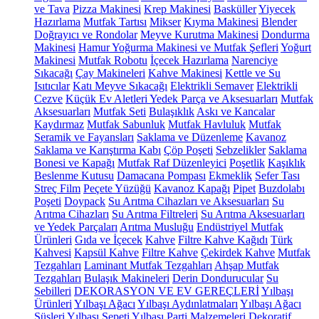
ve Tava
Pizza Makinesi
Krep Makinesi
Basküller
Yiyecek
Hazırlama
Mutfak Tartısı
Mikser
Kıyma Makinesi
Blender
Doğrayıcı ve Rondolar
Meyve Kurutma Makinesi
Dondurma
Makinesi
Hamur Yoğurma Makinesi ve Mutfak Şefleri
Yoğurt
Makinesi
Mutfak Robotu
İçecek Hazırlama
Narenciye
Sıkacağı
Çay Makineleri
Kahve Makinesi
Kettle ve Su
Isıtıcılar
Katı Meyve Sıkacağı
Elektrikli Semaver
Elektrikli
Cezve
Küçük Ev Aletleri Yedek Parça ve Aksesuarları
Mutfak
Aksesuarları
Mutfak Seti
Bulaşıklık
Askı ve Kancalar
Kaydırmaz
Mutfak Sabunluk
Mutfak Havluluk
Mutfak
Seramik ve Fayansları
Saklama ve Düzenleme
Kavanoz
Saklama ve Karıştırma Kabı
Çöp Poşeti
Sebzelikler
Saklama
Bonesi ve Kapağı
Mutfak Raf Düzenleyici
Poşetlik
Kaşıklık
Beslenme Kutusu
Damacana Pompası
Ekmeklik
Sefer Tası
Streç Film
Peçete Yüzüğü
Kavanoz Kapağı
Pipet
Buzdolabı
Poşeti
Doypack
Su Arıtma Cihazları ve Aksesuarları
Su
Arıtma Cihazları
Su Arıtma Filtreleri
Su Arıtma Aksesuarları
ve Yedek Parçaları
Arıtma Musluğu
Endüstriyel Mutfak
Ürünleri
Gıda ve İçecek
Kahve
Filtre Kahve Kağıdı
Türk
Kahvesi
Kapsül Kahve
Filtre Kahve
Çekirdek Kahve
Mutfak
Tezgahları
Laminant Mutfak Tezgahları
Ahşap Mutfak
Tezgahları
Bulaşık Makineleri
Derin Dondurucular
Su
Sebilleri
DEKORASYON VE EV GEREÇLERİ
Yılbaşı
Ürünleri
Yılbaşı Ağacı
Yılbaşı Aydınlatmaları
Yılbaşı Ağacı
Süsleri
Yılbaşı Sepeti
Yılbaşı Parti Malzemeleri
Dekoratif