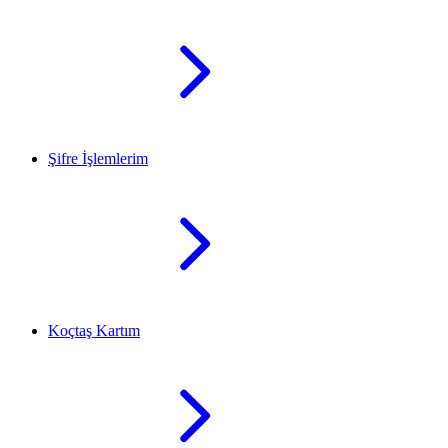
Şifre İşlemlerim
Koçtaş Kartım