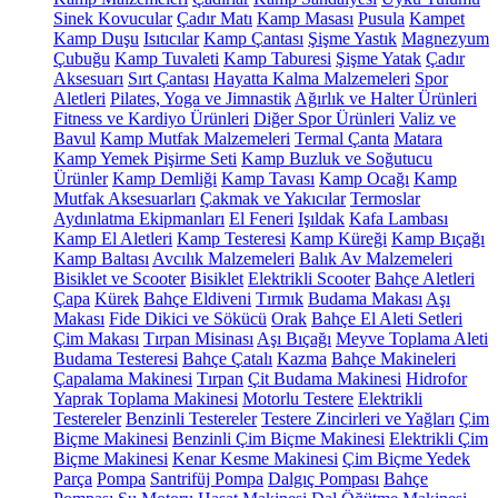
Sinek Kovucular
Çadır Matı
Kamp Masası
Pusula
Kampet
Kamp Duşu
Isıtıcılar
Kamp Çantası
Şişme Yastık
Magnezyum
Çubuğu
Kamp Tuvaleti
Kamp Taburesi
Şişme Yatak
Çadır
Aksesuarı
Sırt Çantası
Hayatta Kalma Malzemeleri
Spor
Aletleri
Pilates, Yoga ve Jimnastik
Ağırlık ve Halter Ürünleri
Fitness ve Kardiyo Ürünleri
Diğer Spor Ürünleri
Valiz ve
Bavul
Kamp Mutfak Malzemeleri
Termal Çanta
Matara
Kamp Yemek Pişirme Seti
Kamp Buzluk ve Soğutucu
Ürünler
Kamp Demliği
Kamp Tavası
Kamp Ocağı
Kamp
Mutfak Aksesuarları
Çakmak ve Yakıcılar
Termoslar
Aydınlatma Ekipmanları
El Feneri
Işıldak
Kafa Lambası
Kamp El Aletleri
Kamp Testeresi
Kamp Küreği
Kamp Bıçağı
Kamp Baltası
Avcılık Malzemeleri
Balık Av Malzemeleri
Bisiklet ve Scooter
Bisiklet
Elektrikli Scooter
Bahçe Aletleri
Çapa
Kürek
Bahçe Eldiveni
Tırmık
Budama Makası
Aşı
Makası
Fide Dikici ve Sökücü
Orak
Bahçe El Aleti Setleri
Çim Makası
Tırpan Misinası
Aşı Bıçağı
Meyve Toplama Aleti
Budama Testeresi
Bahçe Çatalı
Kazma
Bahçe Makineleri
Çapalama Makinesi
Tırpan
Çit Budama Makinesi
Hidrofor
Yaprak Toplama Makinesi
Motorlu Testere
Elektrikli
Testereler
Benzinli Testereler
Testere Zincirleri ve Yağları
Çim
Biçme Makinesi
Benzinli Çim Biçme Makinesi
Elektrikli Çim
Biçme Makinesi
Kenar Kesme Makinesi
Çim Biçme Yedek
Parça
Pompa
Santrifüj Pompa
Dalgıç Pompası
Bahçe