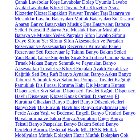
Çanak Lavabolar
Köşe Lavabolar
Dolap Uyumlu Lavabo
Ayaklı Lavabolar
Klozet
Duvara Sıfır Klozetler
Asma
Klozetler
Klozet Kapakları
Pisuvar
Tuvalet Taşı
Batarya ve
Musluklar
Lavabo Bataryaları
Mutfak Bataryaları
Su Tasarruf
Aparatı
Banyo Bataryaları
Musluk
Duş Bataryaları
Batarya
Setleri
Fotoselli Batarya
Ara Musluk
Pisuvar Musluğu
Batarya ve Musluk Yedek Parçaları
Sifon
Lavabo Sifonu
Eviye Sifonu
Yer Sifonu
Sifon Aksesuarları ve Parçaları
Rezervuar ve Aksesuarları
Rezervuar Kumanda Paneli
Rezervuar Seti
Rezervuar İç Takımı
Banyo Bakım Setleri
Yara Bandı
Lif ve Süngerler
Sıcak Su Torbası
Cımbız
Sabun
Tırnak Makası
Banyo Seramik ve Fayansları
Banyo
Aksesuarları
Tuvalet ve Klozet Fırçaları
Ayaklı Fırçalık ve
Kağıtlık Seti
Duş Rafı
Banyo Aynaları
Banyo Askısı
Banyo
Taburesi
Sabunluk
Sıvı Sabunluk Pompası
Tuvalet Kağıtlığı
Pamukluk
Diş Fırçası Koruma Kabı
Diş Macunu Kutusu
Dispenserler
Sıvı Sabun Dispenseri
Tuvalet Kağıdı Dispenseri
Havlu Dispenseri
Klozet Kapak Örtüsü Dispenseri
El
Kurutma Cihazları
Banyo Etajeri
Banyo Düzenleyicileri
Banyo Seti
Diş Fırçalık
Havluluk
Banyo Kaydırmazı
Duş
Perde Askısı
Yaşlı ve Bedensel Engelli Banyo Ürünleri
Banyo
Havalandırma ve Isıtma
Banyo Aspiratörü
Diğer
Banyo
Tekstil
Banyo Paspasları
Banyo Bakım Setleri
Banyo
Perdeleri
Bornoz
Peştemal
Havlu
MUTFAK
Mutfak
Mobilyaları
Mutfak Dolapları
Hazır Mutfak Dolapları
Çok