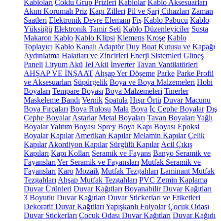
Kabloları
Çoklu Grup Prizleri
Kablolar
Kablo Aksesuarları
Akım Korumalı Priz
Kapı Zilleri
Pil ve Şarj Cihazları
Zaman
Saatleri
Elektronik Devre Elemanı
Fiş
Kablo Pabucu
Kablo
Yüksüğü
Elektronik Tamir Seti
Kablo Düzenleyiciler
Susta
Makaron Kablo
Kablo Klipsi
Klemens
Kroşe
Kablo
Toplayıcı
Kablo Kanalı
Adaptör
Duy
Buat Kutusu ve Kapağı
Aydınlatma Halatları ve Zincirleri
Enerji Sistemleri
Güneş
Paneli
Lityum Akü
Jel Akü
İnverter
Tavan Vantilatörleri
AHŞAP VE İNŞAAT
Ahşap Yer Döşeme
Parke
Parke Profil
ve Aksesuarları
Süpürgelik
Boya ve Boya Malzemeleri
Hobi
Boyaları
Tempare Boyası
Boya Malzemeleri
Tinerler
Maskeleme Bandı
Vernik
Spatula
Hışır Örtü
Duvar Macunu
Boya Fırçaları
Boya Rulosu
Mala
Boya
İç Cephe Boyalar
Dış
Cephe Boyalar
Astarlar
Metal Boyaları
Tavan Boyaları
Yağlı
Boyalar
Yalıtım Boyası
Sprey Boya
Kapı Boyası
Epoksi
Boyalar
Kapılar
Amerikan Kapılar
Melamin Kapılar
Çelik
Kapılar
Akordiyon Kapılar
Sürgülü Kapılar
Acil Çıkış
Kapıları
Kapı Kolları
Seramik ve Fayans
Banyo Seramik ve
Fayansları
Yer Seramik ve Fayansları
Mutfak Seramik ve
Fayansları
Karo
Mozaik
Mutfak Tezgahları
Laminant Mutfak
Tezgahları
Ahşap Mutfak Tezgahları
PVC Zemin Kaplama
Duvar Ürünleri
Duvar Kağıtları
Boyanabilir Duvar Kağıtları
3 Boyutlu Duvar Kağıtları
Duvar Stickerları ve Etiketleri
Dekoratif Duvar Kağıtları
Yapışkanlı Folyolar
Çocuk Odası
Duvar Stickerları
Çocuk Odası Duvar Kağıtları
Duvar Kağıdı