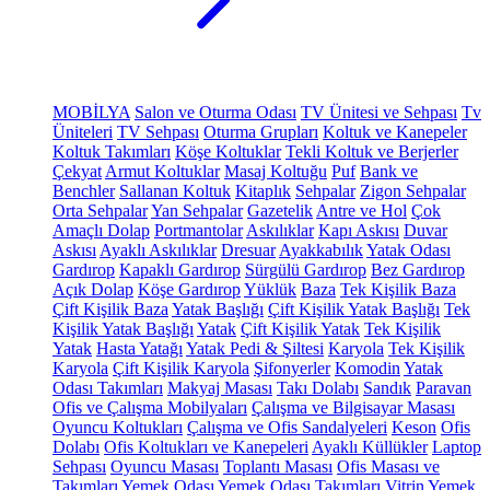
MOBİLYA
Salon ve Oturma Odası
TV Ünitesi ve Sehpası
Tv
Üniteleri
TV Sehpası
Oturma Grupları
Koltuk ve Kanepeler
Koltuk Takımları
Köşe Koltuklar
Tekli Koltuk ve Berjerler
Çekyat
Armut Koltuklar
Masaj Koltuğu
Puf
Bank ve
Benchler
Sallanan Koltuk
Kitaplık
Sehpalar
Zigon Sehpalar
Orta Sehpalar
Yan Sehpalar
Gazetelik
Antre ve Hol
Çok
Amaçlı Dolap
Portmantolar
Askılıklar
Kapı Askısı
Duvar
Askısı
Ayaklı Askılıklar
Dresuar
Ayakkabılık
Yatak Odası
Gardırop
Kapaklı Gardırop
Sürgülü Gardırop
Bez Gardırop
Açık Dolap
Köşe Gardırop
Yüklük
Baza
Tek Kişilik Baza
Çift Kişilik Baza
Yatak Başlığı
Çift Kişilik Yatak Başlığı
Tek
Kişilik Yatak Başlığı
Yatak
Çift Kişilik Yatak
Tek Kişilik
Yatak
Hasta Yatağı
Yatak Pedi & Şiltesi
Karyola
Tek Kişilik
Karyola
Çift Kişilik Karyola
Şifonyerler
Komodin
Yatak
Odası Takımları
Makyaj Masası
Takı Dolabı
Sandık
Paravan
Ofis ve Çalışma Mobilyaları
Çalışma ve Bilgisayar Masası
Oyuncu Koltukları
Çalışma ve Ofis Sandalyeleri
Keson
Ofis
Dolabı
Ofis Koltukları ve Kanepeleri
Ayaklı Küllükler
Laptop
Sehpası
Oyuncu Masası
Toplantı Masası
Ofis Masası ve
Takımları
Yemek Odası
Yemek Odası Takımları
Vitrin
Yemek