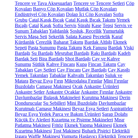
Tencere ve Tava Aksesuarları
Tencere ve Tencere Setleri
Çöp
Kovaları
Banyo Çöp Kovaları
Mutfak Çöp Kovaları
Endüstriyel Çöp Kovaları
Dolap İçi Çöp Kovaları
Sofra
Grubu
Çatal,Kaşık,Bıçak
Çatal Kaşık Bıçak Takımı
Yemek
Bıçağı
Çatal
Kaşık
Sofra Servis
Sürahi
Kase
Tepsi
Servis ve
Sunum Tabakları
Yağdanlık
Sosluk, Reçellik
Yumurtalık
Servis Maşa Seti
Şekerlik
Salata Kasesi
Peçetelik
Karaf
Kürdanlık
Çerezlik
Baharat Takımı
Bardak Altlığı
Ekmek
Sepeti
Pasta Sunumu
Pasta Takımı
Kek Fanusu
Bardak
Viski
Bardağı
Su Bardağı
Meşrubat Bardağı
Rakı Bardağı
Kadeh
Bardak Seti
Bira Bardağı
Shot Bardağı
Çay ve Kahve
Sunumu
Sütlük
Kahve Fincanı
Kupa
Fincan Takımı
Çay
Tabakları
Çay Setleri
Çay Fincanı
Çay Bardağı
Çay Kaşığı
Yemek Takımları
Tabaklar
Kahvaltı Takımları
Suluk ve
Matara
Beyaz Eşya
Fırın
Mikrodalga Fırınlar
Mini Fırınlar
Buzdolabı
Çamaşır Makinesi
Ocak
Ankastre Ürünleri
Ankastre Setler
Ankastre Ocaklar
Ankastre Fırınlar
Ankastre
Davlumbazlar
Bulaşık Makineleri
Kurutma Makinesi
Derin
Dondurucular
Su Sebilleri
Mini Buzdolabı
Davlumbazlar
Kurutmalı Çamaşır Makinesi
Beyaz Eşya Setleri
Aspiratörler
Beyaz Eşya Yedek Parça ve Bakım Ürünleri
Şarap Dolabı
Küçük Ev Aletleri
Kızartma ve Pişirme Makineleri
Mısır
Patlatma Makinesi
Fritöz
Ekmek Yapma Makinesi
Ekmek
Kızartma Makinesi
Tost Makinesi
Buharlı Pişirici
Elektrikli
Izgara
Waffle Makinesi
Yumurta Haşlayıcı
Elektrikli Tencere