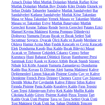
Amaçlı Dolap
Mini Mutfak Dolapları
Mutfak Rafları
Köşe
Mutfak Dolapları
Mutfak Boy Dolabı
Kiler Dolabı
Ekmek ve
Sebze Dolabı
Tabureler
Sandalye
Mutfak Sandalyeleri
Bar
Sandalyeleri
Katlanır Sandalyeler
Mutfak Köşe Takımları
Masa ve Masa Takımları
Yemek Masası ve Takımları
Mutfak
Masası ve Takımları
Eviye
Mutfak Bataryaları
Mutfak
Gereçleri
Kesme Tahtası
Rende
Servis Gereçleri
Patates Ezici
Manuel Kıyma Makinesi
Krema Pompası
Dilimleyici
Doğrayıcı
Yumurta Fırçası
Bıçak ve Bıçak Setleri
Yağ
Sıçratmaz
Soyucu, Oyacak
Ölçü Kabı ve Kaşığı
Merdane ve
Oklava
Hamur Açma Matı
Fındık Kıracağı ve Ceviz Kıracağı
Elek
Dondurma Kaşığı
Buz Kalıbı
Bıçak Bileyici Masat
Açacak ve Tirbuşon
Çekirdek Çıkarıcı
Çırpıcı
Sebze
Kurutucu
Huni
Baharat Öğütücü
Havan
Hamburger Presi
Sarımsak Ezici
Kaşık ve Kepçe Altlığı
Bıçak Standı
Süzgeç
Nihale
İçli Köfte Aparatı
Yumurta Zamanlayıcı
Dondurma
Kalıbı
Buz Kovası
Et Dövme Aleti
Sarma Makinesi
Kahve
Değirmenleri
Limon Sıkacağı
Pişirme Grubu
Çay ve Kahve
Demleme
French Press
Dripper
Chemex
Cezve
Çay Süzgeci
Demlik
Moka Pot
Çaydanlık
Kahve Filtresi
Sifon Kahve
Fırında Pişirme
Pasta Kalıbı
Kurabiye Kalıbı
Fırın Tepsisi
Cam Tepsi
Alüminyum Folyo
Kek Kalıbı
Muffin Kalıbı
Çikolata Kalıbı
Güveç
Pişirme Kağıdı
Pizza Tepsisi
Tart
Kalıbı
Ocak Üstü Pişirme
Tava ve Tava Setleri
Ocak Üstü
Tost Makinesi
Ocak Üstü Sac
Sahan
Düdüklü Tencere