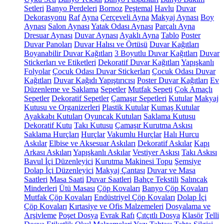
Setleri
Banyo Perdeleri
Bornoz
Peştemal
Havlu
Duvar
Dekorasyonu
Raf
Ayna
Çerçeveli Ayna
Makyaj Aynası
Boy
Aynası
Salon Aynası
Yatak Odası Aynası
Parçalı Ayna
Dresuar Aynası
Duvar Aynası
Ayaklı Ayna
Tablo
Poster
Duvar Panoları
Duvar Halısı ve Örtüsü
Duvar Kağıtları
Boyanabilir Duvar Kağıtları
3 Boyutlu Duvar Kağıtları
Duvar
Stickerları ve Etiketleri
Dekoratif Duvar Kağıtları
Yapışkanlı
Folyolar
Çocuk Odası Duvar Stickerları
Çocuk Odası Duvar
Kağıtları
Duvar Kağıdı Yapıştırıcısı
Poster Duvar Kağıtları
Ev
Düzenleme ve Saklama
Sepetler
Mutfak Sepeti
Çok Amaçlı
Sepetler
Dekoratif Sepetler
Çamaşır Sepetleri
Kutular
Makyaj
Kutusu ve Organizerleri
Plastik Kutular
Kumaş Kutular
Ayakkabı Kutuları
Oyuncak Kutuları
Saklama Kutusu
Dekoratif Kutu
Takı Kutusu
Çamaşır Kurutma Askısı
Saklama Hurçları
Hurçlar
Vakumlu Hurçlar
Halı Hurcu
Askılar
Elbise ve Aksesuar Askıları
Dekoratif Askılar
Kapı
Arkası Askıları
Yapışkanlı Askılar
Vestiyer Askısı
Takı Askısı
Bavul İçi Düzenleyici
Kurutma Makinesi Topu
Şemsiye
Dolap İçi Düzenleyici
Makyaj Çantası
Duvar ve Masa
Saatleri
Masa Saati
Duvar Saatleri
Bahçe Tekstili
Salıncak
Minderleri
Ütü Masası
Çöp Kovaları
Banyo Çöp Kovaları
Mutfak Çöp Kovaları
Endüstriyel Çöp Kovaları
Dolap İçi
Çöp Kovaları
Kırtasiye ve Ofis Malzemeleri
Dosyalama ve
Arşivleme
Poşet Dosya
Evrak Rafı
Çıtçıtlı Dosya
Klasör
Telli