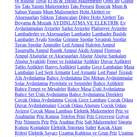
ve Rulosu
Tuval
El İşi & Tekstil Malzemeleri
Örgü İpi
Güpür
Şiş
Takı Yapım Malzemeleri
Takı Pensesi
Boncuk
Mum &
Sabun Yapımı
Mum Malzemeleri
Hobi Aletleri ve
Aksesuarları
Silikon Tabancaları
Diğer Hobi Aletleri
Taş
Boyama & Mozaik
AYDINLATMA VE ELEKTRİK
Ev
Aydınlatmaları
Avizeler
Sarkıt Avizeler
Plafonyer Avizeler
Lambaderler ve Aksesuarları
Lambader
Lambader Başlığı
Lambader Ayağı
Spotlar
Gömme Spotlar
Sıvaüstü Spotlar
Tavan Spotlar
Ampuller
Led Ampul
Halojen Ampul
Tasarruflu Ampul
Rustik Ampul
Akıllı Ampul
Floresan
Ampul
Abajurlar ve Aksesuarları
Abajur
Abajur Şapkaları
Abajur Ayaklığı
Fener ve Işıldaklar
Aplikler
Duvar Aplikleri
Tablo Aplikleri
Banyo Aplikleri
Lamba
Gece Lambaları
Masa
Lambaları
Led Şerit
Armatür
Led Armatür
Led Panel
Tezgah
Altı Aydınlatma
Bahçe Aydınlatma
Dış Mekan Aydınlatmalar
Solar Aydınlatma
Projektör ve Sensörler
Bahçe Aplikleri
Bahçe Feneri ve Meşaleler
Bahçe Masa Üstü Aydınlatma
Bahçe Set Üstü Aydınlatma
Bahçe Aydınlatma Direkleri
Çocuk Odası Aydınlatma
Çocuk Gece Lambası
Çocuk Odası
Duvar Aydınlatmaları
Çocuk Odası Abajuru
Çocuk Odası
Avizesi
Çocuk Masa Lambası
Elektrik Malzemeleri
Priz ve
Anahtarlar
Priz Kutusu
Telefon Prizi
Priz Çerçevesi
Golyat
Priz
Nümeris Priz
Priz
Anahtar Priz
Şalt Malzemeleri
Sigorta
Kutusu
Kontaktör
Elektrik Sigortası
Şalter
Kaçak Akım
Rölesi
Elektrik Sayacı
Uzatma Kablosu ve Grup Priz
Uzatma