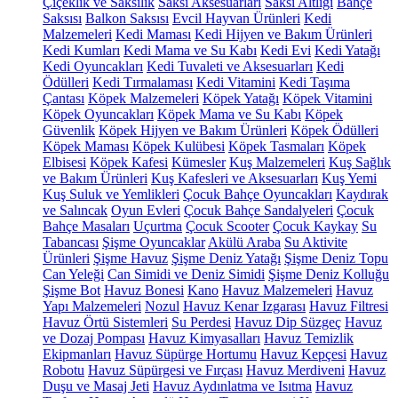
Çiçeklik ve Saksılık
Saksı Aksesuarları
Saksı Altlığı
Bahçe
Saksısı
Balkon Saksısı
Evcil Hayvan Ürünleri
Kedi
Malzemeleri
Kedi Maması
Kedi Hijyen ve Bakım Ürünleri
Kedi Kumları
Kedi Mama ve Su Kabı
Kedi Evi
Kedi Yatağı
Kedi Oyuncakları
Kedi Tuvaleti ve Aksesuarları
Kedi
Ödülleri
Kedi Tırmalaması
Kedi Vitamini
Kedi Taşıma
Çantası
Köpek Malzemeleri
Köpek Yatağı
Köpek Vitamini
Köpek Oyuncakları
Köpek Mama ve Su Kabı
Köpek
Güvenlik
Köpek Hijyen ve Bakım Ürünleri
Köpek Ödülleri
Köpek Maması
Köpek Kulübesi
Köpek Tasmaları
Köpek
Elbisesi
Köpek Kafesi
Kümesler
Kuş Malzemeleri
Kuş Sağlık
ve Bakım Ürünleri
Kuş Kafesleri ve Aksesuarları
Kuş Yemi
Kuş Suluk ve Yemlikleri
Çocuk Bahçe Oyuncakları
Kaydırak
ve Salıncak
Oyun Evleri
Çocuk Bahçe Sandalyeleri
Çocuk
Bahçe Masaları
Uçurtma
Çocuk Scooter
Çocuk Kaykay
Su
Tabancası
Şişme Oyuncaklar
Akülü Araba
Su Aktivite
Ürünleri
Şişme Havuz
Şişme Deniz Yatağı
Şişme Deniz Topu
Can Yeleği
Can Simidi ve Deniz Simidi
Şişme Deniz Kolluğu
Şişme Bot
Havuz Bonesi
Kano
Havuz Malzemeleri
Havuz
Yapı Malzemeleri
Nozul
Havuz Kenar Izgarası
Havuz Filtresi
Havuz Örtü Sistemleri
Su Perdesi
Havuz Dip Süzgeç
Havuz
ve Dozaj Pompası
Havuz Kimyasalları
Havuz Temizlik
Ekipmanları
Havuz Süpürge Hortumu
Havuz Kepçesi
Havuz
Robotu
Havuz Süpürgesi ve Fırçası
Havuz Merdiveni
Havuz
Duşu ve Masaj Jeti
Havuz Aydınlatma ve Isıtma
Havuz