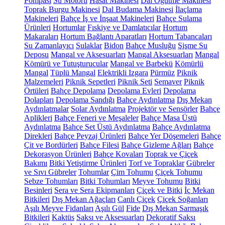
Pompası
Su Motoru
Hasat Makinesi
Dal Öğütme Makinesi
Toprak Burgu Makinesi
Dal Budama Makinesi
İlaçlama
Makineleri
Bahçe İş ve İnşaat Makineleri
Bahçe Sulama
Ürünleri
Hortumlar
Fıskiye ve Damlatıcılar
Hortum
Makaraları
Hortum Bağlantı Aparatları
Hortum Tabancaları
Su Zamanlayıcı
Sulaklar
Bidon
Bahçe Musluğu
Şişme Su
Deposu
Mangal ve Aksesuarları
Mangal Aksesuarları
Mangal
Kömürü ve Tutuşturucular
Mangal ve Barbekü
Kömürlü
Mangal
Tüplü Mangal
Elektrikli Izgara
Pürmüz
Piknik
Malzemeleri
Piknik Sepetleri
Piknik Seti
Semaver
Piknik
Örtüleri
Bahçe Depolama
Depolama Evleri
Depolama
Dolapları
Depolama Sandığı
Bahçe Aydınlatma
Dış Mekan
Aydınlatmalar
Solar Aydınlatma
Projektör ve Sensörler
Bahçe
Aplikleri
Bahçe Feneri ve Meşaleler
Bahçe Masa Üstü
Aydınlatma
Bahçe Set Üstü Aydınlatma
Bahçe Aydınlatma
Direkleri
Bahçe Peyzaj Ürünleri
Bahçe Yer Döşemeleri
Bahçe
Çit ve Bordürleri
Bahçe Filesi
Bahçe Gizleme Ağları
Bahçe
Dekorasyon Ürünleri
Bahçe Kovaları
Toprak ve Çiçek
Bakımı
Bitki Yetiştirme Ürünleri
Torf ve Topraklar
Gübreler
ve Sıvı Gübreler
Tohumlar
Çim Tohumu
Çiçek Tohumu
Sebze Tohumları
Bitki Tohumları
Meyve Tohumu
Bitki
Besinleri
Sera ve Sera Ekipmanları
Çiçek ve Bitki
İç Mekan
Bitkileri
Dış Mekan Ağaçları
Canlı Çiçek
Çiçek Soğanları
Aşılı Meyve Fidanları
Aşılı Gül
Fide
Dış Mekan Sarmaşık
Bitkileri
Kaktüs
Saksı ve Aksesuarları
Dekoratif Saksı