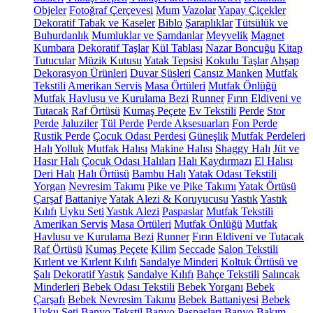
Objeler
Fotoğraf Çerçevesi
Mum
Vazolar
Yapay Çiçekler
Dekoratif Tabak ve Kaseler
Biblo
Şaraplıklar
Tütsülük ve
Buhurdanlık
Mumluklar ve Şamdanlar
Meyvelik
Magnet
Kumbara
Dekoratif Taşlar
Kül Tablası
Nazar Boncuğu
Kitap
Tutucular
Müzik Kutusu
Yatak Tepsisi
Kokulu Taşlar
Ahşap
Dekorasyon Ürünleri
Duvar Süsleri
Cansız Manken
Mutfak
Tekstili
Amerikan Servis
Masa Örtüleri
Mutfak Önlüğü
Mutfak Havlusu ve Kurulama Bezi
Runner
Fırın Eldiveni ve
Tutacak
Raf Örtüsü
Kumaş Peçete
Ev Tekstili
Perde
Stor
Perde
Jaluziler
Tül Perde
Perde Aksesuarları
Fon Perde
Rustik Perde
Çocuk Odası Perdesi
Güneşlik
Mutfak Perdeleri
Halı
Yolluk
Mutfak Halısı
Makine Halısı
Shaggy Halı
Jüt ve
Hasır Halı
Çocuk Odası Halıları
Halı Kaydırmazı
El Halısı
Deri Halı
Halı Örtüsü
Bambu Halı
Yatak Odası Tekstili
Yorgan
Nevresim Takımı
Pike ve Pike Takımı
Yatak Örtüsü
Çarşaf
Battaniye
Yatak Alezi & Koruyucusu
Yastık
Yastık
Kılıfı
Uyku Seti
Yastık Alezi
Paspaslar
Mutfak Tekstili
Amerikan Servis
Masa Örtüleri
Mutfak Önlüğü
Mutfak
Havlusu ve Kurulama Bezi
Runner
Fırın Eldiveni ve Tutacak
Raf Örtüsü
Kumaş Peçete
Kilim
Seccade
Salon Tekstili
Kırlent ve Kırlent Kılıfı
Sandalye Minderi
Koltuk Örtüsü ve
Şalı
Dekoratif Yastık
Sandalye Kılıfı
Bahçe Tekstili
Salıncak
Minderleri
Bebek Odası Tekstili
Bebek Yorganı
Bebek
Çarşafı
Bebek Nevresim Takımı
Bebek Battaniyesi
Bebek
Uyku Seti
Banyo Tekstil
Banyo Paspasları
Banyo Bakım