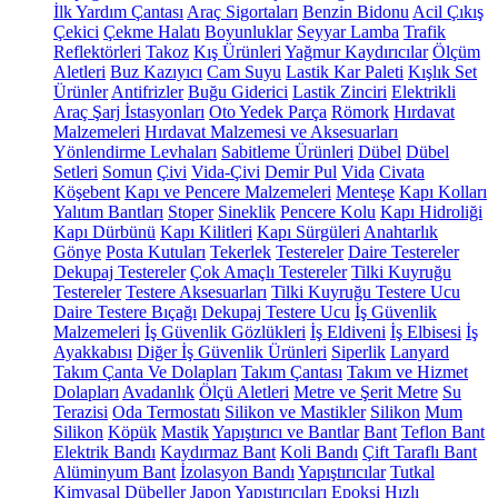
İlk Yardım Çantası
Araç Sigortaları
Benzin Bidonu
Acil Çıkış
Çekici
Çekme Halatı
Boyunluklar
Seyyar Lamba
Trafik
Reflektörleri
Takoz
Kış Ürünleri
Yağmur Kaydırıcılar
Ölçüm
Aletleri
Buz Kazıyıcı
Cam Suyu
Lastik Kar Paleti
Kışlık Set
Ürünler
Antifrizler
Buğu Giderici
Lastik Zinciri
Elektrikli
Araç Şarj İstasyonları
Oto Yedek Parça
Römork
Hırdavat
Malzemeleri
Hırdavat Malzemesi ve Aksesuarları
Yönlendirme Levhaları
Sabitleme Ürünleri
Dübel
Dübel
Setleri
Somun
Çivi
Vida-Çivi
Demir Pul
Vida
Civata
Köşebent
Kapı ve Pencere Malzemeleri
Menteşe
Kapı Kolları
Yalıtım Bantları
Stoper
Sineklik
Pencere Kolu
Kapı Hidroliği
Kapı Dürbünü
Kapı Kilitleri
Kapı Sürgüleri
Anahtarlık
Gönye
Posta Kutuları
Tekerlek
Testereler
Daire Testereler
Dekupaj Testereler
Çok Amaçlı Testereler
Tilki Kuyruğu
Testereler
Testere Aksesuarları
Tilki Kuyruğu Testere Ucu
Daire Testere Bıçağı
Dekupaj Testere Ucu
İş Güvenlik
Malzemeleri
İş Güvenlik Gözlükleri
İş Eldiveni
İş Elbisesi
İş
Ayakkabısı
Diğer İş Güvenlik Ürünleri
Siperlik
Lanyard
Takım Çanta Ve Dolapları
Takım Çantası
Takım ve Hizmet
Dolapları
Avadanlık
Ölçü Aletleri
Metre ve Şerit Metre
Su
Terazisi
Oda Termostatı
Silikon ve Mastikler
Silikon
Mum
Silikon
Köpük
Mastik
Yapıştırıcı ve Bantlar
Bant
Teflon Bant
Elektrik Bandı
Kaydırmaz Bant
Koli Bandı
Çift Taraflı Bant
Alüminyum Bant
İzolasyon Bandı
Yapıştırıcılar
Tutkal
Kimyasal Dübeller
Japon Yapıştırıcıları
Epoksi
Hızlı