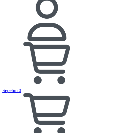
Sepetim
0