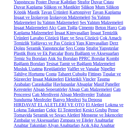
Yapıştırıcısı
Poster Duvar Kağıtları
Strafor
Duvar Çıtası
Duvar Kaplama
Silikon ve Mastikler
Silikon
Mum Silikon
Köpük
Mastik
Tavan Ürünleri
Kartonpiyer
Tavan Kaplama
İnşaat ve İzolasyon
İzolasyon Malzemeleri
Su Yalıtım
Malzemeleri
Isı Yalıtım Malzemeleri
Ses Yalıtım Malzemeleri
İnşaat Malzemeleri
Alçı
Cam Tuğla
Çimento
Beton Harcı
Çatı
Kaplama Malzemeleri
İnşaat Kimyasalları
İnşaat Temizlik
Ürünleri
Lavabo Çözücü
Harç ve Sıva Çözücü
Çok Amaçlı
Temizlik
Yağlayıcı ve Pas Çözücü
Yapı Kimyasalları
Derz
Dolgu
Seramik Yapıştırıcılar
Sıvı Conta
Strafor Yapıştırılar
Plastik Boru ve Ek Parçalar
Boru Bağlantı ve Aksesuarları
Temiz Su Boruları
Atık Su Boruları
PPRC Borular
Kombi
Bağlantı Boruları
Tesisat Tamir ve Bağlantı Malzemeleri
Musluk Uzatma
Regülatörler
Valfler ve Vanalar
Nipeller
Tahliye Hortumu
Conta
Taharet Çubuğu
Fittings
Tıpalar ve
Süzgeçler
İnşaat Makineleri
Elektrikli Vinçler
Taşıma
Arabaları
Caraskallar
Havlupanlar
Ahşaplar
Masif Paneller
Keresteler
Ahşap Seperatörler
Ahşap Çatı Malzemeleri
Çatı
Penceresi
Çatı Merdiveni
Ahşap Merdivenler
Trabzan
Sundurma
Menfezler
Banyo Menfezi
Su Deposu
HIRDAVAT EL ALETLERİ VE OTO
El Aletleri
Lokma ve
Lokma Takımları
Çekiç
El Testereleri
Kesici Grubu
Pense
Tornavida
Seramik ve Sıvacı Aletleri
Mengene ve İşkenceler
Zımbalar ve Aksesuarları
Zımpara ve Eğeler
Anahtarlar
Anahtar Takımları
Alyan Anahtarları
Açık Ağız Anahtar