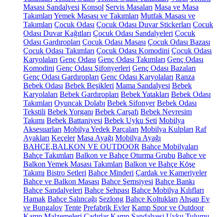
Masası Sandalyesi
Konsol
Servis Masaları
Masa ve Masa
Takımları
Yemek Masası ve Takımları
Mutfak Masası ve
Takımları
Çocuk Odası
Çocuk Odası Duvar Stickerları
Çocuk
Odası Duvar Kağıtları
Çocuk Odası Sandalyeleri
Çocuk
Odası Gardıropları
Çocuk Odası Masası
Çocuk Odası Bazası
Çocuk Odası Takımları
Çocuk Odası Komodini
Çocuk Odası
Karyolaları
Genç Odası
Genç Odası Takımları
Genç Odası
Komodini
Genç Odası Şifonyerleri
Genç Odası Bazaları
Genç Odası Gardıropları
Genç Odası Karyolaları
Ranza
Bebek Odası
Bebek Beşikleri
Mama Sandalyesi
Bebek
Karyolaları
Bebek Gardıropları
Bebek Yatakları
Bebek Odası
Takımları
Oyuncak Dolabı
Bebek Şifonyer
Bebek Odası
Tekstili
Bebek Yorganı
Bebek Çarşafı
Bebek Nevresim
Takımı
Bebek Battaniyesi
Bebek Uyku Seti
Mobilya
Aksesuarları
Mobilya Yedek Parçaları
Mobilya Kulpları
Raf
Ayakları
Keçeler
Masa Ayağı
Mobilya Ayağı
BAHÇE,BALKON VE OUTDOOR
Bahçe Mobilyaları
Bahçe Takımları
Balkon ve Bahçe Oturma Grubu
Bahçe ve
Balkon Yemek Masası Takımları
Balkon ve Bahçe Köşe
Takımı
Bistro Setleri
Bahçe Minderi
Çardak ve Kameriyeler
Bahçe ve Balkon Masası
Bahçe Şemsiyesi
Bahçe Bankı
Bahçe Sandalyeleri
Bahçe Sehpası
Bahçe Mobilya Kılıfları
Hamak
Bahçe Salıncağı
Şezlong
Bahçe Koltukları
Ahşap Ev
ve Bungalov
Tente
Prefabrik Evler
Kamp Spor ve Outdoor
Kamp Malzemeleri
Çadırlar
Kamp Sandalyesi
Uyku Tulumu