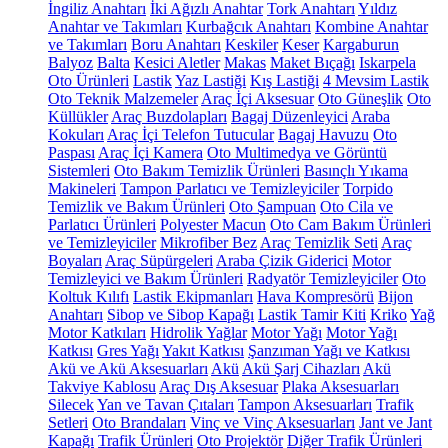
İngiliz Anahtarı
İki Ağızlı Anahtar
Tork Anahtarı
Yıldız
Anahtar ve Takımları
Kurbağcık Anahtarı
Kombine Anahtar
ve Takımları
Boru Anahtarı
Keskiler
Keser
Kargaburun
Balyoz
Balta
Kesici Aletler
Makas
Maket Bıçağı
Iskarpela
Oto Ürünleri
Lastik
Yaz Lastiği
Kış Lastiği
4 Mevsim Lastik
Oto Teknik Malzemeler
Araç İçi Aksesuar
Oto Güneşlik
Oto
Küllükler
Araç Buzdolapları
Bagaj Düzenleyici
Araba
Kokuları
Araç İçi Telefon Tutucular
Bagaj Havuzu
Oto
Paspası
Araç İçi Kamera
Oto Multimedya ve Görüntü
Sistemleri
Oto Bakım Temizlik Ürünleri
Basınçlı Yıkama
Makineleri
Tampon Parlatıcı ve Temizleyiciler
Torpido
Temizlik ve Bakım Ürünleri
Oto Şampuan
Oto Cila ve
Parlatıcı Ürünleri
Polyester Macun
Oto Cam Bakım Ürünleri
ve Temizleyiciler
Mikrofiber Bez
Araç Temizlik Seti
Araç
Boyaları
Araç Süpürgeleri
Araba Çizik Giderici
Motor
Temizleyici ve Bakım Ürünleri
Radyatör Temizleyiciler
Oto
Koltuk Kılıfı
Lastik Ekipmanları
Hava Kompresörü
Bijon
Anahtarı
Sibop ve Sibop Kapağı
Lastik Tamir Kiti
Kriko
Yağ
Motor Katkıları
Hidrolik Yağlar
Motor Yağı
Motor Yağı
Katkısı
Gres Yağı
Yakıt Katkısı
Şanzıman Yağı ve Katkısı
Akü ve Akü Aksesuarları
Akü
Akü Şarj Cihazları
Akü
Takviye Kablosu
Araç Dış Aksesuar
Plaka Aksesuarları
Silecek
Yan ve Tavan Çıtaları
Tampon Aksesuarları
Trafik
Setleri
Oto Brandaları
Vinç ve Vinç Aksesuarları
Jant ve Jant
Kapağı
Trafik Ürünleri
Oto Projektör
Diğer Trafik Ürünleri