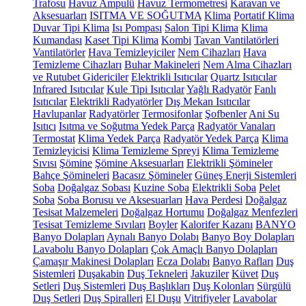
Trafosu
Havuz Ampulü
Havuz Termometresi
Karavan ve
Aksesuarları
ISITMA VE SOĞUTMA
Klima
Portatif Klima
Duvar Tipi Klima
Isı Pompası
Salon Tipi Klima
Klima
Kumandası
Kaset Tipi Klima
Kombi
Tavan Vantilatörleri
Vantilatörler
Hava Temizleyiciler
Nem Cihazları
Hava
Temizleme Cihazları
Buhar Makineleri
Nem Alma Cihazları
ve Rutubet Gidericiler
Elektrikli Isıtıcılar
Quartz Isıtıcılar
Infrared Isıtıcılar
Kule Tipi Isıtıcılar
Yağlı Radyatör
Fanlı
Isıtıcılar
Elektrikli Radyatörler
Dış Mekan Isıtıcılar
Havlupanlar
Radyatörler
Termosifonlar
Şofbenler
Ani Su
Isıtıcı
Isıtma ve Soğutma Yedek Parça
Radyatör Vanaları
Termostat
Klima Yedek Parça
Radyatör Yedek Parça
Klima
Temizleyicisi
Klima Temizleme Spreyi
Klima Temizleme
Sıvısı
Şömine
Şömine Aksesuarları
Elektrikli Şömineler
Bahçe Şömineleri
Bacasız Şömineler
Güneş Enerji Sistemleri
Soba
Doğalgaz Sobası
Kuzine Soba
Elektrikli Soba
Pelet
Soba
Soba Borusu ve Aksesuarları
Hava Perdesi
Doğalgaz
Tesisat Malzemeleri
Doğalgaz Hortumu
Doğalgaz Menfezleri
Tesisat Temizleme Sıvıları
Boyler
Kalorifer Kazanı
BANYO
Banyo Dolapları
Aynalı Banyo Dolabı
Banyo Boy Dolapları
Lavabolu Banyo Dolapları
Çok Amaçlı Banyo Dolapları
Çamaşır Makinesi Dolapları
Ecza Dolabı
Banyo Rafları
Duş
Sistemleri
Duşakabin
Duş Tekneleri
Jakuziler
Küvet
Duş
Setleri
Duş Sistemleri
Duş Başlıkları
Duş Kolonları
Sürgülü
Duş Setleri
Duş Spiralleri
El Duşu
Vitrifiyeler
Lavabolar