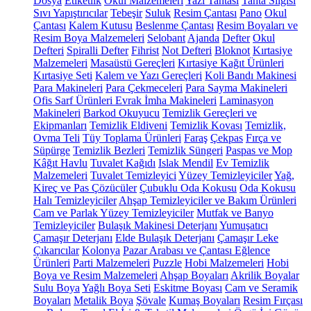
Dosya
Etiketlik
Okul Malzemeleri
Yazı Tahtası
Tahta Silgisi
Sıvı Yapıştırıcılar
Tebeşir
Suluk
Resim Çantası
Pano
Okul
Çantası
Kalem Kutusu
Beslenme Çantası
Resim Boyaları ve
Resim Boya Malzemeleri
Selobant
Ajanda
Defter
Okul
Defteri
Spiralli Defter
Fihrist
Not Defteri
Bloknot
Kırtasiye
Malzemeleri
Masaüstü Gereçleri
Kırtasiye Kağıt Ürünleri
Kırtasiye Seti
Kalem ve Yazı Gereçleri
Koli Bandı Makinesi
Para Makineleri
Para Çekmeceleri
Para Sayma Makineleri
Ofis Sarf Ürünleri
Evrak İmha Makineleri
Laminasyon
Makineleri
Barkod Okuyucu
Temizlik Gereçleri ve
Ekipmanları
Temizlik Eldiveni
Temizlik Kovası
Temizlik,
Ovma Teli
Tüy Toplama Ürünleri
Faraş
Çekpas
Fırça ve
Süpürge
Temizlik Bezleri
Temizlik Süngeri
Paspas ve Mop
Kâğıt Havlu
Tuvalet Kağıdı
Islak Mendil
Ev Temizlik
Malzemeleri
Tuvalet Temizleyici
Yüzey Temizleyiciler
Yağ,
Kireç ve Pas Çözücüler
Çubuklu Oda Kokusu
Oda Kokusu
Halı Temizleyiciler
Ahşap Temizleyiciler ve Bakım Ürünleri
Cam ve Parlak Yüzey Temizleyiciler
Mutfak ve Banyo
Temizleyiciler
Bulaşık Makinesi Deterjanı
Yumuşatıcı
Çamaşır Deterjanı
Elde Bulaşık Deterjanı
Çamaşır Leke
Çıkarıcılar
Kolonya
Pazar Arabası ve Çantası
Eğlence
Ürünleri
Parti Malzemeleri
Puzzle
Hobi Malzemeleri
Hobi
Boya ve Resim Malzemeleri
Ahşap Boyaları
Akrilik Boyalar
Sulu Boya
Yağlı Boya Seti
Eskitme Boyası
Cam ve Seramik
Boyaları
Metalik Boya
Şövale
Kumaş Boyaları
Resim Fırçası