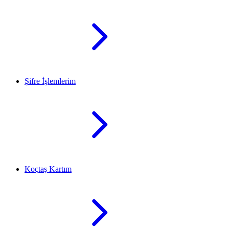
Şifre İşlemlerim
Koçtaş Kartım