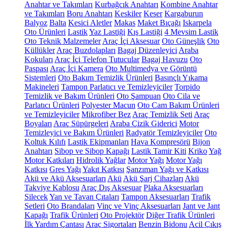
Anahtar ve Takımları
Kurbağcık Anahtarı
Kombine Anahtar
ve Takımları
Boru Anahtarı
Keskiler
Keser
Kargaburun
Balyoz
Balta
Kesici Aletler
Makas
Maket Bıçağı
Iskarpela
Oto Ürünleri
Lastik
Yaz Lastiği
Kış Lastiği
4 Mevsim Lastik
Oto Teknik Malzemeler
Araç İçi Aksesuar
Oto Güneşlik
Oto
Küllükler
Araç Buzdolapları
Bagaj Düzenleyici
Araba
Kokuları
Araç İçi Telefon Tutucular
Bagaj Havuzu
Oto
Paspası
Araç İçi Kamera
Oto Multimedya ve Görüntü
Sistemleri
Oto Bakım Temizlik Ürünleri
Basınçlı Yıkama
Makineleri
Tampon Parlatıcı ve Temizleyiciler
Torpido
Temizlik ve Bakım Ürünleri
Oto Şampuan
Oto Cila ve
Parlatıcı Ürünleri
Polyester Macun
Oto Cam Bakım Ürünleri
ve Temizleyiciler
Mikrofiber Bez
Araç Temizlik Seti
Araç
Boyaları
Araç Süpürgeleri
Araba Çizik Giderici
Motor
Temizleyici ve Bakım Ürünleri
Radyatör Temizleyiciler
Oto
Koltuk Kılıfı
Lastik Ekipmanları
Hava Kompresörü
Bijon
Anahtarı
Sibop ve Sibop Kapağı
Lastik Tamir Kiti
Kriko
Yağ
Motor Katkıları
Hidrolik Yağlar
Motor Yağı
Motor Yağı
Katkısı
Gres Yağı
Yakıt Katkısı
Şanzıman Yağı ve Katkısı
Akü ve Akü Aksesuarları
Akü
Akü Şarj Cihazları
Akü
Takviye Kablosu
Araç Dış Aksesuar
Plaka Aksesuarları
Silecek
Yan ve Tavan Çıtaları
Tampon Aksesuarları
Trafik
Setleri
Oto Brandaları
Vinç ve Vinç Aksesuarları
Jant ve Jant
Kapağı
Trafik Ürünleri
Oto Projektör
Diğer Trafik Ürünleri
İlk Yardım Çantası
Araç Sigortaları
Benzin Bidonu
Acil Çıkış