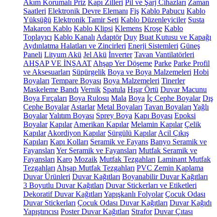
Akım Korumalı Priz
Kapı Zilleri
Pil ve Şarj Cihazları
Zaman
Saatleri
Elektronik Devre Elemanı
Fiş
Kablo Pabucu
Kablo
Yüksüğü
Elektronik Tamir Seti
Kablo Düzenleyiciler
Susta
Makaron Kablo
Kablo Klipsi
Klemens
Kroşe
Kablo
Toplayıcı
Kablo Kanalı
Adaptör
Duy
Buat Kutusu ve Kapağı
Aydınlatma Halatları ve Zincirleri
Enerji Sistemleri
Güneş
Paneli
Lityum Akü
Jel Akü
İnverter
Tavan Vantilatörleri
AHŞAP VE İNŞAAT
Ahşap Yer Döşeme
Parke
Parke Profil
ve Aksesuarları
Süpürgelik
Boya ve Boya Malzemeleri
Hobi
Boyaları
Tempare Boyası
Boya Malzemeleri
Tinerler
Maskeleme Bandı
Vernik
Spatula
Hışır Örtü
Duvar Macunu
Boya Fırçaları
Boya Rulosu
Mala
Boya
İç Cephe Boyalar
Dış
Cephe Boyalar
Astarlar
Metal Boyaları
Tavan Boyaları
Yağlı
Boyalar
Yalıtım Boyası
Sprey Boya
Kapı Boyası
Epoksi
Boyalar
Kapılar
Amerikan Kapılar
Melamin Kapılar
Çelik
Kapılar
Akordiyon Kapılar
Sürgülü Kapılar
Acil Çıkış
Kapıları
Kapı Kolları
Seramik ve Fayans
Banyo Seramik ve
Fayansları
Yer Seramik ve Fayansları
Mutfak Seramik ve
Fayansları
Karo
Mozaik
Mutfak Tezgahları
Laminant Mutfak
Tezgahları
Ahşap Mutfak Tezgahları
PVC Zemin Kaplama
Duvar Ürünleri
Duvar Kağıtları
Boyanabilir Duvar Kağıtları
3 Boyutlu Duvar Kağıtları
Duvar Stickerları ve Etiketleri
Dekoratif Duvar Kağıtları
Yapışkanlı Folyolar
Çocuk Odası
Duvar Stickerları
Çocuk Odası Duvar Kağıtları
Duvar Kağıdı
Yapıştırıcısı
Poster Duvar Kağıtları
Strafor
Duvar Çıtası