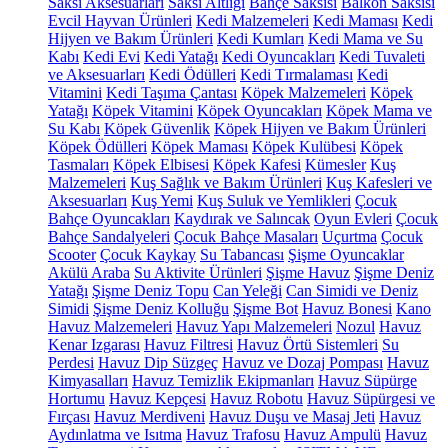
Saksı Aksesuarları
Saksı Altlığı
Bahçe Saksısı
Balkon Saksısı
Evcil Hayvan Ürünleri
Kedi Malzemeleri
Kedi Maması
Kedi
Hijyen ve Bakım Ürünleri
Kedi Kumları
Kedi Mama ve Su
Kabı
Kedi Evi
Kedi Yatağı
Kedi Oyuncakları
Kedi Tuvaleti
ve Aksesuarları
Kedi Ödülleri
Kedi Tırmalaması
Kedi
Vitamini
Kedi Taşıma Çantası
Köpek Malzemeleri
Köpek
Yatağı
Köpek Vitamini
Köpek Oyuncakları
Köpek Mama ve
Su Kabı
Köpek Güvenlik
Köpek Hijyen ve Bakım Ürünleri
Köpek Ödülleri
Köpek Maması
Köpek Kulübesi
Köpek
Tasmaları
Köpek Elbisesi
Köpek Kafesi
Kümesler
Kuş
Malzemeleri
Kuş Sağlık ve Bakım Ürünleri
Kuş Kafesleri ve
Aksesuarları
Kuş Yemi
Kuş Suluk ve Yemlikleri
Çocuk
Bahçe Oyuncakları
Kaydırak ve Salıncak
Oyun Evleri
Çocuk
Bahçe Sandalyeleri
Çocuk Bahçe Masaları
Uçurtma
Çocuk
Scooter
Çocuk Kaykay
Su Tabancası
Şişme Oyuncaklar
Akülü Araba
Su Aktivite Ürünleri
Şişme Havuz
Şişme Deniz
Yatağı
Şişme Deniz Topu
Can Yeleği
Can Simidi ve Deniz
Simidi
Şişme Deniz Kolluğu
Şişme Bot
Havuz Bonesi
Kano
Havuz Malzemeleri
Havuz Yapı Malzemeleri
Nozul
Havuz
Kenar Izgarası
Havuz Filtresi
Havuz Örtü Sistemleri
Su
Perdesi
Havuz Dip Süzgeç
Havuz ve Dozaj Pompası
Havuz
Kimyasalları
Havuz Temizlik Ekipmanları
Havuz Süpürge
Hortumu
Havuz Kepçesi
Havuz Robotu
Havuz Süpürgesi ve
Fırçası
Havuz Merdiveni
Havuz Duşu ve Masaj Jeti
Havuz
Aydınlatma ve Isıtma
Havuz Trafosu
Havuz Ampulü
Havuz