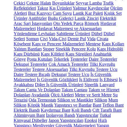
Çekici
Çekme Halatı
Boyunluklar
Seyyar Lamba
Trafik
Reflektörleri
Takoz
Kış Ürünleri
Yağmur Kaydırıcılar
Ölçüm
Aletleri
Buz Kazıyıcı
Cam Suyu
Lastik Kar Paleti
Kışlık Set
Ürünler
Antifrizler
Buğu Giderici
Lastik Zinciri
Elektrikli
Araç Şarj İstasyonları
Oto Yedek Parça
Römork
Hırdavat
Malzemeleri
Hırdavat Malzemesi ve Aksesuarları
Yönlendirme Levhaları
Sabitleme Ürünleri
Dübel
Dübel
Setleri
Somun
Çivi
Vida-Çivi
Demir Pul
Vida
Civata
Köşebent
Kapı ve Pencere Malzemeleri
Menteşe
Kapı Kolları
Yalıtım Bantları
Stoper
Sineklik
Pencere Kolu
Kapı Hidroliği
Kapı Dürbünü
Kapı Kilitleri
Kapı Sürgüleri
Anahtarlık
Gönye
Posta Kutuları
Tekerlek
Testereler
Daire Testereler
Dekupaj Testereler
Çok Amaçlı Testereler
Tilki Kuyruğu
Testereler
Testere Aksesuarları
Tilki Kuyruğu Testere Ucu
Daire Testere Bıçağı
Dekupaj Testere Ucu
İş Güvenlik
Malzemeleri
İş Güvenlik Gözlükleri
İş Eldiveni
İş Elbisesi
İş
Ayakkabısı
Diğer İş Güvenlik Ürünleri
Siperlik
Lanyard
Takım Çanta Ve Dolapları
Takım Çantası
Takım ve Hizmet
Dolapları
Avadanlık
Ölçü Aletleri
Metre ve Şerit Metre
Su
Terazisi
Oda Termostatı
Silikon ve Mastikler
Silikon
Mum
Silikon
Köpük
Mastik
Yapıştırıcı ve Bantlar
Bant
Teflon Bant
Elektrik Bandı
Kaydırmaz Bant
Koli Bandı
Çift Taraflı Bant
Alüminyum Bant
İzolasyon Bandı
Yapıştırıcılar
Tutkal
Kimyasal Dübeller
Japon Yapıştırıcıları
Epoksi
Hızlı
Yapıştırıcı
Merdivenler
Güvenlik Malzemeleri
Yangın