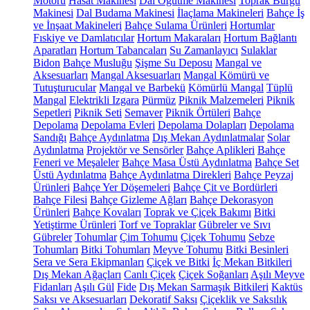
Motoru
Hasat Makinesi
Dal Öğütme Makinesi
Toprak Burgu
Makinesi
Dal Budama Makinesi
İlaçlama Makineleri
Bahçe İş
ve İnşaat Makineleri
Bahçe Sulama Ürünleri
Hortumlar
Fıskiye ve Damlatıcılar
Hortum Makaraları
Hortum Bağlantı
Aparatları
Hortum Tabancaları
Su Zamanlayıcı
Sulaklar
Bidon
Bahçe Musluğu
Şişme Su Deposu
Mangal ve
Aksesuarları
Mangal Aksesuarları
Mangal Kömürü ve
Tutuşturucular
Mangal ve Barbekü
Kömürlü Mangal
Tüplü
Mangal
Elektrikli Izgara
Pürmüz
Piknik Malzemeleri
Piknik
Sepetleri
Piknik Seti
Semaver
Piknik Örtüleri
Bahçe
Depolama
Depolama Evleri
Depolama Dolapları
Depolama
Sandığı
Bahçe Aydınlatma
Dış Mekan Aydınlatmalar
Solar
Aydınlatma
Projektör ve Sensörler
Bahçe Aplikleri
Bahçe
Feneri ve Meşaleler
Bahçe Masa Üstü Aydınlatma
Bahçe Set
Üstü Aydınlatma
Bahçe Aydınlatma Direkleri
Bahçe Peyzaj
Ürünleri
Bahçe Yer Döşemeleri
Bahçe Çit ve Bordürleri
Bahçe Filesi
Bahçe Gizleme Ağları
Bahçe Dekorasyon
Ürünleri
Bahçe Kovaları
Toprak ve Çiçek Bakımı
Bitki
Yetiştirme Ürünleri
Torf ve Topraklar
Gübreler ve Sıvı
Gübreler
Tohumlar
Çim Tohumu
Çiçek Tohumu
Sebze
Tohumları
Bitki Tohumları
Meyve Tohumu
Bitki Besinleri
Sera ve Sera Ekipmanları
Çiçek ve Bitki
İç Mekan Bitkileri
Dış Mekan Ağaçları
Canlı Çiçek
Çiçek Soğanları
Aşılı Meyve
Fidanları
Aşılı Gül
Fide
Dış Mekan Sarmaşık Bitkileri
Kaktüs
Saksı ve Aksesuarları
Dekoratif Saksı
Çiçeklik ve Saksılık