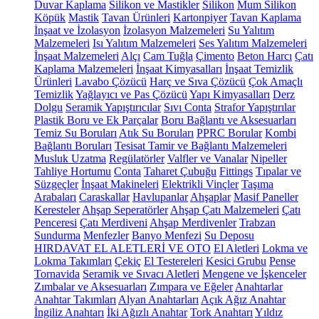
Duvar Kaplama
Silikon ve Mastikler
Silikon
Mum Silikon
Köpük
Mastik
Tavan Ürünleri
Kartonpiyer
Tavan Kaplama
İnşaat ve İzolasyon
İzolasyon Malzemeleri
Su Yalıtım
Malzemeleri
Isı Yalıtım Malzemeleri
Ses Yalıtım Malzemeleri
İnşaat Malzemeleri
Alçı
Cam Tuğla
Çimento
Beton Harcı
Çatı
Kaplama Malzemeleri
İnşaat Kimyasalları
İnşaat Temizlik
Ürünleri
Lavabo Çözücü
Harç ve Sıva Çözücü
Çok Amaçlı
Temizlik
Yağlayıcı ve Pas Çözücü
Yapı Kimyasalları
Derz
Dolgu
Seramik Yapıştırıcılar
Sıvı Conta
Strafor Yapıştırılar
Plastik Boru ve Ek Parçalar
Boru Bağlantı ve Aksesuarları
Temiz Su Boruları
Atık Su Boruları
PPRC Borular
Kombi
Bağlantı Boruları
Tesisat Tamir ve Bağlantı Malzemeleri
Musluk Uzatma
Regülatörler
Valfler ve Vanalar
Nipeller
Tahliye Hortumu
Conta
Taharet Çubuğu
Fittings
Tıpalar ve
Süzgeçler
İnşaat Makineleri
Elektrikli Vinçler
Taşıma
Arabaları
Caraskallar
Havlupanlar
Ahşaplar
Masif Paneller
Keresteler
Ahşap Seperatörler
Ahşap Çatı Malzemeleri
Çatı
Penceresi
Çatı Merdiveni
Ahşap Merdivenler
Trabzan
Sundurma
Menfezler
Banyo Menfezi
Su Deposu
HIRDAVAT EL ALETLERİ VE OTO
El Aletleri
Lokma ve
Lokma Takımları
Çekiç
El Testereleri
Kesici Grubu
Pense
Tornavida
Seramik ve Sıvacı Aletleri
Mengene ve İşkenceler
Zımbalar ve Aksesuarları
Zımpara ve Eğeler
Anahtarlar
Anahtar Takımları
Alyan Anahtarları
Açık Ağız Anahtar
İngiliz Anahtarı
İki Ağızlı Anahtar
Tork Anahtarı
Yıldız