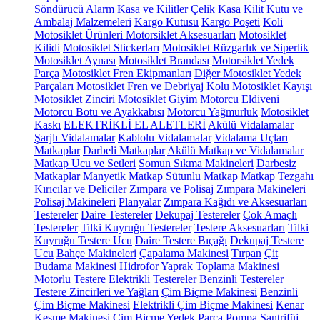
Söndürücü
Alarm
Kasa ve Kilitler
Çelik Kasa
Kilit
Kutu ve
Ambalaj Malzemeleri
Kargo Kutusu
Kargo Poşeti
Koli
Motosiklet Ürünleri
Motorsiklet Aksesuarları
Motosiklet
Kilidi
Motosiklet Stickerları
Motosiklet Rüzgarlık ve Siperlik
Motosiklet Aynası
Motosiklet Brandası
Motorsiklet Yedek
Parça
Motosiklet Fren Ekipmanları
Diğer Motosiklet Yedek
Parçaları
Motosiklet Fren ve Debriyaj Kolu
Motosiklet Kayışı
Motosiklet Zinciri
Motosiklet Giyim
Motorcu Eldiveni
Motorcu Botu ve Ayakkabısı
Motorcu Yağmurluk
Motosiklet
Kaskı
ELEKTRİKLİ EL ALETLERİ
Akülü Vidalamalar
Şarjlı Vidalamalar
Kablolu Vidalamalar
Vidalama Uçları
Matkaplar
Darbeli Matkaplar
Akülü Matkap ve Vidalamalar
Matkap Ucu ve Setleri
Somun Sıkma Makineleri
Darbesiz
Matkaplar
Manyetik Matkap
Sütunlu Matkap
Matkap Tezgahı
Kırıcılar ve Deliciler
Zımpara ve Polisaj
Zımpara Makineleri
Polisaj Makineleri
Planyalar
Zımpara Kağıdı ve Aksesuarları
Testereler
Daire Testereler
Dekupaj Testereler
Çok Amaçlı
Testereler
Tilki Kuyruğu Testereler
Testere Aksesuarları
Tilki
Kuyruğu Testere Ucu
Daire Testere Bıçağı
Dekupaj Testere
Ucu
Bahçe Makineleri
Çapalama Makinesi
Tırpan
Çit
Budama Makinesi
Hidrofor
Yaprak Toplama Makinesi
Motorlu Testere
Elektrikli Testereler
Benzinli Testereler
Testere Zincirleri ve Yağları
Çim Biçme Makinesi
Benzinli
Çim Biçme Makinesi
Elektrikli Çim Biçme Makinesi
Kenar
Kesme Makinesi
Çim Biçme Yedek Parça
Pompa
Santrifüj