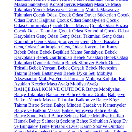
Masası Sandalyesi
Konsol
Servis Masaları
Masa ve Masa
Takımları
Yemek Masası ve Takımları
Mutfak Masası ve
Takımları
Çocuk Odası
Çocuk Odası Duvar Stickerları
Çocuk
Odası Duvar Kağıtları
Çocuk Odası Sandalyeleri
Çocuk
Odası Gardıropları
Çocuk Odası Masası
Çocuk Odası Bazası
Çocuk Odası Takımları
Çocuk Odası Komodini
Çocuk Odası
Karyolaları
Genç Odası
Genç Odası Takımları
Genç Odası
Komodini
Genç Odası Şifonyerleri
Genç Odası Bazaları
Genç Odası Gardıropları
Genç Odası Karyolaları
Ranza
Bebek Odası
Bebek Beşikleri
Mama Sandalyesi
Bebek
Karyolaları
Bebek Gardıropları
Bebek Yatakları
Bebek Odası
Takımları
Oyuncak Dolabı
Bebek Şifonyer
Bebek Odası
Tekstili
Bebek Yorganı
Bebek Çarşafı
Bebek Nevresim
Takımı
Bebek Battaniyesi
Bebek Uyku Seti
Mobilya
Aksesuarları
Mobilya Yedek Parçaları
Mobilya Kulpları
Raf
Ayakları
Keçeler
Masa Ayağı
Mobilya Ayağı
BAHÇE,BALKON VE OUTDOOR
Bahçe Mobilyaları
Bahçe Takımları
Balkon ve Bahçe Oturma Grubu
Bahçe ve
Balkon Yemek Masası Takımları
Balkon ve Bahçe Köşe
Takımı
Bistro Setleri
Bahçe Minderi
Çardak ve Kameriyeler
Bahçe ve Balkon Masası
Bahçe Şemsiyesi
Bahçe Bankı
Bahçe Sandalyeleri
Bahçe Sehpası
Bahçe Mobilya Kılıfları
Hamak
Bahçe Salıncağı
Şezlong
Bahçe Koltukları
Ahşap Ev
ve Bungalov
Tente
Prefabrik Evler
Kamp Spor ve Outdoor
Kamp Malzemeleri
Çadırlar
Kamp Sandalyesi
Uyku Tulumu