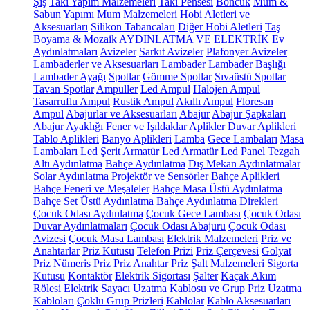
Şiş
Takı Yapım Malzemeleri
Takı Pensesi
Boncuk
Mum &
Sabun Yapımı
Mum Malzemeleri
Hobi Aletleri ve
Aksesuarları
Silikon Tabancaları
Diğer Hobi Aletleri
Taş
Boyama & Mozaik
AYDINLATMA VE ELEKTRİK
Ev
Aydınlatmaları
Avizeler
Sarkıt Avizeler
Plafonyer Avizeler
Lambaderler ve Aksesuarları
Lambader
Lambader Başlığı
Lambader Ayağı
Spotlar
Gömme Spotlar
Sıvaüstü Spotlar
Tavan Spotlar
Ampuller
Led Ampul
Halojen Ampul
Tasarruflu Ampul
Rustik Ampul
Akıllı Ampul
Floresan
Ampul
Abajurlar ve Aksesuarları
Abajur
Abajur Şapkaları
Abajur Ayaklığı
Fener ve Işıldaklar
Aplikler
Duvar Aplikleri
Tablo Aplikleri
Banyo Aplikleri
Lamba
Gece Lambaları
Masa
Lambaları
Led Şerit
Armatür
Led Armatür
Led Panel
Tezgah
Altı Aydınlatma
Bahçe Aydınlatma
Dış Mekan Aydınlatmalar
Solar Aydınlatma
Projektör ve Sensörler
Bahçe Aplikleri
Bahçe Feneri ve Meşaleler
Bahçe Masa Üstü Aydınlatma
Bahçe Set Üstü Aydınlatma
Bahçe Aydınlatma Direkleri
Çocuk Odası Aydınlatma
Çocuk Gece Lambası
Çocuk Odası
Duvar Aydınlatmaları
Çocuk Odası Abajuru
Çocuk Odası
Avizesi
Çocuk Masa Lambası
Elektrik Malzemeleri
Priz ve
Anahtarlar
Priz Kutusu
Telefon Prizi
Priz Çerçevesi
Golyat
Priz
Nümeris Priz
Priz
Anahtar Priz
Şalt Malzemeleri
Sigorta
Kutusu
Kontaktör
Elektrik Sigortası
Şalter
Kaçak Akım
Rölesi
Elektrik Sayacı
Uzatma Kablosu ve Grup Priz
Uzatma
Kabloları
Çoklu Grup Prizleri
Kablolar
Kablo Aksesuarları