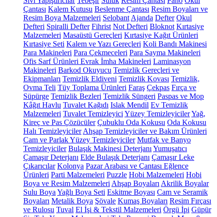
Sıvı Yapıştırıcılar
Tebeşir
Suluk
Resim Çantası
Pano
Okul
Çantası
Kalem Kutusu
Beslenme Çantası
Resim Boyaları ve
Resim Boya Malzemeleri
Selobant
Ajanda
Defter
Okul
Defteri
Spiralli Defter
Fihrist
Not Defteri
Bloknot
Kırtasiye
Malzemeleri
Masaüstü Gereçleri
Kırtasiye Kağıt Ürünleri
Kırtasiye Seti
Kalem ve Yazı Gereçleri
Koli Bandı Makinesi
Para Makineleri
Para Çekmeceleri
Para Sayma Makineleri
Ofis Sarf Ürünleri
Evrak İmha Makineleri
Laminasyon
Makineleri
Barkod Okuyucu
Temizlik Gereçleri ve
Ekipmanları
Temizlik Eldiveni
Temizlik Kovası
Temizlik,
Ovma Teli
Tüy Toplama Ürünleri
Faraş
Çekpas
Fırça ve
Süpürge
Temizlik Bezleri
Temizlik Süngeri
Paspas ve Mop
Kâğıt Havlu
Tuvalet Kağıdı
Islak Mendil
Ev Temizlik
Malzemeleri
Tuvalet Temizleyici
Yüzey Temizleyiciler
Yağ,
Kireç ve Pas Çözücüler
Çubuklu Oda Kokusu
Oda Kokusu
Halı Temizleyiciler
Ahşap Temizleyiciler ve Bakım Ürünleri
Cam ve Parlak Yüzey Temizleyiciler
Mutfak ve Banyo
Temizleyiciler
Bulaşık Makinesi Deterjanı
Yumuşatıcı
Çamaşır Deterjanı
Elde Bulaşık Deterjanı
Çamaşır Leke
Çıkarıcılar
Kolonya
Pazar Arabası ve Çantası
Eğlence
Ürünleri
Parti Malzemeleri
Puzzle
Hobi Malzemeleri
Hobi
Boya ve Resim Malzemeleri
Ahşap Boyaları
Akrilik Boyalar
Sulu Boya
Yağlı Boya Seti
Eskitme Boyası
Cam ve Seramik
Boyaları
Metalik Boya
Şövale
Kumaş Boyaları
Resim Fırçası
ve Rulosu
Tuval
El İşi & Tekstil Malzemeleri
Örgü İpi
Güpür