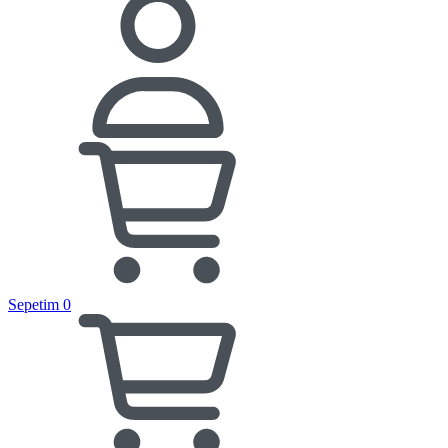
Sepetim
0