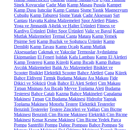
Sinek Kovucular
Çadır Matı
Kamp Masası
Pusula
Kampet
Kamp Duşu
Isıtıcılar
Kamp Çantası
Şişme Yastık
Magnezyum
Çubuğu
Kamp Taburesi
Şişme Yatak
Çadır Aksesuarı
Sırt
Çantası
Hayatta Kalma Malzemeleri
Spor Aletleri
Pilates,
Yoga ve Jimnastik
Ağırlık ve Halter Ürünleri
Fitness ve
Kardiyo Ürünleri
Diğer Spor Ürünleri
Valiz ve Bavul
Kamp
Mutfak Malzemeleri
Termal Çanta
Matara
Kamp Yemek
Pişirme Seti
Kamp Buzluk ve Soğutucu Ürünler
Kamp
Demliği
Kamp Tavası
Kamp Ocağı
Kamp Mutfak
Aksesuarları
Çakmak ve Yakıcılar
Termoslar
Aydınlatma
Ekipmanları
El Feneri
Işıldak
Kafa Lambası
Kamp El Aletleri
Kamp Testeresi
Kamp Küreği
Kamp Bıçağı
Kamp Baltası
Avcılık Malzemeleri
Balık Av Malzemeleri
Bisiklet ve
Scooter
Bisiklet
Elektrikli Scooter
Bahçe Aletleri
Çapa
Kürek
Bahçe Eldiveni
Tırmık
Budama Makası
Aşı Makası
Fide
Dikici ve Sökücü
Orak
Bahçe El Aleti Setleri
Çim Makası
Tırpan Misinası
Aşı Bıçağı
Meyve Toplama Aleti
Budama
Testeresi
Bahçe Çatalı
Kazma
Bahçe Makineleri
Çapalama
Makinesi
Tırpan
Çit Budama Makinesi
Hidrofor
Yaprak
Toplama Makinesi
Motorlu Testere
Elektrikli Testereler
Benzinli Testereler
Testere Zincirleri ve Yağları
Çim Biçme
Makinesi
Benzinli Çim Biçme Makinesi
Elektrikli Çim Biçme
Makinesi
Kenar Kesme Makinesi
Çim Biçme Yedek Parça
Pompa
Santrifüj Pompa
Dalgıç Pompası
Bahçe Pompası
Su