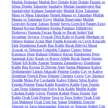
Mutfak Dolapları
Mutfak Boy Dolabı
Kiler Dolabı
Ekmek ve
Sebze Dolabı
Tabureler
Sandalye
Mutfak Sandalyeleri
Bar
Sandalyeleri
Katlanır Sandalyeler
Mutfak Köşe Takımları
Masa ve Masa Takımları
Yemek Masası ve Takımları
Mutfak
Masası ve Takımları
Eviye
Mutfak Bataryaları
Mutfak
Gereçleri
Kesme Tahtası
Rende
Servis Gereçleri
Patates Ezici
Manuel Kıyma Makinesi
Krema Pompası
Dilimleyici
Doğrayıcı
Yumurta Fırçası
Bıçak ve Bıçak Setleri
Yağ
Sıçratmaz
Soyucu, Oyacak
Ölçü Kabı ve Kaşığı
Merdane ve
Oklava
Hamur Açma Matı
Fındık Kıracağı ve Ceviz Kıracağı
Elek
Dondurma Kaşığı
Buz Kalıbı
Bıçak Bileyici Masat
Açacak ve Tirbuşon
Çekirdek Çıkarıcı
Çırpıcı
Sebze
Kurutucu
Huni
Baharat Öğütücü
Havan
Hamburger Presi
Sarımsak Ezici
Kaşık ve Kepçe Altlığı
Bıçak Standı
Süzgeç
Nihale
İçli Köfte Aparatı
Yumurta Zamanlayıcı
Dondurma
Kalıbı
Buz Kovası
Et Dövme Aleti
Sarma Makinesi
Kahve
Değirmenleri
Limon Sıkacağı
Pişirme Grubu
Çay ve Kahve
Demleme
French Press
Dripper
Chemex
Cezve
Çay Süzgeci
Demlik
Moka Pot
Çaydanlık
Kahve Filtresi
Sifon Kahve
Fırında Pişirme
Pasta Kalıbı
Kurabiye Kalıbı
Fırın Tepsisi
Cam Tepsi
Alüminyum Folyo
Kek Kalıbı
Muffin Kalıbı
Çikolata Kalıbı
Güveç
Pişirme Kağıdı
Pizza Tepsisi
Tart
Kalıbı
Ocak Üstü Pişirme
Tava ve Tava Setleri
Ocak Üstü
Tost Makinesi
Ocak Üstü Sac
Sahan
Düdüklü Tencere
Tencere ve Tava Aksesuarları
Tencere ve Tencere Setleri
Çöp