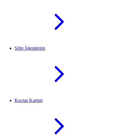
Şifre İşlemlerim
Koçtaş Kartım