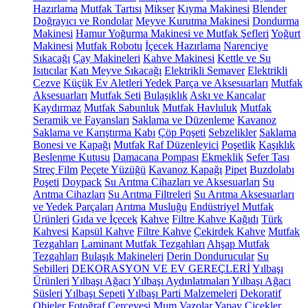
Hazırlama
Mutfak Tartısı
Mikser
Kıyma Makinesi
Blender
Doğrayıcı ve Rondolar
Meyve Kurutma Makinesi
Dondurma
Makinesi
Hamur Yoğurma Makinesi ve Mutfak Şefleri
Yoğurt
Makinesi
Mutfak Robotu
İçecek Hazırlama
Narenciye
Sıkacağı
Çay Makineleri
Kahve Makinesi
Kettle ve Su
Isıtıcılar
Katı Meyve Sıkacağı
Elektrikli Semaver
Elektrikli
Cezve
Küçük Ev Aletleri Yedek Parça ve Aksesuarları
Mutfak
Aksesuarları
Mutfak Seti
Bulaşıklık
Askı ve Kancalar
Kaydırmaz
Mutfak Sabunluk
Mutfak Havluluk
Mutfak
Seramik ve Fayansları
Saklama ve Düzenleme
Kavanoz
Saklama ve Karıştırma Kabı
Çöp Poşeti
Sebzelikler
Saklama
Bonesi ve Kapağı
Mutfak Raf Düzenleyici
Poşetlik
Kaşıklık
Beslenme Kutusu
Damacana Pompası
Ekmeklik
Sefer Tası
Streç Film
Peçete Yüzüğü
Kavanoz Kapağı
Pipet
Buzdolabı
Poşeti
Doypack
Su Arıtma Cihazları ve Aksesuarları
Su
Arıtma Cihazları
Su Arıtma Filtreleri
Su Arıtma Aksesuarları
ve Yedek Parçaları
Arıtma Musluğu
Endüstriyel Mutfak
Ürünleri
Gıda ve İçecek
Kahve
Filtre Kahve Kağıdı
Türk
Kahvesi
Kapsül Kahve
Filtre Kahve
Çekirdek Kahve
Mutfak
Tezgahları
Laminant Mutfak Tezgahları
Ahşap Mutfak
Tezgahları
Bulaşık Makineleri
Derin Dondurucular
Su
Sebilleri
DEKORASYON VE EV GEREÇLERİ
Yılbaşı
Ürünleri
Yılbaşı Ağacı
Yılbaşı Aydınlatmaları
Yılbaşı Ağacı
Süsleri
Yılbaşı Sepeti
Yılbaşı Parti Malzemeleri
Dekoratif
Objeler
Fotoğraf Çerçevesi
Mum
Vazolar
Yapay Çiçekler