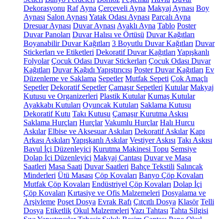
Dekorasyonu
Raf
Ayna
Çerçeveli Ayna
Makyaj Aynası
Boy
Aynası
Salon Aynası
Yatak Odası Aynası
Parçalı Ayna
Dresuar Aynası
Duvar Aynası
Ayaklı Ayna
Tablo
Poster
Duvar Panoları
Duvar Halısı ve Örtüsü
Duvar Kağıtları
Boyanabilir Duvar Kağıtları
3 Boyutlu Duvar Kağıtları
Duvar
Stickerları ve Etiketleri
Dekoratif Duvar Kağıtları
Yapışkanlı
Folyolar
Çocuk Odası Duvar Stickerları
Çocuk Odası Duvar
Kağıtları
Duvar Kağıdı Yapıştırıcısı
Poster Duvar Kağıtları
Ev
Düzenleme ve Saklama
Sepetler
Mutfak Sepeti
Çok Amaçlı
Sepetler
Dekoratif Sepetler
Çamaşır Sepetleri
Kutular
Makyaj
Kutusu ve Organizerleri
Plastik Kutular
Kumaş Kutular
Ayakkabı Kutuları
Oyuncak Kutuları
Saklama Kutusu
Dekoratif Kutu
Takı Kutusu
Çamaşır Kurutma Askısı
Saklama Hurçları
Hurçlar
Vakumlu Hurçlar
Halı Hurcu
Askılar
Elbise ve Aksesuar Askıları
Dekoratif Askılar
Kapı
Arkası Askıları
Yapışkanlı Askılar
Vestiyer Askısı
Takı Askısı
Bavul İçi Düzenleyici
Kurutma Makinesi Topu
Şemsiye
Dolap İçi Düzenleyici
Makyaj Çantası
Duvar ve Masa
Saatleri
Masa Saati
Duvar Saatleri
Bahçe Tekstili
Salıncak
Minderleri
Ütü Masası
Çöp Kovaları
Banyo Çöp Kovaları
Mutfak Çöp Kovaları
Endüstriyel Çöp Kovaları
Dolap İçi
Çöp Kovaları
Kırtasiye ve Ofis Malzemeleri
Dosyalama ve
Arşivleme
Poşet Dosya
Evrak Rafı
Çıtçıtlı Dosya
Klasör
Telli
Dosya
Etiketlik
Okul Malzemeleri
Yazı Tahtası
Tahta Silgisi