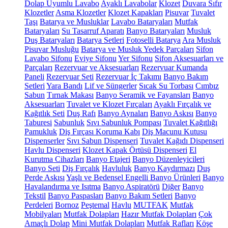
Dolap Uyumlu Lavabo
Ayaklı Lavabolar
Klozet
Duvara Sıfır
Klozetler
Asma Klozetler
Klozet Kapakları
Pisuvar
Tuvalet
Taşı
Batarya ve Musluklar
Lavabo Bataryaları
Mutfak
Bataryaları
Su Tasarruf Aparatı
Banyo Bataryaları
Musluk
Duş Bataryaları
Batarya Setleri
Fotoselli Batarya
Ara Musluk
Pisuvar Musluğu
Batarya ve Musluk Yedek Parçaları
Sifon
Lavabo Sifonu
Eviye Sifonu
Yer Sifonu
Sifon Aksesuarları ve
Parçaları
Rezervuar ve Aksesuarları
Rezervuar Kumanda
Paneli
Rezervuar Seti
Rezervuar İç Takımı
Banyo Bakım
Setleri
Yara Bandı
Lif ve Süngerler
Sıcak Su Torbası
Cımbız
Sabun
Tırnak Makası
Banyo Seramik ve Fayansları
Banyo
Aksesuarları
Tuvalet ve Klozet Fırçaları
Ayaklı Fırçalık ve
Kağıtlık Seti
Duş Rafı
Banyo Aynaları
Banyo Askısı
Banyo
Taburesi
Sabunluk
Sıvı Sabunluk Pompası
Tuvalet Kağıtlığı
Pamukluk
Diş Fırçası Koruma Kabı
Diş Macunu Kutusu
Dispenserler
Sıvı Sabun Dispenseri
Tuvalet Kağıdı Dispenseri
Havlu Dispenseri
Klozet Kapak Örtüsü Dispenseri
El
Kurutma Cihazları
Banyo Etajeri
Banyo Düzenleyicileri
Banyo Seti
Diş Fırçalık
Havluluk
Banyo Kaydırmazı
Duş
Perde Askısı
Yaşlı ve Bedensel Engelli Banyo Ürünleri
Banyo
Havalandırma ve Isıtma
Banyo Aspiratörü
Diğer
Banyo
Tekstil
Banyo Paspasları
Banyo Bakım Setleri
Banyo
Perdeleri
Bornoz
Peştemal
Havlu
MUTFAK
Mutfak
Mobilyaları
Mutfak Dolapları
Hazır Mutfak Dolapları
Çok
Amaçlı Dolap
Mini Mutfak Dolapları
Mutfak Rafları
Köşe