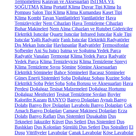
Termometresi
Karavan ve Aksesuarları
ISITMA VE
SOĞUTMA
Klima
Portatif Klima
Duvar Tipi Klima
Isı
Pompası
Salon Tipi Klima
Klima Kumandası
Kaset Tipi
Klima
Kombi
Tavan Vantilatörleri
Vantilatörler
Hava
Temizleyiciler
Nem Cihazları
Hava Temizleme Cihazları
Buhar Makineleri
Nem Alma Cihazları ve Rutubet Gidericiler
Elektrikli Isıtıcılar
Quartz Isıtıcılar
Infrared Isıtıcılar
Kule Tipi
Isıtıcılar
Yağlı Radyatör
Fanlı Isıtıcılar
Elektrikli Radyatörler
Dış Mekan Isıtıcılar
Havlupanlar
Radyatörler
Termosifonlar
Şofbenler
Ani Su Isıtıcı
Isıtma ve Soğutma Yedek Parça
Radyatör Vanaları
Termostat
Klima Yedek Parça
Radyatör
Yedek Parça
Klima Temizleyicisi
Klima Temizleme Spreyi
Klima Temizleme Sıvısı
Şömine
Şömine Aksesuarları
Elektrikli Şömineler
Bahçe Şömineleri
Bacasız Şömineler
Güneş Enerji Sistemleri
Soba
Doğalgaz Sobası
Kuzine Soba
Elektrikli Soba
Pelet Soba
Soba Borusu ve Aksesuarları
Hava
Perdesi
Doğalgaz Tesisat Malzemeleri
Doğalgaz Hortumu
Doğalgaz Menfezleri
Tesisat Temizleme Sıvıları
Boyler
Kalorifer Kazanı
BANYO
Banyo Dolapları
Aynalı Banyo
Dolabı
Banyo Boy Dolapları
Lavabolu Banyo Dolapları
Çok
Amaçlı Banyo Dolapları
Çamaşır Makinesi Dolapları
Ecza
Dolabı
Banyo Rafları
Duş Sistemleri
Duşakabin
Duş
Tekneleri
Jakuziler
Küvet
Duş Setleri
Duş Sistemleri
Duş
Başlıkları
Duş Kolonları
Sürgülü Duş Setleri
Duş Spiralleri
El
Duşu
Vitrifiyeler
Lavabolar
Çanak Lavabolar
Köşe Lavabolar