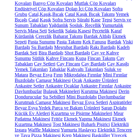
Kovaları
Banyo Çöp Kovaları
Mutfak Çöp Kovaları
Endüstriyel Çöp Kovaları
Dolap İçi Çöp Kovaları
Sofra
Grubu
Çatal,Kaşık,Bıçak
Çatal Kaşık Bıçak Takımı
Yemek
Bıçağı
Çatal
Kaşık
Sofra Servis
Sürahi
Kase
Tepsi
Servis ve
Sunum Tabakları
Yağdanlık
Sosluk, Reçellik
Yumurtalık
Servis Maşa Seti
Şekerlik
Salata Kasesi
Peçetelik
Karaf
Kürdanlık
Çerezlik
Baharat Takımı
Bardak Altlığı
Ekmek
Sepeti
Pasta Sunumu
Pasta Takımı
Kek Fanusu
Bardak
Viski
Bardağı
Su Bardağı
Meşrubat Bardağı
Rakı Bardağı
Kadeh
Bardak Seti
Bira Bardağı
Shot Bardağı
Çay ve Kahve
Sunumu
Sütlük
Kahve Fincanı
Kupa
Fincan Takımı
Çay
Tabakları
Çay Setleri
Çay Fincanı
Çay Bardağı
Çay Kaşığı
Yemek Takımları
Tabaklar
Kahvaltı Takımları
Suluk ve
Matara
Beyaz Eşya
Fırın
Mikrodalga Fırınlar
Mini Fırınlar
Buzdolabı
Çamaşır Makinesi
Ocak
Ankastre Ürünleri
Ankastre Setler
Ankastre Ocaklar
Ankastre Fırınlar
Ankastre
Davlumbazlar
Bulaşık Makineleri
Kurutma Makinesi
Derin
Dondurucular
Su Sebilleri
Mini Buzdolabı
Davlumbazlar
Kurutmalı Çamaşır Makinesi
Beyaz Eşya Setleri
Aspiratörler
Beyaz Eşya Yedek Parça ve Bakım Ürünleri
Şarap Dolabı
Küçük Ev Aletleri
Kızartma ve Pişirme Makineleri
Mısır
Patlatma Makinesi
Fritöz
Ekmek Yapma Makinesi
Ekmek
Kızartma Makinesi
Tost Makinesi
Buharlı Pişirici
Elektrikli
Izgara
Waffle Makinesi
Yumurta Haşlayıcı
Elektrikli Tencere
ve Tava
Pizza Makinesi
Krep Makinesi
Basküller
Yiyecek