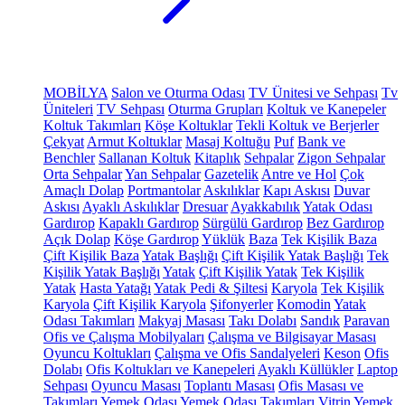
MOBİLYA
Salon ve Oturma Odası
TV Ünitesi ve Sehpası
Tv
Üniteleri
TV Sehpası
Oturma Grupları
Koltuk ve Kanepeler
Koltuk Takımları
Köşe Koltuklar
Tekli Koltuk ve Berjerler
Çekyat
Armut Koltuklar
Masaj Koltuğu
Puf
Bank ve
Benchler
Sallanan Koltuk
Kitaplık
Sehpalar
Zigon Sehpalar
Orta Sehpalar
Yan Sehpalar
Gazetelik
Antre ve Hol
Çok
Amaçlı Dolap
Portmantolar
Askılıklar
Kapı Askısı
Duvar
Askısı
Ayaklı Askılıklar
Dresuar
Ayakkabılık
Yatak Odası
Gardırop
Kapaklı Gardırop
Sürgülü Gardırop
Bez Gardırop
Açık Dolap
Köşe Gardırop
Yüklük
Baza
Tek Kişilik Baza
Çift Kişilik Baza
Yatak Başlığı
Çift Kişilik Yatak Başlığı
Tek
Kişilik Yatak Başlığı
Yatak
Çift Kişilik Yatak
Tek Kişilik
Yatak
Hasta Yatağı
Yatak Pedi & Şiltesi
Karyola
Tek Kişilik
Karyola
Çift Kişilik Karyola
Şifonyerler
Komodin
Yatak
Odası Takımları
Makyaj Masası
Takı Dolabı
Sandık
Paravan
Ofis ve Çalışma Mobilyaları
Çalışma ve Bilgisayar Masası
Oyuncu Koltukları
Çalışma ve Ofis Sandalyeleri
Keson
Ofis
Dolabı
Ofis Koltukları ve Kanepeleri
Ayaklı Küllükler
Laptop
Sehpası
Oyuncu Masası
Toplantı Masası
Ofis Masası ve
Takımları
Yemek Odası
Yemek Odası Takımları
Vitrin
Yemek