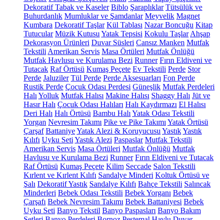
Dekoratif Tabak ve Kaseler
Biblo
Şaraplıklar
Tütsülük ve
Buhurdanlık
Mumluklar ve Şamdanlar
Meyvelik
Magnet
Kumbara
Dekoratif Taşlar
Kül Tablası
Nazar Boncuğu
Kitap
Tutucular
Müzik Kutusu
Yatak Tepsisi
Kokulu Taşlar
Ahşap
Dekorasyon Ürünleri
Duvar Süsleri
Cansız Manken
Mutfak
Tekstili
Amerikan Servis
Masa Örtüleri
Mutfak Önlüğü
Mutfak Havlusu ve Kurulama Bezi
Runner
Fırın Eldiveni ve
Tutacak
Raf Örtüsü
Kumaş Peçete
Ev Tekstili
Perde
Stor
Perde
Jaluziler
Tül Perde
Perde Aksesuarları
Fon Perde
Rustik Perde
Çocuk Odası Perdesi
Güneşlik
Mutfak Perdeleri
Halı
Yolluk
Mutfak Halısı
Makine Halısı
Shaggy Halı
Jüt ve
Hasır Halı
Çocuk Odası Halıları
Halı Kaydırmazı
El Halısı
Deri Halı
Halı Örtüsü
Bambu Halı
Yatak Odası Tekstili
Yorgan
Nevresim Takımı
Pike ve Pike Takımı
Yatak Örtüsü
Çarşaf
Battaniye
Yatak Alezi & Koruyucusu
Yastık
Yastık
Kılıfı
Uyku Seti
Yastık Alezi
Paspaslar
Mutfak Tekstili
Amerikan Servis
Masa Örtüleri
Mutfak Önlüğü
Mutfak
Havlusu ve Kurulama Bezi
Runner
Fırın Eldiveni ve Tutacak
Raf Örtüsü
Kumaş Peçete
Kilim
Seccade
Salon Tekstili
Kırlent ve Kırlent Kılıfı
Sandalye Minderi
Koltuk Örtüsü ve
Şalı
Dekoratif Yastık
Sandalye Kılıfı
Bahçe Tekstili
Salıncak
Minderleri
Bebek Odası Tekstili
Bebek Yorganı
Bebek
Çarşafı
Bebek Nevresim Takımı
Bebek Battaniyesi
Bebek
Uyku Seti
Banyo Tekstil
Banyo Paspasları
Banyo Bakım
Setleri
Banyo Perdeleri
Bornoz
Peştemal
Havlu
Duvar