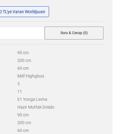
50 TL'ye Varan Worldpuan
Soru & Cevap (0)
90
cm
200
cm
60
cm
Mdf Hıghgloss
3
11
E1 Yonga Levha
Hazır Mutfak Dolabı
90
cm
200
cm
60
cm