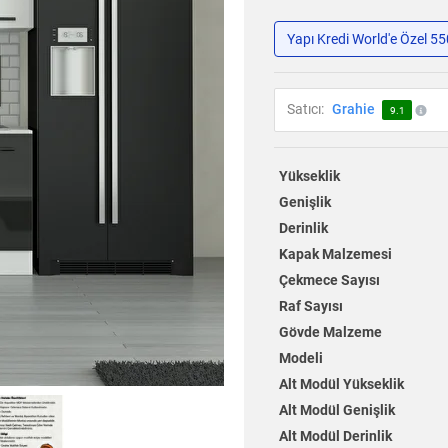
Yapı Kredi World'e Özel 5
Satıcı:
Grahie
9.1
Yükseklik
Genişlik
Derinlik
Kapak Malzemesi
Çekmece Sayısı
Raf Sayısı
Gövde Malzeme
Modeli
Alt Modül Yükseklik
Alt Modül Genişlik
Alt Modül Derinlik