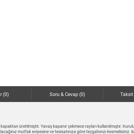
r (0)
Soru & Cevap (0)
Taksit
 kapaktan üretilmiştir. Yavaş kapanır çekmece rayları kullanılmıştır. Kuru
acağınız mutfak eviyesine ve tesisatınıza göre tezgahınızı kesmelisiniz. Mu