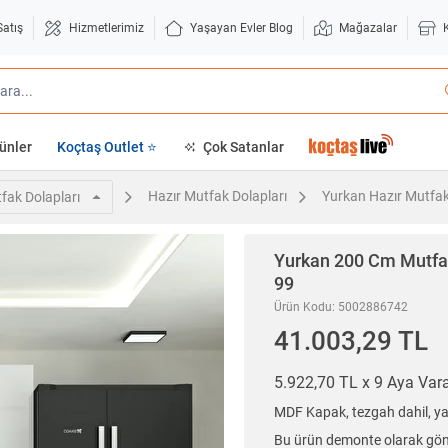
Satış
Hizmetlerimiz
Yaşayan Evler Blog
Mağazalar
ünler
Koçtaş Outlet ⭐
Çok Satanlar
Hazır Mutfak Dolapları
Yurkan Hazır Mutfak
fak Dolapları
Yurkan
200 Cm Mutfak
99
Ürün Kodu: 5002886742
41.003,29 TL
5.922,70 TL x 9 Aya Va
MDF Kapak, tezgah dahil, ya
Bu ürün demonte olarak gönd