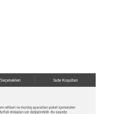
 Seçenekleri
İade Koşulları
lum rehberi ve montaj aparatları paket içerisinden
tfak dolapları yer değiştirebilir. Bu sayede