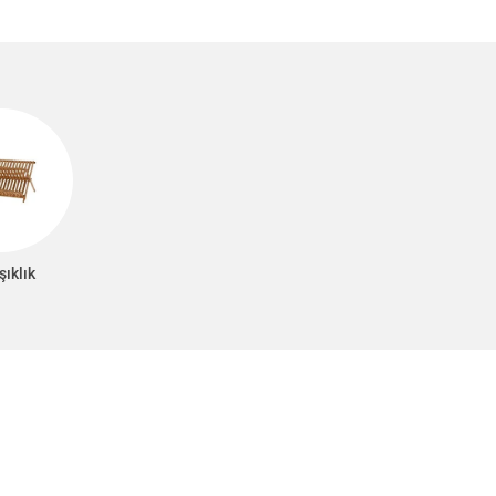
şıklık