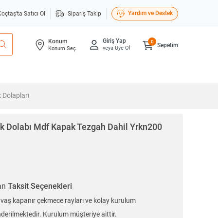
Yardım ve Destek
Koçtaş'ta Satıcı Ol
Sipariş Takip
Giriş Yap
Konum
0
Sepetim
veya Üye Ol
Konum Seç
 Dolapları
 Dolabı Mdf Kapak Tezgah Dahil Yrkn200
ran
Taksit Seçenekleri
vaş kapanır çekmece rayları ve kolay kurulum
erilmektedir. Kurulum müşteriye aittir.