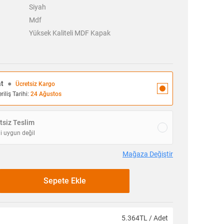
Siyah
Mdf
Yüksek Kaliteli MDF Kapak
at
●
Ücretsiz Kargo
iliş Tarihi:
24 Ağustos
siz Teslim
i uygun değil
Mağaza Değiştir
Sepete Ekle
5.364TL / Adet