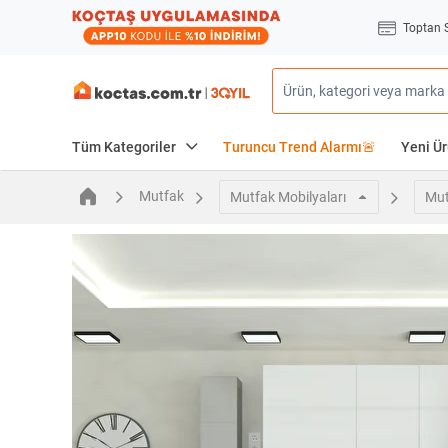
Toptan 
Tüm Kategoriler
Turuncu Trend Alarmı🚨
Yeni Ür
Mutfak
Mutfak Mobilyaları
Mut