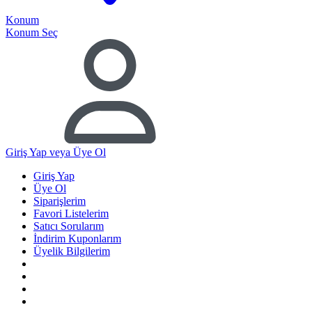
Konum
Konum Seç
Giriş Yap
veya Üye Ol
Giriş Yap
Üye Ol
Siparişlerim
Favori Listelerim
Satıcı Sorularım
İndirim Kuponlarım
Üyelik Bilgilerim