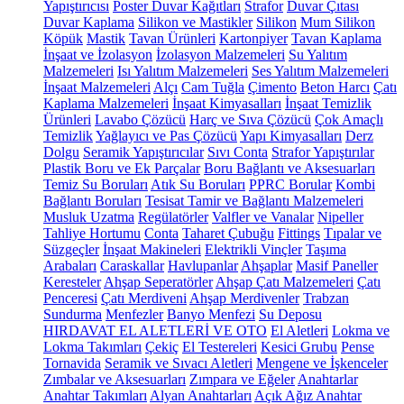
Yapıştırıcısı
Poster Duvar Kağıtları
Strafor
Duvar Çıtası
Duvar Kaplama
Silikon ve Mastikler
Silikon
Mum Silikon
Köpük
Mastik
Tavan Ürünleri
Kartonpiyer
Tavan Kaplama
İnşaat ve İzolasyon
İzolasyon Malzemeleri
Su Yalıtım
Malzemeleri
Isı Yalıtım Malzemeleri
Ses Yalıtım Malzemeleri
İnşaat Malzemeleri
Alçı
Cam Tuğla
Çimento
Beton Harcı
Çatı
Kaplama Malzemeleri
İnşaat Kimyasalları
İnşaat Temizlik
Ürünleri
Lavabo Çözücü
Harç ve Sıva Çözücü
Çok Amaçlı
Temizlik
Yağlayıcı ve Pas Çözücü
Yapı Kimyasalları
Derz
Dolgu
Seramik Yapıştırıcılar
Sıvı Conta
Strafor Yapıştırılar
Plastik Boru ve Ek Parçalar
Boru Bağlantı ve Aksesuarları
Temiz Su Boruları
Atık Su Boruları
PPRC Borular
Kombi
Bağlantı Boruları
Tesisat Tamir ve Bağlantı Malzemeleri
Musluk Uzatma
Regülatörler
Valfler ve Vanalar
Nipeller
Tahliye Hortumu
Conta
Taharet Çubuğu
Fittings
Tıpalar ve
Süzgeçler
İnşaat Makineleri
Elektrikli Vinçler
Taşıma
Arabaları
Caraskallar
Havlupanlar
Ahşaplar
Masif Paneller
Keresteler
Ahşap Seperatörler
Ahşap Çatı Malzemeleri
Çatı
Penceresi
Çatı Merdiveni
Ahşap Merdivenler
Trabzan
Sundurma
Menfezler
Banyo Menfezi
Su Deposu
HIRDAVAT EL ALETLERİ VE OTO
El Aletleri
Lokma ve
Lokma Takımları
Çekiç
El Testereleri
Kesici Grubu
Pense
Tornavida
Seramik ve Sıvacı Aletleri
Mengene ve İşkenceler
Zımbalar ve Aksesuarları
Zımpara ve Eğeler
Anahtarlar
Anahtar Takımları
Alyan Anahtarları
Açık Ağız Anahtar