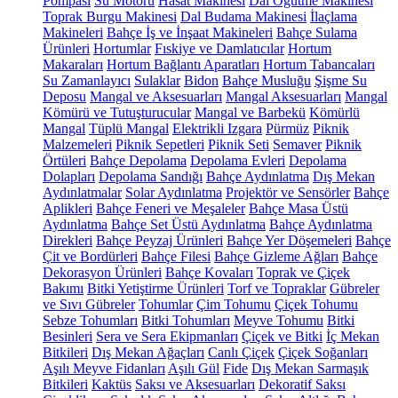
Pompası
Su Motoru
Hasat Makinesi
Dal Öğütme Makinesi
Toprak Burgu Makinesi
Dal Budama Makinesi
İlaçlama
Makineleri
Bahçe İş ve İnşaat Makineleri
Bahçe Sulama
Ürünleri
Hortumlar
Fıskiye ve Damlatıcılar
Hortum
Makaraları
Hortum Bağlantı Aparatları
Hortum Tabancaları
Su Zamanlayıcı
Sulaklar
Bidon
Bahçe Musluğu
Şişme Su
Deposu
Mangal ve Aksesuarları
Mangal Aksesuarları
Mangal
Kömürü ve Tutuşturucular
Mangal ve Barbekü
Kömürlü
Mangal
Tüplü Mangal
Elektrikli Izgara
Pürmüz
Piknik
Malzemeleri
Piknik Sepetleri
Piknik Seti
Semaver
Piknik
Örtüleri
Bahçe Depolama
Depolama Evleri
Depolama
Dolapları
Depolama Sandığı
Bahçe Aydınlatma
Dış Mekan
Aydınlatmalar
Solar Aydınlatma
Projektör ve Sensörler
Bahçe
Aplikleri
Bahçe Feneri ve Meşaleler
Bahçe Masa Üstü
Aydınlatma
Bahçe Set Üstü Aydınlatma
Bahçe Aydınlatma
Direkleri
Bahçe Peyzaj Ürünleri
Bahçe Yer Döşemeleri
Bahçe
Çit ve Bordürleri
Bahçe Filesi
Bahçe Gizleme Ağları
Bahçe
Dekorasyon Ürünleri
Bahçe Kovaları
Toprak ve Çiçek
Bakımı
Bitki Yetiştirme Ürünleri
Torf ve Topraklar
Gübreler
ve Sıvı Gübreler
Tohumlar
Çim Tohumu
Çiçek Tohumu
Sebze Tohumları
Bitki Tohumları
Meyve Tohumu
Bitki
Besinleri
Sera ve Sera Ekipmanları
Çiçek ve Bitki
İç Mekan
Bitkileri
Dış Mekan Ağaçları
Canlı Çiçek
Çiçek Soğanları
Aşılı Meyve Fidanları
Aşılı Gül
Fide
Dış Mekan Sarmaşık
Bitkileri
Kaktüs
Saksı ve Aksesuarları
Dekoratif Saksı