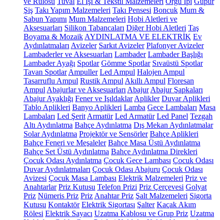
ve Rulosu
Tuval
El İşi & Tekstil Malzemeleri
Örgü İpi
Güpür
Şiş
Takı Yapım Malzemeleri
Takı Pensesi
Boncuk
Mum &
Sabun Yapımı
Mum Malzemeleri
Hobi Aletleri ve
Aksesuarları
Silikon Tabancaları
Diğer Hobi Aletleri
Taş
Boyama & Mozaik
AYDINLATMA VE ELEKTRİK
Ev
Aydınlatmaları
Avizeler
Sarkıt Avizeler
Plafonyer Avizeler
Lambaderler ve Aksesuarları
Lambader
Lambader Başlığı
Lambader Ayağı
Spotlar
Gömme Spotlar
Sıvaüstü Spotlar
Tavan Spotlar
Ampuller
Led Ampul
Halojen Ampul
Tasarruflu Ampul
Rustik Ampul
Akıllı Ampul
Floresan
Ampul
Abajurlar ve Aksesuarları
Abajur
Abajur Şapkaları
Abajur Ayaklığı
Fener ve Işıldaklar
Aplikler
Duvar Aplikleri
Tablo Aplikleri
Banyo Aplikleri
Lamba
Gece Lambaları
Masa
Lambaları
Led Şerit
Armatür
Led Armatür
Led Panel
Tezgah
Altı Aydınlatma
Bahçe Aydınlatma
Dış Mekan Aydınlatmalar
Solar Aydınlatma
Projektör ve Sensörler
Bahçe Aplikleri
Bahçe Feneri ve Meşaleler
Bahçe Masa Üstü Aydınlatma
Bahçe Set Üstü Aydınlatma
Bahçe Aydınlatma Direkleri
Çocuk Odası Aydınlatma
Çocuk Gece Lambası
Çocuk Odası
Duvar Aydınlatmaları
Çocuk Odası Abajuru
Çocuk Odası
Avizesi
Çocuk Masa Lambası
Elektrik Malzemeleri
Priz ve
Anahtarlar
Priz Kutusu
Telefon Prizi
Priz Çerçevesi
Golyat
Priz
Nümeris Priz
Priz
Anahtar Priz
Şalt Malzemeleri
Sigorta
Kutusu
Kontaktör
Elektrik Sigortası
Şalter
Kaçak Akım
Rölesi
Elektrik Sayacı
Uzatma Kablosu ve Grup Priz
Uzatma