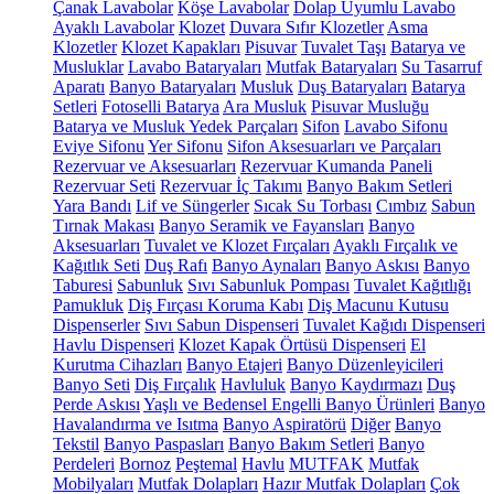
Çanak Lavabolar
Köşe Lavabolar
Dolap Uyumlu Lavabo
Ayaklı Lavabolar
Klozet
Duvara Sıfır Klozetler
Asma
Klozetler
Klozet Kapakları
Pisuvar
Tuvalet Taşı
Batarya ve
Musluklar
Lavabo Bataryaları
Mutfak Bataryaları
Su Tasarruf
Aparatı
Banyo Bataryaları
Musluk
Duş Bataryaları
Batarya
Setleri
Fotoselli Batarya
Ara Musluk
Pisuvar Musluğu
Batarya ve Musluk Yedek Parçaları
Sifon
Lavabo Sifonu
Eviye Sifonu
Yer Sifonu
Sifon Aksesuarları ve Parçaları
Rezervuar ve Aksesuarları
Rezervuar Kumanda Paneli
Rezervuar Seti
Rezervuar İç Takımı
Banyo Bakım Setleri
Yara Bandı
Lif ve Süngerler
Sıcak Su Torbası
Cımbız
Sabun
Tırnak Makası
Banyo Seramik ve Fayansları
Banyo
Aksesuarları
Tuvalet ve Klozet Fırçaları
Ayaklı Fırçalık ve
Kağıtlık Seti
Duş Rafı
Banyo Aynaları
Banyo Askısı
Banyo
Taburesi
Sabunluk
Sıvı Sabunluk Pompası
Tuvalet Kağıtlığı
Pamukluk
Diş Fırçası Koruma Kabı
Diş Macunu Kutusu
Dispenserler
Sıvı Sabun Dispenseri
Tuvalet Kağıdı Dispenseri
Havlu Dispenseri
Klozet Kapak Örtüsü Dispenseri
El
Kurutma Cihazları
Banyo Etajeri
Banyo Düzenleyicileri
Banyo Seti
Diş Fırçalık
Havluluk
Banyo Kaydırmazı
Duş
Perde Askısı
Yaşlı ve Bedensel Engelli Banyo Ürünleri
Banyo
Havalandırma ve Isıtma
Banyo Aspiratörü
Diğer
Banyo
Tekstil
Banyo Paspasları
Banyo Bakım Setleri
Banyo
Perdeleri
Bornoz
Peştemal
Havlu
MUTFAK
Mutfak
Mobilyaları
Mutfak Dolapları
Hazır Mutfak Dolapları
Çok