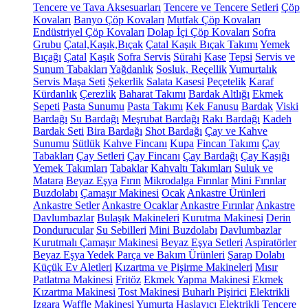
Tencere ve Tava Aksesuarları
Tencere ve Tencere Setleri
Çöp
Kovaları
Banyo Çöp Kovaları
Mutfak Çöp Kovaları
Endüstriyel Çöp Kovaları
Dolap İçi Çöp Kovaları
Sofra
Grubu
Çatal,Kaşık,Bıçak
Çatal Kaşık Bıçak Takımı
Yemek
Bıçağı
Çatal
Kaşık
Sofra Servis
Sürahi
Kase
Tepsi
Servis ve
Sunum Tabakları
Yağdanlık
Sosluk, Reçellik
Yumurtalık
Servis Maşa Seti
Şekerlik
Salata Kasesi
Peçetelik
Karaf
Kürdanlık
Çerezlik
Baharat Takımı
Bardak Altlığı
Ekmek
Sepeti
Pasta Sunumu
Pasta Takımı
Kek Fanusu
Bardak
Viski
Bardağı
Su Bardağı
Meşrubat Bardağı
Rakı Bardağı
Kadeh
Bardak Seti
Bira Bardağı
Shot Bardağı
Çay ve Kahve
Sunumu
Sütlük
Kahve Fincanı
Kupa
Fincan Takımı
Çay
Tabakları
Çay Setleri
Çay Fincanı
Çay Bardağı
Çay Kaşığı
Yemek Takımları
Tabaklar
Kahvaltı Takımları
Suluk ve
Matara
Beyaz Eşya
Fırın
Mikrodalga Fırınlar
Mini Fırınlar
Buzdolabı
Çamaşır Makinesi
Ocak
Ankastre Ürünleri
Ankastre Setler
Ankastre Ocaklar
Ankastre Fırınlar
Ankastre
Davlumbazlar
Bulaşık Makineleri
Kurutma Makinesi
Derin
Dondurucular
Su Sebilleri
Mini Buzdolabı
Davlumbazlar
Kurutmalı Çamaşır Makinesi
Beyaz Eşya Setleri
Aspiratörler
Beyaz Eşya Yedek Parça ve Bakım Ürünleri
Şarap Dolabı
Küçük Ev Aletleri
Kızartma ve Pişirme Makineleri
Mısır
Patlatma Makinesi
Fritöz
Ekmek Yapma Makinesi
Ekmek
Kızartma Makinesi
Tost Makinesi
Buharlı Pişirici
Elektrikli
Izgara
Waffle Makinesi
Yumurta Haşlayıcı
Elektrikli Tencere