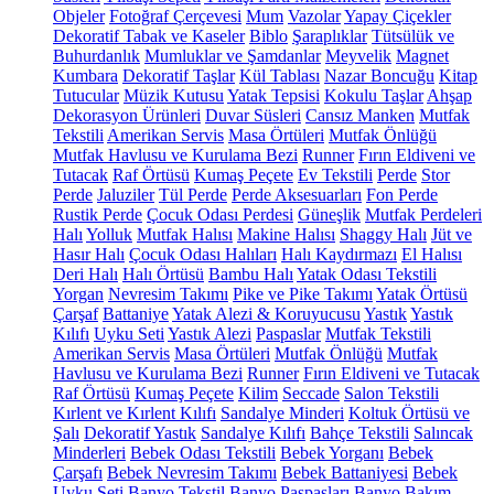
Objeler
Fotoğraf Çerçevesi
Mum
Vazolar
Yapay Çiçekler
Dekoratif Tabak ve Kaseler
Biblo
Şaraplıklar
Tütsülük ve
Buhurdanlık
Mumluklar ve Şamdanlar
Meyvelik
Magnet
Kumbara
Dekoratif Taşlar
Kül Tablası
Nazar Boncuğu
Kitap
Tutucular
Müzik Kutusu
Yatak Tepsisi
Kokulu Taşlar
Ahşap
Dekorasyon Ürünleri
Duvar Süsleri
Cansız Manken
Mutfak
Tekstili
Amerikan Servis
Masa Örtüleri
Mutfak Önlüğü
Mutfak Havlusu ve Kurulama Bezi
Runner
Fırın Eldiveni ve
Tutacak
Raf Örtüsü
Kumaş Peçete
Ev Tekstili
Perde
Stor
Perde
Jaluziler
Tül Perde
Perde Aksesuarları
Fon Perde
Rustik Perde
Çocuk Odası Perdesi
Güneşlik
Mutfak Perdeleri
Halı
Yolluk
Mutfak Halısı
Makine Halısı
Shaggy Halı
Jüt ve
Hasır Halı
Çocuk Odası Halıları
Halı Kaydırmazı
El Halısı
Deri Halı
Halı Örtüsü
Bambu Halı
Yatak Odası Tekstili
Yorgan
Nevresim Takımı
Pike ve Pike Takımı
Yatak Örtüsü
Çarşaf
Battaniye
Yatak Alezi & Koruyucusu
Yastık
Yastık
Kılıfı
Uyku Seti
Yastık Alezi
Paspaslar
Mutfak Tekstili
Amerikan Servis
Masa Örtüleri
Mutfak Önlüğü
Mutfak
Havlusu ve Kurulama Bezi
Runner
Fırın Eldiveni ve Tutacak
Raf Örtüsü
Kumaş Peçete
Kilim
Seccade
Salon Tekstili
Kırlent ve Kırlent Kılıfı
Sandalye Minderi
Koltuk Örtüsü ve
Şalı
Dekoratif Yastık
Sandalye Kılıfı
Bahçe Tekstili
Salıncak
Minderleri
Bebek Odası Tekstili
Bebek Yorganı
Bebek
Çarşafı
Bebek Nevresim Takımı
Bebek Battaniyesi
Bebek
Uyku Seti
Banyo Tekstil
Banyo Paspasları
Banyo Bakım