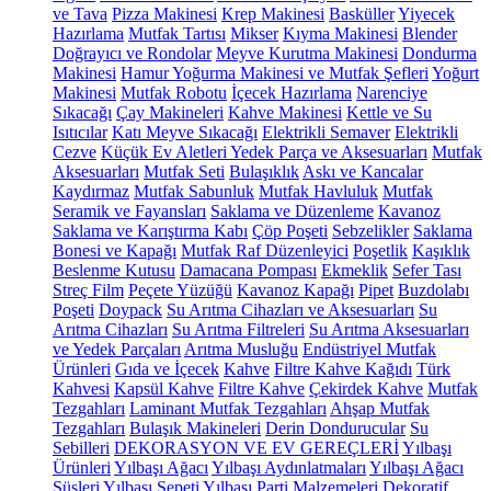
ve Tava
Pizza Makinesi
Krep Makinesi
Basküller
Yiyecek
Hazırlama
Mutfak Tartısı
Mikser
Kıyma Makinesi
Blender
Doğrayıcı ve Rondolar
Meyve Kurutma Makinesi
Dondurma
Makinesi
Hamur Yoğurma Makinesi ve Mutfak Şefleri
Yoğurt
Makinesi
Mutfak Robotu
İçecek Hazırlama
Narenciye
Sıkacağı
Çay Makineleri
Kahve Makinesi
Kettle ve Su
Isıtıcılar
Katı Meyve Sıkacağı
Elektrikli Semaver
Elektrikli
Cezve
Küçük Ev Aletleri Yedek Parça ve Aksesuarları
Mutfak
Aksesuarları
Mutfak Seti
Bulaşıklık
Askı ve Kancalar
Kaydırmaz
Mutfak Sabunluk
Mutfak Havluluk
Mutfak
Seramik ve Fayansları
Saklama ve Düzenleme
Kavanoz
Saklama ve Karıştırma Kabı
Çöp Poşeti
Sebzelikler
Saklama
Bonesi ve Kapağı
Mutfak Raf Düzenleyici
Poşetlik
Kaşıklık
Beslenme Kutusu
Damacana Pompası
Ekmeklik
Sefer Tası
Streç Film
Peçete Yüzüğü
Kavanoz Kapağı
Pipet
Buzdolabı
Poşeti
Doypack
Su Arıtma Cihazları ve Aksesuarları
Su
Arıtma Cihazları
Su Arıtma Filtreleri
Su Arıtma Aksesuarları
ve Yedek Parçaları
Arıtma Musluğu
Endüstriyel Mutfak
Ürünleri
Gıda ve İçecek
Kahve
Filtre Kahve Kağıdı
Türk
Kahvesi
Kapsül Kahve
Filtre Kahve
Çekirdek Kahve
Mutfak
Tezgahları
Laminant Mutfak Tezgahları
Ahşap Mutfak
Tezgahları
Bulaşık Makineleri
Derin Dondurucular
Su
Sebilleri
DEKORASYON VE EV GEREÇLERİ
Yılbaşı
Ürünleri
Yılbaşı Ağacı
Yılbaşı Aydınlatmaları
Yılbaşı Ağacı
Süsleri
Yılbaşı Sepeti
Yılbaşı Parti Malzemeleri
Dekoratif