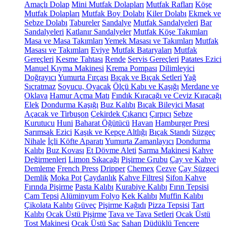
Amaçlı Dolap
Mini Mutfak Dolapları
Mutfak Rafları
Köşe
Mutfak Dolapları
Mutfak Boy Dolabı
Kiler Dolabı
Ekmek ve
Sebze Dolabı
Tabureler
Sandalye
Mutfak Sandalyeleri
Bar
Sandalyeleri
Katlanır Sandalyeler
Mutfak Köşe Takımları
Masa ve Masa Takımları
Yemek Masası ve Takımları
Mutfak
Masası ve Takımları
Eviye
Mutfak Bataryaları
Mutfak
Gereçleri
Kesme Tahtası
Rende
Servis Gereçleri
Patates Ezici
Manuel Kıyma Makinesi
Krema Pompası
Dilimleyici
Doğrayıcı
Yumurta Fırçası
Bıçak ve Bıçak Setleri
Yağ
Sıçratmaz
Soyucu, Oyacak
Ölçü Kabı ve Kaşığı
Merdane ve
Oklava
Hamur Açma Matı
Fındık Kıracağı ve Ceviz Kıracağı
Elek
Dondurma Kaşığı
Buz Kalıbı
Bıçak Bileyici Masat
Açacak ve Tirbuşon
Çekirdek Çıkarıcı
Çırpıcı
Sebze
Kurutucu
Huni
Baharat Öğütücü
Havan
Hamburger Presi
Sarımsak Ezici
Kaşık ve Kepçe Altlığı
Bıçak Standı
Süzgeç
Nihale
İçli Köfte Aparatı
Yumurta Zamanlayıcı
Dondurma
Kalıbı
Buz Kovası
Et Dövme Aleti
Sarma Makinesi
Kahve
Değirmenleri
Limon Sıkacağı
Pişirme Grubu
Çay ve Kahve
Demleme
French Press
Dripper
Chemex
Cezve
Çay Süzgeci
Demlik
Moka Pot
Çaydanlık
Kahve Filtresi
Sifon Kahve
Fırında Pişirme
Pasta Kalıbı
Kurabiye Kalıbı
Fırın Tepsisi
Cam Tepsi
Alüminyum Folyo
Kek Kalıbı
Muffin Kalıbı
Çikolata Kalıbı
Güveç
Pişirme Kağıdı
Pizza Tepsisi
Tart
Kalıbı
Ocak Üstü Pişirme
Tava ve Tava Setleri
Ocak Üstü
Tost Makinesi
Ocak Üstü Sac
Sahan
Düdüklü Tencere