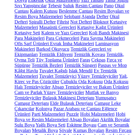
Dosya
Etiketlik
Okul Malzemeleri
Yazı Tahtası
Tahta Silgisi
Sıvı Yapıştırıcılar
Tebeşir
Suluk
Resim Çantası
Pano
Okul
Çantası
Kalem Kutusu
Beslenme Çantası
Resim Boyaları ve
Resim Boya Malzemeleri
Selobant
Ajanda
Defter
Okul
Defteri
Spiralli Defter
Fihrist
Not Defteri
Bloknot
Kırtasiye
Malzemeleri
Masaüstü Gereçleri
Kırtasiye Kağıt Ürünleri
Kırtasiye Seti
Kalem ve Yazı Gereçleri
Koli Bandı Makinesi
Para Makineleri
Para Çekmeceleri
Para Sayma Makineleri
Ofis Sarf Ürünleri
Evrak İmha Makineleri
Laminasyon
Makineleri
Barkod Okuyucu
Temizlik Gereçleri ve
Ekipmanları
Temizlik Eldiveni
Temizlik Kovası
Temizlik,
Ovma Teli
Tüy Toplama Ürünleri
Faraş
Çekpas
Fırça ve
Süpürge
Temizlik Bezleri
Temizlik Süngeri
Paspas ve Mop
Kâğıt Havlu
Tuvalet Kağıdı
Islak Mendil
Ev Temizlik
Malzemeleri
Tuvalet Temizleyici
Yüzey Temizleyiciler
Yağ,
Kireç ve Pas Çözücüler
Çubuklu Oda Kokusu
Oda Kokusu
Halı Temizleyiciler
Ahşap Temizleyiciler ve Bakım Ürünleri
Cam ve Parlak Yüzey Temizleyiciler
Mutfak ve Banyo
Temizleyiciler
Bulaşık Makinesi Deterjanı
Yumuşatıcı
Çamaşır Deterjanı
Elde Bulaşık Deterjanı
Çamaşır Leke
Çıkarıcılar
Kolonya
Pazar Arabası ve Çantası
Eğlence
Ürünleri
Parti Malzemeleri
Puzzle
Hobi Malzemeleri
Hobi
Boya ve Resim Malzemeleri
Ahşap Boyaları
Akrilik Boyalar
Sulu Boya
Yağlı Boya Seti
Eskitme Boyası
Cam ve Seramik
Boyaları
Metalik Boya
Şövale
Kumaş Boyaları
Resim Fırçası