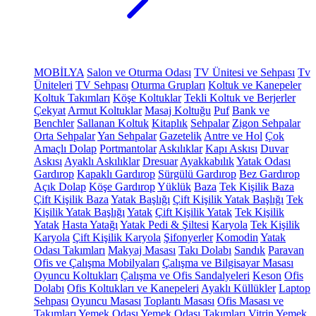
MOBİLYA
Salon ve Oturma Odası
TV Ünitesi ve Sehpası
Tv
Üniteleri
TV Sehpası
Oturma Grupları
Koltuk ve Kanepeler
Koltuk Takımları
Köşe Koltuklar
Tekli Koltuk ve Berjerler
Çekyat
Armut Koltuklar
Masaj Koltuğu
Puf
Bank ve
Benchler
Sallanan Koltuk
Kitaplık
Sehpalar
Zigon Sehpalar
Orta Sehpalar
Yan Sehpalar
Gazetelik
Antre ve Hol
Çok
Amaçlı Dolap
Portmantolar
Askılıklar
Kapı Askısı
Duvar
Askısı
Ayaklı Askılıklar
Dresuar
Ayakkabılık
Yatak Odası
Gardırop
Kapaklı Gardırop
Sürgülü Gardırop
Bez Gardırop
Açık Dolap
Köşe Gardırop
Yüklük
Baza
Tek Kişilik Baza
Çift Kişilik Baza
Yatak Başlığı
Çift Kişilik Yatak Başlığı
Tek
Kişilik Yatak Başlığı
Yatak
Çift Kişilik Yatak
Tek Kişilik
Yatak
Hasta Yatağı
Yatak Pedi & Şiltesi
Karyola
Tek Kişilik
Karyola
Çift Kişilik Karyola
Şifonyerler
Komodin
Yatak
Odası Takımları
Makyaj Masası
Takı Dolabı
Sandık
Paravan
Ofis ve Çalışma Mobilyaları
Çalışma ve Bilgisayar Masası
Oyuncu Koltukları
Çalışma ve Ofis Sandalyeleri
Keson
Ofis
Dolabı
Ofis Koltukları ve Kanepeleri
Ayaklı Küllükler
Laptop
Sehpası
Oyuncu Masası
Toplantı Masası
Ofis Masası ve
Takımları
Yemek Odası
Yemek Odası Takımları
Vitrin
Yemek