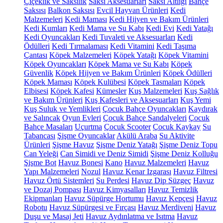
Çiçeklik ve Saksılık
Saksı Aksesuarları
Saksı Altlığı
Bahçe
Saksısı
Balkon Saksısı
Evcil Hayvan Ürünleri
Kedi
Malzemeleri
Kedi Maması
Kedi Hijyen ve Bakım Ürünleri
Kedi Kumları
Kedi Mama ve Su Kabı
Kedi Evi
Kedi Yatağı
Kedi Oyuncakları
Kedi Tuvaleti ve Aksesuarları
Kedi
Ödülleri
Kedi Tırmalaması
Kedi Vitamini
Kedi Taşıma
Çantası
Köpek Malzemeleri
Köpek Yatağı
Köpek Vitamini
Köpek Oyuncakları
Köpek Mama ve Su Kabı
Köpek
Güvenlik
Köpek Hijyen ve Bakım Ürünleri
Köpek Ödülleri
Köpek Maması
Köpek Kulübesi
Köpek Tasmaları
Köpek
Elbisesi
Köpek Kafesi
Kümesler
Kuş Malzemeleri
Kuş Sağlık
ve Bakım Ürünleri
Kuş Kafesleri ve Aksesuarları
Kuş Yemi
Kuş Suluk ve Yemlikleri
Çocuk Bahçe Oyuncakları
Kaydırak
ve Salıncak
Oyun Evleri
Çocuk Bahçe Sandalyeleri
Çocuk
Bahçe Masaları
Uçurtma
Çocuk Scooter
Çocuk Kaykay
Su
Tabancası
Şişme Oyuncaklar
Akülü Araba
Su Aktivite
Ürünleri
Şişme Havuz
Şişme Deniz Yatağı
Şişme Deniz Topu
Can Yeleği
Can Simidi ve Deniz Simidi
Şişme Deniz Kolluğu
Şişme Bot
Havuz Bonesi
Kano
Havuz Malzemeleri
Havuz
Yapı Malzemeleri
Nozul
Havuz Kenar Izgarası
Havuz Filtresi
Havuz Örtü Sistemleri
Su Perdesi
Havuz Dip Süzgeç
Havuz
ve Dozaj Pompası
Havuz Kimyasalları
Havuz Temizlik
Ekipmanları
Havuz Süpürge Hortumu
Havuz Kepçesi
Havuz
Robotu
Havuz Süpürgesi ve Fırçası
Havuz Merdiveni
Havuz
Duşu ve Masaj Jeti
Havuz Aydınlatma ve Isıtma
Havuz