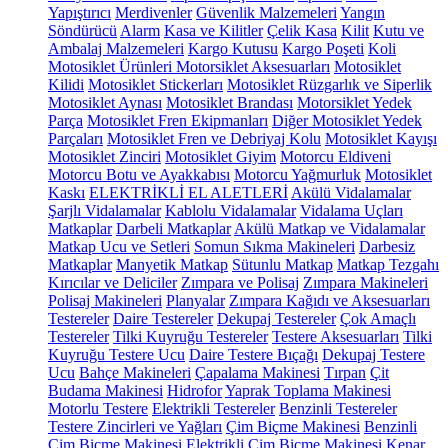
Yapıştırıcı
Merdivenler
Güvenlik Malzemeleri
Yangın
Söndürücü
Alarm
Kasa ve Kilitler
Çelik Kasa
Kilit
Kutu ve
Ambalaj Malzemeleri
Kargo Kutusu
Kargo Poşeti
Koli
Motosiklet Ürünleri
Motorsiklet Aksesuarları
Motosiklet
Kilidi
Motosiklet Stickerları
Motosiklet Rüzgarlık ve Siperlik
Motosiklet Aynası
Motosiklet Brandası
Motorsiklet Yedek
Parça
Motosiklet Fren Ekipmanları
Diğer Motosiklet Yedek
Parçaları
Motosiklet Fren ve Debriyaj Kolu
Motosiklet Kayışı
Motosiklet Zinciri
Motosiklet Giyim
Motorcu Eldiveni
Motorcu Botu ve Ayakkabısı
Motorcu Yağmurluk
Motosiklet
Kaskı
ELEKTRİKLİ EL ALETLERİ
Akülü Vidalamalar
Şarjlı Vidalamalar
Kablolu Vidalamalar
Vidalama Uçları
Matkaplar
Darbeli Matkaplar
Akülü Matkap ve Vidalamalar
Matkap Ucu ve Setleri
Somun Sıkma Makineleri
Darbesiz
Matkaplar
Manyetik Matkap
Sütunlu Matkap
Matkap Tezgahı
Kırıcılar ve Deliciler
Zımpara ve Polisaj
Zımpara Makineleri
Polisaj Makineleri
Planyalar
Zımpara Kağıdı ve Aksesuarları
Testereler
Daire Testereler
Dekupaj Testereler
Çok Amaçlı
Testereler
Tilki Kuyruğu Testereler
Testere Aksesuarları
Tilki
Kuyruğu Testere Ucu
Daire Testere Bıçağı
Dekupaj Testere
Ucu
Bahçe Makineleri
Çapalama Makinesi
Tırpan
Çit
Budama Makinesi
Hidrofor
Yaprak Toplama Makinesi
Motorlu Testere
Elektrikli Testereler
Benzinli Testereler
Testere Zincirleri ve Yağları
Çim Biçme Makinesi
Benzinli
Çim Biçme Makinesi
Elektrikli Çim Biçme Makinesi
Kenar