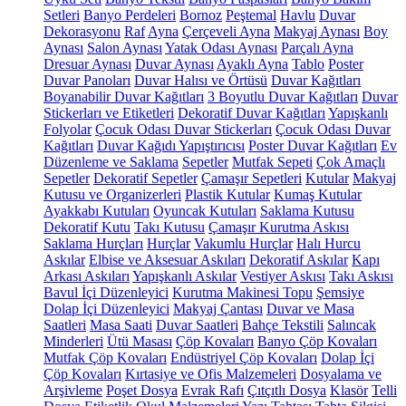
Setleri
Banyo Perdeleri
Bornoz
Peştemal
Havlu
Duvar
Dekorasyonu
Raf
Ayna
Çerçeveli Ayna
Makyaj Aynası
Boy
Aynası
Salon Aynası
Yatak Odası Aynası
Parçalı Ayna
Dresuar Aynası
Duvar Aynası
Ayaklı Ayna
Tablo
Poster
Duvar Panoları
Duvar Halısı ve Örtüsü
Duvar Kağıtları
Boyanabilir Duvar Kağıtları
3 Boyutlu Duvar Kağıtları
Duvar
Stickerları ve Etiketleri
Dekoratif Duvar Kağıtları
Yapışkanlı
Folyolar
Çocuk Odası Duvar Stickerları
Çocuk Odası Duvar
Kağıtları
Duvar Kağıdı Yapıştırıcısı
Poster Duvar Kağıtları
Ev
Düzenleme ve Saklama
Sepetler
Mutfak Sepeti
Çok Amaçlı
Sepetler
Dekoratif Sepetler
Çamaşır Sepetleri
Kutular
Makyaj
Kutusu ve Organizerleri
Plastik Kutular
Kumaş Kutular
Ayakkabı Kutuları
Oyuncak Kutuları
Saklama Kutusu
Dekoratif Kutu
Takı Kutusu
Çamaşır Kurutma Askısı
Saklama Hurçları
Hurçlar
Vakumlu Hurçlar
Halı Hurcu
Askılar
Elbise ve Aksesuar Askıları
Dekoratif Askılar
Kapı
Arkası Askıları
Yapışkanlı Askılar
Vestiyer Askısı
Takı Askısı
Bavul İçi Düzenleyici
Kurutma Makinesi Topu
Şemsiye
Dolap İçi Düzenleyici
Makyaj Çantası
Duvar ve Masa
Saatleri
Masa Saati
Duvar Saatleri
Bahçe Tekstili
Salıncak
Minderleri
Ütü Masası
Çöp Kovaları
Banyo Çöp Kovaları
Mutfak Çöp Kovaları
Endüstriyel Çöp Kovaları
Dolap İçi
Çöp Kovaları
Kırtasiye ve Ofis Malzemeleri
Dosyalama ve
Arşivleme
Poşet Dosya
Evrak Rafı
Çıtçıtlı Dosya
Klasör
Telli