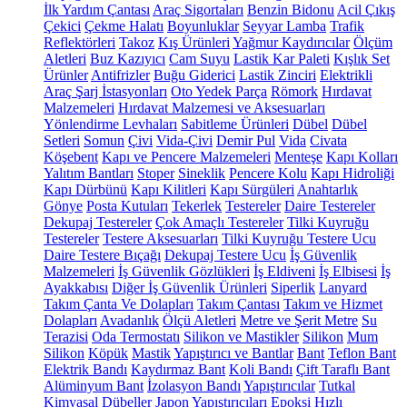
İlk Yardım Çantası
Araç Sigortaları
Benzin Bidonu
Acil Çıkış
Çekici
Çekme Halatı
Boyunluklar
Seyyar Lamba
Trafik
Reflektörleri
Takoz
Kış Ürünleri
Yağmur Kaydırıcılar
Ölçüm
Aletleri
Buz Kazıyıcı
Cam Suyu
Lastik Kar Paleti
Kışlık Set
Ürünler
Antifrizler
Buğu Giderici
Lastik Zinciri
Elektrikli
Araç Şarj İstasyonları
Oto Yedek Parça
Römork
Hırdavat
Malzemeleri
Hırdavat Malzemesi ve Aksesuarları
Yönlendirme Levhaları
Sabitleme Ürünleri
Dübel
Dübel
Setleri
Somun
Çivi
Vida-Çivi
Demir Pul
Vida
Civata
Köşebent
Kapı ve Pencere Malzemeleri
Menteşe
Kapı Kolları
Yalıtım Bantları
Stoper
Sineklik
Pencere Kolu
Kapı Hidroliği
Kapı Dürbünü
Kapı Kilitleri
Kapı Sürgüleri
Anahtarlık
Gönye
Posta Kutuları
Tekerlek
Testereler
Daire Testereler
Dekupaj Testereler
Çok Amaçlı Testereler
Tilki Kuyruğu
Testereler
Testere Aksesuarları
Tilki Kuyruğu Testere Ucu
Daire Testere Bıçağı
Dekupaj Testere Ucu
İş Güvenlik
Malzemeleri
İş Güvenlik Gözlükleri
İş Eldiveni
İş Elbisesi
İş
Ayakkabısı
Diğer İş Güvenlik Ürünleri
Siperlik
Lanyard
Takım Çanta Ve Dolapları
Takım Çantası
Takım ve Hizmet
Dolapları
Avadanlık
Ölçü Aletleri
Metre ve Şerit Metre
Su
Terazisi
Oda Termostatı
Silikon ve Mastikler
Silikon
Mum
Silikon
Köpük
Mastik
Yapıştırıcı ve Bantlar
Bant
Teflon Bant
Elektrik Bandı
Kaydırmaz Bant
Koli Bandı
Çift Taraflı Bant
Alüminyum Bant
İzolasyon Bandı
Yapıştırıcılar
Tutkal
Kimyasal Dübeller
Japon Yapıştırıcıları
Epoksi
Hızlı