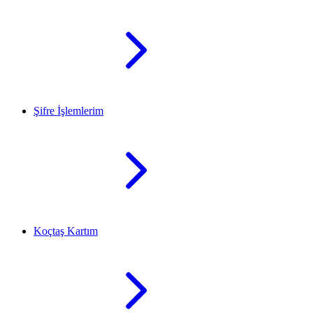
Şifre İşlemlerim
Koçtaş Kartım