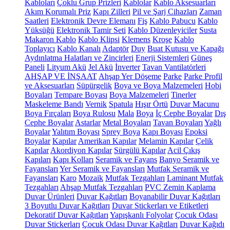
Kabloları
Çoklu Grup Prizleri
Kablolar
Kablo Aksesuarları
Akım Korumalı Priz
Kapı Zilleri
Pil ve Şarj Cihazları
Zaman
Saatleri
Elektronik Devre Elemanı
Fiş
Kablo Pabucu
Kablo
Yüksüğü
Elektronik Tamir Seti
Kablo Düzenleyiciler
Susta
Makaron Kablo
Kablo Klipsi
Klemens
Kroşe
Kablo
Toplayıcı
Kablo Kanalı
Adaptör
Duy
Buat Kutusu ve Kapağı
Aydınlatma Halatları ve Zincirleri
Enerji Sistemleri
Güneş
Paneli
Lityum Akü
Jel Akü
İnverter
Tavan Vantilatörleri
AHŞAP VE İNŞAAT
Ahşap Yer Döşeme
Parke
Parke Profil
ve Aksesuarları
Süpürgelik
Boya ve Boya Malzemeleri
Hobi
Boyaları
Tempare Boyası
Boya Malzemeleri
Tinerler
Maskeleme Bandı
Vernik
Spatula
Hışır Örtü
Duvar Macunu
Boya Fırçaları
Boya Rulosu
Mala
Boya
İç Cephe Boyalar
Dış
Cephe Boyalar
Astarlar
Metal Boyaları
Tavan Boyaları
Yağlı
Boyalar
Yalıtım Boyası
Sprey Boya
Kapı Boyası
Epoksi
Boyalar
Kapılar
Amerikan Kapılar
Melamin Kapılar
Çelik
Kapılar
Akordiyon Kapılar
Sürgülü Kapılar
Acil Çıkış
Kapıları
Kapı Kolları
Seramik ve Fayans
Banyo Seramik ve
Fayansları
Yer Seramik ve Fayansları
Mutfak Seramik ve
Fayansları
Karo
Mozaik
Mutfak Tezgahları
Laminant Mutfak
Tezgahları
Ahşap Mutfak Tezgahları
PVC Zemin Kaplama
Duvar Ürünleri
Duvar Kağıtları
Boyanabilir Duvar Kağıtları
3 Boyutlu Duvar Kağıtları
Duvar Stickerları ve Etiketleri
Dekoratif Duvar Kağıtları
Yapışkanlı Folyolar
Çocuk Odası
Duvar Stickerları
Çocuk Odası Duvar Kağıtları
Duvar Kağıdı