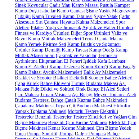
Sinek Kovucular
Çadır Matı
Kamp Masası
Pusula
Kampet
Kamp Duşu
Isıtıcılar
Kamp Çantası
Şişme Yastık
Magnezyum
Çubuğu
Kamp Tuvaleti
Kamp Taburesi
Şişme Yatak
Çadır
Aksesuarı
Sırt Çantası
Hayatta Kalma Malzemeleri
Spor
Aletleri
Pilates, Yoga ve Jimnastik
Ağırlık ve Halter Ürünleri
Fitness ve Kardiyo Ürünleri
Diğer Spor Ürünleri
Valiz ve
Bavul
Kamp Mutfak Malzemeleri
Termal Çanta
Matara
Kamp Yemek Pişirme Seti
Kamp Buzluk ve Soğutucu
Ürünler
Kamp Demliği
Kamp Tavası
Kamp Ocağı
Kamp
Mutfak Aksesuarları
Çakmak ve Yakıcılar
Termoslar
Aydınlatma Ekipmanları
El Feneri
Işıldak
Kafa Lambası
Kamp El Aletleri
Kamp Testeresi
Kamp Küreği
Kamp Bıçağı
Kamp Baltası
Avcılık Malzemeleri
Balık Av Malzemeleri
Bisiklet ve Scooter
Bisiklet
Elektrikli Scooter
Bahçe Aletleri
Çapa
Kürek
Bahçe Eldiveni
Tırmık
Budama Makası
Aşı
Makası
Fide Dikici ve Sökücü
Orak
Bahçe El Aleti Setleri
Çim Makası
Tırpan Misinası
Aşı Bıçağı
Meyve Toplama Aleti
Budama Testeresi
Bahçe Çatalı
Kazma
Bahçe Makineleri
Çapalama Makinesi
Tırpan
Çit Budama Makinesi
Hidrofor
Yaprak Toplama Makinesi
Motorlu Testere
Elektrikli
Testereler
Benzinli Testereler
Testere Zincirleri ve Yağları
Çim
Biçme Makinesi
Benzinli Çim Biçme Makinesi
Elektrikli Çim
Biçme Makinesi
Kenar Kesme Makinesi
Çim Biçme Yedek
Parça
Pompa
Santrifüj Pompa
Dalgıç Pompası
Bahçe