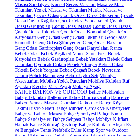
Masası Sandalyesi
Konsol
Servis Masaları
Masa ve Masa
Takımları
Yemek Masası ve Takımları
Mutfak Masası ve
Takımları
Çocuk Odası
Çocuk Odası Duvar Stickerları
Çocuk
Odası Duvar Kağıtları
Çocuk Odası Sandalyeleri
Çocuk
Odası Gardıropları
Çocuk Odası Masası
Çocuk Odası Bazası
Çocuk Odası Takımları
Çocuk Odası Komodini
Çocuk Odası
Karyolaları
Genç Odası
Genç Odası Takımları
Genç Odası
Komodini
Genç Odası Şifonyerleri
Genç Odası Bazaları
Genç Odası Gardıropları
Genç Odası Karyolaları
Ranza
Bebek Odası
Bebek Beşikleri
Mama Sandalyesi
Bebek
Karyolaları
Bebek Gardıropları
Bebek Yatakları
Bebek Odası
Takımları
Oyuncak Dolabı
Bebek Şifonyer
Bebek Odası
Tekstili
Bebek Yorganı
Bebek Çarşafı
Bebek Nevresim
Takımı
Bebek Battaniyesi
Bebek Uyku Seti
Mobilya
Aksesuarları
Mobilya Yedek Parçaları
Mobilya Kulpları
Raf
Ayakları
Keçeler
Masa Ayağı
Mobilya Ayağı
BAHÇE,BALKON VE OUTDOOR
Bahçe Mobilyaları
Bahçe Takımları
Balkon ve Bahçe Oturma Grubu
Bahçe ve
Balkon Yemek Masası Takımları
Balkon ve Bahçe Köşe
Takımı
Bistro Setleri
Bahçe Minderi
Çardak ve Kameriyeler
Bahçe ve Balkon Masası
Bahçe Şemsiyesi
Bahçe Bankı
Bahçe Sandalyeleri
Bahçe Sehpası
Bahçe Mobilya Kılıfları
Hamak
Bahçe Salıncağı
Şezlong
Bahçe Koltukları
Ahşap Ev
ve Bungalov
Tente
Prefabrik Evler
Kamp Spor ve Outdoor
Kamp Malzemeleri
Çadırlar
Kamp Sandalyesi
Uyku Tulumu