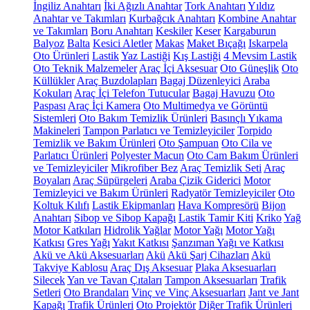
İngiliz Anahtarı
İki Ağızlı Anahtar
Tork Anahtarı
Yıldız
Anahtar ve Takımları
Kurbağcık Anahtarı
Kombine Anahtar
ve Takımları
Boru Anahtarı
Keskiler
Keser
Kargaburun
Balyoz
Balta
Kesici Aletler
Makas
Maket Bıçağı
Iskarpela
Oto Ürünleri
Lastik
Yaz Lastiği
Kış Lastiği
4 Mevsim Lastik
Oto Teknik Malzemeler
Araç İçi Aksesuar
Oto Güneşlik
Oto
Küllükler
Araç Buzdolapları
Bagaj Düzenleyici
Araba
Kokuları
Araç İçi Telefon Tutucular
Bagaj Havuzu
Oto
Paspası
Araç İçi Kamera
Oto Multimedya ve Görüntü
Sistemleri
Oto Bakım Temizlik Ürünleri
Basınçlı Yıkama
Makineleri
Tampon Parlatıcı ve Temizleyiciler
Torpido
Temizlik ve Bakım Ürünleri
Oto Şampuan
Oto Cila ve
Parlatıcı Ürünleri
Polyester Macun
Oto Cam Bakım Ürünleri
ve Temizleyiciler
Mikrofiber Bez
Araç Temizlik Seti
Araç
Boyaları
Araç Süpürgeleri
Araba Çizik Giderici
Motor
Temizleyici ve Bakım Ürünleri
Radyatör Temizleyiciler
Oto
Koltuk Kılıfı
Lastik Ekipmanları
Hava Kompresörü
Bijon
Anahtarı
Sibop ve Sibop Kapağı
Lastik Tamir Kiti
Kriko
Yağ
Motor Katkıları
Hidrolik Yağlar
Motor Yağı
Motor Yağı
Katkısı
Gres Yağı
Yakıt Katkısı
Şanzıman Yağı ve Katkısı
Akü ve Akü Aksesuarları
Akü
Akü Şarj Cihazları
Akü
Takviye Kablosu
Araç Dış Aksesuar
Plaka Aksesuarları
Silecek
Yan ve Tavan Çıtaları
Tampon Aksesuarları
Trafik
Setleri
Oto Brandaları
Vinç ve Vinç Aksesuarları
Jant ve Jant
Kapağı
Trafik Ürünleri
Oto Projektör
Diğer Trafik Ürünleri