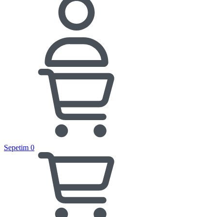
Sepetim
0