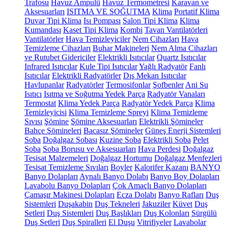
Trafosu
Havuz Ampulü
Havuz Termometresi
Karavan ve
Aksesuarları
ISITMA VE SOĞUTMA
Klima
Portatif Klima
Duvar Tipi Klima
Isı Pompası
Salon Tipi Klima
Klima
Kumandası
Kaset Tipi Klima
Kombi
Tavan Vantilatörleri
Vantilatörler
Hava Temizleyiciler
Nem Cihazları
Hava
Temizleme Cihazları
Buhar Makineleri
Nem Alma Cihazları
ve Rutubet Gidericiler
Elektrikli Isıtıcılar
Quartz Isıtıcılar
Infrared Isıtıcılar
Kule Tipi Isıtıcılar
Yağlı Radyatör
Fanlı
Isıtıcılar
Elektrikli Radyatörler
Dış Mekan Isıtıcılar
Havlupanlar
Radyatörler
Termosifonlar
Şofbenler
Ani Su
Isıtıcı
Isıtma ve Soğutma Yedek Parça
Radyatör Vanaları
Termostat
Klima Yedek Parça
Radyatör Yedek Parça
Klima
Temizleyicisi
Klima Temizleme Spreyi
Klima Temizleme
Sıvısı
Şömine
Şömine Aksesuarları
Elektrikli Şömineler
Bahçe Şömineleri
Bacasız Şömineler
Güneş Enerji Sistemleri
Soba
Doğalgaz Sobası
Kuzine Soba
Elektrikli Soba
Pelet
Soba
Soba Borusu ve Aksesuarları
Hava Perdesi
Doğalgaz
Tesisat Malzemeleri
Doğalgaz Hortumu
Doğalgaz Menfezleri
Tesisat Temizleme Sıvıları
Boyler
Kalorifer Kazanı
BANYO
Banyo Dolapları
Aynalı Banyo Dolabı
Banyo Boy Dolapları
Lavabolu Banyo Dolapları
Çok Amaçlı Banyo Dolapları
Çamaşır Makinesi Dolapları
Ecza Dolabı
Banyo Rafları
Duş
Sistemleri
Duşakabin
Duş Tekneleri
Jakuziler
Küvet
Duş
Setleri
Duş Sistemleri
Duş Başlıkları
Duş Kolonları
Sürgülü
Duş Setleri
Duş Spiralleri
El Duşu
Vitrifiyeler
Lavabolar