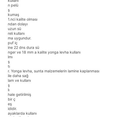
kullanı
n pelü
ş
kumaş
1.nci kalite olması
ndan dolayı
uzun sü
reli kullanı
ma uygundur.
puf iç
ine 22 dns dura sü
nger ve 18 mm a kalite yonga levha kullanı
lmı
ş
tı
r. Yonga levha, sunta malzemelerin lamine kaplanması
ile daha sağ
lam ve kullanı
ş
lı
hale getirilmiş
bir ç
eş
ididir.
ayaklarda kullanı