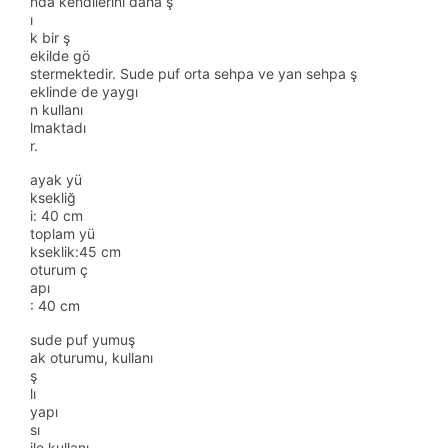
nda kendilerini daha ş
ı
k bir ş
ekilde gö
stermektedir. Sude puf orta sehpa ve yan sehpa ş
eklinde de yaygı
n kullanı
lmaktadı
r.
ayak yü
ksekliğ
i: 40 cm
toplam yü
kseklik:45 cm
oturum ç
apı
: 40 cm
sude puf yumuş
ak oturumu, kullanı
ş
lı
yapı
sı
ile kullanı