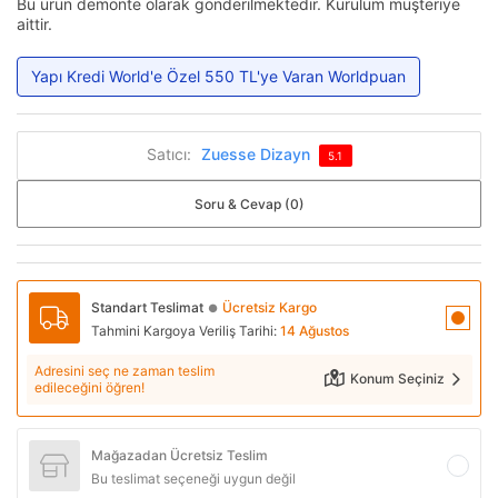
Bu ürün demonte olarak gönderilmektedir. Kurulum müşteriye
aittir.
Yapı Kredi World'e Özel 550 TL'ye Varan Worldpuan
Satıcı:
Zuesse Dizayn
5.1
Soru & Cevap (0)
Standart Teslimat
Ücretsiz Kargo
●
Tahmini Kargoya Veriliş Tarihi:
14 Ağustos
Adresini seç ne zaman teslim
Konum Seçiniz
edileceğini öğren!
Mağazadan Ücretsiz Teslim
Bu teslimat seçeneği uygun değil