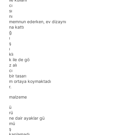
cı
sı
nı
memnun ederken, ev dizaynı
na kattı
ğ
ı
ş
ı
klı
k ile de gö
z alı
cı
bir tasarı
m ortaya koymaktadı
r.
malzeme
ü
rü
ne dair ayaklar gü
mü
ş
kaplamadı