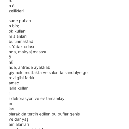
rü
n ö
zellikleri
sude pufları
n birç
ok kullanı
m alanları
bulunmaktadı
r. Yatak odası
nda, makyaj masası
ö
nü
nde, antrede ayakkabı
giymek, mutfakta ve salonda sandalye gö
revi gibi farklı
amaç
larla kullanı
lı
r dekorasyon ve ev tamamlayı
cı
ları
olarak da tercih edilen bu puflar geniş
ve dar yaş
am alanları