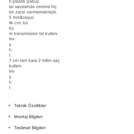
n plastik pabuç
lar sayesinde zemine hiç
bir zarar vermemektedir.
5 mm&rsquo
lik cnc bü
kü
m transmission tel kullanı
lmı
ş
tı
r.
7 cm tam kare 2 milim saç
kullanı
lmı
ş
tı
r.
Teknik Özellikler
Montaj Bilgileri
Teslimat Bilgileri