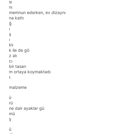
sı
nı
memnun ederken, ev dizaynı
na kattı
ğ
ı
ş
ı
klı
k ile de gö
z alı
cı
bir tasarı
m ortaya koymaktadı
r.
malzeme
ü
rü
ne dair ayaklar gü
mü
ş
ü