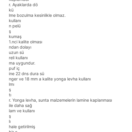
r. Ayaklarda dö
kü
lme bozulma kesinlikle olmaz.
kullanı
n pelü
ş
kumaş
1.nci kalite olması
ndan dolayı
uzun sü
reli kullanı
ma uygundur.
puf iç
ine 22 dns dura sü
nger ve 18 mm a kalite yonga levha kullanı
lmı
ş
tı
r. Yonga levha, sunta malzemelerin lamine kaplanması
ile daha sağ
lam ve kullanı
ş
lı
hale getirilmiş
bir ç