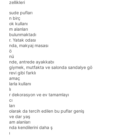
zellikleri
sude pufları
n birç
ok kullanı
m alanları
bulunmaktadı
r. Yatak odası
nda, makyaj masası
ö
nü
nde, antrede ayakkabı
giymek, mutfakta ve salonda sandalye gö
revi gibi farklı
amaç
larla kullanı
lı
r dekorasyon ve ev tamamlayı
cı
ları
olarak da tercih edilen bu puflar geniş
ve dar yaş
am alanları
nda kendilerini daha ş
ı