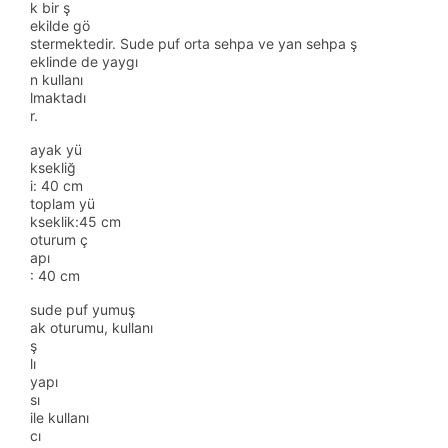
k bir ş
ekilde gö
stermektedir. Sude puf orta sehpa ve yan sehpa ş
eklinde de yaygı
n kullanı
lmaktadı
r.
ayak yü
ksekliğ
i: 40 cm
toplam yü
kseklik:45 cm
oturum ç
apı
: 40 cm
sude puf yumuş
ak oturumu, kullanı
ş
lı
yapı
sı
ile kullanı
cı