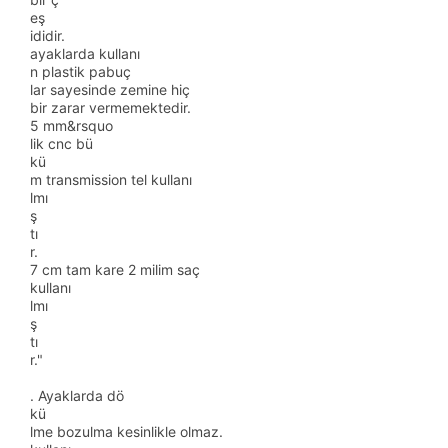
eş
ididir.
ayaklarda kullanı
n plastik pabuç
lar sayesinde zemine hiç
bir zarar vermemektedir.
5 mm&rsquo
lik cnc bü
kü
m transmission tel kullanı
lmı
ş
tı
r.
7 cm tam kare 2 milim saç
kullanı
lmı
ş
tı
r."
. Ayaklarda dö
kü
lme bozulma kesinlikle olmaz.