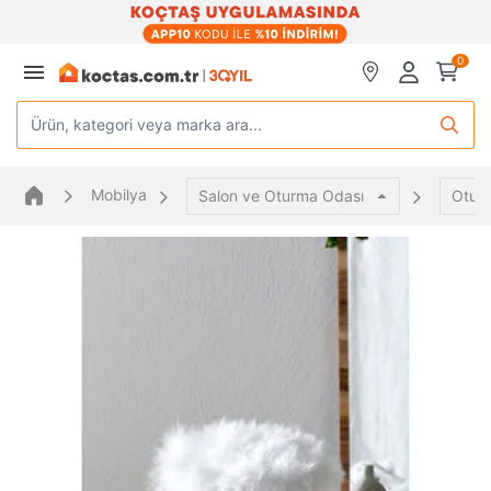
0
Ürün, kategori veya marka ara...
Mobilya
Salon ve Oturma Odası
Oturm