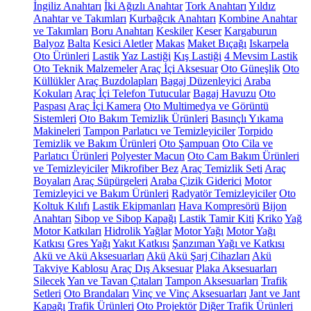
İngiliz Anahtarı
İki Ağızlı Anahtar
Tork Anahtarı
Yıldız
Anahtar ve Takımları
Kurbağcık Anahtarı
Kombine Anahtar
ve Takımları
Boru Anahtarı
Keskiler
Keser
Kargaburun
Balyoz
Balta
Kesici Aletler
Makas
Maket Bıçağı
Iskarpela
Oto Ürünleri
Lastik
Yaz Lastiği
Kış Lastiği
4 Mevsim Lastik
Oto Teknik Malzemeler
Araç İçi Aksesuar
Oto Güneşlik
Oto
Küllükler
Araç Buzdolapları
Bagaj Düzenleyici
Araba
Kokuları
Araç İçi Telefon Tutucular
Bagaj Havuzu
Oto
Paspası
Araç İçi Kamera
Oto Multimedya ve Görüntü
Sistemleri
Oto Bakım Temizlik Ürünleri
Basınçlı Yıkama
Makineleri
Tampon Parlatıcı ve Temizleyiciler
Torpido
Temizlik ve Bakım Ürünleri
Oto Şampuan
Oto Cila ve
Parlatıcı Ürünleri
Polyester Macun
Oto Cam Bakım Ürünleri
ve Temizleyiciler
Mikrofiber Bez
Araç Temizlik Seti
Araç
Boyaları
Araç Süpürgeleri
Araba Çizik Giderici
Motor
Temizleyici ve Bakım Ürünleri
Radyatör Temizleyiciler
Oto
Koltuk Kılıfı
Lastik Ekipmanları
Hava Kompresörü
Bijon
Anahtarı
Sibop ve Sibop Kapağı
Lastik Tamir Kiti
Kriko
Yağ
Motor Katkıları
Hidrolik Yağlar
Motor Yağı
Motor Yağı
Katkısı
Gres Yağı
Yakıt Katkısı
Şanzıman Yağı ve Katkısı
Akü ve Akü Aksesuarları
Akü
Akü Şarj Cihazları
Akü
Takviye Kablosu
Araç Dış Aksesuar
Plaka Aksesuarları
Silecek
Yan ve Tavan Çıtaları
Tampon Aksesuarları
Trafik
Setleri
Oto Brandaları
Vinç ve Vinç Aksesuarları
Jant ve Jant
Kapağı
Trafik Ürünleri
Oto Projektör
Diğer Trafik Ürünleri