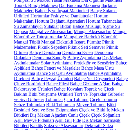
Pompası
Su Motoru
Hasat Makinesi
Dal Öğütme Makinesi
Toprak Burgu Makinesi
Dal Budama Makinesi
İlaçlama
Makineleri
Bahçe İş ve İnşaat Makineleri
Bahçe Sulama
Ürünleri
Hortumlar
Fıskiye ve Damlatıcılar
Hortum
Makaraları
Hortum Bağlantı Aparatları
Hortum Tabancaları
Su Zamanlayıcı
Sulaklar
Bidon
Bahçe Musluğu
Şişme Su
Deposu
Mangal ve Aksesuarları
Mangal Aksesuarları
Mangal
Kömürü ve Tutuşturucular
Mangal ve Barbekü
Kömürlü
Mangal
Tüplü Mangal
Elektrikli Izgara
Pürmüz
Piknik
Malzemeleri
Piknik Sepetleri
Piknik Seti
Semaver
Piknik
Örtüleri
Bahçe Depolama
Depolama Evleri
Depolama
Dolapları
Depolama Sandığı
Bahçe Aydınlatma
Dış Mekan
Aydınlatmalar
Solar Aydınlatma
Projektör ve Sensörler
Bahçe
Aplikleri
Bahçe Feneri ve Meşaleler
Bahçe Masa Üstü
Aydınlatma
Bahçe Set Üstü Aydınlatma
Bahçe Aydınlatma
Direkleri
Bahçe Peyzaj Ürünleri
Bahçe Yer Döşemeleri
Bahçe
Çit ve Bordürleri
Bahçe Filesi
Bahçe Gizleme Ağları
Bahçe
Dekorasyon Ürünleri
Bahçe Kovaları
Toprak ve Çiçek
Bakımı
Bitki Yetiştirme Ürünleri
Torf ve Topraklar
Gübreler
ve Sıvı Gübreler
Tohumlar
Çim Tohumu
Çiçek Tohumu
Sebze Tohumları
Bitki Tohumları
Meyve Tohumu
Bitki
Besinleri
Sera ve Sera Ekipmanları
Çiçek ve Bitki
İç Mekan
Bitkileri
Dış Mekan Ağaçları
Canlı Çiçek
Çiçek Soğanları
Aşılı Meyve Fidanları
Aşılı Gül
Fide
Dış Mekan Sarmaşık
Bitkileri
Kaktüs
Saksı ve Aksesuarları
Dekoratif Saksı