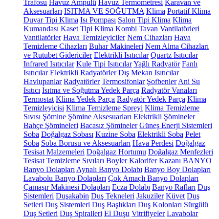
Trafosu
Havuz Ampulü
Havuz Termometresi
Karavan ve
Aksesuarları
ISITMA VE SOĞUTMA
Klima
Portatif Klima
Duvar Tipi Klima
Isı Pompası
Salon Tipi Klima
Klima
Kumandası
Kaset Tipi Klima
Kombi
Tavan Vantilatörleri
Vantilatörler
Hava Temizleyiciler
Nem Cihazları
Hava
Temizleme Cihazları
Buhar Makineleri
Nem Alma Cihazları
ve Rutubet Gidericiler
Elektrikli Isıtıcılar
Quartz Isıtıcılar
Infrared Isıtıcılar
Kule Tipi Isıtıcılar
Yağlı Radyatör
Fanlı
Isıtıcılar
Elektrikli Radyatörler
Dış Mekan Isıtıcılar
Havlupanlar
Radyatörler
Termosifonlar
Şofbenler
Ani Su
Isıtıcı
Isıtma ve Soğutma Yedek Parça
Radyatör Vanaları
Termostat
Klima Yedek Parça
Radyatör Yedek Parça
Klima
Temizleyicisi
Klima Temizleme Spreyi
Klima Temizleme
Sıvısı
Şömine
Şömine Aksesuarları
Elektrikli Şömineler
Bahçe Şömineleri
Bacasız Şömineler
Güneş Enerji Sistemleri
Soba
Doğalgaz Sobası
Kuzine Soba
Elektrikli Soba
Pelet
Soba
Soba Borusu ve Aksesuarları
Hava Perdesi
Doğalgaz
Tesisat Malzemeleri
Doğalgaz Hortumu
Doğalgaz Menfezleri
Tesisat Temizleme Sıvıları
Boyler
Kalorifer Kazanı
BANYO
Banyo Dolapları
Aynalı Banyo Dolabı
Banyo Boy Dolapları
Lavabolu Banyo Dolapları
Çok Amaçlı Banyo Dolapları
Çamaşır Makinesi Dolapları
Ecza Dolabı
Banyo Rafları
Duş
Sistemleri
Duşakabin
Duş Tekneleri
Jakuziler
Küvet
Duş
Setleri
Duş Sistemleri
Duş Başlıkları
Duş Kolonları
Sürgülü
Duş Setleri
Duş Spiralleri
El Duşu
Vitrifiyeler
Lavabolar