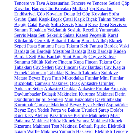
Tencere ve Tava Aksesuarları
Tencere ve Tencere Setleri
Çöp
Kovaları
Banyo Çöp Kovaları
Mutfak Çöp Kovaları
Endüstriyel Çöp Kovaları
Dolap İçi Çöp Kovaları
Sofra
Grubu
Çatal,Kaşık,Bıçak
Çatal Kaşık Bıçak Takımı
Yemek
Bıçağı
Çatal
Kaşık
Sofra Servis
Sürahi
Kase
Tepsi
Servis ve
Sunum Tabakları
Yağdanlık
Sosluk, Reçellik
Yumurtalık
Servis Maşa Seti
Şekerlik
Salata Kasesi
Peçetelik
Karaf
Kürdanlık
Çerezlik
Baharat Takımı
Bardak Altlığı
Ekmek
Sepeti
Pasta Sunumu
Pasta Takımı
Kek Fanusu
Bardak
Viski
Bardağı
Su Bardağı
Meşrubat Bardağı
Rakı Bardağı
Kadeh
Bardak Seti
Bira Bardağı
Shot Bardağı
Çay ve Kahve
Sunumu
Sütlük
Kahve Fincanı
Kupa
Fincan Takımı
Çay
Tabakları
Çay Setleri
Çay Fincanı
Çay Bardağı
Çay Kaşığı
Yemek Takımları
Tabaklar
Kahvaltı Takımları
Suluk ve
Matara
Beyaz Eşya
Fırın
Mikrodalga Fırınlar
Mini Fırınlar
Buzdolabı
Çamaşır Makinesi
Ocak
Ankastre Ürünleri
Ankastre Setler
Ankastre Ocaklar
Ankastre Fırınlar
Ankastre
Davlumbazlar
Bulaşık Makineleri
Kurutma Makinesi
Derin
Dondurucular
Su Sebilleri
Mini Buzdolabı
Davlumbazlar
Kurutmalı Çamaşır Makinesi
Beyaz Eşya Setleri
Aspiratörler
Beyaz Eşya Yedek Parça ve Bakım Ürünleri
Şarap Dolabı
Küçük Ev Aletleri
Kızartma ve Pişirme Makineleri
Mısır
Patlatma Makinesi
Fritöz
Ekmek Yapma Makinesi
Ekmek
Kızartma Makinesi
Tost Makinesi
Buharlı Pişirici
Elektrikli
Izgara
Waffle Makinesi
Yumurta Haşlayıcı
Elektrikli Tencere