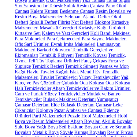
Dosya
Etiketlik
Okul Malzemeleri
Yazı Tahtası
Tahta Silgisi
Sıvı Yapıştırıcılar
Tebeşir
Suluk
Resim Çantası
Pano
Okul
Çantası
Kalem Kutusu
Beslenme Çantası
Resim Boyaları ve
Resim Boya Malzemeleri
Selobant
Ajanda
Defter
Okul
Defteri
Spiralli Defter
Fihrist
Not Defteri
Bloknot
Kırtasiye
Malzemeleri
Masaüstü Gereçleri
Kırtasiye Kağıt Ürünleri
Kırtasiye Seti
Kalem ve Yazı Gereçleri
Koli Bandı Makinesi
Para Makineleri
Para Çekmeceleri
Para Sayma Makineleri
Ofis Sarf Ürünleri
Evrak İmha Makineleri
Laminasyon
Makineleri
Barkod Okuyucu
Temizlik Gereçleri ve
Ekipmanları
Temizlik Eldiveni
Temizlik Kovası
Temizlik,
Ovma Teli
Tüy Toplama Ürünleri
Faraş
Çekpas
Fırça ve
Süpürge
Temizlik Bezleri
Temizlik Süngeri
Paspas ve Mop
Kâğıt Havlu
Tuvalet Kağıdı
Islak Mendil
Ev Temizlik
Malzemeleri
Tuvalet Temizleyici
Yüzey Temizleyiciler
Yağ,
Kireç ve Pas Çözücüler
Çubuklu Oda Kokusu
Oda Kokusu
Halı Temizleyiciler
Ahşap Temizleyiciler ve Bakım Ürünleri
Cam ve Parlak Yüzey Temizleyiciler
Mutfak ve Banyo
Temizleyiciler
Bulaşık Makinesi Deterjanı
Yumuşatıcı
Çamaşır Deterjanı
Elde Bulaşık Deterjanı
Çamaşır Leke
Çıkarıcılar
Kolonya
Pazar Arabası ve Çantası
Eğlence
Ürünleri
Parti Malzemeleri
Puzzle
Hobi Malzemeleri
Hobi
Boya ve Resim Malzemeleri
Ahşap Boyaları
Akrilik Boyalar
Sulu Boya
Yağlı Boya Seti
Eskitme Boyası
Cam ve Seramik
Boyaları
Metalik Boya
Şövale
Kumaş Boyaları
Resim Fırçası