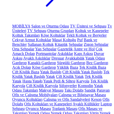
MOBİLYA
Salon ve Oturma Odası
TV Ünitesi ve Sehpası
Tv
Üniteleri
TV Sehpası
Oturma Grupları
Koltuk ve Kanepeler
Koltuk Takımları
Köşe Koltuklar
Tekli Koltuk ve Berjerler
Çekyat
Armut Koltuklar
Masaj Koltuğu
Puf
Bank ve
Benchler
Sallanan Koltuk
Kitaplık
Sehpalar
Zigon Sehpalar
Orta Sehpalar
Yan Sehpalar
Gazetelik
Antre ve Hol
Çok
Amaçlı Dolap
Portmantolar
Askılıklar
Kapı Askısı
Duvar
Askısı
Ayaklı Askılıklar
Dresuar
Ayakkabılık
Yatak Odası
Gardırop
Kapaklı Gardırop
Sürgülü Gardırop
Bez Gardırop
Açık Dolap
Köşe Gardırop
Yüklük
Baza
Tek Kişilik Baza
Çift Kişilik Baza
Yatak Başlığı
Çift Kişilik Yatak Başlığı
Tek
Kişilik Yatak Başlığı
Yatak
Çift Kişilik Yatak
Tek Kişilik
Yatak
Hasta Yatağı
Yatak Pedi & Şiltesi
Karyola
Tek Kişilik
Karyola
Çift Kişilik Karyola
Şifonyerler
Komodin
Yatak
Odası Takımları
Makyaj Masası
Takı Dolabı
Sandık
Paravan
Ofis ve Çalışma Mobilyaları
Çalışma ve Bilgisayar Masası
Oyuncu Koltukları
Çalışma ve Ofis Sandalyeleri
Keson
Ofis
Dolabı
Ofis Koltukları ve Kanepeleri
Ayaklı Küllükler
Laptop
Sehpası
Oyuncu Masası
Toplantı Masası
Ofis Masası ve
Takımları
Yemek Odası
Yemek Odası Takımları
Vitrin
Yemek