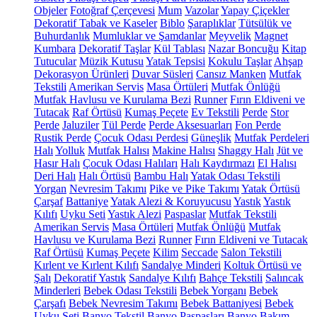
Objeler
Fotoğraf Çerçevesi
Mum
Vazolar
Yapay Çiçekler
Dekoratif Tabak ve Kaseler
Biblo
Şaraplıklar
Tütsülük ve
Buhurdanlık
Mumluklar ve Şamdanlar
Meyvelik
Magnet
Kumbara
Dekoratif Taşlar
Kül Tablası
Nazar Boncuğu
Kitap
Tutucular
Müzik Kutusu
Yatak Tepsisi
Kokulu Taşlar
Ahşap
Dekorasyon Ürünleri
Duvar Süsleri
Cansız Manken
Mutfak
Tekstili
Amerikan Servis
Masa Örtüleri
Mutfak Önlüğü
Mutfak Havlusu ve Kurulama Bezi
Runner
Fırın Eldiveni ve
Tutacak
Raf Örtüsü
Kumaş Peçete
Ev Tekstili
Perde
Stor
Perde
Jaluziler
Tül Perde
Perde Aksesuarları
Fon Perde
Rustik Perde
Çocuk Odası Perdesi
Güneşlik
Mutfak Perdeleri
Halı
Yolluk
Mutfak Halısı
Makine Halısı
Shaggy Halı
Jüt ve
Hasır Halı
Çocuk Odası Halıları
Halı Kaydırmazı
El Halısı
Deri Halı
Halı Örtüsü
Bambu Halı
Yatak Odası Tekstili
Yorgan
Nevresim Takımı
Pike ve Pike Takımı
Yatak Örtüsü
Çarşaf
Battaniye
Yatak Alezi & Koruyucusu
Yastık
Yastık
Kılıfı
Uyku Seti
Yastık Alezi
Paspaslar
Mutfak Tekstili
Amerikan Servis
Masa Örtüleri
Mutfak Önlüğü
Mutfak
Havlusu ve Kurulama Bezi
Runner
Fırın Eldiveni ve Tutacak
Raf Örtüsü
Kumaş Peçete
Kilim
Seccade
Salon Tekstili
Kırlent ve Kırlent Kılıfı
Sandalye Minderi
Koltuk Örtüsü ve
Şalı
Dekoratif Yastık
Sandalye Kılıfı
Bahçe Tekstili
Salıncak
Minderleri
Bebek Odası Tekstili
Bebek Yorganı
Bebek
Çarşafı
Bebek Nevresim Takımı
Bebek Battaniyesi
Bebek
Uyku Seti
Banyo Tekstil
Banyo Paspasları
Banyo Bakım