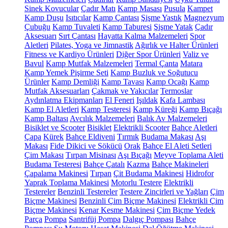
Sinek Kovucular
Çadır Matı
Kamp Masası
Pusula
Kampet
Kamp Duşu
Isıtıcılar
Kamp Çantası
Şişme Yastık
Magnezyum
Çubuğu
Kamp Tuvaleti
Kamp Taburesi
Şişme Yatak
Çadır
Aksesuarı
Sırt Çantası
Hayatta Kalma Malzemeleri
Spor
Aletleri
Pilates, Yoga ve Jimnastik
Ağırlık ve Halter Ürünleri
Fitness ve Kardiyo Ürünleri
Diğer Spor Ürünleri
Valiz ve
Bavul
Kamp Mutfak Malzemeleri
Termal Çanta
Matara
Kamp Yemek Pişirme Seti
Kamp Buzluk ve Soğutucu
Ürünler
Kamp Demliği
Kamp Tavası
Kamp Ocağı
Kamp
Mutfak Aksesuarları
Çakmak ve Yakıcılar
Termoslar
Aydınlatma Ekipmanları
El Feneri
Işıldak
Kafa Lambası
Kamp El Aletleri
Kamp Testeresi
Kamp Küreği
Kamp Bıçağı
Kamp Baltası
Avcılık Malzemeleri
Balık Av Malzemeleri
Bisiklet ve Scooter
Bisiklet
Elektrikli Scooter
Bahçe Aletleri
Çapa
Kürek
Bahçe Eldiveni
Tırmık
Budama Makası
Aşı
Makası
Fide Dikici ve Sökücü
Orak
Bahçe El Aleti Setleri
Çim Makası
Tırpan Misinası
Aşı Bıçağı
Meyve Toplama Aleti
Budama Testeresi
Bahçe Çatalı
Kazma
Bahçe Makineleri
Çapalama Makinesi
Tırpan
Çit Budama Makinesi
Hidrofor
Yaprak Toplama Makinesi
Motorlu Testere
Elektrikli
Testereler
Benzinli Testereler
Testere Zincirleri ve Yağları
Çim
Biçme Makinesi
Benzinli Çim Biçme Makinesi
Elektrikli Çim
Biçme Makinesi
Kenar Kesme Makinesi
Çim Biçme Yedek
Parça
Pompa
Santrifüj Pompa
Dalgıç Pompası
Bahçe