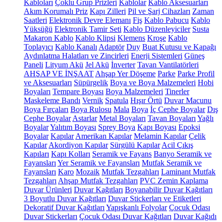
Kabloları
Çoklu Grup Prizleri
Kablolar
Kablo Aksesuarları
Akım Korumalı Priz
Kapı Zilleri
Pil ve Şarj Cihazları
Zaman
Saatleri
Elektronik Devre Elemanı
Fiş
Kablo Pabucu
Kablo
Yüksüğü
Elektronik Tamir Seti
Kablo Düzenleyiciler
Susta
Makaron Kablo
Kablo Klipsi
Klemens
Kroşe
Kablo
Toplayıcı
Kablo Kanalı
Adaptör
Duy
Buat Kutusu ve Kapağı
Aydınlatma Halatları ve Zincirleri
Enerji Sistemleri
Güneş
Paneli
Lityum Akü
Jel Akü
İnverter
Tavan Vantilatörleri
AHŞAP VE İNŞAAT
Ahşap Yer Döşeme
Parke
Parke Profil
ve Aksesuarları
Süpürgelik
Boya ve Boya Malzemeleri
Hobi
Boyaları
Tempare Boyası
Boya Malzemeleri
Tinerler
Maskeleme Bandı
Vernik
Spatula
Hışır Örtü
Duvar Macunu
Boya Fırçaları
Boya Rulosu
Mala
Boya
İç Cephe Boyalar
Dış
Cephe Boyalar
Astarlar
Metal Boyaları
Tavan Boyaları
Yağlı
Boyalar
Yalıtım Boyası
Sprey Boya
Kapı Boyası
Epoksi
Boyalar
Kapılar
Amerikan Kapılar
Melamin Kapılar
Çelik
Kapılar
Akordiyon Kapılar
Sürgülü Kapılar
Acil Çıkış
Kapıları
Kapı Kolları
Seramik ve Fayans
Banyo Seramik ve
Fayansları
Yer Seramik ve Fayansları
Mutfak Seramik ve
Fayansları
Karo
Mozaik
Mutfak Tezgahları
Laminant Mutfak
Tezgahları
Ahşap Mutfak Tezgahları
PVC Zemin Kaplama
Duvar Ürünleri
Duvar Kağıtları
Boyanabilir Duvar Kağıtları
3 Boyutlu Duvar Kağıtları
Duvar Stickerları ve Etiketleri
Dekoratif Duvar Kağıtları
Yapışkanlı Folyolar
Çocuk Odası
Duvar Stickerları
Çocuk Odası Duvar Kağıtları
Duvar Kağıdı