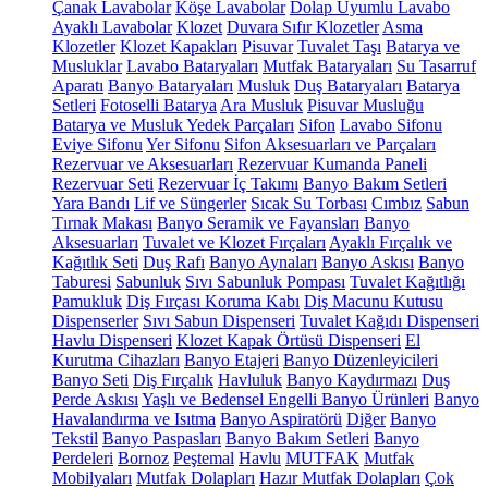
Çanak Lavabolar
Köşe Lavabolar
Dolap Uyumlu Lavabo
Ayaklı Lavabolar
Klozet
Duvara Sıfır Klozetler
Asma
Klozetler
Klozet Kapakları
Pisuvar
Tuvalet Taşı
Batarya ve
Musluklar
Lavabo Bataryaları
Mutfak Bataryaları
Su Tasarruf
Aparatı
Banyo Bataryaları
Musluk
Duş Bataryaları
Batarya
Setleri
Fotoselli Batarya
Ara Musluk
Pisuvar Musluğu
Batarya ve Musluk Yedek Parçaları
Sifon
Lavabo Sifonu
Eviye Sifonu
Yer Sifonu
Sifon Aksesuarları ve Parçaları
Rezervuar ve Aksesuarları
Rezervuar Kumanda Paneli
Rezervuar Seti
Rezervuar İç Takımı
Banyo Bakım Setleri
Yara Bandı
Lif ve Süngerler
Sıcak Su Torbası
Cımbız
Sabun
Tırnak Makası
Banyo Seramik ve Fayansları
Banyo
Aksesuarları
Tuvalet ve Klozet Fırçaları
Ayaklı Fırçalık ve
Kağıtlık Seti
Duş Rafı
Banyo Aynaları
Banyo Askısı
Banyo
Taburesi
Sabunluk
Sıvı Sabunluk Pompası
Tuvalet Kağıtlığı
Pamukluk
Diş Fırçası Koruma Kabı
Diş Macunu Kutusu
Dispenserler
Sıvı Sabun Dispenseri
Tuvalet Kağıdı Dispenseri
Havlu Dispenseri
Klozet Kapak Örtüsü Dispenseri
El
Kurutma Cihazları
Banyo Etajeri
Banyo Düzenleyicileri
Banyo Seti
Diş Fırçalık
Havluluk
Banyo Kaydırmazı
Duş
Perde Askısı
Yaşlı ve Bedensel Engelli Banyo Ürünleri
Banyo
Havalandırma ve Isıtma
Banyo Aspiratörü
Diğer
Banyo
Tekstil
Banyo Paspasları
Banyo Bakım Setleri
Banyo
Perdeleri
Bornoz
Peştemal
Havlu
MUTFAK
Mutfak
Mobilyaları
Mutfak Dolapları
Hazır Mutfak Dolapları
Çok