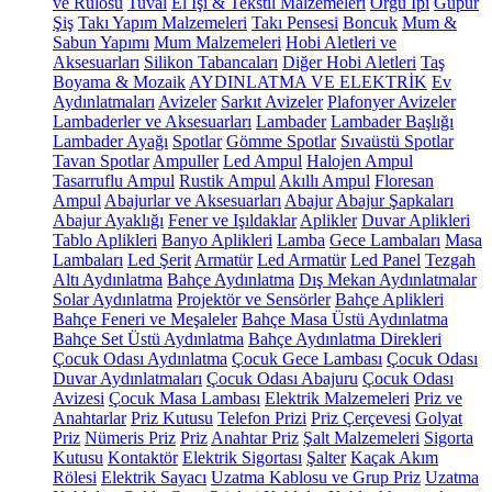
ve Rulosu
Tuval
El İşi & Tekstil Malzemeleri
Örgü İpi
Güpür
Şiş
Takı Yapım Malzemeleri
Takı Pensesi
Boncuk
Mum &
Sabun Yapımı
Mum Malzemeleri
Hobi Aletleri ve
Aksesuarları
Silikon Tabancaları
Diğer Hobi Aletleri
Taş
Boyama & Mozaik
AYDINLATMA VE ELEKTRİK
Ev
Aydınlatmaları
Avizeler
Sarkıt Avizeler
Plafonyer Avizeler
Lambaderler ve Aksesuarları
Lambader
Lambader Başlığı
Lambader Ayağı
Spotlar
Gömme Spotlar
Sıvaüstü Spotlar
Tavan Spotlar
Ampuller
Led Ampul
Halojen Ampul
Tasarruflu Ampul
Rustik Ampul
Akıllı Ampul
Floresan
Ampul
Abajurlar ve Aksesuarları
Abajur
Abajur Şapkaları
Abajur Ayaklığı
Fener ve Işıldaklar
Aplikler
Duvar Aplikleri
Tablo Aplikleri
Banyo Aplikleri
Lamba
Gece Lambaları
Masa
Lambaları
Led Şerit
Armatür
Led Armatür
Led Panel
Tezgah
Altı Aydınlatma
Bahçe Aydınlatma
Dış Mekan Aydınlatmalar
Solar Aydınlatma
Projektör ve Sensörler
Bahçe Aplikleri
Bahçe Feneri ve Meşaleler
Bahçe Masa Üstü Aydınlatma
Bahçe Set Üstü Aydınlatma
Bahçe Aydınlatma Direkleri
Çocuk Odası Aydınlatma
Çocuk Gece Lambası
Çocuk Odası
Duvar Aydınlatmaları
Çocuk Odası Abajuru
Çocuk Odası
Avizesi
Çocuk Masa Lambası
Elektrik Malzemeleri
Priz ve
Anahtarlar
Priz Kutusu
Telefon Prizi
Priz Çerçevesi
Golyat
Priz
Nümeris Priz
Priz
Anahtar Priz
Şalt Malzemeleri
Sigorta
Kutusu
Kontaktör
Elektrik Sigortası
Şalter
Kaçak Akım
Rölesi
Elektrik Sayacı
Uzatma Kablosu ve Grup Priz
Uzatma