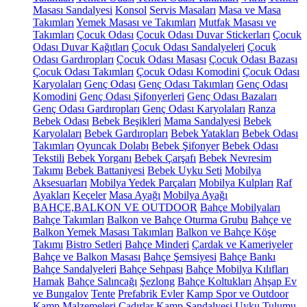
Masası Sandalyesi
Konsol
Servis Masaları
Masa ve Masa
Takımları
Yemek Masası ve Takımları
Mutfak Masası ve
Takımları
Çocuk Odası
Çocuk Odası Duvar Stickerları
Çocuk
Odası Duvar Kağıtları
Çocuk Odası Sandalyeleri
Çocuk
Odası Gardıropları
Çocuk Odası Masası
Çocuk Odası Bazası
Çocuk Odası Takımları
Çocuk Odası Komodini
Çocuk Odası
Karyolaları
Genç Odası
Genç Odası Takımları
Genç Odası
Komodini
Genç Odası Şifonyerleri
Genç Odası Bazaları
Genç Odası Gardıropları
Genç Odası Karyolaları
Ranza
Bebek Odası
Bebek Beşikleri
Mama Sandalyesi
Bebek
Karyolaları
Bebek Gardıropları
Bebek Yatakları
Bebek Odası
Takımları
Oyuncak Dolabı
Bebek Şifonyer
Bebek Odası
Tekstili
Bebek Yorganı
Bebek Çarşafı
Bebek Nevresim
Takımı
Bebek Battaniyesi
Bebek Uyku Seti
Mobilya
Aksesuarları
Mobilya Yedek Parçaları
Mobilya Kulpları
Raf
Ayakları
Keçeler
Masa Ayağı
Mobilya Ayağı
BAHÇE,BALKON VE OUTDOOR
Bahçe Mobilyaları
Bahçe Takımları
Balkon ve Bahçe Oturma Grubu
Bahçe ve
Balkon Yemek Masası Takımları
Balkon ve Bahçe Köşe
Takımı
Bistro Setleri
Bahçe Minderi
Çardak ve Kameriyeler
Bahçe ve Balkon Masası
Bahçe Şemsiyesi
Bahçe Bankı
Bahçe Sandalyeleri
Bahçe Sehpası
Bahçe Mobilya Kılıfları
Hamak
Bahçe Salıncağı
Şezlong
Bahçe Koltukları
Ahşap Ev
ve Bungalov
Tente
Prefabrik Evler
Kamp Spor ve Outdoor
Kamp Malzemeleri
Çadırlar
Kamp Sandalyesi
Uyku Tulumu