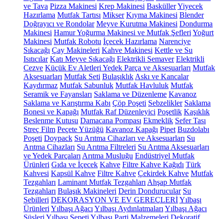
ve Tava
Pizza Makinesi
Krep Makinesi
Basküller
Yiyecek
Hazırlama
Mutfak Tartısı
Mikser
Kıyma Makinesi
Blender
Doğrayıcı ve Rondolar
Meyve Kurutma Makinesi
Dondurma
Makinesi
Hamur Yoğurma Makinesi ve Mutfak Şefleri
Yoğurt
Makinesi
Mutfak Robotu
İçecek Hazırlama
Narenciye
Sıkacağı
Çay Makineleri
Kahve Makinesi
Kettle ve Su
Isıtıcılar
Katı Meyve Sıkacağı
Elektrikli Semaver
Elektrikli
Cezve
Küçük Ev Aletleri Yedek Parça ve Aksesuarları
Mutfak
Aksesuarları
Mutfak Seti
Bulaşıklık
Askı ve Kancalar
Kaydırmaz
Mutfak Sabunluk
Mutfak Havluluk
Mutfak
Seramik ve Fayansları
Saklama ve Düzenleme
Kavanoz
Saklama ve Karıştırma Kabı
Çöp Poşeti
Sebzelikler
Saklama
Bonesi ve Kapağı
Mutfak Raf Düzenleyici
Poşetlik
Kaşıklık
Beslenme Kutusu
Damacana Pompası
Ekmeklik
Sefer Tası
Streç Film
Peçete Yüzüğü
Kavanoz Kapağı
Pipet
Buzdolabı
Poşeti
Doypack
Su Arıtma Cihazları ve Aksesuarları
Su
Arıtma Cihazları
Su Arıtma Filtreleri
Su Arıtma Aksesuarları
ve Yedek Parçaları
Arıtma Musluğu
Endüstriyel Mutfak
Ürünleri
Gıda ve İçecek
Kahve
Filtre Kahve Kağıdı
Türk
Kahvesi
Kapsül Kahve
Filtre Kahve
Çekirdek Kahve
Mutfak
Tezgahları
Laminant Mutfak Tezgahları
Ahşap Mutfak
Tezgahları
Bulaşık Makineleri
Derin Dondurucular
Su
Sebilleri
DEKORASYON VE EV GEREÇLERİ
Yılbaşı
Ürünleri
Yılbaşı Ağacı
Yılbaşı Aydınlatmaları
Yılbaşı Ağacı
Süsleri
Yılbaşı Sepeti
Yılbaşı Parti Malzemeleri
Dekoratif