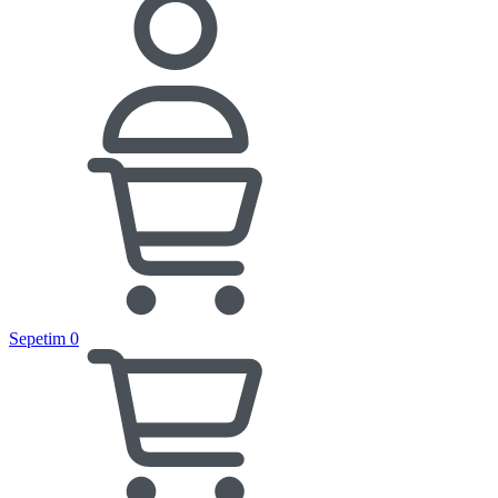
Sepetim
0