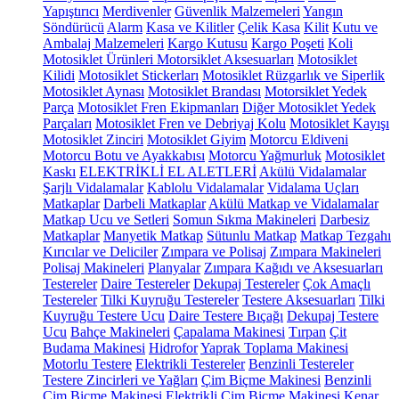
Yapıştırıcı
Merdivenler
Güvenlik Malzemeleri
Yangın
Söndürücü
Alarm
Kasa ve Kilitler
Çelik Kasa
Kilit
Kutu ve
Ambalaj Malzemeleri
Kargo Kutusu
Kargo Poşeti
Koli
Motosiklet Ürünleri
Motorsiklet Aksesuarları
Motosiklet
Kilidi
Motosiklet Stickerları
Motosiklet Rüzgarlık ve Siperlik
Motosiklet Aynası
Motosiklet Brandası
Motorsiklet Yedek
Parça
Motosiklet Fren Ekipmanları
Diğer Motosiklet Yedek
Parçaları
Motosiklet Fren ve Debriyaj Kolu
Motosiklet Kayışı
Motosiklet Zinciri
Motosiklet Giyim
Motorcu Eldiveni
Motorcu Botu ve Ayakkabısı
Motorcu Yağmurluk
Motosiklet
Kaskı
ELEKTRİKLİ EL ALETLERİ
Akülü Vidalamalar
Şarjlı Vidalamalar
Kablolu Vidalamalar
Vidalama Uçları
Matkaplar
Darbeli Matkaplar
Akülü Matkap ve Vidalamalar
Matkap Ucu ve Setleri
Somun Sıkma Makineleri
Darbesiz
Matkaplar
Manyetik Matkap
Sütunlu Matkap
Matkap Tezgahı
Kırıcılar ve Deliciler
Zımpara ve Polisaj
Zımpara Makineleri
Polisaj Makineleri
Planyalar
Zımpara Kağıdı ve Aksesuarları
Testereler
Daire Testereler
Dekupaj Testereler
Çok Amaçlı
Testereler
Tilki Kuyruğu Testereler
Testere Aksesuarları
Tilki
Kuyruğu Testere Ucu
Daire Testere Bıçağı
Dekupaj Testere
Ucu
Bahçe Makineleri
Çapalama Makinesi
Tırpan
Çit
Budama Makinesi
Hidrofor
Yaprak Toplama Makinesi
Motorlu Testere
Elektrikli Testereler
Benzinli Testereler
Testere Zincirleri ve Yağları
Çim Biçme Makinesi
Benzinli
Çim Biçme Makinesi
Elektrikli Çim Biçme Makinesi
Kenar