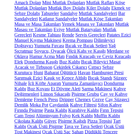
Amaçlı Dolap
Mini Mutfak Dolapları
Mutfak Rafları
Köşe
Mutfak Dolapları
Mutfak Boy Dolabı
Kiler Dolabı
Ekmek ve
Sebze Dolabı
Tabureler
Sandalye
Mutfak Sandalyeleri
Bar
Sandalyeleri
Katlanır Sandalyeler
Mutfak Köşe Takımları
Masa ve Masa Takımları
Yemek Masası ve Takımları
Mutfak
Masası ve Takımları
Eviye
Mutfak Bataryaları
Mutfak
Gereçleri
Kesme Tahtası
Rende
Servis Gereçleri
Patates Ezici
Manuel Kıyma Makinesi
Krema Pompası
Dilimleyici
Doğrayıcı
Yumurta Fırçası
Bıçak ve Bıçak Setleri
Yağ
Sıçratmaz
Soyucu, Oyacak
Ölçü Kabı ve Kaşığı
Merdane ve
Oklava
Hamur Açma Matı
Fındık Kıracağı ve Ceviz Kıracağı
Elek
Dondurma Kaşığı
Buz Kalıbı
Bıçak Bileyici Masat
Açacak ve Tirbuşon
Çekirdek Çıkarıcı
Çırpıcı
Sebze
Kurutucu
Huni
Baharat Öğütücü
Havan
Hamburger Presi
Sarımsak Ezici
Kaşık ve Kepçe Altlığı
Bıçak Standı
Süzgeç
Nihale
İçli Köfte Aparatı
Yumurta Zamanlayıcı
Dondurma
Kalıbı
Buz Kovası
Et Dövme Aleti
Sarma Makinesi
Kahve
Değirmenleri
Limon Sıkacağı
Pişirme Grubu
Çay ve Kahve
Demleme
French Press
Dripper
Chemex
Cezve
Çay Süzgeci
Demlik
Moka Pot
Çaydanlık
Kahve Filtresi
Sifon Kahve
Fırında Pişirme
Pasta Kalıbı
Kurabiye Kalıbı
Fırın Tepsisi
Cam Tepsi
Alüminyum Folyo
Kek Kalıbı
Muffin Kalıbı
Çikolata Kalıbı
Güveç
Pişirme Kağıdı
Pizza Tepsisi
Tart
Kalıbı
Ocak Üstü Pişirme
Tava ve Tava Setleri
Ocak Üstü
Tost Makinesi
Ocak Üstü Sac
Sahan
Düdüklü Tencere