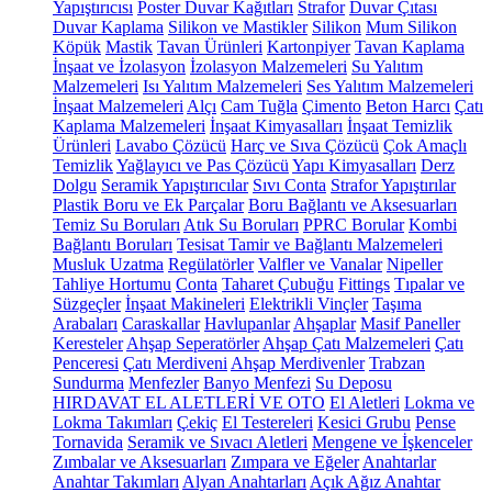
Yapıştırıcısı
Poster Duvar Kağıtları
Strafor
Duvar Çıtası
Duvar Kaplama
Silikon ve Mastikler
Silikon
Mum Silikon
Köpük
Mastik
Tavan Ürünleri
Kartonpiyer
Tavan Kaplama
İnşaat ve İzolasyon
İzolasyon Malzemeleri
Su Yalıtım
Malzemeleri
Isı Yalıtım Malzemeleri
Ses Yalıtım Malzemeleri
İnşaat Malzemeleri
Alçı
Cam Tuğla
Çimento
Beton Harcı
Çatı
Kaplama Malzemeleri
İnşaat Kimyasalları
İnşaat Temizlik
Ürünleri
Lavabo Çözücü
Harç ve Sıva Çözücü
Çok Amaçlı
Temizlik
Yağlayıcı ve Pas Çözücü
Yapı Kimyasalları
Derz
Dolgu
Seramik Yapıştırıcılar
Sıvı Conta
Strafor Yapıştırılar
Plastik Boru ve Ek Parçalar
Boru Bağlantı ve Aksesuarları
Temiz Su Boruları
Atık Su Boruları
PPRC Borular
Kombi
Bağlantı Boruları
Tesisat Tamir ve Bağlantı Malzemeleri
Musluk Uzatma
Regülatörler
Valfler ve Vanalar
Nipeller
Tahliye Hortumu
Conta
Taharet Çubuğu
Fittings
Tıpalar ve
Süzgeçler
İnşaat Makineleri
Elektrikli Vinçler
Taşıma
Arabaları
Caraskallar
Havlupanlar
Ahşaplar
Masif Paneller
Keresteler
Ahşap Seperatörler
Ahşap Çatı Malzemeleri
Çatı
Penceresi
Çatı Merdiveni
Ahşap Merdivenler
Trabzan
Sundurma
Menfezler
Banyo Menfezi
Su Deposu
HIRDAVAT EL ALETLERİ VE OTO
El Aletleri
Lokma ve
Lokma Takımları
Çekiç
El Testereleri
Kesici Grubu
Pense
Tornavida
Seramik ve Sıvacı Aletleri
Mengene ve İşkenceler
Zımbalar ve Aksesuarları
Zımpara ve Eğeler
Anahtarlar
Anahtar Takımları
Alyan Anahtarları
Açık Ağız Anahtar