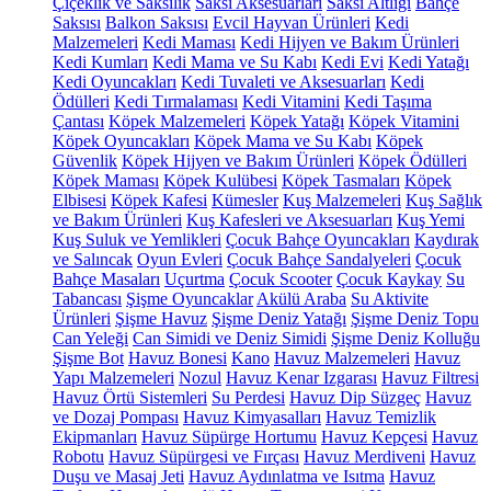
Çiçeklik ve Saksılık
Saksı Aksesuarları
Saksı Altlığı
Bahçe
Saksısı
Balkon Saksısı
Evcil Hayvan Ürünleri
Kedi
Malzemeleri
Kedi Maması
Kedi Hijyen ve Bakım Ürünleri
Kedi Kumları
Kedi Mama ve Su Kabı
Kedi Evi
Kedi Yatağı
Kedi Oyuncakları
Kedi Tuvaleti ve Aksesuarları
Kedi
Ödülleri
Kedi Tırmalaması
Kedi Vitamini
Kedi Taşıma
Çantası
Köpek Malzemeleri
Köpek Yatağı
Köpek Vitamini
Köpek Oyuncakları
Köpek Mama ve Su Kabı
Köpek
Güvenlik
Köpek Hijyen ve Bakım Ürünleri
Köpek Ödülleri
Köpek Maması
Köpek Kulübesi
Köpek Tasmaları
Köpek
Elbisesi
Köpek Kafesi
Kümesler
Kuş Malzemeleri
Kuş Sağlık
ve Bakım Ürünleri
Kuş Kafesleri ve Aksesuarları
Kuş Yemi
Kuş Suluk ve Yemlikleri
Çocuk Bahçe Oyuncakları
Kaydırak
ve Salıncak
Oyun Evleri
Çocuk Bahçe Sandalyeleri
Çocuk
Bahçe Masaları
Uçurtma
Çocuk Scooter
Çocuk Kaykay
Su
Tabancası
Şişme Oyuncaklar
Akülü Araba
Su Aktivite
Ürünleri
Şişme Havuz
Şişme Deniz Yatağı
Şişme Deniz Topu
Can Yeleği
Can Simidi ve Deniz Simidi
Şişme Deniz Kolluğu
Şişme Bot
Havuz Bonesi
Kano
Havuz Malzemeleri
Havuz
Yapı Malzemeleri
Nozul
Havuz Kenar Izgarası
Havuz Filtresi
Havuz Örtü Sistemleri
Su Perdesi
Havuz Dip Süzgeç
Havuz
ve Dozaj Pompası
Havuz Kimyasalları
Havuz Temizlik
Ekipmanları
Havuz Süpürge Hortumu
Havuz Kepçesi
Havuz
Robotu
Havuz Süpürgesi ve Fırçası
Havuz Merdiveni
Havuz
Duşu ve Masaj Jeti
Havuz Aydınlatma ve Isıtma
Havuz