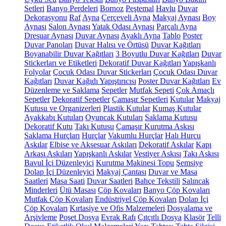
Setleri
Banyo Perdeleri
Bornoz
Peştemal
Havlu
Duvar
Dekorasyonu
Raf
Ayna
Çerçeveli Ayna
Makyaj Aynası
Boy
Aynası
Salon Aynası
Yatak Odası Aynası
Parçalı Ayna
Dresuar Aynası
Duvar Aynası
Ayaklı Ayna
Tablo
Poster
Duvar Panoları
Duvar Halısı ve Örtüsü
Duvar Kağıtları
Boyanabilir Duvar Kağıtları
3 Boyutlu Duvar Kağıtları
Duvar
Stickerları ve Etiketleri
Dekoratif Duvar Kağıtları
Yapışkanlı
Folyolar
Çocuk Odası Duvar Stickerları
Çocuk Odası Duvar
Kağıtları
Duvar Kağıdı Yapıştırıcısı
Poster Duvar Kağıtları
Ev
Düzenleme ve Saklama
Sepetler
Mutfak Sepeti
Çok Amaçlı
Sepetler
Dekoratif Sepetler
Çamaşır Sepetleri
Kutular
Makyaj
Kutusu ve Organizerleri
Plastik Kutular
Kumaş Kutular
Ayakkabı Kutuları
Oyuncak Kutuları
Saklama Kutusu
Dekoratif Kutu
Takı Kutusu
Çamaşır Kurutma Askısı
Saklama Hurçları
Hurçlar
Vakumlu Hurçlar
Halı Hurcu
Askılar
Elbise ve Aksesuar Askıları
Dekoratif Askılar
Kapı
Arkası Askıları
Yapışkanlı Askılar
Vestiyer Askısı
Takı Askısı
Bavul İçi Düzenleyici
Kurutma Makinesi Topu
Şemsiye
Dolap İçi Düzenleyici
Makyaj Çantası
Duvar ve Masa
Saatleri
Masa Saati
Duvar Saatleri
Bahçe Tekstili
Salıncak
Minderleri
Ütü Masası
Çöp Kovaları
Banyo Çöp Kovaları
Mutfak Çöp Kovaları
Endüstriyel Çöp Kovaları
Dolap İçi
Çöp Kovaları
Kırtasiye ve Ofis Malzemeleri
Dosyalama ve
Arşivleme
Poşet Dosya
Evrak Rafı
Çıtçıtlı Dosya
Klasör
Telli