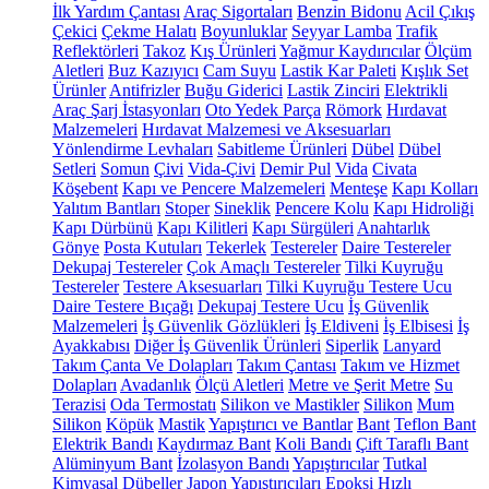
İlk Yardım Çantası
Araç Sigortaları
Benzin Bidonu
Acil Çıkış
Çekici
Çekme Halatı
Boyunluklar
Seyyar Lamba
Trafik
Reflektörleri
Takoz
Kış Ürünleri
Yağmur Kaydırıcılar
Ölçüm
Aletleri
Buz Kazıyıcı
Cam Suyu
Lastik Kar Paleti
Kışlık Set
Ürünler
Antifrizler
Buğu Giderici
Lastik Zinciri
Elektrikli
Araç Şarj İstasyonları
Oto Yedek Parça
Römork
Hırdavat
Malzemeleri
Hırdavat Malzemesi ve Aksesuarları
Yönlendirme Levhaları
Sabitleme Ürünleri
Dübel
Dübel
Setleri
Somun
Çivi
Vida-Çivi
Demir Pul
Vida
Civata
Köşebent
Kapı ve Pencere Malzemeleri
Menteşe
Kapı Kolları
Yalıtım Bantları
Stoper
Sineklik
Pencere Kolu
Kapı Hidroliği
Kapı Dürbünü
Kapı Kilitleri
Kapı Sürgüleri
Anahtarlık
Gönye
Posta Kutuları
Tekerlek
Testereler
Daire Testereler
Dekupaj Testereler
Çok Amaçlı Testereler
Tilki Kuyruğu
Testereler
Testere Aksesuarları
Tilki Kuyruğu Testere Ucu
Daire Testere Bıçağı
Dekupaj Testere Ucu
İş Güvenlik
Malzemeleri
İş Güvenlik Gözlükleri
İş Eldiveni
İş Elbisesi
İş
Ayakkabısı
Diğer İş Güvenlik Ürünleri
Siperlik
Lanyard
Takım Çanta Ve Dolapları
Takım Çantası
Takım ve Hizmet
Dolapları
Avadanlık
Ölçü Aletleri
Metre ve Şerit Metre
Su
Terazisi
Oda Termostatı
Silikon ve Mastikler
Silikon
Mum
Silikon
Köpük
Mastik
Yapıştırıcı ve Bantlar
Bant
Teflon Bant
Elektrik Bandı
Kaydırmaz Bant
Koli Bandı
Çift Taraflı Bant
Alüminyum Bant
İzolasyon Bandı
Yapıştırıcılar
Tutkal
Kimyasal Dübeller
Japon Yapıştırıcıları
Epoksi
Hızlı