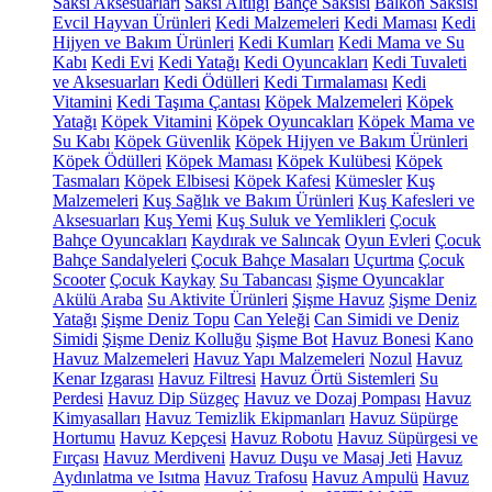
Saksı Aksesuarları
Saksı Altlığı
Bahçe Saksısı
Balkon Saksısı
Evcil Hayvan Ürünleri
Kedi Malzemeleri
Kedi Maması
Kedi
Hijyen ve Bakım Ürünleri
Kedi Kumları
Kedi Mama ve Su
Kabı
Kedi Evi
Kedi Yatağı
Kedi Oyuncakları
Kedi Tuvaleti
ve Aksesuarları
Kedi Ödülleri
Kedi Tırmalaması
Kedi
Vitamini
Kedi Taşıma Çantası
Köpek Malzemeleri
Köpek
Yatağı
Köpek Vitamini
Köpek Oyuncakları
Köpek Mama ve
Su Kabı
Köpek Güvenlik
Köpek Hijyen ve Bakım Ürünleri
Köpek Ödülleri
Köpek Maması
Köpek Kulübesi
Köpek
Tasmaları
Köpek Elbisesi
Köpek Kafesi
Kümesler
Kuş
Malzemeleri
Kuş Sağlık ve Bakım Ürünleri
Kuş Kafesleri ve
Aksesuarları
Kuş Yemi
Kuş Suluk ve Yemlikleri
Çocuk
Bahçe Oyuncakları
Kaydırak ve Salıncak
Oyun Evleri
Çocuk
Bahçe Sandalyeleri
Çocuk Bahçe Masaları
Uçurtma
Çocuk
Scooter
Çocuk Kaykay
Su Tabancası
Şişme Oyuncaklar
Akülü Araba
Su Aktivite Ürünleri
Şişme Havuz
Şişme Deniz
Yatağı
Şişme Deniz Topu
Can Yeleği
Can Simidi ve Deniz
Simidi
Şişme Deniz Kolluğu
Şişme Bot
Havuz Bonesi
Kano
Havuz Malzemeleri
Havuz Yapı Malzemeleri
Nozul
Havuz
Kenar Izgarası
Havuz Filtresi
Havuz Örtü Sistemleri
Su
Perdesi
Havuz Dip Süzgeç
Havuz ve Dozaj Pompası
Havuz
Kimyasalları
Havuz Temizlik Ekipmanları
Havuz Süpürge
Hortumu
Havuz Kepçesi
Havuz Robotu
Havuz Süpürgesi ve
Fırçası
Havuz Merdiveni
Havuz Duşu ve Masaj Jeti
Havuz
Aydınlatma ve Isıtma
Havuz Trafosu
Havuz Ampulü
Havuz