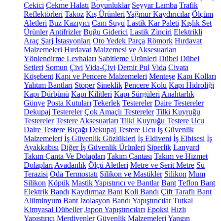
Çekici
Çekme Halatı
Boyunluklar
Seyyar Lamba
Trafik
Reflektörleri
Takoz
Kış Ürünleri
Yağmur Kaydırıcılar
Ölçüm
Aletleri
Buz Kazıyıcı
Cam Suyu
Lastik Kar Paleti
Kışlık Set
Ürünler
Antifrizler
Buğu Giderici
Lastik Zinciri
Elektrikli
Araç Şarj İstasyonları
Oto Yedek Parça
Römork
Hırdavat
Malzemeleri
Hırdavat Malzemesi ve Aksesuarları
Yönlendirme Levhaları
Sabitleme Ürünleri
Dübel
Dübel
Setleri
Somun
Çivi
Vida-Çivi
Demir Pul
Vida
Civata
Köşebent
Kapı ve Pencere Malzemeleri
Menteşe
Kapı Kolları
Yalıtım Bantları
Stoper
Sineklik
Pencere Kolu
Kapı Hidroliği
Kapı Dürbünü
Kapı Kilitleri
Kapı Sürgüleri
Anahtarlık
Gönye
Posta Kutuları
Tekerlek
Testereler
Daire Testereler
Dekupaj Testereler
Çok Amaçlı Testereler
Tilki Kuyruğu
Testereler
Testere Aksesuarları
Tilki Kuyruğu Testere Ucu
Daire Testere Bıçağı
Dekupaj Testere Ucu
İş Güvenlik
Malzemeleri
İş Güvenlik Gözlükleri
İş Eldiveni
İş Elbisesi
İş
Ayakkabısı
Diğer İş Güvenlik Ürünleri
Siperlik
Lanyard
Takım Çanta Ve Dolapları
Takım Çantası
Takım ve Hizmet
Dolapları
Avadanlık
Ölçü Aletleri
Metre ve Şerit Metre
Su
Terazisi
Oda Termostatı
Silikon ve Mastikler
Silikon
Mum
Silikon
Köpük
Mastik
Yapıştırıcı ve Bantlar
Bant
Teflon Bant
Elektrik Bandı
Kaydırmaz Bant
Koli Bandı
Çift Taraflı Bant
Alüminyum Bant
İzolasyon Bandı
Yapıştırıcılar
Tutkal
Kimyasal Dübeller
Japon Yapıştırıcıları
Epoksi
Hızlı
Yapıştırıcı
Merdivenler
Güvenlik Malzemeleri
Yangın