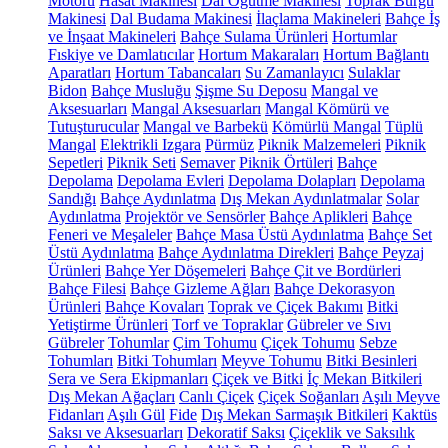
Motoru
Hasat Makinesi
Dal Öğütme Makinesi
Toprak Burgu
Makinesi
Dal Budama Makinesi
İlaçlama Makineleri
Bahçe İş
ve İnşaat Makineleri
Bahçe Sulama Ürünleri
Hortumlar
Fıskiye ve Damlatıcılar
Hortum Makaraları
Hortum Bağlantı
Aparatları
Hortum Tabancaları
Su Zamanlayıcı
Sulaklar
Bidon
Bahçe Musluğu
Şişme Su Deposu
Mangal ve
Aksesuarları
Mangal Aksesuarları
Mangal Kömürü ve
Tutuşturucular
Mangal ve Barbekü
Kömürlü Mangal
Tüplü
Mangal
Elektrikli Izgara
Pürmüz
Piknik Malzemeleri
Piknik
Sepetleri
Piknik Seti
Semaver
Piknik Örtüleri
Bahçe
Depolama
Depolama Evleri
Depolama Dolapları
Depolama
Sandığı
Bahçe Aydınlatma
Dış Mekan Aydınlatmalar
Solar
Aydınlatma
Projektör ve Sensörler
Bahçe Aplikleri
Bahçe
Feneri ve Meşaleler
Bahçe Masa Üstü Aydınlatma
Bahçe Set
Üstü Aydınlatma
Bahçe Aydınlatma Direkleri
Bahçe Peyzaj
Ürünleri
Bahçe Yer Döşemeleri
Bahçe Çit ve Bordürleri
Bahçe Filesi
Bahçe Gizleme Ağları
Bahçe Dekorasyon
Ürünleri
Bahçe Kovaları
Toprak ve Çiçek Bakımı
Bitki
Yetiştirme Ürünleri
Torf ve Topraklar
Gübreler ve Sıvı
Gübreler
Tohumlar
Çim Tohumu
Çiçek Tohumu
Sebze
Tohumları
Bitki Tohumları
Meyve Tohumu
Bitki Besinleri
Sera ve Sera Ekipmanları
Çiçek ve Bitki
İç Mekan Bitkileri
Dış Mekan Ağaçları
Canlı Çiçek
Çiçek Soğanları
Aşılı Meyve
Fidanları
Aşılı Gül
Fide
Dış Mekan Sarmaşık Bitkileri
Kaktüs
Saksı ve Aksesuarları
Dekoratif Saksı
Çiçeklik ve Saksılık