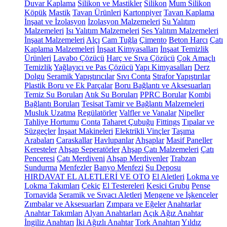
Duvar Kaplama
Silikon ve Mastikler
Silikon
Mum Silikon
Köpük
Mastik
Tavan Ürünleri
Kartonpiyer
Tavan Kaplama
İnşaat ve İzolasyon
İzolasyon Malzemeleri
Su Yalıtım
Malzemeleri
Isı Yalıtım Malzemeleri
Ses Yalıtım Malzemeleri
İnşaat Malzemeleri
Alçı
Cam Tuğla
Çimento
Beton Harcı
Çatı
Kaplama Malzemeleri
İnşaat Kimyasalları
İnşaat Temizlik
Ürünleri
Lavabo Çözücü
Harç ve Sıva Çözücü
Çok Amaçlı
Temizlik
Yağlayıcı ve Pas Çözücü
Yapı Kimyasalları
Derz
Dolgu
Seramik Yapıştırıcılar
Sıvı Conta
Strafor Yapıştırılar
Plastik Boru ve Ek Parçalar
Boru Bağlantı ve Aksesuarları
Temiz Su Boruları
Atık Su Boruları
PPRC Borular
Kombi
Bağlantı Boruları
Tesisat Tamir ve Bağlantı Malzemeleri
Musluk Uzatma
Regülatörler
Valfler ve Vanalar
Nipeller
Tahliye Hortumu
Conta
Taharet Çubuğu
Fittings
Tıpalar ve
Süzgeçler
İnşaat Makineleri
Elektrikli Vinçler
Taşıma
Arabaları
Caraskallar
Havlupanlar
Ahşaplar
Masif Paneller
Keresteler
Ahşap Seperatörler
Ahşap Çatı Malzemeleri
Çatı
Penceresi
Çatı Merdiveni
Ahşap Merdivenler
Trabzan
Sundurma
Menfezler
Banyo Menfezi
Su Deposu
HIRDAVAT EL ALETLERİ VE OTO
El Aletleri
Lokma ve
Lokma Takımları
Çekiç
El Testereleri
Kesici Grubu
Pense
Tornavida
Seramik ve Sıvacı Aletleri
Mengene ve İşkenceler
Zımbalar ve Aksesuarları
Zımpara ve Eğeler
Anahtarlar
Anahtar Takımları
Alyan Anahtarları
Açık Ağız Anahtar
İngiliz Anahtarı
İki Ağızlı Anahtar
Tork Anahtarı
Yıldız