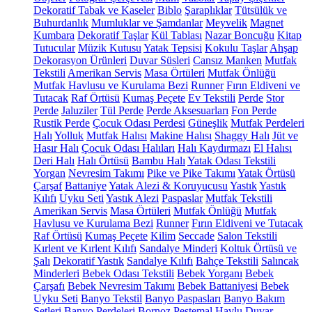
Dekoratif Tabak ve Kaseler
Biblo
Şaraplıklar
Tütsülük ve
Buhurdanlık
Mumluklar ve Şamdanlar
Meyvelik
Magnet
Kumbara
Dekoratif Taşlar
Kül Tablası
Nazar Boncuğu
Kitap
Tutucular
Müzik Kutusu
Yatak Tepsisi
Kokulu Taşlar
Ahşap
Dekorasyon Ürünleri
Duvar Süsleri
Cansız Manken
Mutfak
Tekstili
Amerikan Servis
Masa Örtüleri
Mutfak Önlüğü
Mutfak Havlusu ve Kurulama Bezi
Runner
Fırın Eldiveni ve
Tutacak
Raf Örtüsü
Kumaş Peçete
Ev Tekstili
Perde
Stor
Perde
Jaluziler
Tül Perde
Perde Aksesuarları
Fon Perde
Rustik Perde
Çocuk Odası Perdesi
Güneşlik
Mutfak Perdeleri
Halı
Yolluk
Mutfak Halısı
Makine Halısı
Shaggy Halı
Jüt ve
Hasır Halı
Çocuk Odası Halıları
Halı Kaydırmazı
El Halısı
Deri Halı
Halı Örtüsü
Bambu Halı
Yatak Odası Tekstili
Yorgan
Nevresim Takımı
Pike ve Pike Takımı
Yatak Örtüsü
Çarşaf
Battaniye
Yatak Alezi & Koruyucusu
Yastık
Yastık
Kılıfı
Uyku Seti
Yastık Alezi
Paspaslar
Mutfak Tekstili
Amerikan Servis
Masa Örtüleri
Mutfak Önlüğü
Mutfak
Havlusu ve Kurulama Bezi
Runner
Fırın Eldiveni ve Tutacak
Raf Örtüsü
Kumaş Peçete
Kilim
Seccade
Salon Tekstili
Kırlent ve Kırlent Kılıfı
Sandalye Minderi
Koltuk Örtüsü ve
Şalı
Dekoratif Yastık
Sandalye Kılıfı
Bahçe Tekstili
Salıncak
Minderleri
Bebek Odası Tekstili
Bebek Yorganı
Bebek
Çarşafı
Bebek Nevresim Takımı
Bebek Battaniyesi
Bebek
Uyku Seti
Banyo Tekstil
Banyo Paspasları
Banyo Bakım
Setleri
Banyo Perdeleri
Bornoz
Peştemal
Havlu
Duvar