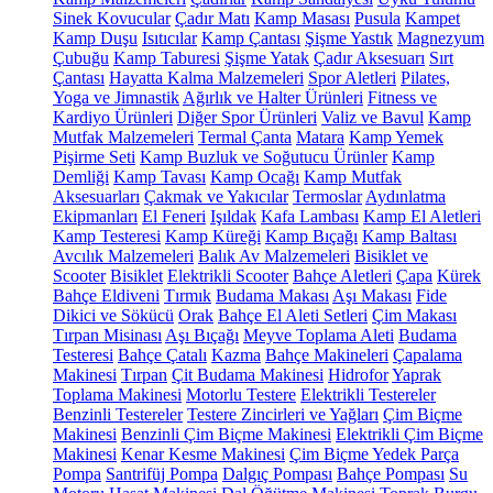
Sinek Kovucular
Çadır Matı
Kamp Masası
Pusula
Kampet
Kamp Duşu
Isıtıcılar
Kamp Çantası
Şişme Yastık
Magnezyum
Çubuğu
Kamp Taburesi
Şişme Yatak
Çadır Aksesuarı
Sırt
Çantası
Hayatta Kalma Malzemeleri
Spor Aletleri
Pilates,
Yoga ve Jimnastik
Ağırlık ve Halter Ürünleri
Fitness ve
Kardiyo Ürünleri
Diğer Spor Ürünleri
Valiz ve Bavul
Kamp
Mutfak Malzemeleri
Termal Çanta
Matara
Kamp Yemek
Pişirme Seti
Kamp Buzluk ve Soğutucu Ürünler
Kamp
Demliği
Kamp Tavası
Kamp Ocağı
Kamp Mutfak
Aksesuarları
Çakmak ve Yakıcılar
Termoslar
Aydınlatma
Ekipmanları
El Feneri
Işıldak
Kafa Lambası
Kamp El Aletleri
Kamp Testeresi
Kamp Küreği
Kamp Bıçağı
Kamp Baltası
Avcılık Malzemeleri
Balık Av Malzemeleri
Bisiklet ve
Scooter
Bisiklet
Elektrikli Scooter
Bahçe Aletleri
Çapa
Kürek
Bahçe Eldiveni
Tırmık
Budama Makası
Aşı Makası
Fide
Dikici ve Sökücü
Orak
Bahçe El Aleti Setleri
Çim Makası
Tırpan Misinası
Aşı Bıçağı
Meyve Toplama Aleti
Budama
Testeresi
Bahçe Çatalı
Kazma
Bahçe Makineleri
Çapalama
Makinesi
Tırpan
Çit Budama Makinesi
Hidrofor
Yaprak
Toplama Makinesi
Motorlu Testere
Elektrikli Testereler
Benzinli Testereler
Testere Zincirleri ve Yağları
Çim Biçme
Makinesi
Benzinli Çim Biçme Makinesi
Elektrikli Çim Biçme
Makinesi
Kenar Kesme Makinesi
Çim Biçme Yedek Parça
Pompa
Santrifüj Pompa
Dalgıç Pompası
Bahçe Pompası
Su