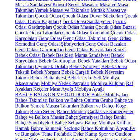
Masası Sandalyesi
Konsol
Servis Masaları
Masa ve Masa
Takımları
Yemek Masası ve Takımları
Mutfak Masası ve
Takımları
Çocuk Odası
Çocuk Odası Duvar Stickerları
Çocuk
Odası Duvar Kağıtları
Çocuk Odası Sandalyeleri
Çocuk
Odası Gardıropları
Çocuk Odası Masası
Çocuk Odası Bazası
Çocuk Odası Takımları
Çocuk Odası Komodini
Çocuk Odası
Karyolaları
Genç Odası
Genç Odası Takımları
Genç Odası
Komodini
Genç Odası Şifonyerleri
Genç Odası Bazaları
Genç Odası Gardıropları
Genç Odası Karyolaları
Ranza
Bebek Odası
Bebek Beşikleri
Mama Sandalyesi
Bebek
Karyolaları
Bebek Gardıropları
Bebek Yatakları
Bebek Odası
Takımları
Oyuncak Dolabı
Bebek Şifonyer
Bebek Odası
Tekstili
Bebek Yorganı
Bebek Çarşafı
Bebek Nevresim
Takımı
Bebek Battaniyesi
Bebek Uyku Seti
Mobilya
Aksesuarları
Mobilya Yedek Parçaları
Mobilya Kulpları
Raf
Ayakları
Keçeler
Masa Ayağı
Mobilya Ayağı
BAHÇE,BALKON VE OUTDOOR
Bahçe Mobilyaları
Bahçe Takımları
Balkon ve Bahçe Oturma Grubu
Bahçe ve
Balkon Yemek Masası Takımları
Balkon ve Bahçe Köşe
Takımı
Bistro Setleri
Bahçe Minderi
Çardak ve Kameriyeler
Bahçe ve Balkon Masası
Bahçe Şemsiyesi
Bahçe Bankı
Bahçe Sandalyeleri
Bahçe Sehpası
Bahçe Mobilya Kılıfları
Hamak
Bahçe Salıncağı
Şezlong
Bahçe Koltukları
Ahşap Ev
ve Bungalov
Tente
Prefabrik Evler
Kamp Spor ve Outdoor
Kamp Malzemeleri
Çadırlar
Kamp Sandalyesi
Uyku Tulumu