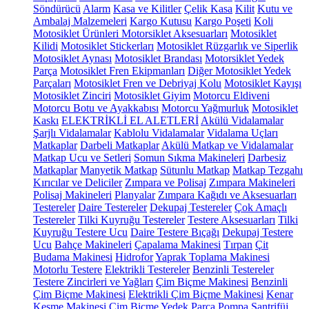
Söndürücü
Alarm
Kasa ve Kilitler
Çelik Kasa
Kilit
Kutu ve
Ambalaj Malzemeleri
Kargo Kutusu
Kargo Poşeti
Koli
Motosiklet Ürünleri
Motorsiklet Aksesuarları
Motosiklet
Kilidi
Motosiklet Stickerları
Motosiklet Rüzgarlık ve Siperlik
Motosiklet Aynası
Motosiklet Brandası
Motorsiklet Yedek
Parça
Motosiklet Fren Ekipmanları
Diğer Motosiklet Yedek
Parçaları
Motosiklet Fren ve Debriyaj Kolu
Motosiklet Kayışı
Motosiklet Zinciri
Motosiklet Giyim
Motorcu Eldiveni
Motorcu Botu ve Ayakkabısı
Motorcu Yağmurluk
Motosiklet
Kaskı
ELEKTRİKLİ EL ALETLERİ
Akülü Vidalamalar
Şarjlı Vidalamalar
Kablolu Vidalamalar
Vidalama Uçları
Matkaplar
Darbeli Matkaplar
Akülü Matkap ve Vidalamalar
Matkap Ucu ve Setleri
Somun Sıkma Makineleri
Darbesiz
Matkaplar
Manyetik Matkap
Sütunlu Matkap
Matkap Tezgahı
Kırıcılar ve Deliciler
Zımpara ve Polisaj
Zımpara Makineleri
Polisaj Makineleri
Planyalar
Zımpara Kağıdı ve Aksesuarları
Testereler
Daire Testereler
Dekupaj Testereler
Çok Amaçlı
Testereler
Tilki Kuyruğu Testereler
Testere Aksesuarları
Tilki
Kuyruğu Testere Ucu
Daire Testere Bıçağı
Dekupaj Testere
Ucu
Bahçe Makineleri
Çapalama Makinesi
Tırpan
Çit
Budama Makinesi
Hidrofor
Yaprak Toplama Makinesi
Motorlu Testere
Elektrikli Testereler
Benzinli Testereler
Testere Zincirleri ve Yağları
Çim Biçme Makinesi
Benzinli
Çim Biçme Makinesi
Elektrikli Çim Biçme Makinesi
Kenar
Kesme Makinesi
Çim Biçme Yedek Parça
Pompa
Santrifüj