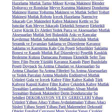
Hazırlama
Mutfak Tartısı
Mikser
Kıyma Makinesi
Blender
Doğrayıcı ve Rondolar
Meyve Kurutma Makinesi
Dondurma
Makinesi
Hamur Yoğurma Makinesi ve Mutfak Şefleri
Yoğurt
Makinesi
Mutfak Robotu
İçecek Hazırlama
Narenciye
Sıkacağı
Çay Makineleri
Kahve Makinesi
Kettle ve Su
Isıtıcılar
Katı Meyve Sıkacağı
Elektrikli Semaver
Elektrikli
Cezve
Küçük Ev Aletleri Yedek Parça ve Aksesuarları
Mutfak
Aksesuarları
Mutfak Seti
Bulaşıklık
Askı ve Kancalar
Kaydırmaz
Mutfak Sabunluk
Mutfak Havluluk
Mutfak
Seramik ve Fayansları
Saklama ve Düzenleme
Kavanoz
Saklama ve Karıştırma Kabı
Çöp Poşeti
Sebzelikler
Saklama
Bonesi ve Kapağı
Mutfak Raf Düzenleyici
Poşetlik
Kaşıklık
Beslenme Kutusu
Damacana Pompası
Ekmeklik
Sefer Tası
Streç Film
Peçete Yüzüğü
Kavanoz Kapağı
Pipet
Buzdolabı
Poşeti
Doypack
Su Arıtma Cihazları ve Aksesuarları
Su
Arıtma Cihazları
Su Arıtma Filtreleri
Su Arıtma Aksesuarları
ve Yedek Parçaları
Arıtma Musluğu
Endüstriyel Mutfak
Ürünleri
Gıda ve İçecek
Kahve
Filtre Kahve Kağıdı
Türk
Kahvesi
Kapsül Kahve
Filtre Kahve
Çekirdek Kahve
Mutfak
Tezgahları
Laminant Mutfak Tezgahları
Ahşap Mutfak
Tezgahları
Bulaşık Makineleri
Derin Dondurucular
Su
Sebilleri
DEKORASYON VE EV GEREÇLERİ
Yılbaşı
Ürünleri
Yılbaşı Ağacı
Yılbaşı Aydınlatmaları
Yılbaşı Ağacı
Süsleri
Yılbaşı Sepeti
Yılbaşı Parti Malzemeleri
Dekoratif
Objeler
Fotoğraf Çerçevesi
Mum
Vazolar
Yapay Çiçekler