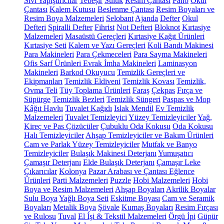
Sıvı Yapıştırıcılar
Tebeşir
Suluk
Resim Çantası
Pano
Okul
Çantası
Kalem Kutusu
Beslenme Çantası
Resim Boyaları ve
Resim Boya Malzemeleri
Selobant
Ajanda
Defter
Okul
Defteri
Spiralli Defter
Fihrist
Not Defteri
Bloknot
Kırtasiye
Malzemeleri
Masaüstü Gereçleri
Kırtasiye Kağıt Ürünleri
Kırtasiye Seti
Kalem ve Yazı Gereçleri
Koli Bandı Makinesi
Para Makineleri
Para Çekmeceleri
Para Sayma Makineleri
Ofis Sarf Ürünleri
Evrak İmha Makineleri
Laminasyon
Makineleri
Barkod Okuyucu
Temizlik Gereçleri ve
Ekipmanları
Temizlik Eldiveni
Temizlik Kovası
Temizlik,
Ovma Teli
Tüy Toplama Ürünleri
Faraş
Çekpas
Fırça ve
Süpürge
Temizlik Bezleri
Temizlik Süngeri
Paspas ve Mop
Kâğıt Havlu
Tuvalet Kağıdı
Islak Mendil
Ev Temizlik
Malzemeleri
Tuvalet Temizleyici
Yüzey Temizleyiciler
Yağ,
Kireç ve Pas Çözücüler
Çubuklu Oda Kokusu
Oda Kokusu
Halı Temizleyiciler
Ahşap Temizleyiciler ve Bakım Ürünleri
Cam ve Parlak Yüzey Temizleyiciler
Mutfak ve Banyo
Temizleyiciler
Bulaşık Makinesi Deterjanı
Yumuşatıcı
Çamaşır Deterjanı
Elde Bulaşık Deterjanı
Çamaşır Leke
Çıkarıcılar
Kolonya
Pazar Arabası ve Çantası
Eğlence
Ürünleri
Parti Malzemeleri
Puzzle
Hobi Malzemeleri
Hobi
Boya ve Resim Malzemeleri
Ahşap Boyaları
Akrilik Boyalar
Sulu Boya
Yağlı Boya Seti
Eskitme Boyası
Cam ve Seramik
Boyaları
Metalik Boya
Şövale
Kumaş Boyaları
Resim Fırçası
ve Rulosu
Tuval
El İşi & Tekstil Malzemeleri
Örgü İpi
Güpür