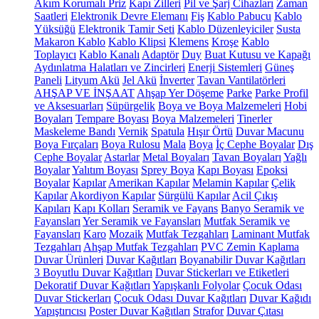
Akım Korumalı Priz
Kapı Zilleri
Pil ve Şarj Cihazları
Zaman
Saatleri
Elektronik Devre Elemanı
Fiş
Kablo Pabucu
Kablo
Yüksüğü
Elektronik Tamir Seti
Kablo Düzenleyiciler
Susta
Makaron Kablo
Kablo Klipsi
Klemens
Kroşe
Kablo
Toplayıcı
Kablo Kanalı
Adaptör
Duy
Buat Kutusu ve Kapağı
Aydınlatma Halatları ve Zincirleri
Enerji Sistemleri
Güneş
Paneli
Lityum Akü
Jel Akü
İnverter
Tavan Vantilatörleri
AHŞAP VE İNŞAAT
Ahşap Yer Döşeme
Parke
Parke Profil
ve Aksesuarları
Süpürgelik
Boya ve Boya Malzemeleri
Hobi
Boyaları
Tempare Boyası
Boya Malzemeleri
Tinerler
Maskeleme Bandı
Vernik
Spatula
Hışır Örtü
Duvar Macunu
Boya Fırçaları
Boya Rulosu
Mala
Boya
İç Cephe Boyalar
Dış
Cephe Boyalar
Astarlar
Metal Boyaları
Tavan Boyaları
Yağlı
Boyalar
Yalıtım Boyası
Sprey Boya
Kapı Boyası
Epoksi
Boyalar
Kapılar
Amerikan Kapılar
Melamin Kapılar
Çelik
Kapılar
Akordiyon Kapılar
Sürgülü Kapılar
Acil Çıkış
Kapıları
Kapı Kolları
Seramik ve Fayans
Banyo Seramik ve
Fayansları
Yer Seramik ve Fayansları
Mutfak Seramik ve
Fayansları
Karo
Mozaik
Mutfak Tezgahları
Laminant Mutfak
Tezgahları
Ahşap Mutfak Tezgahları
PVC Zemin Kaplama
Duvar Ürünleri
Duvar Kağıtları
Boyanabilir Duvar Kağıtları
3 Boyutlu Duvar Kağıtları
Duvar Stickerları ve Etiketleri
Dekoratif Duvar Kağıtları
Yapışkanlı Folyolar
Çocuk Odası
Duvar Stickerları
Çocuk Odası Duvar Kağıtları
Duvar Kağıdı
Yapıştırıcısı
Poster Duvar Kağıtları
Strafor
Duvar Çıtası