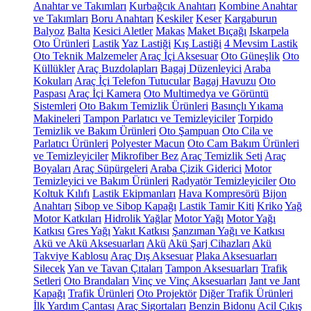
Anahtar ve Takımları
Kurbağcık Anahtarı
Kombine Anahtar
ve Takımları
Boru Anahtarı
Keskiler
Keser
Kargaburun
Balyoz
Balta
Kesici Aletler
Makas
Maket Bıçağı
Iskarpela
Oto Ürünleri
Lastik
Yaz Lastiği
Kış Lastiği
4 Mevsim Lastik
Oto Teknik Malzemeler
Araç İçi Aksesuar
Oto Güneşlik
Oto
Küllükler
Araç Buzdolapları
Bagaj Düzenleyici
Araba
Kokuları
Araç İçi Telefon Tutucular
Bagaj Havuzu
Oto
Paspası
Araç İçi Kamera
Oto Multimedya ve Görüntü
Sistemleri
Oto Bakım Temizlik Ürünleri
Basınçlı Yıkama
Makineleri
Tampon Parlatıcı ve Temizleyiciler
Torpido
Temizlik ve Bakım Ürünleri
Oto Şampuan
Oto Cila ve
Parlatıcı Ürünleri
Polyester Macun
Oto Cam Bakım Ürünleri
ve Temizleyiciler
Mikrofiber Bez
Araç Temizlik Seti
Araç
Boyaları
Araç Süpürgeleri
Araba Çizik Giderici
Motor
Temizleyici ve Bakım Ürünleri
Radyatör Temizleyiciler
Oto
Koltuk Kılıfı
Lastik Ekipmanları
Hava Kompresörü
Bijon
Anahtarı
Sibop ve Sibop Kapağı
Lastik Tamir Kiti
Kriko
Yağ
Motor Katkıları
Hidrolik Yağlar
Motor Yağı
Motor Yağı
Katkısı
Gres Yağı
Yakıt Katkısı
Şanzıman Yağı ve Katkısı
Akü ve Akü Aksesuarları
Akü
Akü Şarj Cihazları
Akü
Takviye Kablosu
Araç Dış Aksesuar
Plaka Aksesuarları
Silecek
Yan ve Tavan Çıtaları
Tampon Aksesuarları
Trafik
Setleri
Oto Brandaları
Vinç ve Vinç Aksesuarları
Jant ve Jant
Kapağı
Trafik Ürünleri
Oto Projektör
Diğer Trafik Ürünleri
İlk Yardım Çantası
Araç Sigortaları
Benzin Bidonu
Acil Çıkış