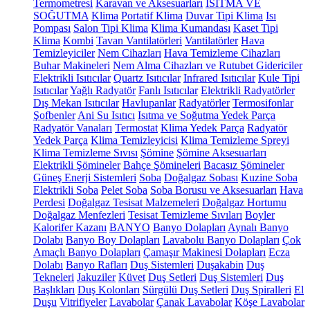
Termometresi
Karavan ve Aksesuarları
ISITMA VE
SOĞUTMA
Klima
Portatif Klima
Duvar Tipi Klima
Isı
Pompası
Salon Tipi Klima
Klima Kumandası
Kaset Tipi
Klima
Kombi
Tavan Vantilatörleri
Vantilatörler
Hava
Temizleyiciler
Nem Cihazları
Hava Temizleme Cihazları
Buhar Makineleri
Nem Alma Cihazları ve Rutubet Gidericiler
Elektrikli Isıtıcılar
Quartz Isıtıcılar
Infrared Isıtıcılar
Kule Tipi
Isıtıcılar
Yağlı Radyatör
Fanlı Isıtıcılar
Elektrikli Radyatörler
Dış Mekan Isıtıcılar
Havlupanlar
Radyatörler
Termosifonlar
Şofbenler
Ani Su Isıtıcı
Isıtma ve Soğutma Yedek Parça
Radyatör Vanaları
Termostat
Klima Yedek Parça
Radyatör
Yedek Parça
Klima Temizleyicisi
Klima Temizleme Spreyi
Klima Temizleme Sıvısı
Şömine
Şömine Aksesuarları
Elektrikli Şömineler
Bahçe Şömineleri
Bacasız Şömineler
Güneş Enerji Sistemleri
Soba
Doğalgaz Sobası
Kuzine Soba
Elektrikli Soba
Pelet Soba
Soba Borusu ve Aksesuarları
Hava
Perdesi
Doğalgaz Tesisat Malzemeleri
Doğalgaz Hortumu
Doğalgaz Menfezleri
Tesisat Temizleme Sıvıları
Boyler
Kalorifer Kazanı
BANYO
Banyo Dolapları
Aynalı Banyo
Dolabı
Banyo Boy Dolapları
Lavabolu Banyo Dolapları
Çok
Amaçlı Banyo Dolapları
Çamaşır Makinesi Dolapları
Ecza
Dolabı
Banyo Rafları
Duş Sistemleri
Duşakabin
Duş
Tekneleri
Jakuziler
Küvet
Duş Setleri
Duş Sistemleri
Duş
Başlıkları
Duş Kolonları
Sürgülü Duş Setleri
Duş Spiralleri
El
Duşu
Vitrifiyeler
Lavabolar
Çanak Lavabolar
Köşe Lavabolar