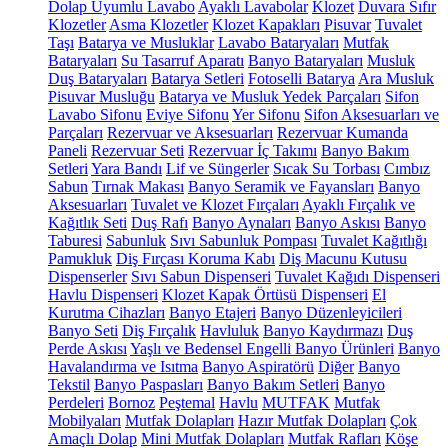
Dolap Uyumlu Lavabo
Ayaklı Lavabolar
Klozet
Duvara Sıfır
Klozetler
Asma Klozetler
Klozet Kapakları
Pisuvar
Tuvalet
Taşı
Batarya ve Musluklar
Lavabo Bataryaları
Mutfak
Bataryaları
Su Tasarruf Aparatı
Banyo Bataryaları
Musluk
Duş Bataryaları
Batarya Setleri
Fotoselli Batarya
Ara Musluk
Pisuvar Musluğu
Batarya ve Musluk Yedek Parçaları
Sifon
Lavabo Sifonu
Eviye Sifonu
Yer Sifonu
Sifon Aksesuarları ve
Parçaları
Rezervuar ve Aksesuarları
Rezervuar Kumanda
Paneli
Rezervuar Seti
Rezervuar İç Takımı
Banyo Bakım
Setleri
Yara Bandı
Lif ve Süngerler
Sıcak Su Torbası
Cımbız
Sabun
Tırnak Makası
Banyo Seramik ve Fayansları
Banyo
Aksesuarları
Tuvalet ve Klozet Fırçaları
Ayaklı Fırçalık ve
Kağıtlık Seti
Duş Rafı
Banyo Aynaları
Banyo Askısı
Banyo
Taburesi
Sabunluk
Sıvı Sabunluk Pompası
Tuvalet Kağıtlığı
Pamukluk
Diş Fırçası Koruma Kabı
Diş Macunu Kutusu
Dispenserler
Sıvı Sabun Dispenseri
Tuvalet Kağıdı Dispenseri
Havlu Dispenseri
Klozet Kapak Örtüsü Dispenseri
El
Kurutma Cihazları
Banyo Etajeri
Banyo Düzenleyicileri
Banyo Seti
Diş Fırçalık
Havluluk
Banyo Kaydırmazı
Duş
Perde Askısı
Yaşlı ve Bedensel Engelli Banyo Ürünleri
Banyo
Havalandırma ve Isıtma
Banyo Aspiratörü
Diğer
Banyo
Tekstil
Banyo Paspasları
Banyo Bakım Setleri
Banyo
Perdeleri
Bornoz
Peştemal
Havlu
MUTFAK
Mutfak
Mobilyaları
Mutfak Dolapları
Hazır Mutfak Dolapları
Çok
Amaçlı Dolap
Mini Mutfak Dolapları
Mutfak Rafları
Köşe