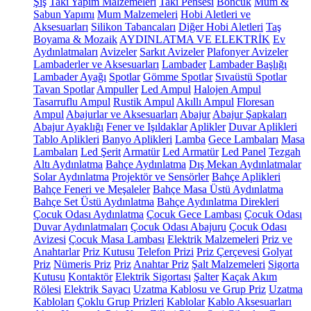
Şiş
Takı Yapım Malzemeleri
Takı Pensesi
Boncuk
Mum &
Sabun Yapımı
Mum Malzemeleri
Hobi Aletleri ve
Aksesuarları
Silikon Tabancaları
Diğer Hobi Aletleri
Taş
Boyama & Mozaik
AYDINLATMA VE ELEKTRİK
Ev
Aydınlatmaları
Avizeler
Sarkıt Avizeler
Plafonyer Avizeler
Lambaderler ve Aksesuarları
Lambader
Lambader Başlığı
Lambader Ayağı
Spotlar
Gömme Spotlar
Sıvaüstü Spotlar
Tavan Spotlar
Ampuller
Led Ampul
Halojen Ampul
Tasarruflu Ampul
Rustik Ampul
Akıllı Ampul
Floresan
Ampul
Abajurlar ve Aksesuarları
Abajur
Abajur Şapkaları
Abajur Ayaklığı
Fener ve Işıldaklar
Aplikler
Duvar Aplikleri
Tablo Aplikleri
Banyo Aplikleri
Lamba
Gece Lambaları
Masa
Lambaları
Led Şerit
Armatür
Led Armatür
Led Panel
Tezgah
Altı Aydınlatma
Bahçe Aydınlatma
Dış Mekan Aydınlatmalar
Solar Aydınlatma
Projektör ve Sensörler
Bahçe Aplikleri
Bahçe Feneri ve Meşaleler
Bahçe Masa Üstü Aydınlatma
Bahçe Set Üstü Aydınlatma
Bahçe Aydınlatma Direkleri
Çocuk Odası Aydınlatma
Çocuk Gece Lambası
Çocuk Odası
Duvar Aydınlatmaları
Çocuk Odası Abajuru
Çocuk Odası
Avizesi
Çocuk Masa Lambası
Elektrik Malzemeleri
Priz ve
Anahtarlar
Priz Kutusu
Telefon Prizi
Priz Çerçevesi
Golyat
Priz
Nümeris Priz
Priz
Anahtar Priz
Şalt Malzemeleri
Sigorta
Kutusu
Kontaktör
Elektrik Sigortası
Şalter
Kaçak Akım
Rölesi
Elektrik Sayacı
Uzatma Kablosu ve Grup Priz
Uzatma
Kabloları
Çoklu Grup Prizleri
Kablolar
Kablo Aksesuarları