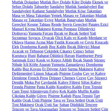
Mutfak Dolapları
Mutfak Boy Dolabı
Kiler Dolabı
Ekmek ve
Sebze Dolabı
Tabureler
Sandalye
Mutfak Sandalyeleri
Bar
Sandalyeleri
Katlanır Sandalyeler
Mutfak Köşe Takımları
Masa ve Masa Takımları
Yemek Masası ve Takımları
Mutfak
Masası ve Takımları
Eviye
Mutfak Bataryaları
Mutfak
Gereçleri
Kesme Tahtası
Rende
Servis Gereçleri
Patates Ezici
Manuel Kıyma Makinesi
Krema Pompası
Dilimleyici
Doğrayıcı
Yumurta Fırçası
Bıçak ve Bıçak Setleri
Yağ
Sıçratmaz
Soyucu, Oyacak
Ölçü Kabı ve Kaşığı
Merdane ve
Oklava
Hamur Açma Matı
Fındık Kıracağı ve Ceviz Kıracağı
Elek
Dondurma Kaşığı
Buz Kalıbı
Bıçak Bileyici Masat
Açacak ve Tirbuşon
Çekirdek Çıkarıcı
Çırpıcı
Sebze
Kurutucu
Huni
Baharat Öğütücü
Havan
Hamburger Presi
Sarımsak Ezici
Kaşık ve Kepçe Altlığı
Bıçak Standı
Süzgeç
Nihale
İçli Köfte Aparatı
Yumurta Zamanlayıcı
Dondurma
Kalıbı
Buz Kovası
Et Dövme Aleti
Sarma Makinesi
Kahve
Değirmenleri
Limon Sıkacağı
Pişirme Grubu
Çay ve Kahve
Demleme
French Press
Dripper
Chemex
Cezve
Çay Süzgeci
Demlik
Moka Pot
Çaydanlık
Kahve Filtresi
Sifon Kahve
Fırında Pişirme
Pasta Kalıbı
Kurabiye Kalıbı
Fırın Tepsisi
Cam Tepsi
Alüminyum Folyo
Kek Kalıbı
Muffin Kalıbı
Çikolata Kalıbı
Güveç
Pişirme Kağıdı
Pizza Tepsisi
Tart
Kalıbı
Ocak Üstü Pişirme
Tava ve Tava Setleri
Ocak Üstü
Tost Makinesi
Ocak Üstü Sac
Sahan
Düdüklü Tencere
Tencere ve Tava Aksesuarları
Tencere ve Tencere Setleri
Çöp