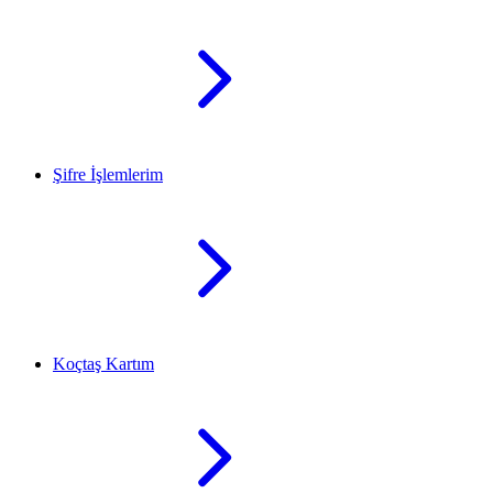
Şifre İşlemlerim
Koçtaş Kartım