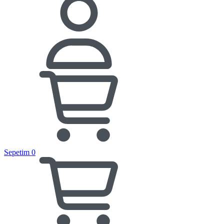
Sepetim
0