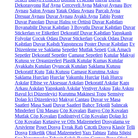
Dekorasyonu
Raf
Ayna
Çerçeveli Ayna
Makyaj Aynası
Boy
Aynası
Salon Aynası
Yatak Odası Aynası
Parçalı Ayna
Dresuar Aynası
Duvar Aynası
Ayaklı Ayna
Tablo
Poster
Duvar Panoları
Duvar Halısı ve Örtüsü
Duvar Kağıtları
Boyanabilir Duvar Kağıtları
3 Boyutlu Duvar Kağıtları
Duvar
Stickerları ve Etiketleri
Dekoratif Duvar Kağıtları
Yapışkanlı
Folyolar
Çocuk Odası Duvar Stickerları
Çocuk Odası Duvar
Kağıtları
Duvar Kağıdı Yapıştırıcısı
Poster Duvar Kağıtları
Ev
Düzenleme ve Saklama
Sepetler
Mutfak Sepeti
Çok Amaçlı
Sepetler
Dekoratif Sepetler
Çamaşır Sepetleri
Kutular
Makyaj
Kutusu ve Organizerleri
Plastik Kutular
Kumaş Kutular
Ayakkabı Kutuları
Oyuncak Kutuları
Saklama Kutusu
Dekoratif Kutu
Takı Kutusu
Çamaşır Kurutma Askısı
Saklama Hurçları
Hurçlar
Vakumlu Hurçlar
Halı Hurcu
Askılar
Elbise ve Aksesuar Askıları
Dekoratif Askılar
Kapı
Arkası Askıları
Yapışkanlı Askılar
Vestiyer Askısı
Takı Askısı
Bavul İçi Düzenleyici
Kurutma Makinesi Topu
Şemsiye
Dolap İçi Düzenleyici
Makyaj Çantası
Duvar ve Masa
Saatleri
Masa Saati
Duvar Saatleri
Bahçe Tekstili
Salıncak
Minderleri
Ütü Masası
Çöp Kovaları
Banyo Çöp Kovaları
Mutfak Çöp Kovaları
Endüstriyel Çöp Kovaları
Dolap İçi
Çöp Kovaları
Kırtasiye ve Ofis Malzemeleri
Dosyalama ve
Arşivleme
Poşet Dosya
Evrak Rafı
Çıtçıtlı Dosya
Klasör
Telli
Dosya
Etiketlik
Okul Malzemeleri
Yazı Tahtası
Tahta Silgisi