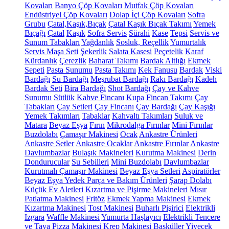
Kovaları
Banyo Çöp Kovaları
Mutfak Çöp Kovaları
Endüstriyel Çöp Kovaları
Dolap İçi Çöp Kovaları
Sofra
Grubu
Çatal,Kaşık,Bıçak
Çatal Kaşık Bıçak Takımı
Yemek
Bıçağı
Çatal
Kaşık
Sofra Servis
Sürahi
Kase
Tepsi
Servis ve
Sunum Tabakları
Yağdanlık
Sosluk, Reçellik
Yumurtalık
Servis Maşa Seti
Şekerlik
Salata Kasesi
Peçetelik
Karaf
Kürdanlık
Çerezlik
Baharat Takımı
Bardak Altlığı
Ekmek
Sepeti
Pasta Sunumu
Pasta Takımı
Kek Fanusu
Bardak
Viski
Bardağı
Su Bardağı
Meşrubat Bardağı
Rakı Bardağı
Kadeh
Bardak Seti
Bira Bardağı
Shot Bardağı
Çay ve Kahve
Sunumu
Sütlük
Kahve Fincanı
Kupa
Fincan Takımı
Çay
Tabakları
Çay Setleri
Çay Fincanı
Çay Bardağı
Çay Kaşığı
Yemek Takımları
Tabaklar
Kahvaltı Takımları
Suluk ve
Matara
Beyaz Eşya
Fırın
Mikrodalga Fırınlar
Mini Fırınlar
Buzdolabı
Çamaşır Makinesi
Ocak
Ankastre Ürünleri
Ankastre Setler
Ankastre Ocaklar
Ankastre Fırınlar
Ankastre
Davlumbazlar
Bulaşık Makineleri
Kurutma Makinesi
Derin
Dondurucular
Su Sebilleri
Mini Buzdolabı
Davlumbazlar
Kurutmalı Çamaşır Makinesi
Beyaz Eşya Setleri
Aspiratörler
Beyaz Eşya Yedek Parça ve Bakım Ürünleri
Şarap Dolabı
Küçük Ev Aletleri
Kızartma ve Pişirme Makineleri
Mısır
Patlatma Makinesi
Fritöz
Ekmek Yapma Makinesi
Ekmek
Kızartma Makinesi
Tost Makinesi
Buharlı Pişirici
Elektrikli
Izgara
Waffle Makinesi
Yumurta Haşlayıcı
Elektrikli Tencere
ve Tava
Pizza Makinesi
Krep Makinesi
Basküller
Yiyecek