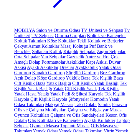
MOBİLYA
Salon ve Oturma Odası
TV Ünitesi ve Sehpası
Tv
Üniteleri
TV Sehpası
Oturma Grupları
Koltuk ve Kanepeler
Koltuk Takımları
Köşe Koltuklar
Tekli Koltuk ve Berjerler
Çekyat
Armut Koltuklar
Masaj Koltuğu
Puf
Bank ve
Benchler
Sallanan Koltuk
Kitaplık
Sehpalar
Zigon Sehpalar
Orta Sehpalar
Yan Sehpalar
Gazetelik
Antre ve Hol
Çok
Amaçlı Dolap
Portmantolar
Askılıklar
Kapı Askısı
Duvar
Askısı
Ayaklı Askılıklar
Dresuar
Ayakkabılık
Yatak Odası
Gardırop
Kapaklı Gardırop
Sürgülü Gardırop
Bez Gardırop
Açık Dolap
Köşe Gardırop
Yüklük
Baza
Tek Kişilik Baza
Çift Kişilik Baza
Yatak Başlığı
Çift Kişilik Yatak Başlığı
Tek
Kişilik Yatak Başlığı
Yatak
Çift Kişilik Yatak
Tek Kişilik
Yatak
Hasta Yatağı
Yatak Pedi & Şiltesi
Karyola
Tek Kişilik
Karyola
Çift Kişilik Karyola
Şifonyerler
Komodin
Yatak
Odası Takımları
Makyaj Masası
Takı Dolabı
Sandık
Paravan
Ofis ve Çalışma Mobilyaları
Çalışma ve Bilgisayar Masası
Oyuncu Koltukları
Çalışma ve Ofis Sandalyeleri
Keson
Ofis
Dolabı
Ofis Koltukları ve Kanepeleri
Ayaklı Küllükler
Laptop
Sehpası
Oyuncu Masası
Toplantı Masası
Ofis Masası ve
Takımları
Yemek Odası
Yemek Odası Takımları
Vitrin
Yemek