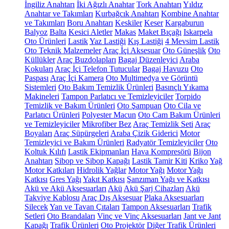
İngiliz Anahtarı
İki Ağızlı Anahtar
Tork Anahtarı
Yıldız
Anahtar ve Takımları
Kurbağcık Anahtarı
Kombine Anahtar
ve Takımları
Boru Anahtarı
Keskiler
Keser
Kargaburun
Balyoz
Balta
Kesici Aletler
Makas
Maket Bıçağı
Iskarpela
Oto Ürünleri
Lastik
Yaz Lastiği
Kış Lastiği
4 Mevsim Lastik
Oto Teknik Malzemeler
Araç İçi Aksesuar
Oto Güneşlik
Oto
Küllükler
Araç Buzdolapları
Bagaj Düzenleyici
Araba
Kokuları
Araç İçi Telefon Tutucular
Bagaj Havuzu
Oto
Paspası
Araç İçi Kamera
Oto Multimedya ve Görüntü
Sistemleri
Oto Bakım Temizlik Ürünleri
Basınçlı Yıkama
Makineleri
Tampon Parlatıcı ve Temizleyiciler
Torpido
Temizlik ve Bakım Ürünleri
Oto Şampuan
Oto Cila ve
Parlatıcı Ürünleri
Polyester Macun
Oto Cam Bakım Ürünleri
ve Temizleyiciler
Mikrofiber Bez
Araç Temizlik Seti
Araç
Boyaları
Araç Süpürgeleri
Araba Çizik Giderici
Motor
Temizleyici ve Bakım Ürünleri
Radyatör Temizleyiciler
Oto
Koltuk Kılıfı
Lastik Ekipmanları
Hava Kompresörü
Bijon
Anahtarı
Sibop ve Sibop Kapağı
Lastik Tamir Kiti
Kriko
Yağ
Motor Katkıları
Hidrolik Yağlar
Motor Yağı
Motor Yağı
Katkısı
Gres Yağı
Yakıt Katkısı
Şanzıman Yağı ve Katkısı
Akü ve Akü Aksesuarları
Akü
Akü Şarj Cihazları
Akü
Takviye Kablosu
Araç Dış Aksesuar
Plaka Aksesuarları
Silecek
Yan ve Tavan Çıtaları
Tampon Aksesuarları
Trafik
Setleri
Oto Brandaları
Vinç ve Vinç Aksesuarları
Jant ve Jant
Kapağı
Trafik Ürünleri
Oto Projektör
Diğer Trafik Ürünleri