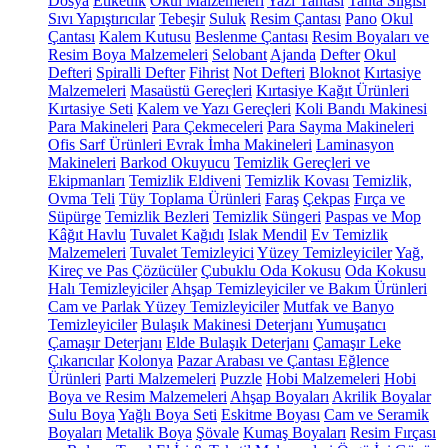
Dosya
Etiketlik
Okul Malzemeleri
Yazı Tahtası
Tahta Silgisi
Sıvı Yapıştırıcılar
Tebeşir
Suluk
Resim Çantası
Pano
Okul
Çantası
Kalem Kutusu
Beslenme Çantası
Resim Boyaları ve
Resim Boya Malzemeleri
Selobant
Ajanda
Defter
Okul
Defteri
Spiralli Defter
Fihrist
Not Defteri
Bloknot
Kırtasiye
Malzemeleri
Masaüstü Gereçleri
Kırtasiye Kağıt Ürünleri
Kırtasiye Seti
Kalem ve Yazı Gereçleri
Koli Bandı Makinesi
Para Makineleri
Para Çekmeceleri
Para Sayma Makineleri
Ofis Sarf Ürünleri
Evrak İmha Makineleri
Laminasyon
Makineleri
Barkod Okuyucu
Temizlik Gereçleri ve
Ekipmanları
Temizlik Eldiveni
Temizlik Kovası
Temizlik,
Ovma Teli
Tüy Toplama Ürünleri
Faraş
Çekpas
Fırça ve
Süpürge
Temizlik Bezleri
Temizlik Süngeri
Paspas ve Mop
Kâğıt Havlu
Tuvalet Kağıdı
Islak Mendil
Ev Temizlik
Malzemeleri
Tuvalet Temizleyici
Yüzey Temizleyiciler
Yağ,
Kireç ve Pas Çözücüler
Çubuklu Oda Kokusu
Oda Kokusu
Halı Temizleyiciler
Ahşap Temizleyiciler ve Bakım Ürünleri
Cam ve Parlak Yüzey Temizleyiciler
Mutfak ve Banyo
Temizleyiciler
Bulaşık Makinesi Deterjanı
Yumuşatıcı
Çamaşır Deterjanı
Elde Bulaşık Deterjanı
Çamaşır Leke
Çıkarıcılar
Kolonya
Pazar Arabası ve Çantası
Eğlence
Ürünleri
Parti Malzemeleri
Puzzle
Hobi Malzemeleri
Hobi
Boya ve Resim Malzemeleri
Ahşap Boyaları
Akrilik Boyalar
Sulu Boya
Yağlı Boya Seti
Eskitme Boyası
Cam ve Seramik
Boyaları
Metalik Boya
Şövale
Kumaş Boyaları
Resim Fırçası