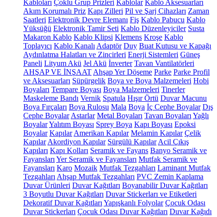
Kabloları
Çoklu Grup Prizleri
Kablolar
Kablo Aksesuarları
Akım Korumalı Priz
Kapı Zilleri
Pil ve Şarj Cihazları
Zaman
Saatleri
Elektronik Devre Elemanı
Fiş
Kablo Pabucu
Kablo
Yüksüğü
Elektronik Tamir Seti
Kablo Düzenleyiciler
Susta
Makaron Kablo
Kablo Klipsi
Klemens
Kroşe
Kablo
Toplayıcı
Kablo Kanalı
Adaptör
Duy
Buat Kutusu ve Kapağı
Aydınlatma Halatları ve Zincirleri
Enerji Sistemleri
Güneş
Paneli
Lityum Akü
Jel Akü
İnverter
Tavan Vantilatörleri
AHŞAP VE İNŞAAT
Ahşap Yer Döşeme
Parke
Parke Profil
ve Aksesuarları
Süpürgelik
Boya ve Boya Malzemeleri
Hobi
Boyaları
Tempare Boyası
Boya Malzemeleri
Tinerler
Maskeleme Bandı
Vernik
Spatula
Hışır Örtü
Duvar Macunu
Boya Fırçaları
Boya Rulosu
Mala
Boya
İç Cephe Boyalar
Dış
Cephe Boyalar
Astarlar
Metal Boyaları
Tavan Boyaları
Yağlı
Boyalar
Yalıtım Boyası
Sprey Boya
Kapı Boyası
Epoksi
Boyalar
Kapılar
Amerikan Kapılar
Melamin Kapılar
Çelik
Kapılar
Akordiyon Kapılar
Sürgülü Kapılar
Acil Çıkış
Kapıları
Kapı Kolları
Seramik ve Fayans
Banyo Seramik ve
Fayansları
Yer Seramik ve Fayansları
Mutfak Seramik ve
Fayansları
Karo
Mozaik
Mutfak Tezgahları
Laminant Mutfak
Tezgahları
Ahşap Mutfak Tezgahları
PVC Zemin Kaplama
Duvar Ürünleri
Duvar Kağıtları
Boyanabilir Duvar Kağıtları
3 Boyutlu Duvar Kağıtları
Duvar Stickerları ve Etiketleri
Dekoratif Duvar Kağıtları
Yapışkanlı Folyolar
Çocuk Odası
Duvar Stickerları
Çocuk Odası Duvar Kağıtları
Duvar Kağıdı