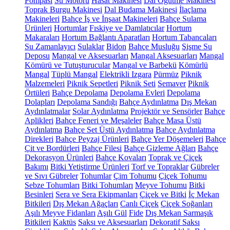
Pompası
Su Motoru
Hasat Makinesi
Dal Öğütme Makinesi
Toprak Burgu Makinesi
Dal Budama Makinesi
İlaçlama
Makineleri
Bahçe İş ve İnşaat Makineleri
Bahçe Sulama
Ürünleri
Hortumlar
Fıskiye ve Damlatıcılar
Hortum
Makaraları
Hortum Bağlantı Aparatları
Hortum Tabancaları
Su Zamanlayıcı
Sulaklar
Bidon
Bahçe Musluğu
Şişme Su
Deposu
Mangal ve Aksesuarları
Mangal Aksesuarları
Mangal
Kömürü ve Tutuşturucular
Mangal ve Barbekü
Kömürlü
Mangal
Tüplü Mangal
Elektrikli Izgara
Pürmüz
Piknik
Malzemeleri
Piknik Sepetleri
Piknik Seti
Semaver
Piknik
Örtüleri
Bahçe Depolama
Depolama Evleri
Depolama
Dolapları
Depolama Sandığı
Bahçe Aydınlatma
Dış Mekan
Aydınlatmalar
Solar Aydınlatma
Projektör ve Sensörler
Bahçe
Aplikleri
Bahçe Feneri ve Meşaleler
Bahçe Masa Üstü
Aydınlatma
Bahçe Set Üstü Aydınlatma
Bahçe Aydınlatma
Direkleri
Bahçe Peyzaj Ürünleri
Bahçe Yer Döşemeleri
Bahçe
Çit ve Bordürleri
Bahçe Filesi
Bahçe Gizleme Ağları
Bahçe
Dekorasyon Ürünleri
Bahçe Kovaları
Toprak ve Çiçek
Bakımı
Bitki Yetiştirme Ürünleri
Torf ve Topraklar
Gübreler
ve Sıvı Gübreler
Tohumlar
Çim Tohumu
Çiçek Tohumu
Sebze Tohumları
Bitki Tohumları
Meyve Tohumu
Bitki
Besinleri
Sera ve Sera Ekipmanları
Çiçek ve Bitki
İç Mekan
Bitkileri
Dış Mekan Ağaçları
Canlı Çiçek
Çiçek Soğanları
Aşılı Meyve Fidanları
Aşılı Gül
Fide
Dış Mekan Sarmaşık
Bitkileri
Kaktüs
Saksı ve Aksesuarları
Dekoratif Saksı