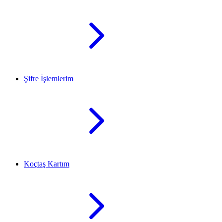
Şifre İşlemlerim
Koçtaş Kartım