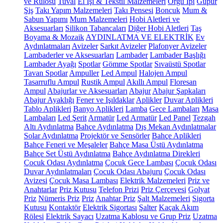
ve Rulosu
Tuval
El İşi & Tekstil Malzemeleri
Örgü İpi
Güpür
Şiş
Takı Yapım Malzemeleri
Takı Pensesi
Boncuk
Mum &
Sabun Yapımı
Mum Malzemeleri
Hobi Aletleri ve
Aksesuarları
Silikon Tabancaları
Diğer Hobi Aletleri
Taş
Boyama & Mozaik
AYDINLATMA VE ELEKTRİK
Ev
Aydınlatmaları
Avizeler
Sarkıt Avizeler
Plafonyer Avizeler
Lambaderler ve Aksesuarları
Lambader
Lambader Başlığı
Lambader Ayağı
Spotlar
Gömme Spotlar
Sıvaüstü Spotlar
Tavan Spotlar
Ampuller
Led Ampul
Halojen Ampul
Tasarruflu Ampul
Rustik Ampul
Akıllı Ampul
Floresan
Ampul
Abajurlar ve Aksesuarları
Abajur
Abajur Şapkaları
Abajur Ayaklığı
Fener ve Işıldaklar
Aplikler
Duvar Aplikleri
Tablo Aplikleri
Banyo Aplikleri
Lamba
Gece Lambaları
Masa
Lambaları
Led Şerit
Armatür
Led Armatür
Led Panel
Tezgah
Altı Aydınlatma
Bahçe Aydınlatma
Dış Mekan Aydınlatmalar
Solar Aydınlatma
Projektör ve Sensörler
Bahçe Aplikleri
Bahçe Feneri ve Meşaleler
Bahçe Masa Üstü Aydınlatma
Bahçe Set Üstü Aydınlatma
Bahçe Aydınlatma Direkleri
Çocuk Odası Aydınlatma
Çocuk Gece Lambası
Çocuk Odası
Duvar Aydınlatmaları
Çocuk Odası Abajuru
Çocuk Odası
Avizesi
Çocuk Masa Lambası
Elektrik Malzemeleri
Priz ve
Anahtarlar
Priz Kutusu
Telefon Prizi
Priz Çerçevesi
Golyat
Priz
Nümeris Priz
Priz
Anahtar Priz
Şalt Malzemeleri
Sigorta
Kutusu
Kontaktör
Elektrik Sigortası
Şalter
Kaçak Akım
Rölesi
Elektrik Sayacı
Uzatma Kablosu ve Grup Priz
Uzatma