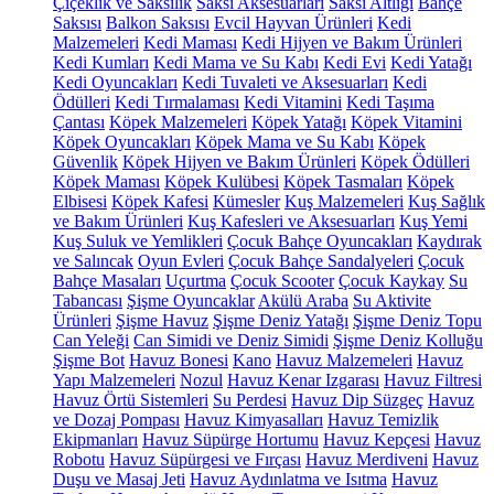
Çiçeklik ve Saksılık
Saksı Aksesuarları
Saksı Altlığı
Bahçe
Saksısı
Balkon Saksısı
Evcil Hayvan Ürünleri
Kedi
Malzemeleri
Kedi Maması
Kedi Hijyen ve Bakım Ürünleri
Kedi Kumları
Kedi Mama ve Su Kabı
Kedi Evi
Kedi Yatağı
Kedi Oyuncakları
Kedi Tuvaleti ve Aksesuarları
Kedi
Ödülleri
Kedi Tırmalaması
Kedi Vitamini
Kedi Taşıma
Çantası
Köpek Malzemeleri
Köpek Yatağı
Köpek Vitamini
Köpek Oyuncakları
Köpek Mama ve Su Kabı
Köpek
Güvenlik
Köpek Hijyen ve Bakım Ürünleri
Köpek Ödülleri
Köpek Maması
Köpek Kulübesi
Köpek Tasmaları
Köpek
Elbisesi
Köpek Kafesi
Kümesler
Kuş Malzemeleri
Kuş Sağlık
ve Bakım Ürünleri
Kuş Kafesleri ve Aksesuarları
Kuş Yemi
Kuş Suluk ve Yemlikleri
Çocuk Bahçe Oyuncakları
Kaydırak
ve Salıncak
Oyun Evleri
Çocuk Bahçe Sandalyeleri
Çocuk
Bahçe Masaları
Uçurtma
Çocuk Scooter
Çocuk Kaykay
Su
Tabancası
Şişme Oyuncaklar
Akülü Araba
Su Aktivite
Ürünleri
Şişme Havuz
Şişme Deniz Yatağı
Şişme Deniz Topu
Can Yeleği
Can Simidi ve Deniz Simidi
Şişme Deniz Kolluğu
Şişme Bot
Havuz Bonesi
Kano
Havuz Malzemeleri
Havuz
Yapı Malzemeleri
Nozul
Havuz Kenar Izgarası
Havuz Filtresi
Havuz Örtü Sistemleri
Su Perdesi
Havuz Dip Süzgeç
Havuz
ve Dozaj Pompası
Havuz Kimyasalları
Havuz Temizlik
Ekipmanları
Havuz Süpürge Hortumu
Havuz Kepçesi
Havuz
Robotu
Havuz Süpürgesi ve Fırçası
Havuz Merdiveni
Havuz
Duşu ve Masaj Jeti
Havuz Aydınlatma ve Isıtma
Havuz