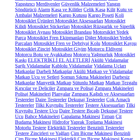
Yapıştırıcı
Merdivenler
Güvenlik Malzemeleri
Yangın
Söndürücü
Alarm
Kasa ve Kilitler
Çelik Kasa
Kilit
Kutu ve
Ambalaj Malzemeleri
Kargo Kutusu
Kargo Poşeti
Koli
Motosiklet Ürünleri
Motorsiklet Aksesuarları
Motosiklet
Kilidi
Motosiklet Stickerları
Motosiklet Rüzgarlık ve Siperlik
Motosiklet Aynası
Motosiklet Brandası
Motorsiklet Yedek
Parça
Motosiklet Fren Ekipmanları
Diğer Motosiklet Yedek
Parçaları
Motosiklet Fren ve Debriyaj Kolu
Motosiklet Kayışı
Motosiklet Zinciri
Motosiklet Giyim
Motorcu Eldiveni
Motorcu Botu ve Ayakkabısı
Motorcu Yağmurluk
Motosiklet
Kaskı
ELEKTRİKLİ EL ALETLERİ
Akülü Vidalamalar
Şarjlı Vidalamalar
Kablolu Vidalamalar
Vidalama Uçları
Matkaplar
Darbeli Matkaplar
Akülü Matkap ve Vidalamalar
Matkap Ucu ve Setleri
Somun Sıkma Makineleri
Darbesiz
Matkaplar
Manyetik Matkap
Sütunlu Matkap
Matkap Tezgahı
Kırıcılar ve Deliciler
Zımpara ve Polisaj
Zımpara Makineleri
Polisaj Makineleri
Planyalar
Zımpara Kağıdı ve Aksesuarları
Testereler
Daire Testereler
Dekupaj Testereler
Çok Amaçlı
Testereler
Tilki Kuyruğu Testereler
Testere Aksesuarları
Tilki
Kuyruğu Testere Ucu
Daire Testere Bıçağı
Dekupaj Testere
Ucu
Bahçe Makineleri
Çapalama Makinesi
Tırpan
Çit
Budama Makinesi
Hidrofor
Yaprak Toplama Makinesi
Motorlu Testere
Elektrikli Testereler
Benzinli Testereler
Testere Zincirleri ve Yağları
Çim Biçme Makinesi
Benzinli
Çim Biçme Makinesi
Elektrikli Çim Biçme Makinesi
Kenar