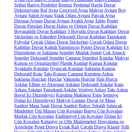
Setleri
Banyo Perdeleri
Bornoz
Peştemal
Havlu
Duvar
Dekorasyonu
Raf
Ayna
Çerçeveli Ayna
Makyaj Aynası
Boy
Aynası
Salon Aynası
Yatak Odası Aynası
Parçalı Ayna
Dresuar Aynası
Duvar Aynası
Ayaklı Ayna
Tablo
Poster
Duvar Panoları
Duvar Halısı ve Örtüsü
Duvar Kağıtları
Boyanabilir Duvar Kağıtları
3 Boyutlu Duvar Kağıtları
Duvar
Stickerları ve Etiketleri
Dekoratif Duvar Kağıtları
Yapışkanlı
Folyolar
Çocuk Odası Duvar Stickerları
Çocuk Odası Duvar
Kağıtları
Duvar Kağıdı Yapıştırıcısı
Poster Duvar Kağıtları
Ev
Düzenleme ve Saklama
Sepetler
Mutfak Sepeti
Çok Amaçlı
Sepetler
Dekoratif Sepetler
Çamaşır Sepetleri
Kutular
Makyaj
Kutusu ve Organizerleri
Plastik Kutular
Kumaş Kutular
Ayakkabı Kutuları
Oyuncak Kutuları
Saklama Kutusu
Dekoratif Kutu
Takı Kutusu
Çamaşır Kurutma Askısı
Saklama Hurçları
Hurçlar
Vakumlu Hurçlar
Halı Hurcu
Askılar
Elbise ve Aksesuar Askıları
Dekoratif Askılar
Kapı
Arkası Askıları
Yapışkanlı Askılar
Vestiyer Askısı
Takı Askısı
Bavul İçi Düzenleyici
Kurutma Makinesi Topu
Şemsiye
Dolap İçi Düzenleyici
Makyaj Çantası
Duvar ve Masa
Saatleri
Masa Saati
Duvar Saatleri
Bahçe Tekstili
Salıncak
Minderleri
Ütü Masası
Çöp Kovaları
Banyo Çöp Kovaları
Mutfak Çöp Kovaları
Endüstriyel Çöp Kovaları
Dolap İçi
Çöp Kovaları
Kırtasiye ve Ofis Malzemeleri
Dosyalama ve
Arşivleme
Poşet Dosya
Evrak Rafı
Çıtçıtlı Dosya
Klasör
Telli