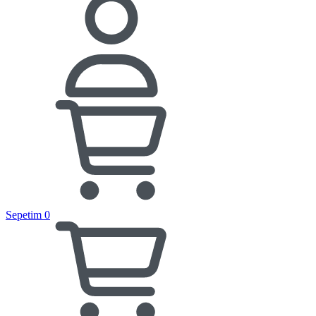
Sepetim
0