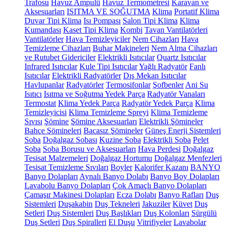
Trafosu
Havuz Ampulü
Havuz Termometresi
Karavan ve
Aksesuarları
ISITMA VE SOĞUTMA
Klima
Portatif Klima
Duvar Tipi Klima
Isı Pompası
Salon Tipi Klima
Klima
Kumandası
Kaset Tipi Klima
Kombi
Tavan Vantilatörleri
Vantilatörler
Hava Temizleyiciler
Nem Cihazları
Hava
Temizleme Cihazları
Buhar Makineleri
Nem Alma Cihazları
ve Rutubet Gidericiler
Elektrikli Isıtıcılar
Quartz Isıtıcılar
Infrared Isıtıcılar
Kule Tipi Isıtıcılar
Yağlı Radyatör
Fanlı
Isıtıcılar
Elektrikli Radyatörler
Dış Mekan Isıtıcılar
Havlupanlar
Radyatörler
Termosifonlar
Şofbenler
Ani Su
Isıtıcı
Isıtma ve Soğutma Yedek Parça
Radyatör Vanaları
Termostat
Klima Yedek Parça
Radyatör Yedek Parça
Klima
Temizleyicisi
Klima Temizleme Spreyi
Klima Temizleme
Sıvısı
Şömine
Şömine Aksesuarları
Elektrikli Şömineler
Bahçe Şömineleri
Bacasız Şömineler
Güneş Enerji Sistemleri
Soba
Doğalgaz Sobası
Kuzine Soba
Elektrikli Soba
Pelet
Soba
Soba Borusu ve Aksesuarları
Hava Perdesi
Doğalgaz
Tesisat Malzemeleri
Doğalgaz Hortumu
Doğalgaz Menfezleri
Tesisat Temizleme Sıvıları
Boyler
Kalorifer Kazanı
BANYO
Banyo Dolapları
Aynalı Banyo Dolabı
Banyo Boy Dolapları
Lavabolu Banyo Dolapları
Çok Amaçlı Banyo Dolapları
Çamaşır Makinesi Dolapları
Ecza Dolabı
Banyo Rafları
Duş
Sistemleri
Duşakabin
Duş Tekneleri
Jakuziler
Küvet
Duş
Setleri
Duş Sistemleri
Duş Başlıkları
Duş Kolonları
Sürgülü
Duş Setleri
Duş Spiralleri
El Duşu
Vitrifiyeler
Lavabolar