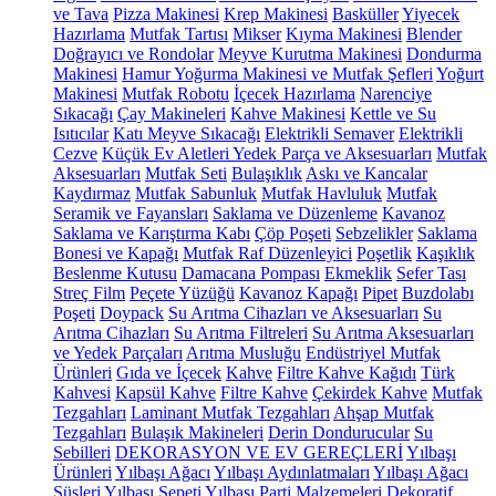
ve Tava
Pizza Makinesi
Krep Makinesi
Basküller
Yiyecek
Hazırlama
Mutfak Tartısı
Mikser
Kıyma Makinesi
Blender
Doğrayıcı ve Rondolar
Meyve Kurutma Makinesi
Dondurma
Makinesi
Hamur Yoğurma Makinesi ve Mutfak Şefleri
Yoğurt
Makinesi
Mutfak Robotu
İçecek Hazırlama
Narenciye
Sıkacağı
Çay Makineleri
Kahve Makinesi
Kettle ve Su
Isıtıcılar
Katı Meyve Sıkacağı
Elektrikli Semaver
Elektrikli
Cezve
Küçük Ev Aletleri Yedek Parça ve Aksesuarları
Mutfak
Aksesuarları
Mutfak Seti
Bulaşıklık
Askı ve Kancalar
Kaydırmaz
Mutfak Sabunluk
Mutfak Havluluk
Mutfak
Seramik ve Fayansları
Saklama ve Düzenleme
Kavanoz
Saklama ve Karıştırma Kabı
Çöp Poşeti
Sebzelikler
Saklama
Bonesi ve Kapağı
Mutfak Raf Düzenleyici
Poşetlik
Kaşıklık
Beslenme Kutusu
Damacana Pompası
Ekmeklik
Sefer Tası
Streç Film
Peçete Yüzüğü
Kavanoz Kapağı
Pipet
Buzdolabı
Poşeti
Doypack
Su Arıtma Cihazları ve Aksesuarları
Su
Arıtma Cihazları
Su Arıtma Filtreleri
Su Arıtma Aksesuarları
ve Yedek Parçaları
Arıtma Musluğu
Endüstriyel Mutfak
Ürünleri
Gıda ve İçecek
Kahve
Filtre Kahve Kağıdı
Türk
Kahvesi
Kapsül Kahve
Filtre Kahve
Çekirdek Kahve
Mutfak
Tezgahları
Laminant Mutfak Tezgahları
Ahşap Mutfak
Tezgahları
Bulaşık Makineleri
Derin Dondurucular
Su
Sebilleri
DEKORASYON VE EV GEREÇLERİ
Yılbaşı
Ürünleri
Yılbaşı Ağacı
Yılbaşı Aydınlatmaları
Yılbaşı Ağacı
Süsleri
Yılbaşı Sepeti
Yılbaşı Parti Malzemeleri
Dekoratif