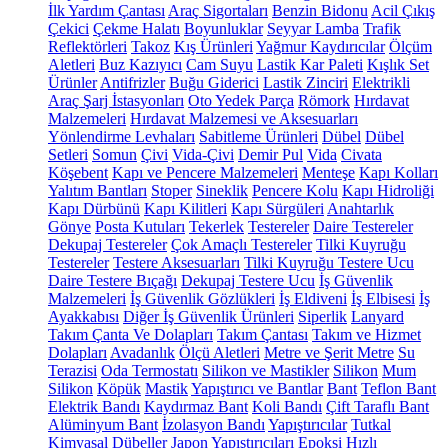
İlk Yardım Çantası
Araç Sigortaları
Benzin Bidonu
Acil Çıkış
Çekici
Çekme Halatı
Boyunluklar
Seyyar Lamba
Trafik
Reflektörleri
Takoz
Kış Ürünleri
Yağmur Kaydırıcılar
Ölçüm
Aletleri
Buz Kazıyıcı
Cam Suyu
Lastik Kar Paleti
Kışlık Set
Ürünler
Antifrizler
Buğu Giderici
Lastik Zinciri
Elektrikli
Araç Şarj İstasyonları
Oto Yedek Parça
Römork
Hırdavat
Malzemeleri
Hırdavat Malzemesi ve Aksesuarları
Yönlendirme Levhaları
Sabitleme Ürünleri
Dübel
Dübel
Setleri
Somun
Çivi
Vida-Çivi
Demir Pul
Vida
Civata
Köşebent
Kapı ve Pencere Malzemeleri
Menteşe
Kapı Kolları
Yalıtım Bantları
Stoper
Sineklik
Pencere Kolu
Kapı Hidroliği
Kapı Dürbünü
Kapı Kilitleri
Kapı Sürgüleri
Anahtarlık
Gönye
Posta Kutuları
Tekerlek
Testereler
Daire Testereler
Dekupaj Testereler
Çok Amaçlı Testereler
Tilki Kuyruğu
Testereler
Testere Aksesuarları
Tilki Kuyruğu Testere Ucu
Daire Testere Bıçağı
Dekupaj Testere Ucu
İş Güvenlik
Malzemeleri
İş Güvenlik Gözlükleri
İş Eldiveni
İş Elbisesi
İş
Ayakkabısı
Diğer İş Güvenlik Ürünleri
Siperlik
Lanyard
Takım Çanta Ve Dolapları
Takım Çantası
Takım ve Hizmet
Dolapları
Avadanlık
Ölçü Aletleri
Metre ve Şerit Metre
Su
Terazisi
Oda Termostatı
Silikon ve Mastikler
Silikon
Mum
Silikon
Köpük
Mastik
Yapıştırıcı ve Bantlar
Bant
Teflon Bant
Elektrik Bandı
Kaydırmaz Bant
Koli Bandı
Çift Taraflı Bant
Alüminyum Bant
İzolasyon Bandı
Yapıştırıcılar
Tutkal
Kimyasal Dübeller
Japon Yapıştırıcıları
Epoksi
Hızlı