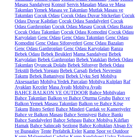
Masası Sandalyesi
Konsol
Servis Masaları
Masa ve Masa
Takımları
Yemek Masası ve Takımları
Mutfak Masası ve
Takımları
Çocuk Odası
Çocuk Odası Duvar Stickerları
Çocuk
Odası Duvar Kağıtları
Çocuk Odası Sandalyeleri
Çocuk
Odası Gardıropları
Çocuk Odası Masası
Çocuk Odası Bazası
Çocuk Odası Takımları
Çocuk Odası Komodini
Çocuk Odası
Karyolaları
Genç Odası
Genç Odası Takımları
Genç Odası
Komodini
Genç Odası Şifonyerleri
Genç Odası Bazaları
Genç Odası Gardıropları
Genç Odası Karyolaları
Ranza
Bebek Odası
Bebek Beşikleri
Mama Sandalyesi
Bebek
Karyolaları
Bebek Gardıropları
Bebek Yatakları
Bebek Odası
Takımları
Oyuncak Dolabı
Bebek Şifonyer
Bebek Odası
Tekstili
Bebek Yorganı
Bebek Çarşafı
Bebek Nevresim
Takımı
Bebek Battaniyesi
Bebek Uyku Seti
Mobilya
Aksesuarları
Mobilya Yedek Parçaları
Mobilya Kulpları
Raf
Ayakları
Keçeler
Masa Ayağı
Mobilya Ayağı
BAHÇE,BALKON VE OUTDOOR
Bahçe Mobilyaları
Bahçe Takımları
Balkon ve Bahçe Oturma Grubu
Bahçe ve
Balkon Yemek Masası Takımları
Balkon ve Bahçe Köşe
Takımı
Bistro Setleri
Bahçe Minderi
Çardak ve Kameriyeler
Bahçe ve Balkon Masası
Bahçe Şemsiyesi
Bahçe Bankı
Bahçe Sandalyeleri
Bahçe Sehpası
Bahçe Mobilya Kılıfları
Hamak
Bahçe Salıncağı
Şezlong
Bahçe Koltukları
Ahşap Ev
ve Bungalov
Tente
Prefabrik Evler
Kamp Spor ve Outdoor
Kamp Malzemeleri
Çadırlar
Kamp Sandalyesi
Uyku Tulumu