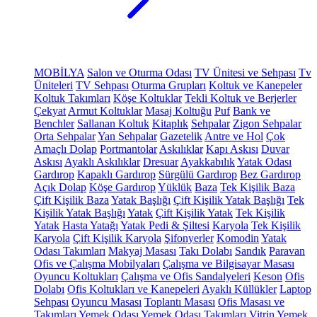
MOBİLYA
Salon ve Oturma Odası
TV Ünitesi ve Sehpası
Tv
Üniteleri
TV Sehpası
Oturma Grupları
Koltuk ve Kanepeler
Koltuk Takımları
Köşe Koltuklar
Tekli Koltuk ve Berjerler
Çekyat
Armut Koltuklar
Masaj Koltuğu
Puf
Bank ve
Benchler
Sallanan Koltuk
Kitaplık
Sehpalar
Zigon Sehpalar
Orta Sehpalar
Yan Sehpalar
Gazetelik
Antre ve Hol
Çok
Amaçlı Dolap
Portmantolar
Askılıklar
Kapı Askısı
Duvar
Askısı
Ayaklı Askılıklar
Dresuar
Ayakkabılık
Yatak Odası
Gardırop
Kapaklı Gardırop
Sürgülü Gardırop
Bez Gardırop
Açık Dolap
Köşe Gardırop
Yüklük
Baza
Tek Kişilik Baza
Çift Kişilik Baza
Yatak Başlığı
Çift Kişilik Yatak Başlığı
Tek
Kişilik Yatak Başlığı
Yatak
Çift Kişilik Yatak
Tek Kişilik
Yatak
Hasta Yatağı
Yatak Pedi & Şiltesi
Karyola
Tek Kişilik
Karyola
Çift Kişilik Karyola
Şifonyerler
Komodin
Yatak
Odası Takımları
Makyaj Masası
Takı Dolabı
Sandık
Paravan
Ofis ve Çalışma Mobilyaları
Çalışma ve Bilgisayar Masası
Oyuncu Koltukları
Çalışma ve Ofis Sandalyeleri
Keson
Ofis
Dolabı
Ofis Koltukları ve Kanepeleri
Ayaklı Küllükler
Laptop
Sehpası
Oyuncu Masası
Toplantı Masası
Ofis Masası ve
Takımları
Yemek Odası
Yemek Odası Takımları
Vitrin
Yemek