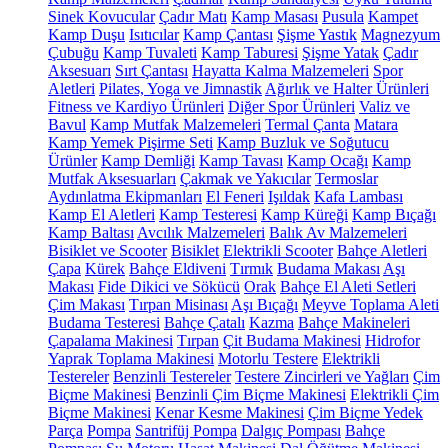
Sinek Kovucular
Çadır Matı
Kamp Masası
Pusula
Kampet
Kamp Duşu
Isıtıcılar
Kamp Çantası
Şişme Yastık
Magnezyum
Çubuğu
Kamp Tuvaleti
Kamp Taburesi
Şişme Yatak
Çadır
Aksesuarı
Sırt Çantası
Hayatta Kalma Malzemeleri
Spor
Aletleri
Pilates, Yoga ve Jimnastik
Ağırlık ve Halter Ürünleri
Fitness ve Kardiyo Ürünleri
Diğer Spor Ürünleri
Valiz ve
Bavul
Kamp Mutfak Malzemeleri
Termal Çanta
Matara
Kamp Yemek Pişirme Seti
Kamp Buzluk ve Soğutucu
Ürünler
Kamp Demliği
Kamp Tavası
Kamp Ocağı
Kamp
Mutfak Aksesuarları
Çakmak ve Yakıcılar
Termoslar
Aydınlatma Ekipmanları
El Feneri
Işıldak
Kafa Lambası
Kamp El Aletleri
Kamp Testeresi
Kamp Küreği
Kamp Bıçağı
Kamp Baltası
Avcılık Malzemeleri
Balık Av Malzemeleri
Bisiklet ve Scooter
Bisiklet
Elektrikli Scooter
Bahçe Aletleri
Çapa
Kürek
Bahçe Eldiveni
Tırmık
Budama Makası
Aşı
Makası
Fide Dikici ve Sökücü
Orak
Bahçe El Aleti Setleri
Çim Makası
Tırpan Misinası
Aşı Bıçağı
Meyve Toplama Aleti
Budama Testeresi
Bahçe Çatalı
Kazma
Bahçe Makineleri
Çapalama Makinesi
Tırpan
Çit Budama Makinesi
Hidrofor
Yaprak Toplama Makinesi
Motorlu Testere
Elektrikli
Testereler
Benzinli Testereler
Testere Zincirleri ve Yağları
Çim
Biçme Makinesi
Benzinli Çim Biçme Makinesi
Elektrikli Çim
Biçme Makinesi
Kenar Kesme Makinesi
Çim Biçme Yedek
Parça
Pompa
Santrifüj Pompa
Dalgıç Pompası
Bahçe