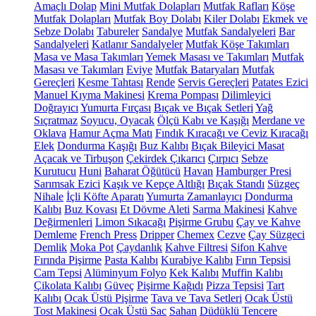
Amaçlı Dolap
Mini Mutfak Dolapları
Mutfak Rafları
Köşe
Mutfak Dolapları
Mutfak Boy Dolabı
Kiler Dolabı
Ekmek ve
Sebze Dolabı
Tabureler
Sandalye
Mutfak Sandalyeleri
Bar
Sandalyeleri
Katlanır Sandalyeler
Mutfak Köşe Takımları
Masa ve Masa Takımları
Yemek Masası ve Takımları
Mutfak
Masası ve Takımları
Eviye
Mutfak Bataryaları
Mutfak
Gereçleri
Kesme Tahtası
Rende
Servis Gereçleri
Patates Ezici
Manuel Kıyma Makinesi
Krema Pompası
Dilimleyici
Doğrayıcı
Yumurta Fırçası
Bıçak ve Bıçak Setleri
Yağ
Sıçratmaz
Soyucu, Oyacak
Ölçü Kabı ve Kaşığı
Merdane ve
Oklava
Hamur Açma Matı
Fındık Kıracağı ve Ceviz Kıracağı
Elek
Dondurma Kaşığı
Buz Kalıbı
Bıçak Bileyici Masat
Açacak ve Tirbuşon
Çekirdek Çıkarıcı
Çırpıcı
Sebze
Kurutucu
Huni
Baharat Öğütücü
Havan
Hamburger Presi
Sarımsak Ezici
Kaşık ve Kepçe Altlığı
Bıçak Standı
Süzgeç
Nihale
İçli Köfte Aparatı
Yumurta Zamanlayıcı
Dondurma
Kalıbı
Buz Kovası
Et Dövme Aleti
Sarma Makinesi
Kahve
Değirmenleri
Limon Sıkacağı
Pişirme Grubu
Çay ve Kahve
Demleme
French Press
Dripper
Chemex
Cezve
Çay Süzgeci
Demlik
Moka Pot
Çaydanlık
Kahve Filtresi
Sifon Kahve
Fırında Pişirme
Pasta Kalıbı
Kurabiye Kalıbı
Fırın Tepsisi
Cam Tepsi
Alüminyum Folyo
Kek Kalıbı
Muffin Kalıbı
Çikolata Kalıbı
Güveç
Pişirme Kağıdı
Pizza Tepsisi
Tart
Kalıbı
Ocak Üstü Pişirme
Tava ve Tava Setleri
Ocak Üstü
Tost Makinesi
Ocak Üstü Sac
Sahan
Düdüklü Tencere