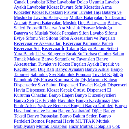
Çanak Lavabolar
Köşe Lavabolar
Dolap Uyumlu Lavabo
Ayaklı Lavabolar
Klozet
Duvara Sıfır Klozetler
Asma
Klozetler
Klozet Kapakları
Pisuvar
Tuvalet Taşı
Batarya ve
Musluklar
Lavabo Bataryaları
Mutfak Bataryaları
Su Tasarruf
Aparatı
Banyo Bataryaları
Musluk
Duş Bataryaları
Batarya
Setleri
Fotoselli Batarya
Ara Musluk
Pisuvar Musluğu
Batarya ve Musluk Yedek Parçaları
Sifon
Lavabo Sifonu
Eviye Sifonu
Yer Sifonu
Sifon Aksesuarları ve Parçaları
Rezervuar ve Aksesuarları
Rezervuar Kumanda Paneli
Rezervuar Seti
Rezervuar İç Takımı
Banyo Bakım Setleri
Yara Bandı
Lif ve Süngerler
Sıcak Su Torbası
Cımbız
Sabun
Tırnak Makası
Banyo Seramik ve Fayansları
Banyo
Aksesuarları
Tuvalet ve Klozet Fırçaları
Ayaklı Fırçalık ve
Kağıtlık Seti
Duş Rafı
Banyo Aynaları
Banyo Askısı
Banyo
Taburesi
Sabunluk
Sıvı Sabunluk Pompası
Tuvalet Kağıtlığı
Pamukluk
Diş Fırçası Koruma Kabı
Diş Macunu Kutusu
Dispenserler
Sıvı Sabun Dispenseri
Tuvalet Kağıdı Dispenseri
Havlu Dispenseri
Klozet Kapak Örtüsü Dispenseri
El
Kurutma Cihazları
Banyo Etajeri
Banyo Düzenleyicileri
Banyo Seti
Diş Fırçalık
Havluluk
Banyo Kaydırmazı
Duş
Perde Askısı
Yaşlı ve Bedensel Engelli Banyo Ürünleri
Banyo
Havalandırma ve Isıtma
Banyo Aspiratörü
Diğer
Banyo
Tekstil
Banyo Paspasları
Banyo Bakım Setleri
Banyo
Perdeleri
Bornoz
Peştemal
Havlu
MUTFAK
Mutfak
Mobilyaları
Mutfak Dolapları
Hazır Mutfak Dolapları
Çok