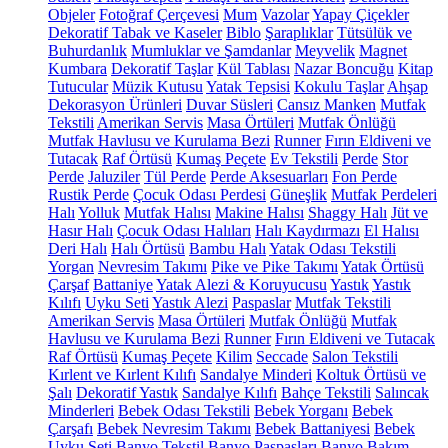
Objeler
Fotoğraf Çerçevesi
Mum
Vazolar
Yapay Çiçekler
Dekoratif Tabak ve Kaseler
Biblo
Şaraplıklar
Tütsülük ve
Buhurdanlık
Mumluklar ve Şamdanlar
Meyvelik
Magnet
Kumbara
Dekoratif Taşlar
Kül Tablası
Nazar Boncuğu
Kitap
Tutucular
Müzik Kutusu
Yatak Tepsisi
Kokulu Taşlar
Ahşap
Dekorasyon Ürünleri
Duvar Süsleri
Cansız Manken
Mutfak
Tekstili
Amerikan Servis
Masa Örtüleri
Mutfak Önlüğü
Mutfak Havlusu ve Kurulama Bezi
Runner
Fırın Eldiveni ve
Tutacak
Raf Örtüsü
Kumaş Peçete
Ev Tekstili
Perde
Stor
Perde
Jaluziler
Tül Perde
Perde Aksesuarları
Fon Perde
Rustik Perde
Çocuk Odası Perdesi
Güneşlik
Mutfak Perdeleri
Halı
Yolluk
Mutfak Halısı
Makine Halısı
Shaggy Halı
Jüt ve
Hasır Halı
Çocuk Odası Halıları
Halı Kaydırmazı
El Halısı
Deri Halı
Halı Örtüsü
Bambu Halı
Yatak Odası Tekstili
Yorgan
Nevresim Takımı
Pike ve Pike Takımı
Yatak Örtüsü
Çarşaf
Battaniye
Yatak Alezi & Koruyucusu
Yastık
Yastık
Kılıfı
Uyku Seti
Yastık Alezi
Paspaslar
Mutfak Tekstili
Amerikan Servis
Masa Örtüleri
Mutfak Önlüğü
Mutfak
Havlusu ve Kurulama Bezi
Runner
Fırın Eldiveni ve Tutacak
Raf Örtüsü
Kumaş Peçete
Kilim
Seccade
Salon Tekstili
Kırlent ve Kırlent Kılıfı
Sandalye Minderi
Koltuk Örtüsü ve
Şalı
Dekoratif Yastık
Sandalye Kılıfı
Bahçe Tekstili
Salıncak
Minderleri
Bebek Odası Tekstili
Bebek Yorganı
Bebek
Çarşafı
Bebek Nevresim Takımı
Bebek Battaniyesi
Bebek
Uyku Seti
Banyo Tekstil
Banyo Paspasları
Banyo Bakım