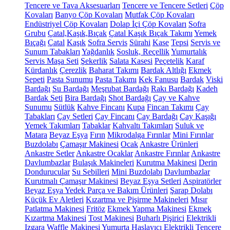
Tencere ve Tava Aksesuarları
Tencere ve Tencere Setleri
Çöp
Kovaları
Banyo Çöp Kovaları
Mutfak Çöp Kovaları
Endüstriyel Çöp Kovaları
Dolap İçi Çöp Kovaları
Sofra
Grubu
Çatal,Kaşık,Bıçak
Çatal Kaşık Bıçak Takımı
Yemek
Bıçağı
Çatal
Kaşık
Sofra Servis
Sürahi
Kase
Tepsi
Servis ve
Sunum Tabakları
Yağdanlık
Sosluk, Reçellik
Yumurtalık
Servis Maşa Seti
Şekerlik
Salata Kasesi
Peçetelik
Karaf
Kürdanlık
Çerezlik
Baharat Takımı
Bardak Altlığı
Ekmek
Sepeti
Pasta Sunumu
Pasta Takımı
Kek Fanusu
Bardak
Viski
Bardağı
Su Bardağı
Meşrubat Bardağı
Rakı Bardağı
Kadeh
Bardak Seti
Bira Bardağı
Shot Bardağı
Çay ve Kahve
Sunumu
Sütlük
Kahve Fincanı
Kupa
Fincan Takımı
Çay
Tabakları
Çay Setleri
Çay Fincanı
Çay Bardağı
Çay Kaşığı
Yemek Takımları
Tabaklar
Kahvaltı Takımları
Suluk ve
Matara
Beyaz Eşya
Fırın
Mikrodalga Fırınlar
Mini Fırınlar
Buzdolabı
Çamaşır Makinesi
Ocak
Ankastre Ürünleri
Ankastre Setler
Ankastre Ocaklar
Ankastre Fırınlar
Ankastre
Davlumbazlar
Bulaşık Makineleri
Kurutma Makinesi
Derin
Dondurucular
Su Sebilleri
Mini Buzdolabı
Davlumbazlar
Kurutmalı Çamaşır Makinesi
Beyaz Eşya Setleri
Aspiratörler
Beyaz Eşya Yedek Parça ve Bakım Ürünleri
Şarap Dolabı
Küçük Ev Aletleri
Kızartma ve Pişirme Makineleri
Mısır
Patlatma Makinesi
Fritöz
Ekmek Yapma Makinesi
Ekmek
Kızartma Makinesi
Tost Makinesi
Buharlı Pişirici
Elektrikli
Izgara
Waffle Makinesi
Yumurta Haşlayıcı
Elektrikli Tencere