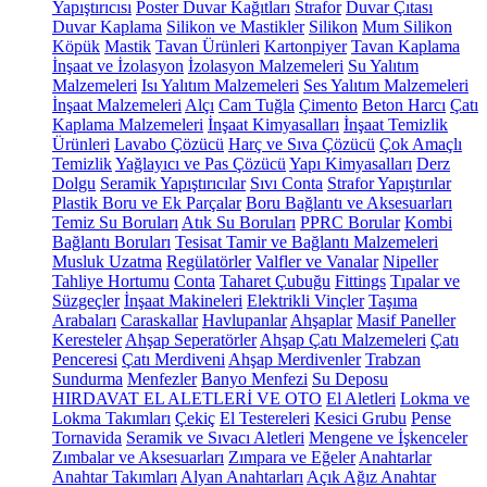
Yapıştırıcısı
Poster Duvar Kağıtları
Strafor
Duvar Çıtası
Duvar Kaplama
Silikon ve Mastikler
Silikon
Mum Silikon
Köpük
Mastik
Tavan Ürünleri
Kartonpiyer
Tavan Kaplama
İnşaat ve İzolasyon
İzolasyon Malzemeleri
Su Yalıtım
Malzemeleri
Isı Yalıtım Malzemeleri
Ses Yalıtım Malzemeleri
İnşaat Malzemeleri
Alçı
Cam Tuğla
Çimento
Beton Harcı
Çatı
Kaplama Malzemeleri
İnşaat Kimyasalları
İnşaat Temizlik
Ürünleri
Lavabo Çözücü
Harç ve Sıva Çözücü
Çok Amaçlı
Temizlik
Yağlayıcı ve Pas Çözücü
Yapı Kimyasalları
Derz
Dolgu
Seramik Yapıştırıcılar
Sıvı Conta
Strafor Yapıştırılar
Plastik Boru ve Ek Parçalar
Boru Bağlantı ve Aksesuarları
Temiz Su Boruları
Atık Su Boruları
PPRC Borular
Kombi
Bağlantı Boruları
Tesisat Tamir ve Bağlantı Malzemeleri
Musluk Uzatma
Regülatörler
Valfler ve Vanalar
Nipeller
Tahliye Hortumu
Conta
Taharet Çubuğu
Fittings
Tıpalar ve
Süzgeçler
İnşaat Makineleri
Elektrikli Vinçler
Taşıma
Arabaları
Caraskallar
Havlupanlar
Ahşaplar
Masif Paneller
Keresteler
Ahşap Seperatörler
Ahşap Çatı Malzemeleri
Çatı
Penceresi
Çatı Merdiveni
Ahşap Merdivenler
Trabzan
Sundurma
Menfezler
Banyo Menfezi
Su Deposu
HIRDAVAT EL ALETLERİ VE OTO
El Aletleri
Lokma ve
Lokma Takımları
Çekiç
El Testereleri
Kesici Grubu
Pense
Tornavida
Seramik ve Sıvacı Aletleri
Mengene ve İşkenceler
Zımbalar ve Aksesuarları
Zımpara ve Eğeler
Anahtarlar
Anahtar Takımları
Alyan Anahtarları
Açık Ağız Anahtar