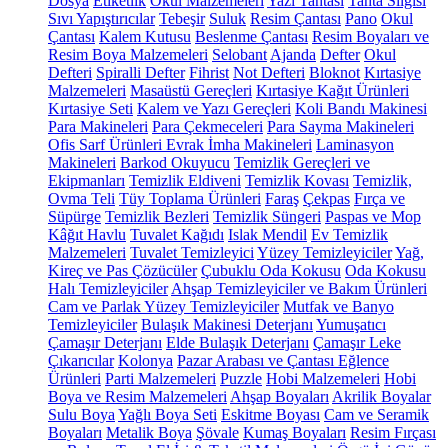
Dosya
Etiketlik
Okul Malzemeleri
Yazı Tahtası
Tahta Silgisi
Sıvı Yapıştırıcılar
Tebeşir
Suluk
Resim Çantası
Pano
Okul
Çantası
Kalem Kutusu
Beslenme Çantası
Resim Boyaları ve
Resim Boya Malzemeleri
Selobant
Ajanda
Defter
Okul
Defteri
Spiralli Defter
Fihrist
Not Defteri
Bloknot
Kırtasiye
Malzemeleri
Masaüstü Gereçleri
Kırtasiye Kağıt Ürünleri
Kırtasiye Seti
Kalem ve Yazı Gereçleri
Koli Bandı Makinesi
Para Makineleri
Para Çekmeceleri
Para Sayma Makineleri
Ofis Sarf Ürünleri
Evrak İmha Makineleri
Laminasyon
Makineleri
Barkod Okuyucu
Temizlik Gereçleri ve
Ekipmanları
Temizlik Eldiveni
Temizlik Kovası
Temizlik,
Ovma Teli
Tüy Toplama Ürünleri
Faraş
Çekpas
Fırça ve
Süpürge
Temizlik Bezleri
Temizlik Süngeri
Paspas ve Mop
Kâğıt Havlu
Tuvalet Kağıdı
Islak Mendil
Ev Temizlik
Malzemeleri
Tuvalet Temizleyici
Yüzey Temizleyiciler
Yağ,
Kireç ve Pas Çözücüler
Çubuklu Oda Kokusu
Oda Kokusu
Halı Temizleyiciler
Ahşap Temizleyiciler ve Bakım Ürünleri
Cam ve Parlak Yüzey Temizleyiciler
Mutfak ve Banyo
Temizleyiciler
Bulaşık Makinesi Deterjanı
Yumuşatıcı
Çamaşır Deterjanı
Elde Bulaşık Deterjanı
Çamaşır Leke
Çıkarıcılar
Kolonya
Pazar Arabası ve Çantası
Eğlence
Ürünleri
Parti Malzemeleri
Puzzle
Hobi Malzemeleri
Hobi
Boya ve Resim Malzemeleri
Ahşap Boyaları
Akrilik Boyalar
Sulu Boya
Yağlı Boya Seti
Eskitme Boyası
Cam ve Seramik
Boyaları
Metalik Boya
Şövale
Kumaş Boyaları
Resim Fırçası