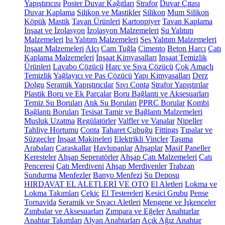
Yapıştırıcısı
Poster Duvar Kağıtları
Strafor
Duvar Çıtası
Duvar Kaplama
Silikon ve Mastikler
Silikon
Mum Silikon
Köpük
Mastik
Tavan Ürünleri
Kartonpiyer
Tavan Kaplama
İnşaat ve İzolasyon
İzolasyon Malzemeleri
Su Yalıtım
Malzemeleri
Isı Yalıtım Malzemeleri
Ses Yalıtım Malzemeleri
İnşaat Malzemeleri
Alçı
Cam Tuğla
Çimento
Beton Harcı
Çatı
Kaplama Malzemeleri
İnşaat Kimyasalları
İnşaat Temizlik
Ürünleri
Lavabo Çözücü
Harç ve Sıva Çözücü
Çok Amaçlı
Temizlik
Yağlayıcı ve Pas Çözücü
Yapı Kimyasalları
Derz
Dolgu
Seramik Yapıştırıcılar
Sıvı Conta
Strafor Yapıştırılar
Plastik Boru ve Ek Parçalar
Boru Bağlantı ve Aksesuarları
Temiz Su Boruları
Atık Su Boruları
PPRC Borular
Kombi
Bağlantı Boruları
Tesisat Tamir ve Bağlantı Malzemeleri
Musluk Uzatma
Regülatörler
Valfler ve Vanalar
Nipeller
Tahliye Hortumu
Conta
Taharet Çubuğu
Fittings
Tıpalar ve
Süzgeçler
İnşaat Makineleri
Elektrikli Vinçler
Taşıma
Arabaları
Caraskallar
Havlupanlar
Ahşaplar
Masif Paneller
Keresteler
Ahşap Seperatörler
Ahşap Çatı Malzemeleri
Çatı
Penceresi
Çatı Merdiveni
Ahşap Merdivenler
Trabzan
Sundurma
Menfezler
Banyo Menfezi
Su Deposu
HIRDAVAT EL ALETLERİ VE OTO
El Aletleri
Lokma ve
Lokma Takımları
Çekiç
El Testereleri
Kesici Grubu
Pense
Tornavida
Seramik ve Sıvacı Aletleri
Mengene ve İşkenceler
Zımbalar ve Aksesuarları
Zımpara ve Eğeler
Anahtarlar
Anahtar Takımları
Alyan Anahtarları
Açık Ağız Anahtar