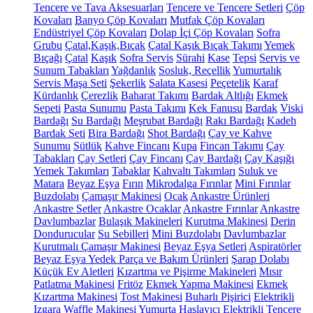
Tencere ve Tava Aksesuarları
Tencere ve Tencere Setleri
Çöp
Kovaları
Banyo Çöp Kovaları
Mutfak Çöp Kovaları
Endüstriyel Çöp Kovaları
Dolap İçi Çöp Kovaları
Sofra
Grubu
Çatal,Kaşık,Bıçak
Çatal Kaşık Bıçak Takımı
Yemek
Bıçağı
Çatal
Kaşık
Sofra Servis
Sürahi
Kase
Tepsi
Servis ve
Sunum Tabakları
Yağdanlık
Sosluk, Reçellik
Yumurtalık
Servis Maşa Seti
Şekerlik
Salata Kasesi
Peçetelik
Karaf
Kürdanlık
Çerezlik
Baharat Takımı
Bardak Altlığı
Ekmek
Sepeti
Pasta Sunumu
Pasta Takımı
Kek Fanusu
Bardak
Viski
Bardağı
Su Bardağı
Meşrubat Bardağı
Rakı Bardağı
Kadeh
Bardak Seti
Bira Bardağı
Shot Bardağı
Çay ve Kahve
Sunumu
Sütlük
Kahve Fincanı
Kupa
Fincan Takımı
Çay
Tabakları
Çay Setleri
Çay Fincanı
Çay Bardağı
Çay Kaşığı
Yemek Takımları
Tabaklar
Kahvaltı Takımları
Suluk ve
Matara
Beyaz Eşya
Fırın
Mikrodalga Fırınlar
Mini Fırınlar
Buzdolabı
Çamaşır Makinesi
Ocak
Ankastre Ürünleri
Ankastre Setler
Ankastre Ocaklar
Ankastre Fırınlar
Ankastre
Davlumbazlar
Bulaşık Makineleri
Kurutma Makinesi
Derin
Dondurucular
Su Sebilleri
Mini Buzdolabı
Davlumbazlar
Kurutmalı Çamaşır Makinesi
Beyaz Eşya Setleri
Aspiratörler
Beyaz Eşya Yedek Parça ve Bakım Ürünleri
Şarap Dolabı
Küçük Ev Aletleri
Kızartma ve Pişirme Makineleri
Mısır
Patlatma Makinesi
Fritöz
Ekmek Yapma Makinesi
Ekmek
Kızartma Makinesi
Tost Makinesi
Buharlı Pişirici
Elektrikli
Izgara
Waffle Makinesi
Yumurta Haşlayıcı
Elektrikli Tencere