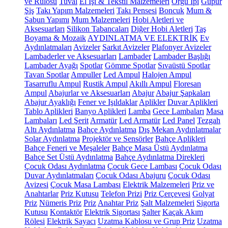
ve Rulosu
Tuval
El İşi & Tekstil Malzemeleri
Örgü İpi
Güpür
Şiş
Takı Yapım Malzemeleri
Takı Pensesi
Boncuk
Mum &
Sabun Yapımı
Mum Malzemeleri
Hobi Aletleri ve
Aksesuarları
Silikon Tabancaları
Diğer Hobi Aletleri
Taş
Boyama & Mozaik
AYDINLATMA VE ELEKTRİK
Ev
Aydınlatmaları
Avizeler
Sarkıt Avizeler
Plafonyer Avizeler
Lambaderler ve Aksesuarları
Lambader
Lambader Başlığı
Lambader Ayağı
Spotlar
Gömme Spotlar
Sıvaüstü Spotlar
Tavan Spotlar
Ampuller
Led Ampul
Halojen Ampul
Tasarruflu Ampul
Rustik Ampul
Akıllı Ampul
Floresan
Ampul
Abajurlar ve Aksesuarları
Abajur
Abajur Şapkaları
Abajur Ayaklığı
Fener ve Işıldaklar
Aplikler
Duvar Aplikleri
Tablo Aplikleri
Banyo Aplikleri
Lamba
Gece Lambaları
Masa
Lambaları
Led Şerit
Armatür
Led Armatür
Led Panel
Tezgah
Altı Aydınlatma
Bahçe Aydınlatma
Dış Mekan Aydınlatmalar
Solar Aydınlatma
Projektör ve Sensörler
Bahçe Aplikleri
Bahçe Feneri ve Meşaleler
Bahçe Masa Üstü Aydınlatma
Bahçe Set Üstü Aydınlatma
Bahçe Aydınlatma Direkleri
Çocuk Odası Aydınlatma
Çocuk Gece Lambası
Çocuk Odası
Duvar Aydınlatmaları
Çocuk Odası Abajuru
Çocuk Odası
Avizesi
Çocuk Masa Lambası
Elektrik Malzemeleri
Priz ve
Anahtarlar
Priz Kutusu
Telefon Prizi
Priz Çerçevesi
Golyat
Priz
Nümeris Priz
Priz
Anahtar Priz
Şalt Malzemeleri
Sigorta
Kutusu
Kontaktör
Elektrik Sigortası
Şalter
Kaçak Akım
Rölesi
Elektrik Sayacı
Uzatma Kablosu ve Grup Priz
Uzatma