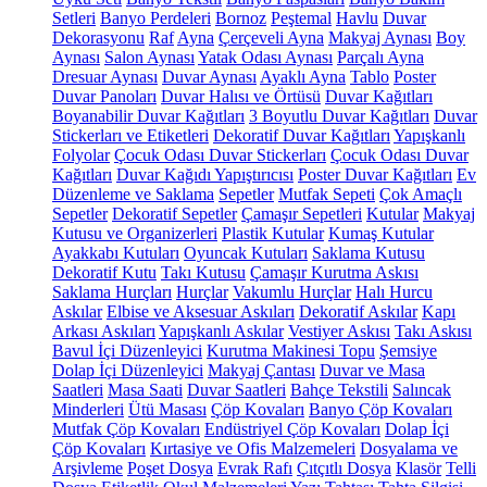
Setleri
Banyo Perdeleri
Bornoz
Peştemal
Havlu
Duvar
Dekorasyonu
Raf
Ayna
Çerçeveli Ayna
Makyaj Aynası
Boy
Aynası
Salon Aynası
Yatak Odası Aynası
Parçalı Ayna
Dresuar Aynası
Duvar Aynası
Ayaklı Ayna
Tablo
Poster
Duvar Panoları
Duvar Halısı ve Örtüsü
Duvar Kağıtları
Boyanabilir Duvar Kağıtları
3 Boyutlu Duvar Kağıtları
Duvar
Stickerları ve Etiketleri
Dekoratif Duvar Kağıtları
Yapışkanlı
Folyolar
Çocuk Odası Duvar Stickerları
Çocuk Odası Duvar
Kağıtları
Duvar Kağıdı Yapıştırıcısı
Poster Duvar Kağıtları
Ev
Düzenleme ve Saklama
Sepetler
Mutfak Sepeti
Çok Amaçlı
Sepetler
Dekoratif Sepetler
Çamaşır Sepetleri
Kutular
Makyaj
Kutusu ve Organizerleri
Plastik Kutular
Kumaş Kutular
Ayakkabı Kutuları
Oyuncak Kutuları
Saklama Kutusu
Dekoratif Kutu
Takı Kutusu
Çamaşır Kurutma Askısı
Saklama Hurçları
Hurçlar
Vakumlu Hurçlar
Halı Hurcu
Askılar
Elbise ve Aksesuar Askıları
Dekoratif Askılar
Kapı
Arkası Askıları
Yapışkanlı Askılar
Vestiyer Askısı
Takı Askısı
Bavul İçi Düzenleyici
Kurutma Makinesi Topu
Şemsiye
Dolap İçi Düzenleyici
Makyaj Çantası
Duvar ve Masa
Saatleri
Masa Saati
Duvar Saatleri
Bahçe Tekstili
Salıncak
Minderleri
Ütü Masası
Çöp Kovaları
Banyo Çöp Kovaları
Mutfak Çöp Kovaları
Endüstriyel Çöp Kovaları
Dolap İçi
Çöp Kovaları
Kırtasiye ve Ofis Malzemeleri
Dosyalama ve
Arşivleme
Poşet Dosya
Evrak Rafı
Çıtçıtlı Dosya
Klasör
Telli