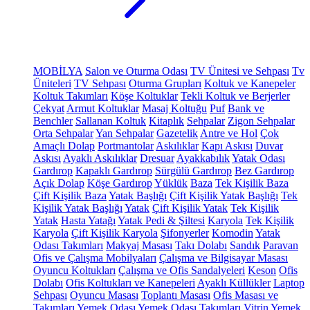
MOBİLYA
Salon ve Oturma Odası
TV Ünitesi ve Sehpası
Tv
Üniteleri
TV Sehpası
Oturma Grupları
Koltuk ve Kanepeler
Koltuk Takımları
Köşe Koltuklar
Tekli Koltuk ve Berjerler
Çekyat
Armut Koltuklar
Masaj Koltuğu
Puf
Bank ve
Benchler
Sallanan Koltuk
Kitaplık
Sehpalar
Zigon Sehpalar
Orta Sehpalar
Yan Sehpalar
Gazetelik
Antre ve Hol
Çok
Amaçlı Dolap
Portmantolar
Askılıklar
Kapı Askısı
Duvar
Askısı
Ayaklı Askılıklar
Dresuar
Ayakkabılık
Yatak Odası
Gardırop
Kapaklı Gardırop
Sürgülü Gardırop
Bez Gardırop
Açık Dolap
Köşe Gardırop
Yüklük
Baza
Tek Kişilik Baza
Çift Kişilik Baza
Yatak Başlığı
Çift Kişilik Yatak Başlığı
Tek
Kişilik Yatak Başlığı
Yatak
Çift Kişilik Yatak
Tek Kişilik
Yatak
Hasta Yatağı
Yatak Pedi & Şiltesi
Karyola
Tek Kişilik
Karyola
Çift Kişilik Karyola
Şifonyerler
Komodin
Yatak
Odası Takımları
Makyaj Masası
Takı Dolabı
Sandık
Paravan
Ofis ve Çalışma Mobilyaları
Çalışma ve Bilgisayar Masası
Oyuncu Koltukları
Çalışma ve Ofis Sandalyeleri
Keson
Ofis
Dolabı
Ofis Koltukları ve Kanepeleri
Ayaklı Küllükler
Laptop
Sehpası
Oyuncu Masası
Toplantı Masası
Ofis Masası ve
Takımları
Yemek Odası
Yemek Odası Takımları
Vitrin
Yemek