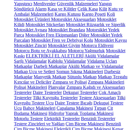
Yapıştırıcı
Merdivenler
Güvenlik Malzemeleri
Yangın
Söndürücü
Alarm
Kasa ve Kilitler
Çelik Kasa
Kilit
Kutu ve
Ambalaj Malzemeleri
Kargo Kutusu
Kargo Poşeti
Koli
Motosiklet Ürünleri
Motorsiklet Aksesuarları
Motosiklet
Kilidi
Motosiklet Stickerları
Motosiklet Rüzgarlık ve Siperlik
Motosiklet Aynası
Motosiklet Brandası
Motorsiklet Yedek
Parça
Motosiklet Fren Ekipmanları
Diğer Motosiklet Yedek
Parçaları
Motosiklet Fren ve Debriyaj Kolu
Motosiklet Kayışı
Motosiklet Zinciri
Motosiklet Giyim
Motorcu Eldiveni
Motorcu Botu ve Ayakkabısı
Motorcu Yağmurluk
Motosiklet
Kaskı
ELEKTRİKLİ EL ALETLERİ
Akülü Vidalamalar
Şarjlı Vidalamalar
Kablolu Vidalamalar
Vidalama Uçları
Matkaplar
Darbeli Matkaplar
Akülü Matkap ve Vidalamalar
Matkap Ucu ve Setleri
Somun Sıkma Makineleri
Darbesiz
Matkaplar
Manyetik Matkap
Sütunlu Matkap
Matkap Tezgahı
Kırıcılar ve Deliciler
Zımpara ve Polisaj
Zımpara Makineleri
Polisaj Makineleri
Planyalar
Zımpara Kağıdı ve Aksesuarları
Testereler
Daire Testereler
Dekupaj Testereler
Çok Amaçlı
Testereler
Tilki Kuyruğu Testereler
Testere Aksesuarları
Tilki
Kuyruğu Testere Ucu
Daire Testere Bıçağı
Dekupaj Testere
Ucu
Bahçe Makineleri
Çapalama Makinesi
Tırpan
Çit
Budama Makinesi
Hidrofor
Yaprak Toplama Makinesi
Motorlu Testere
Elektrikli Testereler
Benzinli Testereler
Testere Zincirleri ve Yağları
Çim Biçme Makinesi
Benzinli
Çim Biçme Makinesi
Elektrikli Çim Biçme Makinesi
Kenar