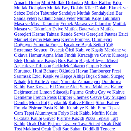
Amaçlı Dolap
Mini Mutfak Dolapları
Mutfak Rafları
Köşe
Mutfak Dolapları
Mutfak Boy Dolabı
Kiler Dolabı
Ekmek ve
Sebze Dolabı
Tabureler
Sandalye
Mutfak Sandalyeleri
Bar
Sandalyeleri
Katlanır Sandalyeler
Mutfak Köşe Takımları
Masa ve Masa Takımları
Yemek Masası ve Takımları
Mutfak
Masası ve Takımları
Eviye
Mutfak Bataryaları
Mutfak
Gereçleri
Kesme Tahtası
Rende
Servis Gereçleri
Patates Ezici
Manuel Kıyma Makinesi
Krema Pompası
Dilimleyici
Doğrayıcı
Yumurta Fırçası
Bıçak ve Bıçak Setleri
Yağ
Sıçratmaz
Soyucu, Oyacak
Ölçü Kabı ve Kaşığı
Merdane ve
Oklava
Hamur Açma Matı
Fındık Kıracağı ve Ceviz Kıracağı
Elek
Dondurma Kaşığı
Buz Kalıbı
Bıçak Bileyici Masat
Açacak ve Tirbuşon
Çekirdek Çıkarıcı
Çırpıcı
Sebze
Kurutucu
Huni
Baharat Öğütücü
Havan
Hamburger Presi
Sarımsak Ezici
Kaşık ve Kepçe Altlığı
Bıçak Standı
Süzgeç
Nihale
İçli Köfte Aparatı
Yumurta Zamanlayıcı
Dondurma
Kalıbı
Buz Kovası
Et Dövme Aleti
Sarma Makinesi
Kahve
Değirmenleri
Limon Sıkacağı
Pişirme Grubu
Çay ve Kahve
Demleme
French Press
Dripper
Chemex
Cezve
Çay Süzgeci
Demlik
Moka Pot
Çaydanlık
Kahve Filtresi
Sifon Kahve
Fırında Pişirme
Pasta Kalıbı
Kurabiye Kalıbı
Fırın Tepsisi
Cam Tepsi
Alüminyum Folyo
Kek Kalıbı
Muffin Kalıbı
Çikolata Kalıbı
Güveç
Pişirme Kağıdı
Pizza Tepsisi
Tart
Kalıbı
Ocak Üstü Pişirme
Tava ve Tava Setleri
Ocak Üstü
Tost Makinesi
Ocak Üstü Sac
Sahan
Düdüklü Tencere