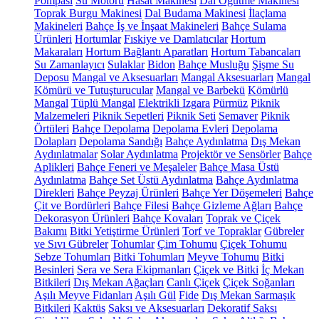
Pompası
Su Motoru
Hasat Makinesi
Dal Öğütme Makinesi
Toprak Burgu Makinesi
Dal Budama Makinesi
İlaçlama
Makineleri
Bahçe İş ve İnşaat Makineleri
Bahçe Sulama
Ürünleri
Hortumlar
Fıskiye ve Damlatıcılar
Hortum
Makaraları
Hortum Bağlantı Aparatları
Hortum Tabancaları
Su Zamanlayıcı
Sulaklar
Bidon
Bahçe Musluğu
Şişme Su
Deposu
Mangal ve Aksesuarları
Mangal Aksesuarları
Mangal
Kömürü ve Tutuşturucular
Mangal ve Barbekü
Kömürlü
Mangal
Tüplü Mangal
Elektrikli Izgara
Pürmüz
Piknik
Malzemeleri
Piknik Sepetleri
Piknik Seti
Semaver
Piknik
Örtüleri
Bahçe Depolama
Depolama Evleri
Depolama
Dolapları
Depolama Sandığı
Bahçe Aydınlatma
Dış Mekan
Aydınlatmalar
Solar Aydınlatma
Projektör ve Sensörler
Bahçe
Aplikleri
Bahçe Feneri ve Meşaleler
Bahçe Masa Üstü
Aydınlatma
Bahçe Set Üstü Aydınlatma
Bahçe Aydınlatma
Direkleri
Bahçe Peyzaj Ürünleri
Bahçe Yer Döşemeleri
Bahçe
Çit ve Bordürleri
Bahçe Filesi
Bahçe Gizleme Ağları
Bahçe
Dekorasyon Ürünleri
Bahçe Kovaları
Toprak ve Çiçek
Bakımı
Bitki Yetiştirme Ürünleri
Torf ve Topraklar
Gübreler
ve Sıvı Gübreler
Tohumlar
Çim Tohumu
Çiçek Tohumu
Sebze Tohumları
Bitki Tohumları
Meyve Tohumu
Bitki
Besinleri
Sera ve Sera Ekipmanları
Çiçek ve Bitki
İç Mekan
Bitkileri
Dış Mekan Ağaçları
Canlı Çiçek
Çiçek Soğanları
Aşılı Meyve Fidanları
Aşılı Gül
Fide
Dış Mekan Sarmaşık
Bitkileri
Kaktüs
Saksı ve Aksesuarları
Dekoratif Saksı