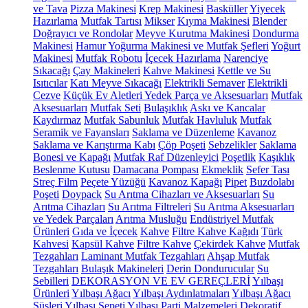
ve Tava
Pizza Makinesi
Krep Makinesi
Basküller
Yiyecek
Hazırlama
Mutfak Tartısı
Mikser
Kıyma Makinesi
Blender
Doğrayıcı ve Rondolar
Meyve Kurutma Makinesi
Dondurma
Makinesi
Hamur Yoğurma Makinesi ve Mutfak Şefleri
Yoğurt
Makinesi
Mutfak Robotu
İçecek Hazırlama
Narenciye
Sıkacağı
Çay Makineleri
Kahve Makinesi
Kettle ve Su
Isıtıcılar
Katı Meyve Sıkacağı
Elektrikli Semaver
Elektrikli
Cezve
Küçük Ev Aletleri Yedek Parça ve Aksesuarları
Mutfak
Aksesuarları
Mutfak Seti
Bulaşıklık
Askı ve Kancalar
Kaydırmaz
Mutfak Sabunluk
Mutfak Havluluk
Mutfak
Seramik ve Fayansları
Saklama ve Düzenleme
Kavanoz
Saklama ve Karıştırma Kabı
Çöp Poşeti
Sebzelikler
Saklama
Bonesi ve Kapağı
Mutfak Raf Düzenleyici
Poşetlik
Kaşıklık
Beslenme Kutusu
Damacana Pompası
Ekmeklik
Sefer Tası
Streç Film
Peçete Yüzüğü
Kavanoz Kapağı
Pipet
Buzdolabı
Poşeti
Doypack
Su Arıtma Cihazları ve Aksesuarları
Su
Arıtma Cihazları
Su Arıtma Filtreleri
Su Arıtma Aksesuarları
ve Yedek Parçaları
Arıtma Musluğu
Endüstriyel Mutfak
Ürünleri
Gıda ve İçecek
Kahve
Filtre Kahve Kağıdı
Türk
Kahvesi
Kapsül Kahve
Filtre Kahve
Çekirdek Kahve
Mutfak
Tezgahları
Laminant Mutfak Tezgahları
Ahşap Mutfak
Tezgahları
Bulaşık Makineleri
Derin Dondurucular
Su
Sebilleri
DEKORASYON VE EV GEREÇLERİ
Yılbaşı
Ürünleri
Yılbaşı Ağacı
Yılbaşı Aydınlatmaları
Yılbaşı Ağacı
Süsleri
Yılbaşı Sepeti
Yılbaşı Parti Malzemeleri
Dekoratif