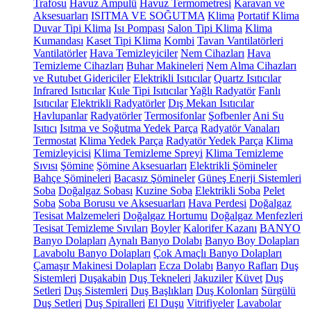
Trafosu
Havuz Ampulü
Havuz Termometresi
Karavan ve
Aksesuarları
ISITMA VE SOĞUTMA
Klima
Portatif Klima
Duvar Tipi Klima
Isı Pompası
Salon Tipi Klima
Klima
Kumandası
Kaset Tipi Klima
Kombi
Tavan Vantilatörleri
Vantilatörler
Hava Temizleyiciler
Nem Cihazları
Hava
Temizleme Cihazları
Buhar Makineleri
Nem Alma Cihazları
ve Rutubet Gidericiler
Elektrikli Isıtıcılar
Quartz Isıtıcılar
Infrared Isıtıcılar
Kule Tipi Isıtıcılar
Yağlı Radyatör
Fanlı
Isıtıcılar
Elektrikli Radyatörler
Dış Mekan Isıtıcılar
Havlupanlar
Radyatörler
Termosifonlar
Şofbenler
Ani Su
Isıtıcı
Isıtma ve Soğutma Yedek Parça
Radyatör Vanaları
Termostat
Klima Yedek Parça
Radyatör Yedek Parça
Klima
Temizleyicisi
Klima Temizleme Spreyi
Klima Temizleme
Sıvısı
Şömine
Şömine Aksesuarları
Elektrikli Şömineler
Bahçe Şömineleri
Bacasız Şömineler
Güneş Enerji Sistemleri
Soba
Doğalgaz Sobası
Kuzine Soba
Elektrikli Soba
Pelet
Soba
Soba Borusu ve Aksesuarları
Hava Perdesi
Doğalgaz
Tesisat Malzemeleri
Doğalgaz Hortumu
Doğalgaz Menfezleri
Tesisat Temizleme Sıvıları
Boyler
Kalorifer Kazanı
BANYO
Banyo Dolapları
Aynalı Banyo Dolabı
Banyo Boy Dolapları
Lavabolu Banyo Dolapları
Çok Amaçlı Banyo Dolapları
Çamaşır Makinesi Dolapları
Ecza Dolabı
Banyo Rafları
Duş
Sistemleri
Duşakabin
Duş Tekneleri
Jakuziler
Küvet
Duş
Setleri
Duş Sistemleri
Duş Başlıkları
Duş Kolonları
Sürgülü
Duş Setleri
Duş Spiralleri
El Duşu
Vitrifiyeler
Lavabolar