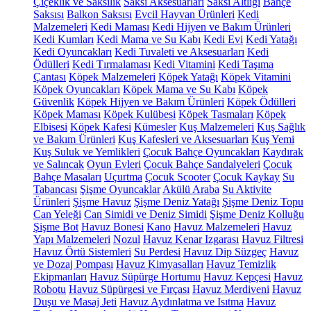
Çiçeklik ve Saksılık
Saksı Aksesuarları
Saksı Altlığı
Bahçe
Saksısı
Balkon Saksısı
Evcil Hayvan Ürünleri
Kedi
Malzemeleri
Kedi Maması
Kedi Hijyen ve Bakım Ürünleri
Kedi Kumları
Kedi Mama ve Su Kabı
Kedi Evi
Kedi Yatağı
Kedi Oyuncakları
Kedi Tuvaleti ve Aksesuarları
Kedi
Ödülleri
Kedi Tırmalaması
Kedi Vitamini
Kedi Taşıma
Çantası
Köpek Malzemeleri
Köpek Yatağı
Köpek Vitamini
Köpek Oyuncakları
Köpek Mama ve Su Kabı
Köpek
Güvenlik
Köpek Hijyen ve Bakım Ürünleri
Köpek Ödülleri
Köpek Maması
Köpek Kulübesi
Köpek Tasmaları
Köpek
Elbisesi
Köpek Kafesi
Kümesler
Kuş Malzemeleri
Kuş Sağlık
ve Bakım Ürünleri
Kuş Kafesleri ve Aksesuarları
Kuş Yemi
Kuş Suluk ve Yemlikleri
Çocuk Bahçe Oyuncakları
Kaydırak
ve Salıncak
Oyun Evleri
Çocuk Bahçe Sandalyeleri
Çocuk
Bahçe Masaları
Uçurtma
Çocuk Scooter
Çocuk Kaykay
Su
Tabancası
Şişme Oyuncaklar
Akülü Araba
Su Aktivite
Ürünleri
Şişme Havuz
Şişme Deniz Yatağı
Şişme Deniz Topu
Can Yeleği
Can Simidi ve Deniz Simidi
Şişme Deniz Kolluğu
Şişme Bot
Havuz Bonesi
Kano
Havuz Malzemeleri
Havuz
Yapı Malzemeleri
Nozul
Havuz Kenar Izgarası
Havuz Filtresi
Havuz Örtü Sistemleri
Su Perdesi
Havuz Dip Süzgeç
Havuz
ve Dozaj Pompası
Havuz Kimyasalları
Havuz Temizlik
Ekipmanları
Havuz Süpürge Hortumu
Havuz Kepçesi
Havuz
Robotu
Havuz Süpürgesi ve Fırçası
Havuz Merdiveni
Havuz
Duşu ve Masaj Jeti
Havuz Aydınlatma ve Isıtma
Havuz