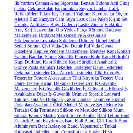
İlk Yardım Çantası
Araç Sigortaları
Benzin Bidonu
Acil Çıkış
Çekici
Çekme Halatı
Boyunluklar
Seyyar Lamba
Trafik
Reflektörleri
Takoz
Kış Ürünleri
Yağmur Kaydırıcılar
Ölçüm
Aletleri
Buz Kazıyıcı
Cam Suyu
Lastik Kar Paleti
Kışlık Set
Ürünler
Antifrizler
Buğu Giderici
Lastik Zinciri
Elektrikli
Araç Şarj İstasyonları
Oto Yedek Parça
Römork
Hırdavat
Malzemeleri
Hırdavat Malzemesi ve Aksesuarları
Yönlendirme Levhaları
Sabitleme Ürünleri
Dübel
Dübel
Setleri
Somun
Çivi
Vida-Çivi
Demir Pul
Vida
Civata
Köşebent
Kapı ve Pencere Malzemeleri
Menteşe
Kapı Kolları
Yalıtım Bantları
Stoper
Sineklik
Pencere Kolu
Kapı Hidroliği
Kapı Dürbünü
Kapı Kilitleri
Kapı Sürgüleri
Anahtarlık
Gönye
Posta Kutuları
Tekerlek
Testereler
Daire Testereler
Dekupaj Testereler
Çok Amaçlı Testereler
Tilki Kuyruğu
Testereler
Testere Aksesuarları
Tilki Kuyruğu Testere Ucu
Daire Testere Bıçağı
Dekupaj Testere Ucu
İş Güvenlik
Malzemeleri
İş Güvenlik Gözlükleri
İş Eldiveni
İş Elbisesi
İş
Ayakkabısı
Diğer İş Güvenlik Ürünleri
Siperlik
Lanyard
Takım Çanta Ve Dolapları
Takım Çantası
Takım ve Hizmet
Dolapları
Avadanlık
Ölçü Aletleri
Metre ve Şerit Metre
Su
Terazisi
Oda Termostatı
Silikon ve Mastikler
Silikon
Mum
Silikon
Köpük
Mastik
Yapıştırıcı ve Bantlar
Bant
Teflon Bant
Elektrik Bandı
Kaydırmaz Bant
Koli Bandı
Çift Taraflı Bant
Alüminyum Bant
İzolasyon Bandı
Yapıştırıcılar
Tutkal
Kimyasal Dübeller
Japon Yapıştırıcıları
Epoksi
Hızlı