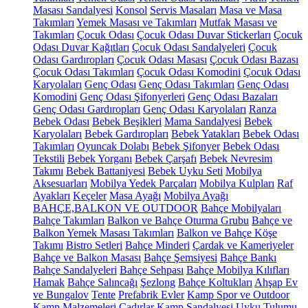
Masası Sandalyesi
Konsol
Servis Masaları
Masa ve Masa
Takımları
Yemek Masası ve Takımları
Mutfak Masası ve
Takımları
Çocuk Odası
Çocuk Odası Duvar Stickerları
Çocuk
Odası Duvar Kağıtları
Çocuk Odası Sandalyeleri
Çocuk
Odası Gardıropları
Çocuk Odası Masası
Çocuk Odası Bazası
Çocuk Odası Takımları
Çocuk Odası Komodini
Çocuk Odası
Karyolaları
Genç Odası
Genç Odası Takımları
Genç Odası
Komodini
Genç Odası Şifonyerleri
Genç Odası Bazaları
Genç Odası Gardıropları
Genç Odası Karyolaları
Ranza
Bebek Odası
Bebek Beşikleri
Mama Sandalyesi
Bebek
Karyolaları
Bebek Gardıropları
Bebek Yatakları
Bebek Odası
Takımları
Oyuncak Dolabı
Bebek Şifonyer
Bebek Odası
Tekstili
Bebek Yorganı
Bebek Çarşafı
Bebek Nevresim
Takımı
Bebek Battaniyesi
Bebek Uyku Seti
Mobilya
Aksesuarları
Mobilya Yedek Parçaları
Mobilya Kulpları
Raf
Ayakları
Keçeler
Masa Ayağı
Mobilya Ayağı
BAHÇE,BALKON VE OUTDOOR
Bahçe Mobilyaları
Bahçe Takımları
Balkon ve Bahçe Oturma Grubu
Bahçe ve
Balkon Yemek Masası Takımları
Balkon ve Bahçe Köşe
Takımı
Bistro Setleri
Bahçe Minderi
Çardak ve Kameriyeler
Bahçe ve Balkon Masası
Bahçe Şemsiyesi
Bahçe Bankı
Bahçe Sandalyeleri
Bahçe Sehpası
Bahçe Mobilya Kılıfları
Hamak
Bahçe Salıncağı
Şezlong
Bahçe Koltukları
Ahşap Ev
ve Bungalov
Tente
Prefabrik Evler
Kamp Spor ve Outdoor
Kamp Malzemeleri
Çadırlar
Kamp Sandalyesi
Uyku Tulumu