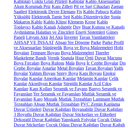
Kabloları
Çoklu Grup Prizleri
Kablolar
Kablo Aksesuarları
Akım Korumalı Priz
Kapı Zilleri
Pil ve Şarj Cihazları
Zaman
Saatleri
Elektronik Devre Elemanı
Fiş
Kablo Pabucu
Kablo
Yüksüğü
Elektronik Tamir Seti
Kablo Düzenleyiciler
Susta
Makaron Kablo
Kablo Klipsi
Klemens
Kroşe
Kablo
Toplayıcı
Kablo Kanalı
Adaptör
Duy
Buat Kutusu ve Kapağı
Aydınlatma Halatları ve Zincirleri
Enerji Sistemleri
Güneş
Paneli
Lityum Akü
Jel Akü
İnverter
Tavan Vantilatörleri
AHŞAP VE İNŞAAT
Ahşap Yer Döşeme
Parke
Parke Profil
ve Aksesuarları
Süpürgelik
Boya ve Boya Malzemeleri
Hobi
Boyaları
Tempare Boyası
Boya Malzemeleri
Tinerler
Maskeleme Bandı
Vernik
Spatula
Hışır Örtü
Duvar Macunu
Boya Fırçaları
Boya Rulosu
Mala
Boya
İç Cephe Boyalar
Dış
Cephe Boyalar
Astarlar
Metal Boyaları
Tavan Boyaları
Yağlı
Boyalar
Yalıtım Boyası
Sprey Boya
Kapı Boyası
Epoksi
Boyalar
Kapılar
Amerikan Kapılar
Melamin Kapılar
Çelik
Kapılar
Akordiyon Kapılar
Sürgülü Kapılar
Acil Çıkış
Kapıları
Kapı Kolları
Seramik ve Fayans
Banyo Seramik ve
Fayansları
Yer Seramik ve Fayansları
Mutfak Seramik ve
Fayansları
Karo
Mozaik
Mutfak Tezgahları
Laminant Mutfak
Tezgahları
Ahşap Mutfak Tezgahları
PVC Zemin Kaplama
Duvar Ürünleri
Duvar Kağıtları
Boyanabilir Duvar Kağıtları
3 Boyutlu Duvar Kağıtları
Duvar Stickerları ve Etiketleri
Dekoratif Duvar Kağıtları
Yapışkanlı Folyolar
Çocuk Odası
Duvar Stickerları
Çocuk Odası Duvar Kağıtları
Duvar Kağıdı