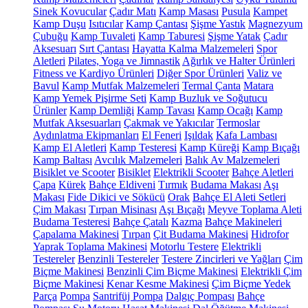
Sinek Kovucular
Çadır Matı
Kamp Masası
Pusula
Kampet
Kamp Duşu
Isıtıcılar
Kamp Çantası
Şişme Yastık
Magnezyum
Çubuğu
Kamp Tuvaleti
Kamp Taburesi
Şişme Yatak
Çadır
Aksesuarı
Sırt Çantası
Hayatta Kalma Malzemeleri
Spor
Aletleri
Pilates, Yoga ve Jimnastik
Ağırlık ve Halter Ürünleri
Fitness ve Kardiyo Ürünleri
Diğer Spor Ürünleri
Valiz ve
Bavul
Kamp Mutfak Malzemeleri
Termal Çanta
Matara
Kamp Yemek Pişirme Seti
Kamp Buzluk ve Soğutucu
Ürünler
Kamp Demliği
Kamp Tavası
Kamp Ocağı
Kamp
Mutfak Aksesuarları
Çakmak ve Yakıcılar
Termoslar
Aydınlatma Ekipmanları
El Feneri
Işıldak
Kafa Lambası
Kamp El Aletleri
Kamp Testeresi
Kamp Küreği
Kamp Bıçağı
Kamp Baltası
Avcılık Malzemeleri
Balık Av Malzemeleri
Bisiklet ve Scooter
Bisiklet
Elektrikli Scooter
Bahçe Aletleri
Çapa
Kürek
Bahçe Eldiveni
Tırmık
Budama Makası
Aşı
Makası
Fide Dikici ve Sökücü
Orak
Bahçe El Aleti Setleri
Çim Makası
Tırpan Misinası
Aşı Bıçağı
Meyve Toplama Aleti
Budama Testeresi
Bahçe Çatalı
Kazma
Bahçe Makineleri
Çapalama Makinesi
Tırpan
Çit Budama Makinesi
Hidrofor
Yaprak Toplama Makinesi
Motorlu Testere
Elektrikli
Testereler
Benzinli Testereler
Testere Zincirleri ve Yağları
Çim
Biçme Makinesi
Benzinli Çim Biçme Makinesi
Elektrikli Çim
Biçme Makinesi
Kenar Kesme Makinesi
Çim Biçme Yedek
Parça
Pompa
Santrifüj Pompa
Dalgıç Pompası
Bahçe