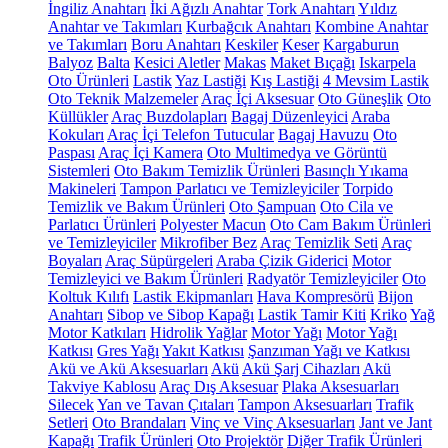
İngiliz Anahtarı
İki Ağızlı Anahtar
Tork Anahtarı
Yıldız
Anahtar ve Takımları
Kurbağcık Anahtarı
Kombine Anahtar
ve Takımları
Boru Anahtarı
Keskiler
Keser
Kargaburun
Balyoz
Balta
Kesici Aletler
Makas
Maket Bıçağı
Iskarpela
Oto Ürünleri
Lastik
Yaz Lastiği
Kış Lastiği
4 Mevsim Lastik
Oto Teknik Malzemeler
Araç İçi Aksesuar
Oto Güneşlik
Oto
Küllükler
Araç Buzdolapları
Bagaj Düzenleyici
Araba
Kokuları
Araç İçi Telefon Tutucular
Bagaj Havuzu
Oto
Paspası
Araç İçi Kamera
Oto Multimedya ve Görüntü
Sistemleri
Oto Bakım Temizlik Ürünleri
Basınçlı Yıkama
Makineleri
Tampon Parlatıcı ve Temizleyiciler
Torpido
Temizlik ve Bakım Ürünleri
Oto Şampuan
Oto Cila ve
Parlatıcı Ürünleri
Polyester Macun
Oto Cam Bakım Ürünleri
ve Temizleyiciler
Mikrofiber Bez
Araç Temizlik Seti
Araç
Boyaları
Araç Süpürgeleri
Araba Çizik Giderici
Motor
Temizleyici ve Bakım Ürünleri
Radyatör Temizleyiciler
Oto
Koltuk Kılıfı
Lastik Ekipmanları
Hava Kompresörü
Bijon
Anahtarı
Sibop ve Sibop Kapağı
Lastik Tamir Kiti
Kriko
Yağ
Motor Katkıları
Hidrolik Yağlar
Motor Yağı
Motor Yağı
Katkısı
Gres Yağı
Yakıt Katkısı
Şanzıman Yağı ve Katkısı
Akü ve Akü Aksesuarları
Akü
Akü Şarj Cihazları
Akü
Takviye Kablosu
Araç Dış Aksesuar
Plaka Aksesuarları
Silecek
Yan ve Tavan Çıtaları
Tampon Aksesuarları
Trafik
Setleri
Oto Brandaları
Vinç ve Vinç Aksesuarları
Jant ve Jant
Kapağı
Trafik Ürünleri
Oto Projektör
Diğer Trafik Ürünleri