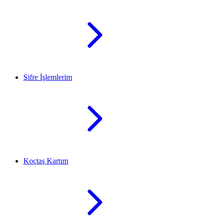
Şifre İşlemlerim
Koçtaş Kartım