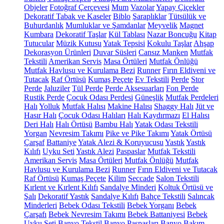
Objeler
Fotoğraf Çerçevesi
Mum
Vazolar
Yapay Çiçekler
Dekoratif Tabak ve Kaseler
Biblo
Şaraplıklar
Tütsülük ve
Buhurdanlık
Mumluklar ve Şamdanlar
Meyvelik
Magnet
Kumbara
Dekoratif Taşlar
Kül Tablası
Nazar Boncuğu
Kitap
Tutucular
Müzik Kutusu
Yatak Tepsisi
Kokulu Taşlar
Ahşap
Dekorasyon Ürünleri
Duvar Süsleri
Cansız Manken
Mutfak
Tekstili
Amerikan Servis
Masa Örtüleri
Mutfak Önlüğü
Mutfak Havlusu ve Kurulama Bezi
Runner
Fırın Eldiveni ve
Tutacak
Raf Örtüsü
Kumaş Peçete
Ev Tekstili
Perde
Stor
Perde
Jaluziler
Tül Perde
Perde Aksesuarları
Fon Perde
Rustik Perde
Çocuk Odası Perdesi
Güneşlik
Mutfak Perdeleri
Halı
Yolluk
Mutfak Halısı
Makine Halısı
Shaggy Halı
Jüt ve
Hasır Halı
Çocuk Odası Halıları
Halı Kaydırmazı
El Halısı
Deri Halı
Halı Örtüsü
Bambu Halı
Yatak Odası Tekstili
Yorgan
Nevresim Takımı
Pike ve Pike Takımı
Yatak Örtüsü
Çarşaf
Battaniye
Yatak Alezi & Koruyucusu
Yastık
Yastık
Kılıfı
Uyku Seti
Yastık Alezi
Paspaslar
Mutfak Tekstili
Amerikan Servis
Masa Örtüleri
Mutfak Önlüğü
Mutfak
Havlusu ve Kurulama Bezi
Runner
Fırın Eldiveni ve Tutacak
Raf Örtüsü
Kumaş Peçete
Kilim
Seccade
Salon Tekstili
Kırlent ve Kırlent Kılıfı
Sandalye Minderi
Koltuk Örtüsü ve
Şalı
Dekoratif Yastık
Sandalye Kılıfı
Bahçe Tekstili
Salıncak
Minderleri
Bebek Odası Tekstili
Bebek Yorganı
Bebek
Çarşafı
Bebek Nevresim Takımı
Bebek Battaniyesi
Bebek
Uyku Seti
Banyo Tekstil
Banyo Paspasları
Banyo Bakım