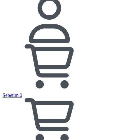
Sepetim
0