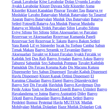
Çanak Lavabolar
Köşe Lavabolar
Dolap Uyumlu Lavabo
Ayaklı Lavabolar
Klozet
Duvara Sıfır Klozetler
Asma
Klozetler
Klozet Kapakları
Pisuvar
Tuvalet Taşı
Batarya ve
Musluklar
Lavabo Bataryaları
Mutfak Bataryaları
Su Tasarruf
Aparatı
Banyo Bataryaları
Musluk
Duş Bataryaları
Batarya
Setleri
Fotoselli Batarya
Ara Musluk
Pisuvar Musluğu
Batarya ve Musluk Yedek Parçaları
Sifon
Lavabo Sifonu
Eviye Sifonu
Yer Sifonu
Sifon Aksesuarları ve Parçaları
Rezervuar ve Aksesuarları
Rezervuar Kumanda Paneli
Rezervuar Seti
Rezervuar İç Takımı
Banyo Bakım Setleri
Yara Bandı
Lif ve Süngerler
Sıcak Su Torbası
Cımbız
Sabun
Tırnak Makası
Banyo Seramik ve Fayansları
Banyo
Aksesuarları
Tuvalet ve Klozet Fırçaları
Ayaklı Fırçalık ve
Kağıtlık Seti
Duş Rafı
Banyo Aynaları
Banyo Askısı
Banyo
Taburesi
Sabunluk
Sıvı Sabunluk Pompası
Tuvalet Kağıtlığı
Pamukluk
Diş Fırçası Koruma Kabı
Diş Macunu Kutusu
Dispenserler
Sıvı Sabun Dispenseri
Tuvalet Kağıdı Dispenseri
Havlu Dispenseri
Klozet Kapak Örtüsü Dispenseri
El
Kurutma Cihazları
Banyo Etajeri
Banyo Düzenleyicileri
Banyo Seti
Diş Fırçalık
Havluluk
Banyo Kaydırmazı
Duş
Perde Askısı
Yaşlı ve Bedensel Engelli Banyo Ürünleri
Banyo
Havalandırma ve Isıtma
Banyo Aspiratörü
Diğer
Banyo
Tekstil
Banyo Paspasları
Banyo Bakım Setleri
Banyo
Perdeleri
Bornoz
Peştemal
Havlu
MUTFAK
Mutfak
Mobilyaları
Mutfak Dolapları
Hazır Mutfak Dolapları
Çok