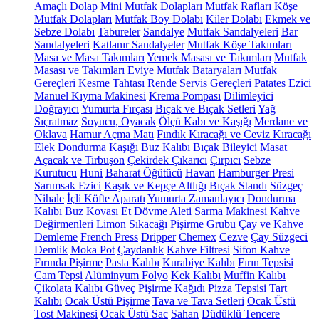
Amaçlı Dolap
Mini Mutfak Dolapları
Mutfak Rafları
Köşe
Mutfak Dolapları
Mutfak Boy Dolabı
Kiler Dolabı
Ekmek ve
Sebze Dolabı
Tabureler
Sandalye
Mutfak Sandalyeleri
Bar
Sandalyeleri
Katlanır Sandalyeler
Mutfak Köşe Takımları
Masa ve Masa Takımları
Yemek Masası ve Takımları
Mutfak
Masası ve Takımları
Eviye
Mutfak Bataryaları
Mutfak
Gereçleri
Kesme Tahtası
Rende
Servis Gereçleri
Patates Ezici
Manuel Kıyma Makinesi
Krema Pompası
Dilimleyici
Doğrayıcı
Yumurta Fırçası
Bıçak ve Bıçak Setleri
Yağ
Sıçratmaz
Soyucu, Oyacak
Ölçü Kabı ve Kaşığı
Merdane ve
Oklava
Hamur Açma Matı
Fındık Kıracağı ve Ceviz Kıracağı
Elek
Dondurma Kaşığı
Buz Kalıbı
Bıçak Bileyici Masat
Açacak ve Tirbuşon
Çekirdek Çıkarıcı
Çırpıcı
Sebze
Kurutucu
Huni
Baharat Öğütücü
Havan
Hamburger Presi
Sarımsak Ezici
Kaşık ve Kepçe Altlığı
Bıçak Standı
Süzgeç
Nihale
İçli Köfte Aparatı
Yumurta Zamanlayıcı
Dondurma
Kalıbı
Buz Kovası
Et Dövme Aleti
Sarma Makinesi
Kahve
Değirmenleri
Limon Sıkacağı
Pişirme Grubu
Çay ve Kahve
Demleme
French Press
Dripper
Chemex
Cezve
Çay Süzgeci
Demlik
Moka Pot
Çaydanlık
Kahve Filtresi
Sifon Kahve
Fırında Pişirme
Pasta Kalıbı
Kurabiye Kalıbı
Fırın Tepsisi
Cam Tepsi
Alüminyum Folyo
Kek Kalıbı
Muffin Kalıbı
Çikolata Kalıbı
Güveç
Pişirme Kağıdı
Pizza Tepsisi
Tart
Kalıbı
Ocak Üstü Pişirme
Tava ve Tava Setleri
Ocak Üstü
Tost Makinesi
Ocak Üstü Sac
Sahan
Düdüklü Tencere