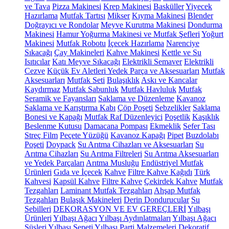
ve Tava
Pizza Makinesi
Krep Makinesi
Basküller
Yiyecek
Hazırlama
Mutfak Tartısı
Mikser
Kıyma Makinesi
Blender
Doğrayıcı ve Rondolar
Meyve Kurutma Makinesi
Dondurma
Makinesi
Hamur Yoğurma Makinesi ve Mutfak Şefleri
Yoğurt
Makinesi
Mutfak Robotu
İçecek Hazırlama
Narenciye
Sıkacağı
Çay Makineleri
Kahve Makinesi
Kettle ve Su
Isıtıcılar
Katı Meyve Sıkacağı
Elektrikli Semaver
Elektrikli
Cezve
Küçük Ev Aletleri Yedek Parça ve Aksesuarları
Mutfak
Aksesuarları
Mutfak Seti
Bulaşıklık
Askı ve Kancalar
Kaydırmaz
Mutfak Sabunluk
Mutfak Havluluk
Mutfak
Seramik ve Fayansları
Saklama ve Düzenleme
Kavanoz
Saklama ve Karıştırma Kabı
Çöp Poşeti
Sebzelikler
Saklama
Bonesi ve Kapağı
Mutfak Raf Düzenleyici
Poşetlik
Kaşıklık
Beslenme Kutusu
Damacana Pompası
Ekmeklik
Sefer Tası
Streç Film
Peçete Yüzüğü
Kavanoz Kapağı
Pipet
Buzdolabı
Poşeti
Doypack
Su Arıtma Cihazları ve Aksesuarları
Su
Arıtma Cihazları
Su Arıtma Filtreleri
Su Arıtma Aksesuarları
ve Yedek Parçaları
Arıtma Musluğu
Endüstriyel Mutfak
Ürünleri
Gıda ve İçecek
Kahve
Filtre Kahve Kağıdı
Türk
Kahvesi
Kapsül Kahve
Filtre Kahve
Çekirdek Kahve
Mutfak
Tezgahları
Laminant Mutfak Tezgahları
Ahşap Mutfak
Tezgahları
Bulaşık Makineleri
Derin Dondurucular
Su
Sebilleri
DEKORASYON VE EV GEREÇLERİ
Yılbaşı
Ürünleri
Yılbaşı Ağacı
Yılbaşı Aydınlatmaları
Yılbaşı Ağacı
Süsleri
Yılbaşı Sepeti
Yılbaşı Parti Malzemeleri
Dekoratif