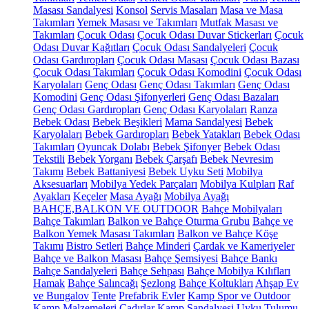
Masası Sandalyesi
Konsol
Servis Masaları
Masa ve Masa
Takımları
Yemek Masası ve Takımları
Mutfak Masası ve
Takımları
Çocuk Odası
Çocuk Odası Duvar Stickerları
Çocuk
Odası Duvar Kağıtları
Çocuk Odası Sandalyeleri
Çocuk
Odası Gardıropları
Çocuk Odası Masası
Çocuk Odası Bazası
Çocuk Odası Takımları
Çocuk Odası Komodini
Çocuk Odası
Karyolaları
Genç Odası
Genç Odası Takımları
Genç Odası
Komodini
Genç Odası Şifonyerleri
Genç Odası Bazaları
Genç Odası Gardıropları
Genç Odası Karyolaları
Ranza
Bebek Odası
Bebek Beşikleri
Mama Sandalyesi
Bebek
Karyolaları
Bebek Gardıropları
Bebek Yatakları
Bebek Odası
Takımları
Oyuncak Dolabı
Bebek Şifonyer
Bebek Odası
Tekstili
Bebek Yorganı
Bebek Çarşafı
Bebek Nevresim
Takımı
Bebek Battaniyesi
Bebek Uyku Seti
Mobilya
Aksesuarları
Mobilya Yedek Parçaları
Mobilya Kulpları
Raf
Ayakları
Keçeler
Masa Ayağı
Mobilya Ayağı
BAHÇE,BALKON VE OUTDOOR
Bahçe Mobilyaları
Bahçe Takımları
Balkon ve Bahçe Oturma Grubu
Bahçe ve
Balkon Yemek Masası Takımları
Balkon ve Bahçe Köşe
Takımı
Bistro Setleri
Bahçe Minderi
Çardak ve Kameriyeler
Bahçe ve Balkon Masası
Bahçe Şemsiyesi
Bahçe Bankı
Bahçe Sandalyeleri
Bahçe Sehpası
Bahçe Mobilya Kılıfları
Hamak
Bahçe Salıncağı
Şezlong
Bahçe Koltukları
Ahşap Ev
ve Bungalov
Tente
Prefabrik Evler
Kamp Spor ve Outdoor
Kamp Malzemeleri
Çadırlar
Kamp Sandalyesi
Uyku Tulumu