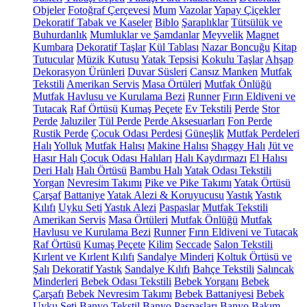
Objeler
Fotoğraf Çerçevesi
Mum
Vazolar
Yapay Çiçekler
Dekoratif Tabak ve Kaseler
Biblo
Şaraplıklar
Tütsülük ve
Buhurdanlık
Mumluklar ve Şamdanlar
Meyvelik
Magnet
Kumbara
Dekoratif Taşlar
Kül Tablası
Nazar Boncuğu
Kitap
Tutucular
Müzik Kutusu
Yatak Tepsisi
Kokulu Taşlar
Ahşap
Dekorasyon Ürünleri
Duvar Süsleri
Cansız Manken
Mutfak
Tekstili
Amerikan Servis
Masa Örtüleri
Mutfak Önlüğü
Mutfak Havlusu ve Kurulama Bezi
Runner
Fırın Eldiveni ve
Tutacak
Raf Örtüsü
Kumaş Peçete
Ev Tekstili
Perde
Stor
Perde
Jaluziler
Tül Perde
Perde Aksesuarları
Fon Perde
Rustik Perde
Çocuk Odası Perdesi
Güneşlik
Mutfak Perdeleri
Halı
Yolluk
Mutfak Halısı
Makine Halısı
Shaggy Halı
Jüt ve
Hasır Halı
Çocuk Odası Halıları
Halı Kaydırmazı
El Halısı
Deri Halı
Halı Örtüsü
Bambu Halı
Yatak Odası Tekstili
Yorgan
Nevresim Takımı
Pike ve Pike Takımı
Yatak Örtüsü
Çarşaf
Battaniye
Yatak Alezi & Koruyucusu
Yastık
Yastık
Kılıfı
Uyku Seti
Yastık Alezi
Paspaslar
Mutfak Tekstili
Amerikan Servis
Masa Örtüleri
Mutfak Önlüğü
Mutfak
Havlusu ve Kurulama Bezi
Runner
Fırın Eldiveni ve Tutacak
Raf Örtüsü
Kumaş Peçete
Kilim
Seccade
Salon Tekstili
Kırlent ve Kırlent Kılıfı
Sandalye Minderi
Koltuk Örtüsü ve
Şalı
Dekoratif Yastık
Sandalye Kılıfı
Bahçe Tekstili
Salıncak
Minderleri
Bebek Odası Tekstili
Bebek Yorganı
Bebek
Çarşafı
Bebek Nevresim Takımı
Bebek Battaniyesi
Bebek
Uyku Seti
Banyo Tekstil
Banyo Paspasları
Banyo Bakım