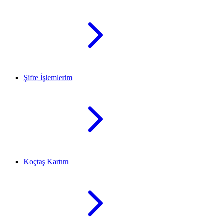
Şifre İşlemlerim
Koçtaş Kartım