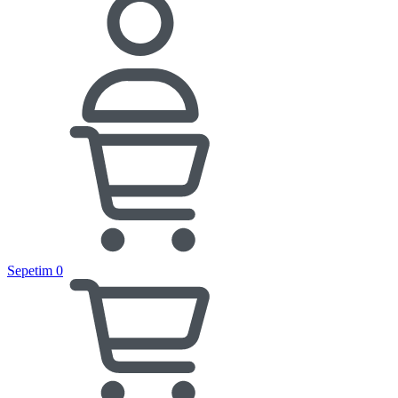
Sepetim
0