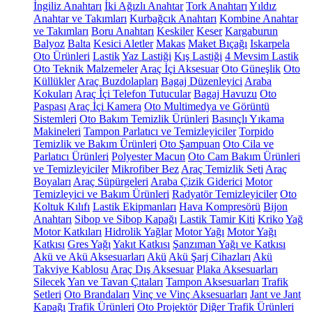
İngiliz Anahtarı
İki Ağızlı Anahtar
Tork Anahtarı
Yıldız
Anahtar ve Takımları
Kurbağcık Anahtarı
Kombine Anahtar
ve Takımları
Boru Anahtarı
Keskiler
Keser
Kargaburun
Balyoz
Balta
Kesici Aletler
Makas
Maket Bıçağı
Iskarpela
Oto Ürünleri
Lastik
Yaz Lastiği
Kış Lastiği
4 Mevsim Lastik
Oto Teknik Malzemeler
Araç İçi Aksesuar
Oto Güneşlik
Oto
Küllükler
Araç Buzdolapları
Bagaj Düzenleyici
Araba
Kokuları
Araç İçi Telefon Tutucular
Bagaj Havuzu
Oto
Paspası
Araç İçi Kamera
Oto Multimedya ve Görüntü
Sistemleri
Oto Bakım Temizlik Ürünleri
Basınçlı Yıkama
Makineleri
Tampon Parlatıcı ve Temizleyiciler
Torpido
Temizlik ve Bakım Ürünleri
Oto Şampuan
Oto Cila ve
Parlatıcı Ürünleri
Polyester Macun
Oto Cam Bakım Ürünleri
ve Temizleyiciler
Mikrofiber Bez
Araç Temizlik Seti
Araç
Boyaları
Araç Süpürgeleri
Araba Çizik Giderici
Motor
Temizleyici ve Bakım Ürünleri
Radyatör Temizleyiciler
Oto
Koltuk Kılıfı
Lastik Ekipmanları
Hava Kompresörü
Bijon
Anahtarı
Sibop ve Sibop Kapağı
Lastik Tamir Kiti
Kriko
Yağ
Motor Katkıları
Hidrolik Yağlar
Motor Yağı
Motor Yağı
Katkısı
Gres Yağı
Yakıt Katkısı
Şanzıman Yağı ve Katkısı
Akü ve Akü Aksesuarları
Akü
Akü Şarj Cihazları
Akü
Takviye Kablosu
Araç Dış Aksesuar
Plaka Aksesuarları
Silecek
Yan ve Tavan Çıtaları
Tampon Aksesuarları
Trafik
Setleri
Oto Brandaları
Vinç ve Vinç Aksesuarları
Jant ve Jant
Kapağı
Trafik Ürünleri
Oto Projektör
Diğer Trafik Ürünleri