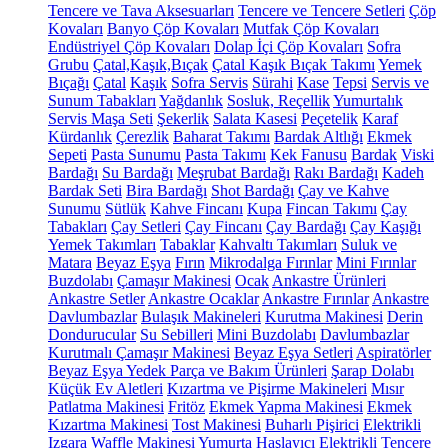
Tencere ve Tava Aksesuarları
Tencere ve Tencere Setleri
Çöp
Kovaları
Banyo Çöp Kovaları
Mutfak Çöp Kovaları
Endüstriyel Çöp Kovaları
Dolap İçi Çöp Kovaları
Sofra
Grubu
Çatal,Kaşık,Bıçak
Çatal Kaşık Bıçak Takımı
Yemek
Bıçağı
Çatal
Kaşık
Sofra Servis
Sürahi
Kase
Tepsi
Servis ve
Sunum Tabakları
Yağdanlık
Sosluk, Reçellik
Yumurtalık
Servis Maşa Seti
Şekerlik
Salata Kasesi
Peçetelik
Karaf
Kürdanlık
Çerezlik
Baharat Takımı
Bardak Altlığı
Ekmek
Sepeti
Pasta Sunumu
Pasta Takımı
Kek Fanusu
Bardak
Viski
Bardağı
Su Bardağı
Meşrubat Bardağı
Rakı Bardağı
Kadeh
Bardak Seti
Bira Bardağı
Shot Bardağı
Çay ve Kahve
Sunumu
Sütlük
Kahve Fincanı
Kupa
Fincan Takımı
Çay
Tabakları
Çay Setleri
Çay Fincanı
Çay Bardağı
Çay Kaşığı
Yemek Takımları
Tabaklar
Kahvaltı Takımları
Suluk ve
Matara
Beyaz Eşya
Fırın
Mikrodalga Fırınlar
Mini Fırınlar
Buzdolabı
Çamaşır Makinesi
Ocak
Ankastre Ürünleri
Ankastre Setler
Ankastre Ocaklar
Ankastre Fırınlar
Ankastre
Davlumbazlar
Bulaşık Makineleri
Kurutma Makinesi
Derin
Dondurucular
Su Sebilleri
Mini Buzdolabı
Davlumbazlar
Kurutmalı Çamaşır Makinesi
Beyaz Eşya Setleri
Aspiratörler
Beyaz Eşya Yedek Parça ve Bakım Ürünleri
Şarap Dolabı
Küçük Ev Aletleri
Kızartma ve Pişirme Makineleri
Mısır
Patlatma Makinesi
Fritöz
Ekmek Yapma Makinesi
Ekmek
Kızartma Makinesi
Tost Makinesi
Buharlı Pişirici
Elektrikli
Izgara
Waffle Makinesi
Yumurta Haşlayıcı
Elektrikli Tencere