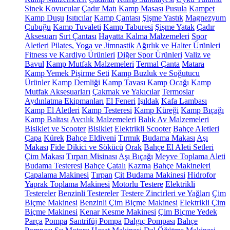
Sinek Kovucular
Çadır Matı
Kamp Masası
Pusula
Kampet
Kamp Duşu
Isıtıcılar
Kamp Çantası
Şişme Yastık
Magnezyum
Çubuğu
Kamp Tuvaleti
Kamp Taburesi
Şişme Yatak
Çadır
Aksesuarı
Sırt Çantası
Hayatta Kalma Malzemeleri
Spor
Aletleri
Pilates, Yoga ve Jimnastik
Ağırlık ve Halter Ürünleri
Fitness ve Kardiyo Ürünleri
Diğer Spor Ürünleri
Valiz ve
Bavul
Kamp Mutfak Malzemeleri
Termal Çanta
Matara
Kamp Yemek Pişirme Seti
Kamp Buzluk ve Soğutucu
Ürünler
Kamp Demliği
Kamp Tavası
Kamp Ocağı
Kamp
Mutfak Aksesuarları
Çakmak ve Yakıcılar
Termoslar
Aydınlatma Ekipmanları
El Feneri
Işıldak
Kafa Lambası
Kamp El Aletleri
Kamp Testeresi
Kamp Küreği
Kamp Bıçağı
Kamp Baltası
Avcılık Malzemeleri
Balık Av Malzemeleri
Bisiklet ve Scooter
Bisiklet
Elektrikli Scooter
Bahçe Aletleri
Çapa
Kürek
Bahçe Eldiveni
Tırmık
Budama Makası
Aşı
Makası
Fide Dikici ve Sökücü
Orak
Bahçe El Aleti Setleri
Çim Makası
Tırpan Misinası
Aşı Bıçağı
Meyve Toplama Aleti
Budama Testeresi
Bahçe Çatalı
Kazma
Bahçe Makineleri
Çapalama Makinesi
Tırpan
Çit Budama Makinesi
Hidrofor
Yaprak Toplama Makinesi
Motorlu Testere
Elektrikli
Testereler
Benzinli Testereler
Testere Zincirleri ve Yağları
Çim
Biçme Makinesi
Benzinli Çim Biçme Makinesi
Elektrikli Çim
Biçme Makinesi
Kenar Kesme Makinesi
Çim Biçme Yedek
Parça
Pompa
Santrifüj Pompa
Dalgıç Pompası
Bahçe