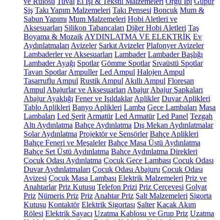
ve Rulosu
Tuval
El İşi & Tekstil Malzemeleri
Örgü İpi
Güpür
Şiş
Takı Yapım Malzemeleri
Takı Pensesi
Boncuk
Mum &
Sabun Yapımı
Mum Malzemeleri
Hobi Aletleri ve
Aksesuarları
Silikon Tabancaları
Diğer Hobi Aletleri
Taş
Boyama & Mozaik
AYDINLATMA VE ELEKTRİK
Ev
Aydınlatmaları
Avizeler
Sarkıt Avizeler
Plafonyer Avizeler
Lambaderler ve Aksesuarları
Lambader
Lambader Başlığı
Lambader Ayağı
Spotlar
Gömme Spotlar
Sıvaüstü Spotlar
Tavan Spotlar
Ampuller
Led Ampul
Halojen Ampul
Tasarruflu Ampul
Rustik Ampul
Akıllı Ampul
Floresan
Ampul
Abajurlar ve Aksesuarları
Abajur
Abajur Şapkaları
Abajur Ayaklığı
Fener ve Işıldaklar
Aplikler
Duvar Aplikleri
Tablo Aplikleri
Banyo Aplikleri
Lamba
Gece Lambaları
Masa
Lambaları
Led Şerit
Armatür
Led Armatür
Led Panel
Tezgah
Altı Aydınlatma
Bahçe Aydınlatma
Dış Mekan Aydınlatmalar
Solar Aydınlatma
Projektör ve Sensörler
Bahçe Aplikleri
Bahçe Feneri ve Meşaleler
Bahçe Masa Üstü Aydınlatma
Bahçe Set Üstü Aydınlatma
Bahçe Aydınlatma Direkleri
Çocuk Odası Aydınlatma
Çocuk Gece Lambası
Çocuk Odası
Duvar Aydınlatmaları
Çocuk Odası Abajuru
Çocuk Odası
Avizesi
Çocuk Masa Lambası
Elektrik Malzemeleri
Priz ve
Anahtarlar
Priz Kutusu
Telefon Prizi
Priz Çerçevesi
Golyat
Priz
Nümeris Priz
Priz
Anahtar Priz
Şalt Malzemeleri
Sigorta
Kutusu
Kontaktör
Elektrik Sigortası
Şalter
Kaçak Akım
Rölesi
Elektrik Sayacı
Uzatma Kablosu ve Grup Priz
Uzatma