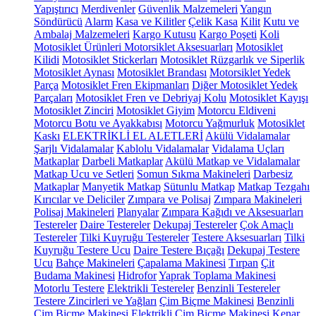
Yapıştırıcı
Merdivenler
Güvenlik Malzemeleri
Yangın
Söndürücü
Alarm
Kasa ve Kilitler
Çelik Kasa
Kilit
Kutu ve
Ambalaj Malzemeleri
Kargo Kutusu
Kargo Poşeti
Koli
Motosiklet Ürünleri
Motorsiklet Aksesuarları
Motosiklet
Kilidi
Motosiklet Stickerları
Motosiklet Rüzgarlık ve Siperlik
Motosiklet Aynası
Motosiklet Brandası
Motorsiklet Yedek
Parça
Motosiklet Fren Ekipmanları
Diğer Motosiklet Yedek
Parçaları
Motosiklet Fren ve Debriyaj Kolu
Motosiklet Kayışı
Motosiklet Zinciri
Motosiklet Giyim
Motorcu Eldiveni
Motorcu Botu ve Ayakkabısı
Motorcu Yağmurluk
Motosiklet
Kaskı
ELEKTRİKLİ EL ALETLERİ
Akülü Vidalamalar
Şarjlı Vidalamalar
Kablolu Vidalamalar
Vidalama Uçları
Matkaplar
Darbeli Matkaplar
Akülü Matkap ve Vidalamalar
Matkap Ucu ve Setleri
Somun Sıkma Makineleri
Darbesiz
Matkaplar
Manyetik Matkap
Sütunlu Matkap
Matkap Tezgahı
Kırıcılar ve Deliciler
Zımpara ve Polisaj
Zımpara Makineleri
Polisaj Makineleri
Planyalar
Zımpara Kağıdı ve Aksesuarları
Testereler
Daire Testereler
Dekupaj Testereler
Çok Amaçlı
Testereler
Tilki Kuyruğu Testereler
Testere Aksesuarları
Tilki
Kuyruğu Testere Ucu
Daire Testere Bıçağı
Dekupaj Testere
Ucu
Bahçe Makineleri
Çapalama Makinesi
Tırpan
Çit
Budama Makinesi
Hidrofor
Yaprak Toplama Makinesi
Motorlu Testere
Elektrikli Testereler
Benzinli Testereler
Testere Zincirleri ve Yağları
Çim Biçme Makinesi
Benzinli
Çim Biçme Makinesi
Elektrikli Çim Biçme Makinesi
Kenar