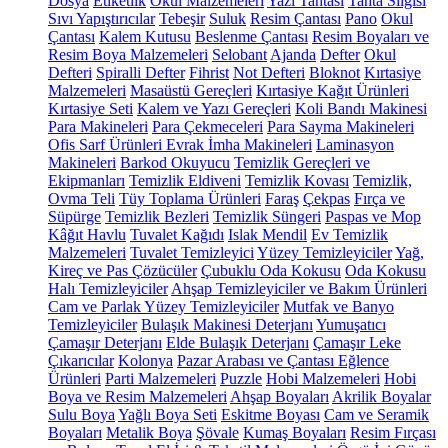
Dosya
Etiketlik
Okul Malzemeleri
Yazı Tahtası
Tahta Silgisi
Sıvı Yapıştırıcılar
Tebeşir
Suluk
Resim Çantası
Pano
Okul
Çantası
Kalem Kutusu
Beslenme Çantası
Resim Boyaları ve
Resim Boya Malzemeleri
Selobant
Ajanda
Defter
Okul
Defteri
Spiralli Defter
Fihrist
Not Defteri
Bloknot
Kırtasiye
Malzemeleri
Masaüstü Gereçleri
Kırtasiye Kağıt Ürünleri
Kırtasiye Seti
Kalem ve Yazı Gereçleri
Koli Bandı Makinesi
Para Makineleri
Para Çekmeceleri
Para Sayma Makineleri
Ofis Sarf Ürünleri
Evrak İmha Makineleri
Laminasyon
Makineleri
Barkod Okuyucu
Temizlik Gereçleri ve
Ekipmanları
Temizlik Eldiveni
Temizlik Kovası
Temizlik,
Ovma Teli
Tüy Toplama Ürünleri
Faraş
Çekpas
Fırça ve
Süpürge
Temizlik Bezleri
Temizlik Süngeri
Paspas ve Mop
Kâğıt Havlu
Tuvalet Kağıdı
Islak Mendil
Ev Temizlik
Malzemeleri
Tuvalet Temizleyici
Yüzey Temizleyiciler
Yağ,
Kireç ve Pas Çözücüler
Çubuklu Oda Kokusu
Oda Kokusu
Halı Temizleyiciler
Ahşap Temizleyiciler ve Bakım Ürünleri
Cam ve Parlak Yüzey Temizleyiciler
Mutfak ve Banyo
Temizleyiciler
Bulaşık Makinesi Deterjanı
Yumuşatıcı
Çamaşır Deterjanı
Elde Bulaşık Deterjanı
Çamaşır Leke
Çıkarıcılar
Kolonya
Pazar Arabası ve Çantası
Eğlence
Ürünleri
Parti Malzemeleri
Puzzle
Hobi Malzemeleri
Hobi
Boya ve Resim Malzemeleri
Ahşap Boyaları
Akrilik Boyalar
Sulu Boya
Yağlı Boya Seti
Eskitme Boyası
Cam ve Seramik
Boyaları
Metalik Boya
Şövale
Kumaş Boyaları
Resim Fırçası