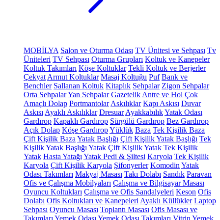
MOBİLYA
Salon ve Oturma Odası
TV Ünitesi ve Sehpası
Tv
Üniteleri
TV Sehpası
Oturma Grupları
Koltuk ve Kanepeler
Koltuk Takımları
Köşe Koltuklar
Tekli Koltuk ve Berjerler
Çekyat
Armut Koltuklar
Masaj Koltuğu
Puf
Bank ve
Benchler
Sallanan Koltuk
Kitaplık
Sehpalar
Zigon Sehpalar
Orta Sehpalar
Yan Sehpalar
Gazetelik
Antre ve Hol
Çok
Amaçlı Dolap
Portmantolar
Askılıklar
Kapı Askısı
Duvar
Askısı
Ayaklı Askılıklar
Dresuar
Ayakkabılık
Yatak Odası
Gardırop
Kapaklı Gardırop
Sürgülü Gardırop
Bez Gardırop
Açık Dolap
Köşe Gardırop
Yüklük
Baza
Tek Kişilik Baza
Çift Kişilik Baza
Yatak Başlığı
Çift Kişilik Yatak Başlığı
Tek
Kişilik Yatak Başlığı
Yatak
Çift Kişilik Yatak
Tek Kişilik
Yatak
Hasta Yatağı
Yatak Pedi & Şiltesi
Karyola
Tek Kişilik
Karyola
Çift Kişilik Karyola
Şifonyerler
Komodin
Yatak
Odası Takımları
Makyaj Masası
Takı Dolabı
Sandık
Paravan
Ofis ve Çalışma Mobilyaları
Çalışma ve Bilgisayar Masası
Oyuncu Koltukları
Çalışma ve Ofis Sandalyeleri
Keson
Ofis
Dolabı
Ofis Koltukları ve Kanepeleri
Ayaklı Küllükler
Laptop
Sehpası
Oyuncu Masası
Toplantı Masası
Ofis Masası ve
Takımları
Yemek Odası
Yemek Odası Takımları
Vitrin
Yemek