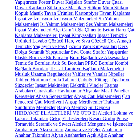
Yapıştırıcısı
Poster Duvar Kağıtları
Strafor
Duvar Çıtası
Duvar Kaplama
Silikon ve Mastikler
Silikon
Mum Silikon
Köpük
Mastik
Tavan Ürünleri
Kartonpiyer
Tavan Kaplama
İnşaat ve İzolasyon
İzolasyon Malzemeleri
Su Yalıtım
Malzemeleri
Isı Yalıtım Malzemeleri
Ses Yalıtım Malzemeleri
İnşaat Malzemeleri
Alçı
Cam Tuğla
Çimento
Beton Harcı
Çatı
Kaplama Malzemeleri
İnşaat Kimyasalları
İnşaat Temizlik
Ürünleri
Lavabo Çözücü
Harç ve Sıva Çözücü
Çok Amaçlı
Temizlik
Yağlayıcı ve Pas Çözücü
Yapı Kimyasalları
Derz
Dolgu
Seramik Yapıştırıcılar
Sıvı Conta
Strafor Yapıştırılar
Plastik Boru ve Ek Parçalar
Boru Bağlantı ve Aksesuarları
Temiz Su Boruları
Atık Su Boruları
PPRC Borular
Kombi
Bağlantı Boruları
Tesisat Tamir ve Bağlantı Malzemeleri
Musluk Uzatma
Regülatörler
Valfler ve Vanalar
Nipeller
Tahliye Hortumu
Conta
Taharet Çubuğu
Fittings
Tıpalar ve
Süzgeçler
İnşaat Makineleri
Elektrikli Vinçler
Taşıma
Arabaları
Caraskallar
Havlupanlar
Ahşaplar
Masif Paneller
Keresteler
Ahşap Seperatörler
Ahşap Çatı Malzemeleri
Çatı
Penceresi
Çatı Merdiveni
Ahşap Merdivenler
Trabzan
Sundurma
Menfezler
Banyo Menfezi
Su Deposu
HIRDAVAT EL ALETLERİ VE OTO
El Aletleri
Lokma ve
Lokma Takımları
Çekiç
El Testereleri
Kesici Grubu
Pense
Tornavida
Seramik ve Sıvacı Aletleri
Mengene ve İşkenceler
Zımbalar ve Aksesuarları
Zımpara ve Eğeler
Anahtarlar
Anahtar Takımları
Alyan Anahtarları
Açık Ağız Anahtar