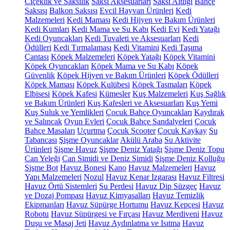
Çiçeklik ve Saksılık
Saksı Aksesuarları
Saksı Altlığı
Bahçe
Saksısı
Balkon Saksısı
Evcil Hayvan Ürünleri
Kedi
Malzemeleri
Kedi Maması
Kedi Hijyen ve Bakım Ürünleri
Kedi Kumları
Kedi Mama ve Su Kabı
Kedi Evi
Kedi Yatağı
Kedi Oyuncakları
Kedi Tuvaleti ve Aksesuarları
Kedi
Ödülleri
Kedi Tırmalaması
Kedi Vitamini
Kedi Taşıma
Çantası
Köpek Malzemeleri
Köpek Yatağı
Köpek Vitamini
Köpek Oyuncakları
Köpek Mama ve Su Kabı
Köpek
Güvenlik
Köpek Hijyen ve Bakım Ürünleri
Köpek Ödülleri
Köpek Maması
Köpek Kulübesi
Köpek Tasmaları
Köpek
Elbisesi
Köpek Kafesi
Kümesler
Kuş Malzemeleri
Kuş Sağlık
ve Bakım Ürünleri
Kuş Kafesleri ve Aksesuarları
Kuş Yemi
Kuş Suluk ve Yemlikleri
Çocuk Bahçe Oyuncakları
Kaydırak
ve Salıncak
Oyun Evleri
Çocuk Bahçe Sandalyeleri
Çocuk
Bahçe Masaları
Uçurtma
Çocuk Scooter
Çocuk Kaykay
Su
Tabancası
Şişme Oyuncaklar
Akülü Araba
Su Aktivite
Ürünleri
Şişme Havuz
Şişme Deniz Yatağı
Şişme Deniz Topu
Can Yeleği
Can Simidi ve Deniz Simidi
Şişme Deniz Kolluğu
Şişme Bot
Havuz Bonesi
Kano
Havuz Malzemeleri
Havuz
Yapı Malzemeleri
Nozul
Havuz Kenar Izgarası
Havuz Filtresi
Havuz Örtü Sistemleri
Su Perdesi
Havuz Dip Süzgeç
Havuz
ve Dozaj Pompası
Havuz Kimyasalları
Havuz Temizlik
Ekipmanları
Havuz Süpürge Hortumu
Havuz Kepçesi
Havuz
Robotu
Havuz Süpürgesi ve Fırçası
Havuz Merdiveni
Havuz
Duşu ve Masaj Jeti
Havuz Aydınlatma ve Isıtma
Havuz