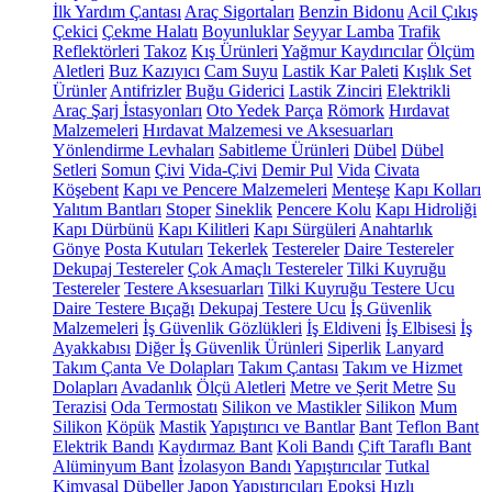
İlk Yardım Çantası
Araç Sigortaları
Benzin Bidonu
Acil Çıkış
Çekici
Çekme Halatı
Boyunluklar
Seyyar Lamba
Trafik
Reflektörleri
Takoz
Kış Ürünleri
Yağmur Kaydırıcılar
Ölçüm
Aletleri
Buz Kazıyıcı
Cam Suyu
Lastik Kar Paleti
Kışlık Set
Ürünler
Antifrizler
Buğu Giderici
Lastik Zinciri
Elektrikli
Araç Şarj İstasyonları
Oto Yedek Parça
Römork
Hırdavat
Malzemeleri
Hırdavat Malzemesi ve Aksesuarları
Yönlendirme Levhaları
Sabitleme Ürünleri
Dübel
Dübel
Setleri
Somun
Çivi
Vida-Çivi
Demir Pul
Vida
Civata
Köşebent
Kapı ve Pencere Malzemeleri
Menteşe
Kapı Kolları
Yalıtım Bantları
Stoper
Sineklik
Pencere Kolu
Kapı Hidroliği
Kapı Dürbünü
Kapı Kilitleri
Kapı Sürgüleri
Anahtarlık
Gönye
Posta Kutuları
Tekerlek
Testereler
Daire Testereler
Dekupaj Testereler
Çok Amaçlı Testereler
Tilki Kuyruğu
Testereler
Testere Aksesuarları
Tilki Kuyruğu Testere Ucu
Daire Testere Bıçağı
Dekupaj Testere Ucu
İş Güvenlik
Malzemeleri
İş Güvenlik Gözlükleri
İş Eldiveni
İş Elbisesi
İş
Ayakkabısı
Diğer İş Güvenlik Ürünleri
Siperlik
Lanyard
Takım Çanta Ve Dolapları
Takım Çantası
Takım ve Hizmet
Dolapları
Avadanlık
Ölçü Aletleri
Metre ve Şerit Metre
Su
Terazisi
Oda Termostatı
Silikon ve Mastikler
Silikon
Mum
Silikon
Köpük
Mastik
Yapıştırıcı ve Bantlar
Bant
Teflon Bant
Elektrik Bandı
Kaydırmaz Bant
Koli Bandı
Çift Taraflı Bant
Alüminyum Bant
İzolasyon Bandı
Yapıştırıcılar
Tutkal
Kimyasal Dübeller
Japon Yapıştırıcıları
Epoksi
Hızlı