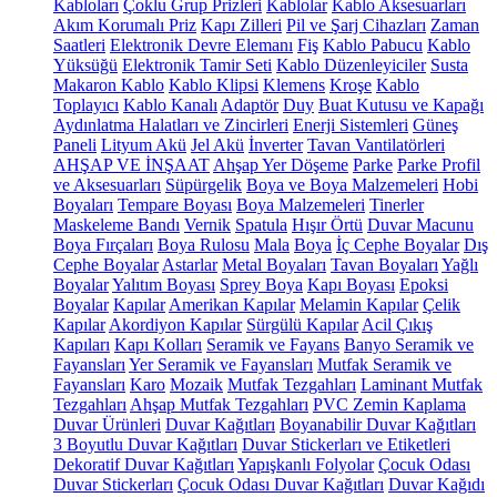
Kabloları
Çoklu Grup Prizleri
Kablolar
Kablo Aksesuarları
Akım Korumalı Priz
Kapı Zilleri
Pil ve Şarj Cihazları
Zaman
Saatleri
Elektronik Devre Elemanı
Fiş
Kablo Pabucu
Kablo
Yüksüğü
Elektronik Tamir Seti
Kablo Düzenleyiciler
Susta
Makaron Kablo
Kablo Klipsi
Klemens
Kroşe
Kablo
Toplayıcı
Kablo Kanalı
Adaptör
Duy
Buat Kutusu ve Kapağı
Aydınlatma Halatları ve Zincirleri
Enerji Sistemleri
Güneş
Paneli
Lityum Akü
Jel Akü
İnverter
Tavan Vantilatörleri
AHŞAP VE İNŞAAT
Ahşap Yer Döşeme
Parke
Parke Profil
ve Aksesuarları
Süpürgelik
Boya ve Boya Malzemeleri
Hobi
Boyaları
Tempare Boyası
Boya Malzemeleri
Tinerler
Maskeleme Bandı
Vernik
Spatula
Hışır Örtü
Duvar Macunu
Boya Fırçaları
Boya Rulosu
Mala
Boya
İç Cephe Boyalar
Dış
Cephe Boyalar
Astarlar
Metal Boyaları
Tavan Boyaları
Yağlı
Boyalar
Yalıtım Boyası
Sprey Boya
Kapı Boyası
Epoksi
Boyalar
Kapılar
Amerikan Kapılar
Melamin Kapılar
Çelik
Kapılar
Akordiyon Kapılar
Sürgülü Kapılar
Acil Çıkış
Kapıları
Kapı Kolları
Seramik ve Fayans
Banyo Seramik ve
Fayansları
Yer Seramik ve Fayansları
Mutfak Seramik ve
Fayansları
Karo
Mozaik
Mutfak Tezgahları
Laminant Mutfak
Tezgahları
Ahşap Mutfak Tezgahları
PVC Zemin Kaplama
Duvar Ürünleri
Duvar Kağıtları
Boyanabilir Duvar Kağıtları
3 Boyutlu Duvar Kağıtları
Duvar Stickerları ve Etiketleri
Dekoratif Duvar Kağıtları
Yapışkanlı Folyolar
Çocuk Odası
Duvar Stickerları
Çocuk Odası Duvar Kağıtları
Duvar Kağıdı