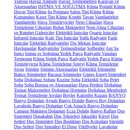
Trafosu
Havuz Ampulü
Havuz Termometresi
Karavan ve
Aksesuarları
ISITMA VE SOĞUTMA
Klima
Portatif Klima
Duvar Tipi Klima
Isı Pompası
Salon Tipi Klima
Klima
Kumandası
Kaset Tipi Klima
Kombi
Tavan Vantilatörleri
Vantilatörler
Hava Temizleyiciler
Nem Cihazları
Hava
Temizleme Cihazları
Buhar Makineleri
Nem Alma Cihazları
ve Rutubet Gidericiler
Elektrikli Isıtıcılar
Quartz Isıtıcılar
Infrared Isıtıcılar
Kule Tipi Isıtıcılar
Yağlı Radyatör
Fanlı
Isıtıcılar
Elektrikli Radyatörler
Dış Mekan Isıtıcılar
Havlupanlar
Radyatörler
Termosifonlar
Şofbenler
Ani Su
Isıtıcı
Isıtma ve Soğutma Yedek Parça
Radyatör Vanaları
Termostat
Klima Yedek Parça
Radyatör Yedek Parça
Klima
Temizleyicisi
Klima Temizleme Spreyi
Klima Temizleme
Sıvısı
Şömine
Şömine Aksesuarları
Elektrikli Şömineler
Bahçe Şömineleri
Bacasız Şömineler
Güneş Enerji Sistemleri
Soba
Doğalgaz Sobası
Kuzine Soba
Elektrikli Soba
Pelet
Soba
Soba Borusu ve Aksesuarları
Hava Perdesi
Doğalgaz
Tesisat Malzemeleri
Doğalgaz Hortumu
Doğalgaz Menfezleri
Tesisat Temizleme Sıvıları
Boyler
Kalorifer Kazanı
BANYO
Banyo Dolapları
Aynalı Banyo Dolabı
Banyo Boy Dolapları
Lavabolu Banyo Dolapları
Çok Amaçlı Banyo Dolapları
Çamaşır Makinesi Dolapları
Ecza Dolabı
Banyo Rafları
Duş
Sistemleri
Duşakabin
Duş Tekneleri
Jakuziler
Küvet
Duş
Setleri
Duş Sistemleri
Duş Başlıkları
Duş Kolonları
Sürgülü
Duş Setleri
Duş Spiralleri
El Duşu
Vitrifiyeler
Lavabolar