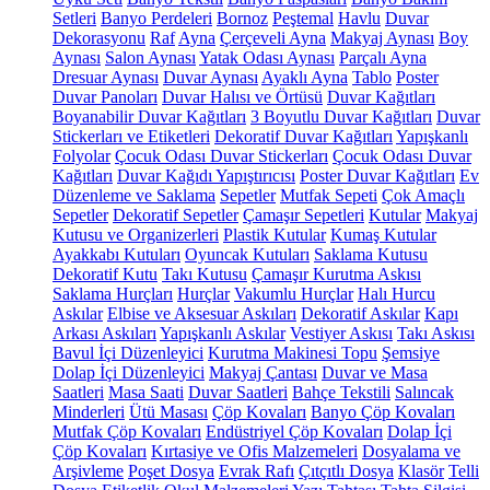
Setleri
Banyo Perdeleri
Bornoz
Peştemal
Havlu
Duvar
Dekorasyonu
Raf
Ayna
Çerçeveli Ayna
Makyaj Aynası
Boy
Aynası
Salon Aynası
Yatak Odası Aynası
Parçalı Ayna
Dresuar Aynası
Duvar Aynası
Ayaklı Ayna
Tablo
Poster
Duvar Panoları
Duvar Halısı ve Örtüsü
Duvar Kağıtları
Boyanabilir Duvar Kağıtları
3 Boyutlu Duvar Kağıtları
Duvar
Stickerları ve Etiketleri
Dekoratif Duvar Kağıtları
Yapışkanlı
Folyolar
Çocuk Odası Duvar Stickerları
Çocuk Odası Duvar
Kağıtları
Duvar Kağıdı Yapıştırıcısı
Poster Duvar Kağıtları
Ev
Düzenleme ve Saklama
Sepetler
Mutfak Sepeti
Çok Amaçlı
Sepetler
Dekoratif Sepetler
Çamaşır Sepetleri
Kutular
Makyaj
Kutusu ve Organizerleri
Plastik Kutular
Kumaş Kutular
Ayakkabı Kutuları
Oyuncak Kutuları
Saklama Kutusu
Dekoratif Kutu
Takı Kutusu
Çamaşır Kurutma Askısı
Saklama Hurçları
Hurçlar
Vakumlu Hurçlar
Halı Hurcu
Askılar
Elbise ve Aksesuar Askıları
Dekoratif Askılar
Kapı
Arkası Askıları
Yapışkanlı Askılar
Vestiyer Askısı
Takı Askısı
Bavul İçi Düzenleyici
Kurutma Makinesi Topu
Şemsiye
Dolap İçi Düzenleyici
Makyaj Çantası
Duvar ve Masa
Saatleri
Masa Saati
Duvar Saatleri
Bahçe Tekstili
Salıncak
Minderleri
Ütü Masası
Çöp Kovaları
Banyo Çöp Kovaları
Mutfak Çöp Kovaları
Endüstriyel Çöp Kovaları
Dolap İçi
Çöp Kovaları
Kırtasiye ve Ofis Malzemeleri
Dosyalama ve
Arşivleme
Poşet Dosya
Evrak Rafı
Çıtçıtlı Dosya
Klasör
Telli