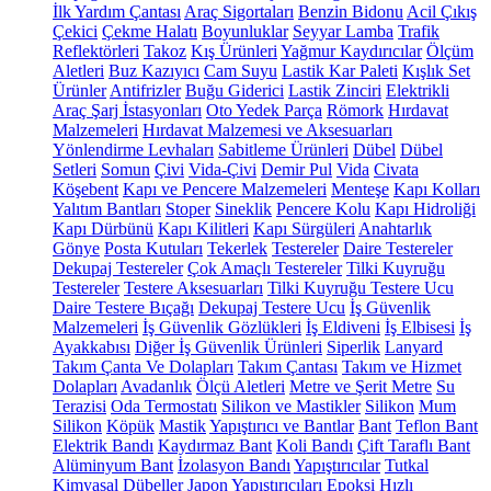
İlk Yardım Çantası
Araç Sigortaları
Benzin Bidonu
Acil Çıkış
Çekici
Çekme Halatı
Boyunluklar
Seyyar Lamba
Trafik
Reflektörleri
Takoz
Kış Ürünleri
Yağmur Kaydırıcılar
Ölçüm
Aletleri
Buz Kazıyıcı
Cam Suyu
Lastik Kar Paleti
Kışlık Set
Ürünler
Antifrizler
Buğu Giderici
Lastik Zinciri
Elektrikli
Araç Şarj İstasyonları
Oto Yedek Parça
Römork
Hırdavat
Malzemeleri
Hırdavat Malzemesi ve Aksesuarları
Yönlendirme Levhaları
Sabitleme Ürünleri
Dübel
Dübel
Setleri
Somun
Çivi
Vida-Çivi
Demir Pul
Vida
Civata
Köşebent
Kapı ve Pencere Malzemeleri
Menteşe
Kapı Kolları
Yalıtım Bantları
Stoper
Sineklik
Pencere Kolu
Kapı Hidroliği
Kapı Dürbünü
Kapı Kilitleri
Kapı Sürgüleri
Anahtarlık
Gönye
Posta Kutuları
Tekerlek
Testereler
Daire Testereler
Dekupaj Testereler
Çok Amaçlı Testereler
Tilki Kuyruğu
Testereler
Testere Aksesuarları
Tilki Kuyruğu Testere Ucu
Daire Testere Bıçağı
Dekupaj Testere Ucu
İş Güvenlik
Malzemeleri
İş Güvenlik Gözlükleri
İş Eldiveni
İş Elbisesi
İş
Ayakkabısı
Diğer İş Güvenlik Ürünleri
Siperlik
Lanyard
Takım Çanta Ve Dolapları
Takım Çantası
Takım ve Hizmet
Dolapları
Avadanlık
Ölçü Aletleri
Metre ve Şerit Metre
Su
Terazisi
Oda Termostatı
Silikon ve Mastikler
Silikon
Mum
Silikon
Köpük
Mastik
Yapıştırıcı ve Bantlar
Bant
Teflon Bant
Elektrik Bandı
Kaydırmaz Bant
Koli Bandı
Çift Taraflı Bant
Alüminyum Bant
İzolasyon Bandı
Yapıştırıcılar
Tutkal
Kimyasal Dübeller
Japon Yapıştırıcıları
Epoksi
Hızlı