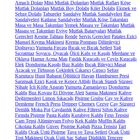
Amaçlı Dolap
Mini Mutfak Dolapları
Mutfak Rafları
Köşe
Mutfak Dolapları
Mutfak Boy Dolabı
Kiler Dolabı
Ekmek ve
Sebze Dolabı
Tabureler
Sandalye
Mutfak Sandalyeleri
Bar
Sandalyeleri
Katlanır Sandalyeler
Mutfak Köşe Takımları
Masa ve Masa Takımları
Yemek Masası ve Takımları
Mutfak
Masası ve Takımları
Eviye
Mutfak Bataryaları
Mutfak
Gereçleri
Kesme Tahtası
Rende
Servis Gereçleri
Patates Ezici
Manuel Kıyma Makinesi
Krema Pompası
Dilimleyici
Doğrayıcı
Yumurta Fırçası
Bıçak ve Bıçak Setleri
Yağ
Sıçratmaz
Soyucu, Oyacak
Ölçü Kabı ve Kaşığı
Merdane ve
Oklava
Hamur Açma Matı
Fındık Kıracağı ve Ceviz Kıracağı
Elek
Dondurma Kaşığı
Buz Kalıbı
Bıçak Bileyici Masat
Açacak ve Tirbuşon
Çekirdek Çıkarıcı
Çırpıcı
Sebze
Kurutucu
Huni
Baharat Öğütücü
Havan
Hamburger Presi
Sarımsak Ezici
Kaşık ve Kepçe Altlığı
Bıçak Standı
Süzgeç
Nihale
İçli Köfte Aparatı
Yumurta Zamanlayıcı
Dondurma
Kalıbı
Buz Kovası
Et Dövme Aleti
Sarma Makinesi
Kahve
Değirmenleri
Limon Sıkacağı
Pişirme Grubu
Çay ve Kahve
Demleme
French Press
Dripper
Chemex
Cezve
Çay Süzgeci
Demlik
Moka Pot
Çaydanlık
Kahve Filtresi
Sifon Kahve
Fırında Pişirme
Pasta Kalıbı
Kurabiye Kalıbı
Fırın Tepsisi
Cam Tepsi
Alüminyum Folyo
Kek Kalıbı
Muffin Kalıbı
Çikolata Kalıbı
Güveç
Pişirme Kağıdı
Pizza Tepsisi
Tart
Kalıbı
Ocak Üstü Pişirme
Tava ve Tava Setleri
Ocak Üstü
Tost Makinesi
Ocak Üstü Sac
Sahan
Düdüklü Tencere