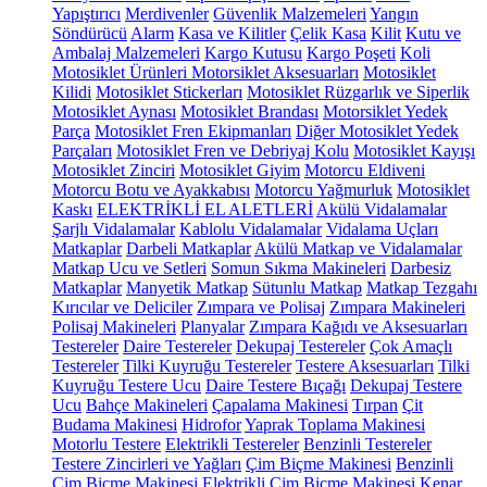
Yapıştırıcı
Merdivenler
Güvenlik Malzemeleri
Yangın
Söndürücü
Alarm
Kasa ve Kilitler
Çelik Kasa
Kilit
Kutu ve
Ambalaj Malzemeleri
Kargo Kutusu
Kargo Poşeti
Koli
Motosiklet Ürünleri
Motorsiklet Aksesuarları
Motosiklet
Kilidi
Motosiklet Stickerları
Motosiklet Rüzgarlık ve Siperlik
Motosiklet Aynası
Motosiklet Brandası
Motorsiklet Yedek
Parça
Motosiklet Fren Ekipmanları
Diğer Motosiklet Yedek
Parçaları
Motosiklet Fren ve Debriyaj Kolu
Motosiklet Kayışı
Motosiklet Zinciri
Motosiklet Giyim
Motorcu Eldiveni
Motorcu Botu ve Ayakkabısı
Motorcu Yağmurluk
Motosiklet
Kaskı
ELEKTRİKLİ EL ALETLERİ
Akülü Vidalamalar
Şarjlı Vidalamalar
Kablolu Vidalamalar
Vidalama Uçları
Matkaplar
Darbeli Matkaplar
Akülü Matkap ve Vidalamalar
Matkap Ucu ve Setleri
Somun Sıkma Makineleri
Darbesiz
Matkaplar
Manyetik Matkap
Sütunlu Matkap
Matkap Tezgahı
Kırıcılar ve Deliciler
Zımpara ve Polisaj
Zımpara Makineleri
Polisaj Makineleri
Planyalar
Zımpara Kağıdı ve Aksesuarları
Testereler
Daire Testereler
Dekupaj Testereler
Çok Amaçlı
Testereler
Tilki Kuyruğu Testereler
Testere Aksesuarları
Tilki
Kuyruğu Testere Ucu
Daire Testere Bıçağı
Dekupaj Testere
Ucu
Bahçe Makineleri
Çapalama Makinesi
Tırpan
Çit
Budama Makinesi
Hidrofor
Yaprak Toplama Makinesi
Motorlu Testere
Elektrikli Testereler
Benzinli Testereler
Testere Zincirleri ve Yağları
Çim Biçme Makinesi
Benzinli
Çim Biçme Makinesi
Elektrikli Çim Biçme Makinesi
Kenar