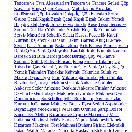
Tencere ve Tava Aksesuarları
Tencere ve Tencere Setleri
Çöp
Kovaları
Banyo Çöp Kovaları
Mutfak Çöp Kovaları
Endüstriyel Çöp Kovaları
Dolap İçi Çöp Kovaları
Sofra
Grubu
Çatal,Kaşık,Bıçak
Çatal Kaşık Bıçak Takımı
Yemek
Bıçağı
Çatal
Kaşık
Sofra Servis
Sürahi
Kase
Tepsi
Servis ve
Sunum Tabakları
Yağdanlık
Sosluk, Reçellik
Yumurtalık
Servis Maşa Seti
Şekerlik
Salata Kasesi
Peçetelik
Karaf
Kürdanlık
Çerezlik
Baharat Takımı
Bardak Altlığı
Ekmek
Sepeti
Pasta Sunumu
Pasta Takımı
Kek Fanusu
Bardak
Viski
Bardağı
Su Bardağı
Meşrubat Bardağı
Rakı Bardağı
Kadeh
Bardak Seti
Bira Bardağı
Shot Bardağı
Çay ve Kahve
Sunumu
Sütlük
Kahve Fincanı
Kupa
Fincan Takımı
Çay
Tabakları
Çay Setleri
Çay Fincanı
Çay Bardağı
Çay Kaşığı
Yemek Takımları
Tabaklar
Kahvaltı Takımları
Suluk ve
Matara
Beyaz Eşya
Fırın
Mikrodalga Fırınlar
Mini Fırınlar
Buzdolabı
Çamaşır Makinesi
Ocak
Ankastre Ürünleri
Ankastre Setler
Ankastre Ocaklar
Ankastre Fırınlar
Ankastre
Davlumbazlar
Bulaşık Makineleri
Kurutma Makinesi
Derin
Dondurucular
Su Sebilleri
Mini Buzdolabı
Davlumbazlar
Kurutmalı Çamaşır Makinesi
Beyaz Eşya Setleri
Aspiratörler
Beyaz Eşya Yedek Parça ve Bakım Ürünleri
Şarap Dolabı
Küçük Ev Aletleri
Kızartma ve Pişirme Makineleri
Mısır
Patlatma Makinesi
Fritöz
Ekmek Yapma Makinesi
Ekmek
Kızartma Makinesi
Tost Makinesi
Buharlı Pişirici
Elektrikli
Izgara
Waffle Makinesi
Yumurta Haşlayıcı
Elektrikli Tencere