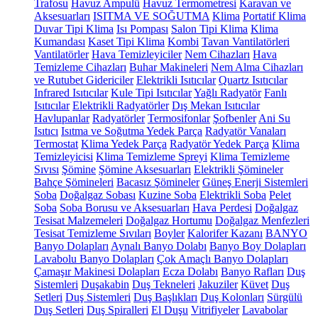
Trafosu
Havuz Ampulü
Havuz Termometresi
Karavan ve
Aksesuarları
ISITMA VE SOĞUTMA
Klima
Portatif Klima
Duvar Tipi Klima
Isı Pompası
Salon Tipi Klima
Klima
Kumandası
Kaset Tipi Klima
Kombi
Tavan Vantilatörleri
Vantilatörler
Hava Temizleyiciler
Nem Cihazları
Hava
Temizleme Cihazları
Buhar Makineleri
Nem Alma Cihazları
ve Rutubet Gidericiler
Elektrikli Isıtıcılar
Quartz Isıtıcılar
Infrared Isıtıcılar
Kule Tipi Isıtıcılar
Yağlı Radyatör
Fanlı
Isıtıcılar
Elektrikli Radyatörler
Dış Mekan Isıtıcılar
Havlupanlar
Radyatörler
Termosifonlar
Şofbenler
Ani Su
Isıtıcı
Isıtma ve Soğutma Yedek Parça
Radyatör Vanaları
Termostat
Klima Yedek Parça
Radyatör Yedek Parça
Klima
Temizleyicisi
Klima Temizleme Spreyi
Klima Temizleme
Sıvısı
Şömine
Şömine Aksesuarları
Elektrikli Şömineler
Bahçe Şömineleri
Bacasız Şömineler
Güneş Enerji Sistemleri
Soba
Doğalgaz Sobası
Kuzine Soba
Elektrikli Soba
Pelet
Soba
Soba Borusu ve Aksesuarları
Hava Perdesi
Doğalgaz
Tesisat Malzemeleri
Doğalgaz Hortumu
Doğalgaz Menfezleri
Tesisat Temizleme Sıvıları
Boyler
Kalorifer Kazanı
BANYO
Banyo Dolapları
Aynalı Banyo Dolabı
Banyo Boy Dolapları
Lavabolu Banyo Dolapları
Çok Amaçlı Banyo Dolapları
Çamaşır Makinesi Dolapları
Ecza Dolabı
Banyo Rafları
Duş
Sistemleri
Duşakabin
Duş Tekneleri
Jakuziler
Küvet
Duş
Setleri
Duş Sistemleri
Duş Başlıkları
Duş Kolonları
Sürgülü
Duş Setleri
Duş Spiralleri
El Duşu
Vitrifiyeler
Lavabolar