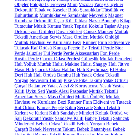
Objeler
Fotoğraf Çerçevesi
Mum
Vazolar
Yapay Çiçekler
Dekoratif Tabak ve Kaseler
Biblo
Şaraplıklar
Tütsülük ve
Buhurdanlık
Mumluklar ve Şamdanlar
Meyvelik
Magnet
Kumbara
Dekoratif Taşlar
Kül Tablası
Nazar Boncuğu
Kitap
Tutucular
Müzik Kutusu
Yatak Tepsisi
Kokulu Taşlar
Ahşap
Dekorasyon Ürünleri
Duvar Süsleri
Cansız Manken
Mutfak
Tekstili
Amerikan Servis
Masa Örtüleri
Mutfak Önlüğü
Mutfak Havlusu ve Kurulama Bezi
Runner
Fırın Eldiveni ve
Tutacak
Raf Örtüsü
Kumaş Peçete
Ev Tekstili
Perde
Stor
Perde
Jaluziler
Tül Perde
Perde Aksesuarları
Fon Perde
Rustik Perde
Çocuk Odası Perdesi
Güneşlik
Mutfak Perdeleri
Halı
Yolluk
Mutfak Halısı
Makine Halısı
Shaggy Halı
Jüt ve
Hasır Halı
Çocuk Odası Halıları
Halı Kaydırmazı
El Halısı
Deri Halı
Halı Örtüsü
Bambu Halı
Yatak Odası Tekstili
Yorgan
Nevresim Takımı
Pike ve Pike Takımı
Yatak Örtüsü
Çarşaf
Battaniye
Yatak Alezi & Koruyucusu
Yastık
Yastık
Kılıfı
Uyku Seti
Yastık Alezi
Paspaslar
Mutfak Tekstili
Amerikan Servis
Masa Örtüleri
Mutfak Önlüğü
Mutfak
Havlusu ve Kurulama Bezi
Runner
Fırın Eldiveni ve Tutacak
Raf Örtüsü
Kumaş Peçete
Kilim
Seccade
Salon Tekstili
Kırlent ve Kırlent Kılıfı
Sandalye Minderi
Koltuk Örtüsü ve
Şalı
Dekoratif Yastık
Sandalye Kılıfı
Bahçe Tekstili
Salıncak
Minderleri
Bebek Odası Tekstili
Bebek Yorganı
Bebek
Çarşafı
Bebek Nevresim Takımı
Bebek Battaniyesi
Bebek
Uyku Seti
Banyo Tekstil
Banyo Paspasları
Banyo Bakım