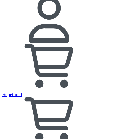
Sepetim
0