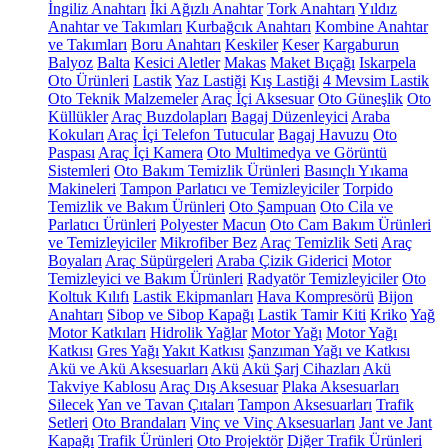
İngiliz Anahtarı
İki Ağızlı Anahtar
Tork Anahtarı
Yıldız
Anahtar ve Takımları
Kurbağcık Anahtarı
Kombine Anahtar
ve Takımları
Boru Anahtarı
Keskiler
Keser
Kargaburun
Balyoz
Balta
Kesici Aletler
Makas
Maket Bıçağı
Iskarpela
Oto Ürünleri
Lastik
Yaz Lastiği
Kış Lastiği
4 Mevsim Lastik
Oto Teknik Malzemeler
Araç İçi Aksesuar
Oto Güneşlik
Oto
Küllükler
Araç Buzdolapları
Bagaj Düzenleyici
Araba
Kokuları
Araç İçi Telefon Tutucular
Bagaj Havuzu
Oto
Paspası
Araç İçi Kamera
Oto Multimedya ve Görüntü
Sistemleri
Oto Bakım Temizlik Ürünleri
Basınçlı Yıkama
Makineleri
Tampon Parlatıcı ve Temizleyiciler
Torpido
Temizlik ve Bakım Ürünleri
Oto Şampuan
Oto Cila ve
Parlatıcı Ürünleri
Polyester Macun
Oto Cam Bakım Ürünleri
ve Temizleyiciler
Mikrofiber Bez
Araç Temizlik Seti
Araç
Boyaları
Araç Süpürgeleri
Araba Çizik Giderici
Motor
Temizleyici ve Bakım Ürünleri
Radyatör Temizleyiciler
Oto
Koltuk Kılıfı
Lastik Ekipmanları
Hava Kompresörü
Bijon
Anahtarı
Sibop ve Sibop Kapağı
Lastik Tamir Kiti
Kriko
Yağ
Motor Katkıları
Hidrolik Yağlar
Motor Yağı
Motor Yağı
Katkısı
Gres Yağı
Yakıt Katkısı
Şanzıman Yağı ve Katkısı
Akü ve Akü Aksesuarları
Akü
Akü Şarj Cihazları
Akü
Takviye Kablosu
Araç Dış Aksesuar
Plaka Aksesuarları
Silecek
Yan ve Tavan Çıtaları
Tampon Aksesuarları
Trafik
Setleri
Oto Brandaları
Vinç ve Vinç Aksesuarları
Jant ve Jant
Kapağı
Trafik Ürünleri
Oto Projektör
Diğer Trafik Ürünleri