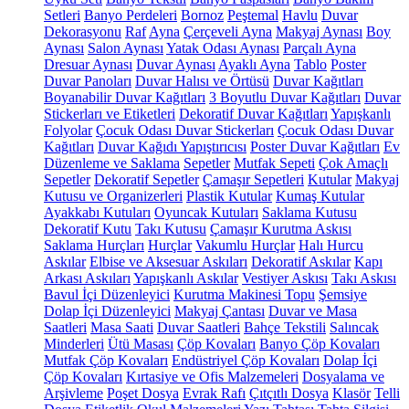
Setleri
Banyo Perdeleri
Bornoz
Peştemal
Havlu
Duvar
Dekorasyonu
Raf
Ayna
Çerçeveli Ayna
Makyaj Aynası
Boy
Aynası
Salon Aynası
Yatak Odası Aynası
Parçalı Ayna
Dresuar Aynası
Duvar Aynası
Ayaklı Ayna
Tablo
Poster
Duvar Panoları
Duvar Halısı ve Örtüsü
Duvar Kağıtları
Boyanabilir Duvar Kağıtları
3 Boyutlu Duvar Kağıtları
Duvar
Stickerları ve Etiketleri
Dekoratif Duvar Kağıtları
Yapışkanlı
Folyolar
Çocuk Odası Duvar Stickerları
Çocuk Odası Duvar
Kağıtları
Duvar Kağıdı Yapıştırıcısı
Poster Duvar Kağıtları
Ev
Düzenleme ve Saklama
Sepetler
Mutfak Sepeti
Çok Amaçlı
Sepetler
Dekoratif Sepetler
Çamaşır Sepetleri
Kutular
Makyaj
Kutusu ve Organizerleri
Plastik Kutular
Kumaş Kutular
Ayakkabı Kutuları
Oyuncak Kutuları
Saklama Kutusu
Dekoratif Kutu
Takı Kutusu
Çamaşır Kurutma Askısı
Saklama Hurçları
Hurçlar
Vakumlu Hurçlar
Halı Hurcu
Askılar
Elbise ve Aksesuar Askıları
Dekoratif Askılar
Kapı
Arkası Askıları
Yapışkanlı Askılar
Vestiyer Askısı
Takı Askısı
Bavul İçi Düzenleyici
Kurutma Makinesi Topu
Şemsiye
Dolap İçi Düzenleyici
Makyaj Çantası
Duvar ve Masa
Saatleri
Masa Saati
Duvar Saatleri
Bahçe Tekstili
Salıncak
Minderleri
Ütü Masası
Çöp Kovaları
Banyo Çöp Kovaları
Mutfak Çöp Kovaları
Endüstriyel Çöp Kovaları
Dolap İçi
Çöp Kovaları
Kırtasiye ve Ofis Malzemeleri
Dosyalama ve
Arşivleme
Poşet Dosya
Evrak Rafı
Çıtçıtlı Dosya
Klasör
Telli