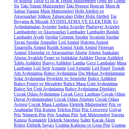
ve Rulosu
Tuval
El İşi & Tekstil Malzemeleri
Örgü İpi
Güpür
Şiş
Takı Yapım Malzemeleri
Takı Pensesi
Boncuk
Mum &
Sabun Yapımı
Mum Malzemeleri
Hobi Aletleri ve
Aksesuarları
Silikon Tabancaları
Diğer Hobi Aletleri
Taş
Boyama & Mozaik
AYDINLATMA VE ELEKTRİK
Ev
Aydınlatmaları
Avizeler
Sarkıt Avizeler
Plafonyer Avizeler
Lambaderler ve Aksesuarları
Lambader
Lambader Başlığı
Lambader Ayağı
Spotlar
Gömme Spotlar
Sıvaüstü Spotlar
Tavan Spotlar
Ampuller
Led Ampul
Halojen Ampul
Tasarruflu Ampul
Rustik Ampul
Akıllı Ampul
Floresan
Ampul
Abajurlar ve Aksesuarları
Abajur
Abajur Şapkaları
Abajur Ayaklığı
Fener ve Işıldaklar
Aplikler
Duvar Aplikleri
Tablo Aplikleri
Banyo Aplikleri
Lamba
Gece Lambaları
Masa
Lambaları
Led Şerit
Armatür
Led Armatür
Led Panel
Tezgah
Altı Aydınlatma
Bahçe Aydınlatma
Dış Mekan Aydınlatmalar
Solar Aydınlatma
Projektör ve Sensörler
Bahçe Aplikleri
Bahçe Feneri ve Meşaleler
Bahçe Masa Üstü Aydınlatma
Bahçe Set Üstü Aydınlatma
Bahçe Aydınlatma Direkleri
Çocuk Odası Aydınlatma
Çocuk Gece Lambası
Çocuk Odası
Duvar Aydınlatmaları
Çocuk Odası Abajuru
Çocuk Odası
Avizesi
Çocuk Masa Lambası
Elektrik Malzemeleri
Priz ve
Anahtarlar
Priz Kutusu
Telefon Prizi
Priz Çerçevesi
Golyat
Priz
Nümeris Priz
Priz
Anahtar Priz
Şalt Malzemeleri
Sigorta
Kutusu
Kontaktör
Elektrik Sigortası
Şalter
Kaçak Akım
Rölesi
Elektrik Sayacı
Uzatma Kablosu ve Grup Priz
Uzatma