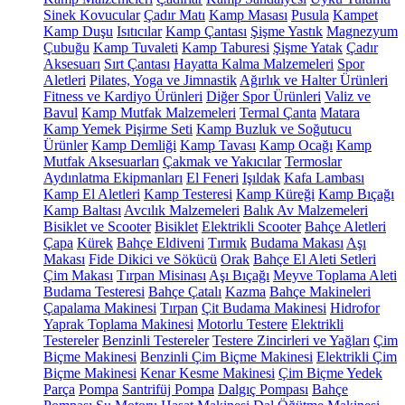
Sinek Kovucular
Çadır Matı
Kamp Masası
Pusula
Kampet
Kamp Duşu
Isıtıcılar
Kamp Çantası
Şişme Yastık
Magnezyum
Çubuğu
Kamp Tuvaleti
Kamp Taburesi
Şişme Yatak
Çadır
Aksesuarı
Sırt Çantası
Hayatta Kalma Malzemeleri
Spor
Aletleri
Pilates, Yoga ve Jimnastik
Ağırlık ve Halter Ürünleri
Fitness ve Kardiyo Ürünleri
Diğer Spor Ürünleri
Valiz ve
Bavul
Kamp Mutfak Malzemeleri
Termal Çanta
Matara
Kamp Yemek Pişirme Seti
Kamp Buzluk ve Soğutucu
Ürünler
Kamp Demliği
Kamp Tavası
Kamp Ocağı
Kamp
Mutfak Aksesuarları
Çakmak ve Yakıcılar
Termoslar
Aydınlatma Ekipmanları
El Feneri
Işıldak
Kafa Lambası
Kamp El Aletleri
Kamp Testeresi
Kamp Küreği
Kamp Bıçağı
Kamp Baltası
Avcılık Malzemeleri
Balık Av Malzemeleri
Bisiklet ve Scooter
Bisiklet
Elektrikli Scooter
Bahçe Aletleri
Çapa
Kürek
Bahçe Eldiveni
Tırmık
Budama Makası
Aşı
Makası
Fide Dikici ve Sökücü
Orak
Bahçe El Aleti Setleri
Çim Makası
Tırpan Misinası
Aşı Bıçağı
Meyve Toplama Aleti
Budama Testeresi
Bahçe Çatalı
Kazma
Bahçe Makineleri
Çapalama Makinesi
Tırpan
Çit Budama Makinesi
Hidrofor
Yaprak Toplama Makinesi
Motorlu Testere
Elektrikli
Testereler
Benzinli Testereler
Testere Zincirleri ve Yağları
Çim
Biçme Makinesi
Benzinli Çim Biçme Makinesi
Elektrikli Çim
Biçme Makinesi
Kenar Kesme Makinesi
Çim Biçme Yedek
Parça
Pompa
Santrifüj Pompa
Dalgıç Pompası
Bahçe