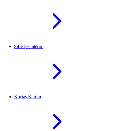
Şifre İşlemlerim
Koçtaş Kartım