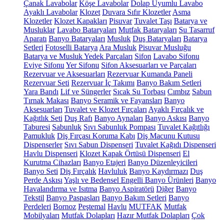
Çanak Lavabolar
Köşe Lavabolar
Dolap Uyumlu Lavabo
Ayaklı Lavabolar
Klozet
Duvara Sıfır Klozetler
Asma
Klozetler
Klozet Kapakları
Pisuvar
Tuvalet Taşı
Batarya ve
Musluklar
Lavabo Bataryaları
Mutfak Bataryaları
Su Tasarruf
Aparatı
Banyo Bataryaları
Musluk
Duş Bataryaları
Batarya
Setleri
Fotoselli Batarya
Ara Musluk
Pisuvar Musluğu
Batarya ve Musluk Yedek Parçaları
Sifon
Lavabo Sifonu
Eviye Sifonu
Yer Sifonu
Sifon Aksesuarları ve Parçaları
Rezervuar ve Aksesuarları
Rezervuar Kumanda Paneli
Rezervuar Seti
Rezervuar İç Takımı
Banyo Bakım Setleri
Yara Bandı
Lif ve Süngerler
Sıcak Su Torbası
Cımbız
Sabun
Tırnak Makası
Banyo Seramik ve Fayansları
Banyo
Aksesuarları
Tuvalet ve Klozet Fırçaları
Ayaklı Fırçalık ve
Kağıtlık Seti
Duş Rafı
Banyo Aynaları
Banyo Askısı
Banyo
Taburesi
Sabunluk
Sıvı Sabunluk Pompası
Tuvalet Kağıtlığı
Pamukluk
Diş Fırçası Koruma Kabı
Diş Macunu Kutusu
Dispenserler
Sıvı Sabun Dispenseri
Tuvalet Kağıdı Dispenseri
Havlu Dispenseri
Klozet Kapak Örtüsü Dispenseri
El
Kurutma Cihazları
Banyo Etajeri
Banyo Düzenleyicileri
Banyo Seti
Diş Fırçalık
Havluluk
Banyo Kaydırmazı
Duş
Perde Askısı
Yaşlı ve Bedensel Engelli Banyo Ürünleri
Banyo
Havalandırma ve Isıtma
Banyo Aspiratörü
Diğer
Banyo
Tekstil
Banyo Paspasları
Banyo Bakım Setleri
Banyo
Perdeleri
Bornoz
Peştemal
Havlu
MUTFAK
Mutfak
Mobilyaları
Mutfak Dolapları
Hazır Mutfak Dolapları
Çok