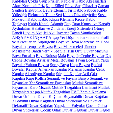
Kabloları
Çoklu Grup Prizleri
Kablolar
Kablo Aksesuarları
Akım Korumalı Priz
Kapı Zilleri
Pil ve Şarj Cihazları
Zaman
Saatleri
Elektronik Devre Elemanı
Fiş
Kablo Pabucu
Kablo
Yüksüğü
Elektronik Tamir Seti
Kablo Düzenleyiciler
Susta
Makaron Kablo
Kablo Klipsi
Klemens
Kroşe
Kablo
Toplayıcı
Kablo Kanalı
Adaptör
Duy
Buat Kutusu ve Kapağı
Aydınlatma Halatları ve Zincirleri
Enerji Sistemleri
Güneş
Paneli
Lityum Akü
Jel Akü
İnverter
Tavan Vantilatörleri
AHŞAP VE İNŞAAT
Ahşap Yer Döşeme
Parke
Parke Profil
ve Aksesuarları
Süpürgelik
Boya ve Boya Malzemeleri
Hobi
Boyaları
Tempare Boyası
Boya Malzemeleri
Tinerler
Maskeleme Bandı
Vernik
Spatula
Hışır Örtü
Duvar Macunu
Boya Fırçaları
Boya Rulosu
Mala
Boya
İç Cephe Boyalar
Dış
Cephe Boyalar
Astarlar
Metal Boyaları
Tavan Boyaları
Yağlı
Boyalar
Yalıtım Boyası
Sprey Boya
Kapı Boyası
Epoksi
Boyalar
Kapılar
Amerikan Kapılar
Melamin Kapılar
Çelik
Kapılar
Akordiyon Kapılar
Sürgülü Kapılar
Acil Çıkış
Kapıları
Kapı Kolları
Seramik ve Fayans
Banyo Seramik ve
Fayansları
Yer Seramik ve Fayansları
Mutfak Seramik ve
Fayansları
Karo
Mozaik
Mutfak Tezgahları
Laminant Mutfak
Tezgahları
Ahşap Mutfak Tezgahları
PVC Zemin Kaplama
Duvar Ürünleri
Duvar Kağıtları
Boyanabilir Duvar Kağıtları
3 Boyutlu Duvar Kağıtları
Duvar Stickerları ve Etiketleri
Dekoratif Duvar Kağıtları
Yapışkanlı Folyolar
Çocuk Odası
Duvar Stickerları
Çocuk Odası Duvar Kağıtları
Duvar Kağıdı