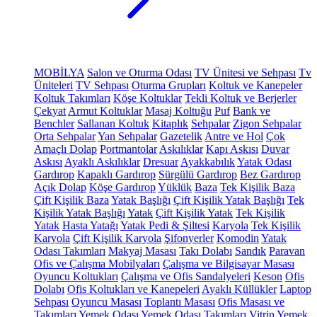
MOBİLYA
Salon ve Oturma Odası
TV Ünitesi ve Sehpası
Tv
Üniteleri
TV Sehpası
Oturma Grupları
Koltuk ve Kanepeler
Koltuk Takımları
Köşe Koltuklar
Tekli Koltuk ve Berjerler
Çekyat
Armut Koltuklar
Masaj Koltuğu
Puf
Bank ve
Benchler
Sallanan Koltuk
Kitaplık
Sehpalar
Zigon Sehpalar
Orta Sehpalar
Yan Sehpalar
Gazetelik
Antre ve Hol
Çok
Amaçlı Dolap
Portmantolar
Askılıklar
Kapı Askısı
Duvar
Askısı
Ayaklı Askılıklar
Dresuar
Ayakkabılık
Yatak Odası
Gardırop
Kapaklı Gardırop
Sürgülü Gardırop
Bez Gardırop
Açık Dolap
Köşe Gardırop
Yüklük
Baza
Tek Kişilik Baza
Çift Kişilik Baza
Yatak Başlığı
Çift Kişilik Yatak Başlığı
Tek
Kişilik Yatak Başlığı
Yatak
Çift Kişilik Yatak
Tek Kişilik
Yatak
Hasta Yatağı
Yatak Pedi & Şiltesi
Karyola
Tek Kişilik
Karyola
Çift Kişilik Karyola
Şifonyerler
Komodin
Yatak
Odası Takımları
Makyaj Masası
Takı Dolabı
Sandık
Paravan
Ofis ve Çalışma Mobilyaları
Çalışma ve Bilgisayar Masası
Oyuncu Koltukları
Çalışma ve Ofis Sandalyeleri
Keson
Ofis
Dolabı
Ofis Koltukları ve Kanepeleri
Ayaklı Küllükler
Laptop
Sehpası
Oyuncu Masası
Toplantı Masası
Ofis Masası ve
Takımları
Yemek Odası
Yemek Odası Takımları
Vitrin
Yemek