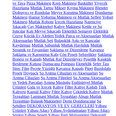
ve Tava
Pizza Makinesi
Krep Makinesi
Basküller
Yiyecek
Hazırlama
Mutfak Tartısı
Mikser
Kıyma Makinesi
Blender
Doğrayıcı ve Rondolar
Meyve Kurutma Makinesi
Dondurma
Makinesi
Hamur Yoğurma Makinesi ve Mutfak Şefleri
Yoğurt
Makinesi
Mutfak Robotu
İçecek Hazırlama
Narenciye
Sıkacağı
Çay Makineleri
Kahve Makinesi
Kettle ve Su
Isıtıcılar
Katı Meyve Sıkacağı
Elektrikli Semaver
Elektrikli
Cezve
Küçük Ev Aletleri Yedek Parça ve Aksesuarları
Mutfak
Aksesuarları
Mutfak Seti
Bulaşıklık
Askı ve Kancalar
Kaydırmaz
Mutfak Sabunluk
Mutfak Havluluk
Mutfak
Seramik ve Fayansları
Saklama ve Düzenleme
Kavanoz
Saklama ve Karıştırma Kabı
Çöp Poşeti
Sebzelikler
Saklama
Bonesi ve Kapağı
Mutfak Raf Düzenleyici
Poşetlik
Kaşıklık
Beslenme Kutusu
Damacana Pompası
Ekmeklik
Sefer Tası
Streç Film
Peçete Yüzüğü
Kavanoz Kapağı
Pipet
Buzdolabı
Poşeti
Doypack
Su Arıtma Cihazları ve Aksesuarları
Su
Arıtma Cihazları
Su Arıtma Filtreleri
Su Arıtma Aksesuarları
ve Yedek Parçaları
Arıtma Musluğu
Endüstriyel Mutfak
Ürünleri
Gıda ve İçecek
Kahve
Filtre Kahve Kağıdı
Türk
Kahvesi
Kapsül Kahve
Filtre Kahve
Çekirdek Kahve
Mutfak
Tezgahları
Laminant Mutfak Tezgahları
Ahşap Mutfak
Tezgahları
Bulaşık Makineleri
Derin Dondurucular
Su
Sebilleri
DEKORASYON VE EV GEREÇLERİ
Yılbaşı
Ürünleri
Yılbaşı Ağacı
Yılbaşı Aydınlatmaları
Yılbaşı Ağacı
Süsleri
Yılbaşı Sepeti
Yılbaşı Parti Malzemeleri
Dekoratif