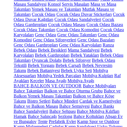
Masası Sandalyesi
Konsol
Servis Masaları
Masa ve Masa
Takımları
Yemek Masası ve Takımları
Mutfak Masası ve
Takımları
Çocuk Odası
Çocuk Odası Duvar Stickerları
Çocuk
Odası Duvar Kağıtları
Çocuk Odası Sandalyeleri
Çocuk
Odası Gardıropları
Çocuk Odası Masası
Çocuk Odası Bazası
Çocuk Odası Takımları
Çocuk Odası Komodini
Çocuk Odası
Karyolaları
Genç Odası
Genç Odası Takımları
Genç Odası
Komodini
Genç Odası Şifonyerleri
Genç Odası Bazaları
Genç Odası Gardıropları
Genç Odası Karyolaları
Ranza
Bebek Odası
Bebek Beşikleri
Mama Sandalyesi
Bebek
Karyolaları
Bebek Gardıropları
Bebek Yatakları
Bebek Odası
Takımları
Oyuncak Dolabı
Bebek Şifonyer
Bebek Odası
Tekstili
Bebek Yorganı
Bebek Çarşafı
Bebek Nevresim
Takımı
Bebek Battaniyesi
Bebek Uyku Seti
Mobilya
Aksesuarları
Mobilya Yedek Parçaları
Mobilya Kulpları
Raf
Ayakları
Keçeler
Masa Ayağı
Mobilya Ayağı
BAHÇE,BALKON VE OUTDOOR
Bahçe Mobilyaları
Bahçe Takımları
Balkon ve Bahçe Oturma Grubu
Bahçe ve
Balkon Yemek Masası Takımları
Balkon ve Bahçe Köşe
Takımı
Bistro Setleri
Bahçe Minderi
Çardak ve Kameriyeler
Bahçe ve Balkon Masası
Bahçe Şemsiyesi
Bahçe Bankı
Bahçe Sandalyeleri
Bahçe Sehpası
Bahçe Mobilya Kılıfları
Hamak
Bahçe Salıncağı
Şezlong
Bahçe Koltukları
Ahşap Ev
ve Bungalov
Tente
Prefabrik Evler
Kamp Spor ve Outdoor
Kamp Malzemeleri
Çadırlar
Kamp Sandalyesi
Uyku Tulumu