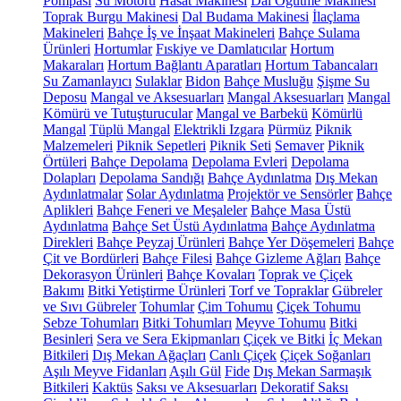
Pompası
Su Motoru
Hasat Makinesi
Dal Öğütme Makinesi
Toprak Burgu Makinesi
Dal Budama Makinesi
İlaçlama
Makineleri
Bahçe İş ve İnşaat Makineleri
Bahçe Sulama
Ürünleri
Hortumlar
Fıskiye ve Damlatıcılar
Hortum
Makaraları
Hortum Bağlantı Aparatları
Hortum Tabancaları
Su Zamanlayıcı
Sulaklar
Bidon
Bahçe Musluğu
Şişme Su
Deposu
Mangal ve Aksesuarları
Mangal Aksesuarları
Mangal
Kömürü ve Tutuşturucular
Mangal ve Barbekü
Kömürlü
Mangal
Tüplü Mangal
Elektrikli Izgara
Pürmüz
Piknik
Malzemeleri
Piknik Sepetleri
Piknik Seti
Semaver
Piknik
Örtüleri
Bahçe Depolama
Depolama Evleri
Depolama
Dolapları
Depolama Sandığı
Bahçe Aydınlatma
Dış Mekan
Aydınlatmalar
Solar Aydınlatma
Projektör ve Sensörler
Bahçe
Aplikleri
Bahçe Feneri ve Meşaleler
Bahçe Masa Üstü
Aydınlatma
Bahçe Set Üstü Aydınlatma
Bahçe Aydınlatma
Direkleri
Bahçe Peyzaj Ürünleri
Bahçe Yer Döşemeleri
Bahçe
Çit ve Bordürleri
Bahçe Filesi
Bahçe Gizleme Ağları
Bahçe
Dekorasyon Ürünleri
Bahçe Kovaları
Toprak ve Çiçek
Bakımı
Bitki Yetiştirme Ürünleri
Torf ve Topraklar
Gübreler
ve Sıvı Gübreler
Tohumlar
Çim Tohumu
Çiçek Tohumu
Sebze Tohumları
Bitki Tohumları
Meyve Tohumu
Bitki
Besinleri
Sera ve Sera Ekipmanları
Çiçek ve Bitki
İç Mekan
Bitkileri
Dış Mekan Ağaçları
Canlı Çiçek
Çiçek Soğanları
Aşılı Meyve Fidanları
Aşılı Gül
Fide
Dış Mekan Sarmaşık
Bitkileri
Kaktüs
Saksı ve Aksesuarları
Dekoratif Saksı