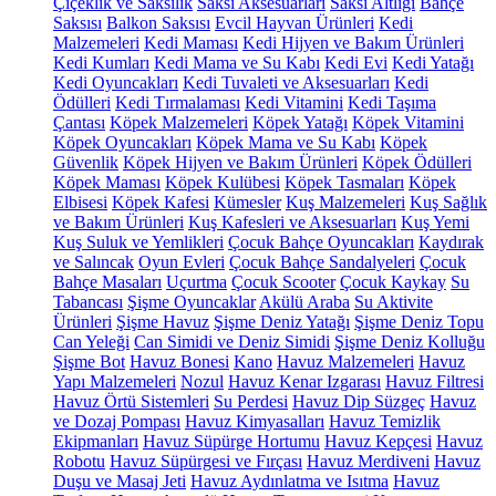
Çiçeklik ve Saksılık
Saksı Aksesuarları
Saksı Altlığı
Bahçe
Saksısı
Balkon Saksısı
Evcil Hayvan Ürünleri
Kedi
Malzemeleri
Kedi Maması
Kedi Hijyen ve Bakım Ürünleri
Kedi Kumları
Kedi Mama ve Su Kabı
Kedi Evi
Kedi Yatağı
Kedi Oyuncakları
Kedi Tuvaleti ve Aksesuarları
Kedi
Ödülleri
Kedi Tırmalaması
Kedi Vitamini
Kedi Taşıma
Çantası
Köpek Malzemeleri
Köpek Yatağı
Köpek Vitamini
Köpek Oyuncakları
Köpek Mama ve Su Kabı
Köpek
Güvenlik
Köpek Hijyen ve Bakım Ürünleri
Köpek Ödülleri
Köpek Maması
Köpek Kulübesi
Köpek Tasmaları
Köpek
Elbisesi
Köpek Kafesi
Kümesler
Kuş Malzemeleri
Kuş Sağlık
ve Bakım Ürünleri
Kuş Kafesleri ve Aksesuarları
Kuş Yemi
Kuş Suluk ve Yemlikleri
Çocuk Bahçe Oyuncakları
Kaydırak
ve Salıncak
Oyun Evleri
Çocuk Bahçe Sandalyeleri
Çocuk
Bahçe Masaları
Uçurtma
Çocuk Scooter
Çocuk Kaykay
Su
Tabancası
Şişme Oyuncaklar
Akülü Araba
Su Aktivite
Ürünleri
Şişme Havuz
Şişme Deniz Yatağı
Şişme Deniz Topu
Can Yeleği
Can Simidi ve Deniz Simidi
Şişme Deniz Kolluğu
Şişme Bot
Havuz Bonesi
Kano
Havuz Malzemeleri
Havuz
Yapı Malzemeleri
Nozul
Havuz Kenar Izgarası
Havuz Filtresi
Havuz Örtü Sistemleri
Su Perdesi
Havuz Dip Süzgeç
Havuz
ve Dozaj Pompası
Havuz Kimyasalları
Havuz Temizlik
Ekipmanları
Havuz Süpürge Hortumu
Havuz Kepçesi
Havuz
Robotu
Havuz Süpürgesi ve Fırçası
Havuz Merdiveni
Havuz
Duşu ve Masaj Jeti
Havuz Aydınlatma ve Isıtma
Havuz