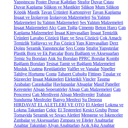
Yapıştırıcısı
Poster Duvar Kağıtları
Strafor
Duvar Çıtası
Duvar Kaplama
Silikon ve Mastikler
Silikon
Mum Silikon
Köpük
Mastik
Tavan Ürünleri
Kartonpiyer
Tavan Kaplama
İnşaat ve İzolasyon
İzolasyon Malzemeleri
Su Yalıtım
Malzemeleri
Isı Yalıtım Malzemeleri
Ses Yalıtım Malzemeleri
İnşaat Malzemeleri
Alçı
Cam Tuğla
Çimento
Beton Harcı
Çatı
Kaplama Malzemeleri
İnşaat Kimyasalları
İnşaat Temizlik
Ürünleri
Lavabo Çözücü
Harç ve Sıva Çözücü
Çok Amaçlı
Temizlik
Yağlayıcı ve Pas Çözücü
Yapı Kimyasalları
Derz
Dolgu
Seramik Yapıştırıcılar
Sıvı Conta
Strafor Yapıştırılar
Plastik Boru ve Ek Parçalar
Boru Bağlantı ve Aksesuarları
Temiz Su Boruları
Atık Su Boruları
PPRC Borular
Kombi
Bağlantı Boruları
Tesisat Tamir ve Bağlantı Malzemeleri
Musluk Uzatma
Regülatörler
Valfler ve Vanalar
Nipeller
Tahliye Hortumu
Conta
Taharet Çubuğu
Fittings
Tıpalar ve
Süzgeçler
İnşaat Makineleri
Elektrikli Vinçler
Taşıma
Arabaları
Caraskallar
Havlupanlar
Ahşaplar
Masif Paneller
Keresteler
Ahşap Seperatörler
Ahşap Çatı Malzemeleri
Çatı
Penceresi
Çatı Merdiveni
Ahşap Merdivenler
Trabzan
Sundurma
Menfezler
Banyo Menfezi
Su Deposu
HIRDAVAT EL ALETLERİ VE OTO
El Aletleri
Lokma ve
Lokma Takımları
Çekiç
El Testereleri
Kesici Grubu
Pense
Tornavida
Seramik ve Sıvacı Aletleri
Mengene ve İşkenceler
Zımbalar ve Aksesuarları
Zımpara ve Eğeler
Anahtarlar
Anahtar Takımları
Alyan Anahtarları
Açık Ağız Anahtar