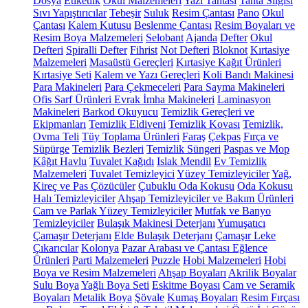
Dosya
Etiketlik
Okul Malzemeleri
Yazı Tahtası
Tahta Silgisi
Sıvı Yapıştırıcılar
Tebeşir
Suluk
Resim Çantası
Pano
Okul
Çantası
Kalem Kutusu
Beslenme Çantası
Resim Boyaları ve
Resim Boya Malzemeleri
Selobant
Ajanda
Defter
Okul
Defteri
Spiralli Defter
Fihrist
Not Defteri
Bloknot
Kırtasiye
Malzemeleri
Masaüstü Gereçleri
Kırtasiye Kağıt Ürünleri
Kırtasiye Seti
Kalem ve Yazı Gereçleri
Koli Bandı Makinesi
Para Makineleri
Para Çekmeceleri
Para Sayma Makineleri
Ofis Sarf Ürünleri
Evrak İmha Makineleri
Laminasyon
Makineleri
Barkod Okuyucu
Temizlik Gereçleri ve
Ekipmanları
Temizlik Eldiveni
Temizlik Kovası
Temizlik,
Ovma Teli
Tüy Toplama Ürünleri
Faraş
Çekpas
Fırça ve
Süpürge
Temizlik Bezleri
Temizlik Süngeri
Paspas ve Mop
Kâğıt Havlu
Tuvalet Kağıdı
Islak Mendil
Ev Temizlik
Malzemeleri
Tuvalet Temizleyici
Yüzey Temizleyiciler
Yağ,
Kireç ve Pas Çözücüler
Çubuklu Oda Kokusu
Oda Kokusu
Halı Temizleyiciler
Ahşap Temizleyiciler ve Bakım Ürünleri
Cam ve Parlak Yüzey Temizleyiciler
Mutfak ve Banyo
Temizleyiciler
Bulaşık Makinesi Deterjanı
Yumuşatıcı
Çamaşır Deterjanı
Elde Bulaşık Deterjanı
Çamaşır Leke
Çıkarıcılar
Kolonya
Pazar Arabası ve Çantası
Eğlence
Ürünleri
Parti Malzemeleri
Puzzle
Hobi Malzemeleri
Hobi
Boya ve Resim Malzemeleri
Ahşap Boyaları
Akrilik Boyalar
Sulu Boya
Yağlı Boya Seti
Eskitme Boyası
Cam ve Seramik
Boyaları
Metalik Boya
Şövale
Kumaş Boyaları
Resim Fırçası