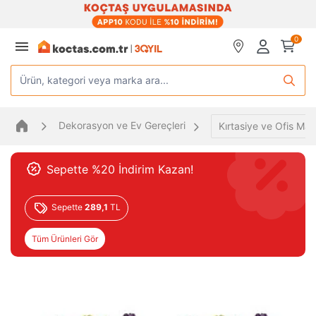
0
Ürün, kategori veya marka ara...
Dekorasyon ve Ev Gereçleri
Kırtasiye ve Ofis Mal
Sepette %20 İndirim Kazan!
Sepette
289,1
TL
Tüm Ürünleri Gör