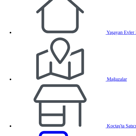
Yaşayan Evler
Mağazalar
Koçtaş'ta Satıc