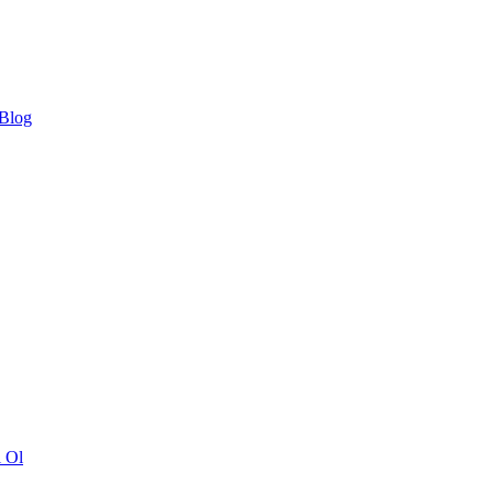
 Blog
ı Ol