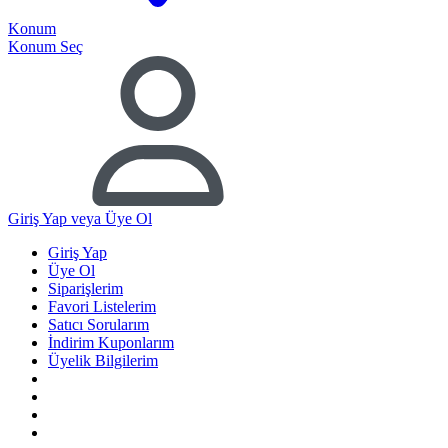
Konum
Konum Seç
Giriş Yap
veya Üye Ol
Giriş Yap
Üye Ol
Siparişlerim
Favori Listelerim
Satıcı Sorularım
İndirim Kuponlarım
Üyelik Bilgilerim