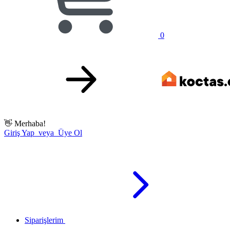
0
👋
Merhaba!
Giriş Yap veya Üye Ol
Siparişlerim