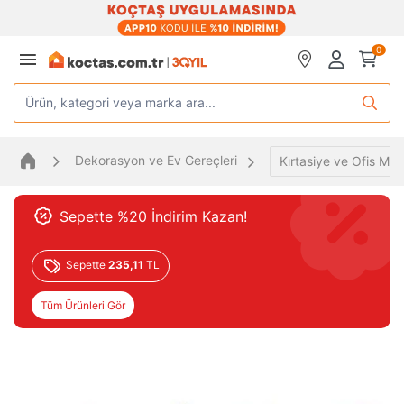
0
Ürün, kategori veya marka ara...
Dekorasyon ve Ev Gereçleri
Kırtasiye ve Ofis Mal
Sepette %20 İndirim Kazan!
Sepette
235,11
TL
Tüm Ürünleri Gör