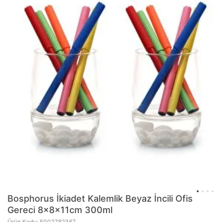
Bosphorus
İkiadet Kalemlik Beyaz İncili Ofis
Gereci 8x8x11cm 300ml
Ürün Kodu: 5002782367