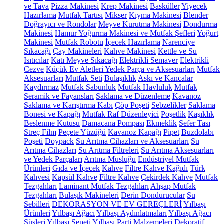
ve Tava
Pizza Makinesi
Krep Makinesi
Basküller
Yiyecek
Hazırlama
Mutfak Tartısı
Mikser
Kıyma Makinesi
Blender
Doğrayıcı ve Rondolar
Meyve Kurutma Makinesi
Dondurma
Makinesi
Hamur Yoğurma Makinesi ve Mutfak Şefleri
Yoğurt
Makinesi
Mutfak Robotu
İçecek Hazırlama
Narenciye
Sıkacağı
Çay Makineleri
Kahve Makinesi
Kettle ve Su
Isıtıcılar
Katı Meyve Sıkacağı
Elektrikli Semaver
Elektrikli
Cezve
Küçük Ev Aletleri Yedek Parça ve Aksesuarları
Mutfak
Aksesuarları
Mutfak Seti
Bulaşıklık
Askı ve Kancalar
Kaydırmaz
Mutfak Sabunluk
Mutfak Havluluk
Mutfak
Seramik ve Fayansları
Saklama ve Düzenleme
Kavanoz
Saklama ve Karıştırma Kabı
Çöp Poşeti
Sebzelikler
Saklama
Bonesi ve Kapağı
Mutfak Raf Düzenleyici
Poşetlik
Kaşıklık
Beslenme Kutusu
Damacana Pompası
Ekmeklik
Sefer Tası
Streç Film
Peçete Yüzüğü
Kavanoz Kapağı
Pipet
Buzdolabı
Poşeti
Doypack
Su Arıtma Cihazları ve Aksesuarları
Su
Arıtma Cihazları
Su Arıtma Filtreleri
Su Arıtma Aksesuarları
ve Yedek Parçaları
Arıtma Musluğu
Endüstriyel Mutfak
Ürünleri
Gıda ve İçecek
Kahve
Filtre Kahve Kağıdı
Türk
Kahvesi
Kapsül Kahve
Filtre Kahve
Çekirdek Kahve
Mutfak
Tezgahları
Laminant Mutfak Tezgahları
Ahşap Mutfak
Tezgahları
Bulaşık Makineleri
Derin Dondurucular
Su
Sebilleri
DEKORASYON VE EV GEREÇLERİ
Yılbaşı
Ürünleri
Yılbaşı Ağacı
Yılbaşı Aydınlatmaları
Yılbaşı Ağacı
Süsleri
Yılbaşı Sepeti
Yılbaşı Parti Malzemeleri
Dekoratif