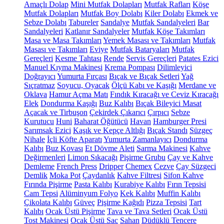
Amaçlı Dolap
Mini Mutfak Dolapları
Mutfak Rafları
Köşe
Mutfak Dolapları
Mutfak Boy Dolabı
Kiler Dolabı
Ekmek ve
Sebze Dolabı
Tabureler
Sandalye
Mutfak Sandalyeleri
Bar
Sandalyeleri
Katlanır Sandalyeler
Mutfak Köşe Takımları
Masa ve Masa Takımları
Yemek Masası ve Takımları
Mutfak
Masası ve Takımları
Eviye
Mutfak Bataryaları
Mutfak
Gereçleri
Kesme Tahtası
Rende
Servis Gereçleri
Patates Ezici
Manuel Kıyma Makinesi
Krema Pompası
Dilimleyici
Doğrayıcı
Yumurta Fırçası
Bıçak ve Bıçak Setleri
Yağ
Sıçratmaz
Soyucu, Oyacak
Ölçü Kabı ve Kaşığı
Merdane ve
Oklava
Hamur Açma Matı
Fındık Kıracağı ve Ceviz Kıracağı
Elek
Dondurma Kaşığı
Buz Kalıbı
Bıçak Bileyici Masat
Açacak ve Tirbuşon
Çekirdek Çıkarıcı
Çırpıcı
Sebze
Kurutucu
Huni
Baharat Öğütücü
Havan
Hamburger Presi
Sarımsak Ezici
Kaşık ve Kepçe Altlığı
Bıçak Standı
Süzgeç
Nihale
İçli Köfte Aparatı
Yumurta Zamanlayıcı
Dondurma
Kalıbı
Buz Kovası
Et Dövme Aleti
Sarma Makinesi
Kahve
Değirmenleri
Limon Sıkacağı
Pişirme Grubu
Çay ve Kahve
Demleme
French Press
Dripper
Chemex
Cezve
Çay Süzgeci
Demlik
Moka Pot
Çaydanlık
Kahve Filtresi
Sifon Kahve
Fırında Pişirme
Pasta Kalıbı
Kurabiye Kalıbı
Fırın Tepsisi
Cam Tepsi
Alüminyum Folyo
Kek Kalıbı
Muffin Kalıbı
Çikolata Kalıbı
Güveç
Pişirme Kağıdı
Pizza Tepsisi
Tart
Kalıbı
Ocak Üstü Pişirme
Tava ve Tava Setleri
Ocak Üstü
Tost Makinesi
Ocak Üstü Sac
Sahan
Düdüklü Tencere