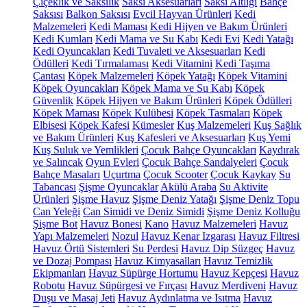
Çiçeklik ve Saksılık
Saksı Aksesuarları
Saksı Altlığı
Bahçe
Saksısı
Balkon Saksısı
Evcil Hayvan Ürünleri
Kedi
Malzemeleri
Kedi Maması
Kedi Hijyen ve Bakım Ürünleri
Kedi Kumları
Kedi Mama ve Su Kabı
Kedi Evi
Kedi Yatağı
Kedi Oyuncakları
Kedi Tuvaleti ve Aksesuarları
Kedi
Ödülleri
Kedi Tırmalaması
Kedi Vitamini
Kedi Taşıma
Çantası
Köpek Malzemeleri
Köpek Yatağı
Köpek Vitamini
Köpek Oyuncakları
Köpek Mama ve Su Kabı
Köpek
Güvenlik
Köpek Hijyen ve Bakım Ürünleri
Köpek Ödülleri
Köpek Maması
Köpek Kulübesi
Köpek Tasmaları
Köpek
Elbisesi
Köpek Kafesi
Kümesler
Kuş Malzemeleri
Kuş Sağlık
ve Bakım Ürünleri
Kuş Kafesleri ve Aksesuarları
Kuş Yemi
Kuş Suluk ve Yemlikleri
Çocuk Bahçe Oyuncakları
Kaydırak
ve Salıncak
Oyun Evleri
Çocuk Bahçe Sandalyeleri
Çocuk
Bahçe Masaları
Uçurtma
Çocuk Scooter
Çocuk Kaykay
Su
Tabancası
Şişme Oyuncaklar
Akülü Araba
Su Aktivite
Ürünleri
Şişme Havuz
Şişme Deniz Yatağı
Şişme Deniz Topu
Can Yeleği
Can Simidi ve Deniz Simidi
Şişme Deniz Kolluğu
Şişme Bot
Havuz Bonesi
Kano
Havuz Malzemeleri
Havuz
Yapı Malzemeleri
Nozul
Havuz Kenar Izgarası
Havuz Filtresi
Havuz Örtü Sistemleri
Su Perdesi
Havuz Dip Süzgeç
Havuz
ve Dozaj Pompası
Havuz Kimyasalları
Havuz Temizlik
Ekipmanları
Havuz Süpürge Hortumu
Havuz Kepçesi
Havuz
Robotu
Havuz Süpürgesi ve Fırçası
Havuz Merdiveni
Havuz
Duşu ve Masaj Jeti
Havuz Aydınlatma ve Isıtma
Havuz