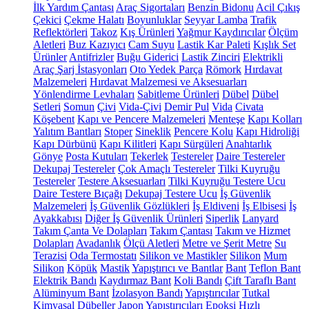
İlk Yardım Çantası
Araç Sigortaları
Benzin Bidonu
Acil Çıkış
Çekici
Çekme Halatı
Boyunluklar
Seyyar Lamba
Trafik
Reflektörleri
Takoz
Kış Ürünleri
Yağmur Kaydırıcılar
Ölçüm
Aletleri
Buz Kazıyıcı
Cam Suyu
Lastik Kar Paleti
Kışlık Set
Ürünler
Antifrizler
Buğu Giderici
Lastik Zinciri
Elektrikli
Araç Şarj İstasyonları
Oto Yedek Parça
Römork
Hırdavat
Malzemeleri
Hırdavat Malzemesi ve Aksesuarları
Yönlendirme Levhaları
Sabitleme Ürünleri
Dübel
Dübel
Setleri
Somun
Çivi
Vida-Çivi
Demir Pul
Vida
Civata
Köşebent
Kapı ve Pencere Malzemeleri
Menteşe
Kapı Kolları
Yalıtım Bantları
Stoper
Sineklik
Pencere Kolu
Kapı Hidroliği
Kapı Dürbünü
Kapı Kilitleri
Kapı Sürgüleri
Anahtarlık
Gönye
Posta Kutuları
Tekerlek
Testereler
Daire Testereler
Dekupaj Testereler
Çok Amaçlı Testereler
Tilki Kuyruğu
Testereler
Testere Aksesuarları
Tilki Kuyruğu Testere Ucu
Daire Testere Bıçağı
Dekupaj Testere Ucu
İş Güvenlik
Malzemeleri
İş Güvenlik Gözlükleri
İş Eldiveni
İş Elbisesi
İş
Ayakkabısı
Diğer İş Güvenlik Ürünleri
Siperlik
Lanyard
Takım Çanta Ve Dolapları
Takım Çantası
Takım ve Hizmet
Dolapları
Avadanlık
Ölçü Aletleri
Metre ve Şerit Metre
Su
Terazisi
Oda Termostatı
Silikon ve Mastikler
Silikon
Mum
Silikon
Köpük
Mastik
Yapıştırıcı ve Bantlar
Bant
Teflon Bant
Elektrik Bandı
Kaydırmaz Bant
Koli Bandı
Çift Taraflı Bant
Alüminyum Bant
İzolasyon Bandı
Yapıştırıcılar
Tutkal
Kimyasal Dübeller
Japon Yapıştırıcıları
Epoksi
Hızlı