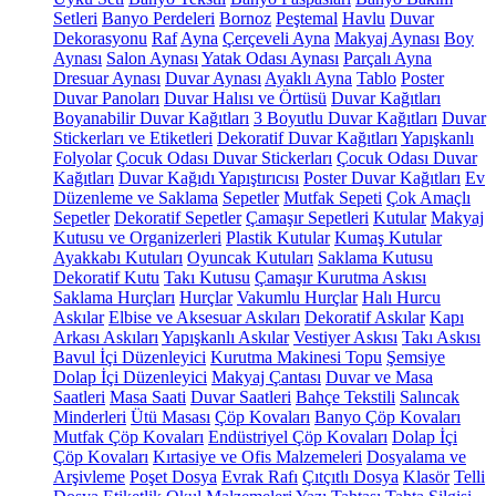
Setleri
Banyo Perdeleri
Bornoz
Peştemal
Havlu
Duvar
Dekorasyonu
Raf
Ayna
Çerçeveli Ayna
Makyaj Aynası
Boy
Aynası
Salon Aynası
Yatak Odası Aynası
Parçalı Ayna
Dresuar Aynası
Duvar Aynası
Ayaklı Ayna
Tablo
Poster
Duvar Panoları
Duvar Halısı ve Örtüsü
Duvar Kağıtları
Boyanabilir Duvar Kağıtları
3 Boyutlu Duvar Kağıtları
Duvar
Stickerları ve Etiketleri
Dekoratif Duvar Kağıtları
Yapışkanlı
Folyolar
Çocuk Odası Duvar Stickerları
Çocuk Odası Duvar
Kağıtları
Duvar Kağıdı Yapıştırıcısı
Poster Duvar Kağıtları
Ev
Düzenleme ve Saklama
Sepetler
Mutfak Sepeti
Çok Amaçlı
Sepetler
Dekoratif Sepetler
Çamaşır Sepetleri
Kutular
Makyaj
Kutusu ve Organizerleri
Plastik Kutular
Kumaş Kutular
Ayakkabı Kutuları
Oyuncak Kutuları
Saklama Kutusu
Dekoratif Kutu
Takı Kutusu
Çamaşır Kurutma Askısı
Saklama Hurçları
Hurçlar
Vakumlu Hurçlar
Halı Hurcu
Askılar
Elbise ve Aksesuar Askıları
Dekoratif Askılar
Kapı
Arkası Askıları
Yapışkanlı Askılar
Vestiyer Askısı
Takı Askısı
Bavul İçi Düzenleyici
Kurutma Makinesi Topu
Şemsiye
Dolap İçi Düzenleyici
Makyaj Çantası
Duvar ve Masa
Saatleri
Masa Saati
Duvar Saatleri
Bahçe Tekstili
Salıncak
Minderleri
Ütü Masası
Çöp Kovaları
Banyo Çöp Kovaları
Mutfak Çöp Kovaları
Endüstriyel Çöp Kovaları
Dolap İçi
Çöp Kovaları
Kırtasiye ve Ofis Malzemeleri
Dosyalama ve
Arşivleme
Poşet Dosya
Evrak Rafı
Çıtçıtlı Dosya
Klasör
Telli