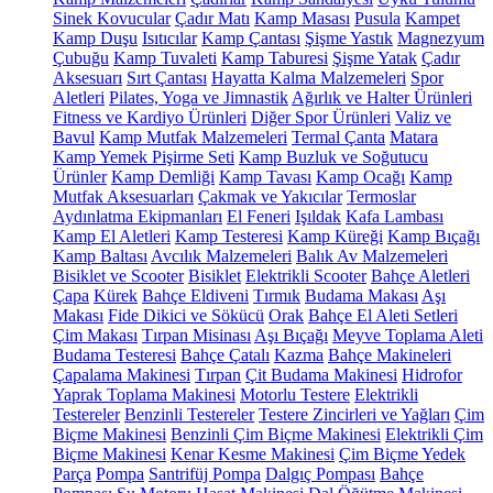
Sinek Kovucular
Çadır Matı
Kamp Masası
Pusula
Kampet
Kamp Duşu
Isıtıcılar
Kamp Çantası
Şişme Yastık
Magnezyum
Çubuğu
Kamp Tuvaleti
Kamp Taburesi
Şişme Yatak
Çadır
Aksesuarı
Sırt Çantası
Hayatta Kalma Malzemeleri
Spor
Aletleri
Pilates, Yoga ve Jimnastik
Ağırlık ve Halter Ürünleri
Fitness ve Kardiyo Ürünleri
Diğer Spor Ürünleri
Valiz ve
Bavul
Kamp Mutfak Malzemeleri
Termal Çanta
Matara
Kamp Yemek Pişirme Seti
Kamp Buzluk ve Soğutucu
Ürünler
Kamp Demliği
Kamp Tavası
Kamp Ocağı
Kamp
Mutfak Aksesuarları
Çakmak ve Yakıcılar
Termoslar
Aydınlatma Ekipmanları
El Feneri
Işıldak
Kafa Lambası
Kamp El Aletleri
Kamp Testeresi
Kamp Küreği
Kamp Bıçağı
Kamp Baltası
Avcılık Malzemeleri
Balık Av Malzemeleri
Bisiklet ve Scooter
Bisiklet
Elektrikli Scooter
Bahçe Aletleri
Çapa
Kürek
Bahçe Eldiveni
Tırmık
Budama Makası
Aşı
Makası
Fide Dikici ve Sökücü
Orak
Bahçe El Aleti Setleri
Çim Makası
Tırpan Misinası
Aşı Bıçağı
Meyve Toplama Aleti
Budama Testeresi
Bahçe Çatalı
Kazma
Bahçe Makineleri
Çapalama Makinesi
Tırpan
Çit Budama Makinesi
Hidrofor
Yaprak Toplama Makinesi
Motorlu Testere
Elektrikli
Testereler
Benzinli Testereler
Testere Zincirleri ve Yağları
Çim
Biçme Makinesi
Benzinli Çim Biçme Makinesi
Elektrikli Çim
Biçme Makinesi
Kenar Kesme Makinesi
Çim Biçme Yedek
Parça
Pompa
Santrifüj Pompa
Dalgıç Pompası
Bahçe