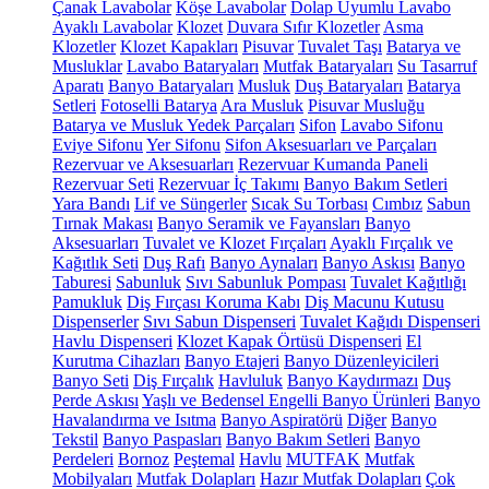
Çanak Lavabolar
Köşe Lavabolar
Dolap Uyumlu Lavabo
Ayaklı Lavabolar
Klozet
Duvara Sıfır Klozetler
Asma
Klozetler
Klozet Kapakları
Pisuvar
Tuvalet Taşı
Batarya ve
Musluklar
Lavabo Bataryaları
Mutfak Bataryaları
Su Tasarruf
Aparatı
Banyo Bataryaları
Musluk
Duş Bataryaları
Batarya
Setleri
Fotoselli Batarya
Ara Musluk
Pisuvar Musluğu
Batarya ve Musluk Yedek Parçaları
Sifon
Lavabo Sifonu
Eviye Sifonu
Yer Sifonu
Sifon Aksesuarları ve Parçaları
Rezervuar ve Aksesuarları
Rezervuar Kumanda Paneli
Rezervuar Seti
Rezervuar İç Takımı
Banyo Bakım Setleri
Yara Bandı
Lif ve Süngerler
Sıcak Su Torbası
Cımbız
Sabun
Tırnak Makası
Banyo Seramik ve Fayansları
Banyo
Aksesuarları
Tuvalet ve Klozet Fırçaları
Ayaklı Fırçalık ve
Kağıtlık Seti
Duş Rafı
Banyo Aynaları
Banyo Askısı
Banyo
Taburesi
Sabunluk
Sıvı Sabunluk Pompası
Tuvalet Kağıtlığı
Pamukluk
Diş Fırçası Koruma Kabı
Diş Macunu Kutusu
Dispenserler
Sıvı Sabun Dispenseri
Tuvalet Kağıdı Dispenseri
Havlu Dispenseri
Klozet Kapak Örtüsü Dispenseri
El
Kurutma Cihazları
Banyo Etajeri
Banyo Düzenleyicileri
Banyo Seti
Diş Fırçalık
Havluluk
Banyo Kaydırmazı
Duş
Perde Askısı
Yaşlı ve Bedensel Engelli Banyo Ürünleri
Banyo
Havalandırma ve Isıtma
Banyo Aspiratörü
Diğer
Banyo
Tekstil
Banyo Paspasları
Banyo Bakım Setleri
Banyo
Perdeleri
Bornoz
Peştemal
Havlu
MUTFAK
Mutfak
Mobilyaları
Mutfak Dolapları
Hazır Mutfak Dolapları
Çok