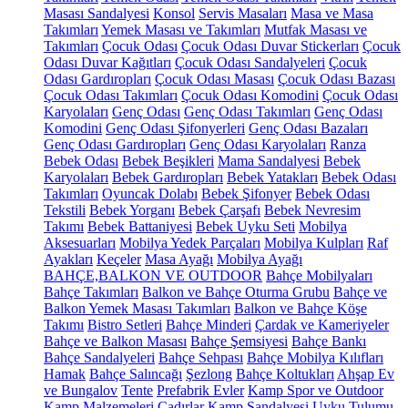
Masası Sandalyesi
Konsol
Servis Masaları
Masa ve Masa
Takımları
Yemek Masası ve Takımları
Mutfak Masası ve
Takımları
Çocuk Odası
Çocuk Odası Duvar Stickerları
Çocuk
Odası Duvar Kağıtları
Çocuk Odası Sandalyeleri
Çocuk
Odası Gardıropları
Çocuk Odası Masası
Çocuk Odası Bazası
Çocuk Odası Takımları
Çocuk Odası Komodini
Çocuk Odası
Karyolaları
Genç Odası
Genç Odası Takımları
Genç Odası
Komodini
Genç Odası Şifonyerleri
Genç Odası Bazaları
Genç Odası Gardıropları
Genç Odası Karyolaları
Ranza
Bebek Odası
Bebek Beşikleri
Mama Sandalyesi
Bebek
Karyolaları
Bebek Gardıropları
Bebek Yatakları
Bebek Odası
Takımları
Oyuncak Dolabı
Bebek Şifonyer
Bebek Odası
Tekstili
Bebek Yorganı
Bebek Çarşafı
Bebek Nevresim
Takımı
Bebek Battaniyesi
Bebek Uyku Seti
Mobilya
Aksesuarları
Mobilya Yedek Parçaları
Mobilya Kulpları
Raf
Ayakları
Keçeler
Masa Ayağı
Mobilya Ayağı
BAHÇE,BALKON VE OUTDOOR
Bahçe Mobilyaları
Bahçe Takımları
Balkon ve Bahçe Oturma Grubu
Bahçe ve
Balkon Yemek Masası Takımları
Balkon ve Bahçe Köşe
Takımı
Bistro Setleri
Bahçe Minderi
Çardak ve Kameriyeler
Bahçe ve Balkon Masası
Bahçe Şemsiyesi
Bahçe Bankı
Bahçe Sandalyeleri
Bahçe Sehpası
Bahçe Mobilya Kılıfları
Hamak
Bahçe Salıncağı
Şezlong
Bahçe Koltukları
Ahşap Ev
ve Bungalov
Tente
Prefabrik Evler
Kamp Spor ve Outdoor
Kamp Malzemeleri
Çadırlar
Kamp Sandalyesi
Uyku Tulumu