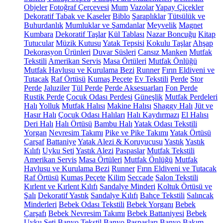
Objeler
Fotoğraf Çerçevesi
Mum
Vazolar
Yapay Çiçekler
Dekoratif Tabak ve Kaseler
Biblo
Şaraplıklar
Tütsülük ve
Buhurdanlık
Mumluklar ve Şamdanlar
Meyvelik
Magnet
Kumbara
Dekoratif Taşlar
Kül Tablası
Nazar Boncuğu
Kitap
Tutucular
Müzik Kutusu
Yatak Tepsisi
Kokulu Taşlar
Ahşap
Dekorasyon Ürünleri
Duvar Süsleri
Cansız Manken
Mutfak
Tekstili
Amerikan Servis
Masa Örtüleri
Mutfak Önlüğü
Mutfak Havlusu ve Kurulama Bezi
Runner
Fırın Eldiveni ve
Tutacak
Raf Örtüsü
Kumaş Peçete
Ev Tekstili
Perde
Stor
Perde
Jaluziler
Tül Perde
Perde Aksesuarları
Fon Perde
Rustik Perde
Çocuk Odası Perdesi
Güneşlik
Mutfak Perdeleri
Halı
Yolluk
Mutfak Halısı
Makine Halısı
Shaggy Halı
Jüt ve
Hasır Halı
Çocuk Odası Halıları
Halı Kaydırmazı
El Halısı
Deri Halı
Halı Örtüsü
Bambu Halı
Yatak Odası Tekstili
Yorgan
Nevresim Takımı
Pike ve Pike Takımı
Yatak Örtüsü
Çarşaf
Battaniye
Yatak Alezi & Koruyucusu
Yastık
Yastık
Kılıfı
Uyku Seti
Yastık Alezi
Paspaslar
Mutfak Tekstili
Amerikan Servis
Masa Örtüleri
Mutfak Önlüğü
Mutfak
Havlusu ve Kurulama Bezi
Runner
Fırın Eldiveni ve Tutacak
Raf Örtüsü
Kumaş Peçete
Kilim
Seccade
Salon Tekstili
Kırlent ve Kırlent Kılıfı
Sandalye Minderi
Koltuk Örtüsü ve
Şalı
Dekoratif Yastık
Sandalye Kılıfı
Bahçe Tekstili
Salıncak
Minderleri
Bebek Odası Tekstili
Bebek Yorganı
Bebek
Çarşafı
Bebek Nevresim Takımı
Bebek Battaniyesi
Bebek
Uyku Seti
Banyo Tekstil
Banyo Paspasları
Banyo Bakım