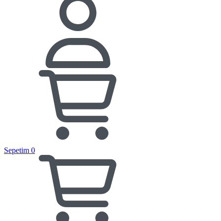
Sepetim
0