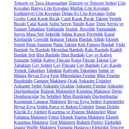
Tencere ve Tava Aksesuarları
Tencere ve Tencere Setleri
Çöp
Kovaları
Banyo Çöp Kovaları
Mutfak Çöp Kovaları
Endüstriyel Çöp Kovaları
Dolap İçi Çöp Kovaları
Sofra
Grubu
Çatal,Kaşık,Bıçak
Çatal Kaşık Bıçak Takımı
Yemek
Bıçağı
Çatal
Kaşık
Sofra Servis
Sürahi
Kase
Tepsi
Servis ve
Sunum Tabakları
Yağdanlık
Sosluk, Reçellik
Yumurtalık
Servis Maşa Seti
Şekerlik
Salata Kasesi
Peçetelik
Karaf
Kürdanlık
Çerezlik
Baharat Takımı
Bardak Altlığı
Ekmek
Sepeti
Pasta Sunumu
Pasta Takımı
Kek Fanusu
Bardak
Viski
Bardağı
Su Bardağı
Meşrubat Bardağı
Rakı Bardağı
Kadeh
Bardak Seti
Bira Bardağı
Shot Bardağı
Çay ve Kahve
Sunumu
Sütlük
Kahve Fincanı
Kupa
Fincan Takımı
Çay
Tabakları
Çay Setleri
Çay Fincanı
Çay Bardağı
Çay Kaşığı
Yemek Takımları
Tabaklar
Kahvaltı Takımları
Suluk ve
Matara
Beyaz Eşya
Fırın
Mikrodalga Fırınlar
Mini Fırınlar
Buzdolabı
Çamaşır Makinesi
Ocak
Ankastre Ürünleri
Ankastre Setler
Ankastre Ocaklar
Ankastre Fırınlar
Ankastre
Davlumbazlar
Bulaşık Makineleri
Kurutma Makinesi
Derin
Dondurucular
Su Sebilleri
Mini Buzdolabı
Davlumbazlar
Kurutmalı Çamaşır Makinesi
Beyaz Eşya Setleri
Aspiratörler
Beyaz Eşya Yedek Parça ve Bakım Ürünleri
Şarap Dolabı
Küçük Ev Aletleri
Kızartma ve Pişirme Makineleri
Mısır
Patlatma Makinesi
Fritöz
Ekmek Yapma Makinesi
Ekmek
Kızartma Makinesi
Tost Makinesi
Buharlı Pişirici
Elektrikli
Izgara
Waffle Makinesi
Yumurta Haşlayıcı
Elektrikli Tencere