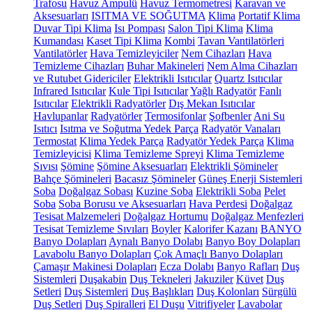
Trafosu
Havuz Ampulü
Havuz Termometresi
Karavan ve
Aksesuarları
ISITMA VE SOĞUTMA
Klima
Portatif Klima
Duvar Tipi Klima
Isı Pompası
Salon Tipi Klima
Klima
Kumandası
Kaset Tipi Klima
Kombi
Tavan Vantilatörleri
Vantilatörler
Hava Temizleyiciler
Nem Cihazları
Hava
Temizleme Cihazları
Buhar Makineleri
Nem Alma Cihazları
ve Rutubet Gidericiler
Elektrikli Isıtıcılar
Quartz Isıtıcılar
Infrared Isıtıcılar
Kule Tipi Isıtıcılar
Yağlı Radyatör
Fanlı
Isıtıcılar
Elektrikli Radyatörler
Dış Mekan Isıtıcılar
Havlupanlar
Radyatörler
Termosifonlar
Şofbenler
Ani Su
Isıtıcı
Isıtma ve Soğutma Yedek Parça
Radyatör Vanaları
Termostat
Klima Yedek Parça
Radyatör Yedek Parça
Klima
Temizleyicisi
Klima Temizleme Spreyi
Klima Temizleme
Sıvısı
Şömine
Şömine Aksesuarları
Elektrikli Şömineler
Bahçe Şömineleri
Bacasız Şömineler
Güneş Enerji Sistemleri
Soba
Doğalgaz Sobası
Kuzine Soba
Elektrikli Soba
Pelet
Soba
Soba Borusu ve Aksesuarları
Hava Perdesi
Doğalgaz
Tesisat Malzemeleri
Doğalgaz Hortumu
Doğalgaz Menfezleri
Tesisat Temizleme Sıvıları
Boyler
Kalorifer Kazanı
BANYO
Banyo Dolapları
Aynalı Banyo Dolabı
Banyo Boy Dolapları
Lavabolu Banyo Dolapları
Çok Amaçlı Banyo Dolapları
Çamaşır Makinesi Dolapları
Ecza Dolabı
Banyo Rafları
Duş
Sistemleri
Duşakabin
Duş Tekneleri
Jakuziler
Küvet
Duş
Setleri
Duş Sistemleri
Duş Başlıkları
Duş Kolonları
Sürgülü
Duş Setleri
Duş Spiralleri
El Duşu
Vitrifiyeler
Lavabolar