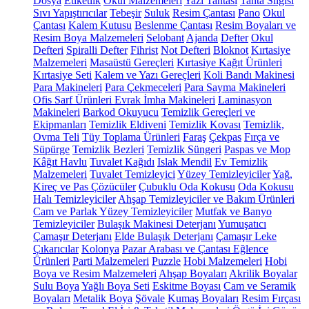
Dosya
Etiketlik
Okul Malzemeleri
Yazı Tahtası
Tahta Silgisi
Sıvı Yapıştırıcılar
Tebeşir
Suluk
Resim Çantası
Pano
Okul
Çantası
Kalem Kutusu
Beslenme Çantası
Resim Boyaları ve
Resim Boya Malzemeleri
Selobant
Ajanda
Defter
Okul
Defteri
Spiralli Defter
Fihrist
Not Defteri
Bloknot
Kırtasiye
Malzemeleri
Masaüstü Gereçleri
Kırtasiye Kağıt Ürünleri
Kırtasiye Seti
Kalem ve Yazı Gereçleri
Koli Bandı Makinesi
Para Makineleri
Para Çekmeceleri
Para Sayma Makineleri
Ofis Sarf Ürünleri
Evrak İmha Makineleri
Laminasyon
Makineleri
Barkod Okuyucu
Temizlik Gereçleri ve
Ekipmanları
Temizlik Eldiveni
Temizlik Kovası
Temizlik,
Ovma Teli
Tüy Toplama Ürünleri
Faraş
Çekpas
Fırça ve
Süpürge
Temizlik Bezleri
Temizlik Süngeri
Paspas ve Mop
Kâğıt Havlu
Tuvalet Kağıdı
Islak Mendil
Ev Temizlik
Malzemeleri
Tuvalet Temizleyici
Yüzey Temizleyiciler
Yağ,
Kireç ve Pas Çözücüler
Çubuklu Oda Kokusu
Oda Kokusu
Halı Temizleyiciler
Ahşap Temizleyiciler ve Bakım Ürünleri
Cam ve Parlak Yüzey Temizleyiciler
Mutfak ve Banyo
Temizleyiciler
Bulaşık Makinesi Deterjanı
Yumuşatıcı
Çamaşır Deterjanı
Elde Bulaşık Deterjanı
Çamaşır Leke
Çıkarıcılar
Kolonya
Pazar Arabası ve Çantası
Eğlence
Ürünleri
Parti Malzemeleri
Puzzle
Hobi Malzemeleri
Hobi
Boya ve Resim Malzemeleri
Ahşap Boyaları
Akrilik Boyalar
Sulu Boya
Yağlı Boya Seti
Eskitme Boyası
Cam ve Seramik
Boyaları
Metalik Boya
Şövale
Kumaş Boyaları
Resim Fırçası