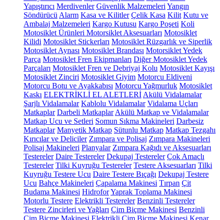
Yapıştırıcı
Merdivenler
Güvenlik Malzemeleri
Yangın
Söndürücü
Alarm
Kasa ve Kilitler
Çelik Kasa
Kilit
Kutu ve
Ambalaj Malzemeleri
Kargo Kutusu
Kargo Poşeti
Koli
Motosiklet Ürünleri
Motorsiklet Aksesuarları
Motosiklet
Kilidi
Motosiklet Stickerları
Motosiklet Rüzgarlık ve Siperlik
Motosiklet Aynası
Motosiklet Brandası
Motorsiklet Yedek
Parça
Motosiklet Fren Ekipmanları
Diğer Motosiklet Yedek
Parçaları
Motosiklet Fren ve Debriyaj Kolu
Motosiklet Kayışı
Motosiklet Zinciri
Motosiklet Giyim
Motorcu Eldiveni
Motorcu Botu ve Ayakkabısı
Motorcu Yağmurluk
Motosiklet
Kaskı
ELEKTRİKLİ EL ALETLERİ
Akülü Vidalamalar
Şarjlı Vidalamalar
Kablolu Vidalamalar
Vidalama Uçları
Matkaplar
Darbeli Matkaplar
Akülü Matkap ve Vidalamalar
Matkap Ucu ve Setleri
Somun Sıkma Makineleri
Darbesiz
Matkaplar
Manyetik Matkap
Sütunlu Matkap
Matkap Tezgahı
Kırıcılar ve Deliciler
Zımpara ve Polisaj
Zımpara Makineleri
Polisaj Makineleri
Planyalar
Zımpara Kağıdı ve Aksesuarları
Testereler
Daire Testereler
Dekupaj Testereler
Çok Amaçlı
Testereler
Tilki Kuyruğu Testereler
Testere Aksesuarları
Tilki
Kuyruğu Testere Ucu
Daire Testere Bıçağı
Dekupaj Testere
Ucu
Bahçe Makineleri
Çapalama Makinesi
Tırpan
Çit
Budama Makinesi
Hidrofor
Yaprak Toplama Makinesi
Motorlu Testere
Elektrikli Testereler
Benzinli Testereler
Testere Zincirleri ve Yağları
Çim Biçme Makinesi
Benzinli
Çim Biçme Makinesi
Elektrikli Çim Biçme Makinesi
Kenar