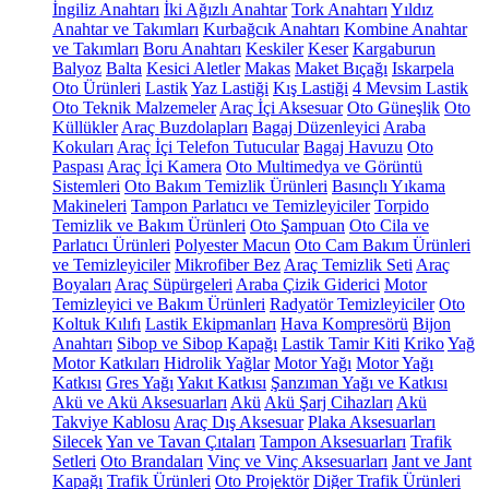
İngiliz Anahtarı
İki Ağızlı Anahtar
Tork Anahtarı
Yıldız
Anahtar ve Takımları
Kurbağcık Anahtarı
Kombine Anahtar
ve Takımları
Boru Anahtarı
Keskiler
Keser
Kargaburun
Balyoz
Balta
Kesici Aletler
Makas
Maket Bıçağı
Iskarpela
Oto Ürünleri
Lastik
Yaz Lastiği
Kış Lastiği
4 Mevsim Lastik
Oto Teknik Malzemeler
Araç İçi Aksesuar
Oto Güneşlik
Oto
Küllükler
Araç Buzdolapları
Bagaj Düzenleyici
Araba
Kokuları
Araç İçi Telefon Tutucular
Bagaj Havuzu
Oto
Paspası
Araç İçi Kamera
Oto Multimedya ve Görüntü
Sistemleri
Oto Bakım Temizlik Ürünleri
Basınçlı Yıkama
Makineleri
Tampon Parlatıcı ve Temizleyiciler
Torpido
Temizlik ve Bakım Ürünleri
Oto Şampuan
Oto Cila ve
Parlatıcı Ürünleri
Polyester Macun
Oto Cam Bakım Ürünleri
ve Temizleyiciler
Mikrofiber Bez
Araç Temizlik Seti
Araç
Boyaları
Araç Süpürgeleri
Araba Çizik Giderici
Motor
Temizleyici ve Bakım Ürünleri
Radyatör Temizleyiciler
Oto
Koltuk Kılıfı
Lastik Ekipmanları
Hava Kompresörü
Bijon
Anahtarı
Sibop ve Sibop Kapağı
Lastik Tamir Kiti
Kriko
Yağ
Motor Katkıları
Hidrolik Yağlar
Motor Yağı
Motor Yağı
Katkısı
Gres Yağı
Yakıt Katkısı
Şanzıman Yağı ve Katkısı
Akü ve Akü Aksesuarları
Akü
Akü Şarj Cihazları
Akü
Takviye Kablosu
Araç Dış Aksesuar
Plaka Aksesuarları
Silecek
Yan ve Tavan Çıtaları
Tampon Aksesuarları
Trafik
Setleri
Oto Brandaları
Vinç ve Vinç Aksesuarları
Jant ve Jant
Kapağı
Trafik Ürünleri
Oto Projektör
Diğer Trafik Ürünleri