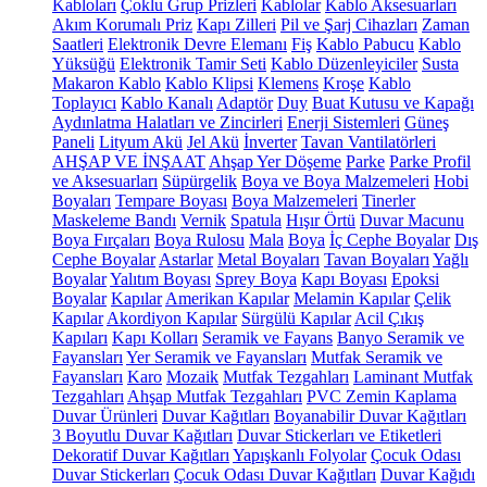
Kabloları
Çoklu Grup Prizleri
Kablolar
Kablo Aksesuarları
Akım Korumalı Priz
Kapı Zilleri
Pil ve Şarj Cihazları
Zaman
Saatleri
Elektronik Devre Elemanı
Fiş
Kablo Pabucu
Kablo
Yüksüğü
Elektronik Tamir Seti
Kablo Düzenleyiciler
Susta
Makaron Kablo
Kablo Klipsi
Klemens
Kroşe
Kablo
Toplayıcı
Kablo Kanalı
Adaptör
Duy
Buat Kutusu ve Kapağı
Aydınlatma Halatları ve Zincirleri
Enerji Sistemleri
Güneş
Paneli
Lityum Akü
Jel Akü
İnverter
Tavan Vantilatörleri
AHŞAP VE İNŞAAT
Ahşap Yer Döşeme
Parke
Parke Profil
ve Aksesuarları
Süpürgelik
Boya ve Boya Malzemeleri
Hobi
Boyaları
Tempare Boyası
Boya Malzemeleri
Tinerler
Maskeleme Bandı
Vernik
Spatula
Hışır Örtü
Duvar Macunu
Boya Fırçaları
Boya Rulosu
Mala
Boya
İç Cephe Boyalar
Dış
Cephe Boyalar
Astarlar
Metal Boyaları
Tavan Boyaları
Yağlı
Boyalar
Yalıtım Boyası
Sprey Boya
Kapı Boyası
Epoksi
Boyalar
Kapılar
Amerikan Kapılar
Melamin Kapılar
Çelik
Kapılar
Akordiyon Kapılar
Sürgülü Kapılar
Acil Çıkış
Kapıları
Kapı Kolları
Seramik ve Fayans
Banyo Seramik ve
Fayansları
Yer Seramik ve Fayansları
Mutfak Seramik ve
Fayansları
Karo
Mozaik
Mutfak Tezgahları
Laminant Mutfak
Tezgahları
Ahşap Mutfak Tezgahları
PVC Zemin Kaplama
Duvar Ürünleri
Duvar Kağıtları
Boyanabilir Duvar Kağıtları
3 Boyutlu Duvar Kağıtları
Duvar Stickerları ve Etiketleri
Dekoratif Duvar Kağıtları
Yapışkanlı Folyolar
Çocuk Odası
Duvar Stickerları
Çocuk Odası Duvar Kağıtları
Duvar Kağıdı