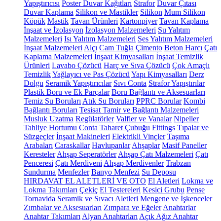
Yapıştırıcısı
Poster Duvar Kağıtları
Strafor
Duvar Çıtası
Duvar Kaplama
Silikon ve Mastikler
Silikon
Mum Silikon
Köpük
Mastik
Tavan Ürünleri
Kartonpiyer
Tavan Kaplama
İnşaat ve İzolasyon
İzolasyon Malzemeleri
Su Yalıtım
Malzemeleri
Isı Yalıtım Malzemeleri
Ses Yalıtım Malzemeleri
İnşaat Malzemeleri
Alçı
Cam Tuğla
Çimento
Beton Harcı
Çatı
Kaplama Malzemeleri
İnşaat Kimyasalları
İnşaat Temizlik
Ürünleri
Lavabo Çözücü
Harç ve Sıva Çözücü
Çok Amaçlı
Temizlik
Yağlayıcı ve Pas Çözücü
Yapı Kimyasalları
Derz
Dolgu
Seramik Yapıştırıcılar
Sıvı Conta
Strafor Yapıştırılar
Plastik Boru ve Ek Parçalar
Boru Bağlantı ve Aksesuarları
Temiz Su Boruları
Atık Su Boruları
PPRC Borular
Kombi
Bağlantı Boruları
Tesisat Tamir ve Bağlantı Malzemeleri
Musluk Uzatma
Regülatörler
Valfler ve Vanalar
Nipeller
Tahliye Hortumu
Conta
Taharet Çubuğu
Fittings
Tıpalar ve
Süzgeçler
İnşaat Makineleri
Elektrikli Vinçler
Taşıma
Arabaları
Caraskallar
Havlupanlar
Ahşaplar
Masif Paneller
Keresteler
Ahşap Seperatörler
Ahşap Çatı Malzemeleri
Çatı
Penceresi
Çatı Merdiveni
Ahşap Merdivenler
Trabzan
Sundurma
Menfezler
Banyo Menfezi
Su Deposu
HIRDAVAT EL ALETLERİ VE OTO
El Aletleri
Lokma ve
Lokma Takımları
Çekiç
El Testereleri
Kesici Grubu
Pense
Tornavida
Seramik ve Sıvacı Aletleri
Mengene ve İşkenceler
Zımbalar ve Aksesuarları
Zımpara ve Eğeler
Anahtarlar
Anahtar Takımları
Alyan Anahtarları
Açık Ağız Anahtar