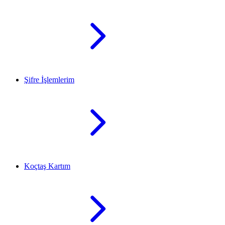
Şifre İşlemlerim
Koçtaş Kartım