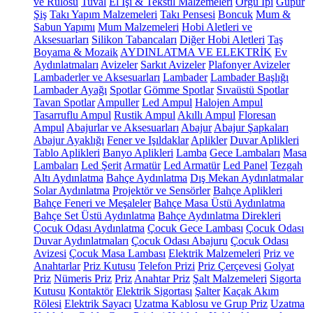
ve Rulosu
Tuval
El İşi & Tekstil Malzemeleri
Örgü İpi
Güpür
Şiş
Takı Yapım Malzemeleri
Takı Pensesi
Boncuk
Mum &
Sabun Yapımı
Mum Malzemeleri
Hobi Aletleri ve
Aksesuarları
Silikon Tabancaları
Diğer Hobi Aletleri
Taş
Boyama & Mozaik
AYDINLATMA VE ELEKTRİK
Ev
Aydınlatmaları
Avizeler
Sarkıt Avizeler
Plafonyer Avizeler
Lambaderler ve Aksesuarları
Lambader
Lambader Başlığı
Lambader Ayağı
Spotlar
Gömme Spotlar
Sıvaüstü Spotlar
Tavan Spotlar
Ampuller
Led Ampul
Halojen Ampul
Tasarruflu Ampul
Rustik Ampul
Akıllı Ampul
Floresan
Ampul
Abajurlar ve Aksesuarları
Abajur
Abajur Şapkaları
Abajur Ayaklığı
Fener ve Işıldaklar
Aplikler
Duvar Aplikleri
Tablo Aplikleri
Banyo Aplikleri
Lamba
Gece Lambaları
Masa
Lambaları
Led Şerit
Armatür
Led Armatür
Led Panel
Tezgah
Altı Aydınlatma
Bahçe Aydınlatma
Dış Mekan Aydınlatmalar
Solar Aydınlatma
Projektör ve Sensörler
Bahçe Aplikleri
Bahçe Feneri ve Meşaleler
Bahçe Masa Üstü Aydınlatma
Bahçe Set Üstü Aydınlatma
Bahçe Aydınlatma Direkleri
Çocuk Odası Aydınlatma
Çocuk Gece Lambası
Çocuk Odası
Duvar Aydınlatmaları
Çocuk Odası Abajuru
Çocuk Odası
Avizesi
Çocuk Masa Lambası
Elektrik Malzemeleri
Priz ve
Anahtarlar
Priz Kutusu
Telefon Prizi
Priz Çerçevesi
Golyat
Priz
Nümeris Priz
Priz
Anahtar Priz
Şalt Malzemeleri
Sigorta
Kutusu
Kontaktör
Elektrik Sigortası
Şalter
Kaçak Akım
Rölesi
Elektrik Sayacı
Uzatma Kablosu ve Grup Priz
Uzatma