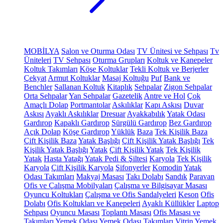
MOBİLYA
Salon ve Oturma Odası
TV Ünitesi ve Sehpası
Tv
Üniteleri
TV Sehpası
Oturma Grupları
Koltuk ve Kanepeler
Koltuk Takımları
Köşe Koltuklar
Tekli Koltuk ve Berjerler
Çekyat
Armut Koltuklar
Masaj Koltuğu
Puf
Bank ve
Benchler
Sallanan Koltuk
Kitaplık
Sehpalar
Zigon Sehpalar
Orta Sehpalar
Yan Sehpalar
Gazetelik
Antre ve Hol
Çok
Amaçlı Dolap
Portmantolar
Askılıklar
Kapı Askısı
Duvar
Askısı
Ayaklı Askılıklar
Dresuar
Ayakkabılık
Yatak Odası
Gardırop
Kapaklı Gardırop
Sürgülü Gardırop
Bez Gardırop
Açık Dolap
Köşe Gardırop
Yüklük
Baza
Tek Kişilik Baza
Çift Kişilik Baza
Yatak Başlığı
Çift Kişilik Yatak Başlığı
Tek
Kişilik Yatak Başlığı
Yatak
Çift Kişilik Yatak
Tek Kişilik
Yatak
Hasta Yatağı
Yatak Pedi & Şiltesi
Karyola
Tek Kişilik
Karyola
Çift Kişilik Karyola
Şifonyerler
Komodin
Yatak
Odası Takımları
Makyaj Masası
Takı Dolabı
Sandık
Paravan
Ofis ve Çalışma Mobilyaları
Çalışma ve Bilgisayar Masası
Oyuncu Koltukları
Çalışma ve Ofis Sandalyeleri
Keson
Ofis
Dolabı
Ofis Koltukları ve Kanepeleri
Ayaklı Küllükler
Laptop
Sehpası
Oyuncu Masası
Toplantı Masası
Ofis Masası ve
Takımları
Yemek Odası
Yemek Odası Takımları
Vitrin
Yemek