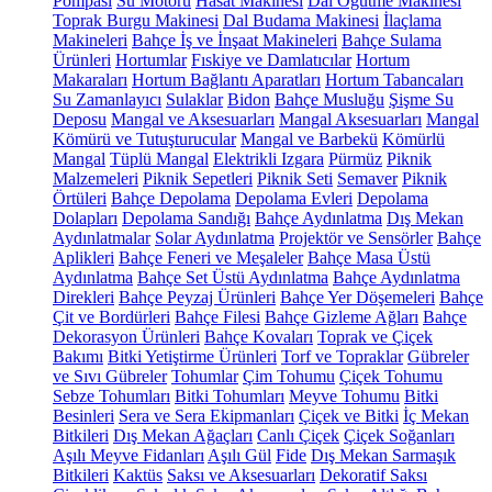
Pompası
Su Motoru
Hasat Makinesi
Dal Öğütme Makinesi
Toprak Burgu Makinesi
Dal Budama Makinesi
İlaçlama
Makineleri
Bahçe İş ve İnşaat Makineleri
Bahçe Sulama
Ürünleri
Hortumlar
Fıskiye ve Damlatıcılar
Hortum
Makaraları
Hortum Bağlantı Aparatları
Hortum Tabancaları
Su Zamanlayıcı
Sulaklar
Bidon
Bahçe Musluğu
Şişme Su
Deposu
Mangal ve Aksesuarları
Mangal Aksesuarları
Mangal
Kömürü ve Tutuşturucular
Mangal ve Barbekü
Kömürlü
Mangal
Tüplü Mangal
Elektrikli Izgara
Pürmüz
Piknik
Malzemeleri
Piknik Sepetleri
Piknik Seti
Semaver
Piknik
Örtüleri
Bahçe Depolama
Depolama Evleri
Depolama
Dolapları
Depolama Sandığı
Bahçe Aydınlatma
Dış Mekan
Aydınlatmalar
Solar Aydınlatma
Projektör ve Sensörler
Bahçe
Aplikleri
Bahçe Feneri ve Meşaleler
Bahçe Masa Üstü
Aydınlatma
Bahçe Set Üstü Aydınlatma
Bahçe Aydınlatma
Direkleri
Bahçe Peyzaj Ürünleri
Bahçe Yer Döşemeleri
Bahçe
Çit ve Bordürleri
Bahçe Filesi
Bahçe Gizleme Ağları
Bahçe
Dekorasyon Ürünleri
Bahçe Kovaları
Toprak ve Çiçek
Bakımı
Bitki Yetiştirme Ürünleri
Torf ve Topraklar
Gübreler
ve Sıvı Gübreler
Tohumlar
Çim Tohumu
Çiçek Tohumu
Sebze Tohumları
Bitki Tohumları
Meyve Tohumu
Bitki
Besinleri
Sera ve Sera Ekipmanları
Çiçek ve Bitki
İç Mekan
Bitkileri
Dış Mekan Ağaçları
Canlı Çiçek
Çiçek Soğanları
Aşılı Meyve Fidanları
Aşılı Gül
Fide
Dış Mekan Sarmaşık
Bitkileri
Kaktüs
Saksı ve Aksesuarları
Dekoratif Saksı