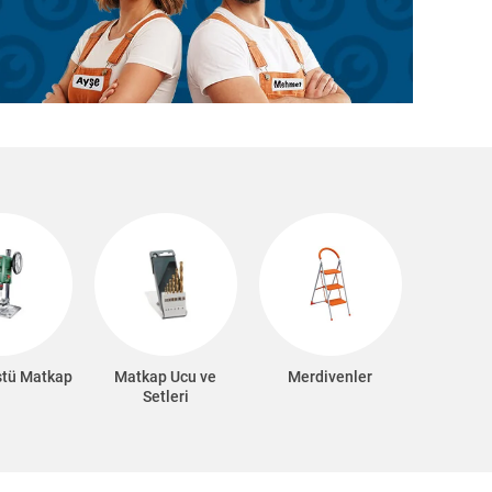
stü Matkap
Matkap Ucu ve
Merdivenler
Setleri