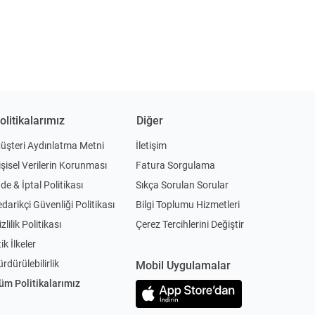
olitikalarımız
Diğer
üşteri Aydınlatma Metni
İletişim
işisel Verilerin Korunması
Fatura Sorgulama
ade & İptal Politikası
Sıkça Sorulan Sorular
edarikçi Güvenliği Politikası
Bilgi Toplumu Hizmetleri
zlilik Politikası
Çerez Tercihlerini Değiştir
ik İlkeler
ürdürülebilirlik
Mobil Uygulamalar
üm Politikalarımız