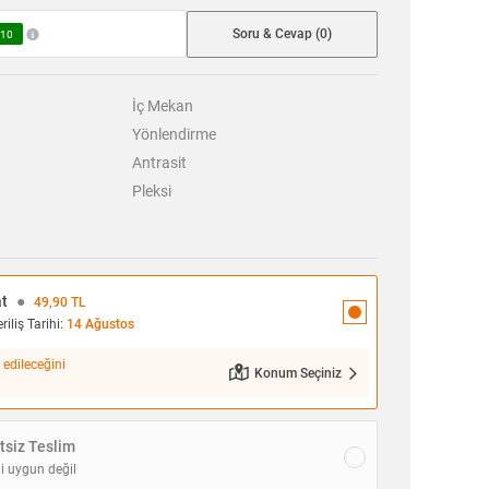
Soru & Cevap (0)
10
İç Mekan
Yönlendirme
Antrasit
Pleksi
at
●
49,90 TL
iliş Tarihi:
14 Ağustos
 edileceğini
Konum Seçiniz
siz Teslim
i uygun değil