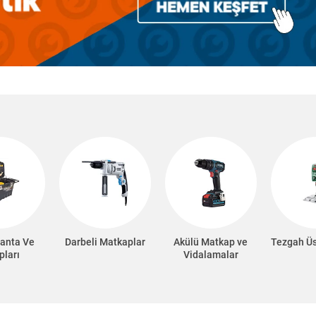
anta Ve
Darbeli Matkaplar
Akülü Matkap ve
Tezgah Ü
pları
Vidalamalar