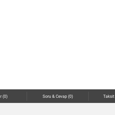
r (0)
Soru & Cevap (0)
Taksit