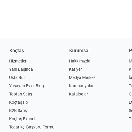
Koçtaş
Kurumsal
P
Hizmetler
Hakkımızda
M
Yanı Başında
Kariyer
K
Usta Bul
Medya Merkezi
İ
Yaşayan Evler Blog
Kampanyalar
T
Toptan Satış
Kataloglar
Gi
Koçtaş Fix
Et
B2B Satış
S
Koçtaş Export
T
Tedarikçi Başvuru Formu