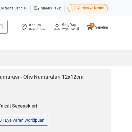
Yardım ve Destek
Koçtaş'ta Satıcı Ol
Sipariş Takip
Giriş Yap
Konum
0
Sepetim
veya Üye Ol
Konum Seç
Numarası - Ofis Numaraları 12x12cm
Taksit Seçenekleri
50 TL'ye Varan Worldpuan