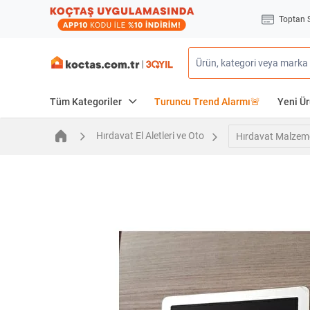
Toptan 
Tüm Kategoriler
Turuncu Trend Alarmı🚨
Yeni Ür
Hırdavat El Aletleri ve Oto
Hırdavat Malzeme