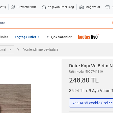
Satış
Hizmetlerimiz
Yaşayan Evler Blog
Mağazalar
ünler
Koçtaş Outlet ⭐
Çok Satanlar
Yönlendirme Levhaları
leri
Daire Kapı Ve Birim 
Ürün Kodu: 5000741810
248,80 TL
35,94 TL x 9 Aya Varan
Yapı Kredi World'e Özel 5