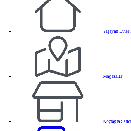
Yaşayan Evler
Mağazalar
Koçtaş'ta Satıc