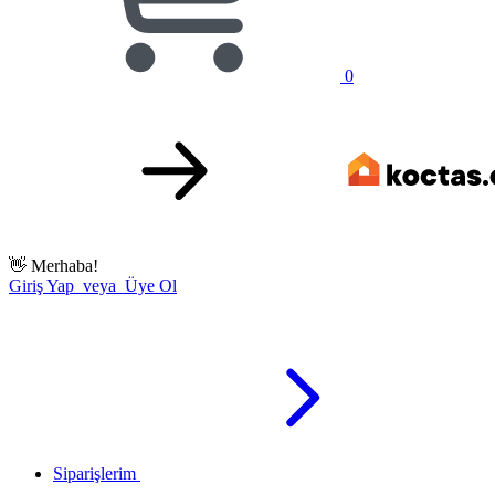
0
👋
Merhaba!
Giriş Yap veya Üye Ol
Siparişlerim