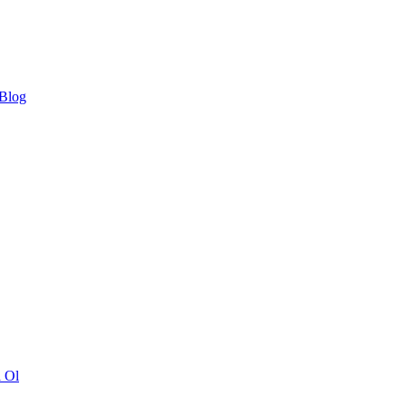
 Blog
ı Ol