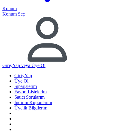
Konum
Konum Seç
Giriş Yap
veya Üye Ol
Giriş Yap
Üye Ol
Siparişlerim
Favori Listelerim
Satıcı Sorularım
İndirim Kuponlarım
Üyelik Bilgilerim