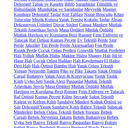
Dekoratif Tabak ve Kaseler
Biblo
Şaraplıklar
Tütsülük ve
Buhurdanlık
Mumluklar ve Şamdanlar
Meyvelik
Magnet
Kumbara
Dekoratif Taşlar
Kül Tablası
Nazar Boncuğu
Kitap
Tutucular
Müzik Kutusu
Yatak Tepsisi
Kokulu Taşlar
Ahşap
Dekorasyon Ürünleri
Duvar Süsleri
Cansız Manken
Mutfak
Tekstili
Amerikan Servis
Masa Örtüleri
Mutfak Önlüğü
Mutfak Havlusu ve Kurulama Bezi
Runner
Fırın Eldiveni ve
Tutacak
Raf Örtüsü
Kumaş Peçete
Ev Tekstili
Perde
Stor
Perde
Jaluziler
Tül Perde
Perde Aksesuarları
Fon Perde
Rustik Perde
Çocuk Odası Perdesi
Güneşlik
Mutfak Perdeleri
Halı
Yolluk
Mutfak Halısı
Makine Halısı
Shaggy Halı
Jüt ve
Hasır Halı
Çocuk Odası Halıları
Halı Kaydırmazı
El Halısı
Deri Halı
Halı Örtüsü
Bambu Halı
Yatak Odası Tekstili
Yorgan
Nevresim Takımı
Pike ve Pike Takımı
Yatak Örtüsü
Çarşaf
Battaniye
Yatak Alezi & Koruyucusu
Yastık
Yastık
Kılıfı
Uyku Seti
Yastık Alezi
Paspaslar
Mutfak Tekstili
Amerikan Servis
Masa Örtüleri
Mutfak Önlüğü
Mutfak
Havlusu ve Kurulama Bezi
Runner
Fırın Eldiveni ve Tutacak
Raf Örtüsü
Kumaş Peçete
Kilim
Seccade
Salon Tekstili
Kırlent ve Kırlent Kılıfı
Sandalye Minderi
Koltuk Örtüsü ve
Şalı
Dekoratif Yastık
Sandalye Kılıfı
Bahçe Tekstili
Salıncak
Minderleri
Bebek Odası Tekstili
Bebek Yorganı
Bebek
Çarşafı
Bebek Nevresim Takımı
Bebek Battaniyesi
Bebek
Uyku Seti
Banyo Tekstil
Banyo Paspasları
Banyo Bakım
Setleri
Banyo Perdeleri
Bornoz
Peştemal
Havlu
Duvar