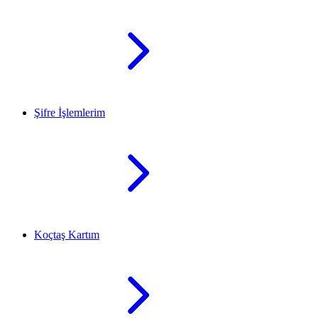
Şifre İşlemlerim
Koçtaş Kartım