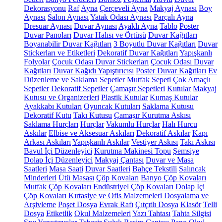
Dekorasyonu
Raf
Ayna
Çerçeveli Ayna
Makyaj Aynası
Boy
Aynası
Salon Aynası
Yatak Odası Aynası
Parçalı Ayna
Dresuar Aynası
Duvar Aynası
Ayaklı Ayna
Tablo
Poster
Duvar Panoları
Duvar Halısı ve Örtüsü
Duvar Kağıtları
Boyanabilir Duvar Kağıtları
3 Boyutlu Duvar Kağıtları
Duvar
Stickerları ve Etiketleri
Dekoratif Duvar Kağıtları
Yapışkanlı
Folyolar
Çocuk Odası Duvar Stickerları
Çocuk Odası Duvar
Kağıtları
Duvar Kağıdı Yapıştırıcısı
Poster Duvar Kağıtları
Ev
Düzenleme ve Saklama
Sepetler
Mutfak Sepeti
Çok Amaçlı
Sepetler
Dekoratif Sepetler
Çamaşır Sepetleri
Kutular
Makyaj
Kutusu ve Organizerleri
Plastik Kutular
Kumaş Kutular
Ayakkabı Kutuları
Oyuncak Kutuları
Saklama Kutusu
Dekoratif Kutu
Takı Kutusu
Çamaşır Kurutma Askısı
Saklama Hurçları
Hurçlar
Vakumlu Hurçlar
Halı Hurcu
Askılar
Elbise ve Aksesuar Askıları
Dekoratif Askılar
Kapı
Arkası Askıları
Yapışkanlı Askılar
Vestiyer Askısı
Takı Askısı
Bavul İçi Düzenleyici
Kurutma Makinesi Topu
Şemsiye
Dolap İçi Düzenleyici
Makyaj Çantası
Duvar ve Masa
Saatleri
Masa Saati
Duvar Saatleri
Bahçe Tekstili
Salıncak
Minderleri
Ütü Masası
Çöp Kovaları
Banyo Çöp Kovaları
Mutfak Çöp Kovaları
Endüstriyel Çöp Kovaları
Dolap İçi
Çöp Kovaları
Kırtasiye ve Ofis Malzemeleri
Dosyalama ve
Arşivleme
Poşet Dosya
Evrak Rafı
Çıtçıtlı Dosya
Klasör
Telli
Dosya
Etiketlik
Okul Malzemeleri
Yazı Tahtası
Tahta Silgisi