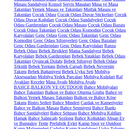
Masası Sandalyesi
Konsol
Servis Masaları
Masa ve Masa
Takımları
Yemek Masası ve Takımları
Mutfak Masası ve
Takımları
Çocuk Odası
Çocuk Odası Duvar Stickerları
Çocuk
Odası Duvar Kağıtları
Çocuk Odası Sandalyeleri
Çocuk
Odası Gardıropları
Çocuk Odası Masası
Çocuk Odası Bazası
Çocuk Odası Takımları
Çocuk Odası Komodini
Çocuk Odası
Karyolaları
Genç Odası
Genç Odası Takımları
Genç Odası
Komodini
Genç Odası Şifonyerleri
Genç Odası Bazaları
Genç Odası Gardıropları
Genç Odası Karyolaları
Ranza
Bebek Odası
Bebek Beşikleri
Mama Sandalyesi
Bebek
Karyolaları
Bebek Gardıropları
Bebek Yatakları
Bebek Odası
Takımları
Oyuncak Dolabı
Bebek Şifonyer
Bebek Odası
Tekstili
Bebek Yorganı
Bebek Çarşafı
Bebek Nevresim
Takımı
Bebek Battaniyesi
Bebek Uyku Seti
Mobilya
Aksesuarları
Mobilya Yedek Parçaları
Mobilya Kulpları
Raf
Ayakları
Keçeler
Masa Ayağı
Mobilya Ayağı
BAHÇE,BALKON VE OUTDOOR
Bahçe Mobilyaları
Bahçe Takımları
Balkon ve Bahçe Oturma Grubu
Bahçe ve
Balkon Yemek Masası Takımları
Balkon ve Bahçe Köşe
Takımı
Bistro Setleri
Bahçe Minderi
Çardak ve Kameriyeler
Bahçe ve Balkon Masası
Bahçe Şemsiyesi
Bahçe Bankı
Bahçe Sandalyeleri
Bahçe Sehpası
Bahçe Mobilya Kılıfları
Hamak
Bahçe Salıncağı
Şezlong
Bahçe Koltukları
Ahşap Ev
ve Bungalov
Tente
Prefabrik Evler
Kamp Spor ve Outdoor
Kamp Malzemeleri
Çadırlar
Kamp Sandalyesi
Uyku Tulumu