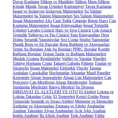
Duvar Kaplama
Silikon ve Mastikler
Silikon
Mum Silikon
Köpük
Mastik
Tavan Ürünleri
Kartonpiyer
Tavan Kaplama
İnşaat ve İzolasyon
İzolasyon Malzemeleri
Su Yalıtım
Malzemeleri
Isı Yalıtım Malzemeleri
Ses Yalıtım Malzemeleri
İnşaat Malzemeleri
Alçı
Cam Tuğla
Çimento
Beton Harcı
Çatı
Kaplama Malzemeleri
İnşaat Kimyasalları
İnşaat Temizlik
Ürünleri
Lavabo Çözücü
Harç ve Sıva Çözücü
Çok Amaçlı
Temizlik
Yağlayıcı ve Pas Çözücü
Yapı Kimyasalları
Derz
Dolgu
Seramik Yapıştırıcılar
Sıvı Conta
Strafor Yapıştırılar
Plastik Boru ve Ek Parçalar
Boru Bağlantı ve Aksesuarları
Temiz Su Boruları
Atık Su Boruları
PPRC Borular
Kombi
Bağlantı Boruları
Tesisat Tamir ve Bağlantı Malzemeleri
Musluk Uzatma
Regülatörler
Valfler ve Vanalar
Nipeller
Tahliye Hortumu
Conta
Taharet Çubuğu
Fittings
Tıpalar ve
Süzgeçler
İnşaat Makineleri
Elektrikli Vinçler
Taşıma
Arabaları
Caraskallar
Havlupanlar
Ahşaplar
Masif Paneller
Keresteler
Ahşap Seperatörler
Ahşap Çatı Malzemeleri
Çatı
Penceresi
Çatı Merdiveni
Ahşap Merdivenler
Trabzan
Sundurma
Menfezler
Banyo Menfezi
Su Deposu
HIRDAVAT EL ALETLERİ VE OTO
El Aletleri
Lokma ve
Lokma Takımları
Çekiç
El Testereleri
Kesici Grubu
Pense
Tornavida
Seramik ve Sıvacı Aletleri
Mengene ve İşkenceler
Zımbalar ve Aksesuarları
Zımpara ve Eğeler
Anahtarlar
Anahtar Takımları
Alyan Anahtarları
Açık Ağız Anahtar
İngiliz Anahtarı
İki Ağızlı Anahtar
Tork Anahtarı
Yıldız