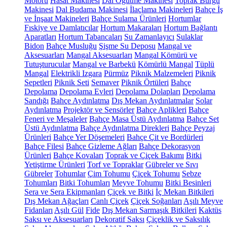
Motoru
Hasat Makinesi
Dal Öğütme Makinesi
Toprak Burgu
Makinesi
Dal Budama Makinesi
İlaçlama Makineleri
Bahçe İş
ve İnşaat Makineleri
Bahçe Sulama Ürünleri
Hortumlar
Fıskiye ve Damlatıcılar
Hortum Makaraları
Hortum Bağlantı
Aparatları
Hortum Tabancaları
Su Zamanlayıcı
Sulaklar
Bidon
Bahçe Musluğu
Şişme Su Deposu
Mangal ve
Aksesuarları
Mangal Aksesuarları
Mangal Kömürü ve
Tutuşturucular
Mangal ve Barbekü
Kömürlü Mangal
Tüplü
Mangal
Elektrikli Izgara
Pürmüz
Piknik Malzemeleri
Piknik
Sepetleri
Piknik Seti
Semaver
Piknik Örtüleri
Bahçe
Depolama
Depolama Evleri
Depolama Dolapları
Depolama
Sandığı
Bahçe Aydınlatma
Dış Mekan Aydınlatmalar
Solar
Aydınlatma
Projektör ve Sensörler
Bahçe Aplikleri
Bahçe
Feneri ve Meşaleler
Bahçe Masa Üstü Aydınlatma
Bahçe Set
Üstü Aydınlatma
Bahçe Aydınlatma Direkleri
Bahçe Peyzaj
Ürünleri
Bahçe Yer Döşemeleri
Bahçe Çit ve Bordürleri
Bahçe Filesi
Bahçe Gizleme Ağları
Bahçe Dekorasyon
Ürünleri
Bahçe Kovaları
Toprak ve Çiçek Bakımı
Bitki
Yetiştirme Ürünleri
Torf ve Topraklar
Gübreler ve Sıvı
Gübreler
Tohumlar
Çim Tohumu
Çiçek Tohumu
Sebze
Tohumları
Bitki Tohumları
Meyve Tohumu
Bitki Besinleri
Sera ve Sera Ekipmanları
Çiçek ve Bitki
İç Mekan Bitkileri
Dış Mekan Ağaçları
Canlı Çiçek
Çiçek Soğanları
Aşılı Meyve
Fidanları
Aşılı Gül
Fide
Dış Mekan Sarmaşık Bitkileri
Kaktüs
Saksı ve Aksesuarları
Dekoratif Saksı
Çiçeklik ve Saksılık