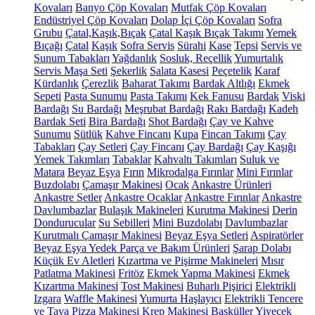
Kovaları
Banyo Çöp Kovaları
Mutfak Çöp Kovaları
Endüstriyel Çöp Kovaları
Dolap İçi Çöp Kovaları
Sofra
Grubu
Çatal,Kaşık,Bıçak
Çatal Kaşık Bıçak Takımı
Yemek
Bıçağı
Çatal
Kaşık
Sofra Servis
Sürahi
Kase
Tepsi
Servis ve
Sunum Tabakları
Yağdanlık
Sosluk, Reçellik
Yumurtalık
Servis Maşa Seti
Şekerlik
Salata Kasesi
Peçetelik
Karaf
Kürdanlık
Çerezlik
Baharat Takımı
Bardak Altlığı
Ekmek
Sepeti
Pasta Sunumu
Pasta Takımı
Kek Fanusu
Bardak
Viski
Bardağı
Su Bardağı
Meşrubat Bardağı
Rakı Bardağı
Kadeh
Bardak Seti
Bira Bardağı
Shot Bardağı
Çay ve Kahve
Sunumu
Sütlük
Kahve Fincanı
Kupa
Fincan Takımı
Çay
Tabakları
Çay Setleri
Çay Fincanı
Çay Bardağı
Çay Kaşığı
Yemek Takımları
Tabaklar
Kahvaltı Takımları
Suluk ve
Matara
Beyaz Eşya
Fırın
Mikrodalga Fırınlar
Mini Fırınlar
Buzdolabı
Çamaşır Makinesi
Ocak
Ankastre Ürünleri
Ankastre Setler
Ankastre Ocaklar
Ankastre Fırınlar
Ankastre
Davlumbazlar
Bulaşık Makineleri
Kurutma Makinesi
Derin
Dondurucular
Su Sebilleri
Mini Buzdolabı
Davlumbazlar
Kurutmalı Çamaşır Makinesi
Beyaz Eşya Setleri
Aspiratörler
Beyaz Eşya Yedek Parça ve Bakım Ürünleri
Şarap Dolabı
Küçük Ev Aletleri
Kızartma ve Pişirme Makineleri
Mısır
Patlatma Makinesi
Fritöz
Ekmek Yapma Makinesi
Ekmek
Kızartma Makinesi
Tost Makinesi
Buharlı Pişirici
Elektrikli
Izgara
Waffle Makinesi
Yumurta Haşlayıcı
Elektrikli Tencere
ve Tava
Pizza Makinesi
Krep Makinesi
Basküller
Yiyecek