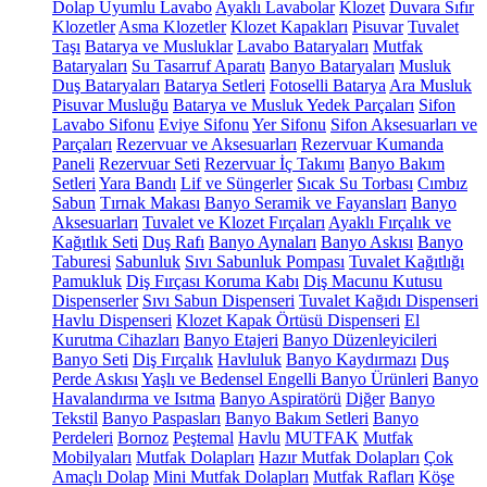
Dolap Uyumlu Lavabo
Ayaklı Lavabolar
Klozet
Duvara Sıfır
Klozetler
Asma Klozetler
Klozet Kapakları
Pisuvar
Tuvalet
Taşı
Batarya ve Musluklar
Lavabo Bataryaları
Mutfak
Bataryaları
Su Tasarruf Aparatı
Banyo Bataryaları
Musluk
Duş Bataryaları
Batarya Setleri
Fotoselli Batarya
Ara Musluk
Pisuvar Musluğu
Batarya ve Musluk Yedek Parçaları
Sifon
Lavabo Sifonu
Eviye Sifonu
Yer Sifonu
Sifon Aksesuarları ve
Parçaları
Rezervuar ve Aksesuarları
Rezervuar Kumanda
Paneli
Rezervuar Seti
Rezervuar İç Takımı
Banyo Bakım
Setleri
Yara Bandı
Lif ve Süngerler
Sıcak Su Torbası
Cımbız
Sabun
Tırnak Makası
Banyo Seramik ve Fayansları
Banyo
Aksesuarları
Tuvalet ve Klozet Fırçaları
Ayaklı Fırçalık ve
Kağıtlık Seti
Duş Rafı
Banyo Aynaları
Banyo Askısı
Banyo
Taburesi
Sabunluk
Sıvı Sabunluk Pompası
Tuvalet Kağıtlığı
Pamukluk
Diş Fırçası Koruma Kabı
Diş Macunu Kutusu
Dispenserler
Sıvı Sabun Dispenseri
Tuvalet Kağıdı Dispenseri
Havlu Dispenseri
Klozet Kapak Örtüsü Dispenseri
El
Kurutma Cihazları
Banyo Etajeri
Banyo Düzenleyicileri
Banyo Seti
Diş Fırçalık
Havluluk
Banyo Kaydırmazı
Duş
Perde Askısı
Yaşlı ve Bedensel Engelli Banyo Ürünleri
Banyo
Havalandırma ve Isıtma
Banyo Aspiratörü
Diğer
Banyo
Tekstil
Banyo Paspasları
Banyo Bakım Setleri
Banyo
Perdeleri
Bornoz
Peştemal
Havlu
MUTFAK
Mutfak
Mobilyaları
Mutfak Dolapları
Hazır Mutfak Dolapları
Çok
Amaçlı Dolap
Mini Mutfak Dolapları
Mutfak Rafları
Köşe