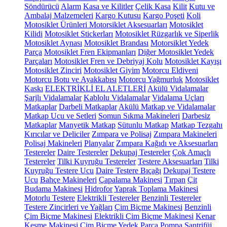
Söndürücü
Alarm
Kasa ve Kilitler
Çelik Kasa
Kilit
Kutu ve
Ambalaj Malzemeleri
Kargo Kutusu
Kargo Poşeti
Koli
Motosiklet Ürünleri
Motorsiklet Aksesuarları
Motosiklet
Kilidi
Motosiklet Stickerları
Motosiklet Rüzgarlık ve Siperlik
Motosiklet Aynası
Motosiklet Brandası
Motorsiklet Yedek
Parça
Motosiklet Fren Ekipmanları
Diğer Motosiklet Yedek
Parçaları
Motosiklet Fren ve Debriyaj Kolu
Motosiklet Kayışı
Motosiklet Zinciri
Motosiklet Giyim
Motorcu Eldiveni
Motorcu Botu ve Ayakkabısı
Motorcu Yağmurluk
Motosiklet
Kaskı
ELEKTRİKLİ EL ALETLERİ
Akülü Vidalamalar
Şarjlı Vidalamalar
Kablolu Vidalamalar
Vidalama Uçları
Matkaplar
Darbeli Matkaplar
Akülü Matkap ve Vidalamalar
Matkap Ucu ve Setleri
Somun Sıkma Makineleri
Darbesiz
Matkaplar
Manyetik Matkap
Sütunlu Matkap
Matkap Tezgahı
Kırıcılar ve Deliciler
Zımpara ve Polisaj
Zımpara Makineleri
Polisaj Makineleri
Planyalar
Zımpara Kağıdı ve Aksesuarları
Testereler
Daire Testereler
Dekupaj Testereler
Çok Amaçlı
Testereler
Tilki Kuyruğu Testereler
Testere Aksesuarları
Tilki
Kuyruğu Testere Ucu
Daire Testere Bıçağı
Dekupaj Testere
Ucu
Bahçe Makineleri
Çapalama Makinesi
Tırpan
Çit
Budama Makinesi
Hidrofor
Yaprak Toplama Makinesi
Motorlu Testere
Elektrikli Testereler
Benzinli Testereler
Testere Zincirleri ve Yağları
Çim Biçme Makinesi
Benzinli
Çim Biçme Makinesi
Elektrikli Çim Biçme Makinesi
Kenar
Kesme Makinesi
Çim Biçme Yedek Parça
Pompa
Santrifüj