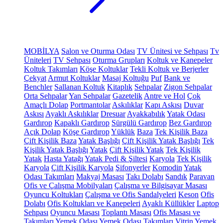
MOBİLYA
Salon ve Oturma Odası
TV Ünitesi ve Sehpası
Tv
Üniteleri
TV Sehpası
Oturma Grupları
Koltuk ve Kanepeler
Koltuk Takımları
Köşe Koltuklar
Tekli Koltuk ve Berjerler
Çekyat
Armut Koltuklar
Masaj Koltuğu
Puf
Bank ve
Benchler
Sallanan Koltuk
Kitaplık
Sehpalar
Zigon Sehpalar
Orta Sehpalar
Yan Sehpalar
Gazetelik
Antre ve Hol
Çok
Amaçlı Dolap
Portmantolar
Askılıklar
Kapı Askısı
Duvar
Askısı
Ayaklı Askılıklar
Dresuar
Ayakkabılık
Yatak Odası
Gardırop
Kapaklı Gardırop
Sürgülü Gardırop
Bez Gardırop
Açık Dolap
Köşe Gardırop
Yüklük
Baza
Tek Kişilik Baza
Çift Kişilik Baza
Yatak Başlığı
Çift Kişilik Yatak Başlığı
Tek
Kişilik Yatak Başlığı
Yatak
Çift Kişilik Yatak
Tek Kişilik
Yatak
Hasta Yatağı
Yatak Pedi & Şiltesi
Karyola
Tek Kişilik
Karyola
Çift Kişilik Karyola
Şifonyerler
Komodin
Yatak
Odası Takımları
Makyaj Masası
Takı Dolabı
Sandık
Paravan
Ofis ve Çalışma Mobilyaları
Çalışma ve Bilgisayar Masası
Oyuncu Koltukları
Çalışma ve Ofis Sandalyeleri
Keson
Ofis
Dolabı
Ofis Koltukları ve Kanepeleri
Ayaklı Küllükler
Laptop
Sehpası
Oyuncu Masası
Toplantı Masası
Ofis Masası ve
Takımları
Yemek Odası
Yemek Odası Takımları
Vitrin
Yemek