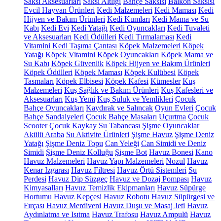
Saksı Aksesuarları
Saksı Altlığı
Bahçe Saksısı
Balkon Saksısı
Evcil Hayvan Ürünleri
Kedi Malzemeleri
Kedi Maması
Kedi
Hijyen ve Bakım Ürünleri
Kedi Kumları
Kedi Mama ve Su
Kabı
Kedi Evi
Kedi Yatağı
Kedi Oyuncakları
Kedi Tuvaleti
ve Aksesuarları
Kedi Ödülleri
Kedi Tırmalaması
Kedi
Vitamini
Kedi Taşıma Çantası
Köpek Malzemeleri
Köpek
Yatağı
Köpek Vitamini
Köpek Oyuncakları
Köpek Mama ve
Su Kabı
Köpek Güvenlik
Köpek Hijyen ve Bakım Ürünleri
Köpek Ödülleri
Köpek Maması
Köpek Kulübesi
Köpek
Tasmaları
Köpek Elbisesi
Köpek Kafesi
Kümesler
Kuş
Malzemeleri
Kuş Sağlık ve Bakım Ürünleri
Kuş Kafesleri ve
Aksesuarları
Kuş Yemi
Kuş Suluk ve Yemlikleri
Çocuk
Bahçe Oyuncakları
Kaydırak ve Salıncak
Oyun Evleri
Çocuk
Bahçe Sandalyeleri
Çocuk Bahçe Masaları
Uçurtma
Çocuk
Scooter
Çocuk Kaykay
Su Tabancası
Şişme Oyuncaklar
Akülü Araba
Su Aktivite Ürünleri
Şişme Havuz
Şişme Deniz
Yatağı
Şişme Deniz Topu
Can Yeleği
Can Simidi ve Deniz
Simidi
Şişme Deniz Kolluğu
Şişme Bot
Havuz Bonesi
Kano
Havuz Malzemeleri
Havuz Yapı Malzemeleri
Nozul
Havuz
Kenar Izgarası
Havuz Filtresi
Havuz Örtü Sistemleri
Su
Perdesi
Havuz Dip Süzgeç
Havuz ve Dozaj Pompası
Havuz
Kimyasalları
Havuz Temizlik Ekipmanları
Havuz Süpürge
Hortumu
Havuz Kepçesi
Havuz Robotu
Havuz Süpürgesi ve
Fırçası
Havuz Merdiveni
Havuz Duşu ve Masaj Jeti
Havuz
Aydınlatma ve Isıtma
Havuz Trafosu
Havuz Ampulü
Havuz