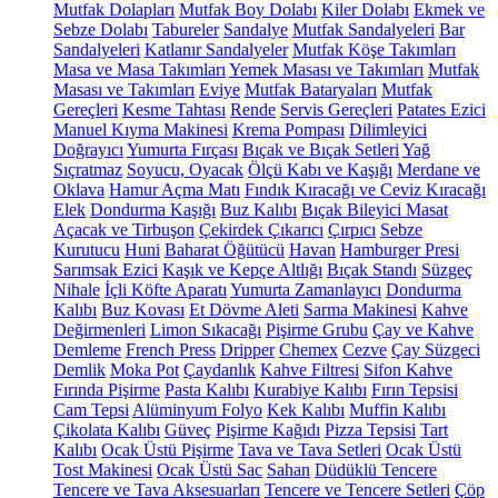
Mutfak Dolapları
Mutfak Boy Dolabı
Kiler Dolabı
Ekmek ve
Sebze Dolabı
Tabureler
Sandalye
Mutfak Sandalyeleri
Bar
Sandalyeleri
Katlanır Sandalyeler
Mutfak Köşe Takımları
Masa ve Masa Takımları
Yemek Masası ve Takımları
Mutfak
Masası ve Takımları
Eviye
Mutfak Bataryaları
Mutfak
Gereçleri
Kesme Tahtası
Rende
Servis Gereçleri
Patates Ezici
Manuel Kıyma Makinesi
Krema Pompası
Dilimleyici
Doğrayıcı
Yumurta Fırçası
Bıçak ve Bıçak Setleri
Yağ
Sıçratmaz
Soyucu, Oyacak
Ölçü Kabı ve Kaşığı
Merdane ve
Oklava
Hamur Açma Matı
Fındık Kıracağı ve Ceviz Kıracağı
Elek
Dondurma Kaşığı
Buz Kalıbı
Bıçak Bileyici Masat
Açacak ve Tirbuşon
Çekirdek Çıkarıcı
Çırpıcı
Sebze
Kurutucu
Huni
Baharat Öğütücü
Havan
Hamburger Presi
Sarımsak Ezici
Kaşık ve Kepçe Altlığı
Bıçak Standı
Süzgeç
Nihale
İçli Köfte Aparatı
Yumurta Zamanlayıcı
Dondurma
Kalıbı
Buz Kovası
Et Dövme Aleti
Sarma Makinesi
Kahve
Değirmenleri
Limon Sıkacağı
Pişirme Grubu
Çay ve Kahve
Demleme
French Press
Dripper
Chemex
Cezve
Çay Süzgeci
Demlik
Moka Pot
Çaydanlık
Kahve Filtresi
Sifon Kahve
Fırında Pişirme
Pasta Kalıbı
Kurabiye Kalıbı
Fırın Tepsisi
Cam Tepsi
Alüminyum Folyo
Kek Kalıbı
Muffin Kalıbı
Çikolata Kalıbı
Güveç
Pişirme Kağıdı
Pizza Tepsisi
Tart
Kalıbı
Ocak Üstü Pişirme
Tava ve Tava Setleri
Ocak Üstü
Tost Makinesi
Ocak Üstü Sac
Sahan
Düdüklü Tencere
Tencere ve Tava Aksesuarları
Tencere ve Tencere Setleri
Çöp