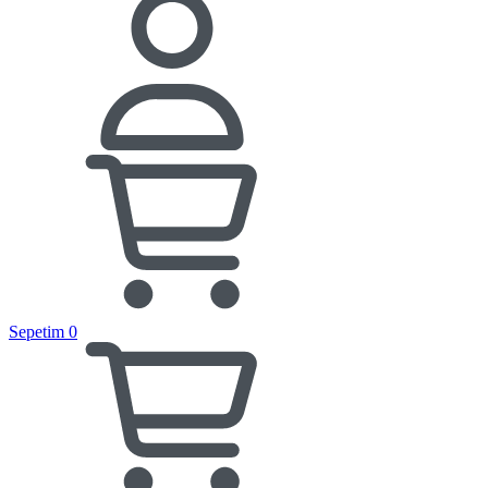
Sepetim
0