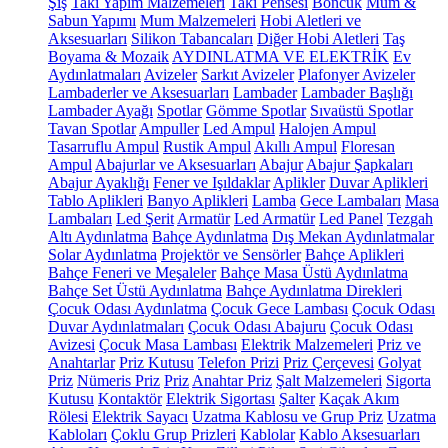
Şiş
Takı Yapım Malzemeleri
Takı Pensesi
Boncuk
Mum &
Sabun Yapımı
Mum Malzemeleri
Hobi Aletleri ve
Aksesuarları
Silikon Tabancaları
Diğer Hobi Aletleri
Taş
Boyama & Mozaik
AYDINLATMA VE ELEKTRİK
Ev
Aydınlatmaları
Avizeler
Sarkıt Avizeler
Plafonyer Avizeler
Lambaderler ve Aksesuarları
Lambader
Lambader Başlığı
Lambader Ayağı
Spotlar
Gömme Spotlar
Sıvaüstü Spotlar
Tavan Spotlar
Ampuller
Led Ampul
Halojen Ampul
Tasarruflu Ampul
Rustik Ampul
Akıllı Ampul
Floresan
Ampul
Abajurlar ve Aksesuarları
Abajur
Abajur Şapkaları
Abajur Ayaklığı
Fener ve Işıldaklar
Aplikler
Duvar Aplikleri
Tablo Aplikleri
Banyo Aplikleri
Lamba
Gece Lambaları
Masa
Lambaları
Led Şerit
Armatür
Led Armatür
Led Panel
Tezgah
Altı Aydınlatma
Bahçe Aydınlatma
Dış Mekan Aydınlatmalar
Solar Aydınlatma
Projektör ve Sensörler
Bahçe Aplikleri
Bahçe Feneri ve Meşaleler
Bahçe Masa Üstü Aydınlatma
Bahçe Set Üstü Aydınlatma
Bahçe Aydınlatma Direkleri
Çocuk Odası Aydınlatma
Çocuk Gece Lambası
Çocuk Odası
Duvar Aydınlatmaları
Çocuk Odası Abajuru
Çocuk Odası
Avizesi
Çocuk Masa Lambası
Elektrik Malzemeleri
Priz ve
Anahtarlar
Priz Kutusu
Telefon Prizi
Priz Çerçevesi
Golyat
Priz
Nümeris Priz
Priz
Anahtar Priz
Şalt Malzemeleri
Sigorta
Kutusu
Kontaktör
Elektrik Sigortası
Şalter
Kaçak Akım
Rölesi
Elektrik Sayacı
Uzatma Kablosu ve Grup Priz
Uzatma
Kabloları
Çoklu Grup Prizleri
Kablolar
Kablo Aksesuarları