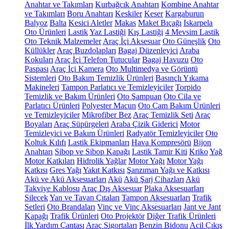
Anahtar ve Takımları
Kurbağcık Anahtarı
Kombine Anahtar
ve Takımları
Boru Anahtarı
Keskiler
Keser
Kargaburun
Balyoz
Balta
Kesici Aletler
Makas
Maket Bıçağı
Iskarpela
Oto Ürünleri
Lastik
Yaz Lastiği
Kış Lastiği
4 Mevsim Lastik
Oto Teknik Malzemeler
Araç İçi Aksesuar
Oto Güneşlik
Oto
Küllükler
Araç Buzdolapları
Bagaj Düzenleyici
Araba
Kokuları
Araç İçi Telefon Tutucular
Bagaj Havuzu
Oto
Paspası
Araç İçi Kamera
Oto Multimedya ve Görüntü
Sistemleri
Oto Bakım Temizlik Ürünleri
Basınçlı Yıkama
Makineleri
Tampon Parlatıcı ve Temizleyiciler
Torpido
Temizlik ve Bakım Ürünleri
Oto Şampuan
Oto Cila ve
Parlatıcı Ürünleri
Polyester Macun
Oto Cam Bakım Ürünleri
ve Temizleyiciler
Mikrofiber Bez
Araç Temizlik Seti
Araç
Boyaları
Araç Süpürgeleri
Araba Çizik Giderici
Motor
Temizleyici ve Bakım Ürünleri
Radyatör Temizleyiciler
Oto
Koltuk Kılıfı
Lastik Ekipmanları
Hava Kompresörü
Bijon
Anahtarı
Sibop ve Sibop Kapağı
Lastik Tamir Kiti
Kriko
Yağ
Motor Katkıları
Hidrolik Yağlar
Motor Yağı
Motor Yağı
Katkısı
Gres Yağı
Yakıt Katkısı
Şanzıman Yağı ve Katkısı
Akü ve Akü Aksesuarları
Akü
Akü Şarj Cihazları
Akü
Takviye Kablosu
Araç Dış Aksesuar
Plaka Aksesuarları
Silecek
Yan ve Tavan Çıtaları
Tampon Aksesuarları
Trafik
Setleri
Oto Brandaları
Vinç ve Vinç Aksesuarları
Jant ve Jant
Kapağı
Trafik Ürünleri
Oto Projektör
Diğer Trafik Ürünleri
İlk Yardım Çantası
Araç Sigortaları
Benzin Bidonu
Acil Çıkış