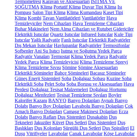
Termometresi
Karavan ve Aksesuarları
ISITMA VE
SOĞUTMA
Klima
Portatif Klima
Duvar Tipi Klima
Isı
Pompası
Salon Tipi Klima
Klima Kumandası
Kaset Tipi
Klima
Kombi
Tavan Vantilatörleri
Vantilatörler
Hava
Temizleyiciler
Nem Cihazları
Hava Temizleme Cihazları
Buhar Makineleri
Nem Alma Cihazları ve Rutubet Gidericiler
Elektrikli Isıtıcılar
Quartz Isıtıcılar
Infrared Isıtıcılar
Kule Tipi
Isıtıcılar
Yağlı Radyatör
Fanlı Isıtıcılar
Elektrikli Radyatörler
Dış Mekan Isıtıcılar
Havlupanlar
Radyatörler
Termosifonlar
Şofbenler
Ani Su Isıtıcı
Isıtma ve Soğutma Yedek Parça
Radyatör Vanaları
Termostat
Klima Yedek Parça
Radyatör
Yedek Parça
Klima Temizleyicisi
Klima Temizleme Spreyi
Klima Temizleme Sıvısı
Şömine
Şömine Aksesuarları
Elektrikli Şömineler
Bahçe Şömineleri
Bacasız Şömineler
Güneş Enerji Sistemleri
Soba
Doğalgaz Sobası
Kuzine Soba
Elektrikli Soba
Pelet Soba
Soba Borusu ve Aksesuarları
Hava
Perdesi
Doğalgaz Tesisat Malzemeleri
Doğalgaz Hortumu
Doğalgaz Menfezleri
Tesisat Temizleme Sıvıları
Boyler
Kalorifer Kazanı
BANYO
Banyo Dolapları
Aynalı Banyo
Dolabı
Banyo Boy Dolapları
Lavabolu Banyo Dolapları
Çok
Amaçlı Banyo Dolapları
Çamaşır Makinesi Dolapları
Ecza
Dolabı
Banyo Rafları
Duş Sistemleri
Duşakabin
Duş
Tekneleri
Jakuziler
Küvet
Duş Setleri
Duş Sistemleri
Duş
Başlıkları
Duş Kolonları
Sürgülü Duş Setleri
Duş Spiralleri
El
Duşu
Vitrifiyeler
Lavabolar
Çanak Lavabolar
Köşe Lavabolar