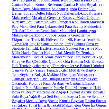
Sıvı Yapıştırıcılar
Tebeşir
Suluk
Resim Çantası
Pano
Okul
Çantası
Kalem Kutusu
Beslenme Çantası
Resim Boyaları ve
Resim Boya Malzemeleri
Selobant
Ajanda
Defter
Okul
Defteri
Spiralli Defter
Fihrist
Not Defteri
Bloknot
Kırtasiye
Malzemeleri
Masaüstü Gereçleri
Kırtasiye Kağıt Ürünleri
Kırtasiye Seti
Kalem ve Yazı Gereçleri
Koli Bandı Makinesi
Para Makineleri
Para Çekmeceleri
Para Sayma Makineleri
Ofis Sarf Ürünleri
Evrak İmha Makineleri
Laminasyon
Makineleri
Barkod Okuyucu
Temizlik Gereçleri ve
Ekipmanları
Temizlik Eldiveni
Temizlik Kovası
Temizlik,
Ovma Teli
Tüy Toplama Ürünleri
Faraş
Çekpas
Fırça ve
Süpürge
Temizlik Bezleri
Temizlik Süngeri
Paspas ve Mop
Kâğıt Havlu
Tuvalet Kağıdı
Islak Mendil
Ev Temizlik
Malzemeleri
Tuvalet Temizleyici
Yüzey Temizleyiciler
Yağ,
Kireç ve Pas Çözücüler
Çubuklu Oda Kokusu
Oda Kokusu
Halı Temizleyiciler
Ahşap Temizleyiciler ve Bakım Ürünleri
Cam ve Parlak Yüzey Temizleyiciler
Mutfak ve Banyo
Temizleyiciler
Bulaşık Makinesi Deterjanı
Yumuşatıcı
Çamaşır Deterjanı
Elde Bulaşık Deterjanı
Çamaşır Leke
Çıkarıcılar
Kolonya
Pazar Arabası ve Çantası
Eğlence
Ürünleri
Parti Malzemeleri
Puzzle
Hobi Malzemeleri
Hobi
Boya ve Resim Malzemeleri
Ahşap Boyaları
Akrilik Boyalar
Sulu Boya
Yağlı Boya Seti
Eskitme Boyası
Cam ve Seramik
Boyaları
Metalik Boya
Şövale
Kumaş Boyaları
Resim Fırçası
ve Rulosu
Tuval
El İşi & Tekstil Malzemeleri
Örgü İpi
Güpür