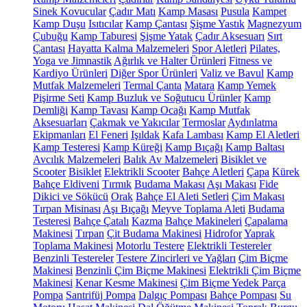
Sinek Kovucular
Çadır Matı
Kamp Masası
Pusula
Kampet
Kamp Duşu
Isıtıcılar
Kamp Çantası
Şişme Yastık
Magnezyum
Çubuğu
Kamp Taburesi
Şişme Yatak
Çadır Aksesuarı
Sırt
Çantası
Hayatta Kalma Malzemeleri
Spor Aletleri
Pilates,
Yoga ve Jimnastik
Ağırlık ve Halter Ürünleri
Fitness ve
Kardiyo Ürünleri
Diğer Spor Ürünleri
Valiz ve Bavul
Kamp
Mutfak Malzemeleri
Termal Çanta
Matara
Kamp Yemek
Pişirme Seti
Kamp Buzluk ve Soğutucu Ürünler
Kamp
Demliği
Kamp Tavası
Kamp Ocağı
Kamp Mutfak
Aksesuarları
Çakmak ve Yakıcılar
Termoslar
Aydınlatma
Ekipmanları
El Feneri
Işıldak
Kafa Lambası
Kamp El Aletleri
Kamp Testeresi
Kamp Küreği
Kamp Bıçağı
Kamp Baltası
Avcılık Malzemeleri
Balık Av Malzemeleri
Bisiklet ve
Scooter
Bisiklet
Elektrikli Scooter
Bahçe Aletleri
Çapa
Kürek
Bahçe Eldiveni
Tırmık
Budama Makası
Aşı Makası
Fide
Dikici ve Sökücü
Orak
Bahçe El Aleti Setleri
Çim Makası
Tırpan Misinası
Aşı Bıçağı
Meyve Toplama Aleti
Budama
Testeresi
Bahçe Çatalı
Kazma
Bahçe Makineleri
Çapalama
Makinesi
Tırpan
Çit Budama Makinesi
Hidrofor
Yaprak
Toplama Makinesi
Motorlu Testere
Elektrikli Testereler
Benzinli Testereler
Testere Zincirleri ve Yağları
Çim Biçme
Makinesi
Benzinli Çim Biçme Makinesi
Elektrikli Çim Biçme
Makinesi
Kenar Kesme Makinesi
Çim Biçme Yedek Parça
Pompa
Santrifüj Pompa
Dalgıç Pompası
Bahçe Pompası
Su