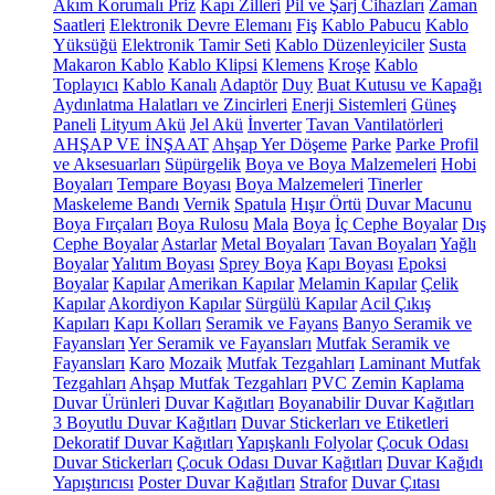
Akım Korumalı Priz
Kapı Zilleri
Pil ve Şarj Cihazları
Zaman
Saatleri
Elektronik Devre Elemanı
Fiş
Kablo Pabucu
Kablo
Yüksüğü
Elektronik Tamir Seti
Kablo Düzenleyiciler
Susta
Makaron Kablo
Kablo Klipsi
Klemens
Kroşe
Kablo
Toplayıcı
Kablo Kanalı
Adaptör
Duy
Buat Kutusu ve Kapağı
Aydınlatma Halatları ve Zincirleri
Enerji Sistemleri
Güneş
Paneli
Lityum Akü
Jel Akü
İnverter
Tavan Vantilatörleri
AHŞAP VE İNŞAAT
Ahşap Yer Döşeme
Parke
Parke Profil
ve Aksesuarları
Süpürgelik
Boya ve Boya Malzemeleri
Hobi
Boyaları
Tempare Boyası
Boya Malzemeleri
Tinerler
Maskeleme Bandı
Vernik
Spatula
Hışır Örtü
Duvar Macunu
Boya Fırçaları
Boya Rulosu
Mala
Boya
İç Cephe Boyalar
Dış
Cephe Boyalar
Astarlar
Metal Boyaları
Tavan Boyaları
Yağlı
Boyalar
Yalıtım Boyası
Sprey Boya
Kapı Boyası
Epoksi
Boyalar
Kapılar
Amerikan Kapılar
Melamin Kapılar
Çelik
Kapılar
Akordiyon Kapılar
Sürgülü Kapılar
Acil Çıkış
Kapıları
Kapı Kolları
Seramik ve Fayans
Banyo Seramik ve
Fayansları
Yer Seramik ve Fayansları
Mutfak Seramik ve
Fayansları
Karo
Mozaik
Mutfak Tezgahları
Laminant Mutfak
Tezgahları
Ahşap Mutfak Tezgahları
PVC Zemin Kaplama
Duvar Ürünleri
Duvar Kağıtları
Boyanabilir Duvar Kağıtları
3 Boyutlu Duvar Kağıtları
Duvar Stickerları ve Etiketleri
Dekoratif Duvar Kağıtları
Yapışkanlı Folyolar
Çocuk Odası
Duvar Stickerları
Çocuk Odası Duvar Kağıtları
Duvar Kağıdı
Yapıştırıcısı
Poster Duvar Kağıtları
Strafor
Duvar Çıtası