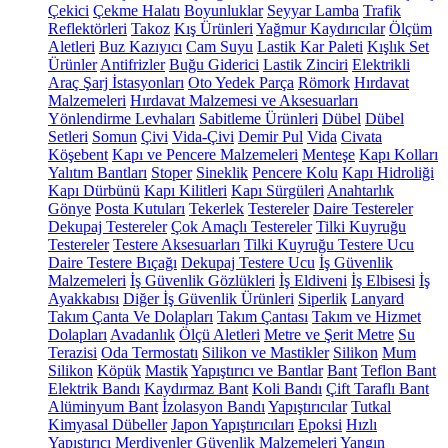
Çekici
Çekme Halatı
Boyunluklar
Seyyar Lamba
Trafik
Reflektörleri
Takoz
Kış Ürünleri
Yağmur Kaydırıcılar
Ölçüm
Aletleri
Buz Kazıyıcı
Cam Suyu
Lastik Kar Paleti
Kışlık Set
Ürünler
Antifrizler
Buğu Giderici
Lastik Zinciri
Elektrikli
Araç Şarj İstasyonları
Oto Yedek Parça
Römork
Hırdavat
Malzemeleri
Hırdavat Malzemesi ve Aksesuarları
Yönlendirme Levhaları
Sabitleme Ürünleri
Dübel
Dübel
Setleri
Somun
Çivi
Vida-Çivi
Demir Pul
Vida
Civata
Köşebent
Kapı ve Pencere Malzemeleri
Menteşe
Kapı Kolları
Yalıtım Bantları
Stoper
Sineklik
Pencere Kolu
Kapı Hidroliği
Kapı Dürbünü
Kapı Kilitleri
Kapı Sürgüleri
Anahtarlık
Gönye
Posta Kutuları
Tekerlek
Testereler
Daire Testereler
Dekupaj Testereler
Çok Amaçlı Testereler
Tilki Kuyruğu
Testereler
Testere Aksesuarları
Tilki Kuyruğu Testere Ucu
Daire Testere Bıçağı
Dekupaj Testere Ucu
İş Güvenlik
Malzemeleri
İş Güvenlik Gözlükleri
İş Eldiveni
İş Elbisesi
İş
Ayakkabısı
Diğer İş Güvenlik Ürünleri
Siperlik
Lanyard
Takım Çanta Ve Dolapları
Takım Çantası
Takım ve Hizmet
Dolapları
Avadanlık
Ölçü Aletleri
Metre ve Şerit Metre
Su
Terazisi
Oda Termostatı
Silikon ve Mastikler
Silikon
Mum
Silikon
Köpük
Mastik
Yapıştırıcı ve Bantlar
Bant
Teflon Bant
Elektrik Bandı
Kaydırmaz Bant
Koli Bandı
Çift Taraflı Bant
Alüminyum Bant
İzolasyon Bandı
Yapıştırıcılar
Tutkal
Kimyasal Dübeller
Japon Yapıştırıcıları
Epoksi
Hızlı
Yapıştırıcı
Merdivenler
Güvenlik Malzemeleri
Yangın