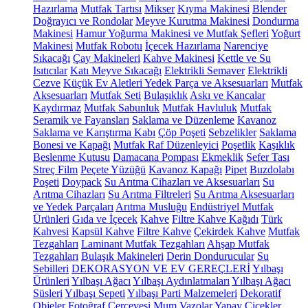
Hazırlama
Mutfak Tartısı
Mikser
Kıyma Makinesi
Blender
Doğrayıcı ve Rondolar
Meyve Kurutma Makinesi
Dondurma
Makinesi
Hamur Yoğurma Makinesi ve Mutfak Şefleri
Yoğurt
Makinesi
Mutfak Robotu
İçecek Hazırlama
Narenciye
Sıkacağı
Çay Makineleri
Kahve Makinesi
Kettle ve Su
Isıtıcılar
Katı Meyve Sıkacağı
Elektrikli Semaver
Elektrikli
Cezve
Küçük Ev Aletleri Yedek Parça ve Aksesuarları
Mutfak
Aksesuarları
Mutfak Seti
Bulaşıklık
Askı ve Kancalar
Kaydırmaz
Mutfak Sabunluk
Mutfak Havluluk
Mutfak
Seramik ve Fayansları
Saklama ve Düzenleme
Kavanoz
Saklama ve Karıştırma Kabı
Çöp Poşeti
Sebzelikler
Saklama
Bonesi ve Kapağı
Mutfak Raf Düzenleyici
Poşetlik
Kaşıklık
Beslenme Kutusu
Damacana Pompası
Ekmeklik
Sefer Tası
Streç Film
Peçete Yüzüğü
Kavanoz Kapağı
Pipet
Buzdolabı
Poşeti
Doypack
Su Arıtma Cihazları ve Aksesuarları
Su
Arıtma Cihazları
Su Arıtma Filtreleri
Su Arıtma Aksesuarları
ve Yedek Parçaları
Arıtma Musluğu
Endüstriyel Mutfak
Ürünleri
Gıda ve İçecek
Kahve
Filtre Kahve Kağıdı
Türk
Kahvesi
Kapsül Kahve
Filtre Kahve
Çekirdek Kahve
Mutfak
Tezgahları
Laminant Mutfak Tezgahları
Ahşap Mutfak
Tezgahları
Bulaşık Makineleri
Derin Dondurucular
Su
Sebilleri
DEKORASYON VE EV GEREÇLERİ
Yılbaşı
Ürünleri
Yılbaşı Ağacı
Yılbaşı Aydınlatmaları
Yılbaşı Ağacı
Süsleri
Yılbaşı Sepeti
Yılbaşı Parti Malzemeleri
Dekoratif
Objeler
Fotoğraf Çerçevesi
Mum
Vazolar
Yapay Çiçekler