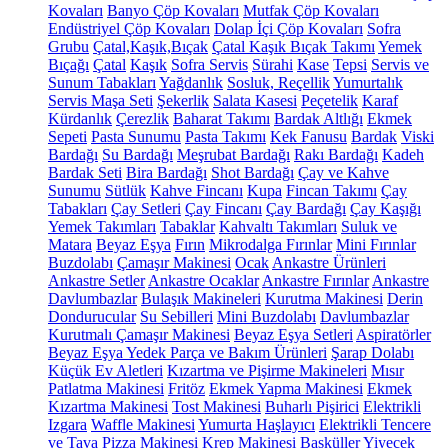
Kovaları
Banyo Çöp Kovaları
Mutfak Çöp Kovaları
Endüstriyel Çöp Kovaları
Dolap İçi Çöp Kovaları
Sofra
Grubu
Çatal,Kaşık,Bıçak
Çatal Kaşık Bıçak Takımı
Yemek
Bıçağı
Çatal
Kaşık
Sofra Servis
Sürahi
Kase
Tepsi
Servis ve
Sunum Tabakları
Yağdanlık
Sosluk, Reçellik
Yumurtalık
Servis Maşa Seti
Şekerlik
Salata Kasesi
Peçetelik
Karaf
Kürdanlık
Çerezlik
Baharat Takımı
Bardak Altlığı
Ekmek
Sepeti
Pasta Sunumu
Pasta Takımı
Kek Fanusu
Bardak
Viski
Bardağı
Su Bardağı
Meşrubat Bardağı
Rakı Bardağı
Kadeh
Bardak Seti
Bira Bardağı
Shot Bardağı
Çay ve Kahve
Sunumu
Sütlük
Kahve Fincanı
Kupa
Fincan Takımı
Çay
Tabakları
Çay Setleri
Çay Fincanı
Çay Bardağı
Çay Kaşığı
Yemek Takımları
Tabaklar
Kahvaltı Takımları
Suluk ve
Matara
Beyaz Eşya
Fırın
Mikrodalga Fırınlar
Mini Fırınlar
Buzdolabı
Çamaşır Makinesi
Ocak
Ankastre Ürünleri
Ankastre Setler
Ankastre Ocaklar
Ankastre Fırınlar
Ankastre
Davlumbazlar
Bulaşık Makineleri
Kurutma Makinesi
Derin
Dondurucular
Su Sebilleri
Mini Buzdolabı
Davlumbazlar
Kurutmalı Çamaşır Makinesi
Beyaz Eşya Setleri
Aspiratörler
Beyaz Eşya Yedek Parça ve Bakım Ürünleri
Şarap Dolabı
Küçük Ev Aletleri
Kızartma ve Pişirme Makineleri
Mısır
Patlatma Makinesi
Fritöz
Ekmek Yapma Makinesi
Ekmek
Kızartma Makinesi
Tost Makinesi
Buharlı Pişirici
Elektrikli
Izgara
Waffle Makinesi
Yumurta Haşlayıcı
Elektrikli Tencere
ve Tava
Pizza Makinesi
Krep Makinesi
Basküller
Yiyecek