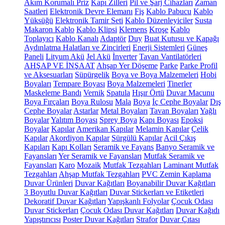
Akım Korumalı Priz
Kapı Zilleri
Pil ve Şarj Cihazları
Zaman
Saatleri
Elektronik Devre Elemanı
Fiş
Kablo Pabucu
Kablo
Yüksüğü
Elektronik Tamir Seti
Kablo Düzenleyiciler
Susta
Makaron Kablo
Kablo Klipsi
Klemens
Kroşe
Kablo
Toplayıcı
Kablo Kanalı
Adaptör
Duy
Buat Kutusu ve Kapağı
Aydınlatma Halatları ve Zincirleri
Enerji Sistemleri
Güneş
Paneli
Lityum Akü
Jel Akü
İnverter
Tavan Vantilatörleri
AHŞAP VE İNŞAAT
Ahşap Yer Döşeme
Parke
Parke Profil
ve Aksesuarları
Süpürgelik
Boya ve Boya Malzemeleri
Hobi
Boyaları
Tempare Boyası
Boya Malzemeleri
Tinerler
Maskeleme Bandı
Vernik
Spatula
Hışır Örtü
Duvar Macunu
Boya Fırçaları
Boya Rulosu
Mala
Boya
İç Cephe Boyalar
Dış
Cephe Boyalar
Astarlar
Metal Boyaları
Tavan Boyaları
Yağlı
Boyalar
Yalıtım Boyası
Sprey Boya
Kapı Boyası
Epoksi
Boyalar
Kapılar
Amerikan Kapılar
Melamin Kapılar
Çelik
Kapılar
Akordiyon Kapılar
Sürgülü Kapılar
Acil Çıkış
Kapıları
Kapı Kolları
Seramik ve Fayans
Banyo Seramik ve
Fayansları
Yer Seramik ve Fayansları
Mutfak Seramik ve
Fayansları
Karo
Mozaik
Mutfak Tezgahları
Laminant Mutfak
Tezgahları
Ahşap Mutfak Tezgahları
PVC Zemin Kaplama
Duvar Ürünleri
Duvar Kağıtları
Boyanabilir Duvar Kağıtları
3 Boyutlu Duvar Kağıtları
Duvar Stickerları ve Etiketleri
Dekoratif Duvar Kağıtları
Yapışkanlı Folyolar
Çocuk Odası
Duvar Stickerları
Çocuk Odası Duvar Kağıtları
Duvar Kağıdı
Yapıştırıcısı
Poster Duvar Kağıtları
Strafor
Duvar Çıtası