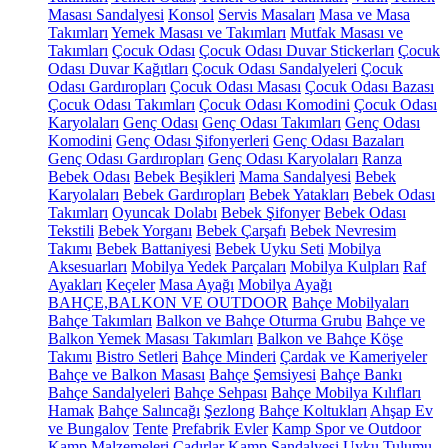
Masası Sandalyesi
Konsol
Servis Masaları
Masa ve Masa
Takımları
Yemek Masası ve Takımları
Mutfak Masası ve
Takımları
Çocuk Odası
Çocuk Odası Duvar Stickerları
Çocuk
Odası Duvar Kağıtları
Çocuk Odası Sandalyeleri
Çocuk
Odası Gardıropları
Çocuk Odası Masası
Çocuk Odası Bazası
Çocuk Odası Takımları
Çocuk Odası Komodini
Çocuk Odası
Karyolaları
Genç Odası
Genç Odası Takımları
Genç Odası
Komodini
Genç Odası Şifonyerleri
Genç Odası Bazaları
Genç Odası Gardıropları
Genç Odası Karyolaları
Ranza
Bebek Odası
Bebek Beşikleri
Mama Sandalyesi
Bebek
Karyolaları
Bebek Gardıropları
Bebek Yatakları
Bebek Odası
Takımları
Oyuncak Dolabı
Bebek Şifonyer
Bebek Odası
Tekstili
Bebek Yorganı
Bebek Çarşafı
Bebek Nevresim
Takımı
Bebek Battaniyesi
Bebek Uyku Seti
Mobilya
Aksesuarları
Mobilya Yedek Parçaları
Mobilya Kulpları
Raf
Ayakları
Keçeler
Masa Ayağı
Mobilya Ayağı
BAHÇE,BALKON VE OUTDOOR
Bahçe Mobilyaları
Bahçe Takımları
Balkon ve Bahçe Oturma Grubu
Bahçe ve
Balkon Yemek Masası Takımları
Balkon ve Bahçe Köşe
Takımı
Bistro Setleri
Bahçe Minderi
Çardak ve Kameriyeler
Bahçe ve Balkon Masası
Bahçe Şemsiyesi
Bahçe Bankı
Bahçe Sandalyeleri
Bahçe Sehpası
Bahçe Mobilya Kılıfları
Hamak
Bahçe Salıncağı
Şezlong
Bahçe Koltukları
Ahşap Ev
ve Bungalov
Tente
Prefabrik Evler
Kamp Spor ve Outdoor
Kamp Malzemeleri
Çadırlar
Kamp Sandalyesi
Uyku Tulumu