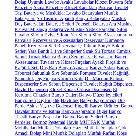
Dolap Uyumlu Lavabo
Ayaklı Lavabolar
Klozet
Duvara Sıfır
Klozetler
Asma Klozetler
Klozet Kapakları
Pisuvar
Tuvalet
Taşı
Batarya ve Musluklar
Lavabo Bataryaları
Mutfak
Bataryaları
Su Tasarruf Aparatı
Banyo Bataryaları
Musluk
Duş Bataryaları
Batarya Setleri
Fotoselli Batarya
Ara Musluk
Pisuvar Musluğu
Batarya ve Musluk Yedek Parçaları
Sifon
Lavabo Sifonu
Eviye Sifonu
Yer Sifonu
Sifon Aksesuarları ve
Parçaları
Rezervuar ve Aksesuarları
Rezervuar Kumanda
Paneli
Rezervuar Seti
Rezervuar İç Takımı
Banyo Bakım
Setleri
Yara Bandı
Lif ve Süngerler
Sıcak Su Torbası
Cımbız
Sabun
Tırnak Makası
Banyo Seramik ve Fayansları
Banyo
Aksesuarları
Tuvalet ve Klozet Fırçaları
Ayaklı Fırçalık ve
Kağıtlık Seti
Duş Rafı
Banyo Aynaları
Banyo Askısı
Banyo
Taburesi
Sabunluk
Sıvı Sabunluk Pompası
Tuvalet Kağıtlığı
Pamukluk
Diş Fırçası Koruma Kabı
Diş Macunu Kutusu
Dispenserler
Sıvı Sabun Dispenseri
Tuvalet Kağıdı Dispenseri
Havlu Dispenseri
Klozet Kapak Örtüsü Dispenseri
El
Kurutma Cihazları
Banyo Etajeri
Banyo Düzenleyicileri
Banyo Seti
Diş Fırçalık
Havluluk
Banyo Kaydırmazı
Duş
Perde Askısı
Yaşlı ve Bedensel Engelli Banyo Ürünleri
Banyo
Havalandırma ve Isıtma
Banyo Aspiratörü
Diğer
Banyo
Tekstil
Banyo Paspasları
Banyo Bakım Setleri
Banyo
Perdeleri
Bornoz
Peştemal
Havlu
MUTFAK
Mutfak
Mobilyaları
Mutfak Dolapları
Hazır Mutfak Dolapları
Çok
Amaçlı Dolap
Mini Mutfak Dolapları
Mutfak Rafları
Köşe