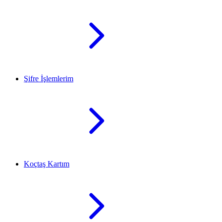
Şifre İşlemlerim
Koçtaş Kartım