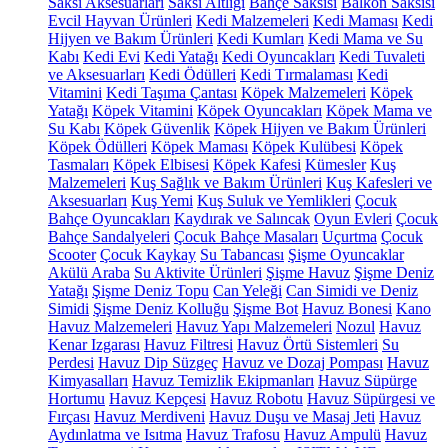
Saksı Aksesuarları
Saksı Altlığı
Bahçe Saksısı
Balkon Saksısı
Evcil Hayvan Ürünleri
Kedi Malzemeleri
Kedi Maması
Kedi
Hijyen ve Bakım Ürünleri
Kedi Kumları
Kedi Mama ve Su
Kabı
Kedi Evi
Kedi Yatağı
Kedi Oyuncakları
Kedi Tuvaleti
ve Aksesuarları
Kedi Ödülleri
Kedi Tırmalaması
Kedi
Vitamini
Kedi Taşıma Çantası
Köpek Malzemeleri
Köpek
Yatağı
Köpek Vitamini
Köpek Oyuncakları
Köpek Mama ve
Su Kabı
Köpek Güvenlik
Köpek Hijyen ve Bakım Ürünleri
Köpek Ödülleri
Köpek Maması
Köpek Kulübesi
Köpek
Tasmaları
Köpek Elbisesi
Köpek Kafesi
Kümesler
Kuş
Malzemeleri
Kuş Sağlık ve Bakım Ürünleri
Kuş Kafesleri ve
Aksesuarları
Kuş Yemi
Kuş Suluk ve Yemlikleri
Çocuk
Bahçe Oyuncakları
Kaydırak ve Salıncak
Oyun Evleri
Çocuk
Bahçe Sandalyeleri
Çocuk Bahçe Masaları
Uçurtma
Çocuk
Scooter
Çocuk Kaykay
Su Tabancası
Şişme Oyuncaklar
Akülü Araba
Su Aktivite Ürünleri
Şişme Havuz
Şişme Deniz
Yatağı
Şişme Deniz Topu
Can Yeleği
Can Simidi ve Deniz
Simidi
Şişme Deniz Kolluğu
Şişme Bot
Havuz Bonesi
Kano
Havuz Malzemeleri
Havuz Yapı Malzemeleri
Nozul
Havuz
Kenar Izgarası
Havuz Filtresi
Havuz Örtü Sistemleri
Su
Perdesi
Havuz Dip Süzgeç
Havuz ve Dozaj Pompası
Havuz
Kimyasalları
Havuz Temizlik Ekipmanları
Havuz Süpürge
Hortumu
Havuz Kepçesi
Havuz Robotu
Havuz Süpürgesi ve
Fırçası
Havuz Merdiveni
Havuz Duşu ve Masaj Jeti
Havuz
Aydınlatma ve Isıtma
Havuz Trafosu
Havuz Ampulü
Havuz