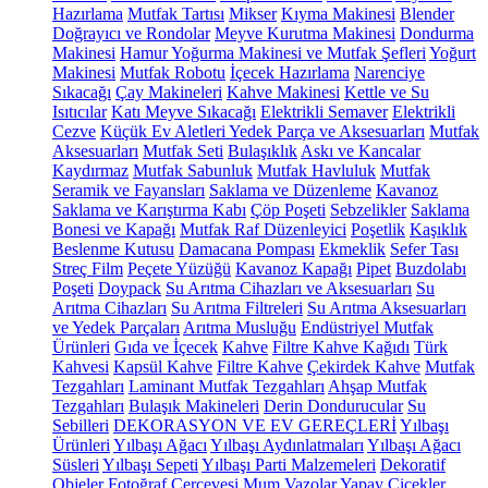
Hazırlama
Mutfak Tartısı
Mikser
Kıyma Makinesi
Blender
Doğrayıcı ve Rondolar
Meyve Kurutma Makinesi
Dondurma
Makinesi
Hamur Yoğurma Makinesi ve Mutfak Şefleri
Yoğurt
Makinesi
Mutfak Robotu
İçecek Hazırlama
Narenciye
Sıkacağı
Çay Makineleri
Kahve Makinesi
Kettle ve Su
Isıtıcılar
Katı Meyve Sıkacağı
Elektrikli Semaver
Elektrikli
Cezve
Küçük Ev Aletleri Yedek Parça ve Aksesuarları
Mutfak
Aksesuarları
Mutfak Seti
Bulaşıklık
Askı ve Kancalar
Kaydırmaz
Mutfak Sabunluk
Mutfak Havluluk
Mutfak
Seramik ve Fayansları
Saklama ve Düzenleme
Kavanoz
Saklama ve Karıştırma Kabı
Çöp Poşeti
Sebzelikler
Saklama
Bonesi ve Kapağı
Mutfak Raf Düzenleyici
Poşetlik
Kaşıklık
Beslenme Kutusu
Damacana Pompası
Ekmeklik
Sefer Tası
Streç Film
Peçete Yüzüğü
Kavanoz Kapağı
Pipet
Buzdolabı
Poşeti
Doypack
Su Arıtma Cihazları ve Aksesuarları
Su
Arıtma Cihazları
Su Arıtma Filtreleri
Su Arıtma Aksesuarları
ve Yedek Parçaları
Arıtma Musluğu
Endüstriyel Mutfak
Ürünleri
Gıda ve İçecek
Kahve
Filtre Kahve Kağıdı
Türk
Kahvesi
Kapsül Kahve
Filtre Kahve
Çekirdek Kahve
Mutfak
Tezgahları
Laminant Mutfak Tezgahları
Ahşap Mutfak
Tezgahları
Bulaşık Makineleri
Derin Dondurucular
Su
Sebilleri
DEKORASYON VE EV GEREÇLERİ
Yılbaşı
Ürünleri
Yılbaşı Ağacı
Yılbaşı Aydınlatmaları
Yılbaşı Ağacı
Süsleri
Yılbaşı Sepeti
Yılbaşı Parti Malzemeleri
Dekoratif
Objeler
Fotoğraf Çerçevesi
Mum
Vazolar
Yapay Çiçekler