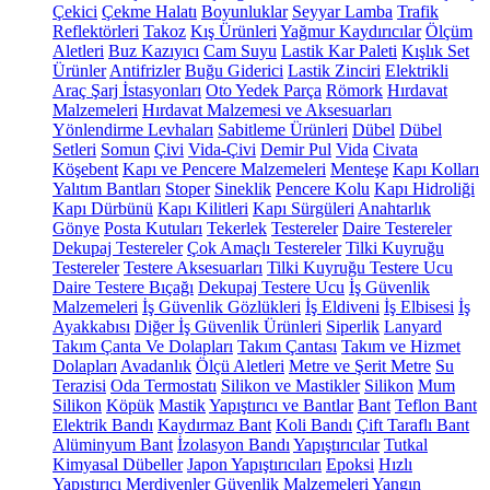
Çekici
Çekme Halatı
Boyunluklar
Seyyar Lamba
Trafik
Reflektörleri
Takoz
Kış Ürünleri
Yağmur Kaydırıcılar
Ölçüm
Aletleri
Buz Kazıyıcı
Cam Suyu
Lastik Kar Paleti
Kışlık Set
Ürünler
Antifrizler
Buğu Giderici
Lastik Zinciri
Elektrikli
Araç Şarj İstasyonları
Oto Yedek Parça
Römork
Hırdavat
Malzemeleri
Hırdavat Malzemesi ve Aksesuarları
Yönlendirme Levhaları
Sabitleme Ürünleri
Dübel
Dübel
Setleri
Somun
Çivi
Vida-Çivi
Demir Pul
Vida
Civata
Köşebent
Kapı ve Pencere Malzemeleri
Menteşe
Kapı Kolları
Yalıtım Bantları
Stoper
Sineklik
Pencere Kolu
Kapı Hidroliği
Kapı Dürbünü
Kapı Kilitleri
Kapı Sürgüleri
Anahtarlık
Gönye
Posta Kutuları
Tekerlek
Testereler
Daire Testereler
Dekupaj Testereler
Çok Amaçlı Testereler
Tilki Kuyruğu
Testereler
Testere Aksesuarları
Tilki Kuyruğu Testere Ucu
Daire Testere Bıçağı
Dekupaj Testere Ucu
İş Güvenlik
Malzemeleri
İş Güvenlik Gözlükleri
İş Eldiveni
İş Elbisesi
İş
Ayakkabısı
Diğer İş Güvenlik Ürünleri
Siperlik
Lanyard
Takım Çanta Ve Dolapları
Takım Çantası
Takım ve Hizmet
Dolapları
Avadanlık
Ölçü Aletleri
Metre ve Şerit Metre
Su
Terazisi
Oda Termostatı
Silikon ve Mastikler
Silikon
Mum
Silikon
Köpük
Mastik
Yapıştırıcı ve Bantlar
Bant
Teflon Bant
Elektrik Bandı
Kaydırmaz Bant
Koli Bandı
Çift Taraflı Bant
Alüminyum Bant
İzolasyon Bandı
Yapıştırıcılar
Tutkal
Kimyasal Dübeller
Japon Yapıştırıcıları
Epoksi
Hızlı
Yapıştırıcı
Merdivenler
Güvenlik Malzemeleri
Yangın