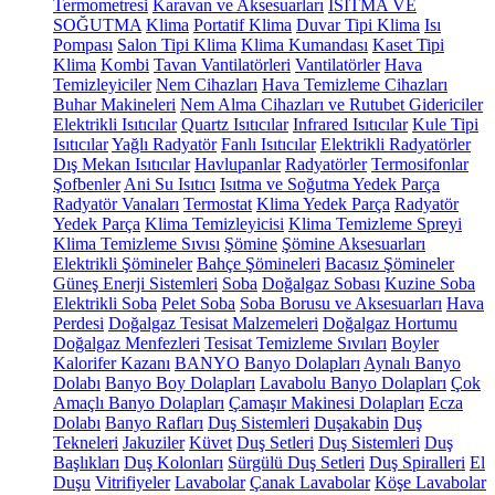
Termometresi
Karavan ve Aksesuarları
ISITMA VE
SOĞUTMA
Klima
Portatif Klima
Duvar Tipi Klima
Isı
Pompası
Salon Tipi Klima
Klima Kumandası
Kaset Tipi
Klima
Kombi
Tavan Vantilatörleri
Vantilatörler
Hava
Temizleyiciler
Nem Cihazları
Hava Temizleme Cihazları
Buhar Makineleri
Nem Alma Cihazları ve Rutubet Gidericiler
Elektrikli Isıtıcılar
Quartz Isıtıcılar
Infrared Isıtıcılar
Kule Tipi
Isıtıcılar
Yağlı Radyatör
Fanlı Isıtıcılar
Elektrikli Radyatörler
Dış Mekan Isıtıcılar
Havlupanlar
Radyatörler
Termosifonlar
Şofbenler
Ani Su Isıtıcı
Isıtma ve Soğutma Yedek Parça
Radyatör Vanaları
Termostat
Klima Yedek Parça
Radyatör
Yedek Parça
Klima Temizleyicisi
Klima Temizleme Spreyi
Klima Temizleme Sıvısı
Şömine
Şömine Aksesuarları
Elektrikli Şömineler
Bahçe Şömineleri
Bacasız Şömineler
Güneş Enerji Sistemleri
Soba
Doğalgaz Sobası
Kuzine Soba
Elektrikli Soba
Pelet Soba
Soba Borusu ve Aksesuarları
Hava
Perdesi
Doğalgaz Tesisat Malzemeleri
Doğalgaz Hortumu
Doğalgaz Menfezleri
Tesisat Temizleme Sıvıları
Boyler
Kalorifer Kazanı
BANYO
Banyo Dolapları
Aynalı Banyo
Dolabı
Banyo Boy Dolapları
Lavabolu Banyo Dolapları
Çok
Amaçlı Banyo Dolapları
Çamaşır Makinesi Dolapları
Ecza
Dolabı
Banyo Rafları
Duş Sistemleri
Duşakabin
Duş
Tekneleri
Jakuziler
Küvet
Duş Setleri
Duş Sistemleri
Duş
Başlıkları
Duş Kolonları
Sürgülü Duş Setleri
Duş Spiralleri
El
Duşu
Vitrifiyeler
Lavabolar
Çanak Lavabolar
Köşe Lavabolar