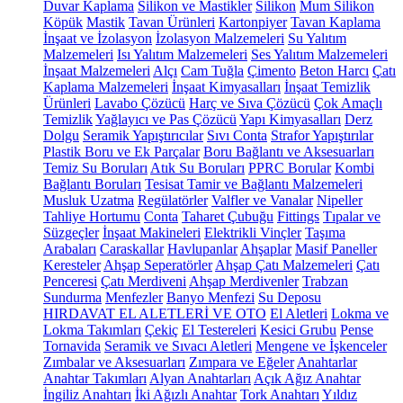
Duvar Kaplama
Silikon ve Mastikler
Silikon
Mum Silikon
Köpük
Mastik
Tavan Ürünleri
Kartonpiyer
Tavan Kaplama
İnşaat ve İzolasyon
İzolasyon Malzemeleri
Su Yalıtım
Malzemeleri
Isı Yalıtım Malzemeleri
Ses Yalıtım Malzemeleri
İnşaat Malzemeleri
Alçı
Cam Tuğla
Çimento
Beton Harcı
Çatı
Kaplama Malzemeleri
İnşaat Kimyasalları
İnşaat Temizlik
Ürünleri
Lavabo Çözücü
Harç ve Sıva Çözücü
Çok Amaçlı
Temizlik
Yağlayıcı ve Pas Çözücü
Yapı Kimyasalları
Derz
Dolgu
Seramik Yapıştırıcılar
Sıvı Conta
Strafor Yapıştırılar
Plastik Boru ve Ek Parçalar
Boru Bağlantı ve Aksesuarları
Temiz Su Boruları
Atık Su Boruları
PPRC Borular
Kombi
Bağlantı Boruları
Tesisat Tamir ve Bağlantı Malzemeleri
Musluk Uzatma
Regülatörler
Valfler ve Vanalar
Nipeller
Tahliye Hortumu
Conta
Taharet Çubuğu
Fittings
Tıpalar ve
Süzgeçler
İnşaat Makineleri
Elektrikli Vinçler
Taşıma
Arabaları
Caraskallar
Havlupanlar
Ahşaplar
Masif Paneller
Keresteler
Ahşap Seperatörler
Ahşap Çatı Malzemeleri
Çatı
Penceresi
Çatı Merdiveni
Ahşap Merdivenler
Trabzan
Sundurma
Menfezler
Banyo Menfezi
Su Deposu
HIRDAVAT EL ALETLERİ VE OTO
El Aletleri
Lokma ve
Lokma Takımları
Çekiç
El Testereleri
Kesici Grubu
Pense
Tornavida
Seramik ve Sıvacı Aletleri
Mengene ve İşkenceler
Zımbalar ve Aksesuarları
Zımpara ve Eğeler
Anahtarlar
Anahtar Takımları
Alyan Anahtarları
Açık Ağız Anahtar
İngiliz Anahtarı
İki Ağızlı Anahtar
Tork Anahtarı
Yıldız