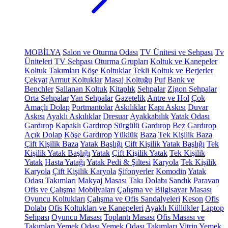
MOBİLYA
Salon ve Oturma Odası
TV Ünitesi ve Sehpası
Tv
Üniteleri
TV Sehpası
Oturma Grupları
Koltuk ve Kanepeler
Koltuk Takımları
Köşe Koltuklar
Tekli Koltuk ve Berjerler
Çekyat
Armut Koltuklar
Masaj Koltuğu
Puf
Bank ve
Benchler
Sallanan Koltuk
Kitaplık
Sehpalar
Zigon Sehpalar
Orta Sehpalar
Yan Sehpalar
Gazetelik
Antre ve Hol
Çok
Amaçlı Dolap
Portmantolar
Askılıklar
Kapı Askısı
Duvar
Askısı
Ayaklı Askılıklar
Dresuar
Ayakkabılık
Yatak Odası
Gardırop
Kapaklı Gardırop
Sürgülü Gardırop
Bez Gardırop
Açık Dolap
Köşe Gardırop
Yüklük
Baza
Tek Kişilik Baza
Çift Kişilik Baza
Yatak Başlığı
Çift Kişilik Yatak Başlığı
Tek
Kişilik Yatak Başlığı
Yatak
Çift Kişilik Yatak
Tek Kişilik
Yatak
Hasta Yatağı
Yatak Pedi & Şiltesi
Karyola
Tek Kişilik
Karyola
Çift Kişilik Karyola
Şifonyerler
Komodin
Yatak
Odası Takımları
Makyaj Masası
Takı Dolabı
Sandık
Paravan
Ofis ve Çalışma Mobilyaları
Çalışma ve Bilgisayar Masası
Oyuncu Koltukları
Çalışma ve Ofis Sandalyeleri
Keson
Ofis
Dolabı
Ofis Koltukları ve Kanepeleri
Ayaklı Küllükler
Laptop
Sehpası
Oyuncu Masası
Toplantı Masası
Ofis Masası ve
Takımları
Yemek Odası
Yemek Odası Takımları
Vitrin
Yemek