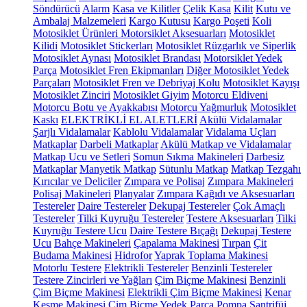
Söndürücü
Alarm
Kasa ve Kilitler
Çelik Kasa
Kilit
Kutu ve
Ambalaj Malzemeleri
Kargo Kutusu
Kargo Poşeti
Koli
Motosiklet Ürünleri
Motorsiklet Aksesuarları
Motosiklet
Kilidi
Motosiklet Stickerları
Motosiklet Rüzgarlık ve Siperlik
Motosiklet Aynası
Motosiklet Brandası
Motorsiklet Yedek
Parça
Motosiklet Fren Ekipmanları
Diğer Motosiklet Yedek
Parçaları
Motosiklet Fren ve Debriyaj Kolu
Motosiklet Kayışı
Motosiklet Zinciri
Motosiklet Giyim
Motorcu Eldiveni
Motorcu Botu ve Ayakkabısı
Motorcu Yağmurluk
Motosiklet
Kaskı
ELEKTRİKLİ EL ALETLERİ
Akülü Vidalamalar
Şarjlı Vidalamalar
Kablolu Vidalamalar
Vidalama Uçları
Matkaplar
Darbeli Matkaplar
Akülü Matkap ve Vidalamalar
Matkap Ucu ve Setleri
Somun Sıkma Makineleri
Darbesiz
Matkaplar
Manyetik Matkap
Sütunlu Matkap
Matkap Tezgahı
Kırıcılar ve Deliciler
Zımpara ve Polisaj
Zımpara Makineleri
Polisaj Makineleri
Planyalar
Zımpara Kağıdı ve Aksesuarları
Testereler
Daire Testereler
Dekupaj Testereler
Çok Amaçlı
Testereler
Tilki Kuyruğu Testereler
Testere Aksesuarları
Tilki
Kuyruğu Testere Ucu
Daire Testere Bıçağı
Dekupaj Testere
Ucu
Bahçe Makineleri
Çapalama Makinesi
Tırpan
Çit
Budama Makinesi
Hidrofor
Yaprak Toplama Makinesi
Motorlu Testere
Elektrikli Testereler
Benzinli Testereler
Testere Zincirleri ve Yağları
Çim Biçme Makinesi
Benzinli
Çim Biçme Makinesi
Elektrikli Çim Biçme Makinesi
Kenar
Kesme Makinesi
Çim Biçme Yedek Parça
Pompa
Santrifüj