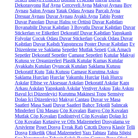
Dekorasyonu
Raf
Ayna
Çerçeveli Ayna
Makyaj Aynası
Boy
Aynası
Salon Aynası
Yatak Odası Aynası
Parçalı Ayna
Dresuar Aynası
Duvar Aynası
Ayaklı Ayna
Tablo
Poster
Duvar Panoları
Duvar Halısı ve Örtüsü
Duvar Kağıtları
Boyanabilir Duvar Kağıtları
3 Boyutlu Duvar Kağıtları
Duvar
Stickerları ve Etiketleri
Dekoratif Duvar Kağıtları
Yapışkanlı
Folyolar
Çocuk Odası Duvar Stickerları
Çocuk Odası Duvar
Kağıtları
Duvar Kağıdı Yapıştırıcısı
Poster Duvar Kağıtları
Ev
Düzenleme ve Saklama
Sepetler
Mutfak Sepeti
Çok Amaçlı
Sepetler
Dekoratif Sepetler
Çamaşır Sepetleri
Kutular
Makyaj
Kutusu ve Organizerleri
Plastik Kutular
Kumaş Kutular
Ayakkabı Kutuları
Oyuncak Kutuları
Saklama Kutusu
Dekoratif Kutu
Takı Kutusu
Çamaşır Kurutma Askısı
Saklama Hurçları
Hurçlar
Vakumlu Hurçlar
Halı Hurcu
Askılar
Elbise ve Aksesuar Askıları
Dekoratif Askılar
Kapı
Arkası Askıları
Yapışkanlı Askılar
Vestiyer Askısı
Takı Askısı
Bavul İçi Düzenleyici
Kurutma Makinesi Topu
Şemsiye
Dolap İçi Düzenleyici
Makyaj Çantası
Duvar ve Masa
Saatleri
Masa Saati
Duvar Saatleri
Bahçe Tekstili
Salıncak
Minderleri
Ütü Masası
Çöp Kovaları
Banyo Çöp Kovaları
Mutfak Çöp Kovaları
Endüstriyel Çöp Kovaları
Dolap İçi
Çöp Kovaları
Kırtasiye ve Ofis Malzemeleri
Dosyalama ve
Arşivleme
Poşet Dosya
Evrak Rafı
Çıtçıtlı Dosya
Klasör
Telli
Dosya
Etiketlik
Okul Malzemeleri
Yazı Tahtası
Tahta Silgisi