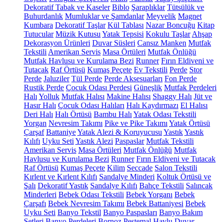
Dekoratif Tabak ve Kaseler
Biblo
Şaraplıklar
Tütsülük ve
Buhurdanlık
Mumluklar ve Şamdanlar
Meyvelik
Magnet
Kumbara
Dekoratif Taşlar
Kül Tablası
Nazar Boncuğu
Kitap
Tutucular
Müzik Kutusu
Yatak Tepsisi
Kokulu Taşlar
Ahşap
Dekorasyon Ürünleri
Duvar Süsleri
Cansız Manken
Mutfak
Tekstili
Amerikan Servis
Masa Örtüleri
Mutfak Önlüğü
Mutfak Havlusu ve Kurulama Bezi
Runner
Fırın Eldiveni ve
Tutacak
Raf Örtüsü
Kumaş Peçete
Ev Tekstili
Perde
Stor
Perde
Jaluziler
Tül Perde
Perde Aksesuarları
Fon Perde
Rustik Perde
Çocuk Odası Perdesi
Güneşlik
Mutfak Perdeleri
Halı
Yolluk
Mutfak Halısı
Makine Halısı
Shaggy Halı
Jüt ve
Hasır Halı
Çocuk Odası Halıları
Halı Kaydırmazı
El Halısı
Deri Halı
Halı Örtüsü
Bambu Halı
Yatak Odası Tekstili
Yorgan
Nevresim Takımı
Pike ve Pike Takımı
Yatak Örtüsü
Çarşaf
Battaniye
Yatak Alezi & Koruyucusu
Yastık
Yastık
Kılıfı
Uyku Seti
Yastık Alezi
Paspaslar
Mutfak Tekstili
Amerikan Servis
Masa Örtüleri
Mutfak Önlüğü
Mutfak
Havlusu ve Kurulama Bezi
Runner
Fırın Eldiveni ve Tutacak
Raf Örtüsü
Kumaş Peçete
Kilim
Seccade
Salon Tekstili
Kırlent ve Kırlent Kılıfı
Sandalye Minderi
Koltuk Örtüsü ve
Şalı
Dekoratif Yastık
Sandalye Kılıfı
Bahçe Tekstili
Salıncak
Minderleri
Bebek Odası Tekstili
Bebek Yorganı
Bebek
Çarşafı
Bebek Nevresim Takımı
Bebek Battaniyesi
Bebek
Uyku Seti
Banyo Tekstil
Banyo Paspasları
Banyo Bakım
Setleri
Banyo Perdeleri
Bornoz
Peştemal
Havlu
Duvar