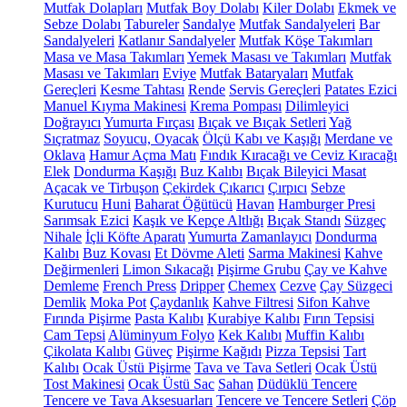
Mutfak Dolapları
Mutfak Boy Dolabı
Kiler Dolabı
Ekmek ve
Sebze Dolabı
Tabureler
Sandalye
Mutfak Sandalyeleri
Bar
Sandalyeleri
Katlanır Sandalyeler
Mutfak Köşe Takımları
Masa ve Masa Takımları
Yemek Masası ve Takımları
Mutfak
Masası ve Takımları
Eviye
Mutfak Bataryaları
Mutfak
Gereçleri
Kesme Tahtası
Rende
Servis Gereçleri
Patates Ezici
Manuel Kıyma Makinesi
Krema Pompası
Dilimleyici
Doğrayıcı
Yumurta Fırçası
Bıçak ve Bıçak Setleri
Yağ
Sıçratmaz
Soyucu, Oyacak
Ölçü Kabı ve Kaşığı
Merdane ve
Oklava
Hamur Açma Matı
Fındık Kıracağı ve Ceviz Kıracağı
Elek
Dondurma Kaşığı
Buz Kalıbı
Bıçak Bileyici Masat
Açacak ve Tirbuşon
Çekirdek Çıkarıcı
Çırpıcı
Sebze
Kurutucu
Huni
Baharat Öğütücü
Havan
Hamburger Presi
Sarımsak Ezici
Kaşık ve Kepçe Altlığı
Bıçak Standı
Süzgeç
Nihale
İçli Köfte Aparatı
Yumurta Zamanlayıcı
Dondurma
Kalıbı
Buz Kovası
Et Dövme Aleti
Sarma Makinesi
Kahve
Değirmenleri
Limon Sıkacağı
Pişirme Grubu
Çay ve Kahve
Demleme
French Press
Dripper
Chemex
Cezve
Çay Süzgeci
Demlik
Moka Pot
Çaydanlık
Kahve Filtresi
Sifon Kahve
Fırında Pişirme
Pasta Kalıbı
Kurabiye Kalıbı
Fırın Tepsisi
Cam Tepsi
Alüminyum Folyo
Kek Kalıbı
Muffin Kalıbı
Çikolata Kalıbı
Güveç
Pişirme Kağıdı
Pizza Tepsisi
Tart
Kalıbı
Ocak Üstü Pişirme
Tava ve Tava Setleri
Ocak Üstü
Tost Makinesi
Ocak Üstü Sac
Sahan
Düdüklü Tencere
Tencere ve Tava Aksesuarları
Tencere ve Tencere Setleri
Çöp