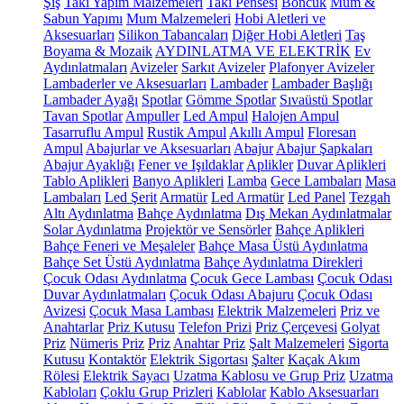
Şiş
Takı Yapım Malzemeleri
Takı Pensesi
Boncuk
Mum &
Sabun Yapımı
Mum Malzemeleri
Hobi Aletleri ve
Aksesuarları
Silikon Tabancaları
Diğer Hobi Aletleri
Taş
Boyama & Mozaik
AYDINLATMA VE ELEKTRİK
Ev
Aydınlatmaları
Avizeler
Sarkıt Avizeler
Plafonyer Avizeler
Lambaderler ve Aksesuarları
Lambader
Lambader Başlığı
Lambader Ayağı
Spotlar
Gömme Spotlar
Sıvaüstü Spotlar
Tavan Spotlar
Ampuller
Led Ampul
Halojen Ampul
Tasarruflu Ampul
Rustik Ampul
Akıllı Ampul
Floresan
Ampul
Abajurlar ve Aksesuarları
Abajur
Abajur Şapkaları
Abajur Ayaklığı
Fener ve Işıldaklar
Aplikler
Duvar Aplikleri
Tablo Aplikleri
Banyo Aplikleri
Lamba
Gece Lambaları
Masa
Lambaları
Led Şerit
Armatür
Led Armatür
Led Panel
Tezgah
Altı Aydınlatma
Bahçe Aydınlatma
Dış Mekan Aydınlatmalar
Solar Aydınlatma
Projektör ve Sensörler
Bahçe Aplikleri
Bahçe Feneri ve Meşaleler
Bahçe Masa Üstü Aydınlatma
Bahçe Set Üstü Aydınlatma
Bahçe Aydınlatma Direkleri
Çocuk Odası Aydınlatma
Çocuk Gece Lambası
Çocuk Odası
Duvar Aydınlatmaları
Çocuk Odası Abajuru
Çocuk Odası
Avizesi
Çocuk Masa Lambası
Elektrik Malzemeleri
Priz ve
Anahtarlar
Priz Kutusu
Telefon Prizi
Priz Çerçevesi
Golyat
Priz
Nümeris Priz
Priz
Anahtar Priz
Şalt Malzemeleri
Sigorta
Kutusu
Kontaktör
Elektrik Sigortası
Şalter
Kaçak Akım
Rölesi
Elektrik Sayacı
Uzatma Kablosu ve Grup Priz
Uzatma
Kabloları
Çoklu Grup Prizleri
Kablolar
Kablo Aksesuarları