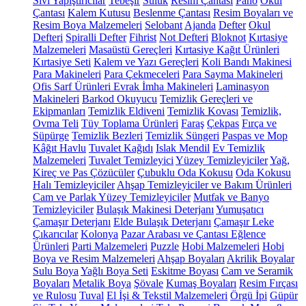
Sıvı Yapıştırıcılar
Tebeşir
Suluk
Resim Çantası
Pano
Okul
Çantası
Kalem Kutusu
Beslenme Çantası
Resim Boyaları ve
Resim Boya Malzemeleri
Selobant
Ajanda
Defter
Okul
Defteri
Spiralli Defter
Fihrist
Not Defteri
Bloknot
Kırtasiye
Malzemeleri
Masaüstü Gereçleri
Kırtasiye Kağıt Ürünleri
Kırtasiye Seti
Kalem ve Yazı Gereçleri
Koli Bandı Makinesi
Para Makineleri
Para Çekmeceleri
Para Sayma Makineleri
Ofis Sarf Ürünleri
Evrak İmha Makineleri
Laminasyon
Makineleri
Barkod Okuyucu
Temizlik Gereçleri ve
Ekipmanları
Temizlik Eldiveni
Temizlik Kovası
Temizlik,
Ovma Teli
Tüy Toplama Ürünleri
Faraş
Çekpas
Fırça ve
Süpürge
Temizlik Bezleri
Temizlik Süngeri
Paspas ve Mop
Kâğıt Havlu
Tuvalet Kağıdı
Islak Mendil
Ev Temizlik
Malzemeleri
Tuvalet Temizleyici
Yüzey Temizleyiciler
Yağ,
Kireç ve Pas Çözücüler
Çubuklu Oda Kokusu
Oda Kokusu
Halı Temizleyiciler
Ahşap Temizleyiciler ve Bakım Ürünleri
Cam ve Parlak Yüzey Temizleyiciler
Mutfak ve Banyo
Temizleyiciler
Bulaşık Makinesi Deterjanı
Yumuşatıcı
Çamaşır Deterjanı
Elde Bulaşık Deterjanı
Çamaşır Leke
Çıkarıcılar
Kolonya
Pazar Arabası ve Çantası
Eğlence
Ürünleri
Parti Malzemeleri
Puzzle
Hobi Malzemeleri
Hobi
Boya ve Resim Malzemeleri
Ahşap Boyaları
Akrilik Boyalar
Sulu Boya
Yağlı Boya Seti
Eskitme Boyası
Cam ve Seramik
Boyaları
Metalik Boya
Şövale
Kumaş Boyaları
Resim Fırçası
ve Rulosu
Tuval
El İşi & Tekstil Malzemeleri
Örgü İpi
Güpür