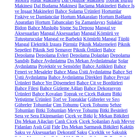
Motoru
Hasat Makinesi
Dal Öğütme Makinesi
Toprak Burgu
Makinesi
Dal Budama Makinesi
İlaçlama Makineleri
Bahçe İş
ve İnşaat Makineleri
Bahçe Sulama Ürünleri
Hortumlar
Fıskiye ve Damlatıcılar
Hortum Makaraları
Hortum Bağlantı
Aparatları
Hortum Tabancaları
Su Zamanlayıcı
Sulaklar
Bidon
Bahçe Musluğu
Şişme Su Deposu
Mangal ve
Aksesuarları
Mangal Aksesuarları
Mangal Kömürü ve
Tutuşturucular
Mangal ve Barbekü
Kömürlü Mangal
Tüplü
Mangal
Elektrikli Izgara
Pürmüz
Piknik Malzemeleri
Piknik
Sepetleri
Piknik Seti
Semaver
Piknik Örtüleri
Bahçe
Depolama
Depolama Evleri
Depolama Dolapları
Depolama
Sandığı
Bahçe Aydınlatma
Dış Mekan Aydınlatmalar
Solar
Aydınlatma
Projektör ve Sensörler
Bahçe Aplikleri
Bahçe
Feneri ve Meşaleler
Bahçe Masa Üstü Aydınlatma
Bahçe Set
Üstü Aydınlatma
Bahçe Aydınlatma Direkleri
Bahçe Peyzaj
Ürünleri
Bahçe Yer Döşemeleri
Bahçe Çit ve Bordürleri
Bahçe Filesi
Bahçe Gizleme Ağları
Bahçe Dekorasyon
Ürünleri
Bahçe Kovaları
Toprak ve Çiçek Bakımı
Bitki
Yetiştirme Ürünleri
Torf ve Topraklar
Gübreler ve Sıvı
Gübreler
Tohumlar
Çim Tohumu
Çiçek Tohumu
Sebze
Tohumları
Bitki Tohumları
Meyve Tohumu
Bitki Besinleri
Sera ve Sera Ekipmanları
Çiçek ve Bitki
İç Mekan Bitkileri
Dış Mekan Ağaçları
Canlı Çiçek
Çiçek Soğanları
Aşılı Meyve
Fidanları
Aşılı Gül
Fide
Dış Mekan Sarmaşık Bitkileri
Kaktüs
Saksı ve Aksesuarları
Dekoratif Saksı
Çiçeklik ve Saksılık