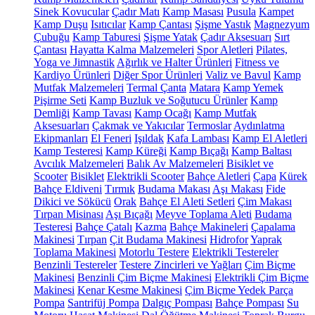
Sinek Kovucular
Çadır Matı
Kamp Masası
Pusula
Kampet
Kamp Duşu
Isıtıcılar
Kamp Çantası
Şişme Yastık
Magnezyum
Çubuğu
Kamp Taburesi
Şişme Yatak
Çadır Aksesuarı
Sırt
Çantası
Hayatta Kalma Malzemeleri
Spor Aletleri
Pilates,
Yoga ve Jimnastik
Ağırlık ve Halter Ürünleri
Fitness ve
Kardiyo Ürünleri
Diğer Spor Ürünleri
Valiz ve Bavul
Kamp
Mutfak Malzemeleri
Termal Çanta
Matara
Kamp Yemek
Pişirme Seti
Kamp Buzluk ve Soğutucu Ürünler
Kamp
Demliği
Kamp Tavası
Kamp Ocağı
Kamp Mutfak
Aksesuarları
Çakmak ve Yakıcılar
Termoslar
Aydınlatma
Ekipmanları
El Feneri
Işıldak
Kafa Lambası
Kamp El Aletleri
Kamp Testeresi
Kamp Küreği
Kamp Bıçağı
Kamp Baltası
Avcılık Malzemeleri
Balık Av Malzemeleri
Bisiklet ve
Scooter
Bisiklet
Elektrikli Scooter
Bahçe Aletleri
Çapa
Kürek
Bahçe Eldiveni
Tırmık
Budama Makası
Aşı Makası
Fide
Dikici ve Sökücü
Orak
Bahçe El Aleti Setleri
Çim Makası
Tırpan Misinası
Aşı Bıçağı
Meyve Toplama Aleti
Budama
Testeresi
Bahçe Çatalı
Kazma
Bahçe Makineleri
Çapalama
Makinesi
Tırpan
Çit Budama Makinesi
Hidrofor
Yaprak
Toplama Makinesi
Motorlu Testere
Elektrikli Testereler
Benzinli Testereler
Testere Zincirleri ve Yağları
Çim Biçme
Makinesi
Benzinli Çim Biçme Makinesi
Elektrikli Çim Biçme
Makinesi
Kenar Kesme Makinesi
Çim Biçme Yedek Parça
Pompa
Santrifüj Pompa
Dalgıç Pompası
Bahçe Pompası
Su