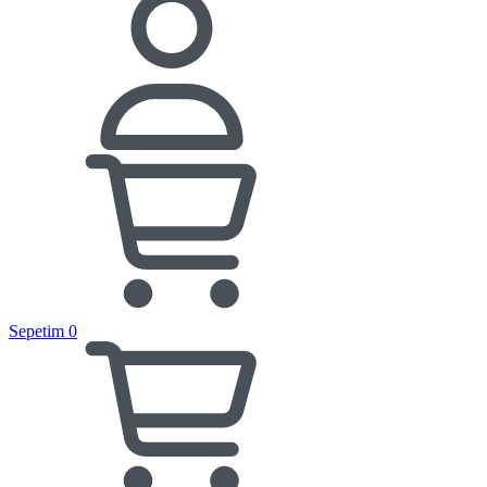
Sepetim
0