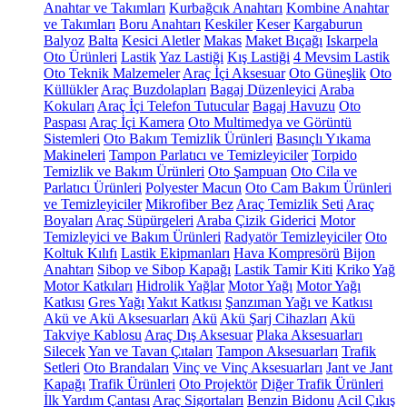
Anahtar ve Takımları
Kurbağcık Anahtarı
Kombine Anahtar
ve Takımları
Boru Anahtarı
Keskiler
Keser
Kargaburun
Balyoz
Balta
Kesici Aletler
Makas
Maket Bıçağı
Iskarpela
Oto Ürünleri
Lastik
Yaz Lastiği
Kış Lastiği
4 Mevsim Lastik
Oto Teknik Malzemeler
Araç İçi Aksesuar
Oto Güneşlik
Oto
Küllükler
Araç Buzdolapları
Bagaj Düzenleyici
Araba
Kokuları
Araç İçi Telefon Tutucular
Bagaj Havuzu
Oto
Paspası
Araç İçi Kamera
Oto Multimedya ve Görüntü
Sistemleri
Oto Bakım Temizlik Ürünleri
Basınçlı Yıkama
Makineleri
Tampon Parlatıcı ve Temizleyiciler
Torpido
Temizlik ve Bakım Ürünleri
Oto Şampuan
Oto Cila ve
Parlatıcı Ürünleri
Polyester Macun
Oto Cam Bakım Ürünleri
ve Temizleyiciler
Mikrofiber Bez
Araç Temizlik Seti
Araç
Boyaları
Araç Süpürgeleri
Araba Çizik Giderici
Motor
Temizleyici ve Bakım Ürünleri
Radyatör Temizleyiciler
Oto
Koltuk Kılıfı
Lastik Ekipmanları
Hava Kompresörü
Bijon
Anahtarı
Sibop ve Sibop Kapağı
Lastik Tamir Kiti
Kriko
Yağ
Motor Katkıları
Hidrolik Yağlar
Motor Yağı
Motor Yağı
Katkısı
Gres Yağı
Yakıt Katkısı
Şanzıman Yağı ve Katkısı
Akü ve Akü Aksesuarları
Akü
Akü Şarj Cihazları
Akü
Takviye Kablosu
Araç Dış Aksesuar
Plaka Aksesuarları
Silecek
Yan ve Tavan Çıtaları
Tampon Aksesuarları
Trafik
Setleri
Oto Brandaları
Vinç ve Vinç Aksesuarları
Jant ve Jant
Kapağı
Trafik Ürünleri
Oto Projektör
Diğer Trafik Ürünleri
İlk Yardım Çantası
Araç Sigortaları
Benzin Bidonu
Acil Çıkış