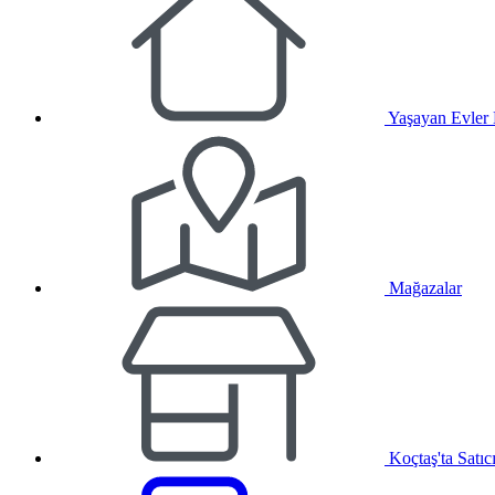
Yaşayan Evler
Mağazalar
Koçtaş'ta Satıc