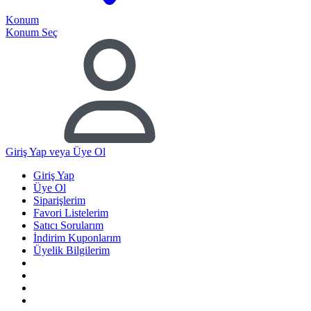
Konum
Konum Seç
Giriş Yap
veya Üye Ol
Giriş Yap
Üye Ol
Siparişlerim
Favori Listelerim
Satıcı Sorularım
İndirim Kuponlarım
Üyelik Bilgilerim