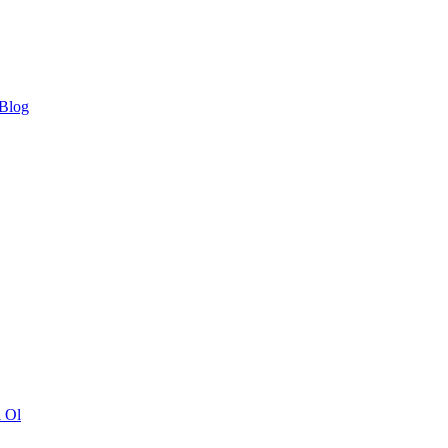
 Blog
ı Ol