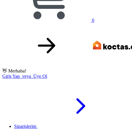
0
👋
Merhaba!
Giriş Yap veya Üye Ol
Siparişlerim