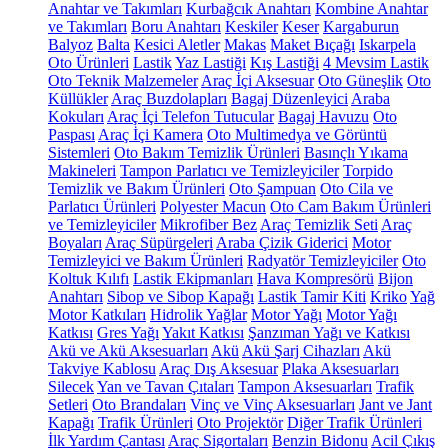
Anahtar ve Takımları
Kurbağcık Anahtarı
Kombine Anahtar
ve Takımları
Boru Anahtarı
Keskiler
Keser
Kargaburun
Balyoz
Balta
Kesici Aletler
Makas
Maket Bıçağı
Iskarpela
Oto Ürünleri
Lastik
Yaz Lastiği
Kış Lastiği
4 Mevsim Lastik
Oto Teknik Malzemeler
Araç İçi Aksesuar
Oto Güneşlik
Oto
Küllükler
Araç Buzdolapları
Bagaj Düzenleyici
Araba
Kokuları
Araç İçi Telefon Tutucular
Bagaj Havuzu
Oto
Paspası
Araç İçi Kamera
Oto Multimedya ve Görüntü
Sistemleri
Oto Bakım Temizlik Ürünleri
Basınçlı Yıkama
Makineleri
Tampon Parlatıcı ve Temizleyiciler
Torpido
Temizlik ve Bakım Ürünleri
Oto Şampuan
Oto Cila ve
Parlatıcı Ürünleri
Polyester Macun
Oto Cam Bakım Ürünleri
ve Temizleyiciler
Mikrofiber Bez
Araç Temizlik Seti
Araç
Boyaları
Araç Süpürgeleri
Araba Çizik Giderici
Motor
Temizleyici ve Bakım Ürünleri
Radyatör Temizleyiciler
Oto
Koltuk Kılıfı
Lastik Ekipmanları
Hava Kompresörü
Bijon
Anahtarı
Sibop ve Sibop Kapağı
Lastik Tamir Kiti
Kriko
Yağ
Motor Katkıları
Hidrolik Yağlar
Motor Yağı
Motor Yağı
Katkısı
Gres Yağı
Yakıt Katkısı
Şanzıman Yağı ve Katkısı
Akü ve Akü Aksesuarları
Akü
Akü Şarj Cihazları
Akü
Takviye Kablosu
Araç Dış Aksesuar
Plaka Aksesuarları
Silecek
Yan ve Tavan Çıtaları
Tampon Aksesuarları
Trafik
Setleri
Oto Brandaları
Vinç ve Vinç Aksesuarları
Jant ve Jant
Kapağı
Trafik Ürünleri
Oto Projektör
Diğer Trafik Ürünleri
İlk Yardım Çantası
Araç Sigortaları
Benzin Bidonu
Acil Çıkış