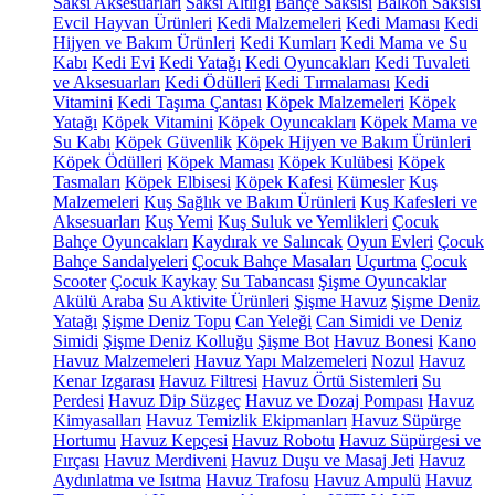
Saksı Aksesuarları
Saksı Altlığı
Bahçe Saksısı
Balkon Saksısı
Evcil Hayvan Ürünleri
Kedi Malzemeleri
Kedi Maması
Kedi
Hijyen ve Bakım Ürünleri
Kedi Kumları
Kedi Mama ve Su
Kabı
Kedi Evi
Kedi Yatağı
Kedi Oyuncakları
Kedi Tuvaleti
ve Aksesuarları
Kedi Ödülleri
Kedi Tırmalaması
Kedi
Vitamini
Kedi Taşıma Çantası
Köpek Malzemeleri
Köpek
Yatağı
Köpek Vitamini
Köpek Oyuncakları
Köpek Mama ve
Su Kabı
Köpek Güvenlik
Köpek Hijyen ve Bakım Ürünleri
Köpek Ödülleri
Köpek Maması
Köpek Kulübesi
Köpek
Tasmaları
Köpek Elbisesi
Köpek Kafesi
Kümesler
Kuş
Malzemeleri
Kuş Sağlık ve Bakım Ürünleri
Kuş Kafesleri ve
Aksesuarları
Kuş Yemi
Kuş Suluk ve Yemlikleri
Çocuk
Bahçe Oyuncakları
Kaydırak ve Salıncak
Oyun Evleri
Çocuk
Bahçe Sandalyeleri
Çocuk Bahçe Masaları
Uçurtma
Çocuk
Scooter
Çocuk Kaykay
Su Tabancası
Şişme Oyuncaklar
Akülü Araba
Su Aktivite Ürünleri
Şişme Havuz
Şişme Deniz
Yatağı
Şişme Deniz Topu
Can Yeleği
Can Simidi ve Deniz
Simidi
Şişme Deniz Kolluğu
Şişme Bot
Havuz Bonesi
Kano
Havuz Malzemeleri
Havuz Yapı Malzemeleri
Nozul
Havuz
Kenar Izgarası
Havuz Filtresi
Havuz Örtü Sistemleri
Su
Perdesi
Havuz Dip Süzgeç
Havuz ve Dozaj Pompası
Havuz
Kimyasalları
Havuz Temizlik Ekipmanları
Havuz Süpürge
Hortumu
Havuz Kepçesi
Havuz Robotu
Havuz Süpürgesi ve
Fırçası
Havuz Merdiveni
Havuz Duşu ve Masaj Jeti
Havuz
Aydınlatma ve Isıtma
Havuz Trafosu
Havuz Ampulü
Havuz