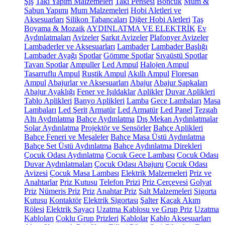
Şiş
Takı Yapım Malzemeleri
Takı Pensesi
Boncuk
Mum &
Sabun Yapımı
Mum Malzemeleri
Hobi Aletleri ve
Aksesuarları
Silikon Tabancaları
Diğer Hobi Aletleri
Taş
Boyama & Mozaik
AYDINLATMA VE ELEKTRİK
Ev
Aydınlatmaları
Avizeler
Sarkıt Avizeler
Plafonyer Avizeler
Lambaderler ve Aksesuarları
Lambader
Lambader Başlığı
Lambader Ayağı
Spotlar
Gömme Spotlar
Sıvaüstü Spotlar
Tavan Spotlar
Ampuller
Led Ampul
Halojen Ampul
Tasarruflu Ampul
Rustik Ampul
Akıllı Ampul
Floresan
Ampul
Abajurlar ve Aksesuarları
Abajur
Abajur Şapkaları
Abajur Ayaklığı
Fener ve Işıldaklar
Aplikler
Duvar Aplikleri
Tablo Aplikleri
Banyo Aplikleri
Lamba
Gece Lambaları
Masa
Lambaları
Led Şerit
Armatür
Led Armatür
Led Panel
Tezgah
Altı Aydınlatma
Bahçe Aydınlatma
Dış Mekan Aydınlatmalar
Solar Aydınlatma
Projektör ve Sensörler
Bahçe Aplikleri
Bahçe Feneri ve Meşaleler
Bahçe Masa Üstü Aydınlatma
Bahçe Set Üstü Aydınlatma
Bahçe Aydınlatma Direkleri
Çocuk Odası Aydınlatma
Çocuk Gece Lambası
Çocuk Odası
Duvar Aydınlatmaları
Çocuk Odası Abajuru
Çocuk Odası
Avizesi
Çocuk Masa Lambası
Elektrik Malzemeleri
Priz ve
Anahtarlar
Priz Kutusu
Telefon Prizi
Priz Çerçevesi
Golyat
Priz
Nümeris Priz
Priz
Anahtar Priz
Şalt Malzemeleri
Sigorta
Kutusu
Kontaktör
Elektrik Sigortası
Şalter
Kaçak Akım
Rölesi
Elektrik Sayacı
Uzatma Kablosu ve Grup Priz
Uzatma
Kabloları
Çoklu Grup Prizleri
Kablolar
Kablo Aksesuarları