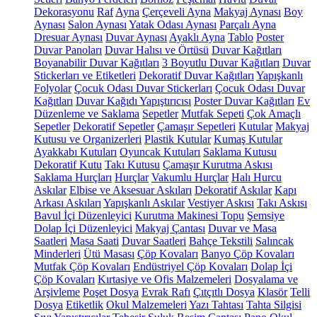
Dekorasyonu
Raf
Ayna
Çerçeveli Ayna
Makyaj Aynası
Boy
Aynası
Salon Aynası
Yatak Odası Aynası
Parçalı Ayna
Dresuar Aynası
Duvar Aynası
Ayaklı Ayna
Tablo
Poster
Duvar Panoları
Duvar Halısı ve Örtüsü
Duvar Kağıtları
Boyanabilir Duvar Kağıtları
3 Boyutlu Duvar Kağıtları
Duvar
Stickerları ve Etiketleri
Dekoratif Duvar Kağıtları
Yapışkanlı
Folyolar
Çocuk Odası Duvar Stickerları
Çocuk Odası Duvar
Kağıtları
Duvar Kağıdı Yapıştırıcısı
Poster Duvar Kağıtları
Ev
Düzenleme ve Saklama
Sepetler
Mutfak Sepeti
Çok Amaçlı
Sepetler
Dekoratif Sepetler
Çamaşır Sepetleri
Kutular
Makyaj
Kutusu ve Organizerleri
Plastik Kutular
Kumaş Kutular
Ayakkabı Kutuları
Oyuncak Kutuları
Saklama Kutusu
Dekoratif Kutu
Takı Kutusu
Çamaşır Kurutma Askısı
Saklama Hurçları
Hurçlar
Vakumlu Hurçlar
Halı Hurcu
Askılar
Elbise ve Aksesuar Askıları
Dekoratif Askılar
Kapı
Arkası Askıları
Yapışkanlı Askılar
Vestiyer Askısı
Takı Askısı
Bavul İçi Düzenleyici
Kurutma Makinesi Topu
Şemsiye
Dolap İçi Düzenleyici
Makyaj Çantası
Duvar ve Masa
Saatleri
Masa Saati
Duvar Saatleri
Bahçe Tekstili
Salıncak
Minderleri
Ütü Masası
Çöp Kovaları
Banyo Çöp Kovaları
Mutfak Çöp Kovaları
Endüstriyel Çöp Kovaları
Dolap İçi
Çöp Kovaları
Kırtasiye ve Ofis Malzemeleri
Dosyalama ve
Arşivleme
Poşet Dosya
Evrak Rafı
Çıtçıtlı Dosya
Klasör
Telli
Dosya
Etiketlik
Okul Malzemeleri
Yazı Tahtası
Tahta Silgisi