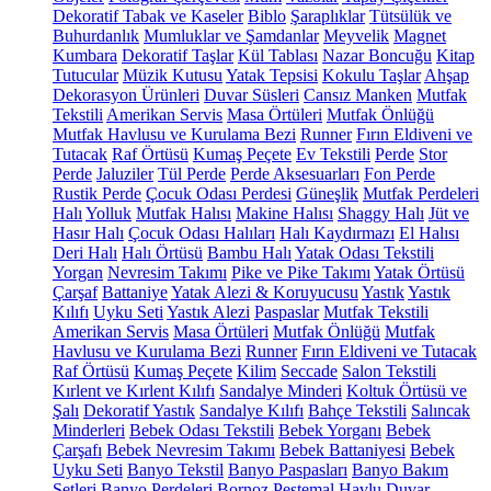
Dekoratif Tabak ve Kaseler
Biblo
Şaraplıklar
Tütsülük ve
Buhurdanlık
Mumluklar ve Şamdanlar
Meyvelik
Magnet
Kumbara
Dekoratif Taşlar
Kül Tablası
Nazar Boncuğu
Kitap
Tutucular
Müzik Kutusu
Yatak Tepsisi
Kokulu Taşlar
Ahşap
Dekorasyon Ürünleri
Duvar Süsleri
Cansız Manken
Mutfak
Tekstili
Amerikan Servis
Masa Örtüleri
Mutfak Önlüğü
Mutfak Havlusu ve Kurulama Bezi
Runner
Fırın Eldiveni ve
Tutacak
Raf Örtüsü
Kumaş Peçete
Ev Tekstili
Perde
Stor
Perde
Jaluziler
Tül Perde
Perde Aksesuarları
Fon Perde
Rustik Perde
Çocuk Odası Perdesi
Güneşlik
Mutfak Perdeleri
Halı
Yolluk
Mutfak Halısı
Makine Halısı
Shaggy Halı
Jüt ve
Hasır Halı
Çocuk Odası Halıları
Halı Kaydırmazı
El Halısı
Deri Halı
Halı Örtüsü
Bambu Halı
Yatak Odası Tekstili
Yorgan
Nevresim Takımı
Pike ve Pike Takımı
Yatak Örtüsü
Çarşaf
Battaniye
Yatak Alezi & Koruyucusu
Yastık
Yastık
Kılıfı
Uyku Seti
Yastık Alezi
Paspaslar
Mutfak Tekstili
Amerikan Servis
Masa Örtüleri
Mutfak Önlüğü
Mutfak
Havlusu ve Kurulama Bezi
Runner
Fırın Eldiveni ve Tutacak
Raf Örtüsü
Kumaş Peçete
Kilim
Seccade
Salon Tekstili
Kırlent ve Kırlent Kılıfı
Sandalye Minderi
Koltuk Örtüsü ve
Şalı
Dekoratif Yastık
Sandalye Kılıfı
Bahçe Tekstili
Salıncak
Minderleri
Bebek Odası Tekstili
Bebek Yorganı
Bebek
Çarşafı
Bebek Nevresim Takımı
Bebek Battaniyesi
Bebek
Uyku Seti
Banyo Tekstil
Banyo Paspasları
Banyo Bakım
Setleri
Banyo Perdeleri
Bornoz
Peştemal
Havlu
Duvar