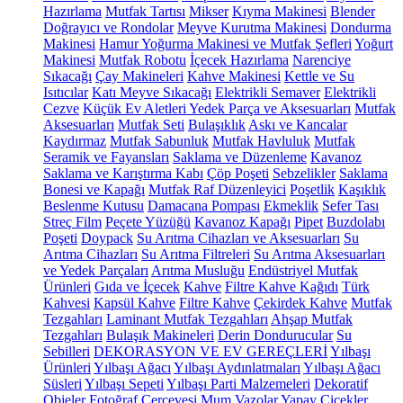
Hazırlama
Mutfak Tartısı
Mikser
Kıyma Makinesi
Blender
Doğrayıcı ve Rondolar
Meyve Kurutma Makinesi
Dondurma
Makinesi
Hamur Yoğurma Makinesi ve Mutfak Şefleri
Yoğurt
Makinesi
Mutfak Robotu
İçecek Hazırlama
Narenciye
Sıkacağı
Çay Makineleri
Kahve Makinesi
Kettle ve Su
Isıtıcılar
Katı Meyve Sıkacağı
Elektrikli Semaver
Elektrikli
Cezve
Küçük Ev Aletleri Yedek Parça ve Aksesuarları
Mutfak
Aksesuarları
Mutfak Seti
Bulaşıklık
Askı ve Kancalar
Kaydırmaz
Mutfak Sabunluk
Mutfak Havluluk
Mutfak
Seramik ve Fayansları
Saklama ve Düzenleme
Kavanoz
Saklama ve Karıştırma Kabı
Çöp Poşeti
Sebzelikler
Saklama
Bonesi ve Kapağı
Mutfak Raf Düzenleyici
Poşetlik
Kaşıklık
Beslenme Kutusu
Damacana Pompası
Ekmeklik
Sefer Tası
Streç Film
Peçete Yüzüğü
Kavanoz Kapağı
Pipet
Buzdolabı
Poşeti
Doypack
Su Arıtma Cihazları ve Aksesuarları
Su
Arıtma Cihazları
Su Arıtma Filtreleri
Su Arıtma Aksesuarları
ve Yedek Parçaları
Arıtma Musluğu
Endüstriyel Mutfak
Ürünleri
Gıda ve İçecek
Kahve
Filtre Kahve Kağıdı
Türk
Kahvesi
Kapsül Kahve
Filtre Kahve
Çekirdek Kahve
Mutfak
Tezgahları
Laminant Mutfak Tezgahları
Ahşap Mutfak
Tezgahları
Bulaşık Makineleri
Derin Dondurucular
Su
Sebilleri
DEKORASYON VE EV GEREÇLERİ
Yılbaşı
Ürünleri
Yılbaşı Ağacı
Yılbaşı Aydınlatmaları
Yılbaşı Ağacı
Süsleri
Yılbaşı Sepeti
Yılbaşı Parti Malzemeleri
Dekoratif
Objeler
Fotoğraf Çerçevesi
Mum
Vazolar
Yapay Çiçekler