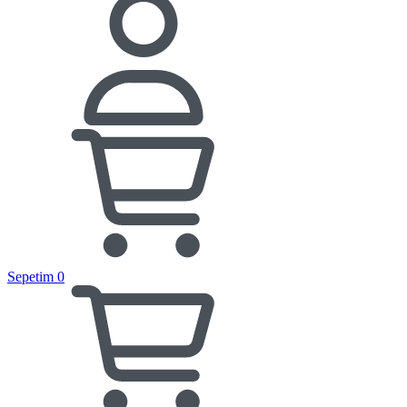
Sepetim
0