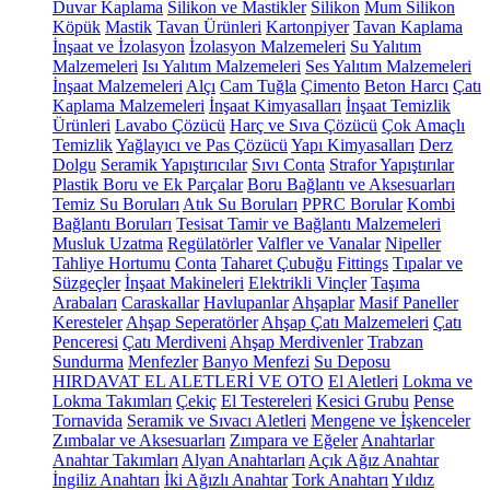
Duvar Kaplama
Silikon ve Mastikler
Silikon
Mum Silikon
Köpük
Mastik
Tavan Ürünleri
Kartonpiyer
Tavan Kaplama
İnşaat ve İzolasyon
İzolasyon Malzemeleri
Su Yalıtım
Malzemeleri
Isı Yalıtım Malzemeleri
Ses Yalıtım Malzemeleri
İnşaat Malzemeleri
Alçı
Cam Tuğla
Çimento
Beton Harcı
Çatı
Kaplama Malzemeleri
İnşaat Kimyasalları
İnşaat Temizlik
Ürünleri
Lavabo Çözücü
Harç ve Sıva Çözücü
Çok Amaçlı
Temizlik
Yağlayıcı ve Pas Çözücü
Yapı Kimyasalları
Derz
Dolgu
Seramik Yapıştırıcılar
Sıvı Conta
Strafor Yapıştırılar
Plastik Boru ve Ek Parçalar
Boru Bağlantı ve Aksesuarları
Temiz Su Boruları
Atık Su Boruları
PPRC Borular
Kombi
Bağlantı Boruları
Tesisat Tamir ve Bağlantı Malzemeleri
Musluk Uzatma
Regülatörler
Valfler ve Vanalar
Nipeller
Tahliye Hortumu
Conta
Taharet Çubuğu
Fittings
Tıpalar ve
Süzgeçler
İnşaat Makineleri
Elektrikli Vinçler
Taşıma
Arabaları
Caraskallar
Havlupanlar
Ahşaplar
Masif Paneller
Keresteler
Ahşap Seperatörler
Ahşap Çatı Malzemeleri
Çatı
Penceresi
Çatı Merdiveni
Ahşap Merdivenler
Trabzan
Sundurma
Menfezler
Banyo Menfezi
Su Deposu
HIRDAVAT EL ALETLERİ VE OTO
El Aletleri
Lokma ve
Lokma Takımları
Çekiç
El Testereleri
Kesici Grubu
Pense
Tornavida
Seramik ve Sıvacı Aletleri
Mengene ve İşkenceler
Zımbalar ve Aksesuarları
Zımpara ve Eğeler
Anahtarlar
Anahtar Takımları
Alyan Anahtarları
Açık Ağız Anahtar
İngiliz Anahtarı
İki Ağızlı Anahtar
Tork Anahtarı
Yıldız