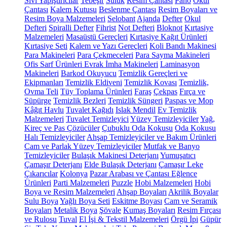
Sıvı Yapıştırıcılar
Tebeşir
Suluk
Resim Çantası
Pano
Okul
Çantası
Kalem Kutusu
Beslenme Çantası
Resim Boyaları ve
Resim Boya Malzemeleri
Selobant
Ajanda
Defter
Okul
Defteri
Spiralli Defter
Fihrist
Not Defteri
Bloknot
Kırtasiye
Malzemeleri
Masaüstü Gereçleri
Kırtasiye Kağıt Ürünleri
Kırtasiye Seti
Kalem ve Yazı Gereçleri
Koli Bandı Makinesi
Para Makineleri
Para Çekmeceleri
Para Sayma Makineleri
Ofis Sarf Ürünleri
Evrak İmha Makineleri
Laminasyon
Makineleri
Barkod Okuyucu
Temizlik Gereçleri ve
Ekipmanları
Temizlik Eldiveni
Temizlik Kovası
Temizlik,
Ovma Teli
Tüy Toplama Ürünleri
Faraş
Çekpas
Fırça ve
Süpürge
Temizlik Bezleri
Temizlik Süngeri
Paspas ve Mop
Kâğıt Havlu
Tuvalet Kağıdı
Islak Mendil
Ev Temizlik
Malzemeleri
Tuvalet Temizleyici
Yüzey Temizleyiciler
Yağ,
Kireç ve Pas Çözücüler
Çubuklu Oda Kokusu
Oda Kokusu
Halı Temizleyiciler
Ahşap Temizleyiciler ve Bakım Ürünleri
Cam ve Parlak Yüzey Temizleyiciler
Mutfak ve Banyo
Temizleyiciler
Bulaşık Makinesi Deterjanı
Yumuşatıcı
Çamaşır Deterjanı
Elde Bulaşık Deterjanı
Çamaşır Leke
Çıkarıcılar
Kolonya
Pazar Arabası ve Çantası
Eğlence
Ürünleri
Parti Malzemeleri
Puzzle
Hobi Malzemeleri
Hobi
Boya ve Resim Malzemeleri
Ahşap Boyaları
Akrilik Boyalar
Sulu Boya
Yağlı Boya Seti
Eskitme Boyası
Cam ve Seramik
Boyaları
Metalik Boya
Şövale
Kumaş Boyaları
Resim Fırçası
ve Rulosu
Tuval
El İşi & Tekstil Malzemeleri
Örgü İpi
Güpür