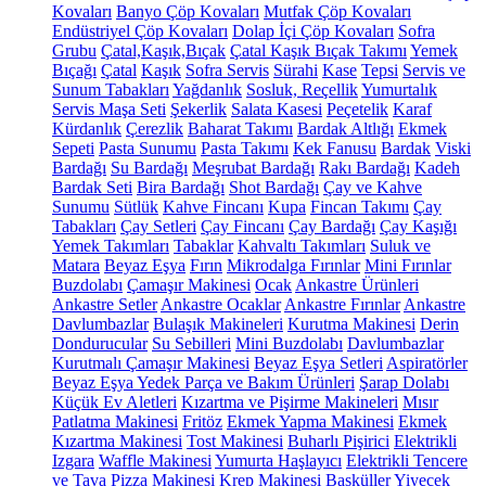
Kovaları
Banyo Çöp Kovaları
Mutfak Çöp Kovaları
Endüstriyel Çöp Kovaları
Dolap İçi Çöp Kovaları
Sofra
Grubu
Çatal,Kaşık,Bıçak
Çatal Kaşık Bıçak Takımı
Yemek
Bıçağı
Çatal
Kaşık
Sofra Servis
Sürahi
Kase
Tepsi
Servis ve
Sunum Tabakları
Yağdanlık
Sosluk, Reçellik
Yumurtalık
Servis Maşa Seti
Şekerlik
Salata Kasesi
Peçetelik
Karaf
Kürdanlık
Çerezlik
Baharat Takımı
Bardak Altlığı
Ekmek
Sepeti
Pasta Sunumu
Pasta Takımı
Kek Fanusu
Bardak
Viski
Bardağı
Su Bardağı
Meşrubat Bardağı
Rakı Bardağı
Kadeh
Bardak Seti
Bira Bardağı
Shot Bardağı
Çay ve Kahve
Sunumu
Sütlük
Kahve Fincanı
Kupa
Fincan Takımı
Çay
Tabakları
Çay Setleri
Çay Fincanı
Çay Bardağı
Çay Kaşığı
Yemek Takımları
Tabaklar
Kahvaltı Takımları
Suluk ve
Matara
Beyaz Eşya
Fırın
Mikrodalga Fırınlar
Mini Fırınlar
Buzdolabı
Çamaşır Makinesi
Ocak
Ankastre Ürünleri
Ankastre Setler
Ankastre Ocaklar
Ankastre Fırınlar
Ankastre
Davlumbazlar
Bulaşık Makineleri
Kurutma Makinesi
Derin
Dondurucular
Su Sebilleri
Mini Buzdolabı
Davlumbazlar
Kurutmalı Çamaşır Makinesi
Beyaz Eşya Setleri
Aspiratörler
Beyaz Eşya Yedek Parça ve Bakım Ürünleri
Şarap Dolabı
Küçük Ev Aletleri
Kızartma ve Pişirme Makineleri
Mısır
Patlatma Makinesi
Fritöz
Ekmek Yapma Makinesi
Ekmek
Kızartma Makinesi
Tost Makinesi
Buharlı Pişirici
Elektrikli
Izgara
Waffle Makinesi
Yumurta Haşlayıcı
Elektrikli Tencere
ve Tava
Pizza Makinesi
Krep Makinesi
Basküller
Yiyecek