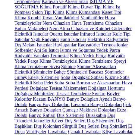
Termometresi
Karavan ve Aksesuarları
ISITMA VE
SOĞUTMA
Klima
Portatif Klima
Duvar Tipi Klima
Isı
Pompası
Salon Tipi Klima
Klima Kumandası
Kaset Tipi
Klima
Kombi
Tavan Vantilatörleri
Vantilatörler
Hava
Temizleyiciler
Nem Cihazları
Hava Temizleme Cihazları
Buhar Makineleri
Nem Alma Cihazları ve Rutubet Gidericiler
Elektrikli Isıtıcılar
Quartz Isıtıcılar
Infrared Isıtıcılar
Kule Tipi
Isıtıcılar
Yağlı Radyatör
Fanlı Isıtıcılar
Elektrikli Radyatörler
Dış Mekan Isıtıcılar
Havlupanlar
Radyatörler
Termosifonlar
Şofbenler
Ani Su Isıtıcı
Isıtma ve Soğutma Yedek Parça
Radyatör Vanaları
Termostat
Klima Yedek Parça
Radyatör
Yedek Parça
Klima Temizleyicisi
Klima Temizleme Spreyi
Klima Temizleme Sıvısı
Şömine
Şömine Aksesuarları
Elektrikli Şömineler
Bahçe Şömineleri
Bacasız Şömineler
Güneş Enerji Sistemleri
Soba
Doğalgaz Sobası
Kuzine Soba
Elektrikli Soba
Pelet Soba
Soba Borusu ve Aksesuarları
Hava
Perdesi
Doğalgaz Tesisat Malzemeleri
Doğalgaz Hortumu
Doğalgaz Menfezleri
Tesisat Temizleme Sıvıları
Boyler
Kalorifer Kazanı
BANYO
Banyo Dolapları
Aynalı Banyo
Dolabı
Banyo Boy Dolapları
Lavabolu Banyo Dolapları
Çok
Amaçlı Banyo Dolapları
Çamaşır Makinesi Dolapları
Ecza
Dolabı
Banyo Rafları
Duş Sistemleri
Duşakabin
Duş
Tekneleri
Jakuziler
Küvet
Duş Setleri
Duş Sistemleri
Duş
Başlıkları
Duş Kolonları
Sürgülü Duş Setleri
Duş Spiralleri
El
Duşu
Vitrifiyeler
Lavabolar
Çanak Lavabolar
Köşe Lavabolar