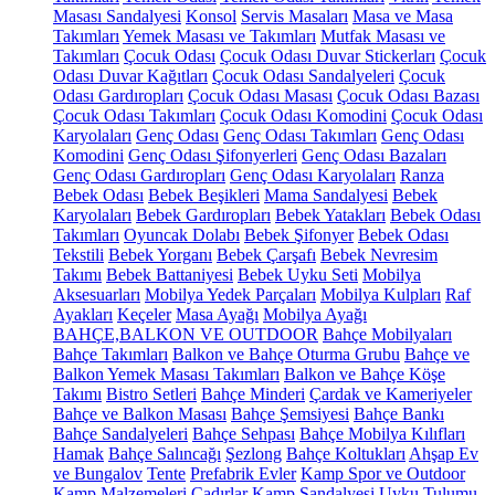
Masası Sandalyesi
Konsol
Servis Masaları
Masa ve Masa
Takımları
Yemek Masası ve Takımları
Mutfak Masası ve
Takımları
Çocuk Odası
Çocuk Odası Duvar Stickerları
Çocuk
Odası Duvar Kağıtları
Çocuk Odası Sandalyeleri
Çocuk
Odası Gardıropları
Çocuk Odası Masası
Çocuk Odası Bazası
Çocuk Odası Takımları
Çocuk Odası Komodini
Çocuk Odası
Karyolaları
Genç Odası
Genç Odası Takımları
Genç Odası
Komodini
Genç Odası Şifonyerleri
Genç Odası Bazaları
Genç Odası Gardıropları
Genç Odası Karyolaları
Ranza
Bebek Odası
Bebek Beşikleri
Mama Sandalyesi
Bebek
Karyolaları
Bebek Gardıropları
Bebek Yatakları
Bebek Odası
Takımları
Oyuncak Dolabı
Bebek Şifonyer
Bebek Odası
Tekstili
Bebek Yorganı
Bebek Çarşafı
Bebek Nevresim
Takımı
Bebek Battaniyesi
Bebek Uyku Seti
Mobilya
Aksesuarları
Mobilya Yedek Parçaları
Mobilya Kulpları
Raf
Ayakları
Keçeler
Masa Ayağı
Mobilya Ayağı
BAHÇE,BALKON VE OUTDOOR
Bahçe Mobilyaları
Bahçe Takımları
Balkon ve Bahçe Oturma Grubu
Bahçe ve
Balkon Yemek Masası Takımları
Balkon ve Bahçe Köşe
Takımı
Bistro Setleri
Bahçe Minderi
Çardak ve Kameriyeler
Bahçe ve Balkon Masası
Bahçe Şemsiyesi
Bahçe Bankı
Bahçe Sandalyeleri
Bahçe Sehpası
Bahçe Mobilya Kılıfları
Hamak
Bahçe Salıncağı
Şezlong
Bahçe Koltukları
Ahşap Ev
ve Bungalov
Tente
Prefabrik Evler
Kamp Spor ve Outdoor
Kamp Malzemeleri
Çadırlar
Kamp Sandalyesi
Uyku Tulumu