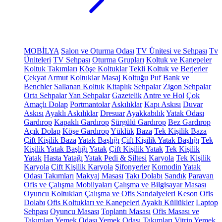
MOBİLYA
Salon ve Oturma Odası
TV Ünitesi ve Sehpası
Tv
Üniteleri
TV Sehpası
Oturma Grupları
Koltuk ve Kanepeler
Koltuk Takımları
Köşe Koltuklar
Tekli Koltuk ve Berjerler
Çekyat
Armut Koltuklar
Masaj Koltuğu
Puf
Bank ve
Benchler
Sallanan Koltuk
Kitaplık
Sehpalar
Zigon Sehpalar
Orta Sehpalar
Yan Sehpalar
Gazetelik
Antre ve Hol
Çok
Amaçlı Dolap
Portmantolar
Askılıklar
Kapı Askısı
Duvar
Askısı
Ayaklı Askılıklar
Dresuar
Ayakkabılık
Yatak Odası
Gardırop
Kapaklı Gardırop
Sürgülü Gardırop
Bez Gardırop
Açık Dolap
Köşe Gardırop
Yüklük
Baza
Tek Kişilik Baza
Çift Kişilik Baza
Yatak Başlığı
Çift Kişilik Yatak Başlığı
Tek
Kişilik Yatak Başlığı
Yatak
Çift Kişilik Yatak
Tek Kişilik
Yatak
Hasta Yatağı
Yatak Pedi & Şiltesi
Karyola
Tek Kişilik
Karyola
Çift Kişilik Karyola
Şifonyerler
Komodin
Yatak
Odası Takımları
Makyaj Masası
Takı Dolabı
Sandık
Paravan
Ofis ve Çalışma Mobilyaları
Çalışma ve Bilgisayar Masası
Oyuncu Koltukları
Çalışma ve Ofis Sandalyeleri
Keson
Ofis
Dolabı
Ofis Koltukları ve Kanepeleri
Ayaklı Küllükler
Laptop
Sehpası
Oyuncu Masası
Toplantı Masası
Ofis Masası ve
Takımları
Yemek Odası
Yemek Odası Takımları
Vitrin
Yemek