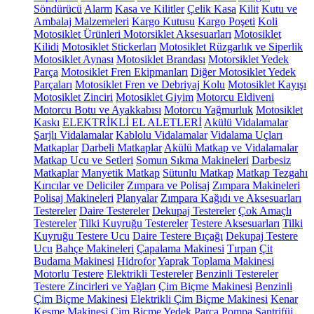
Söndürücü
Alarm
Kasa ve Kilitler
Çelik Kasa
Kilit
Kutu ve
Ambalaj Malzemeleri
Kargo Kutusu
Kargo Poşeti
Koli
Motosiklet Ürünleri
Motorsiklet Aksesuarları
Motosiklet
Kilidi
Motosiklet Stickerları
Motosiklet Rüzgarlık ve Siperlik
Motosiklet Aynası
Motosiklet Brandası
Motorsiklet Yedek
Parça
Motosiklet Fren Ekipmanları
Diğer Motosiklet Yedek
Parçaları
Motosiklet Fren ve Debriyaj Kolu
Motosiklet Kayışı
Motosiklet Zinciri
Motosiklet Giyim
Motorcu Eldiveni
Motorcu Botu ve Ayakkabısı
Motorcu Yağmurluk
Motosiklet
Kaskı
ELEKTRİKLİ EL ALETLERİ
Akülü Vidalamalar
Şarjlı Vidalamalar
Kablolu Vidalamalar
Vidalama Uçları
Matkaplar
Darbeli Matkaplar
Akülü Matkap ve Vidalamalar
Matkap Ucu ve Setleri
Somun Sıkma Makineleri
Darbesiz
Matkaplar
Manyetik Matkap
Sütunlu Matkap
Matkap Tezgahı
Kırıcılar ve Deliciler
Zımpara ve Polisaj
Zımpara Makineleri
Polisaj Makineleri
Planyalar
Zımpara Kağıdı ve Aksesuarları
Testereler
Daire Testereler
Dekupaj Testereler
Çok Amaçlı
Testereler
Tilki Kuyruğu Testereler
Testere Aksesuarları
Tilki
Kuyruğu Testere Ucu
Daire Testere Bıçağı
Dekupaj Testere
Ucu
Bahçe Makineleri
Çapalama Makinesi
Tırpan
Çit
Budama Makinesi
Hidrofor
Yaprak Toplama Makinesi
Motorlu Testere
Elektrikli Testereler
Benzinli Testereler
Testere Zincirleri ve Yağları
Çim Biçme Makinesi
Benzinli
Çim Biçme Makinesi
Elektrikli Çim Biçme Makinesi
Kenar
Kesme Makinesi
Çim Biçme Yedek Parça
Pompa
Santrifüj