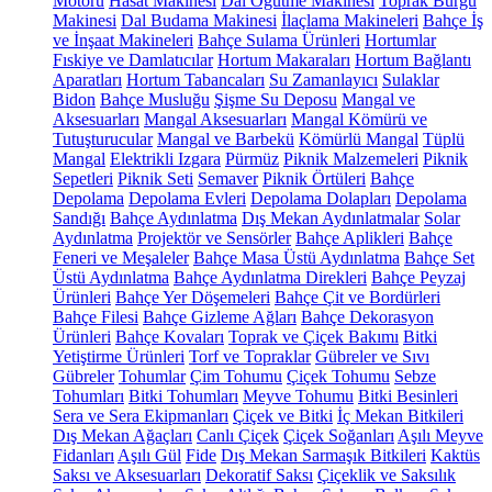
Motoru
Hasat Makinesi
Dal Öğütme Makinesi
Toprak Burgu
Makinesi
Dal Budama Makinesi
İlaçlama Makineleri
Bahçe İş
ve İnşaat Makineleri
Bahçe Sulama Ürünleri
Hortumlar
Fıskiye ve Damlatıcılar
Hortum Makaraları
Hortum Bağlantı
Aparatları
Hortum Tabancaları
Su Zamanlayıcı
Sulaklar
Bidon
Bahçe Musluğu
Şişme Su Deposu
Mangal ve
Aksesuarları
Mangal Aksesuarları
Mangal Kömürü ve
Tutuşturucular
Mangal ve Barbekü
Kömürlü Mangal
Tüplü
Mangal
Elektrikli Izgara
Pürmüz
Piknik Malzemeleri
Piknik
Sepetleri
Piknik Seti
Semaver
Piknik Örtüleri
Bahçe
Depolama
Depolama Evleri
Depolama Dolapları
Depolama
Sandığı
Bahçe Aydınlatma
Dış Mekan Aydınlatmalar
Solar
Aydınlatma
Projektör ve Sensörler
Bahçe Aplikleri
Bahçe
Feneri ve Meşaleler
Bahçe Masa Üstü Aydınlatma
Bahçe Set
Üstü Aydınlatma
Bahçe Aydınlatma Direkleri
Bahçe Peyzaj
Ürünleri
Bahçe Yer Döşemeleri
Bahçe Çit ve Bordürleri
Bahçe Filesi
Bahçe Gizleme Ağları
Bahçe Dekorasyon
Ürünleri
Bahçe Kovaları
Toprak ve Çiçek Bakımı
Bitki
Yetiştirme Ürünleri
Torf ve Topraklar
Gübreler ve Sıvı
Gübreler
Tohumlar
Çim Tohumu
Çiçek Tohumu
Sebze
Tohumları
Bitki Tohumları
Meyve Tohumu
Bitki Besinleri
Sera ve Sera Ekipmanları
Çiçek ve Bitki
İç Mekan Bitkileri
Dış Mekan Ağaçları
Canlı Çiçek
Çiçek Soğanları
Aşılı Meyve
Fidanları
Aşılı Gül
Fide
Dış Mekan Sarmaşık Bitkileri
Kaktüs
Saksı ve Aksesuarları
Dekoratif Saksı
Çiçeklik ve Saksılık