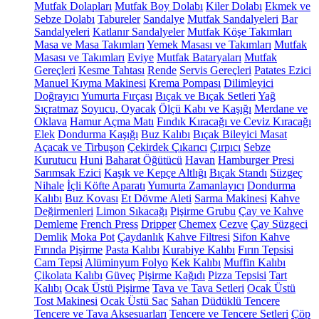
Mutfak Dolapları
Mutfak Boy Dolabı
Kiler Dolabı
Ekmek ve
Sebze Dolabı
Tabureler
Sandalye
Mutfak Sandalyeleri
Bar
Sandalyeleri
Katlanır Sandalyeler
Mutfak Köşe Takımları
Masa ve Masa Takımları
Yemek Masası ve Takımları
Mutfak
Masası ve Takımları
Eviye
Mutfak Bataryaları
Mutfak
Gereçleri
Kesme Tahtası
Rende
Servis Gereçleri
Patates Ezici
Manuel Kıyma Makinesi
Krema Pompası
Dilimleyici
Doğrayıcı
Yumurta Fırçası
Bıçak ve Bıçak Setleri
Yağ
Sıçratmaz
Soyucu, Oyacak
Ölçü Kabı ve Kaşığı
Merdane ve
Oklava
Hamur Açma Matı
Fındık Kıracağı ve Ceviz Kıracağı
Elek
Dondurma Kaşığı
Buz Kalıbı
Bıçak Bileyici Masat
Açacak ve Tirbuşon
Çekirdek Çıkarıcı
Çırpıcı
Sebze
Kurutucu
Huni
Baharat Öğütücü
Havan
Hamburger Presi
Sarımsak Ezici
Kaşık ve Kepçe Altlığı
Bıçak Standı
Süzgeç
Nihale
İçli Köfte Aparatı
Yumurta Zamanlayıcı
Dondurma
Kalıbı
Buz Kovası
Et Dövme Aleti
Sarma Makinesi
Kahve
Değirmenleri
Limon Sıkacağı
Pişirme Grubu
Çay ve Kahve
Demleme
French Press
Dripper
Chemex
Cezve
Çay Süzgeci
Demlik
Moka Pot
Çaydanlık
Kahve Filtresi
Sifon Kahve
Fırında Pişirme
Pasta Kalıbı
Kurabiye Kalıbı
Fırın Tepsisi
Cam Tepsi
Alüminyum Folyo
Kek Kalıbı
Muffin Kalıbı
Çikolata Kalıbı
Güveç
Pişirme Kağıdı
Pizza Tepsisi
Tart
Kalıbı
Ocak Üstü Pişirme
Tava ve Tava Setleri
Ocak Üstü
Tost Makinesi
Ocak Üstü Sac
Sahan
Düdüklü Tencere
Tencere ve Tava Aksesuarları
Tencere ve Tencere Setleri
Çöp