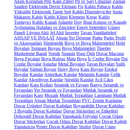
Akım Korumalı Priz
Kapı Zilleri
Pil ve Şarj Cihazları
Zaman
Saatleri
Elektronik Devre Elemanı
Fiş
Kablo Pabucu
Kablo
Yüksüğü
Elektronik Tamir Seti
Kablo Düzenleyiciler
Susta
Makaron Kablo
Kablo Klipsi
Klemens
Kroşe
Kablo
Toplayıcı
Kablo Kanalı
Adaptör
Duy
Buat Kutusu ve Kapağı
Aydınlatma Halatları ve Zincirleri
Enerji Sistemleri
Güneş
Paneli
Lityum Akü
Jel Akü
İnverter
Tavan Vantilatörleri
AHŞAP VE İNŞAAT
Ahşap Yer Döşeme
Parke
Parke Profil
ve Aksesuarları
Süpürgelik
Boya ve Boya Malzemeleri
Hobi
Boyaları
Tempare Boyası
Boya Malzemeleri
Tinerler
Maskeleme Bandı
Vernik
Spatula
Hışır Örtü
Duvar Macunu
Boya Fırçaları
Boya Rulosu
Mala
Boya
İç Cephe Boyalar
Dış
Cephe Boyalar
Astarlar
Metal Boyaları
Tavan Boyaları
Yağlı
Boyalar
Yalıtım Boyası
Sprey Boya
Kapı Boyası
Epoksi
Boyalar
Kapılar
Amerikan Kapılar
Melamin Kapılar
Çelik
Kapılar
Akordiyon Kapılar
Sürgülü Kapılar
Acil Çıkış
Kapıları
Kapı Kolları
Seramik ve Fayans
Banyo Seramik ve
Fayansları
Yer Seramik ve Fayansları
Mutfak Seramik ve
Fayansları
Karo
Mozaik
Mutfak Tezgahları
Laminant Mutfak
Tezgahları
Ahşap Mutfak Tezgahları
PVC Zemin Kaplama
Duvar Ürünleri
Duvar Kağıtları
Boyanabilir Duvar Kağıtları
3 Boyutlu Duvar Kağıtları
Duvar Stickerları ve Etiketleri
Dekoratif Duvar Kağıtları
Yapışkanlı Folyolar
Çocuk Odası
Duvar Stickerları
Çocuk Odası Duvar Kağıtları
Duvar Kağıdı
Yapıştırıcısı
Poster Duvar Kağıtları
Strafor
Duvar Çıtası