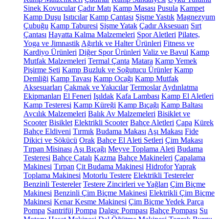
Sinek Kovucular
Çadır Matı
Kamp Masası
Pusula
Kampet
Kamp Duşu
Isıtıcılar
Kamp Çantası
Şişme Yastık
Magnezyum
Çubuğu
Kamp Taburesi
Şişme Yatak
Çadır Aksesuarı
Sırt
Çantası
Hayatta Kalma Malzemeleri
Spor Aletleri
Pilates,
Yoga ve Jimnastik
Ağırlık ve Halter Ürünleri
Fitness ve
Kardiyo Ürünleri
Diğer Spor Ürünleri
Valiz ve Bavul
Kamp
Mutfak Malzemeleri
Termal Çanta
Matara
Kamp Yemek
Pişirme Seti
Kamp Buzluk ve Soğutucu Ürünler
Kamp
Demliği
Kamp Tavası
Kamp Ocağı
Kamp Mutfak
Aksesuarları
Çakmak ve Yakıcılar
Termoslar
Aydınlatma
Ekipmanları
El Feneri
Işıldak
Kafa Lambası
Kamp El Aletleri
Kamp Testeresi
Kamp Küreği
Kamp Bıçağı
Kamp Baltası
Avcılık Malzemeleri
Balık Av Malzemeleri
Bisiklet ve
Scooter
Bisiklet
Elektrikli Scooter
Bahçe Aletleri
Çapa
Kürek
Bahçe Eldiveni
Tırmık
Budama Makası
Aşı Makası
Fide
Dikici ve Sökücü
Orak
Bahçe El Aleti Setleri
Çim Makası
Tırpan Misinası
Aşı Bıçağı
Meyve Toplama Aleti
Budama
Testeresi
Bahçe Çatalı
Kazma
Bahçe Makineleri
Çapalama
Makinesi
Tırpan
Çit Budama Makinesi
Hidrofor
Yaprak
Toplama Makinesi
Motorlu Testere
Elektrikli Testereler
Benzinli Testereler
Testere Zincirleri ve Yağları
Çim Biçme
Makinesi
Benzinli Çim Biçme Makinesi
Elektrikli Çim Biçme
Makinesi
Kenar Kesme Makinesi
Çim Biçme Yedek Parça
Pompa
Santrifüj Pompa
Dalgıç Pompası
Bahçe Pompası
Su