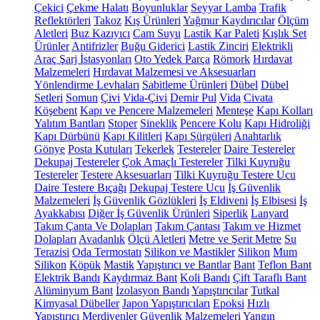
Çekici
Çekme Halatı
Boyunluklar
Seyyar Lamba
Trafik
Reflektörleri
Takoz
Kış Ürünleri
Yağmur Kaydırıcılar
Ölçüm
Aletleri
Buz Kazıyıcı
Cam Suyu
Lastik Kar Paleti
Kışlık Set
Ürünler
Antifrizler
Buğu Giderici
Lastik Zinciri
Elektrikli
Araç Şarj İstasyonları
Oto Yedek Parça
Römork
Hırdavat
Malzemeleri
Hırdavat Malzemesi ve Aksesuarları
Yönlendirme Levhaları
Sabitleme Ürünleri
Dübel
Dübel
Setleri
Somun
Çivi
Vida-Çivi
Demir Pul
Vida
Civata
Köşebent
Kapı ve Pencere Malzemeleri
Menteşe
Kapı Kolları
Yalıtım Bantları
Stoper
Sineklik
Pencere Kolu
Kapı Hidroliği
Kapı Dürbünü
Kapı Kilitleri
Kapı Sürgüleri
Anahtarlık
Gönye
Posta Kutuları
Tekerlek
Testereler
Daire Testereler
Dekupaj Testereler
Çok Amaçlı Testereler
Tilki Kuyruğu
Testereler
Testere Aksesuarları
Tilki Kuyruğu Testere Ucu
Daire Testere Bıçağı
Dekupaj Testere Ucu
İş Güvenlik
Malzemeleri
İş Güvenlik Gözlükleri
İş Eldiveni
İş Elbisesi
İş
Ayakkabısı
Diğer İş Güvenlik Ürünleri
Siperlik
Lanyard
Takım Çanta Ve Dolapları
Takım Çantası
Takım ve Hizmet
Dolapları
Avadanlık
Ölçü Aletleri
Metre ve Şerit Metre
Su
Terazisi
Oda Termostatı
Silikon ve Mastikler
Silikon
Mum
Silikon
Köpük
Mastik
Yapıştırıcı ve Bantlar
Bant
Teflon Bant
Elektrik Bandı
Kaydırmaz Bant
Koli Bandı
Çift Taraflı Bant
Alüminyum Bant
İzolasyon Bandı
Yapıştırıcılar
Tutkal
Kimyasal Dübeller
Japon Yapıştırıcıları
Epoksi
Hızlı
Yapıştırıcı
Merdivenler
Güvenlik Malzemeleri
Yangın