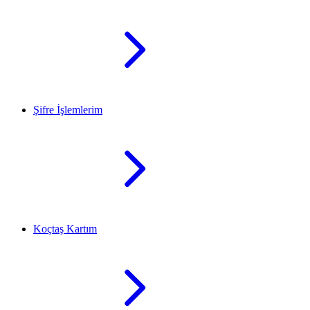
Şifre İşlemlerim
Koçtaş Kartım