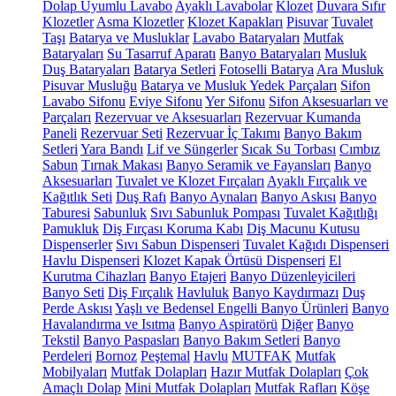
Dolap Uyumlu Lavabo
Ayaklı Lavabolar
Klozet
Duvara Sıfır
Klozetler
Asma Klozetler
Klozet Kapakları
Pisuvar
Tuvalet
Taşı
Batarya ve Musluklar
Lavabo Bataryaları
Mutfak
Bataryaları
Su Tasarruf Aparatı
Banyo Bataryaları
Musluk
Duş Bataryaları
Batarya Setleri
Fotoselli Batarya
Ara Musluk
Pisuvar Musluğu
Batarya ve Musluk Yedek Parçaları
Sifon
Lavabo Sifonu
Eviye Sifonu
Yer Sifonu
Sifon Aksesuarları ve
Parçaları
Rezervuar ve Aksesuarları
Rezervuar Kumanda
Paneli
Rezervuar Seti
Rezervuar İç Takımı
Banyo Bakım
Setleri
Yara Bandı
Lif ve Süngerler
Sıcak Su Torbası
Cımbız
Sabun
Tırnak Makası
Banyo Seramik ve Fayansları
Banyo
Aksesuarları
Tuvalet ve Klozet Fırçaları
Ayaklı Fırçalık ve
Kağıtlık Seti
Duş Rafı
Banyo Aynaları
Banyo Askısı
Banyo
Taburesi
Sabunluk
Sıvı Sabunluk Pompası
Tuvalet Kağıtlığı
Pamukluk
Diş Fırçası Koruma Kabı
Diş Macunu Kutusu
Dispenserler
Sıvı Sabun Dispenseri
Tuvalet Kağıdı Dispenseri
Havlu Dispenseri
Klozet Kapak Örtüsü Dispenseri
El
Kurutma Cihazları
Banyo Etajeri
Banyo Düzenleyicileri
Banyo Seti
Diş Fırçalık
Havluluk
Banyo Kaydırmazı
Duş
Perde Askısı
Yaşlı ve Bedensel Engelli Banyo Ürünleri
Banyo
Havalandırma ve Isıtma
Banyo Aspiratörü
Diğer
Banyo
Tekstil
Banyo Paspasları
Banyo Bakım Setleri
Banyo
Perdeleri
Bornoz
Peştemal
Havlu
MUTFAK
Mutfak
Mobilyaları
Mutfak Dolapları
Hazır Mutfak Dolapları
Çok
Amaçlı Dolap
Mini Mutfak Dolapları
Mutfak Rafları
Köşe