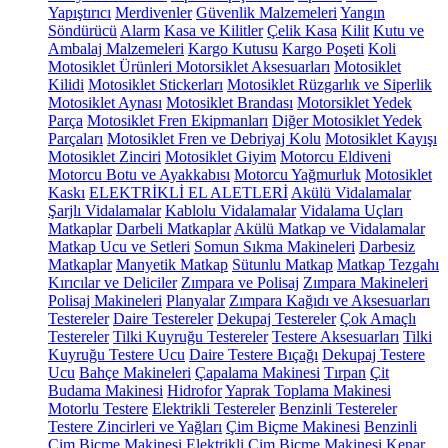
Yapıştırıcı
Merdivenler
Güvenlik Malzemeleri
Yangın
Söndürücü
Alarm
Kasa ve Kilitler
Çelik Kasa
Kilit
Kutu ve
Ambalaj Malzemeleri
Kargo Kutusu
Kargo Poşeti
Koli
Motosiklet Ürünleri
Motorsiklet Aksesuarları
Motosiklet
Kilidi
Motosiklet Stickerları
Motosiklet Rüzgarlık ve Siperlik
Motosiklet Aynası
Motosiklet Brandası
Motorsiklet Yedek
Parça
Motosiklet Fren Ekipmanları
Diğer Motosiklet Yedek
Parçaları
Motosiklet Fren ve Debriyaj Kolu
Motosiklet Kayışı
Motosiklet Zinciri
Motosiklet Giyim
Motorcu Eldiveni
Motorcu Botu ve Ayakkabısı
Motorcu Yağmurluk
Motosiklet
Kaskı
ELEKTRİKLİ EL ALETLERİ
Akülü Vidalamalar
Şarjlı Vidalamalar
Kablolu Vidalamalar
Vidalama Uçları
Matkaplar
Darbeli Matkaplar
Akülü Matkap ve Vidalamalar
Matkap Ucu ve Setleri
Somun Sıkma Makineleri
Darbesiz
Matkaplar
Manyetik Matkap
Sütunlu Matkap
Matkap Tezgahı
Kırıcılar ve Deliciler
Zımpara ve Polisaj
Zımpara Makineleri
Polisaj Makineleri
Planyalar
Zımpara Kağıdı ve Aksesuarları
Testereler
Daire Testereler
Dekupaj Testereler
Çok Amaçlı
Testereler
Tilki Kuyruğu Testereler
Testere Aksesuarları
Tilki
Kuyruğu Testere Ucu
Daire Testere Bıçağı
Dekupaj Testere
Ucu
Bahçe Makineleri
Çapalama Makinesi
Tırpan
Çit
Budama Makinesi
Hidrofor
Yaprak Toplama Makinesi
Motorlu Testere
Elektrikli Testereler
Benzinli Testereler
Testere Zincirleri ve Yağları
Çim Biçme Makinesi
Benzinli
Çim Biçme Makinesi
Elektrikli Çim Biçme Makinesi
Kenar