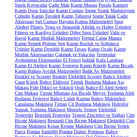
Sinek Kovucular
Çadır Matı
Kamp Masası
Pusula
Kampet
Kamp Duşu
Isıtıcılar
Kamp Çantası
Şişme Yastık
Magnezyum
Çubuğu
Kamp Tuvaleti
Kamp Taburesi
Şişme Yatak
Çadır
Aksesuarı
Sırt Çantası
Hayatta Kalma Malzemeleri
Spor
Aletleri
Pilates, Yoga ve Jimnastik
Ağırlık ve Halter Ürünleri
Fitness ve Kardiyo Ürünleri
Diğer Spor Ürünleri
Valiz ve
Bavul
Kamp Mutfak Malzemeleri
Termal Çanta
Matara
Kamp Yemek Pişirme Seti
Kamp Buzluk ve Soğutucu
Ürünler
Kamp Demliği
Kamp Tavası
Kamp Ocağı
Kamp
Mutfak Aksesuarları
Çakmak ve Yakıcılar
Termoslar
Aydınlatma Ekipmanları
El Feneri
Işıldak
Kafa Lambası
Kamp El Aletleri
Kamp Testeresi
Kamp Küreği
Kamp Bıçağı
Kamp Baltası
Avcılık Malzemeleri
Balık Av Malzemeleri
Bisiklet ve Scooter
Bisiklet
Elektrikli Scooter
Bahçe Aletleri
Çapa
Kürek
Bahçe Eldiveni
Tırmık
Budama Makası
Aşı
Makası
Fide Dikici ve Sökücü
Orak
Bahçe El Aleti Setleri
Çim Makası
Tırpan Misinası
Aşı Bıçağı
Meyve Toplama Aleti
Budama Testeresi
Bahçe Çatalı
Kazma
Bahçe Makineleri
Çapalama Makinesi
Tırpan
Çit Budama Makinesi
Hidrofor
Yaprak Toplama Makinesi
Motorlu Testere
Elektrikli
Testereler
Benzinli Testereler
Testere Zincirleri ve Yağları
Çim
Biçme Makinesi
Benzinli Çim Biçme Makinesi
Elektrikli Çim
Biçme Makinesi
Kenar Kesme Makinesi
Çim Biçme Yedek
Parça
Pompa
Santrifüj Pompa
Dalgıç Pompası
Bahçe