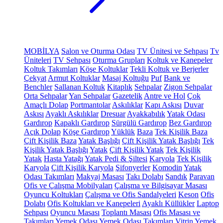
MOBİLYA
Salon ve Oturma Odası
TV Ünitesi ve Sehpası
Tv
Üniteleri
TV Sehpası
Oturma Grupları
Koltuk ve Kanepeler
Koltuk Takımları
Köşe Koltuklar
Tekli Koltuk ve Berjerler
Çekyat
Armut Koltuklar
Masaj Koltuğu
Puf
Bank ve
Benchler
Sallanan Koltuk
Kitaplık
Sehpalar
Zigon Sehpalar
Orta Sehpalar
Yan Sehpalar
Gazetelik
Antre ve Hol
Çok
Amaçlı Dolap
Portmantolar
Askılıklar
Kapı Askısı
Duvar
Askısı
Ayaklı Askılıklar
Dresuar
Ayakkabılık
Yatak Odası
Gardırop
Kapaklı Gardırop
Sürgülü Gardırop
Bez Gardırop
Açık Dolap
Köşe Gardırop
Yüklük
Baza
Tek Kişilik Baza
Çift Kişilik Baza
Yatak Başlığı
Çift Kişilik Yatak Başlığı
Tek
Kişilik Yatak Başlığı
Yatak
Çift Kişilik Yatak
Tek Kişilik
Yatak
Hasta Yatağı
Yatak Pedi & Şiltesi
Karyola
Tek Kişilik
Karyola
Çift Kişilik Karyola
Şifonyerler
Komodin
Yatak
Odası Takımları
Makyaj Masası
Takı Dolabı
Sandık
Paravan
Ofis ve Çalışma Mobilyaları
Çalışma ve Bilgisayar Masası
Oyuncu Koltukları
Çalışma ve Ofis Sandalyeleri
Keson
Ofis
Dolabı
Ofis Koltukları ve Kanepeleri
Ayaklı Küllükler
Laptop
Sehpası
Oyuncu Masası
Toplantı Masası
Ofis Masası ve
Takımları
Yemek Odası
Yemek Odası Takımları
Vitrin
Yemek