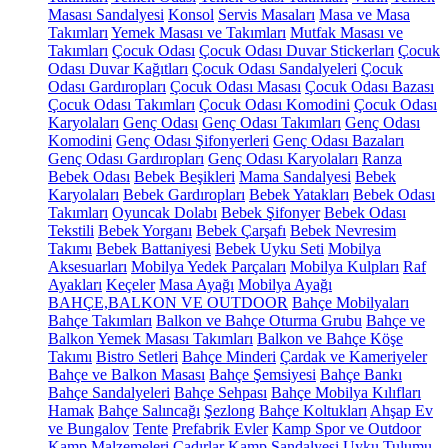
Masası Sandalyesi
Konsol
Servis Masaları
Masa ve Masa
Takımları
Yemek Masası ve Takımları
Mutfak Masası ve
Takımları
Çocuk Odası
Çocuk Odası Duvar Stickerları
Çocuk
Odası Duvar Kağıtları
Çocuk Odası Sandalyeleri
Çocuk
Odası Gardıropları
Çocuk Odası Masası
Çocuk Odası Bazası
Çocuk Odası Takımları
Çocuk Odası Komodini
Çocuk Odası
Karyolaları
Genç Odası
Genç Odası Takımları
Genç Odası
Komodini
Genç Odası Şifonyerleri
Genç Odası Bazaları
Genç Odası Gardıropları
Genç Odası Karyolaları
Ranza
Bebek Odası
Bebek Beşikleri
Mama Sandalyesi
Bebek
Karyolaları
Bebek Gardıropları
Bebek Yatakları
Bebek Odası
Takımları
Oyuncak Dolabı
Bebek Şifonyer
Bebek Odası
Tekstili
Bebek Yorganı
Bebek Çarşafı
Bebek Nevresim
Takımı
Bebek Battaniyesi
Bebek Uyku Seti
Mobilya
Aksesuarları
Mobilya Yedek Parçaları
Mobilya Kulpları
Raf
Ayakları
Keçeler
Masa Ayağı
Mobilya Ayağı
BAHÇE,BALKON VE OUTDOOR
Bahçe Mobilyaları
Bahçe Takımları
Balkon ve Bahçe Oturma Grubu
Bahçe ve
Balkon Yemek Masası Takımları
Balkon ve Bahçe Köşe
Takımı
Bistro Setleri
Bahçe Minderi
Çardak ve Kameriyeler
Bahçe ve Balkon Masası
Bahçe Şemsiyesi
Bahçe Bankı
Bahçe Sandalyeleri
Bahçe Sehpası
Bahçe Mobilya Kılıfları
Hamak
Bahçe Salıncağı
Şezlong
Bahçe Koltukları
Ahşap Ev
ve Bungalov
Tente
Prefabrik Evler
Kamp Spor ve Outdoor
Kamp Malzemeleri
Çadırlar
Kamp Sandalyesi
Uyku Tulumu