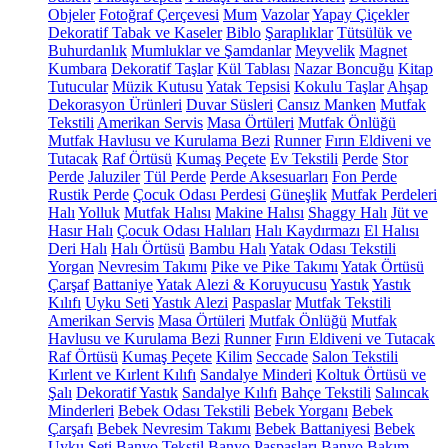
Objeler
Fotoğraf Çerçevesi
Mum
Vazolar
Yapay Çiçekler
Dekoratif Tabak ve Kaseler
Biblo
Şaraplıklar
Tütsülük ve
Buhurdanlık
Mumluklar ve Şamdanlar
Meyvelik
Magnet
Kumbara
Dekoratif Taşlar
Kül Tablası
Nazar Boncuğu
Kitap
Tutucular
Müzik Kutusu
Yatak Tepsisi
Kokulu Taşlar
Ahşap
Dekorasyon Ürünleri
Duvar Süsleri
Cansız Manken
Mutfak
Tekstili
Amerikan Servis
Masa Örtüleri
Mutfak Önlüğü
Mutfak Havlusu ve Kurulama Bezi
Runner
Fırın Eldiveni ve
Tutacak
Raf Örtüsü
Kumaş Peçete
Ev Tekstili
Perde
Stor
Perde
Jaluziler
Tül Perde
Perde Aksesuarları
Fon Perde
Rustik Perde
Çocuk Odası Perdesi
Güneşlik
Mutfak Perdeleri
Halı
Yolluk
Mutfak Halısı
Makine Halısı
Shaggy Halı
Jüt ve
Hasır Halı
Çocuk Odası Halıları
Halı Kaydırmazı
El Halısı
Deri Halı
Halı Örtüsü
Bambu Halı
Yatak Odası Tekstili
Yorgan
Nevresim Takımı
Pike ve Pike Takımı
Yatak Örtüsü
Çarşaf
Battaniye
Yatak Alezi & Koruyucusu
Yastık
Yastık
Kılıfı
Uyku Seti
Yastık Alezi
Paspaslar
Mutfak Tekstili
Amerikan Servis
Masa Örtüleri
Mutfak Önlüğü
Mutfak
Havlusu ve Kurulama Bezi
Runner
Fırın Eldiveni ve Tutacak
Raf Örtüsü
Kumaş Peçete
Kilim
Seccade
Salon Tekstili
Kırlent ve Kırlent Kılıfı
Sandalye Minderi
Koltuk Örtüsü ve
Şalı
Dekoratif Yastık
Sandalye Kılıfı
Bahçe Tekstili
Salıncak
Minderleri
Bebek Odası Tekstili
Bebek Yorganı
Bebek
Çarşafı
Bebek Nevresim Takımı
Bebek Battaniyesi
Bebek
Uyku Seti
Banyo Tekstil
Banyo Paspasları
Banyo Bakım