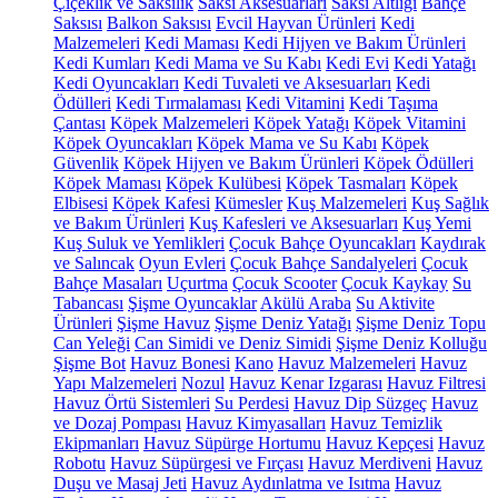
Çiçeklik ve Saksılık
Saksı Aksesuarları
Saksı Altlığı
Bahçe
Saksısı
Balkon Saksısı
Evcil Hayvan Ürünleri
Kedi
Malzemeleri
Kedi Maması
Kedi Hijyen ve Bakım Ürünleri
Kedi Kumları
Kedi Mama ve Su Kabı
Kedi Evi
Kedi Yatağı
Kedi Oyuncakları
Kedi Tuvaleti ve Aksesuarları
Kedi
Ödülleri
Kedi Tırmalaması
Kedi Vitamini
Kedi Taşıma
Çantası
Köpek Malzemeleri
Köpek Yatağı
Köpek Vitamini
Köpek Oyuncakları
Köpek Mama ve Su Kabı
Köpek
Güvenlik
Köpek Hijyen ve Bakım Ürünleri
Köpek Ödülleri
Köpek Maması
Köpek Kulübesi
Köpek Tasmaları
Köpek
Elbisesi
Köpek Kafesi
Kümesler
Kuş Malzemeleri
Kuş Sağlık
ve Bakım Ürünleri
Kuş Kafesleri ve Aksesuarları
Kuş Yemi
Kuş Suluk ve Yemlikleri
Çocuk Bahçe Oyuncakları
Kaydırak
ve Salıncak
Oyun Evleri
Çocuk Bahçe Sandalyeleri
Çocuk
Bahçe Masaları
Uçurtma
Çocuk Scooter
Çocuk Kaykay
Su
Tabancası
Şişme Oyuncaklar
Akülü Araba
Su Aktivite
Ürünleri
Şişme Havuz
Şişme Deniz Yatağı
Şişme Deniz Topu
Can Yeleği
Can Simidi ve Deniz Simidi
Şişme Deniz Kolluğu
Şişme Bot
Havuz Bonesi
Kano
Havuz Malzemeleri
Havuz
Yapı Malzemeleri
Nozul
Havuz Kenar Izgarası
Havuz Filtresi
Havuz Örtü Sistemleri
Su Perdesi
Havuz Dip Süzgeç
Havuz
ve Dozaj Pompası
Havuz Kimyasalları
Havuz Temizlik
Ekipmanları
Havuz Süpürge Hortumu
Havuz Kepçesi
Havuz
Robotu
Havuz Süpürgesi ve Fırçası
Havuz Merdiveni
Havuz
Duşu ve Masaj Jeti
Havuz Aydınlatma ve Isıtma
Havuz