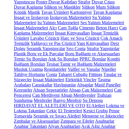
Yapıştırıcısı
Poster Duvar Kağıtları
Strafor
Duvar Çıtası
Duvar Kaplama
Silikon ve Mastikler
Silikon
Mum Silikon
Köpük
Mastik
Tavan Ürünleri
Kartonpiyer
Tavan Kaplama
İnşaat ve İzolasyon
İzolasyon Malzemeleri
Su Yalıtım
Malzemeleri
Isı Yalıtım Malzemeleri
Ses Yalıtım Malzemeleri
İnşaat Malzemeleri
Alçı
Cam Tuğla
Çimento
Beton Harcı
Çatı
Kaplama Malzemeleri
İnşaat Kimyasalları
İnşaat Temizlik
Ürünleri
Lavabo Çözücü
Harç ve Sıva Çözücü
Çok Amaçlı
Temizlik
Yağlayıcı ve Pas Çözücü
Yapı Kimyasalları
Derz
Dolgu
Seramik Yapıştırıcılar
Sıvı Conta
Strafor Yapıştırılar
Plastik Boru ve Ek Parçalar
Boru Bağlantı ve Aksesuarları
Temiz Su Boruları
Atık Su Boruları
PPRC Borular
Kombi
Bağlantı Boruları
Tesisat Tamir ve Bağlantı Malzemeleri
Musluk Uzatma
Regülatörler
Valfler ve Vanalar
Nipeller
Tahliye Hortumu
Conta
Taharet Çubuğu
Fittings
Tıpalar ve
Süzgeçler
İnşaat Makineleri
Elektrikli Vinçler
Taşıma
Arabaları
Caraskallar
Havlupanlar
Ahşaplar
Masif Paneller
Keresteler
Ahşap Seperatörler
Ahşap Çatı Malzemeleri
Çatı
Penceresi
Çatı Merdiveni
Ahşap Merdivenler
Trabzan
Sundurma
Menfezler
Banyo Menfezi
Su Deposu
HIRDAVAT EL ALETLERİ VE OTO
El Aletleri
Lokma ve
Lokma Takımları
Çekiç
El Testereleri
Kesici Grubu
Pense
Tornavida
Seramik ve Sıvacı Aletleri
Mengene ve İşkenceler
Zımbalar ve Aksesuarları
Zımpara ve Eğeler
Anahtarlar
Anahtar Takımları
Alyan Anahtarları
Açık Ağız Anahtar