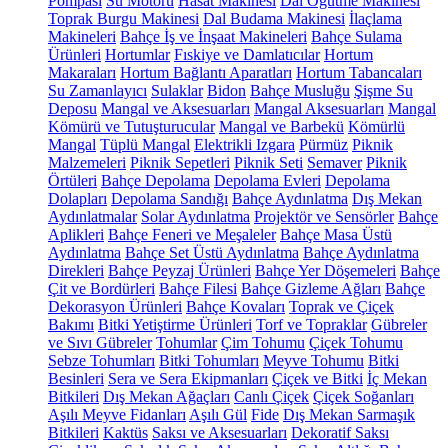
Pompası
Su Motoru
Hasat Makinesi
Dal Öğütme Makinesi
Toprak Burgu Makinesi
Dal Budama Makinesi
İlaçlama
Makineleri
Bahçe İş ve İnşaat Makineleri
Bahçe Sulama
Ürünleri
Hortumlar
Fıskiye ve Damlatıcılar
Hortum
Makaraları
Hortum Bağlantı Aparatları
Hortum Tabancaları
Su Zamanlayıcı
Sulaklar
Bidon
Bahçe Musluğu
Şişme Su
Deposu
Mangal ve Aksesuarları
Mangal Aksesuarları
Mangal
Kömürü ve Tutuşturucular
Mangal ve Barbekü
Kömürlü
Mangal
Tüplü Mangal
Elektrikli Izgara
Pürmüz
Piknik
Malzemeleri
Piknik Sepetleri
Piknik Seti
Semaver
Piknik
Örtüleri
Bahçe Depolama
Depolama Evleri
Depolama
Dolapları
Depolama Sandığı
Bahçe Aydınlatma
Dış Mekan
Aydınlatmalar
Solar Aydınlatma
Projektör ve Sensörler
Bahçe
Aplikleri
Bahçe Feneri ve Meşaleler
Bahçe Masa Üstü
Aydınlatma
Bahçe Set Üstü Aydınlatma
Bahçe Aydınlatma
Direkleri
Bahçe Peyzaj Ürünleri
Bahçe Yer Döşemeleri
Bahçe
Çit ve Bordürleri
Bahçe Filesi
Bahçe Gizleme Ağları
Bahçe
Dekorasyon Ürünleri
Bahçe Kovaları
Toprak ve Çiçek
Bakımı
Bitki Yetiştirme Ürünleri
Torf ve Topraklar
Gübreler
ve Sıvı Gübreler
Tohumlar
Çim Tohumu
Çiçek Tohumu
Sebze Tohumları
Bitki Tohumları
Meyve Tohumu
Bitki
Besinleri
Sera ve Sera Ekipmanları
Çiçek ve Bitki
İç Mekan
Bitkileri
Dış Mekan Ağaçları
Canlı Çiçek
Çiçek Soğanları
Aşılı Meyve Fidanları
Aşılı Gül
Fide
Dış Mekan Sarmaşık
Bitkileri
Kaktüs
Saksı ve Aksesuarları
Dekoratif Saksı