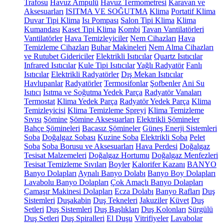
Trafosu
Havuz Ampulü
Havuz Termometresi
Karavan ve
Aksesuarları
ISITMA VE SOĞUTMA
Klima
Portatif Klima
Duvar Tipi Klima
Isı Pompası
Salon Tipi Klima
Klima
Kumandası
Kaset Tipi Klima
Kombi
Tavan Vantilatörleri
Vantilatörler
Hava Temizleyiciler
Nem Cihazları
Hava
Temizleme Cihazları
Buhar Makineleri
Nem Alma Cihazları
ve Rutubet Gidericiler
Elektrikli Isıtıcılar
Quartz Isıtıcılar
Infrared Isıtıcılar
Kule Tipi Isıtıcılar
Yağlı Radyatör
Fanlı
Isıtıcılar
Elektrikli Radyatörler
Dış Mekan Isıtıcılar
Havlupanlar
Radyatörler
Termosifonlar
Şofbenler
Ani Su
Isıtıcı
Isıtma ve Soğutma Yedek Parça
Radyatör Vanaları
Termostat
Klima Yedek Parça
Radyatör Yedek Parça
Klima
Temizleyicisi
Klima Temizleme Spreyi
Klima Temizleme
Sıvısı
Şömine
Şömine Aksesuarları
Elektrikli Şömineler
Bahçe Şömineleri
Bacasız Şömineler
Güneş Enerji Sistemleri
Soba
Doğalgaz Sobası
Kuzine Soba
Elektrikli Soba
Pelet
Soba
Soba Borusu ve Aksesuarları
Hava Perdesi
Doğalgaz
Tesisat Malzemeleri
Doğalgaz Hortumu
Doğalgaz Menfezleri
Tesisat Temizleme Sıvıları
Boyler
Kalorifer Kazanı
BANYO
Banyo Dolapları
Aynalı Banyo Dolabı
Banyo Boy Dolapları
Lavabolu Banyo Dolapları
Çok Amaçlı Banyo Dolapları
Çamaşır Makinesi Dolapları
Ecza Dolabı
Banyo Rafları
Duş
Sistemleri
Duşakabin
Duş Tekneleri
Jakuziler
Küvet
Duş
Setleri
Duş Sistemleri
Duş Başlıkları
Duş Kolonları
Sürgülü
Duş Setleri
Duş Spiralleri
El Duşu
Vitrifiyeler
Lavabolar