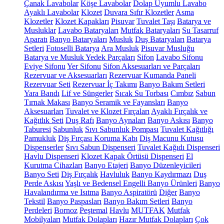
Çanak Lavabolar
Köşe Lavabolar
Dolap Uyumlu Lavabo
Ayaklı Lavabolar
Klozet
Duvara Sıfır Klozetler
Asma
Klozetler
Klozet Kapakları
Pisuvar
Tuvalet Taşı
Batarya ve
Musluklar
Lavabo Bataryaları
Mutfak Bataryaları
Su Tasarruf
Aparatı
Banyo Bataryaları
Musluk
Duş Bataryaları
Batarya
Setleri
Fotoselli Batarya
Ara Musluk
Pisuvar Musluğu
Batarya ve Musluk Yedek Parçaları
Sifon
Lavabo Sifonu
Eviye Sifonu
Yer Sifonu
Sifon Aksesuarları ve Parçaları
Rezervuar ve Aksesuarları
Rezervuar Kumanda Paneli
Rezervuar Seti
Rezervuar İç Takımı
Banyo Bakım Setleri
Yara Bandı
Lif ve Süngerler
Sıcak Su Torbası
Cımbız
Sabun
Tırnak Makası
Banyo Seramik ve Fayansları
Banyo
Aksesuarları
Tuvalet ve Klozet Fırçaları
Ayaklı Fırçalık ve
Kağıtlık Seti
Duş Rafı
Banyo Aynaları
Banyo Askısı
Banyo
Taburesi
Sabunluk
Sıvı Sabunluk Pompası
Tuvalet Kağıtlığı
Pamukluk
Diş Fırçası Koruma Kabı
Diş Macunu Kutusu
Dispenserler
Sıvı Sabun Dispenseri
Tuvalet Kağıdı Dispenseri
Havlu Dispenseri
Klozet Kapak Örtüsü Dispenseri
El
Kurutma Cihazları
Banyo Etajeri
Banyo Düzenleyicileri
Banyo Seti
Diş Fırçalık
Havluluk
Banyo Kaydırmazı
Duş
Perde Askısı
Yaşlı ve Bedensel Engelli Banyo Ürünleri
Banyo
Havalandırma ve Isıtma
Banyo Aspiratörü
Diğer
Banyo
Tekstil
Banyo Paspasları
Banyo Bakım Setleri
Banyo
Perdeleri
Bornoz
Peştemal
Havlu
MUTFAK
Mutfak
Mobilyaları
Mutfak Dolapları
Hazır Mutfak Dolapları
Çok