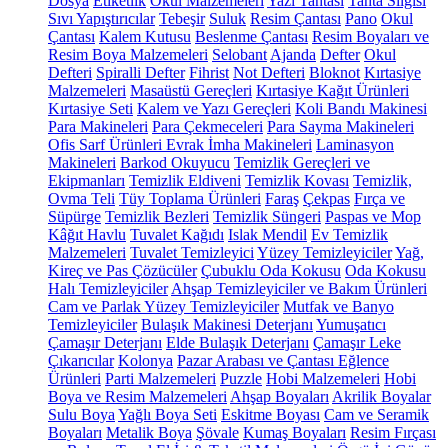
Dosya
Etiketlik
Okul Malzemeleri
Yazı Tahtası
Tahta Silgisi
Sıvı Yapıştırıcılar
Tebeşir
Suluk
Resim Çantası
Pano
Okul
Çantası
Kalem Kutusu
Beslenme Çantası
Resim Boyaları ve
Resim Boya Malzemeleri
Selobant
Ajanda
Defter
Okul
Defteri
Spiralli Defter
Fihrist
Not Defteri
Bloknot
Kırtasiye
Malzemeleri
Masaüstü Gereçleri
Kırtasiye Kağıt Ürünleri
Kırtasiye Seti
Kalem ve Yazı Gereçleri
Koli Bandı Makinesi
Para Makineleri
Para Çekmeceleri
Para Sayma Makineleri
Ofis Sarf Ürünleri
Evrak İmha Makineleri
Laminasyon
Makineleri
Barkod Okuyucu
Temizlik Gereçleri ve
Ekipmanları
Temizlik Eldiveni
Temizlik Kovası
Temizlik,
Ovma Teli
Tüy Toplama Ürünleri
Faraş
Çekpas
Fırça ve
Süpürge
Temizlik Bezleri
Temizlik Süngeri
Paspas ve Mop
Kâğıt Havlu
Tuvalet Kağıdı
Islak Mendil
Ev Temizlik
Malzemeleri
Tuvalet Temizleyici
Yüzey Temizleyiciler
Yağ,
Kireç ve Pas Çözücüler
Çubuklu Oda Kokusu
Oda Kokusu
Halı Temizleyiciler
Ahşap Temizleyiciler ve Bakım Ürünleri
Cam ve Parlak Yüzey Temizleyiciler
Mutfak ve Banyo
Temizleyiciler
Bulaşık Makinesi Deterjanı
Yumuşatıcı
Çamaşır Deterjanı
Elde Bulaşık Deterjanı
Çamaşır Leke
Çıkarıcılar
Kolonya
Pazar Arabası ve Çantası
Eğlence
Ürünleri
Parti Malzemeleri
Puzzle
Hobi Malzemeleri
Hobi
Boya ve Resim Malzemeleri
Ahşap Boyaları
Akrilik Boyalar
Sulu Boya
Yağlı Boya Seti
Eskitme Boyası
Cam ve Seramik
Boyaları
Metalik Boya
Şövale
Kumaş Boyaları
Resim Fırçası