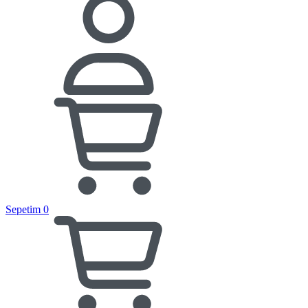
Sepetim
0