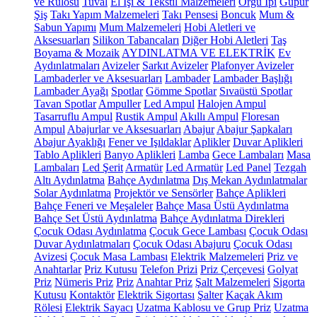
ve Rulosu
Tuval
El İşi & Tekstil Malzemeleri
Örgü İpi
Güpür
Şiş
Takı Yapım Malzemeleri
Takı Pensesi
Boncuk
Mum &
Sabun Yapımı
Mum Malzemeleri
Hobi Aletleri ve
Aksesuarları
Silikon Tabancaları
Diğer Hobi Aletleri
Taş
Boyama & Mozaik
AYDINLATMA VE ELEKTRİK
Ev
Aydınlatmaları
Avizeler
Sarkıt Avizeler
Plafonyer Avizeler
Lambaderler ve Aksesuarları
Lambader
Lambader Başlığı
Lambader Ayağı
Spotlar
Gömme Spotlar
Sıvaüstü Spotlar
Tavan Spotlar
Ampuller
Led Ampul
Halojen Ampul
Tasarruflu Ampul
Rustik Ampul
Akıllı Ampul
Floresan
Ampul
Abajurlar ve Aksesuarları
Abajur
Abajur Şapkaları
Abajur Ayaklığı
Fener ve Işıldaklar
Aplikler
Duvar Aplikleri
Tablo Aplikleri
Banyo Aplikleri
Lamba
Gece Lambaları
Masa
Lambaları
Led Şerit
Armatür
Led Armatür
Led Panel
Tezgah
Altı Aydınlatma
Bahçe Aydınlatma
Dış Mekan Aydınlatmalar
Solar Aydınlatma
Projektör ve Sensörler
Bahçe Aplikleri
Bahçe Feneri ve Meşaleler
Bahçe Masa Üstü Aydınlatma
Bahçe Set Üstü Aydınlatma
Bahçe Aydınlatma Direkleri
Çocuk Odası Aydınlatma
Çocuk Gece Lambası
Çocuk Odası
Duvar Aydınlatmaları
Çocuk Odası Abajuru
Çocuk Odası
Avizesi
Çocuk Masa Lambası
Elektrik Malzemeleri
Priz ve
Anahtarlar
Priz Kutusu
Telefon Prizi
Priz Çerçevesi
Golyat
Priz
Nümeris Priz
Priz
Anahtar Priz
Şalt Malzemeleri
Sigorta
Kutusu
Kontaktör
Elektrik Sigortası
Şalter
Kaçak Akım
Rölesi
Elektrik Sayacı
Uzatma Kablosu ve Grup Priz
Uzatma