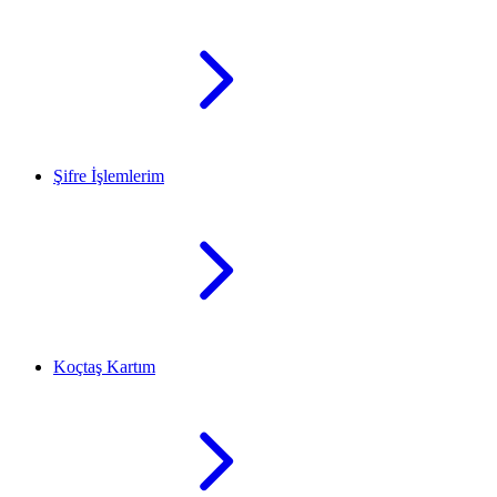
Şifre İşlemlerim
Koçtaş Kartım