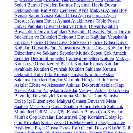
Setleri
Banyo Perdeleri
Bornoz
Peştemal
Havlu
Duvar
Dekorasyonu
Raf
Ayna
Çerçeveli Ayna
Makyaj Aynası
Boy
Aynası
Salon Aynası
Yatak Odası Aynası
Parçalı Ayna
Dresuar Aynası
Duvar Aynası
Ayaklı Ayna
Tablo
Poster
Duvar Panoları
Duvar Halısı ve Örtüsü
Duvar Kağıtları
Boyanabilir Duvar Kağıtları
3 Boyutlu Duvar Kağıtları
Duvar
Stickerları ve Etiketleri
Dekoratif Duvar Kağıtları
Yapışkanlı
Folyolar
Çocuk Odası Duvar Stickerları
Çocuk Odası Duvar
Kağıtları
Duvar Kağıdı Yapıştırıcısı
Poster Duvar Kağıtları
Ev
Düzenleme ve Saklama
Sepetler
Mutfak Sepeti
Çok Amaçlı
Sepetler
Dekoratif Sepetler
Çamaşır Sepetleri
Kutular
Makyaj
Kutusu ve Organizerleri
Plastik Kutular
Kumaş Kutular
Ayakkabı Kutuları
Oyuncak Kutuları
Saklama Kutusu
Dekoratif Kutu
Takı Kutusu
Çamaşır Kurutma Askısı
Saklama Hurçları
Hurçlar
Vakumlu Hurçlar
Halı Hurcu
Askılar
Elbise ve Aksesuar Askıları
Dekoratif Askılar
Kapı
Arkası Askıları
Yapışkanlı Askılar
Vestiyer Askısı
Takı Askısı
Bavul İçi Düzenleyici
Kurutma Makinesi Topu
Şemsiye
Dolap İçi Düzenleyici
Makyaj Çantası
Duvar ve Masa
Saatleri
Masa Saati
Duvar Saatleri
Bahçe Tekstili
Salıncak
Minderleri
Ütü Masası
Çöp Kovaları
Banyo Çöp Kovaları
Mutfak Çöp Kovaları
Endüstriyel Çöp Kovaları
Dolap İçi
Çöp Kovaları
Kırtasiye ve Ofis Malzemeleri
Dosyalama ve
Arşivleme
Poşet Dosya
Evrak Rafı
Çıtçıtlı Dosya
Klasör
Telli