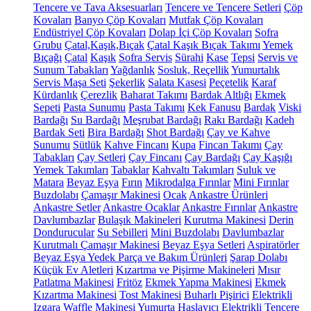
Tencere ve Tava Aksesuarları
Tencere ve Tencere Setleri
Çöp
Kovaları
Banyo Çöp Kovaları
Mutfak Çöp Kovaları
Endüstriyel Çöp Kovaları
Dolap İçi Çöp Kovaları
Sofra
Grubu
Çatal,Kaşık,Bıçak
Çatal Kaşık Bıçak Takımı
Yemek
Bıçağı
Çatal
Kaşık
Sofra Servis
Sürahi
Kase
Tepsi
Servis ve
Sunum Tabakları
Yağdanlık
Sosluk, Reçellik
Yumurtalık
Servis Maşa Seti
Şekerlik
Salata Kasesi
Peçetelik
Karaf
Kürdanlık
Çerezlik
Baharat Takımı
Bardak Altlığı
Ekmek
Sepeti
Pasta Sunumu
Pasta Takımı
Kek Fanusu
Bardak
Viski
Bardağı
Su Bardağı
Meşrubat Bardağı
Rakı Bardağı
Kadeh
Bardak Seti
Bira Bardağı
Shot Bardağı
Çay ve Kahve
Sunumu
Sütlük
Kahve Fincanı
Kupa
Fincan Takımı
Çay
Tabakları
Çay Setleri
Çay Fincanı
Çay Bardağı
Çay Kaşığı
Yemek Takımları
Tabaklar
Kahvaltı Takımları
Suluk ve
Matara
Beyaz Eşya
Fırın
Mikrodalga Fırınlar
Mini Fırınlar
Buzdolabı
Çamaşır Makinesi
Ocak
Ankastre Ürünleri
Ankastre Setler
Ankastre Ocaklar
Ankastre Fırınlar
Ankastre
Davlumbazlar
Bulaşık Makineleri
Kurutma Makinesi
Derin
Dondurucular
Su Sebilleri
Mini Buzdolabı
Davlumbazlar
Kurutmalı Çamaşır Makinesi
Beyaz Eşya Setleri
Aspiratörler
Beyaz Eşya Yedek Parça ve Bakım Ürünleri
Şarap Dolabı
Küçük Ev Aletleri
Kızartma ve Pişirme Makineleri
Mısır
Patlatma Makinesi
Fritöz
Ekmek Yapma Makinesi
Ekmek
Kızartma Makinesi
Tost Makinesi
Buharlı Pişirici
Elektrikli
Izgara
Waffle Makinesi
Yumurta Haşlayıcı
Elektrikli Tencere