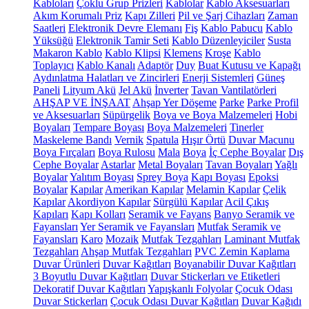
Kabloları
Çoklu Grup Prizleri
Kablolar
Kablo Aksesuarları
Akım Korumalı Priz
Kapı Zilleri
Pil ve Şarj Cihazları
Zaman
Saatleri
Elektronik Devre Elemanı
Fiş
Kablo Pabucu
Kablo
Yüksüğü
Elektronik Tamir Seti
Kablo Düzenleyiciler
Susta
Makaron Kablo
Kablo Klipsi
Klemens
Kroşe
Kablo
Toplayıcı
Kablo Kanalı
Adaptör
Duy
Buat Kutusu ve Kapağı
Aydınlatma Halatları ve Zincirleri
Enerji Sistemleri
Güneş
Paneli
Lityum Akü
Jel Akü
İnverter
Tavan Vantilatörleri
AHŞAP VE İNŞAAT
Ahşap Yer Döşeme
Parke
Parke Profil
ve Aksesuarları
Süpürgelik
Boya ve Boya Malzemeleri
Hobi
Boyaları
Tempare Boyası
Boya Malzemeleri
Tinerler
Maskeleme Bandı
Vernik
Spatula
Hışır Örtü
Duvar Macunu
Boya Fırçaları
Boya Rulosu
Mala
Boya
İç Cephe Boyalar
Dış
Cephe Boyalar
Astarlar
Metal Boyaları
Tavan Boyaları
Yağlı
Boyalar
Yalıtım Boyası
Sprey Boya
Kapı Boyası
Epoksi
Boyalar
Kapılar
Amerikan Kapılar
Melamin Kapılar
Çelik
Kapılar
Akordiyon Kapılar
Sürgülü Kapılar
Acil Çıkış
Kapıları
Kapı Kolları
Seramik ve Fayans
Banyo Seramik ve
Fayansları
Yer Seramik ve Fayansları
Mutfak Seramik ve
Fayansları
Karo
Mozaik
Mutfak Tezgahları
Laminant Mutfak
Tezgahları
Ahşap Mutfak Tezgahları
PVC Zemin Kaplama
Duvar Ürünleri
Duvar Kağıtları
Boyanabilir Duvar Kağıtları
3 Boyutlu Duvar Kağıtları
Duvar Stickerları ve Etiketleri
Dekoratif Duvar Kağıtları
Yapışkanlı Folyolar
Çocuk Odası
Duvar Stickerları
Çocuk Odası Duvar Kağıtları
Duvar Kağıdı