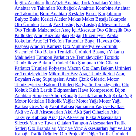
İngiliz Anahtarı
İki Ağızlı Anahtar
Tork Anahtarı
Yıldız
Anahtar ve Takımları
Kurbağcık Anahtarı
Kombine Anahtar
ve Takımları
Boru Anahtarı
Keskiler
Keser
Kargaburun
Balyoz
Balta
Kesici Aletler
Makas
Maket Bıçağı
Iskarpela
Oto Ürünleri
Lastik
Yaz Lastiği
Kış Lastiği
4 Mevsim Lastik
Oto Teknik Malzemeler
Araç İçi Aksesuar
Oto Güneşlik
Oto
Küllükler
Araç Buzdolapları
Bagaj Düzenleyici
Araba
Kokuları
Araç İçi Telefon Tutucular
Bagaj Havuzu
Oto
Paspası
Araç İçi Kamera
Oto Multimedya ve Görüntü
Sistemleri
Oto Bakım Temizlik Ürünleri
Basınçlı Yıkama
Makineleri
Tampon Parlatıcı ve Temizleyiciler
Torpido
Temizlik ve Bakım Ürünleri
Oto Şampuan
Oto Cila ve
Parlatıcı Ürünleri
Polyester Macun
Oto Cam Bakım Ürünleri
ve Temizleyiciler
Mikrofiber Bez
Araç Temizlik Seti
Araç
Boyaları
Araç Süpürgeleri
Araba Çizik Giderici
Motor
Temizleyici ve Bakım Ürünleri
Radyatör Temizleyiciler
Oto
Koltuk Kılıfı
Lastik Ekipmanları
Hava Kompresörü
Bijon
Anahtarı
Sibop ve Sibop Kapağı
Lastik Tamir Kiti
Kriko
Yağ
Motor Katkıları
Hidrolik Yağlar
Motor Yağı
Motor Yağı
Katkısı
Gres Yağı
Yakıt Katkısı
Şanzıman Yağı ve Katkısı
Akü ve Akü Aksesuarları
Akü
Akü Şarj Cihazları
Akü
Takviye Kablosu
Araç Dış Aksesuar
Plaka Aksesuarları
Silecek
Yan ve Tavan Çıtaları
Tampon Aksesuarları
Trafik
Setleri
Oto Brandaları
Vinç ve Vinç Aksesuarları
Jant ve Jant
Kapağı
Trafik Ürünleri
Oto Projektör
Diğer Trafik Ürünleri