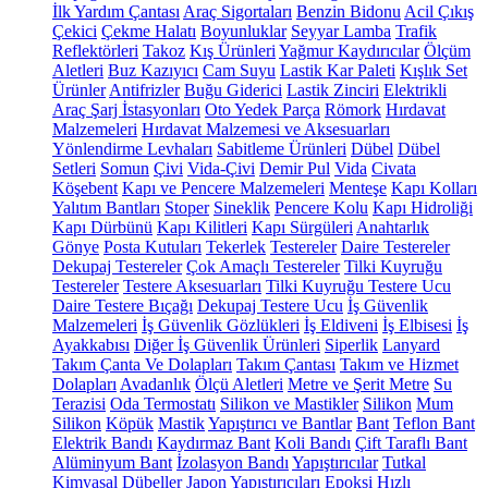
İlk Yardım Çantası
Araç Sigortaları
Benzin Bidonu
Acil Çıkış
Çekici
Çekme Halatı
Boyunluklar
Seyyar Lamba
Trafik
Reflektörleri
Takoz
Kış Ürünleri
Yağmur Kaydırıcılar
Ölçüm
Aletleri
Buz Kazıyıcı
Cam Suyu
Lastik Kar Paleti
Kışlık Set
Ürünler
Antifrizler
Buğu Giderici
Lastik Zinciri
Elektrikli
Araç Şarj İstasyonları
Oto Yedek Parça
Römork
Hırdavat
Malzemeleri
Hırdavat Malzemesi ve Aksesuarları
Yönlendirme Levhaları
Sabitleme Ürünleri
Dübel
Dübel
Setleri
Somun
Çivi
Vida-Çivi
Demir Pul
Vida
Civata
Köşebent
Kapı ve Pencere Malzemeleri
Menteşe
Kapı Kolları
Yalıtım Bantları
Stoper
Sineklik
Pencere Kolu
Kapı Hidroliği
Kapı Dürbünü
Kapı Kilitleri
Kapı Sürgüleri
Anahtarlık
Gönye
Posta Kutuları
Tekerlek
Testereler
Daire Testereler
Dekupaj Testereler
Çok Amaçlı Testereler
Tilki Kuyruğu
Testereler
Testere Aksesuarları
Tilki Kuyruğu Testere Ucu
Daire Testere Bıçağı
Dekupaj Testere Ucu
İş Güvenlik
Malzemeleri
İş Güvenlik Gözlükleri
İş Eldiveni
İş Elbisesi
İş
Ayakkabısı
Diğer İş Güvenlik Ürünleri
Siperlik
Lanyard
Takım Çanta Ve Dolapları
Takım Çantası
Takım ve Hizmet
Dolapları
Avadanlık
Ölçü Aletleri
Metre ve Şerit Metre
Su
Terazisi
Oda Termostatı
Silikon ve Mastikler
Silikon
Mum
Silikon
Köpük
Mastik
Yapıştırıcı ve Bantlar
Bant
Teflon Bant
Elektrik Bandı
Kaydırmaz Bant
Koli Bandı
Çift Taraflı Bant
Alüminyum Bant
İzolasyon Bandı
Yapıştırıcılar
Tutkal
Kimyasal Dübeller
Japon Yapıştırıcıları
Epoksi
Hızlı