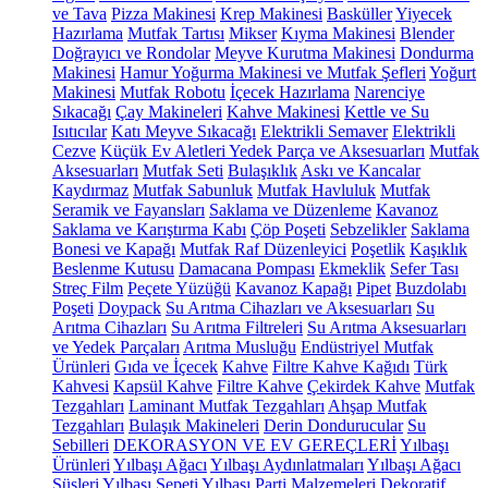
ve Tava
Pizza Makinesi
Krep Makinesi
Basküller
Yiyecek
Hazırlama
Mutfak Tartısı
Mikser
Kıyma Makinesi
Blender
Doğrayıcı ve Rondolar
Meyve Kurutma Makinesi
Dondurma
Makinesi
Hamur Yoğurma Makinesi ve Mutfak Şefleri
Yoğurt
Makinesi
Mutfak Robotu
İçecek Hazırlama
Narenciye
Sıkacağı
Çay Makineleri
Kahve Makinesi
Kettle ve Su
Isıtıcılar
Katı Meyve Sıkacağı
Elektrikli Semaver
Elektrikli
Cezve
Küçük Ev Aletleri Yedek Parça ve Aksesuarları
Mutfak
Aksesuarları
Mutfak Seti
Bulaşıklık
Askı ve Kancalar
Kaydırmaz
Mutfak Sabunluk
Mutfak Havluluk
Mutfak
Seramik ve Fayansları
Saklama ve Düzenleme
Kavanoz
Saklama ve Karıştırma Kabı
Çöp Poşeti
Sebzelikler
Saklama
Bonesi ve Kapağı
Mutfak Raf Düzenleyici
Poşetlik
Kaşıklık
Beslenme Kutusu
Damacana Pompası
Ekmeklik
Sefer Tası
Streç Film
Peçete Yüzüğü
Kavanoz Kapağı
Pipet
Buzdolabı
Poşeti
Doypack
Su Arıtma Cihazları ve Aksesuarları
Su
Arıtma Cihazları
Su Arıtma Filtreleri
Su Arıtma Aksesuarları
ve Yedek Parçaları
Arıtma Musluğu
Endüstriyel Mutfak
Ürünleri
Gıda ve İçecek
Kahve
Filtre Kahve Kağıdı
Türk
Kahvesi
Kapsül Kahve
Filtre Kahve
Çekirdek Kahve
Mutfak
Tezgahları
Laminant Mutfak Tezgahları
Ahşap Mutfak
Tezgahları
Bulaşık Makineleri
Derin Dondurucular
Su
Sebilleri
DEKORASYON VE EV GEREÇLERİ
Yılbaşı
Ürünleri
Yılbaşı Ağacı
Yılbaşı Aydınlatmaları
Yılbaşı Ağacı
Süsleri
Yılbaşı Sepeti
Yılbaşı Parti Malzemeleri
Dekoratif