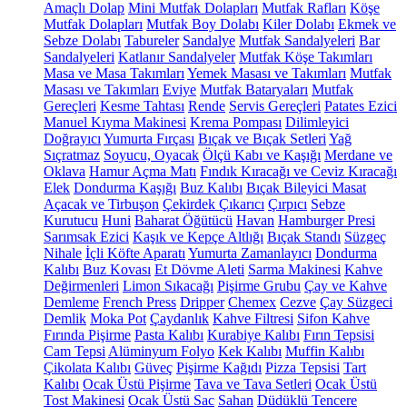
Amaçlı Dolap
Mini Mutfak Dolapları
Mutfak Rafları
Köşe
Mutfak Dolapları
Mutfak Boy Dolabı
Kiler Dolabı
Ekmek ve
Sebze Dolabı
Tabureler
Sandalye
Mutfak Sandalyeleri
Bar
Sandalyeleri
Katlanır Sandalyeler
Mutfak Köşe Takımları
Masa ve Masa Takımları
Yemek Masası ve Takımları
Mutfak
Masası ve Takımları
Eviye
Mutfak Bataryaları
Mutfak
Gereçleri
Kesme Tahtası
Rende
Servis Gereçleri
Patates Ezici
Manuel Kıyma Makinesi
Krema Pompası
Dilimleyici
Doğrayıcı
Yumurta Fırçası
Bıçak ve Bıçak Setleri
Yağ
Sıçratmaz
Soyucu, Oyacak
Ölçü Kabı ve Kaşığı
Merdane ve
Oklava
Hamur Açma Matı
Fındık Kıracağı ve Ceviz Kıracağı
Elek
Dondurma Kaşığı
Buz Kalıbı
Bıçak Bileyici Masat
Açacak ve Tirbuşon
Çekirdek Çıkarıcı
Çırpıcı
Sebze
Kurutucu
Huni
Baharat Öğütücü
Havan
Hamburger Presi
Sarımsak Ezici
Kaşık ve Kepçe Altlığı
Bıçak Standı
Süzgeç
Nihale
İçli Köfte Aparatı
Yumurta Zamanlayıcı
Dondurma
Kalıbı
Buz Kovası
Et Dövme Aleti
Sarma Makinesi
Kahve
Değirmenleri
Limon Sıkacağı
Pişirme Grubu
Çay ve Kahve
Demleme
French Press
Dripper
Chemex
Cezve
Çay Süzgeci
Demlik
Moka Pot
Çaydanlık
Kahve Filtresi
Sifon Kahve
Fırında Pişirme
Pasta Kalıbı
Kurabiye Kalıbı
Fırın Tepsisi
Cam Tepsi
Alüminyum Folyo
Kek Kalıbı
Muffin Kalıbı
Çikolata Kalıbı
Güveç
Pişirme Kağıdı
Pizza Tepsisi
Tart
Kalıbı
Ocak Üstü Pişirme
Tava ve Tava Setleri
Ocak Üstü
Tost Makinesi
Ocak Üstü Sac
Sahan
Düdüklü Tencere