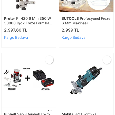
Proter
Pr 420 6 Mm 350 W
BUTOOLS
Profosyonel Freze
30000 D/dk Freze Formika
6 Mm Makinası
Laminant Temizleme
2.997,60 TL
2.999 TL
P1ea280
Kargo Bedava
Kargo Bedava
Einhell
Set-8 (einhell Tp-ro
Makita
3711 Formika