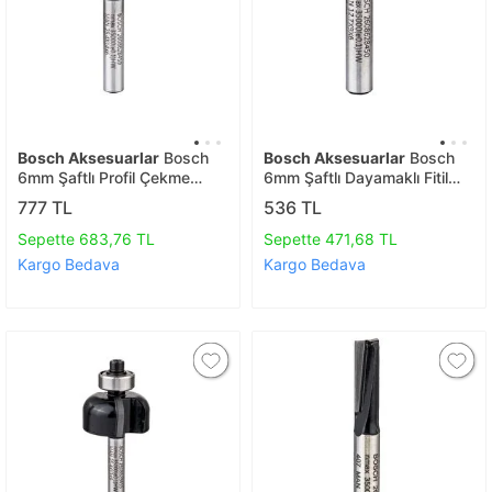
Bosch Aksesuarlar
Bosch
Bosch Aksesuarlar
Bosch
6mm Şaftlı Profil Çekme
6mm Şaftlı Dayamaklı Fitil
Freze Ucu 6*25,4*46
Freze Ucu 6*12,7*40
777 TL
536 TL
2608628459
2608628450
Sepette 683,76 TL
Sepette 471,68 TL
Kargo Bedava
Kargo Bedava