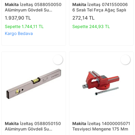
Makita
İzeltaş 0588050050
Makita
İzeltaş 0741550006
Alüminyum Gövdeli Su
6 Sıralı Tel Fırça Ağaç Saplı
Terazisi 500 Mm
1.937,90 TL
272,14 TL
Sepette 1.744,11 TL
Sepette 244,93 TL
Kargo Bedava
Makita
İzeltaş 0588050150
Makita
İzeltaş 14000005071
Alüminyum Gövdeli Su
Tesviyeci Mengene 175 Mm
Terazisi 1500 Mm