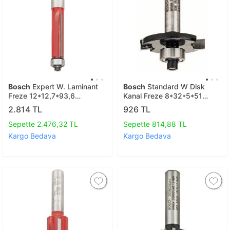
Bosch
Expert W. Laminant
Bosch
Standard W Disk
Freze 12*12,7*93,6
Kanal Freze 8*32*5*51
Mm 2608629382
Mm 2608628403
2.814 TL
926 TL
Sepette 2.476,32 TL
Sepette 814,88 TL
Kargo Bedava
Kargo Bedava