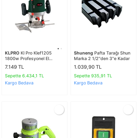
KLPRO
Kl Pro Klef1205
Shuneng
Pafta Tarağı Shun
1800w Profesyonel El
Marka 2 1/2''den 3''e Kadar
Frezesi 6-8-12 Mm
7.149 TL
1.039,90 TL
Sepette 6.434,1 TL
Sepette 935,91 TL
Kargo Bedava
Kargo Bedava