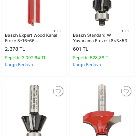
Bosch
Expert Wood Kanal
Bosch
Standard W
Freze 8*16*66
Yuvarlama Frezesi 8x3x53
Mm 2608629361
Mm 2608628344
2.378 TL
601 TL
Sepette 2.092,64 TL
Sepette 528,88 TL
Kargo Bedava
Kargo Bedava