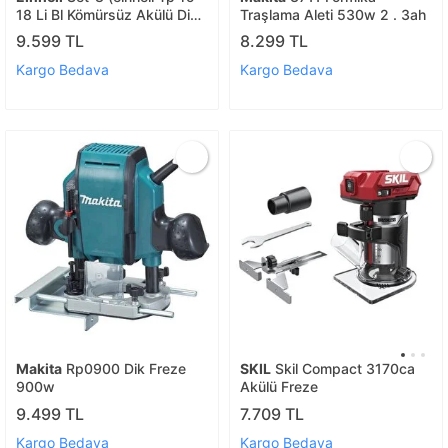
18 Li Bl Kömürsüz Akülü Dik
Traşlama Aleti 530w 2 . 3ah
Freze+einhell 18v 4,0 Ah Pxc
9.599 TL
8.299 TL
Starter Kit, Akü & Şarj Cihazı)
Kargo Bedava
Kargo Bedava
Makita
Rp0900 Dik Freze
SKIL
Skil Compact 3170ca
900w
Akülü Freze
9.499 TL
7.709 TL
Kargo Bedava
Kargo Bedava