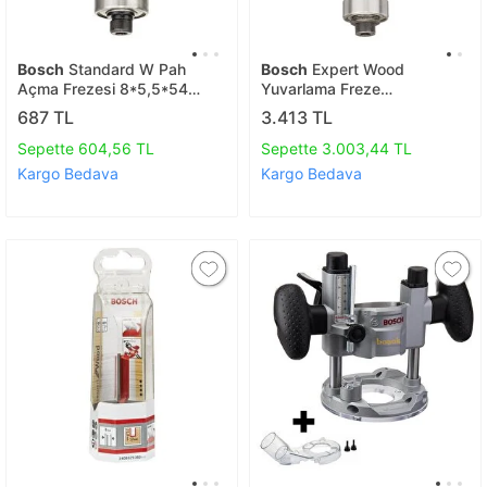
Bosch
Standard W Pah
Bosch
Expert Wood
Açma Frezesi 8*5,5*54
Yuvarlama Freze
Mm 2608628351
8*12,7*61mm 2608629377
687 TL
3.413 TL
Sepette 604,56 TL
Sepette 3.003,44 TL
Kargo Bedava
Kargo Bedava