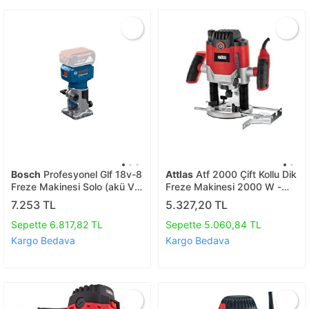
Bosch
Profesyonel Glf 18v-8
Attlas
Atf 2000 Çift Kollu Dik
Freze Makinesi Solo (akü Ve
Freze Makinesi 2000 W -
Şarj Cihazı Yoktur)
A01106078
7.253 TL
5.327,20 TL
06016c6020
Sepette 6.817,82 TL
Sepette 5.060,84 TL
Kargo Bedava
Kargo Bedava