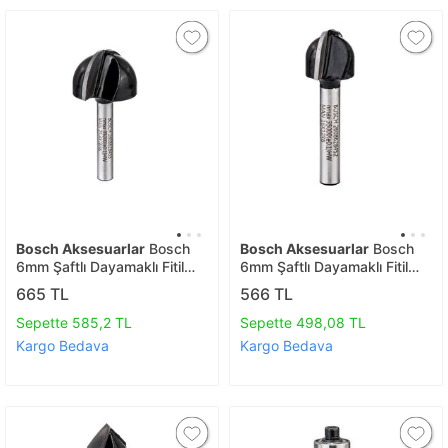
Bosch Aksesuarlar
Bosch
Bosch Aksesuarlar
Bosch
6mm Şaftlı Dayamaklı Fitil
6mm Şaftlı Dayamaklı Fitil
Freze Ucu 6*25,4*49
Freze Ucu 6*15,9*45
665 TL
566 TL
2608628453
2608628452
Sepette 585,2 TL
Sepette 498,08 TL
Kargo Bedava
Kargo Bedava