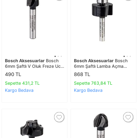
Bosch Aksesuarlar
Bosch
Bosch Aksesuarlar
Bosch
6mm Şaftlı V Oluk Freze Ucu
6mm Şaftlı Lamba Açma
6*12,7*45 2608628447
Freze Ucu 6*25,4*54
490 TL
868 TL
2608628449
Sepette 431,2 TL
Sepette 763,84 TL
Kargo Bedava
Kargo Bedava