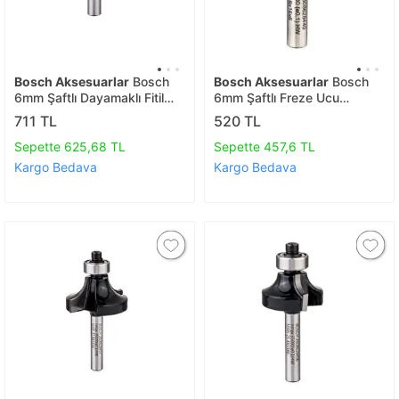
Bosch Aksesuarlar
Bosch
Bosch Aksesuarlar
Bosch
6mm Şaftlı Dayamaklı Fitil
6mm Şaftlı Freze Ucu
Freze Ucu 6*25,4*54
6*19*51 2608628440
711 TL
520 TL
2608628455
Sepette 625,68 TL
Sepette 457,6 TL
Kargo Bedava
Kargo Bedava