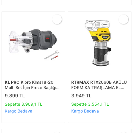
KL PRO
Klpro Klms18-20
RTRMAX
RTX2060B AKÜLÜ
Multi Set İçin Freze Başlığı
FORMİKA TRAŞLAMA EL
Klmsf02
FREZESİ KÖMÜRSÜZ X-LION
9.899 TL
3.949 TL
*AKÜSÜZ SATILMAKTADIR*
Sepette 8.909,1 TL
Sepette 3.554,1 TL
Kargo Bedava
Kargo Bedava