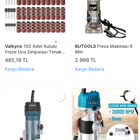
Valkyrie
102 Adet Kutulu
BUTOOLS
Freze Makinası 6
Freze Ucu Zımparası Tırnak
Mm
Makinesi Gravür Matkap
485,19 TL
2.999 TL
Uyumlu Törpü Kalıcı Oje
Manikür Pedikür Seti
Kargo Bedava
Kargo Bedava