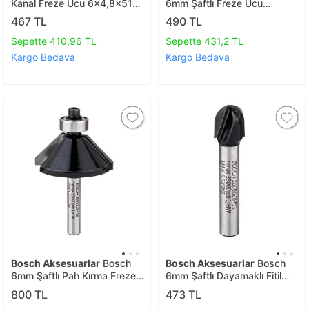
Kanal Freze Ucu 6x4,8x51
6mm Şaftlı Freze Ucu
2608628439
6*8*51 2608628441
467 TL
490 TL
Sepette 410,96 TL
Sepette 431,2 TL
Kargo Bedava
Kargo Bedava
Bosch Aksesuarlar
Bosch
Bosch Aksesuarlar
Bosch
6mm Şaftlı Pah Kırma Freze
6mm Şaftlı Dayamaklı Fitil
Ucu 6*34,9*56
Freze Ucu 6*9,5
800 TL
473 TL
2608628448
2608628451