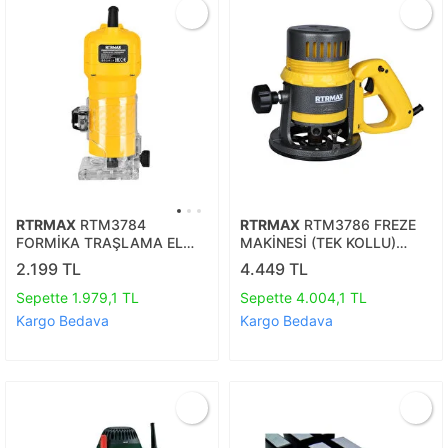
RTRMAX
RTM3784
RTRMAX
RTM3786 FREZE
FORMİKA TRAŞLAMA EL
MAKİNESİ (TEK KOLLU)
FREZESİ 550 W 6MM
12MM 1100W
2.199 TL
4.449 TL
Sepette 1.979,1 TL
Sepette 4.004,1 TL
Kargo Bedava
Kargo Bedava