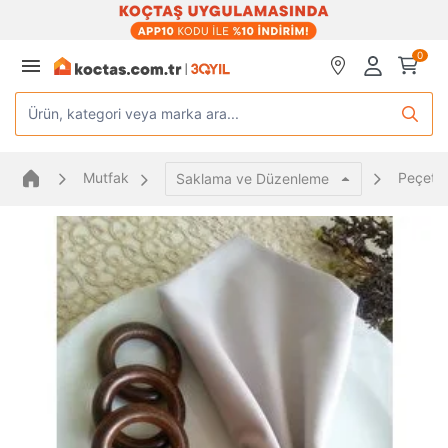
0
Ürün, kategori veya marka ara...
Mutfak
Peçete
Saklama ve Düzenleme