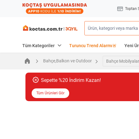
Toptan 
Tüm Kategoriler
Turuncu Trend Alarmı🚨
Yeni Ür
Bahçe,Balkon ve Outdoor
Bahçe Mobilyalar
Sepette %20 İndirim Kazan!
Tüm Ürünleri Gör