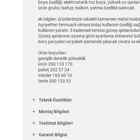
boya özelliği: elektrostatik toz boya, yüksek uv ışınl
ürün grubu: bahçe, balkon, yatma özellikli salıncak
ek bilgiler: ürünlerimizin iskeleti tamamen metal malz
Ayrıyetten fermuarlı olması kolay kullanım özelliği s
kullanım yaratır. 5 kademeli tentesi güneş ışınlarından
Güneş ışınlarının açısına göre ayarlama imkanınız bulu
boru parçaları ve paket içerisinde çıkacak civata ve elc
Ürün boyutları:
genişlik derinlik yükseklik
ürün 200 110 170
paket 202 57 24
minder 160 60 10
tente 200 120 32
Teknik Özellikler
Montaj Bilgileri
Teslimat Bilgileri
Garanti Bilgisi