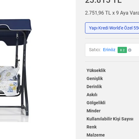
23.815 TL
2.751,96 TL x 9 Aya Va
Yapı Kredi World'e Özel 5
Satıcı:
Erinöz
8.2
Yükseklik
Genişlik
Derinlik
Askılı
Gölgelikli
Minder
Kullanılabilir Kişi Sayısı
Renk
Malzeme