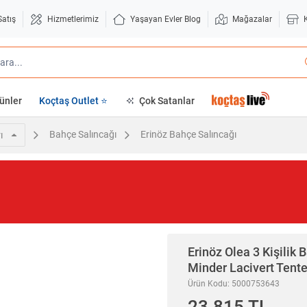
Satış
Hizmetlerimiz
Yaşayan Evler Blog
Mağazalar
ünler
Koçtaş Outlet ⭐
Çok Satanlar
Bahçe Salıncağı
Erinöz Bahçe Salıncağı
ı
Erinöz
Olea 3 Kişilik 
Minder Lacivert Tent
Ürün Kodu: 5000753643