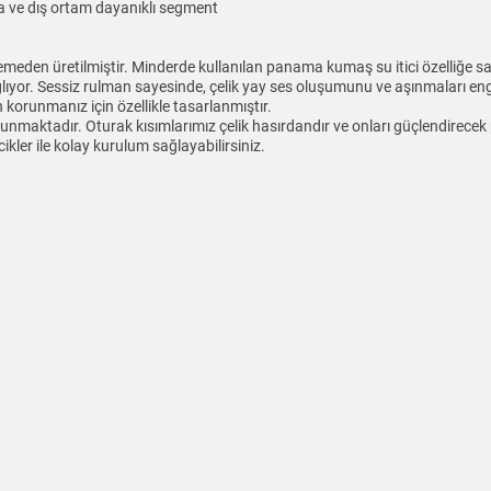
ara ve dış ortam dayanıklı segment
emeden üretilmiştir. Minderde kullanılan panama kumaş su itici özelliğe sah
ağlıyor. Sessiz rulman sayesinde, çelik yay ses oluşumunu ve aşınmaları eng
 korunmanız için özellikle tasarlanmıştır.
nmaktadır. Oturak kısımlarımız çelik hasırdandır ve onları güçlendirecek pr
ikler ile kolay kurulum sağlayabilirsiniz.