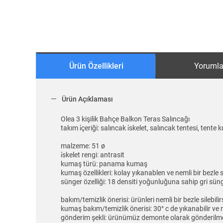
Ürün Özellikleri
Yorumla
Ürün Açıklaması
Olea 3 kişilik Bahçe Balkon Teras Salıncağı
takım i̇çeriği: salıncak i̇skelet, salıncak tentesi, tente 
malzeme: 51 ø
i̇skelet rengi: antrasit
kumaş türü: panama kumaş
kumaş özellikleri: kolay yıkanablen ve nemli bir bezle si
sünger özelliği: 18 densiti yoğunluğuna sahip gri s
bakım/temizlik önerisi: ürünleri nemli bir bezle silebili
kumaş bakım/temizlik önerisi: 30° c de yıkanabilir ve nem
gönderim şekli: ürünümüz demonte olarak gönderilme