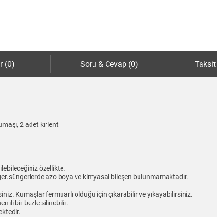
r (0)
Soru & Cevap (0)
Taksit
kumaşı, 2 adet kırlent
lebileceğiniz özellikte.
ünger.süngerlerde azo boya ve kimyasal bileşen bulunmamaktadır.
rsiniz. Kumaşlar fermuarlı olduğu için çıkarabilir ve yıkayabilirsiniz.
li bir bezle silinebilir.
ktedir.