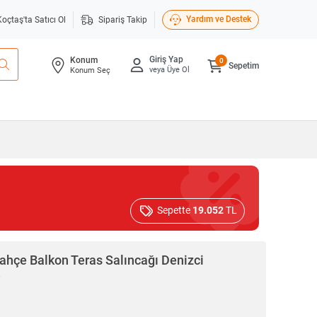
Yardım ve Destek
Koçtaş'ta Satıcı Ol
Sipariş Takip
Giriş Yap
Konum
0
Sepetim
veya Üye Ol
Konum Seç
Sepette
19.052
TL
Bahçe Balkon Teras Salıncağı Denizci
e