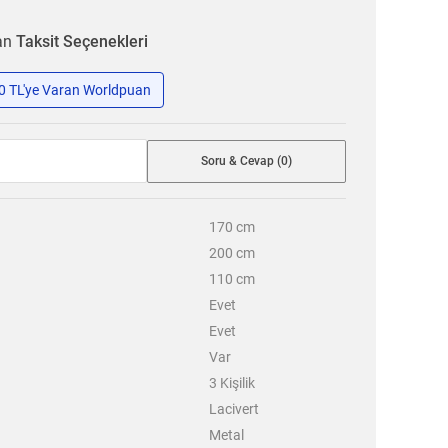
ran
Taksit Seçenekleri
50 TL'ye Varan Worldpuan
Soru & Cevap (0)
170
cm
200
cm
110
cm
Evet
Evet
Var
3
Kişilik
Lacivert
Metal