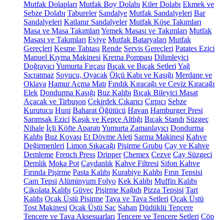
Mutfak Dolapları
Mutfak Boy Dolabı
Kiler Dolabı
Ekmek ve
Sebze Dolabı
Tabureler
Sandalye
Mutfak Sandalyeleri
Bar
Sandalyeleri
Katlanır Sandalyeler
Mutfak Köşe Takımları
Masa ve Masa Takımları
Yemek Masası ve Takımları
Mutfak
Masası ve Takımları
Eviye
Mutfak Bataryaları
Mutfak
Gereçleri
Kesme Tahtası
Rende
Servis Gereçleri
Patates Ezici
Manuel Kıyma Makinesi
Krema Pompası
Dilimleyici
Doğrayıcı
Yumurta Fırçası
Bıçak ve Bıçak Setleri
Yağ
Sıçratmaz
Soyucu, Oyacak
Ölçü Kabı ve Kaşığı
Merdane ve
Oklava
Hamur Açma Matı
Fındık Kıracağı ve Ceviz Kıracağı
Elek
Dondurma Kaşığı
Buz Kalıbı
Bıçak Bileyici Masat
Açacak ve Tirbuşon
Çekirdek Çıkarıcı
Çırpıcı
Sebze
Kurutucu
Huni
Baharat Öğütücü
Havan
Hamburger Presi
Sarımsak Ezici
Kaşık ve Kepçe Altlığı
Bıçak Standı
Süzgeç
Nihale
İçli Köfte Aparatı
Yumurta Zamanlayıcı
Dondurma
Kalıbı
Buz Kovası
Et Dövme Aleti
Sarma Makinesi
Kahve
Değirmenleri
Limon Sıkacağı
Pişirme Grubu
Çay ve Kahve
Demleme
French Press
Dripper
Chemex
Cezve
Çay Süzgeci
Demlik
Moka Pot
Çaydanlık
Kahve Filtresi
Sifon Kahve
Fırında Pişirme
Pasta Kalıbı
Kurabiye Kalıbı
Fırın Tepsisi
Cam Tepsi
Alüminyum Folyo
Kek Kalıbı
Muffin Kalıbı
Çikolata Kalıbı
Güveç
Pişirme Kağıdı
Pizza Tepsisi
Tart
Kalıbı
Ocak Üstü Pişirme
Tava ve Tava Setleri
Ocak Üstü
Tost Makinesi
Ocak Üstü Sac
Sahan
Düdüklü Tencere
Tencere ve Tava Aksesuarları
Tencere ve Tencere Setleri
Çöp