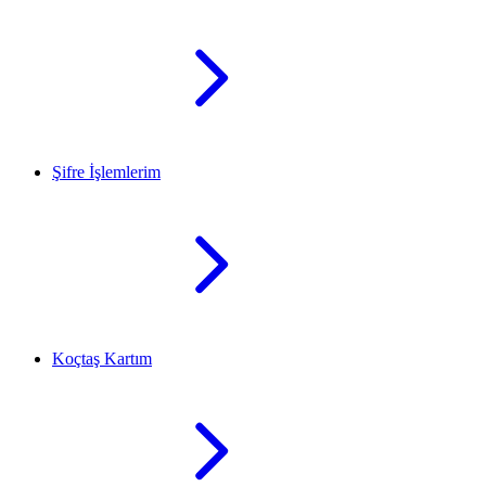
Şifre İşlemlerim
Koçtaş Kartım