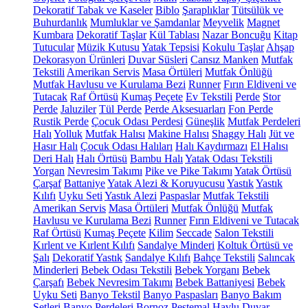
Dekoratif Tabak ve Kaseler
Biblo
Şaraplıklar
Tütsülük ve
Buhurdanlık
Mumluklar ve Şamdanlar
Meyvelik
Magnet
Kumbara
Dekoratif Taşlar
Kül Tablası
Nazar Boncuğu
Kitap
Tutucular
Müzik Kutusu
Yatak Tepsisi
Kokulu Taşlar
Ahşap
Dekorasyon Ürünleri
Duvar Süsleri
Cansız Manken
Mutfak
Tekstili
Amerikan Servis
Masa Örtüleri
Mutfak Önlüğü
Mutfak Havlusu ve Kurulama Bezi
Runner
Fırın Eldiveni ve
Tutacak
Raf Örtüsü
Kumaş Peçete
Ev Tekstili
Perde
Stor
Perde
Jaluziler
Tül Perde
Perde Aksesuarları
Fon Perde
Rustik Perde
Çocuk Odası Perdesi
Güneşlik
Mutfak Perdeleri
Halı
Yolluk
Mutfak Halısı
Makine Halısı
Shaggy Halı
Jüt ve
Hasır Halı
Çocuk Odası Halıları
Halı Kaydırmazı
El Halısı
Deri Halı
Halı Örtüsü
Bambu Halı
Yatak Odası Tekstili
Yorgan
Nevresim Takımı
Pike ve Pike Takımı
Yatak Örtüsü
Çarşaf
Battaniye
Yatak Alezi & Koruyucusu
Yastık
Yastık
Kılıfı
Uyku Seti
Yastık Alezi
Paspaslar
Mutfak Tekstili
Amerikan Servis
Masa Örtüleri
Mutfak Önlüğü
Mutfak
Havlusu ve Kurulama Bezi
Runner
Fırın Eldiveni ve Tutacak
Raf Örtüsü
Kumaş Peçete
Kilim
Seccade
Salon Tekstili
Kırlent ve Kırlent Kılıfı
Sandalye Minderi
Koltuk Örtüsü ve
Şalı
Dekoratif Yastık
Sandalye Kılıfı
Bahçe Tekstili
Salıncak
Minderleri
Bebek Odası Tekstili
Bebek Yorganı
Bebek
Çarşafı
Bebek Nevresim Takımı
Bebek Battaniyesi
Bebek
Uyku Seti
Banyo Tekstil
Banyo Paspasları
Banyo Bakım
Setleri
Banyo Perdeleri
Bornoz
Peştemal
Havlu
Duvar