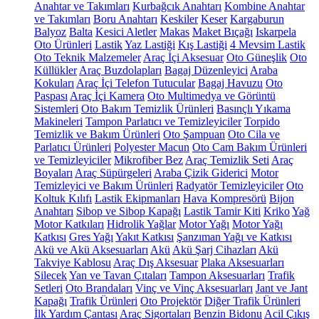
Anahtar ve Takımları
Kurbağcık Anahtarı
Kombine Anahtar
ve Takımları
Boru Anahtarı
Keskiler
Keser
Kargaburun
Balyoz
Balta
Kesici Aletler
Makas
Maket Bıçağı
Iskarpela
Oto Ürünleri
Lastik
Yaz Lastiği
Kış Lastiği
4 Mevsim Lastik
Oto Teknik Malzemeler
Araç İçi Aksesuar
Oto Güneşlik
Oto
Küllükler
Araç Buzdolapları
Bagaj Düzenleyici
Araba
Kokuları
Araç İçi Telefon Tutucular
Bagaj Havuzu
Oto
Paspası
Araç İçi Kamera
Oto Multimedya ve Görüntü
Sistemleri
Oto Bakım Temizlik Ürünleri
Basınçlı Yıkama
Makineleri
Tampon Parlatıcı ve Temizleyiciler
Torpido
Temizlik ve Bakım Ürünleri
Oto Şampuan
Oto Cila ve
Parlatıcı Ürünleri
Polyester Macun
Oto Cam Bakım Ürünleri
ve Temizleyiciler
Mikrofiber Bez
Araç Temizlik Seti
Araç
Boyaları
Araç Süpürgeleri
Araba Çizik Giderici
Motor
Temizleyici ve Bakım Ürünleri
Radyatör Temizleyiciler
Oto
Koltuk Kılıfı
Lastik Ekipmanları
Hava Kompresörü
Bijon
Anahtarı
Sibop ve Sibop Kapağı
Lastik Tamir Kiti
Kriko
Yağ
Motor Katkıları
Hidrolik Yağlar
Motor Yağı
Motor Yağı
Katkısı
Gres Yağı
Yakıt Katkısı
Şanzıman Yağı ve Katkısı
Akü ve Akü Aksesuarları
Akü
Akü Şarj Cihazları
Akü
Takviye Kablosu
Araç Dış Aksesuar
Plaka Aksesuarları
Silecek
Yan ve Tavan Çıtaları
Tampon Aksesuarları
Trafik
Setleri
Oto Brandaları
Vinç ve Vinç Aksesuarları
Jant ve Jant
Kapağı
Trafik Ürünleri
Oto Projektör
Diğer Trafik Ürünleri
İlk Yardım Çantası
Araç Sigortaları
Benzin Bidonu
Acil Çıkış