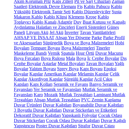
Akım Korumalı Priz
Kapı Zilleri
Pil ve Şarj Cihazları
Zaman
Saatleri
Elektronik Devre Elemanı
Fiş
Kablo Pabucu
Kablo
Yüksüğü
Elektronik Tamir Seti
Kablo Düzenleyiciler
Susta
Makaron Kablo
Kablo Klipsi
Klemens
Kroşe
Kablo
Toplayıcı
Kablo Kanalı
Adaptör
Duy
Buat Kutusu ve Kapağı
Aydınlatma Halatları ve Zincirleri
Enerji Sistemleri
Güneş
Paneli
Lityum Akü
Jel Akü
İnverter
Tavan Vantilatörleri
AHŞAP VE İNŞAAT
Ahşap Yer Döşeme
Parke
Parke Profil
ve Aksesuarları
Süpürgelik
Boya ve Boya Malzemeleri
Hobi
Boyaları
Tempare Boyası
Boya Malzemeleri
Tinerler
Maskeleme Bandı
Vernik
Spatula
Hışır Örtü
Duvar Macunu
Boya Fırçaları
Boya Rulosu
Mala
Boya
İç Cephe Boyalar
Dış
Cephe Boyalar
Astarlar
Metal Boyaları
Tavan Boyaları
Yağlı
Boyalar
Yalıtım Boyası
Sprey Boya
Kapı Boyası
Epoksi
Boyalar
Kapılar
Amerikan Kapılar
Melamin Kapılar
Çelik
Kapılar
Akordiyon Kapılar
Sürgülü Kapılar
Acil Çıkış
Kapıları
Kapı Kolları
Seramik ve Fayans
Banyo Seramik ve
Fayansları
Yer Seramik ve Fayansları
Mutfak Seramik ve
Fayansları
Karo
Mozaik
Mutfak Tezgahları
Laminant Mutfak
Tezgahları
Ahşap Mutfak Tezgahları
PVC Zemin Kaplama
Duvar Ürünleri
Duvar Kağıtları
Boyanabilir Duvar Kağıtları
3 Boyutlu Duvar Kağıtları
Duvar Stickerları ve Etiketleri
Dekoratif Duvar Kağıtları
Yapışkanlı Folyolar
Çocuk Odası
Duvar Stickerları
Çocuk Odası Duvar Kağıtları
Duvar Kağıdı
Yapıştırıcısı
Poster Duvar Kağıtları
Strafor
Duvar Çıtası