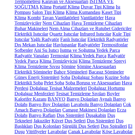
Termometresi
Karavan ve Aksesuarları
ISITMA VE
SOĞUTMA
Klima
Portatif Klima
Duvar Tipi Klima
Isı
Pompası
Salon Tipi Klima
Klima Kumandası
Kaset Tipi
Klima
Kombi
Tavan Vantilatörleri
Vantilatörler
Hava
Temizleyiciler
Nem Cihazları
Hava Temizleme Cihazları
Buhar Makineleri
Nem Alma Cihazları ve Rutubet Gidericiler
Elektrikli Isıtıcılar
Quartz Isıtıcılar
Infrared Isıtıcılar
Kule Tipi
Isıtıcılar
Yağlı Radyatör
Fanlı Isıtıcılar
Elektrikli Radyatörler
Dış Mekan Isıtıcılar
Havlupanlar
Radyatörler
Termosifonlar
Şofbenler
Ani Su Isıtıcı
Isıtma ve Soğutma Yedek Parça
Radyatör Vanaları
Termostat
Klima Yedek Parça
Radyatör
Yedek Parça
Klima Temizleyicisi
Klima Temizleme Spreyi
Klima Temizleme Sıvısı
Şömine
Şömine Aksesuarları
Elektrikli Şömineler
Bahçe Şömineleri
Bacasız Şömineler
Güneş Enerji Sistemleri
Soba
Doğalgaz Sobası
Kuzine Soba
Elektrikli Soba
Pelet Soba
Soba Borusu ve Aksesuarları
Hava
Perdesi
Doğalgaz Tesisat Malzemeleri
Doğalgaz Hortumu
Doğalgaz Menfezleri
Tesisat Temizleme Sıvıları
Boyler
Kalorifer Kazanı
BANYO
Banyo Dolapları
Aynalı Banyo
Dolabı
Banyo Boy Dolapları
Lavabolu Banyo Dolapları
Çok
Amaçlı Banyo Dolapları
Çamaşır Makinesi Dolapları
Ecza
Dolabı
Banyo Rafları
Duş Sistemleri
Duşakabin
Duş
Tekneleri
Jakuziler
Küvet
Duş Setleri
Duş Sistemleri
Duş
Başlıkları
Duş Kolonları
Sürgülü Duş Setleri
Duş Spiralleri
El
Duşu
Vitrifiyeler
Lavabolar
Çanak Lavabolar
Köşe Lavabolar