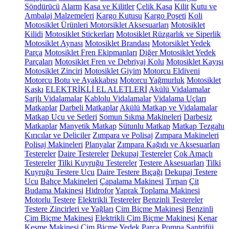
Söndürücü
Alarm
Kasa ve Kilitler
Çelik Kasa
Kilit
Kutu ve
Ambalaj Malzemeleri
Kargo Kutusu
Kargo Poşeti
Koli
Motosiklet Ürünleri
Motorsiklet Aksesuarları
Motosiklet
Kilidi
Motosiklet Stickerları
Motosiklet Rüzgarlık ve Siperlik
Motosiklet Aynası
Motosiklet Brandası
Motorsiklet Yedek
Parça
Motosiklet Fren Ekipmanları
Diğer Motosiklet Yedek
Parçaları
Motosiklet Fren ve Debriyaj Kolu
Motosiklet Kayışı
Motosiklet Zinciri
Motosiklet Giyim
Motorcu Eldiveni
Motorcu Botu ve Ayakkabısı
Motorcu Yağmurluk
Motosiklet
Kaskı
ELEKTRİKLİ EL ALETLERİ
Akülü Vidalamalar
Şarjlı Vidalamalar
Kablolu Vidalamalar
Vidalama Uçları
Matkaplar
Darbeli Matkaplar
Akülü Matkap ve Vidalamalar
Matkap Ucu ve Setleri
Somun Sıkma Makineleri
Darbesiz
Matkaplar
Manyetik Matkap
Sütunlu Matkap
Matkap Tezgahı
Kırıcılar ve Deliciler
Zımpara ve Polisaj
Zımpara Makineleri
Polisaj Makineleri
Planyalar
Zımpara Kağıdı ve Aksesuarları
Testereler
Daire Testereler
Dekupaj Testereler
Çok Amaçlı
Testereler
Tilki Kuyruğu Testereler
Testere Aksesuarları
Tilki
Kuyruğu Testere Ucu
Daire Testere Bıçağı
Dekupaj Testere
Ucu
Bahçe Makineleri
Çapalama Makinesi
Tırpan
Çit
Budama Makinesi
Hidrofor
Yaprak Toplama Makinesi
Motorlu Testere
Elektrikli Testereler
Benzinli Testereler
Testere Zincirleri ve Yağları
Çim Biçme Makinesi
Benzinli
Çim Biçme Makinesi
Elektrikli Çim Biçme Makinesi
Kenar
Kesme Makinesi
Çim Biçme Yedek Parça
Pompa
Santrifüj