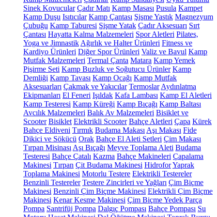
Sinek Kovucular
Çadır Matı
Kamp Masası
Pusula
Kampet
Kamp Duşu
Isıtıcılar
Kamp Çantası
Şişme Yastık
Magnezyum
Çubuğu
Kamp Taburesi
Şişme Yatak
Çadır Aksesuarı
Sırt
Çantası
Hayatta Kalma Malzemeleri
Spor Aletleri
Pilates,
Yoga ve Jimnastik
Ağırlık ve Halter Ürünleri
Fitness ve
Kardiyo Ürünleri
Diğer Spor Ürünleri
Valiz ve Bavul
Kamp
Mutfak Malzemeleri
Termal Çanta
Matara
Kamp Yemek
Pişirme Seti
Kamp Buzluk ve Soğutucu Ürünler
Kamp
Demliği
Kamp Tavası
Kamp Ocağı
Kamp Mutfak
Aksesuarları
Çakmak ve Yakıcılar
Termoslar
Aydınlatma
Ekipmanları
El Feneri
Işıldak
Kafa Lambası
Kamp El Aletleri
Kamp Testeresi
Kamp Küreği
Kamp Bıçağı
Kamp Baltası
Avcılık Malzemeleri
Balık Av Malzemeleri
Bisiklet ve
Scooter
Bisiklet
Elektrikli Scooter
Bahçe Aletleri
Çapa
Kürek
Bahçe Eldiveni
Tırmık
Budama Makası
Aşı Makası
Fide
Dikici ve Sökücü
Orak
Bahçe El Aleti Setleri
Çim Makası
Tırpan Misinası
Aşı Bıçağı
Meyve Toplama Aleti
Budama
Testeresi
Bahçe Çatalı
Kazma
Bahçe Makineleri
Çapalama
Makinesi
Tırpan
Çit Budama Makinesi
Hidrofor
Yaprak
Toplama Makinesi
Motorlu Testere
Elektrikli Testereler
Benzinli Testereler
Testere Zincirleri ve Yağları
Çim Biçme
Makinesi
Benzinli Çim Biçme Makinesi
Elektrikli Çim Biçme
Makinesi
Kenar Kesme Makinesi
Çim Biçme Yedek Parça
Pompa
Santrifüj Pompa
Dalgıç Pompası
Bahçe Pompası
Su