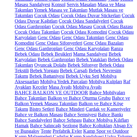
Masası Sandalyesi
Konsol
Servis Masaları
Masa ve Masa
Takımları
Yemek Masası ve Takımları
Mutfak Masası ve
Takımları
Çocuk Odası
Çocuk Odası Duvar Stickerları
Çocuk
Odası Duvar Kağıtları
Çocuk Odası Sandalyeleri
Çocuk
Odası Gardıropları
Çocuk Odası Masası
Çocuk Odası Bazası
Çocuk Odası Takımları
Çocuk Odası Komodini
Çocuk Odası
Karyolaları
Genç Odası
Genç Odası Takımları
Genç Odası
Komodini
Genç Odası Şifonyerleri
Genç Odası Bazaları
Genç Odası Gardıropları
Genç Odası Karyolaları
Ranza
Bebek Odası
Bebek Beşikleri
Mama Sandalyesi
Bebek
Karyolaları
Bebek Gardıropları
Bebek Yatakları
Bebek Odası
Takımları
Oyuncak Dolabı
Bebek Şifonyer
Bebek Odası
Tekstili
Bebek Yorganı
Bebek Çarşafı
Bebek Nevresim
Takımı
Bebek Battaniyesi
Bebek Uyku Seti
Mobilya
Aksesuarları
Mobilya Yedek Parçaları
Mobilya Kulpları
Raf
Ayakları
Keçeler
Masa Ayağı
Mobilya Ayağı
BAHÇE,BALKON VE OUTDOOR
Bahçe Mobilyaları
Bahçe Takımları
Balkon ve Bahçe Oturma Grubu
Bahçe ve
Balkon Yemek Masası Takımları
Balkon ve Bahçe Köşe
Takımı
Bistro Setleri
Bahçe Minderi
Çardak ve Kameriyeler
Bahçe ve Balkon Masası
Bahçe Şemsiyesi
Bahçe Bankı
Bahçe Sandalyeleri
Bahçe Sehpası
Bahçe Mobilya Kılıfları
Hamak
Bahçe Salıncağı
Şezlong
Bahçe Koltukları
Ahşap Ev
ve Bungalov
Tente
Prefabrik Evler
Kamp Spor ve Outdoor
Kamp Malzemeleri
Çadırlar
Kamp Sandalyesi
Uyku Tulumu