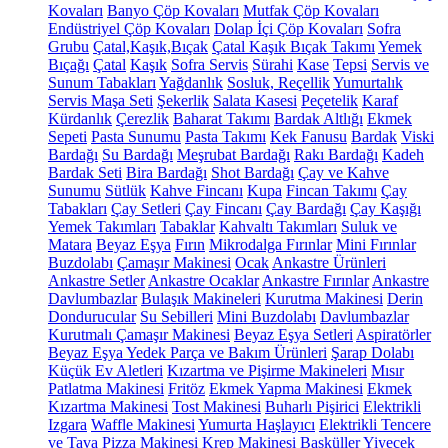
Kovaları
Banyo Çöp Kovaları
Mutfak Çöp Kovaları
Endüstriyel Çöp Kovaları
Dolap İçi Çöp Kovaları
Sofra
Grubu
Çatal,Kaşık,Bıçak
Çatal Kaşık Bıçak Takımı
Yemek
Bıçağı
Çatal
Kaşık
Sofra Servis
Sürahi
Kase
Tepsi
Servis ve
Sunum Tabakları
Yağdanlık
Sosluk, Reçellik
Yumurtalık
Servis Maşa Seti
Şekerlik
Salata Kasesi
Peçetelik
Karaf
Kürdanlık
Çerezlik
Baharat Takımı
Bardak Altlığı
Ekmek
Sepeti
Pasta Sunumu
Pasta Takımı
Kek Fanusu
Bardak
Viski
Bardağı
Su Bardağı
Meşrubat Bardağı
Rakı Bardağı
Kadeh
Bardak Seti
Bira Bardağı
Shot Bardağı
Çay ve Kahve
Sunumu
Sütlük
Kahve Fincanı
Kupa
Fincan Takımı
Çay
Tabakları
Çay Setleri
Çay Fincanı
Çay Bardağı
Çay Kaşığı
Yemek Takımları
Tabaklar
Kahvaltı Takımları
Suluk ve
Matara
Beyaz Eşya
Fırın
Mikrodalga Fırınlar
Mini Fırınlar
Buzdolabı
Çamaşır Makinesi
Ocak
Ankastre Ürünleri
Ankastre Setler
Ankastre Ocaklar
Ankastre Fırınlar
Ankastre
Davlumbazlar
Bulaşık Makineleri
Kurutma Makinesi
Derin
Dondurucular
Su Sebilleri
Mini Buzdolabı
Davlumbazlar
Kurutmalı Çamaşır Makinesi
Beyaz Eşya Setleri
Aspiratörler
Beyaz Eşya Yedek Parça ve Bakım Ürünleri
Şarap Dolabı
Küçük Ev Aletleri
Kızartma ve Pişirme Makineleri
Mısır
Patlatma Makinesi
Fritöz
Ekmek Yapma Makinesi
Ekmek
Kızartma Makinesi
Tost Makinesi
Buharlı Pişirici
Elektrikli
Izgara
Waffle Makinesi
Yumurta Haşlayıcı
Elektrikli Tencere
ve Tava
Pizza Makinesi
Krep Makinesi
Basküller
Yiyecek