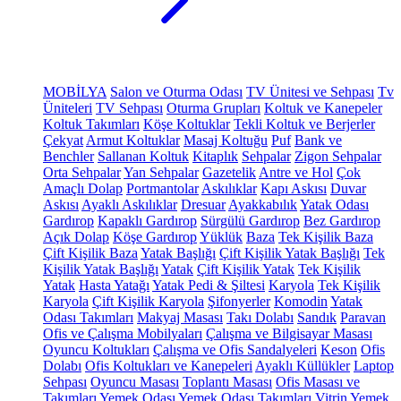
MOBİLYA
Salon ve Oturma Odası
TV Ünitesi ve Sehpası
Tv
Üniteleri
TV Sehpası
Oturma Grupları
Koltuk ve Kanepeler
Koltuk Takımları
Köşe Koltuklar
Tekli Koltuk ve Berjerler
Çekyat
Armut Koltuklar
Masaj Koltuğu
Puf
Bank ve
Benchler
Sallanan Koltuk
Kitaplık
Sehpalar
Zigon Sehpalar
Orta Sehpalar
Yan Sehpalar
Gazetelik
Antre ve Hol
Çok
Amaçlı Dolap
Portmantolar
Askılıklar
Kapı Askısı
Duvar
Askısı
Ayaklı Askılıklar
Dresuar
Ayakkabılık
Yatak Odası
Gardırop
Kapaklı Gardırop
Sürgülü Gardırop
Bez Gardırop
Açık Dolap
Köşe Gardırop
Yüklük
Baza
Tek Kişilik Baza
Çift Kişilik Baza
Yatak Başlığı
Çift Kişilik Yatak Başlığı
Tek
Kişilik Yatak Başlığı
Yatak
Çift Kişilik Yatak
Tek Kişilik
Yatak
Hasta Yatağı
Yatak Pedi & Şiltesi
Karyola
Tek Kişilik
Karyola
Çift Kişilik Karyola
Şifonyerler
Komodin
Yatak
Odası Takımları
Makyaj Masası
Takı Dolabı
Sandık
Paravan
Ofis ve Çalışma Mobilyaları
Çalışma ve Bilgisayar Masası
Oyuncu Koltukları
Çalışma ve Ofis Sandalyeleri
Keson
Ofis
Dolabı
Ofis Koltukları ve Kanepeleri
Ayaklı Küllükler
Laptop
Sehpası
Oyuncu Masası
Toplantı Masası
Ofis Masası ve
Takımları
Yemek Odası
Yemek Odası Takımları
Vitrin
Yemek