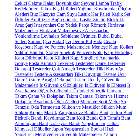
Çekici
Çekme Halatı
Boyunluklar
Seyyar Lamba
Trafik
Reflektörleri
Takoz
Kış Ürünleri
Yağmur Kaydırıcılar
Ölçüm
Aletleri
Buz Kazıyıcı
Cam Suyu
Lastik Kar Paleti
Kışlık Set
Ürünler
Antifrizler
Buğu Giderici
Lastik Zinciri
Elektrikli
Araç Şarj İstasyonları
Oto Yedek Parça
Römork
Hırdavat
Malzemeleri
Hırdavat Malzemesi ve Aksesuarları
Yönlendirme Levhaları
Sabitleme Ürünleri
Dübel
Dübel
Setleri
Somun
Çivi
Vida-Çivi
Demir Pul
Vida
Civata
Köşebent
Kapı ve Pencere Malzemeleri
Menteşe
Kapı Kolları
Yalıtım Bantları
Stoper
Sineklik
Pencere Kolu
Kapı Hidroliği
Kapı Dürbünü
Kapı Kilitleri
Kapı Sürgüleri
Anahtarlık
Gönye
Posta Kutuları
Tekerlek
Testereler
Daire Testereler
Dekupaj Testereler
Çok Amaçlı Testereler
Tilki Kuyruğu
Testereler
Testere Aksesuarları
Tilki Kuyruğu Testere Ucu
Daire Testere Bıçağı
Dekupaj Testere Ucu
İş Güvenlik
Malzemeleri
İş Güvenlik Gözlükleri
İş Eldiveni
İş Elbisesi
İş
Ayakkabısı
Diğer İş Güvenlik Ürünleri
Siperlik
Lanyard
Takım Çanta Ve Dolapları
Takım Çantası
Takım ve Hizmet
Dolapları
Avadanlık
Ölçü Aletleri
Metre ve Şerit Metre
Su
Terazisi
Oda Termostatı
Silikon ve Mastikler
Silikon
Mum
Silikon
Köpük
Mastik
Yapıştırıcı ve Bantlar
Bant
Teflon Bant
Elektrik Bandı
Kaydırmaz Bant
Koli Bandı
Çift Taraflı Bant
Alüminyum Bant
İzolasyon Bandı
Yapıştırıcılar
Tutkal
Kimyasal Dübeller
Japon Yapıştırıcıları
Epoksi
Hızlı
Yapıştırıcı
Merdivenler
Güvenlik Malzemeleri
Yangın