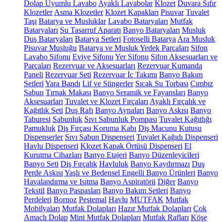
Dolap Uyumlu Lavabo
Ayaklı Lavabolar
Klozet
Duvara Sıfır
Klozetler
Asma Klozetler
Klozet Kapakları
Pisuvar
Tuvalet
Taşı
Batarya ve Musluklar
Lavabo Bataryaları
Mutfak
Bataryaları
Su Tasarruf Aparatı
Banyo Bataryaları
Musluk
Duş Bataryaları
Batarya Setleri
Fotoselli Batarya
Ara Musluk
Pisuvar Musluğu
Batarya ve Musluk Yedek Parçaları
Sifon
Lavabo Sifonu
Eviye Sifonu
Yer Sifonu
Sifon Aksesuarları ve
Parçaları
Rezervuar ve Aksesuarları
Rezervuar Kumanda
Paneli
Rezervuar Seti
Rezervuar İç Takımı
Banyo Bakım
Setleri
Yara Bandı
Lif ve Süngerler
Sıcak Su Torbası
Cımbız
Sabun
Tırnak Makası
Banyo Seramik ve Fayansları
Banyo
Aksesuarları
Tuvalet ve Klozet Fırçaları
Ayaklı Fırçalık ve
Kağıtlık Seti
Duş Rafı
Banyo Aynaları
Banyo Askısı
Banyo
Taburesi
Sabunluk
Sıvı Sabunluk Pompası
Tuvalet Kağıtlığı
Pamukluk
Diş Fırçası Koruma Kabı
Diş Macunu Kutusu
Dispenserler
Sıvı Sabun Dispenseri
Tuvalet Kağıdı Dispenseri
Havlu Dispenseri
Klozet Kapak Örtüsü Dispenseri
El
Kurutma Cihazları
Banyo Etajeri
Banyo Düzenleyicileri
Banyo Seti
Diş Fırçalık
Havluluk
Banyo Kaydırmazı
Duş
Perde Askısı
Yaşlı ve Bedensel Engelli Banyo Ürünleri
Banyo
Havalandırma ve Isıtma
Banyo Aspiratörü
Diğer
Banyo
Tekstil
Banyo Paspasları
Banyo Bakım Setleri
Banyo
Perdeleri
Bornoz
Peştemal
Havlu
MUTFAK
Mutfak
Mobilyaları
Mutfak Dolapları
Hazır Mutfak Dolapları
Çok
Amaçlı Dolap
Mini Mutfak Dolapları
Mutfak Rafları
Köşe