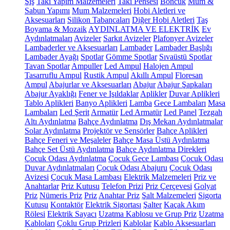
Şiş
Takı Yapım Malzemeleri
Takı Pensesi
Boncuk
Mum &
Sabun Yapımı
Mum Malzemeleri
Hobi Aletleri ve
Aksesuarları
Silikon Tabancaları
Diğer Hobi Aletleri
Taş
Boyama & Mozaik
AYDINLATMA VE ELEKTRİK
Ev
Aydınlatmaları
Avizeler
Sarkıt Avizeler
Plafonyer Avizeler
Lambaderler ve Aksesuarları
Lambader
Lambader Başlığı
Lambader Ayağı
Spotlar
Gömme Spotlar
Sıvaüstü Spotlar
Tavan Spotlar
Ampuller
Led Ampul
Halojen Ampul
Tasarruflu Ampul
Rustik Ampul
Akıllı Ampul
Floresan
Ampul
Abajurlar ve Aksesuarları
Abajur
Abajur Şapkaları
Abajur Ayaklığı
Fener ve Işıldaklar
Aplikler
Duvar Aplikleri
Tablo Aplikleri
Banyo Aplikleri
Lamba
Gece Lambaları
Masa
Lambaları
Led Şerit
Armatür
Led Armatür
Led Panel
Tezgah
Altı Aydınlatma
Bahçe Aydınlatma
Dış Mekan Aydınlatmalar
Solar Aydınlatma
Projektör ve Sensörler
Bahçe Aplikleri
Bahçe Feneri ve Meşaleler
Bahçe Masa Üstü Aydınlatma
Bahçe Set Üstü Aydınlatma
Bahçe Aydınlatma Direkleri
Çocuk Odası Aydınlatma
Çocuk Gece Lambası
Çocuk Odası
Duvar Aydınlatmaları
Çocuk Odası Abajuru
Çocuk Odası
Avizesi
Çocuk Masa Lambası
Elektrik Malzemeleri
Priz ve
Anahtarlar
Priz Kutusu
Telefon Prizi
Priz Çerçevesi
Golyat
Priz
Nümeris Priz
Priz
Anahtar Priz
Şalt Malzemeleri
Sigorta
Kutusu
Kontaktör
Elektrik Sigortası
Şalter
Kaçak Akım
Rölesi
Elektrik Sayacı
Uzatma Kablosu ve Grup Priz
Uzatma
Kabloları
Çoklu Grup Prizleri
Kablolar
Kablo Aksesuarları