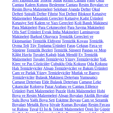
Sıvı Yapıştırıcılar
Tebeşir
Suluk
Resim Çantası
Pano
Okul
Çantası
Kalem Kutusu
Beslenme Çantası
Resim Boyaları ve
Resim Boya Malzemeleri
Selobant
Ajanda
Defter
Okul
Defteri
Spiralli Defter
Fihrist
Not Defteri
Bloknot
Kırtasiye
Malzemeleri
Masaüstü Gereçleri
Kırtasiye Kağıt Ürünleri
Kırtasiye Seti
Kalem ve Yazı Gereçleri
Koli Bandı Makinesi
Para Makineleri
Para Çekmeceleri
Para Sayma Makineleri
Ofis Sarf Ürünleri
Evrak İmha Makineleri
Laminasyon
Makineleri
Barkod Okuyucu
Temizlik Gereçleri ve
Ekipmanları
Temizlik Eldiveni
Temizlik Kovası
Temizlik,
Ovma Teli
Tüy Toplama Ürünleri
Faraş
Çekpas
Fırça ve
Süpürge
Temizlik Bezleri
Temizlik Süngeri
Paspas ve Mop
Kâğıt Havlu
Tuvalet Kağıdı
Islak Mendil
Ev Temizlik
Malzemeleri
Tuvalet Temizleyici
Yüzey Temizleyiciler
Yağ,
Kireç ve Pas Çözücüler
Çubuklu Oda Kokusu
Oda Kokusu
Halı Temizleyiciler
Ahşap Temizleyiciler ve Bakım Ürünleri
Cam ve Parlak Yüzey Temizleyiciler
Mutfak ve Banyo
Temizleyiciler
Bulaşık Makinesi Deterjanı
Yumuşatıcı
Çamaşır Deterjanı
Elde Bulaşık Deterjanı
Çamaşır Leke
Çıkarıcılar
Kolonya
Pazar Arabası ve Çantası
Eğlence
Ürünleri
Parti Malzemeleri
Puzzle
Hobi Malzemeleri
Hobi
Boya ve Resim Malzemeleri
Ahşap Boyaları
Akrilik Boyalar
Sulu Boya
Yağlı Boya Seti
Eskitme Boyası
Cam ve Seramik
Boyaları
Metalik Boya
Şövale
Kumaş Boyaları
Resim Fırçası
ve Rulosu
Tuval
El İşi & Tekstil Malzemeleri
Örgü İpi
Güpür