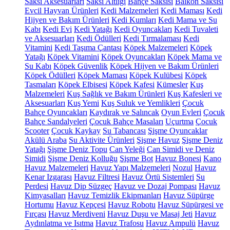
Saksı Aksesuarları
Saksı Altlığı
Bahçe Saksısı
Balkon Saksısı
Evcil Hayvan Ürünleri
Kedi Malzemeleri
Kedi Maması
Kedi
Hijyen ve Bakım Ürünleri
Kedi Kumları
Kedi Mama ve Su
Kabı
Kedi Evi
Kedi Yatağı
Kedi Oyuncakları
Kedi Tuvaleti
ve Aksesuarları
Kedi Ödülleri
Kedi Tırmalaması
Kedi
Vitamini
Kedi Taşıma Çantası
Köpek Malzemeleri
Köpek
Yatağı
Köpek Vitamini
Köpek Oyuncakları
Köpek Mama ve
Su Kabı
Köpek Güvenlik
Köpek Hijyen ve Bakım Ürünleri
Köpek Ödülleri
Köpek Maması
Köpek Kulübesi
Köpek
Tasmaları
Köpek Elbisesi
Köpek Kafesi
Kümesler
Kuş
Malzemeleri
Kuş Sağlık ve Bakım Ürünleri
Kuş Kafesleri ve
Aksesuarları
Kuş Yemi
Kuş Suluk ve Yemlikleri
Çocuk
Bahçe Oyuncakları
Kaydırak ve Salıncak
Oyun Evleri
Çocuk
Bahçe Sandalyeleri
Çocuk Bahçe Masaları
Uçurtma
Çocuk
Scooter
Çocuk Kaykay
Su Tabancası
Şişme Oyuncaklar
Akülü Araba
Su Aktivite Ürünleri
Şişme Havuz
Şişme Deniz
Yatağı
Şişme Deniz Topu
Can Yeleği
Can Simidi ve Deniz
Simidi
Şişme Deniz Kolluğu
Şişme Bot
Havuz Bonesi
Kano
Havuz Malzemeleri
Havuz Yapı Malzemeleri
Nozul
Havuz
Kenar Izgarası
Havuz Filtresi
Havuz Örtü Sistemleri
Su
Perdesi
Havuz Dip Süzgeç
Havuz ve Dozaj Pompası
Havuz
Kimyasalları
Havuz Temizlik Ekipmanları
Havuz Süpürge
Hortumu
Havuz Kepçesi
Havuz Robotu
Havuz Süpürgesi ve
Fırçası
Havuz Merdiveni
Havuz Duşu ve Masaj Jeti
Havuz
Aydınlatma ve Isıtma
Havuz Trafosu
Havuz Ampulü
Havuz