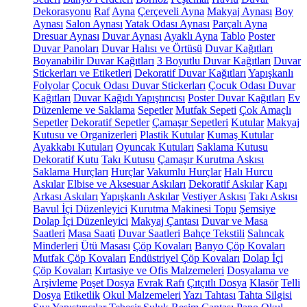
Dekorasyonu
Raf
Ayna
Çerçeveli Ayna
Makyaj Aynası
Boy
Aynası
Salon Aynası
Yatak Odası Aynası
Parçalı Ayna
Dresuar Aynası
Duvar Aynası
Ayaklı Ayna
Tablo
Poster
Duvar Panoları
Duvar Halısı ve Örtüsü
Duvar Kağıtları
Boyanabilir Duvar Kağıtları
3 Boyutlu Duvar Kağıtları
Duvar
Stickerları ve Etiketleri
Dekoratif Duvar Kağıtları
Yapışkanlı
Folyolar
Çocuk Odası Duvar Stickerları
Çocuk Odası Duvar
Kağıtları
Duvar Kağıdı Yapıştırıcısı
Poster Duvar Kağıtları
Ev
Düzenleme ve Saklama
Sepetler
Mutfak Sepeti
Çok Amaçlı
Sepetler
Dekoratif Sepetler
Çamaşır Sepetleri
Kutular
Makyaj
Kutusu ve Organizerleri
Plastik Kutular
Kumaş Kutular
Ayakkabı Kutuları
Oyuncak Kutuları
Saklama Kutusu
Dekoratif Kutu
Takı Kutusu
Çamaşır Kurutma Askısı
Saklama Hurçları
Hurçlar
Vakumlu Hurçlar
Halı Hurcu
Askılar
Elbise ve Aksesuar Askıları
Dekoratif Askılar
Kapı
Arkası Askıları
Yapışkanlı Askılar
Vestiyer Askısı
Takı Askısı
Bavul İçi Düzenleyici
Kurutma Makinesi Topu
Şemsiye
Dolap İçi Düzenleyici
Makyaj Çantası
Duvar ve Masa
Saatleri
Masa Saati
Duvar Saatleri
Bahçe Tekstili
Salıncak
Minderleri
Ütü Masası
Çöp Kovaları
Banyo Çöp Kovaları
Mutfak Çöp Kovaları
Endüstriyel Çöp Kovaları
Dolap İçi
Çöp Kovaları
Kırtasiye ve Ofis Malzemeleri
Dosyalama ve
Arşivleme
Poşet Dosya
Evrak Rafı
Çıtçıtlı Dosya
Klasör
Telli
Dosya
Etiketlik
Okul Malzemeleri
Yazı Tahtası
Tahta Silgisi