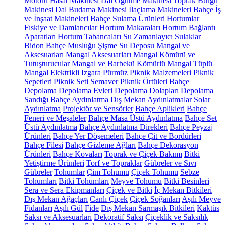
Motoru
Hasat Makinesi
Dal Öğütme Makinesi
Toprak Burgu
Makinesi
Dal Budama Makinesi
İlaçlama Makineleri
Bahçe İş
ve İnşaat Makineleri
Bahçe Sulama Ürünleri
Hortumlar
Fıskiye ve Damlatıcılar
Hortum Makaraları
Hortum Bağlantı
Aparatları
Hortum Tabancaları
Su Zamanlayıcı
Sulaklar
Bidon
Bahçe Musluğu
Şişme Su Deposu
Mangal ve
Aksesuarları
Mangal Aksesuarları
Mangal Kömürü ve
Tutuşturucular
Mangal ve Barbekü
Kömürlü Mangal
Tüplü
Mangal
Elektrikli Izgara
Pürmüz
Piknik Malzemeleri
Piknik
Sepetleri
Piknik Seti
Semaver
Piknik Örtüleri
Bahçe
Depolama
Depolama Evleri
Depolama Dolapları
Depolama
Sandığı
Bahçe Aydınlatma
Dış Mekan Aydınlatmalar
Solar
Aydınlatma
Projektör ve Sensörler
Bahçe Aplikleri
Bahçe
Feneri ve Meşaleler
Bahçe Masa Üstü Aydınlatma
Bahçe Set
Üstü Aydınlatma
Bahçe Aydınlatma Direkleri
Bahçe Peyzaj
Ürünleri
Bahçe Yer Döşemeleri
Bahçe Çit ve Bordürleri
Bahçe Filesi
Bahçe Gizleme Ağları
Bahçe Dekorasyon
Ürünleri
Bahçe Kovaları
Toprak ve Çiçek Bakımı
Bitki
Yetiştirme Ürünleri
Torf ve Topraklar
Gübreler ve Sıvı
Gübreler
Tohumlar
Çim Tohumu
Çiçek Tohumu
Sebze
Tohumları
Bitki Tohumları
Meyve Tohumu
Bitki Besinleri
Sera ve Sera Ekipmanları
Çiçek ve Bitki
İç Mekan Bitkileri
Dış Mekan Ağaçları
Canlı Çiçek
Çiçek Soğanları
Aşılı Meyve
Fidanları
Aşılı Gül
Fide
Dış Mekan Sarmaşık Bitkileri
Kaktüs
Saksı ve Aksesuarları
Dekoratif Saksı
Çiçeklik ve Saksılık