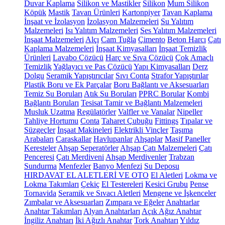
Duvar Kaplama
Silikon ve Mastikler
Silikon
Mum Silikon
Köpük
Mastik
Tavan Ürünleri
Kartonpiyer
Tavan Kaplama
İnşaat ve İzolasyon
İzolasyon Malzemeleri
Su Yalıtım
Malzemeleri
Isı Yalıtım Malzemeleri
Ses Yalıtım Malzemeleri
İnşaat Malzemeleri
Alçı
Cam Tuğla
Çimento
Beton Harcı
Çatı
Kaplama Malzemeleri
İnşaat Kimyasalları
İnşaat Temizlik
Ürünleri
Lavabo Çözücü
Harç ve Sıva Çözücü
Çok Amaçlı
Temizlik
Yağlayıcı ve Pas Çözücü
Yapı Kimyasalları
Derz
Dolgu
Seramik Yapıştırıcılar
Sıvı Conta
Strafor Yapıştırılar
Plastik Boru ve Ek Parçalar
Boru Bağlantı ve Aksesuarları
Temiz Su Boruları
Atık Su Boruları
PPRC Borular
Kombi
Bağlantı Boruları
Tesisat Tamir ve Bağlantı Malzemeleri
Musluk Uzatma
Regülatörler
Valfler ve Vanalar
Nipeller
Tahliye Hortumu
Conta
Taharet Çubuğu
Fittings
Tıpalar ve
Süzgeçler
İnşaat Makineleri
Elektrikli Vinçler
Taşıma
Arabaları
Caraskallar
Havlupanlar
Ahşaplar
Masif Paneller
Keresteler
Ahşap Seperatörler
Ahşap Çatı Malzemeleri
Çatı
Penceresi
Çatı Merdiveni
Ahşap Merdivenler
Trabzan
Sundurma
Menfezler
Banyo Menfezi
Su Deposu
HIRDAVAT EL ALETLERİ VE OTO
El Aletleri
Lokma ve
Lokma Takımları
Çekiç
El Testereleri
Kesici Grubu
Pense
Tornavida
Seramik ve Sıvacı Aletleri
Mengene ve İşkenceler
Zımbalar ve Aksesuarları
Zımpara ve Eğeler
Anahtarlar
Anahtar Takımları
Alyan Anahtarları
Açık Ağız Anahtar
İngiliz Anahtarı
İki Ağızlı Anahtar
Tork Anahtarı
Yıldız