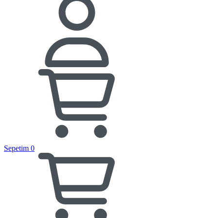
Sepetim
0