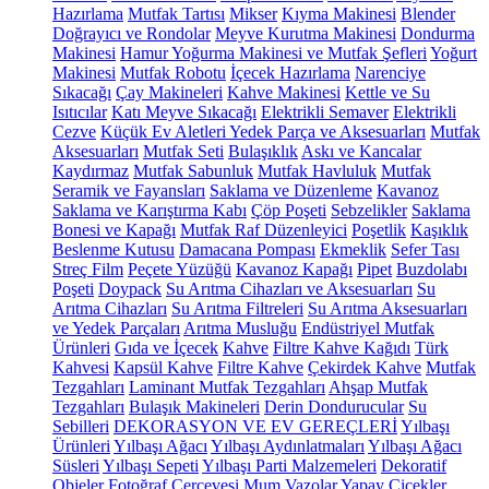
Hazırlama
Mutfak Tartısı
Mikser
Kıyma Makinesi
Blender
Doğrayıcı ve Rondolar
Meyve Kurutma Makinesi
Dondurma
Makinesi
Hamur Yoğurma Makinesi ve Mutfak Şefleri
Yoğurt
Makinesi
Mutfak Robotu
İçecek Hazırlama
Narenciye
Sıkacağı
Çay Makineleri
Kahve Makinesi
Kettle ve Su
Isıtıcılar
Katı Meyve Sıkacağı
Elektrikli Semaver
Elektrikli
Cezve
Küçük Ev Aletleri Yedek Parça ve Aksesuarları
Mutfak
Aksesuarları
Mutfak Seti
Bulaşıklık
Askı ve Kancalar
Kaydırmaz
Mutfak Sabunluk
Mutfak Havluluk
Mutfak
Seramik ve Fayansları
Saklama ve Düzenleme
Kavanoz
Saklama ve Karıştırma Kabı
Çöp Poşeti
Sebzelikler
Saklama
Bonesi ve Kapağı
Mutfak Raf Düzenleyici
Poşetlik
Kaşıklık
Beslenme Kutusu
Damacana Pompası
Ekmeklik
Sefer Tası
Streç Film
Peçete Yüzüğü
Kavanoz Kapağı
Pipet
Buzdolabı
Poşeti
Doypack
Su Arıtma Cihazları ve Aksesuarları
Su
Arıtma Cihazları
Su Arıtma Filtreleri
Su Arıtma Aksesuarları
ve Yedek Parçaları
Arıtma Musluğu
Endüstriyel Mutfak
Ürünleri
Gıda ve İçecek
Kahve
Filtre Kahve Kağıdı
Türk
Kahvesi
Kapsül Kahve
Filtre Kahve
Çekirdek Kahve
Mutfak
Tezgahları
Laminant Mutfak Tezgahları
Ahşap Mutfak
Tezgahları
Bulaşık Makineleri
Derin Dondurucular
Su
Sebilleri
DEKORASYON VE EV GEREÇLERİ
Yılbaşı
Ürünleri
Yılbaşı Ağacı
Yılbaşı Aydınlatmaları
Yılbaşı Ağacı
Süsleri
Yılbaşı Sepeti
Yılbaşı Parti Malzemeleri
Dekoratif
Objeler
Fotoğraf Çerçevesi
Mum
Vazolar
Yapay Çiçekler