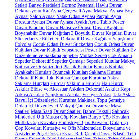
Setleri
Banyo Perdeleri
Bornoz
Peştemal
Havlu
Duvar
Dekorasyonu
Raf
Ayna
Çerçeveli Ayna
Makyaj Aynası
Boy
Aynası
Salon Aynası
Yatak Odası Aynası
Parçalı Ayna
Dresuar Aynası
Duvar Aynası
Ayaklı Ayna
Tablo
Poster
Duvar Panoları
Duvar Halısı ve Örtüsü
Duvar Kağıtları
Boyanabilir Duvar Kağıtları
3 Boyutlu Duvar Kağıtları
Duvar
Stickerları ve Etiketleri
Dekoratif Duvar Kağıtları
Yapışkanlı
Folyolar
Çocuk Odası Duvar Stickerları
Çocuk Odası Duvar
Kağıtları
Duvar Kağıdı Yapıştırıcısı
Poster Duvar Kağıtları
Ev
Düzenleme ve Saklama
Sepetler
Mutfak Sepeti
Çok Amaçlı
Sepetler
Dekoratif Sepetler
Çamaşır Sepetleri
Kutular
Makyaj
Kutusu ve Organizerleri
Plastik Kutular
Kumaş Kutular
Ayakkabı Kutuları
Oyuncak Kutuları
Saklama Kutusu
Dekoratif Kutu
Takı Kutusu
Çamaşır Kurutma Askısı
Saklama Hurçları
Hurçlar
Vakumlu Hurçlar
Halı Hurcu
Askılar
Elbise ve Aksesuar Askıları
Dekoratif Askılar
Kapı
Arkası Askıları
Yapışkanlı Askılar
Vestiyer Askısı
Takı Askısı
Bavul İçi Düzenleyici
Kurutma Makinesi Topu
Şemsiye
Dolap İçi Düzenleyici
Makyaj Çantası
Duvar ve Masa
Saatleri
Masa Saati
Duvar Saatleri
Bahçe Tekstili
Salıncak
Minderleri
Ütü Masası
Çöp Kovaları
Banyo Çöp Kovaları
Mutfak Çöp Kovaları
Endüstriyel Çöp Kovaları
Dolap İçi
Çöp Kovaları
Kırtasiye ve Ofis Malzemeleri
Dosyalama ve
Arşivleme
Poşet Dosya
Evrak Rafı
Çıtçıtlı Dosya
Klasör
Telli