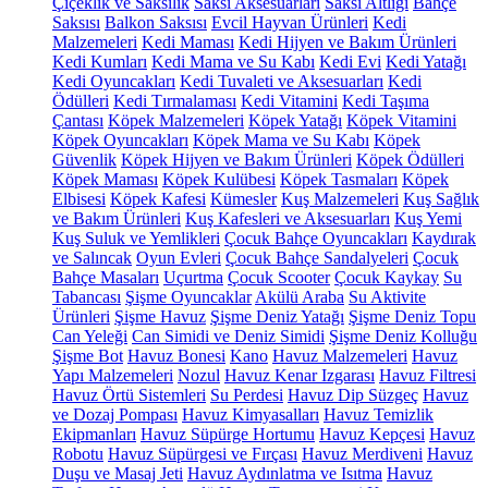
Çiçeklik ve Saksılık
Saksı Aksesuarları
Saksı Altlığı
Bahçe
Saksısı
Balkon Saksısı
Evcil Hayvan Ürünleri
Kedi
Malzemeleri
Kedi Maması
Kedi Hijyen ve Bakım Ürünleri
Kedi Kumları
Kedi Mama ve Su Kabı
Kedi Evi
Kedi Yatağı
Kedi Oyuncakları
Kedi Tuvaleti ve Aksesuarları
Kedi
Ödülleri
Kedi Tırmalaması
Kedi Vitamini
Kedi Taşıma
Çantası
Köpek Malzemeleri
Köpek Yatağı
Köpek Vitamini
Köpek Oyuncakları
Köpek Mama ve Su Kabı
Köpek
Güvenlik
Köpek Hijyen ve Bakım Ürünleri
Köpek Ödülleri
Köpek Maması
Köpek Kulübesi
Köpek Tasmaları
Köpek
Elbisesi
Köpek Kafesi
Kümesler
Kuş Malzemeleri
Kuş Sağlık
ve Bakım Ürünleri
Kuş Kafesleri ve Aksesuarları
Kuş Yemi
Kuş Suluk ve Yemlikleri
Çocuk Bahçe Oyuncakları
Kaydırak
ve Salıncak
Oyun Evleri
Çocuk Bahçe Sandalyeleri
Çocuk
Bahçe Masaları
Uçurtma
Çocuk Scooter
Çocuk Kaykay
Su
Tabancası
Şişme Oyuncaklar
Akülü Araba
Su Aktivite
Ürünleri
Şişme Havuz
Şişme Deniz Yatağı
Şişme Deniz Topu
Can Yeleği
Can Simidi ve Deniz Simidi
Şişme Deniz Kolluğu
Şişme Bot
Havuz Bonesi
Kano
Havuz Malzemeleri
Havuz
Yapı Malzemeleri
Nozul
Havuz Kenar Izgarası
Havuz Filtresi
Havuz Örtü Sistemleri
Su Perdesi
Havuz Dip Süzgeç
Havuz
ve Dozaj Pompası
Havuz Kimyasalları
Havuz Temizlik
Ekipmanları
Havuz Süpürge Hortumu
Havuz Kepçesi
Havuz
Robotu
Havuz Süpürgesi ve Fırçası
Havuz Merdiveni
Havuz
Duşu ve Masaj Jeti
Havuz Aydınlatma ve Isıtma
Havuz