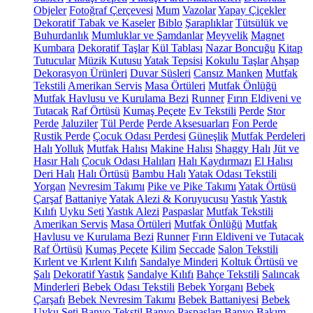
Objeler
Fotoğraf Çerçevesi
Mum
Vazolar
Yapay Çiçekler
Dekoratif Tabak ve Kaseler
Biblo
Şaraplıklar
Tütsülük ve
Buhurdanlık
Mumluklar ve Şamdanlar
Meyvelik
Magnet
Kumbara
Dekoratif Taşlar
Kül Tablası
Nazar Boncuğu
Kitap
Tutucular
Müzik Kutusu
Yatak Tepsisi
Kokulu Taşlar
Ahşap
Dekorasyon Ürünleri
Duvar Süsleri
Cansız Manken
Mutfak
Tekstili
Amerikan Servis
Masa Örtüleri
Mutfak Önlüğü
Mutfak Havlusu ve Kurulama Bezi
Runner
Fırın Eldiveni ve
Tutacak
Raf Örtüsü
Kumaş Peçete
Ev Tekstili
Perde
Stor
Perde
Jaluziler
Tül Perde
Perde Aksesuarları
Fon Perde
Rustik Perde
Çocuk Odası Perdesi
Güneşlik
Mutfak Perdeleri
Halı
Yolluk
Mutfak Halısı
Makine Halısı
Shaggy Halı
Jüt ve
Hasır Halı
Çocuk Odası Halıları
Halı Kaydırmazı
El Halısı
Deri Halı
Halı Örtüsü
Bambu Halı
Yatak Odası Tekstili
Yorgan
Nevresim Takımı
Pike ve Pike Takımı
Yatak Örtüsü
Çarşaf
Battaniye
Yatak Alezi & Koruyucusu
Yastık
Yastık
Kılıfı
Uyku Seti
Yastık Alezi
Paspaslar
Mutfak Tekstili
Amerikan Servis
Masa Örtüleri
Mutfak Önlüğü
Mutfak
Havlusu ve Kurulama Bezi
Runner
Fırın Eldiveni ve Tutacak
Raf Örtüsü
Kumaş Peçete
Kilim
Seccade
Salon Tekstili
Kırlent ve Kırlent Kılıfı
Sandalye Minderi
Koltuk Örtüsü ve
Şalı
Dekoratif Yastık
Sandalye Kılıfı
Bahçe Tekstili
Salıncak
Minderleri
Bebek Odası Tekstili
Bebek Yorganı
Bebek
Çarşafı
Bebek Nevresim Takımı
Bebek Battaniyesi
Bebek
Uyku Seti
Banyo Tekstil
Banyo Paspasları
Banyo Bakım