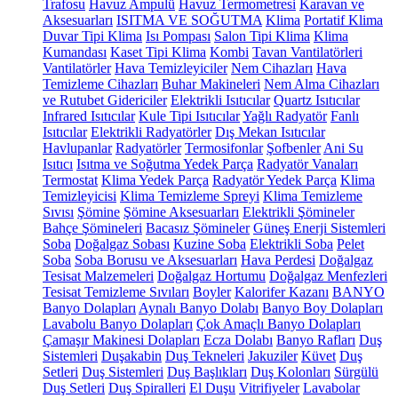
Trafosu
Havuz Ampulü
Havuz Termometresi
Karavan ve
Aksesuarları
ISITMA VE SOĞUTMA
Klima
Portatif Klima
Duvar Tipi Klima
Isı Pompası
Salon Tipi Klima
Klima
Kumandası
Kaset Tipi Klima
Kombi
Tavan Vantilatörleri
Vantilatörler
Hava Temizleyiciler
Nem Cihazları
Hava
Temizleme Cihazları
Buhar Makineleri
Nem Alma Cihazları
ve Rutubet Gidericiler
Elektrikli Isıtıcılar
Quartz Isıtıcılar
Infrared Isıtıcılar
Kule Tipi Isıtıcılar
Yağlı Radyatör
Fanlı
Isıtıcılar
Elektrikli Radyatörler
Dış Mekan Isıtıcılar
Havlupanlar
Radyatörler
Termosifonlar
Şofbenler
Ani Su
Isıtıcı
Isıtma ve Soğutma Yedek Parça
Radyatör Vanaları
Termostat
Klima Yedek Parça
Radyatör Yedek Parça
Klima
Temizleyicisi
Klima Temizleme Spreyi
Klima Temizleme
Sıvısı
Şömine
Şömine Aksesuarları
Elektrikli Şömineler
Bahçe Şömineleri
Bacasız Şömineler
Güneş Enerji Sistemleri
Soba
Doğalgaz Sobası
Kuzine Soba
Elektrikli Soba
Pelet
Soba
Soba Borusu ve Aksesuarları
Hava Perdesi
Doğalgaz
Tesisat Malzemeleri
Doğalgaz Hortumu
Doğalgaz Menfezleri
Tesisat Temizleme Sıvıları
Boyler
Kalorifer Kazanı
BANYO
Banyo Dolapları
Aynalı Banyo Dolabı
Banyo Boy Dolapları
Lavabolu Banyo Dolapları
Çok Amaçlı Banyo Dolapları
Çamaşır Makinesi Dolapları
Ecza Dolabı
Banyo Rafları
Duş
Sistemleri
Duşakabin
Duş Tekneleri
Jakuziler
Küvet
Duş
Setleri
Duş Sistemleri
Duş Başlıkları
Duş Kolonları
Sürgülü
Duş Setleri
Duş Spiralleri
El Duşu
Vitrifiyeler
Lavabolar