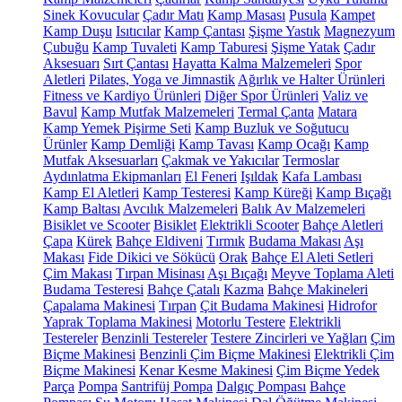
Sinek Kovucular
Çadır Matı
Kamp Masası
Pusula
Kampet
Kamp Duşu
Isıtıcılar
Kamp Çantası
Şişme Yastık
Magnezyum
Çubuğu
Kamp Tuvaleti
Kamp Taburesi
Şişme Yatak
Çadır
Aksesuarı
Sırt Çantası
Hayatta Kalma Malzemeleri
Spor
Aletleri
Pilates, Yoga ve Jimnastik
Ağırlık ve Halter Ürünleri
Fitness ve Kardiyo Ürünleri
Diğer Spor Ürünleri
Valiz ve
Bavul
Kamp Mutfak Malzemeleri
Termal Çanta
Matara
Kamp Yemek Pişirme Seti
Kamp Buzluk ve Soğutucu
Ürünler
Kamp Demliği
Kamp Tavası
Kamp Ocağı
Kamp
Mutfak Aksesuarları
Çakmak ve Yakıcılar
Termoslar
Aydınlatma Ekipmanları
El Feneri
Işıldak
Kafa Lambası
Kamp El Aletleri
Kamp Testeresi
Kamp Küreği
Kamp Bıçağı
Kamp Baltası
Avcılık Malzemeleri
Balık Av Malzemeleri
Bisiklet ve Scooter
Bisiklet
Elektrikli Scooter
Bahçe Aletleri
Çapa
Kürek
Bahçe Eldiveni
Tırmık
Budama Makası
Aşı
Makası
Fide Dikici ve Sökücü
Orak
Bahçe El Aleti Setleri
Çim Makası
Tırpan Misinası
Aşı Bıçağı
Meyve Toplama Aleti
Budama Testeresi
Bahçe Çatalı
Kazma
Bahçe Makineleri
Çapalama Makinesi
Tırpan
Çit Budama Makinesi
Hidrofor
Yaprak Toplama Makinesi
Motorlu Testere
Elektrikli
Testereler
Benzinli Testereler
Testere Zincirleri ve Yağları
Çim
Biçme Makinesi
Benzinli Çim Biçme Makinesi
Elektrikli Çim
Biçme Makinesi
Kenar Kesme Makinesi
Çim Biçme Yedek
Parça
Pompa
Santrifüj Pompa
Dalgıç Pompası
Bahçe