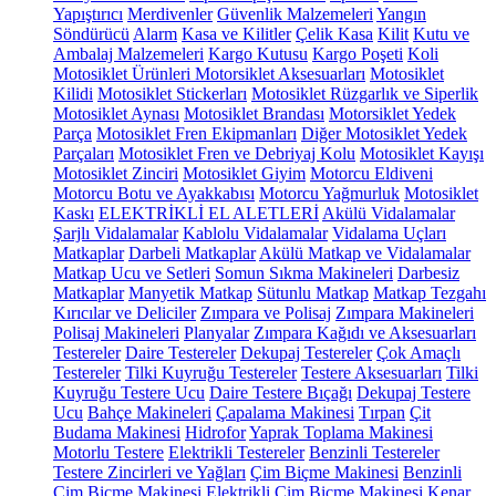
Yapıştırıcı
Merdivenler
Güvenlik Malzemeleri
Yangın
Söndürücü
Alarm
Kasa ve Kilitler
Çelik Kasa
Kilit
Kutu ve
Ambalaj Malzemeleri
Kargo Kutusu
Kargo Poşeti
Koli
Motosiklet Ürünleri
Motorsiklet Aksesuarları
Motosiklet
Kilidi
Motosiklet Stickerları
Motosiklet Rüzgarlık ve Siperlik
Motosiklet Aynası
Motosiklet Brandası
Motorsiklet Yedek
Parça
Motosiklet Fren Ekipmanları
Diğer Motosiklet Yedek
Parçaları
Motosiklet Fren ve Debriyaj Kolu
Motosiklet Kayışı
Motosiklet Zinciri
Motosiklet Giyim
Motorcu Eldiveni
Motorcu Botu ve Ayakkabısı
Motorcu Yağmurluk
Motosiklet
Kaskı
ELEKTRİKLİ EL ALETLERİ
Akülü Vidalamalar
Şarjlı Vidalamalar
Kablolu Vidalamalar
Vidalama Uçları
Matkaplar
Darbeli Matkaplar
Akülü Matkap ve Vidalamalar
Matkap Ucu ve Setleri
Somun Sıkma Makineleri
Darbesiz
Matkaplar
Manyetik Matkap
Sütunlu Matkap
Matkap Tezgahı
Kırıcılar ve Deliciler
Zımpara ve Polisaj
Zımpara Makineleri
Polisaj Makineleri
Planyalar
Zımpara Kağıdı ve Aksesuarları
Testereler
Daire Testereler
Dekupaj Testereler
Çok Amaçlı
Testereler
Tilki Kuyruğu Testereler
Testere Aksesuarları
Tilki
Kuyruğu Testere Ucu
Daire Testere Bıçağı
Dekupaj Testere
Ucu
Bahçe Makineleri
Çapalama Makinesi
Tırpan
Çit
Budama Makinesi
Hidrofor
Yaprak Toplama Makinesi
Motorlu Testere
Elektrikli Testereler
Benzinli Testereler
Testere Zincirleri ve Yağları
Çim Biçme Makinesi
Benzinli
Çim Biçme Makinesi
Elektrikli Çim Biçme Makinesi
Kenar