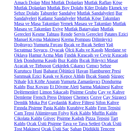
Amaçlı Dolap
Mini Mutfak Dolapları
Mutfak Rafları
Köşe
Mutfak Dolapları
Mutfak Boy Dolabı
Kiler Dolabı
Ekmek ve
Sebze Dolabı
Tabureler
Sandalye
Mutfak Sandalyeleri
Bar
Sandalyeleri
Katlanır Sandalyeler
Mutfak Köşe Takımları
Masa ve Masa Takımları
Yemek Masası ve Takımları
Mutfak
Masası ve Takımları
Eviye
Mutfak Bataryaları
Mutfak
Gereçleri
Kesme Tahtası
Rende
Servis Gereçleri
Patates Ezici
Manuel Kıyma Makinesi
Krema Pompası
Dilimleyici
Doğrayıcı
Yumurta Fırçası
Bıçak ve Bıçak Setleri
Yağ
Sıçratmaz
Soyucu, Oyacak
Ölçü Kabı ve Kaşığı
Merdane ve
Oklava
Hamur Açma Matı
Fındık Kıracağı ve Ceviz Kıracağı
Elek
Dondurma Kaşığı
Buz Kalıbı
Bıçak Bileyici Masat
Açacak ve Tirbuşon
Çekirdek Çıkarıcı
Çırpıcı
Sebze
Kurutucu
Huni
Baharat Öğütücü
Havan
Hamburger Presi
Sarımsak Ezici
Kaşık ve Kepçe Altlığı
Bıçak Standı
Süzgeç
Nihale
İçli Köfte Aparatı
Yumurta Zamanlayıcı
Dondurma
Kalıbı
Buz Kovası
Et Dövme Aleti
Sarma Makinesi
Kahve
Değirmenleri
Limon Sıkacağı
Pişirme Grubu
Çay ve Kahve
Demleme
French Press
Dripper
Chemex
Cezve
Çay Süzgeci
Demlik
Moka Pot
Çaydanlık
Kahve Filtresi
Sifon Kahve
Fırında Pişirme
Pasta Kalıbı
Kurabiye Kalıbı
Fırın Tepsisi
Cam Tepsi
Alüminyum Folyo
Kek Kalıbı
Muffin Kalıbı
Çikolata Kalıbı
Güveç
Pişirme Kağıdı
Pizza Tepsisi
Tart
Kalıbı
Ocak Üstü Pişirme
Tava ve Tava Setleri
Ocak Üstü
Tost Makinesi
Ocak Üstü Sac
Sahan
Düdüklü Tencere