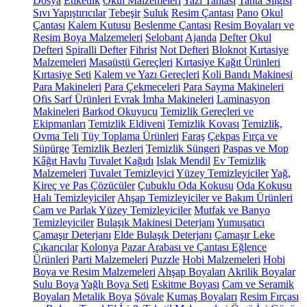
Dosya
Etiketlik
Okul Malzemeleri
Yazı Tahtası
Tahta Silgisi
Sıvı Yapıştırıcılar
Tebeşir
Suluk
Resim Çantası
Pano
Okul
Çantası
Kalem Kutusu
Beslenme Çantası
Resim Boyaları ve
Resim Boya Malzemeleri
Selobant
Ajanda
Defter
Okul
Defteri
Spiralli Defter
Fihrist
Not Defteri
Bloknot
Kırtasiye
Malzemeleri
Masaüstü Gereçleri
Kırtasiye Kağıt Ürünleri
Kırtasiye Seti
Kalem ve Yazı Gereçleri
Koli Bandı Makinesi
Para Makineleri
Para Çekmeceleri
Para Sayma Makineleri
Ofis Sarf Ürünleri
Evrak İmha Makineleri
Laminasyon
Makineleri
Barkod Okuyucu
Temizlik Gereçleri ve
Ekipmanları
Temizlik Eldiveni
Temizlik Kovası
Temizlik,
Ovma Teli
Tüy Toplama Ürünleri
Faraş
Çekpas
Fırça ve
Süpürge
Temizlik Bezleri
Temizlik Süngeri
Paspas ve Mop
Kâğıt Havlu
Tuvalet Kağıdı
Islak Mendil
Ev Temizlik
Malzemeleri
Tuvalet Temizleyici
Yüzey Temizleyiciler
Yağ,
Kireç ve Pas Çözücüler
Çubuklu Oda Kokusu
Oda Kokusu
Halı Temizleyiciler
Ahşap Temizleyiciler ve Bakım Ürünleri
Cam ve Parlak Yüzey Temizleyiciler
Mutfak ve Banyo
Temizleyiciler
Bulaşık Makinesi Deterjanı
Yumuşatıcı
Çamaşır Deterjanı
Elde Bulaşık Deterjanı
Çamaşır Leke
Çıkarıcılar
Kolonya
Pazar Arabası ve Çantası
Eğlence
Ürünleri
Parti Malzemeleri
Puzzle
Hobi Malzemeleri
Hobi
Boya ve Resim Malzemeleri
Ahşap Boyaları
Akrilik Boyalar
Sulu Boya
Yağlı Boya Seti
Eskitme Boyası
Cam ve Seramik
Boyaları
Metalik Boya
Şövale
Kumaş Boyaları
Resim Fırçası