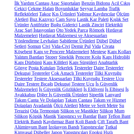
İlk Yardım Çantası
Araç Sigortaları
Benzin Bidonu
Acil Çıkış
Çekici
Çekme Halatı
Boyunluklar
Seyyar Lamba
Trafik
Reflektörleri
Takoz
Kış Ürünleri
Yağmur Kaydırıcılar
Ölçüm
Aletleri
Buz Kazıyıcı
Cam Suyu
Lastik Kar Paleti
Kışlık Set
Ürünler
Antifrizler
Buğu Giderici
Lastik Zinciri
Elektrikli
Araç Şarj İstasyonları
Oto Yedek Parça
Römork
Hırdavat
Malzemeleri
Hırdavat Malzemesi ve Aksesuarları
Yönlendirme Levhaları
Sabitleme Ürünleri
Dübel
Dübel
Setleri
Somun
Çivi
Vida-Çivi
Demir Pul
Vida
Civata
Köşebent
Kapı ve Pencere Malzemeleri
Menteşe
Kapı Kolları
Yalıtım Bantları
Stoper
Sineklik
Pencere Kolu
Kapı Hidroliği
Kapı Dürbünü
Kapı Kilitleri
Kapı Sürgüleri
Anahtarlık
Gönye
Posta Kutuları
Tekerlek
Testereler
Daire Testereler
Dekupaj Testereler
Çok Amaçlı Testereler
Tilki Kuyruğu
Testereler
Testere Aksesuarları
Tilki Kuyruğu Testere Ucu
Daire Testere Bıçağı
Dekupaj Testere Ucu
İş Güvenlik
Malzemeleri
İş Güvenlik Gözlükleri
İş Eldiveni
İş Elbisesi
İş
Ayakkabısı
Diğer İş Güvenlik Ürünleri
Siperlik
Lanyard
Takım Çanta Ve Dolapları
Takım Çantası
Takım ve Hizmet
Dolapları
Avadanlık
Ölçü Aletleri
Metre ve Şerit Metre
Su
Terazisi
Oda Termostatı
Silikon ve Mastikler
Silikon
Mum
Silikon
Köpük
Mastik
Yapıştırıcı ve Bantlar
Bant
Teflon Bant
Elektrik Bandı
Kaydırmaz Bant
Koli Bandı
Çift Taraflı Bant
Alüminyum Bant
İzolasyon Bandı
Yapıştırıcılar
Tutkal
Kimyasal Dübeller
Japon Yapıştırıcıları
Epoksi
Hızlı