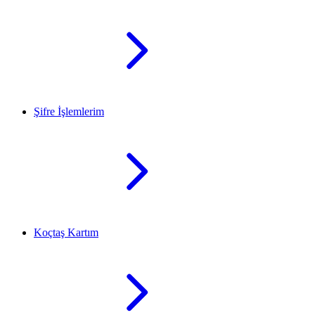
Şifre İşlemlerim
Koçtaş Kartım