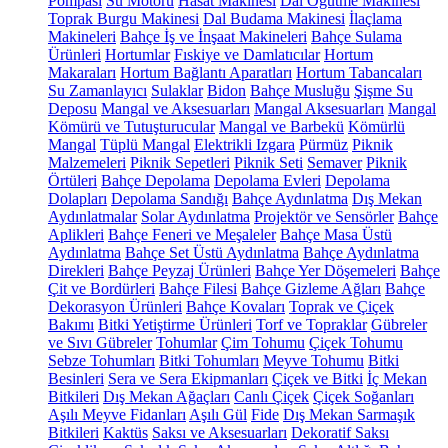
Pompası
Su Motoru
Hasat Makinesi
Dal Öğütme Makinesi
Toprak Burgu Makinesi
Dal Budama Makinesi
İlaçlama
Makineleri
Bahçe İş ve İnşaat Makineleri
Bahçe Sulama
Ürünleri
Hortumlar
Fıskiye ve Damlatıcılar
Hortum
Makaraları
Hortum Bağlantı Aparatları
Hortum Tabancaları
Su Zamanlayıcı
Sulaklar
Bidon
Bahçe Musluğu
Şişme Su
Deposu
Mangal ve Aksesuarları
Mangal Aksesuarları
Mangal
Kömürü ve Tutuşturucular
Mangal ve Barbekü
Kömürlü
Mangal
Tüplü Mangal
Elektrikli Izgara
Pürmüz
Piknik
Malzemeleri
Piknik Sepetleri
Piknik Seti
Semaver
Piknik
Örtüleri
Bahçe Depolama
Depolama Evleri
Depolama
Dolapları
Depolama Sandığı
Bahçe Aydınlatma
Dış Mekan
Aydınlatmalar
Solar Aydınlatma
Projektör ve Sensörler
Bahçe
Aplikleri
Bahçe Feneri ve Meşaleler
Bahçe Masa Üstü
Aydınlatma
Bahçe Set Üstü Aydınlatma
Bahçe Aydınlatma
Direkleri
Bahçe Peyzaj Ürünleri
Bahçe Yer Döşemeleri
Bahçe
Çit ve Bordürleri
Bahçe Filesi
Bahçe Gizleme Ağları
Bahçe
Dekorasyon Ürünleri
Bahçe Kovaları
Toprak ve Çiçek
Bakımı
Bitki Yetiştirme Ürünleri
Torf ve Topraklar
Gübreler
ve Sıvı Gübreler
Tohumlar
Çim Tohumu
Çiçek Tohumu
Sebze Tohumları
Bitki Tohumları
Meyve Tohumu
Bitki
Besinleri
Sera ve Sera Ekipmanları
Çiçek ve Bitki
İç Mekan
Bitkileri
Dış Mekan Ağaçları
Canlı Çiçek
Çiçek Soğanları
Aşılı Meyve Fidanları
Aşılı Gül
Fide
Dış Mekan Sarmaşık
Bitkileri
Kaktüs
Saksı ve Aksesuarları
Dekoratif Saksı