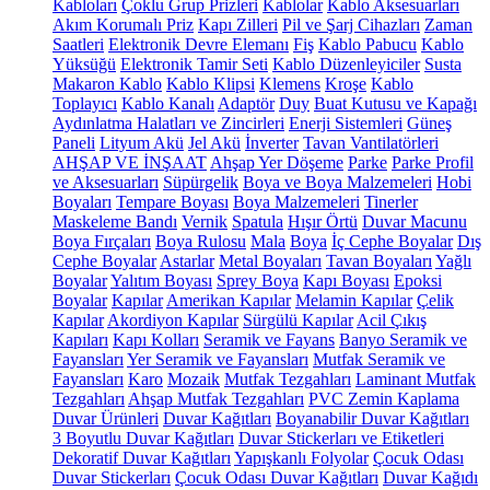
Kabloları
Çoklu Grup Prizleri
Kablolar
Kablo Aksesuarları
Akım Korumalı Priz
Kapı Zilleri
Pil ve Şarj Cihazları
Zaman
Saatleri
Elektronik Devre Elemanı
Fiş
Kablo Pabucu
Kablo
Yüksüğü
Elektronik Tamir Seti
Kablo Düzenleyiciler
Susta
Makaron Kablo
Kablo Klipsi
Klemens
Kroşe
Kablo
Toplayıcı
Kablo Kanalı
Adaptör
Duy
Buat Kutusu ve Kapağı
Aydınlatma Halatları ve Zincirleri
Enerji Sistemleri
Güneş
Paneli
Lityum Akü
Jel Akü
İnverter
Tavan Vantilatörleri
AHŞAP VE İNŞAAT
Ahşap Yer Döşeme
Parke
Parke Profil
ve Aksesuarları
Süpürgelik
Boya ve Boya Malzemeleri
Hobi
Boyaları
Tempare Boyası
Boya Malzemeleri
Tinerler
Maskeleme Bandı
Vernik
Spatula
Hışır Örtü
Duvar Macunu
Boya Fırçaları
Boya Rulosu
Mala
Boya
İç Cephe Boyalar
Dış
Cephe Boyalar
Astarlar
Metal Boyaları
Tavan Boyaları
Yağlı
Boyalar
Yalıtım Boyası
Sprey Boya
Kapı Boyası
Epoksi
Boyalar
Kapılar
Amerikan Kapılar
Melamin Kapılar
Çelik
Kapılar
Akordiyon Kapılar
Sürgülü Kapılar
Acil Çıkış
Kapıları
Kapı Kolları
Seramik ve Fayans
Banyo Seramik ve
Fayansları
Yer Seramik ve Fayansları
Mutfak Seramik ve
Fayansları
Karo
Mozaik
Mutfak Tezgahları
Laminant Mutfak
Tezgahları
Ahşap Mutfak Tezgahları
PVC Zemin Kaplama
Duvar Ürünleri
Duvar Kağıtları
Boyanabilir Duvar Kağıtları
3 Boyutlu Duvar Kağıtları
Duvar Stickerları ve Etiketleri
Dekoratif Duvar Kağıtları
Yapışkanlı Folyolar
Çocuk Odası
Duvar Stickerları
Çocuk Odası Duvar Kağıtları
Duvar Kağıdı