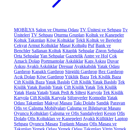
MOBİLYA
Salon ve Oturma Odası
TV Ünitesi ve Sehpası
Tv
Üniteleri
TV Sehpası
Oturma Grupları
Koltuk ve Kanepeler
Koltuk Takımları
Köşe Koltuklar
Tekli Koltuk ve Berjerler
Çekyat
Armut Koltuklar
Masaj Koltuğu
Puf
Bank ve
Benchler
Sallanan Koltuk
Kitaplık
Sehpalar
Zigon Sehpalar
Orta Sehpalar
Yan Sehpalar
Gazetelik
Antre ve Hol
Çok
Amaçlı Dolap
Portmantolar
Askılıklar
Kapı Askısı
Duvar
Askısı
Ayaklı Askılıklar
Dresuar
Ayakkabılık
Yatak Odası
Gardırop
Kapaklı Gardırop
Sürgülü Gardırop
Bez Gardırop
Açık Dolap
Köşe Gardırop
Yüklük
Baza
Tek Kişilik Baza
Çift Kişilik Baza
Yatak Başlığı
Çift Kişilik Yatak Başlığı
Tek
Kişilik Yatak Başlığı
Yatak
Çift Kişilik Yatak
Tek Kişilik
Yatak
Hasta Yatağı
Yatak Pedi & Şiltesi
Karyola
Tek Kişilik
Karyola
Çift Kişilik Karyola
Şifonyerler
Komodin
Yatak
Odası Takımları
Makyaj Masası
Takı Dolabı
Sandık
Paravan
Ofis ve Çalışma Mobilyaları
Çalışma ve Bilgisayar Masası
Oyuncu Koltukları
Çalışma ve Ofis Sandalyeleri
Keson
Ofis
Dolabı
Ofis Koltukları ve Kanepeleri
Ayaklı Küllükler
Laptop
Sehpası
Oyuncu Masası
Toplantı Masası
Ofis Masası ve
Takımları
Yemek Odası
Yemek Odası Takımları
Vitrin
Yemek