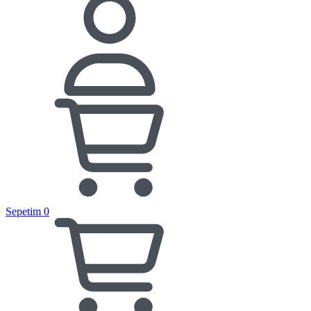
Sepetim
0