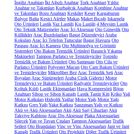
İngiliz Anahtarı
İki Ağızlı Anahtar
Tork Anahtarı
Yıldız
Anahtar ve Takımları
Kurbağcık Anahtarı
Kombine Anahtar
ve Takımları
Boru Anahtarı
Keskiler
Keser
Kargaburun
Balyoz
Balta
Kesici Aletler
Makas
Maket Bıçağı
Iskarpela
Oto Ürünleri
Lastik
Yaz Lastiği
Kış Lastiği
4 Mevsim Lastik
Oto Teknik Malzemeler
Araç İçi Aksesuar
Oto Güneşlik
Oto
Küllükler
Araç Buzdolapları
Bagaj Düzenleyici
Araba
Kokuları
Araç İçi Telefon Tutucular
Bagaj Havuzu
Oto
Paspası
Araç İçi Kamera
Oto Multimedya ve Görüntü
Sistemleri
Oto Bakım Temizlik Ürünleri
Basınçlı Yıkama
Makineleri
Tampon Parlatıcı ve Temizleyiciler
Torpido
Temizlik ve Bakım Ürünleri
Oto Şampuan
Oto Cila ve
Parlatıcı Ürünleri
Polyester Macun
Oto Cam Bakım Ürünleri
ve Temizleyiciler
Mikrofiber Bez
Araç Temizlik Seti
Araç
Boyaları
Araç Süpürgeleri
Araba Çizik Giderici
Motor
Temizleyici ve Bakım Ürünleri
Radyatör Temizleyiciler
Oto
Koltuk Kılıfı
Lastik Ekipmanları
Hava Kompresörü
Bijon
Anahtarı
Sibop ve Sibop Kapağı
Lastik Tamir Kiti
Kriko
Yağ
Motor Katkıları
Hidrolik Yağlar
Motor Yağı
Motor Yağı
Katkısı
Gres Yağı
Yakıt Katkısı
Şanzıman Yağı ve Katkısı
Akü ve Akü Aksesuarları
Akü
Akü Şarj Cihazları
Akü
Takviye Kablosu
Araç Dış Aksesuar
Plaka Aksesuarları
Silecek
Yan ve Tavan Çıtaları
Tampon Aksesuarları
Trafik
Setleri
Oto Brandaları
Vinç ve Vinç Aksesuarları
Jant ve Jant
Kapağı
Trafik Ürünleri
Oto Projektör
Diğer Trafik Ürünleri