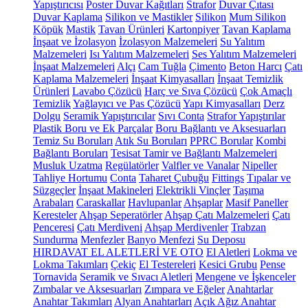
Yapıştırıcısı
Poster Duvar Kağıtları
Strafor
Duvar Çıtası
Duvar Kaplama
Silikon ve Mastikler
Silikon
Mum Silikon
Köpük
Mastik
Tavan Ürünleri
Kartonpiyer
Tavan Kaplama
İnşaat ve İzolasyon
İzolasyon Malzemeleri
Su Yalıtım
Malzemeleri
Isı Yalıtım Malzemeleri
Ses Yalıtım Malzemeleri
İnşaat Malzemeleri
Alçı
Cam Tuğla
Çimento
Beton Harcı
Çatı
Kaplama Malzemeleri
İnşaat Kimyasalları
İnşaat Temizlik
Ürünleri
Lavabo Çözücü
Harç ve Sıva Çözücü
Çok Amaçlı
Temizlik
Yağlayıcı ve Pas Çözücü
Yapı Kimyasalları
Derz
Dolgu
Seramik Yapıştırıcılar
Sıvı Conta
Strafor Yapıştırılar
Plastik Boru ve Ek Parçalar
Boru Bağlantı ve Aksesuarları
Temiz Su Boruları
Atık Su Boruları
PPRC Borular
Kombi
Bağlantı Boruları
Tesisat Tamir ve Bağlantı Malzemeleri
Musluk Uzatma
Regülatörler
Valfler ve Vanalar
Nipeller
Tahliye Hortumu
Conta
Taharet Çubuğu
Fittings
Tıpalar ve
Süzgeçler
İnşaat Makineleri
Elektrikli Vinçler
Taşıma
Arabaları
Caraskallar
Havlupanlar
Ahşaplar
Masif Paneller
Keresteler
Ahşap Seperatörler
Ahşap Çatı Malzemeleri
Çatı
Penceresi
Çatı Merdiveni
Ahşap Merdivenler
Trabzan
Sundurma
Menfezler
Banyo Menfezi
Su Deposu
HIRDAVAT EL ALETLERİ VE OTO
El Aletleri
Lokma ve
Lokma Takımları
Çekiç
El Testereleri
Kesici Grubu
Pense
Tornavida
Seramik ve Sıvacı Aletleri
Mengene ve İşkenceler
Zımbalar ve Aksesuarları
Zımpara ve Eğeler
Anahtarlar
Anahtar Takımları
Alyan Anahtarları
Açık Ağız Anahtar