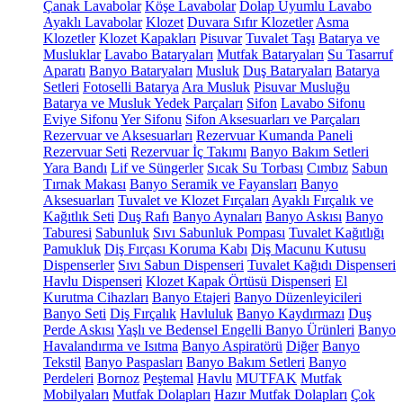
Çanak Lavabolar
Köşe Lavabolar
Dolap Uyumlu Lavabo
Ayaklı Lavabolar
Klozet
Duvara Sıfır Klozetler
Asma
Klozetler
Klozet Kapakları
Pisuvar
Tuvalet Taşı
Batarya ve
Musluklar
Lavabo Bataryaları
Mutfak Bataryaları
Su Tasarruf
Aparatı
Banyo Bataryaları
Musluk
Duş Bataryaları
Batarya
Setleri
Fotoselli Batarya
Ara Musluk
Pisuvar Musluğu
Batarya ve Musluk Yedek Parçaları
Sifon
Lavabo Sifonu
Eviye Sifonu
Yer Sifonu
Sifon Aksesuarları ve Parçaları
Rezervuar ve Aksesuarları
Rezervuar Kumanda Paneli
Rezervuar Seti
Rezervuar İç Takımı
Banyo Bakım Setleri
Yara Bandı
Lif ve Süngerler
Sıcak Su Torbası
Cımbız
Sabun
Tırnak Makası
Banyo Seramik ve Fayansları
Banyo
Aksesuarları
Tuvalet ve Klozet Fırçaları
Ayaklı Fırçalık ve
Kağıtlık Seti
Duş Rafı
Banyo Aynaları
Banyo Askısı
Banyo
Taburesi
Sabunluk
Sıvı Sabunluk Pompası
Tuvalet Kağıtlığı
Pamukluk
Diş Fırçası Koruma Kabı
Diş Macunu Kutusu
Dispenserler
Sıvı Sabun Dispenseri
Tuvalet Kağıdı Dispenseri
Havlu Dispenseri
Klozet Kapak Örtüsü Dispenseri
El
Kurutma Cihazları
Banyo Etajeri
Banyo Düzenleyicileri
Banyo Seti
Diş Fırçalık
Havluluk
Banyo Kaydırmazı
Duş
Perde Askısı
Yaşlı ve Bedensel Engelli Banyo Ürünleri
Banyo
Havalandırma ve Isıtma
Banyo Aspiratörü
Diğer
Banyo
Tekstil
Banyo Paspasları
Banyo Bakım Setleri
Banyo
Perdeleri
Bornoz
Peştemal
Havlu
MUTFAK
Mutfak
Mobilyaları
Mutfak Dolapları
Hazır Mutfak Dolapları
Çok