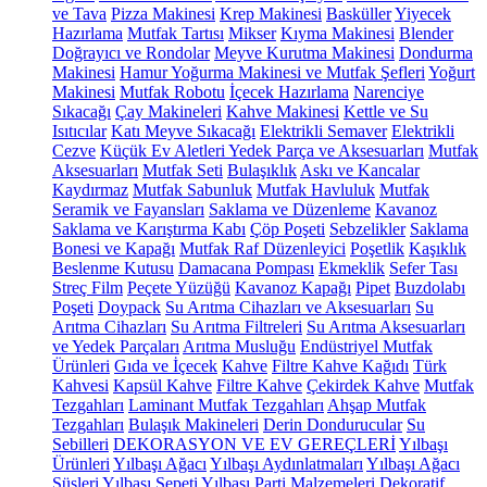
ve Tava
Pizza Makinesi
Krep Makinesi
Basküller
Yiyecek
Hazırlama
Mutfak Tartısı
Mikser
Kıyma Makinesi
Blender
Doğrayıcı ve Rondolar
Meyve Kurutma Makinesi
Dondurma
Makinesi
Hamur Yoğurma Makinesi ve Mutfak Şefleri
Yoğurt
Makinesi
Mutfak Robotu
İçecek Hazırlama
Narenciye
Sıkacağı
Çay Makineleri
Kahve Makinesi
Kettle ve Su
Isıtıcılar
Katı Meyve Sıkacağı
Elektrikli Semaver
Elektrikli
Cezve
Küçük Ev Aletleri Yedek Parça ve Aksesuarları
Mutfak
Aksesuarları
Mutfak Seti
Bulaşıklık
Askı ve Kancalar
Kaydırmaz
Mutfak Sabunluk
Mutfak Havluluk
Mutfak
Seramik ve Fayansları
Saklama ve Düzenleme
Kavanoz
Saklama ve Karıştırma Kabı
Çöp Poşeti
Sebzelikler
Saklama
Bonesi ve Kapağı
Mutfak Raf Düzenleyici
Poşetlik
Kaşıklık
Beslenme Kutusu
Damacana Pompası
Ekmeklik
Sefer Tası
Streç Film
Peçete Yüzüğü
Kavanoz Kapağı
Pipet
Buzdolabı
Poşeti
Doypack
Su Arıtma Cihazları ve Aksesuarları
Su
Arıtma Cihazları
Su Arıtma Filtreleri
Su Arıtma Aksesuarları
ve Yedek Parçaları
Arıtma Musluğu
Endüstriyel Mutfak
Ürünleri
Gıda ve İçecek
Kahve
Filtre Kahve Kağıdı
Türk
Kahvesi
Kapsül Kahve
Filtre Kahve
Çekirdek Kahve
Mutfak
Tezgahları
Laminant Mutfak Tezgahları
Ahşap Mutfak
Tezgahları
Bulaşık Makineleri
Derin Dondurucular
Su
Sebilleri
DEKORASYON VE EV GEREÇLERİ
Yılbaşı
Ürünleri
Yılbaşı Ağacı
Yılbaşı Aydınlatmaları
Yılbaşı Ağacı
Süsleri
Yılbaşı Sepeti
Yılbaşı Parti Malzemeleri
Dekoratif