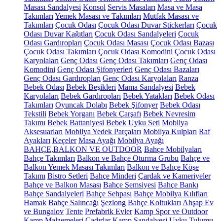
Masası Sandalyesi
Konsol
Servis Masaları
Masa ve Masa
Takımları
Yemek Masası ve Takımları
Mutfak Masası ve
Takımları
Çocuk Odası
Çocuk Odası Duvar Stickerları
Çocuk
Odası Duvar Kağıtları
Çocuk Odası Sandalyeleri
Çocuk
Odası Gardıropları
Çocuk Odası Masası
Çocuk Odası Bazası
Çocuk Odası Takımları
Çocuk Odası Komodini
Çocuk Odası
Karyolaları
Genç Odası
Genç Odası Takımları
Genç Odası
Komodini
Genç Odası Şifonyerleri
Genç Odası Bazaları
Genç Odası Gardıropları
Genç Odası Karyolaları
Ranza
Bebek Odası
Bebek Beşikleri
Mama Sandalyesi
Bebek
Karyolaları
Bebek Gardıropları
Bebek Yatakları
Bebek Odası
Takımları
Oyuncak Dolabı
Bebek Şifonyer
Bebek Odası
Tekstili
Bebek Yorganı
Bebek Çarşafı
Bebek Nevresim
Takımı
Bebek Battaniyesi
Bebek Uyku Seti
Mobilya
Aksesuarları
Mobilya Yedek Parçaları
Mobilya Kulpları
Raf
Ayakları
Keçeler
Masa Ayağı
Mobilya Ayağı
BAHÇE,BALKON VE OUTDOOR
Bahçe Mobilyaları
Bahçe Takımları
Balkon ve Bahçe Oturma Grubu
Bahçe ve
Balkon Yemek Masası Takımları
Balkon ve Bahçe Köşe
Takımı
Bistro Setleri
Bahçe Minderi
Çardak ve Kameriyeler
Bahçe ve Balkon Masası
Bahçe Şemsiyesi
Bahçe Bankı
Bahçe Sandalyeleri
Bahçe Sehpası
Bahçe Mobilya Kılıfları
Hamak
Bahçe Salıncağı
Şezlong
Bahçe Koltukları
Ahşap Ev
ve Bungalov
Tente
Prefabrik Evler
Kamp Spor ve Outdoor
Kamp Malzemeleri
Çadırlar
Kamp Sandalyesi
Uyku Tulumu