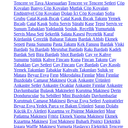
Tencere ve Tava Aksesuarları
Tencere ve Tencere Setleri
Çöp
Kovaları
Banyo Çöp Kovaları
Mutfak Çöp Kovaları
Endüstriyel Çöp Kovaları
Dolap İçi Çöp Kovaları
Sofra
Grubu
Çatal,Kaşık,Bıçak
Çatal Kaşık Bıçak Takımı
Yemek
Bıçağı
Çatal
Kaşık
Sofra Servis
Sürahi
Kase
Tepsi
Servis ve
Sunum Tabakları
Yağdanlık
Sosluk, Reçellik
Yumurtalık
Servis Maşa Seti
Şekerlik
Salata Kasesi
Peçetelik
Karaf
Kürdanlık
Çerezlik
Baharat Takımı
Bardak Altlığı
Ekmek
Sepeti
Pasta Sunumu
Pasta Takımı
Kek Fanusu
Bardak
Viski
Bardağı
Su Bardağı
Meşrubat Bardağı
Rakı Bardağı
Kadeh
Bardak Seti
Bira Bardağı
Shot Bardağı
Çay ve Kahve
Sunumu
Sütlük
Kahve Fincanı
Kupa
Fincan Takımı
Çay
Tabakları
Çay Setleri
Çay Fincanı
Çay Bardağı
Çay Kaşığı
Yemek Takımları
Tabaklar
Kahvaltı Takımları
Suluk ve
Matara
Beyaz Eşya
Fırın
Mikrodalga Fırınlar
Mini Fırınlar
Buzdolabı
Çamaşır Makinesi
Ocak
Ankastre Ürünleri
Ankastre Setler
Ankastre Ocaklar
Ankastre Fırınlar
Ankastre
Davlumbazlar
Bulaşık Makineleri
Kurutma Makinesi
Derin
Dondurucular
Su Sebilleri
Mini Buzdolabı
Davlumbazlar
Kurutmalı Çamaşır Makinesi
Beyaz Eşya Setleri
Aspiratörler
Beyaz Eşya Yedek Parça ve Bakım Ürünleri
Şarap Dolabı
Küçük Ev Aletleri
Kızartma ve Pişirme Makineleri
Mısır
Patlatma Makinesi
Fritöz
Ekmek Yapma Makinesi
Ekmek
Kızartma Makinesi
Tost Makinesi
Buharlı Pişirici
Elektrikli
Izgara
Waffle Makinesi
Yumurta Haşlayıcı
Elektrikli Tencere