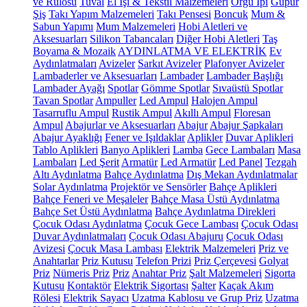
ve Rulosu
Tuval
El İşi & Tekstil Malzemeleri
Örgü İpi
Güpür
Şiş
Takı Yapım Malzemeleri
Takı Pensesi
Boncuk
Mum &
Sabun Yapımı
Mum Malzemeleri
Hobi Aletleri ve
Aksesuarları
Silikon Tabancaları
Diğer Hobi Aletleri
Taş
Boyama & Mozaik
AYDINLATMA VE ELEKTRİK
Ev
Aydınlatmaları
Avizeler
Sarkıt Avizeler
Plafonyer Avizeler
Lambaderler ve Aksesuarları
Lambader
Lambader Başlığı
Lambader Ayağı
Spotlar
Gömme Spotlar
Sıvaüstü Spotlar
Tavan Spotlar
Ampuller
Led Ampul
Halojen Ampul
Tasarruflu Ampul
Rustik Ampul
Akıllı Ampul
Floresan
Ampul
Abajurlar ve Aksesuarları
Abajur
Abajur Şapkaları
Abajur Ayaklığı
Fener ve Işıldaklar
Aplikler
Duvar Aplikleri
Tablo Aplikleri
Banyo Aplikleri
Lamba
Gece Lambaları
Masa
Lambaları
Led Şerit
Armatür
Led Armatür
Led Panel
Tezgah
Altı Aydınlatma
Bahçe Aydınlatma
Dış Mekan Aydınlatmalar
Solar Aydınlatma
Projektör ve Sensörler
Bahçe Aplikleri
Bahçe Feneri ve Meşaleler
Bahçe Masa Üstü Aydınlatma
Bahçe Set Üstü Aydınlatma
Bahçe Aydınlatma Direkleri
Çocuk Odası Aydınlatma
Çocuk Gece Lambası
Çocuk Odası
Duvar Aydınlatmaları
Çocuk Odası Abajuru
Çocuk Odası
Avizesi
Çocuk Masa Lambası
Elektrik Malzemeleri
Priz ve
Anahtarlar
Priz Kutusu
Telefon Prizi
Priz Çerçevesi
Golyat
Priz
Nümeris Priz
Priz
Anahtar Priz
Şalt Malzemeleri
Sigorta
Kutusu
Kontaktör
Elektrik Sigortası
Şalter
Kaçak Akım
Rölesi
Elektrik Sayacı
Uzatma Kablosu ve Grup Priz
Uzatma