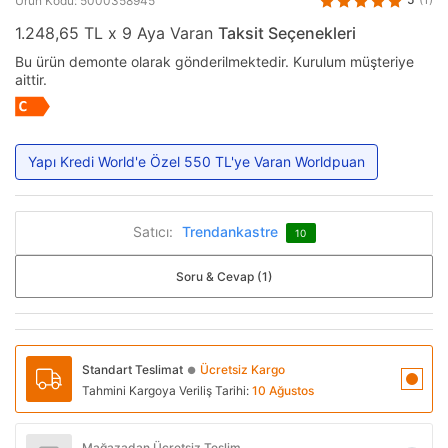
Ürün Kodu: 5000358945
1.248,65 TL x 9 Aya Varan
Taksit Seçenekleri
Bu ürün demonte olarak gönderilmektedir. Kurulum müşteriye
aittir.
Yapı Kredi World'e Özel 550 TL'ye Varan Worldpuan
Satıcı:
Trendankastre
10
Soru & Cevap (1)
Standart Teslimat
Ücretsiz Kargo
●
Tahmini Kargoya Veriliş Tarihi:
10 Ağustos
Mağazadan Ücretsiz Teslim