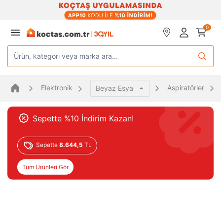
0
Ürün, kategori veya marka ara...
Elektronik
Aspiratörler
Beyaz Eşya
Sepette %10 İndirim Kazan!
Sepette
8.644,5
TL
Tüm Ürünleri Gör