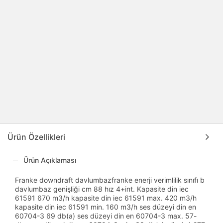
Ürün Özellikleri
Ürün Açıklaması
Franke downdraft davlumbazfranke enerji verimlilik sınıfı b
davlumbaz genişliği cm 88 hız 4+int. Kapasite din iec
61591 670 m3/h kapasite din iec 61591 max. 420 m3/h
kapasite din iec 61591 min. 160 m3/h ses düzeyi din en
60704-3 69 db(a) ses düzeyi din en 60704-3 max. 57-