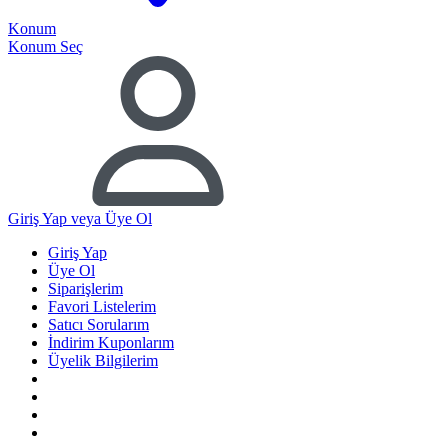
Konum
Konum Seç
Giriş Yap
veya Üye Ol
Giriş Yap
Üye Ol
Siparişlerim
Favori Listelerim
Satıcı Sorularım
İndirim Kuponlarım
Üyelik Bilgilerim