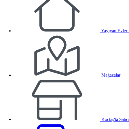
Yaşayan Evler
Mağazalar
Koçtaş'ta Satıc