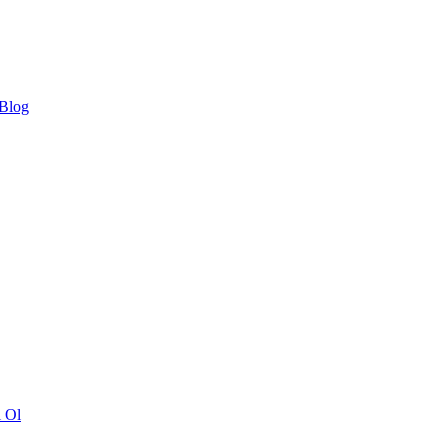
 Blog
ı Ol