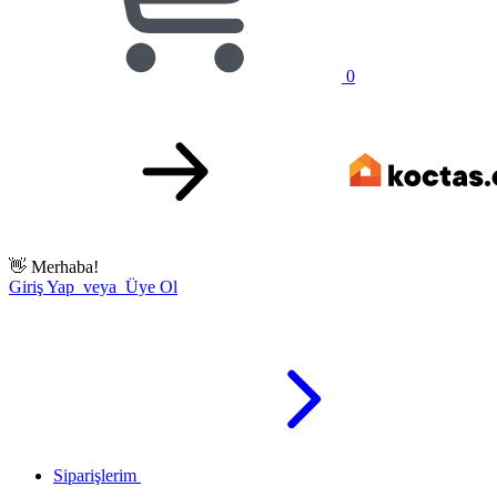
0
👋
Merhaba!
Giriş Yap veya Üye Ol
Siparişlerim