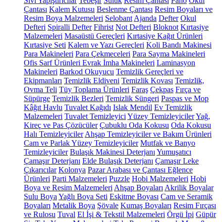
Sıvı Yapıştırıcılar
Tebeşir
Suluk
Resim Çantası
Pano
Okul
Çantası
Kalem Kutusu
Beslenme Çantası
Resim Boyaları ve
Resim Boya Malzemeleri
Selobant
Ajanda
Defter
Okul
Defteri
Spiralli Defter
Fihrist
Not Defteri
Bloknot
Kırtasiye
Malzemeleri
Masaüstü Gereçleri
Kırtasiye Kağıt Ürünleri
Kırtasiye Seti
Kalem ve Yazı Gereçleri
Koli Bandı Makinesi
Para Makineleri
Para Çekmeceleri
Para Sayma Makineleri
Ofis Sarf Ürünleri
Evrak İmha Makineleri
Laminasyon
Makineleri
Barkod Okuyucu
Temizlik Gereçleri ve
Ekipmanları
Temizlik Eldiveni
Temizlik Kovası
Temizlik,
Ovma Teli
Tüy Toplama Ürünleri
Faraş
Çekpas
Fırça ve
Süpürge
Temizlik Bezleri
Temizlik Süngeri
Paspas ve Mop
Kâğıt Havlu
Tuvalet Kağıdı
Islak Mendil
Ev Temizlik
Malzemeleri
Tuvalet Temizleyici
Yüzey Temizleyiciler
Yağ,
Kireç ve Pas Çözücüler
Çubuklu Oda Kokusu
Oda Kokusu
Halı Temizleyiciler
Ahşap Temizleyiciler ve Bakım Ürünleri
Cam ve Parlak Yüzey Temizleyiciler
Mutfak ve Banyo
Temizleyiciler
Bulaşık Makinesi Deterjanı
Yumuşatıcı
Çamaşır Deterjanı
Elde Bulaşık Deterjanı
Çamaşır Leke
Çıkarıcılar
Kolonya
Pazar Arabası ve Çantası
Eğlence
Ürünleri
Parti Malzemeleri
Puzzle
Hobi Malzemeleri
Hobi
Boya ve Resim Malzemeleri
Ahşap Boyaları
Akrilik Boyalar
Sulu Boya
Yağlı Boya Seti
Eskitme Boyası
Cam ve Seramik
Boyaları
Metalik Boya
Şövale
Kumaş Boyaları
Resim Fırçası
ve Rulosu
Tuval
El İşi & Tekstil Malzemeleri
Örgü İpi
Güpür