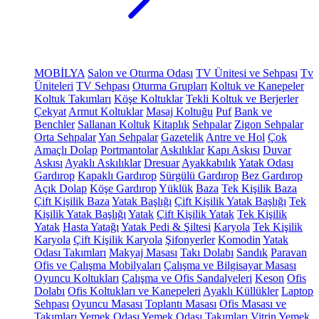
MOBİLYA
Salon ve Oturma Odası
TV Ünitesi ve Sehpası
Tv
Üniteleri
TV Sehpası
Oturma Grupları
Koltuk ve Kanepeler
Koltuk Takımları
Köşe Koltuklar
Tekli Koltuk ve Berjerler
Çekyat
Armut Koltuklar
Masaj Koltuğu
Puf
Bank ve
Benchler
Sallanan Koltuk
Kitaplık
Sehpalar
Zigon Sehpalar
Orta Sehpalar
Yan Sehpalar
Gazetelik
Antre ve Hol
Çok
Amaçlı Dolap
Portmantolar
Askılıklar
Kapı Askısı
Duvar
Askısı
Ayaklı Askılıklar
Dresuar
Ayakkabılık
Yatak Odası
Gardırop
Kapaklı Gardırop
Sürgülü Gardırop
Bez Gardırop
Açık Dolap
Köşe Gardırop
Yüklük
Baza
Tek Kişilik Baza
Çift Kişilik Baza
Yatak Başlığı
Çift Kişilik Yatak Başlığı
Tek
Kişilik Yatak Başlığı
Yatak
Çift Kişilik Yatak
Tek Kişilik
Yatak
Hasta Yatağı
Yatak Pedi & Şiltesi
Karyola
Tek Kişilik
Karyola
Çift Kişilik Karyola
Şifonyerler
Komodin
Yatak
Odası Takımları
Makyaj Masası
Takı Dolabı
Sandık
Paravan
Ofis ve Çalışma Mobilyaları
Çalışma ve Bilgisayar Masası
Oyuncu Koltukları
Çalışma ve Ofis Sandalyeleri
Keson
Ofis
Dolabı
Ofis Koltukları ve Kanepeleri
Ayaklı Küllükler
Laptop
Sehpası
Oyuncu Masası
Toplantı Masası
Ofis Masası ve
Takımları
Yemek Odası
Yemek Odası Takımları
Vitrin
Yemek