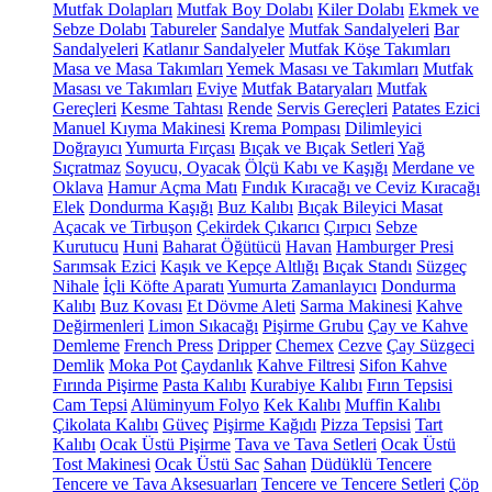
Mutfak Dolapları
Mutfak Boy Dolabı
Kiler Dolabı
Ekmek ve
Sebze Dolabı
Tabureler
Sandalye
Mutfak Sandalyeleri
Bar
Sandalyeleri
Katlanır Sandalyeler
Mutfak Köşe Takımları
Masa ve Masa Takımları
Yemek Masası ve Takımları
Mutfak
Masası ve Takımları
Eviye
Mutfak Bataryaları
Mutfak
Gereçleri
Kesme Tahtası
Rende
Servis Gereçleri
Patates Ezici
Manuel Kıyma Makinesi
Krema Pompası
Dilimleyici
Doğrayıcı
Yumurta Fırçası
Bıçak ve Bıçak Setleri
Yağ
Sıçratmaz
Soyucu, Oyacak
Ölçü Kabı ve Kaşığı
Merdane ve
Oklava
Hamur Açma Matı
Fındık Kıracağı ve Ceviz Kıracağı
Elek
Dondurma Kaşığı
Buz Kalıbı
Bıçak Bileyici Masat
Açacak ve Tirbuşon
Çekirdek Çıkarıcı
Çırpıcı
Sebze
Kurutucu
Huni
Baharat Öğütücü
Havan
Hamburger Presi
Sarımsak Ezici
Kaşık ve Kepçe Altlığı
Bıçak Standı
Süzgeç
Nihale
İçli Köfte Aparatı
Yumurta Zamanlayıcı
Dondurma
Kalıbı
Buz Kovası
Et Dövme Aleti
Sarma Makinesi
Kahve
Değirmenleri
Limon Sıkacağı
Pişirme Grubu
Çay ve Kahve
Demleme
French Press
Dripper
Chemex
Cezve
Çay Süzgeci
Demlik
Moka Pot
Çaydanlık
Kahve Filtresi
Sifon Kahve
Fırında Pişirme
Pasta Kalıbı
Kurabiye Kalıbı
Fırın Tepsisi
Cam Tepsi
Alüminyum Folyo
Kek Kalıbı
Muffin Kalıbı
Çikolata Kalıbı
Güveç
Pişirme Kağıdı
Pizza Tepsisi
Tart
Kalıbı
Ocak Üstü Pişirme
Tava ve Tava Setleri
Ocak Üstü
Tost Makinesi
Ocak Üstü Sac
Sahan
Düdüklü Tencere
Tencere ve Tava Aksesuarları
Tencere ve Tencere Setleri
Çöp