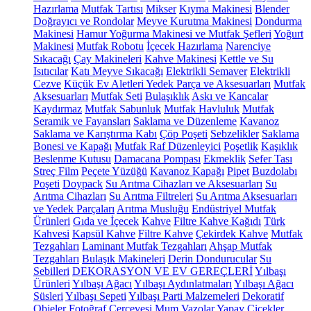
Hazırlama
Mutfak Tartısı
Mikser
Kıyma Makinesi
Blender
Doğrayıcı ve Rondolar
Meyve Kurutma Makinesi
Dondurma
Makinesi
Hamur Yoğurma Makinesi ve Mutfak Şefleri
Yoğurt
Makinesi
Mutfak Robotu
İçecek Hazırlama
Narenciye
Sıkacağı
Çay Makineleri
Kahve Makinesi
Kettle ve Su
Isıtıcılar
Katı Meyve Sıkacağı
Elektrikli Semaver
Elektrikli
Cezve
Küçük Ev Aletleri Yedek Parça ve Aksesuarları
Mutfak
Aksesuarları
Mutfak Seti
Bulaşıklık
Askı ve Kancalar
Kaydırmaz
Mutfak Sabunluk
Mutfak Havluluk
Mutfak
Seramik ve Fayansları
Saklama ve Düzenleme
Kavanoz
Saklama ve Karıştırma Kabı
Çöp Poşeti
Sebzelikler
Saklama
Bonesi ve Kapağı
Mutfak Raf Düzenleyici
Poşetlik
Kaşıklık
Beslenme Kutusu
Damacana Pompası
Ekmeklik
Sefer Tası
Streç Film
Peçete Yüzüğü
Kavanoz Kapağı
Pipet
Buzdolabı
Poşeti
Doypack
Su Arıtma Cihazları ve Aksesuarları
Su
Arıtma Cihazları
Su Arıtma Filtreleri
Su Arıtma Aksesuarları
ve Yedek Parçaları
Arıtma Musluğu
Endüstriyel Mutfak
Ürünleri
Gıda ve İçecek
Kahve
Filtre Kahve Kağıdı
Türk
Kahvesi
Kapsül Kahve
Filtre Kahve
Çekirdek Kahve
Mutfak
Tezgahları
Laminant Mutfak Tezgahları
Ahşap Mutfak
Tezgahları
Bulaşık Makineleri
Derin Dondurucular
Su
Sebilleri
DEKORASYON VE EV GEREÇLERİ
Yılbaşı
Ürünleri
Yılbaşı Ağacı
Yılbaşı Aydınlatmaları
Yılbaşı Ağacı
Süsleri
Yılbaşı Sepeti
Yılbaşı Parti Malzemeleri
Dekoratif
Objeler
Fotoğraf Çerçevesi
Mum
Vazolar
Yapay Çiçekler