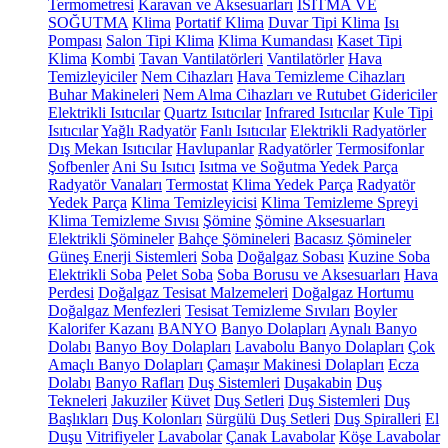
Termometresi
Karavan ve Aksesuarları
ISITMA VE
SOĞUTMA
Klima
Portatif Klima
Duvar Tipi Klima
Isı
Pompası
Salon Tipi Klima
Klima Kumandası
Kaset Tipi
Klima
Kombi
Tavan Vantilatörleri
Vantilatörler
Hava
Temizleyiciler
Nem Cihazları
Hava Temizleme Cihazları
Buhar Makineleri
Nem Alma Cihazları ve Rutubet Gidericiler
Elektrikli Isıtıcılar
Quartz Isıtıcılar
Infrared Isıtıcılar
Kule Tipi
Isıtıcılar
Yağlı Radyatör
Fanlı Isıtıcılar
Elektrikli Radyatörler
Dış Mekan Isıtıcılar
Havlupanlar
Radyatörler
Termosifonlar
Şofbenler
Ani Su Isıtıcı
Isıtma ve Soğutma Yedek Parça
Radyatör Vanaları
Termostat
Klima Yedek Parça
Radyatör
Yedek Parça
Klima Temizleyicisi
Klima Temizleme Spreyi
Klima Temizleme Sıvısı
Şömine
Şömine Aksesuarları
Elektrikli Şömineler
Bahçe Şömineleri
Bacasız Şömineler
Güneş Enerji Sistemleri
Soba
Doğalgaz Sobası
Kuzine Soba
Elektrikli Soba
Pelet Soba
Soba Borusu ve Aksesuarları
Hava
Perdesi
Doğalgaz Tesisat Malzemeleri
Doğalgaz Hortumu
Doğalgaz Menfezleri
Tesisat Temizleme Sıvıları
Boyler
Kalorifer Kazanı
BANYO
Banyo Dolapları
Aynalı Banyo
Dolabı
Banyo Boy Dolapları
Lavabolu Banyo Dolapları
Çok
Amaçlı Banyo Dolapları
Çamaşır Makinesi Dolapları
Ecza
Dolabı
Banyo Rafları
Duş Sistemleri
Duşakabin
Duş
Tekneleri
Jakuziler
Küvet
Duş Setleri
Duş Sistemleri
Duş
Başlıkları
Duş Kolonları
Sürgülü Duş Setleri
Duş Spiralleri
El
Duşu
Vitrifiyeler
Lavabolar
Çanak Lavabolar
Köşe Lavabolar