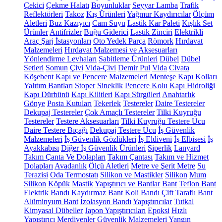
Çekici
Çekme Halatı
Boyunluklar
Seyyar Lamba
Trafik
Reflektörleri
Takoz
Kış Ürünleri
Yağmur Kaydırıcılar
Ölçüm
Aletleri
Buz Kazıyıcı
Cam Suyu
Lastik Kar Paleti
Kışlık Set
Ürünler
Antifrizler
Buğu Giderici
Lastik Zinciri
Elektrikli
Araç Şarj İstasyonları
Oto Yedek Parça
Römork
Hırdavat
Malzemeleri
Hırdavat Malzemesi ve Aksesuarları
Yönlendirme Levhaları
Sabitleme Ürünleri
Dübel
Dübel
Setleri
Somun
Çivi
Vida-Çivi
Demir Pul
Vida
Civata
Köşebent
Kapı ve Pencere Malzemeleri
Menteşe
Kapı Kolları
Yalıtım Bantları
Stoper
Sineklik
Pencere Kolu
Kapı Hidroliği
Kapı Dürbünü
Kapı Kilitleri
Kapı Sürgüleri
Anahtarlık
Gönye
Posta Kutuları
Tekerlek
Testereler
Daire Testereler
Dekupaj Testereler
Çok Amaçlı Testereler
Tilki Kuyruğu
Testereler
Testere Aksesuarları
Tilki Kuyruğu Testere Ucu
Daire Testere Bıçağı
Dekupaj Testere Ucu
İş Güvenlik
Malzemeleri
İş Güvenlik Gözlükleri
İş Eldiveni
İş Elbisesi
İş
Ayakkabısı
Diğer İş Güvenlik Ürünleri
Siperlik
Lanyard
Takım Çanta Ve Dolapları
Takım Çantası
Takım ve Hizmet
Dolapları
Avadanlık
Ölçü Aletleri
Metre ve Şerit Metre
Su
Terazisi
Oda Termostatı
Silikon ve Mastikler
Silikon
Mum
Silikon
Köpük
Mastik
Yapıştırıcı ve Bantlar
Bant
Teflon Bant
Elektrik Bandı
Kaydırmaz Bant
Koli Bandı
Çift Taraflı Bant
Alüminyum Bant
İzolasyon Bandı
Yapıştırıcılar
Tutkal
Kimyasal Dübeller
Japon Yapıştırıcıları
Epoksi
Hızlı
Yapıştırıcı
Merdivenler
Güvenlik Malzemeleri
Yangın