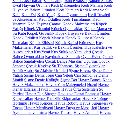
Saksı Aksesuarları
Saksı Altlığı
Bahçe Saksısı
Balkon Saksısı
Evcil Hayvan Ürünleri
Kedi Malzemeleri
Kedi Maması
Kedi
Hijyen ve Bakım Ürünleri
Kedi Kumları
Kedi Mama ve Su
Kabı
Kedi Evi
Kedi Yatağı
Kedi Oyuncakları
Kedi Tuvaleti
ve Aksesuarları
Kedi Ödülleri
Kedi Tırmalaması
Kedi
Vitamini
Kedi Taşıma Çantası
Köpek Malzemeleri
Köpek
Yatağı
Köpek Vitamini
Köpek Oyuncakları
Köpek Mama ve
Su Kabı
Köpek Güvenlik
Köpek Hijyen ve Bakım Ürünleri
Köpek Ödülleri
Köpek Maması
Köpek Kulübesi
Köpek
Tasmaları
Köpek Elbisesi
Köpek Kafesi
Kümesler
Kuş
Malzemeleri
Kuş Sağlık ve Bakım Ürünleri
Kuş Kafesleri ve
Aksesuarları
Kuş Yemi
Kuş Suluk ve Yemlikleri
Çocuk
Bahçe Oyuncakları
Kaydırak ve Salıncak
Oyun Evleri
Çocuk
Bahçe Sandalyeleri
Çocuk Bahçe Masaları
Uçurtma
Çocuk
Scooter
Çocuk Kaykay
Su Tabancası
Şişme Oyuncaklar
Akülü Araba
Su Aktivite Ürünleri
Şişme Havuz
Şişme Deniz
Yatağı
Şişme Deniz Topu
Can Yeleği
Can Simidi ve Deniz
Simidi
Şişme Deniz Kolluğu
Şişme Bot
Havuz Bonesi
Kano
Havuz Malzemeleri
Havuz Yapı Malzemeleri
Nozul
Havuz
Kenar Izgarası
Havuz Filtresi
Havuz Örtü Sistemleri
Su
Perdesi
Havuz Dip Süzgeç
Havuz ve Dozaj Pompası
Havuz
Kimyasalları
Havuz Temizlik Ekipmanları
Havuz Süpürge
Hortumu
Havuz Kepçesi
Havuz Robotu
Havuz Süpürgesi ve
Fırçası
Havuz Merdiveni
Havuz Duşu ve Masaj Jeti
Havuz
Aydınlatma ve Isıtma
Havuz Trafosu
Havuz Ampulü
Havuz