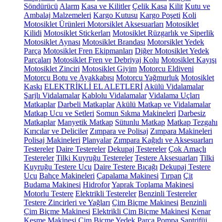
Söndürücü
Alarm
Kasa ve Kilitler
Çelik Kasa
Kilit
Kutu ve
Ambalaj Malzemeleri
Kargo Kutusu
Kargo Poşeti
Koli
Motosiklet Ürünleri
Motorsiklet Aksesuarları
Motosiklet
Kilidi
Motosiklet Stickerları
Motosiklet Rüzgarlık ve Siperlik
Motosiklet Aynası
Motosiklet Brandası
Motorsiklet Yedek
Parça
Motosiklet Fren Ekipmanları
Diğer Motosiklet Yedek
Parçaları
Motosiklet Fren ve Debriyaj Kolu
Motosiklet Kayışı
Motosiklet Zinciri
Motosiklet Giyim
Motorcu Eldiveni
Motorcu Botu ve Ayakkabısı
Motorcu Yağmurluk
Motosiklet
Kaskı
ELEKTRİKLİ EL ALETLERİ
Akülü Vidalamalar
Şarjlı Vidalamalar
Kablolu Vidalamalar
Vidalama Uçları
Matkaplar
Darbeli Matkaplar
Akülü Matkap ve Vidalamalar
Matkap Ucu ve Setleri
Somun Sıkma Makineleri
Darbesiz
Matkaplar
Manyetik Matkap
Sütunlu Matkap
Matkap Tezgahı
Kırıcılar ve Deliciler
Zımpara ve Polisaj
Zımpara Makineleri
Polisaj Makineleri
Planyalar
Zımpara Kağıdı ve Aksesuarları
Testereler
Daire Testereler
Dekupaj Testereler
Çok Amaçlı
Testereler
Tilki Kuyruğu Testereler
Testere Aksesuarları
Tilki
Kuyruğu Testere Ucu
Daire Testere Bıçağı
Dekupaj Testere
Ucu
Bahçe Makineleri
Çapalama Makinesi
Tırpan
Çit
Budama Makinesi
Hidrofor
Yaprak Toplama Makinesi
Motorlu Testere
Elektrikli Testereler
Benzinli Testereler
Testere Zincirleri ve Yağları
Çim Biçme Makinesi
Benzinli
Çim Biçme Makinesi
Elektrikli Çim Biçme Makinesi
Kenar
Kesme Makinesi
Çim Biçme Yedek Parça
Pompa
Santrifüj