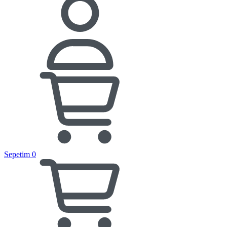
Sepetim
0