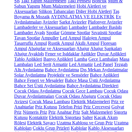
Şiş
Takı Yapım Malzemeleri
Takı Pensesi
Boncuk
Mum &
Sabun Yapımı
Mum Malzemeleri
Hobi Aletleri ve
Aksesuarları
Silikon Tabancaları
Diğer Hobi Aletleri
Taş
Boyama & Mozaik
AYDINLATMA VE ELEKTRİK
Ev
Aydınlatmaları
Avizeler
Sarkıt Avizeler
Plafonyer Avizeler
Lambaderler ve Aksesuarları
Lambader
Lambader Başlığı
Lambader Ayağı
Spotlar
Gömme Spotlar
Sıvaüstü Spotlar
Tavan Spotlar
Ampuller
Led Ampul
Halojen Ampul
Tasarruflu Ampul
Rustik Ampul
Akıllı Ampul
Floresan
Ampul
Abajurlar ve Aksesuarları
Abajur
Abajur Şapkaları
Abajur Ayaklığı
Fener ve Işıldaklar
Aplikler
Duvar Aplikleri
Tablo Aplikleri
Banyo Aplikleri
Lamba
Gece Lambaları
Masa
Lambaları
Led Şerit
Armatür
Led Armatür
Led Panel
Tezgah
Altı Aydınlatma
Bahçe Aydınlatma
Dış Mekan Aydınlatmalar
Solar Aydınlatma
Projektör ve Sensörler
Bahçe Aplikleri
Bahçe Feneri ve Meşaleler
Bahçe Masa Üstü Aydınlatma
Bahçe Set Üstü Aydınlatma
Bahçe Aydınlatma Direkleri
Çocuk Odası Aydınlatma
Çocuk Gece Lambası
Çocuk Odası
Duvar Aydınlatmaları
Çocuk Odası Abajuru
Çocuk Odası
Avizesi
Çocuk Masa Lambası
Elektrik Malzemeleri
Priz ve
Anahtarlar
Priz Kutusu
Telefon Prizi
Priz Çerçevesi
Golyat
Priz
Nümeris Priz
Priz
Anahtar Priz
Şalt Malzemeleri
Sigorta
Kutusu
Kontaktör
Elektrik Sigortası
Şalter
Kaçak Akım
Rölesi
Elektrik Sayacı
Uzatma Kablosu ve Grup Priz
Uzatma
Kabloları
Çoklu Grup Prizleri
Kablolar
Kablo Aksesuarları