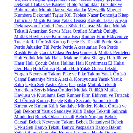
Dekoratif Tabak ve Kaseler
Biblo
Şaraplıklar
Tütsülük ve
Buhurdanlık
Mumluklar ve Şamdanlar
Meyvelik
Magnet
Kumbara
Dekoratif Taşlar
Kül Tablası
Nazar Boncuğu
Kitap
Tutucular
Müzik Kutusu
Yatak Tepsisi
Kokulu Taşlar
Ahşap
Dekorasyon Ürünleri
Duvar Süsleri
Cansız Manken
Mutfak
Tekstili
Amerikan Servis
Masa Örtüleri
Mutfak Önlüğü
Mutfak Havlusu ve Kurulama Bezi
Runner
Fırın Eldiveni ve
Tutacak
Raf Örtüsü
Kumaş Peçete
Ev Tekstili
Perde
Stor
Perde
Jaluziler
Tül Perde
Perde Aksesuarları
Fon Perde
Rustik Perde
Çocuk Odası Perdesi
Güneşlik
Mutfak Perdeleri
Halı
Yolluk
Mutfak Halısı
Makine Halısı
Shaggy Halı
Jüt ve
Hasır Halı
Çocuk Odası Halıları
Halı Kaydırmazı
El Halısı
Deri Halı
Halı Örtüsü
Bambu Halı
Yatak Odası Tekstili
Yorgan
Nevresim Takımı
Pike ve Pike Takımı
Yatak Örtüsü
Çarşaf
Battaniye
Yatak Alezi & Koruyucusu
Yastık
Yastık
Kılıfı
Uyku Seti
Yastık Alezi
Paspaslar
Mutfak Tekstili
Amerikan Servis
Masa Örtüleri
Mutfak Önlüğü
Mutfak
Havlusu ve Kurulama Bezi
Runner
Fırın Eldiveni ve Tutacak
Raf Örtüsü
Kumaş Peçete
Kilim
Seccade
Salon Tekstili
Kırlent ve Kırlent Kılıfı
Sandalye Minderi
Koltuk Örtüsü ve
Şalı
Dekoratif Yastık
Sandalye Kılıfı
Bahçe Tekstili
Salıncak
Minderleri
Bebek Odası Tekstili
Bebek Yorganı
Bebek
Çarşafı
Bebek Nevresim Takımı
Bebek Battaniyesi
Bebek
Uyku Seti
Banyo Tekstil
Banyo Paspasları
Banyo Bakım
Setleri
Banyo Perdeleri
Bornoz
Peştemal
Havlu
Duvar