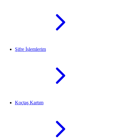
Şifre İşlemlerim
Koçtaş Kartım