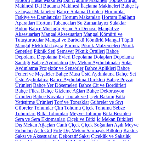
Motoru
Hasat Makinesi
Dal Öğütme Makinesi
Toprak Burgu
Makinesi
Dal Budama Makinesi
İlaçlama Makineleri
Bahçe İş
ve İnşaat Makineleri
Bahçe Sulama Ürünleri
Hortumlar
Fıskiye ve Damlatıcılar
Hortum Makaraları
Hortum Bağlantı
Aparatları
Hortum Tabancaları
Su Zamanlayıcı
Sulaklar
Bidon
Bahçe Musluğu
Şişme Su Deposu
Mangal ve
Aksesuarları
Mangal Aksesuarları
Mangal Kömürü ve
Tutuşturucular
Mangal ve Barbekü
Kömürlü Mangal
Tüplü
Mangal
Elektrikli Izgara
Pürmüz
Piknik Malzemeleri
Piknik
Sepetleri
Piknik Seti
Semaver
Piknik Örtüleri
Bahçe
Depolama
Depolama Evleri
Depolama Dolapları
Depolama
Sandığı
Bahçe Aydınlatma
Dış Mekan Aydınlatmalar
Solar
Aydınlatma
Projektör ve Sensörler
Bahçe Aplikleri
Bahçe
Feneri ve Meşaleler
Bahçe Masa Üstü Aydınlatma
Bahçe Set
Üstü Aydınlatma
Bahçe Aydınlatma Direkleri
Bahçe Peyzaj
Ürünleri
Bahçe Yer Döşemeleri
Bahçe Çit ve Bordürleri
Bahçe Filesi
Bahçe Gizleme Ağları
Bahçe Dekorasyon
Ürünleri
Bahçe Kovaları
Toprak ve Çiçek Bakımı
Bitki
Yetiştirme Ürünleri
Torf ve Topraklar
Gübreler ve Sıvı
Gübreler
Tohumlar
Çim Tohumu
Çiçek Tohumu
Sebze
Tohumları
Bitki Tohumları
Meyve Tohumu
Bitki Besinleri
Sera ve Sera Ekipmanları
Çiçek ve Bitki
İç Mekan Bitkileri
Dış Mekan Ağaçları
Canlı Çiçek
Çiçek Soğanları
Aşılı Meyve
Fidanları
Aşılı Gül
Fide
Dış Mekan Sarmaşık Bitkileri
Kaktüs
Saksı ve Aksesuarları
Dekoratif Saksı
Çiçeklik ve Saksılık