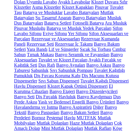
Dolap Uyumlu Lavabo
Ayaklı Lavabolar
Klozet
Duvara Sıfır
Klozetler
Asma Klozetler
Klozet Kapakları
Pisuvar
Tuvalet
Taşı
Batarya ve Musluklar
Lavabo Bataryaları
Mutfak
Bataryaları
Su Tasarruf Aparatı
Banyo Bataryaları
Musluk
Duş Bataryaları
Batarya Setleri
Fotoselli Batarya
Ara Musluk
Pisuvar Musluğu
Batarya ve Musluk Yedek Parçaları
Sifon
Lavabo Sifonu
Eviye Sifonu
Yer Sifonu
Sifon Aksesuarları ve
Parçaları
Rezervuar ve Aksesuarları
Rezervuar Kumanda
Paneli
Rezervuar Seti
Rezervuar İç Takımı
Banyo Bakım
Setleri
Yara Bandı
Lif ve Süngerler
Sıcak Su Torbası
Cımbız
Sabun
Tırnak Makası
Banyo Seramik ve Fayansları
Banyo
Aksesuarları
Tuvalet ve Klozet Fırçaları
Ayaklı Fırçalık ve
Kağıtlık Seti
Duş Rafı
Banyo Aynaları
Banyo Askısı
Banyo
Taburesi
Sabunluk
Sıvı Sabunluk Pompası
Tuvalet Kağıtlığı
Pamukluk
Diş Fırçası Koruma Kabı
Diş Macunu Kutusu
Dispenserler
Sıvı Sabun Dispenseri
Tuvalet Kağıdı Dispenseri
Havlu Dispenseri
Klozet Kapak Örtüsü Dispenseri
El
Kurutma Cihazları
Banyo Etajeri
Banyo Düzenleyicileri
Banyo Seti
Diş Fırçalık
Havluluk
Banyo Kaydırmazı
Duş
Perde Askısı
Yaşlı ve Bedensel Engelli Banyo Ürünleri
Banyo
Havalandırma ve Isıtma
Banyo Aspiratörü
Diğer
Banyo
Tekstil
Banyo Paspasları
Banyo Bakım Setleri
Banyo
Perdeleri
Bornoz
Peştemal
Havlu
MUTFAK
Mutfak
Mobilyaları
Mutfak Dolapları
Hazır Mutfak Dolapları
Çok
Amaçlı Dolap
Mini Mutfak Dolapları
Mutfak Rafları
Köşe