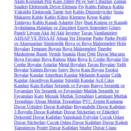
Akım Korumalı Priz
Kapı Zilleri
Pil ve Şarj Cihazları
Zaman
Saatleri
Elektronik Devre Elemanı
Fiş
Kablo Pabucu
Kablo
Yüksüğü
Elektronik Tamir Seti
Kablo Düzenleyiciler
Susta
Makaron Kablo
Kablo Klipsi
Klemens
Kroşe
Kablo
Toplayıcı
Kablo Kanalı
Adaptör
Duy
Buat Kutusu ve Kapağı
Aydınlatma Halatları ve Zincirleri
Enerji Sistemleri
Güneş
Paneli
Lityum Akü
Jel Akü
İnverter
Tavan Vantilatörleri
AHŞAP VE İNŞAAT
Ahşap Yer Döşeme
Parke
Parke Profil
ve Aksesuarları
Süpürgelik
Boya ve Boya Malzemeleri
Hobi
Boyaları
Tempare Boyası
Boya Malzemeleri
Tinerler
Maskeleme Bandı
Vernik
Spatula
Hışır Örtü
Duvar Macunu
Boya Fırçaları
Boya Rulosu
Mala
Boya
İç Cephe Boyalar
Dış
Cephe Boyalar
Astarlar
Metal Boyaları
Tavan Boyaları
Yağlı
Boyalar
Yalıtım Boyası
Sprey Boya
Kapı Boyası
Epoksi
Boyalar
Kapılar
Amerikan Kapılar
Melamin Kapılar
Çelik
Kapılar
Akordiyon Kapılar
Sürgülü Kapılar
Acil Çıkış
Kapıları
Kapı Kolları
Seramik ve Fayans
Banyo Seramik ve
Fayansları
Yer Seramik ve Fayansları
Mutfak Seramik ve
Fayansları
Karo
Mozaik
Mutfak Tezgahları
Laminant Mutfak
Tezgahları
Ahşap Mutfak Tezgahları
PVC Zemin Kaplama
Duvar Ürünleri
Duvar Kağıtları
Boyanabilir Duvar Kağıtları
3 Boyutlu Duvar Kağıtları
Duvar Stickerları ve Etiketleri
Dekoratif Duvar Kağıtları
Yapışkanlı Folyolar
Çocuk Odası
Duvar Stickerları
Çocuk Odası Duvar Kağıtları
Duvar Kağıdı
Yapıştırıcısı
Poster Duvar Kağıtları
Strafor
Duvar Çıtası