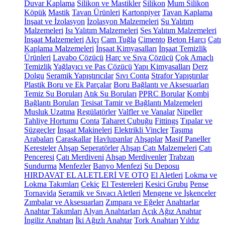
Duvar Kaplama
Silikon ve Mastikler
Silikon
Mum Silikon
Köpük
Mastik
Tavan Ürünleri
Kartonpiyer
Tavan Kaplama
İnşaat ve İzolasyon
İzolasyon Malzemeleri
Su Yalıtım
Malzemeleri
Isı Yalıtım Malzemeleri
Ses Yalıtım Malzemeleri
İnşaat Malzemeleri
Alçı
Cam Tuğla
Çimento
Beton Harcı
Çatı
Kaplama Malzemeleri
İnşaat Kimyasalları
İnşaat Temizlik
Ürünleri
Lavabo Çözücü
Harç ve Sıva Çözücü
Çok Amaçlı
Temizlik
Yağlayıcı ve Pas Çözücü
Yapı Kimyasalları
Derz
Dolgu
Seramik Yapıştırıcılar
Sıvı Conta
Strafor Yapıştırılar
Plastik Boru ve Ek Parçalar
Boru Bağlantı ve Aksesuarları
Temiz Su Boruları
Atık Su Boruları
PPRC Borular
Kombi
Bağlantı Boruları
Tesisat Tamir ve Bağlantı Malzemeleri
Musluk Uzatma
Regülatörler
Valfler ve Vanalar
Nipeller
Tahliye Hortumu
Conta
Taharet Çubuğu
Fittings
Tıpalar ve
Süzgeçler
İnşaat Makineleri
Elektrikli Vinçler
Taşıma
Arabaları
Caraskallar
Havlupanlar
Ahşaplar
Masif Paneller
Keresteler
Ahşap Seperatörler
Ahşap Çatı Malzemeleri
Çatı
Penceresi
Çatı Merdiveni
Ahşap Merdivenler
Trabzan
Sundurma
Menfezler
Banyo Menfezi
Su Deposu
HIRDAVAT EL ALETLERİ VE OTO
El Aletleri
Lokma ve
Lokma Takımları
Çekiç
El Testereleri
Kesici Grubu
Pense
Tornavida
Seramik ve Sıvacı Aletleri
Mengene ve İşkenceler
Zımbalar ve Aksesuarları
Zımpara ve Eğeler
Anahtarlar
Anahtar Takımları
Alyan Anahtarları
Açık Ağız Anahtar
İngiliz Anahtarı
İki Ağızlı Anahtar
Tork Anahtarı
Yıldız