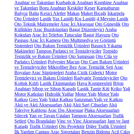
Anahtar ve Takımları
Kurbağcık Anahtarı
Kombine Anahtar
ve Takımları
Boru Anahtarı
Keskiler
Keser
Kargaburun
Balyoz
Balta
Kesici Aletler
Makas
Maket Bıçağı
Iskarpela
Oto Ürünleri
Lastik
Yaz Lastiği
Kış Lastiği
4 Mevsim Lastik
Oto Teknik Malzemeler
Araç İçi Aksesuar
Oto Güneşlik
Oto
Küllükler
Araç Buzdolapları
Bagaj Düzenleyici
Araba
Kokuları
Araç İçi Telefon Tutucular
Bagaj Havuzu
Oto
Paspası
Araç İçi Kamera
Oto Multimedya ve Görüntü
Sistemleri
Oto Bakım Temizlik Ürünleri
Basınçlı Yıkama
Makineleri
Tampon Parlatıcı ve Temizleyiciler
Torpido
Temizlik ve Bakım Ürünleri
Oto Şampuan
Oto Cila ve
Parlatıcı Ürünleri
Polyester Macun
Oto Cam Bakım Ürünleri
ve Temizleyiciler
Mikrofiber Bez
Araç Temizlik Seti
Araç
Boyaları
Araç Süpürgeleri
Araba Çizik Giderici
Motor
Temizleyici ve Bakım Ürünleri
Radyatör Temizleyiciler
Oto
Koltuk Kılıfı
Lastik Ekipmanları
Hava Kompresörü
Bijon
Anahtarı
Sibop ve Sibop Kapağı
Lastik Tamir Kiti
Kriko
Yağ
Motor Katkıları
Hidrolik Yağlar
Motor Yağı
Motor Yağı
Katkısı
Gres Yağı
Yakıt Katkısı
Şanzıman Yağı ve Katkısı
Akü ve Akü Aksesuarları
Akü
Akü Şarj Cihazları
Akü
Takviye Kablosu
Araç Dış Aksesuar
Plaka Aksesuarları
Silecek
Yan ve Tavan Çıtaları
Tampon Aksesuarları
Trafik
Setleri
Oto Brandaları
Vinç ve Vinç Aksesuarları
Jant ve Jant
Kapağı
Trafik Ürünleri
Oto Projektör
Diğer Trafik Ürünleri
İlk Yardım Çantası
Araç Sigortaları
Benzin Bidonu
Acil Çıkış