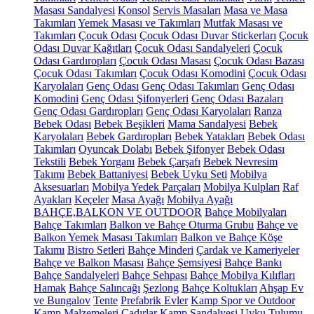
Masası Sandalyesi
Konsol
Servis Masaları
Masa ve Masa
Takımları
Yemek Masası ve Takımları
Mutfak Masası ve
Takımları
Çocuk Odası
Çocuk Odası Duvar Stickerları
Çocuk
Odası Duvar Kağıtları
Çocuk Odası Sandalyeleri
Çocuk
Odası Gardıropları
Çocuk Odası Masası
Çocuk Odası Bazası
Çocuk Odası Takımları
Çocuk Odası Komodini
Çocuk Odası
Karyolaları
Genç Odası
Genç Odası Takımları
Genç Odası
Komodini
Genç Odası Şifonyerleri
Genç Odası Bazaları
Genç Odası Gardıropları
Genç Odası Karyolaları
Ranza
Bebek Odası
Bebek Beşikleri
Mama Sandalyesi
Bebek
Karyolaları
Bebek Gardıropları
Bebek Yatakları
Bebek Odası
Takımları
Oyuncak Dolabı
Bebek Şifonyer
Bebek Odası
Tekstili
Bebek Yorganı
Bebek Çarşafı
Bebek Nevresim
Takımı
Bebek Battaniyesi
Bebek Uyku Seti
Mobilya
Aksesuarları
Mobilya Yedek Parçaları
Mobilya Kulpları
Raf
Ayakları
Keçeler
Masa Ayağı
Mobilya Ayağı
BAHÇE,BALKON VE OUTDOOR
Bahçe Mobilyaları
Bahçe Takımları
Balkon ve Bahçe Oturma Grubu
Bahçe ve
Balkon Yemek Masası Takımları
Balkon ve Bahçe Köşe
Takımı
Bistro Setleri
Bahçe Minderi
Çardak ve Kameriyeler
Bahçe ve Balkon Masası
Bahçe Şemsiyesi
Bahçe Bankı
Bahçe Sandalyeleri
Bahçe Sehpası
Bahçe Mobilya Kılıfları
Hamak
Bahçe Salıncağı
Şezlong
Bahçe Koltukları
Ahşap Ev
ve Bungalov
Tente
Prefabrik Evler
Kamp Spor ve Outdoor
Kamp Malzemeleri
Çadırlar
Kamp Sandalyesi
Uyku Tulumu