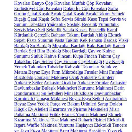
Kovaları
Banyo Çöp Kovaları
Mutfak Çöp Kovaları
Endüstriyel Çöp Kovaları
Dolap İçi Çöp Kovaları
Sofra
Grubu
Çatal,Kaşık,Bıçak
Çatal Kaşık Bıçak Takımı
Yemek
Bıçağı
Çatal
Kaşık
Sofra Servis
Sürahi
Kase
Tepsi
Servis ve
Sunum Tabakları
Yağdanlık
Sosluk, Reçellik
Yumurtalık
Servis Maşa Seti
Şekerlik
Salata Kasesi
Peçetelik
Karaf
Kürdanlık
Çerezlik
Baharat Takımı
Bardak Altlığı
Ekmek
Sepeti
Pasta Sunumu
Pasta Takımı
Kek Fanusu
Bardak
Viski
Bardağı
Su Bardağı
Meşrubat Bardağı
Rakı Bardağı
Kadeh
Bardak Seti
Bira Bardağı
Shot Bardağı
Çay ve Kahve
Sunumu
Sütlük
Kahve Fincanı
Kupa
Fincan Takımı
Çay
Tabakları
Çay Setleri
Çay Fincanı
Çay Bardağı
Çay Kaşığı
Yemek Takımları
Tabaklar
Kahvaltı Takımları
Suluk ve
Matara
Beyaz Eşya
Fırın
Mikrodalga Fırınlar
Mini Fırınlar
Buzdolabı
Çamaşır Makinesi
Ocak
Ankastre Ürünleri
Ankastre Setler
Ankastre Ocaklar
Ankastre Fırınlar
Ankastre
Davlumbazlar
Bulaşık Makineleri
Kurutma Makinesi
Derin
Dondurucular
Su Sebilleri
Mini Buzdolabı
Davlumbazlar
Kurutmalı Çamaşır Makinesi
Beyaz Eşya Setleri
Aspiratörler
Beyaz Eşya Yedek Parça ve Bakım Ürünleri
Şarap Dolabı
Küçük Ev Aletleri
Kızartma ve Pişirme Makineleri
Mısır
Patlatma Makinesi
Fritöz
Ekmek Yapma Makinesi
Ekmek
Kızartma Makinesi
Tost Makinesi
Buharlı Pişirici
Elektrikli
Izgara
Waffle Makinesi
Yumurta Haşlayıcı
Elektrikli Tencere
ve Tava
Pizza Makinesi
Krep Makinesi
Basküller
Yiyecek