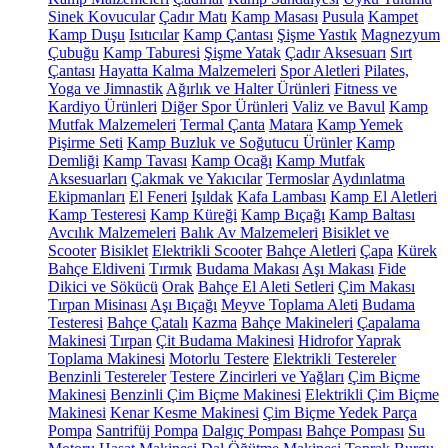
Sinek Kovucular
Çadır Matı
Kamp Masası
Pusula
Kampet
Kamp Duşu
Isıtıcılar
Kamp Çantası
Şişme Yastık
Magnezyum
Çubuğu
Kamp Taburesi
Şişme Yatak
Çadır Aksesuarı
Sırt
Çantası
Hayatta Kalma Malzemeleri
Spor Aletleri
Pilates,
Yoga ve Jimnastik
Ağırlık ve Halter Ürünleri
Fitness ve
Kardiyo Ürünleri
Diğer Spor Ürünleri
Valiz ve Bavul
Kamp
Mutfak Malzemeleri
Termal Çanta
Matara
Kamp Yemek
Pişirme Seti
Kamp Buzluk ve Soğutucu Ürünler
Kamp
Demliği
Kamp Tavası
Kamp Ocağı
Kamp Mutfak
Aksesuarları
Çakmak ve Yakıcılar
Termoslar
Aydınlatma
Ekipmanları
El Feneri
Işıldak
Kafa Lambası
Kamp El Aletleri
Kamp Testeresi
Kamp Küreği
Kamp Bıçağı
Kamp Baltası
Avcılık Malzemeleri
Balık Av Malzemeleri
Bisiklet ve
Scooter
Bisiklet
Elektrikli Scooter
Bahçe Aletleri
Çapa
Kürek
Bahçe Eldiveni
Tırmık
Budama Makası
Aşı Makası
Fide
Dikici ve Sökücü
Orak
Bahçe El Aleti Setleri
Çim Makası
Tırpan Misinası
Aşı Bıçağı
Meyve Toplama Aleti
Budama
Testeresi
Bahçe Çatalı
Kazma
Bahçe Makineleri
Çapalama
Makinesi
Tırpan
Çit Budama Makinesi
Hidrofor
Yaprak
Toplama Makinesi
Motorlu Testere
Elektrikli Testereler
Benzinli Testereler
Testere Zincirleri ve Yağları
Çim Biçme
Makinesi
Benzinli Çim Biçme Makinesi
Elektrikli Çim Biçme
Makinesi
Kenar Kesme Makinesi
Çim Biçme Yedek Parça
Pompa
Santrifüj Pompa
Dalgıç Pompası
Bahçe Pompası
Su