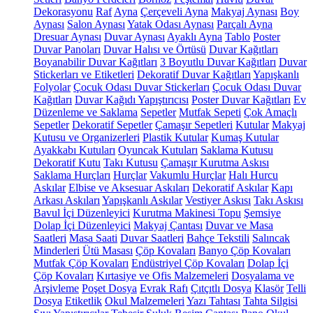
Dekorasyonu
Raf
Ayna
Çerçeveli Ayna
Makyaj Aynası
Boy
Aynası
Salon Aynası
Yatak Odası Aynası
Parçalı Ayna
Dresuar Aynası
Duvar Aynası
Ayaklı Ayna
Tablo
Poster
Duvar Panoları
Duvar Halısı ve Örtüsü
Duvar Kağıtları
Boyanabilir Duvar Kağıtları
3 Boyutlu Duvar Kağıtları
Duvar
Stickerları ve Etiketleri
Dekoratif Duvar Kağıtları
Yapışkanlı
Folyolar
Çocuk Odası Duvar Stickerları
Çocuk Odası Duvar
Kağıtları
Duvar Kağıdı Yapıştırıcısı
Poster Duvar Kağıtları
Ev
Düzenleme ve Saklama
Sepetler
Mutfak Sepeti
Çok Amaçlı
Sepetler
Dekoratif Sepetler
Çamaşır Sepetleri
Kutular
Makyaj
Kutusu ve Organizerleri
Plastik Kutular
Kumaş Kutular
Ayakkabı Kutuları
Oyuncak Kutuları
Saklama Kutusu
Dekoratif Kutu
Takı Kutusu
Çamaşır Kurutma Askısı
Saklama Hurçları
Hurçlar
Vakumlu Hurçlar
Halı Hurcu
Askılar
Elbise ve Aksesuar Askıları
Dekoratif Askılar
Kapı
Arkası Askıları
Yapışkanlı Askılar
Vestiyer Askısı
Takı Askısı
Bavul İçi Düzenleyici
Kurutma Makinesi Topu
Şemsiye
Dolap İçi Düzenleyici
Makyaj Çantası
Duvar ve Masa
Saatleri
Masa Saati
Duvar Saatleri
Bahçe Tekstili
Salıncak
Minderleri
Ütü Masası
Çöp Kovaları
Banyo Çöp Kovaları
Mutfak Çöp Kovaları
Endüstriyel Çöp Kovaları
Dolap İçi
Çöp Kovaları
Kırtasiye ve Ofis Malzemeleri
Dosyalama ve
Arşivleme
Poşet Dosya
Evrak Rafı
Çıtçıtlı Dosya
Klasör
Telli
Dosya
Etiketlik
Okul Malzemeleri
Yazı Tahtası
Tahta Silgisi