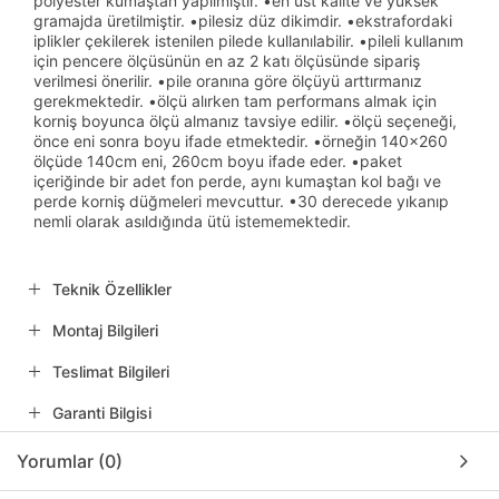
polyester kumaştan yapılmıştır. •en üst kalite ve yüksek
gramajda üretilmiştir. •pilesiz düz dikimdir. •ekstrafordaki
iplikler çekilerek istenilen pilede kullanılabilir. •pileli kullanım
için pencere ölçüsünün en az 2 katı ölçüsünde sipariş
verilmesi önerilir. •pile oranına göre ölçüyü arttırmanız
gerekmektedir. •ölçü alırken tam performans almak için
korniş boyunca ölçü almanız tavsiye edilir. •ölçü seçeneği,
önce eni sonra boyu ifade etmektedir. •örneğin 140x260
ölçüde 140cm eni, 260cm boyu ifade eder. •paket
içeriğinde bir adet fon perde, aynı kumaştan kol bağı ve
perde korniş düğmeleri mevcuttur. •30 derecede yıkanıp
nemli olarak asıldığında ütü istememektedir.
Teknik Özellikler
Montaj Bilgileri
Teslimat Bilgileri
Garanti Bilgisi
Yorumlar (0)