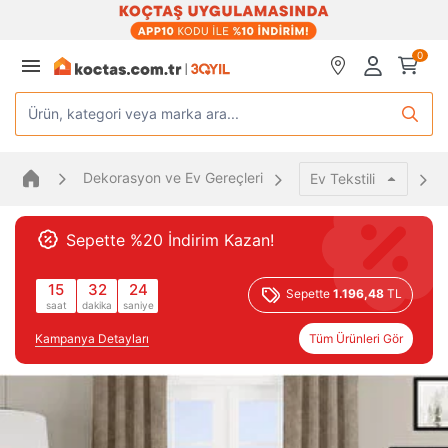
0
Ürün, kategori veya marka ara...
Dekorasyon ve Ev Gereçleri
Ev Tekstili
Sepette %20 İndirim Kazan!
15
32
24
Sepette
1.196,48
TL
saat
dakika
saniye
Kampanya Detayları
Tüm Ürünleri Gör