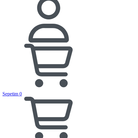
Sepetim
0