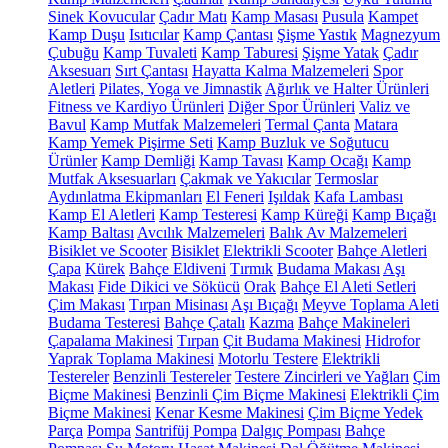
Sinek Kovucular
Çadır Matı
Kamp Masası
Pusula
Kampet
Kamp Duşu
Isıtıcılar
Kamp Çantası
Şişme Yastık
Magnezyum
Çubuğu
Kamp Tuvaleti
Kamp Taburesi
Şişme Yatak
Çadır
Aksesuarı
Sırt Çantası
Hayatta Kalma Malzemeleri
Spor
Aletleri
Pilates, Yoga ve Jimnastik
Ağırlık ve Halter Ürünleri
Fitness ve Kardiyo Ürünleri
Diğer Spor Ürünleri
Valiz ve
Bavul
Kamp Mutfak Malzemeleri
Termal Çanta
Matara
Kamp Yemek Pişirme Seti
Kamp Buzluk ve Soğutucu
Ürünler
Kamp Demliği
Kamp Tavası
Kamp Ocağı
Kamp
Mutfak Aksesuarları
Çakmak ve Yakıcılar
Termoslar
Aydınlatma Ekipmanları
El Feneri
Işıldak
Kafa Lambası
Kamp El Aletleri
Kamp Testeresi
Kamp Küreği
Kamp Bıçağı
Kamp Baltası
Avcılık Malzemeleri
Balık Av Malzemeleri
Bisiklet ve Scooter
Bisiklet
Elektrikli Scooter
Bahçe Aletleri
Çapa
Kürek
Bahçe Eldiveni
Tırmık
Budama Makası
Aşı
Makası
Fide Dikici ve Sökücü
Orak
Bahçe El Aleti Setleri
Çim Makası
Tırpan Misinası
Aşı Bıçağı
Meyve Toplama Aleti
Budama Testeresi
Bahçe Çatalı
Kazma
Bahçe Makineleri
Çapalama Makinesi
Tırpan
Çit Budama Makinesi
Hidrofor
Yaprak Toplama Makinesi
Motorlu Testere
Elektrikli
Testereler
Benzinli Testereler
Testere Zincirleri ve Yağları
Çim
Biçme Makinesi
Benzinli Çim Biçme Makinesi
Elektrikli Çim
Biçme Makinesi
Kenar Kesme Makinesi
Çim Biçme Yedek
Parça
Pompa
Santrifüj Pompa
Dalgıç Pompası
Bahçe