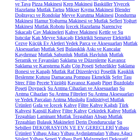
ve Tava
Pizza Makinesi
Krep Makinesi
Basküller
Yiyecek
Hazırlama
Mutfak Tartısı
Mikser
Kıyma Makinesi
Blender
Doğrayıcı ve Rondolar
Meyve Kurutma Makinesi
Dondurma
Makinesi
Hamur Yoğurma Makinesi ve Mutfak Şefleri
Yoğurt
Makinesi
Mutfak Robotu
İçecek Hazırlama
Narenciye
Sıkacağı
Çay Makineleri
Kahve Makinesi
Kettle ve Su
Isıtıcılar
Katı Meyve Sıkacağı
Elektrikli Semaver
Elektrikli
Cezve
Küçük Ev Aletleri Yedek Parça ve Aksesuarları
Mutfak
Aksesuarları
Mutfak Seti
Bulaşıklık
Askı ve Kancalar
Kaydırmaz
Mutfak Sabunluk
Mutfak Havluluk
Mutfak
Seramik ve Fayansları
Saklama ve Düzenleme
Kavanoz
Saklama ve Karıştırma Kabı
Çöp Poşeti
Sebzelikler
Saklama
Bonesi ve Kapağı
Mutfak Raf Düzenleyici
Poşetlik
Kaşıklık
Beslenme Kutusu
Damacana Pompası
Ekmeklik
Sefer Tası
Streç Film
Peçete Yüzüğü
Kavanoz Kapağı
Pipet
Buzdolabı
Poşeti
Doypack
Su Arıtma Cihazları ve Aksesuarları
Su
Arıtma Cihazları
Su Arıtma Filtreleri
Su Arıtma Aksesuarları
ve Yedek Parçaları
Arıtma Musluğu
Endüstriyel Mutfak
Ürünleri
Gıda ve İçecek
Kahve
Filtre Kahve Kağıdı
Türk
Kahvesi
Kapsül Kahve
Filtre Kahve
Çekirdek Kahve
Mutfak
Tezgahları
Laminant Mutfak Tezgahları
Ahşap Mutfak
Tezgahları
Bulaşık Makineleri
Derin Dondurucular
Su
Sebilleri
DEKORASYON VE EV GEREÇLERİ
Yılbaşı
Ürünleri
Yılbaşı Ağacı
Yılbaşı Aydınlatmaları
Yılbaşı Ağacı
Süsleri
Yılbaşı Sepeti
Yılbaşı Parti Malzemeleri
Dekoratif