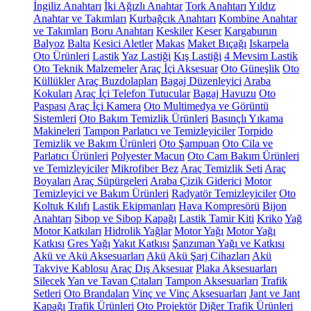
İngiliz Anahtarı
İki Ağızlı Anahtar
Tork Anahtarı
Yıldız
Anahtar ve Takımları
Kurbağcık Anahtarı
Kombine Anahtar
ve Takımları
Boru Anahtarı
Keskiler
Keser
Kargaburun
Balyoz
Balta
Kesici Aletler
Makas
Maket Bıçağı
Iskarpela
Oto Ürünleri
Lastik
Yaz Lastiği
Kış Lastiği
4 Mevsim Lastik
Oto Teknik Malzemeler
Araç İçi Aksesuar
Oto Güneşlik
Oto
Küllükler
Araç Buzdolapları
Bagaj Düzenleyici
Araba
Kokuları
Araç İçi Telefon Tutucular
Bagaj Havuzu
Oto
Paspası
Araç İçi Kamera
Oto Multimedya ve Görüntü
Sistemleri
Oto Bakım Temizlik Ürünleri
Basınçlı Yıkama
Makineleri
Tampon Parlatıcı ve Temizleyiciler
Torpido
Temizlik ve Bakım Ürünleri
Oto Şampuan
Oto Cila ve
Parlatıcı Ürünleri
Polyester Macun
Oto Cam Bakım Ürünleri
ve Temizleyiciler
Mikrofiber Bez
Araç Temizlik Seti
Araç
Boyaları
Araç Süpürgeleri
Araba Çizik Giderici
Motor
Temizleyici ve Bakım Ürünleri
Radyatör Temizleyiciler
Oto
Koltuk Kılıfı
Lastik Ekipmanları
Hava Kompresörü
Bijon
Anahtarı
Sibop ve Sibop Kapağı
Lastik Tamir Kiti
Kriko
Yağ
Motor Katkıları
Hidrolik Yağlar
Motor Yağı
Motor Yağı
Katkısı
Gres Yağı
Yakıt Katkısı
Şanzıman Yağı ve Katkısı
Akü ve Akü Aksesuarları
Akü
Akü Şarj Cihazları
Akü
Takviye Kablosu
Araç Dış Aksesuar
Plaka Aksesuarları
Silecek
Yan ve Tavan Çıtaları
Tampon Aksesuarları
Trafik
Setleri
Oto Brandaları
Vinç ve Vinç Aksesuarları
Jant ve Jant
Kapağı
Trafik Ürünleri
Oto Projektör
Diğer Trafik Ürünleri