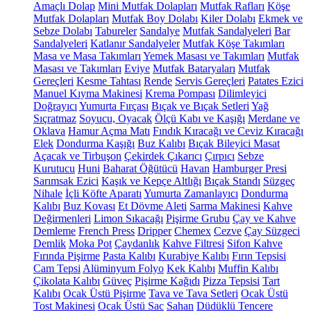
Amaçlı Dolap
Mini Mutfak Dolapları
Mutfak Rafları
Köşe
Mutfak Dolapları
Mutfak Boy Dolabı
Kiler Dolabı
Ekmek ve
Sebze Dolabı
Tabureler
Sandalye
Mutfak Sandalyeleri
Bar
Sandalyeleri
Katlanır Sandalyeler
Mutfak Köşe Takımları
Masa ve Masa Takımları
Yemek Masası ve Takımları
Mutfak
Masası ve Takımları
Eviye
Mutfak Bataryaları
Mutfak
Gereçleri
Kesme Tahtası
Rende
Servis Gereçleri
Patates Ezici
Manuel Kıyma Makinesi
Krema Pompası
Dilimleyici
Doğrayıcı
Yumurta Fırçası
Bıçak ve Bıçak Setleri
Yağ
Sıçratmaz
Soyucu, Oyacak
Ölçü Kabı ve Kaşığı
Merdane ve
Oklava
Hamur Açma Matı
Fındık Kıracağı ve Ceviz Kıracağı
Elek
Dondurma Kaşığı
Buz Kalıbı
Bıçak Bileyici Masat
Açacak ve Tirbuşon
Çekirdek Çıkarıcı
Çırpıcı
Sebze
Kurutucu
Huni
Baharat Öğütücü
Havan
Hamburger Presi
Sarımsak Ezici
Kaşık ve Kepçe Altlığı
Bıçak Standı
Süzgeç
Nihale
İçli Köfte Aparatı
Yumurta Zamanlayıcı
Dondurma
Kalıbı
Buz Kovası
Et Dövme Aleti
Sarma Makinesi
Kahve
Değirmenleri
Limon Sıkacağı
Pişirme Grubu
Çay ve Kahve
Demleme
French Press
Dripper
Chemex
Cezve
Çay Süzgeci
Demlik
Moka Pot
Çaydanlık
Kahve Filtresi
Sifon Kahve
Fırında Pişirme
Pasta Kalıbı
Kurabiye Kalıbı
Fırın Tepsisi
Cam Tepsi
Alüminyum Folyo
Kek Kalıbı
Muffin Kalıbı
Çikolata Kalıbı
Güveç
Pişirme Kağıdı
Pizza Tepsisi
Tart
Kalıbı
Ocak Üstü Pişirme
Tava ve Tava Setleri
Ocak Üstü
Tost Makinesi
Ocak Üstü Sac
Sahan
Düdüklü Tencere