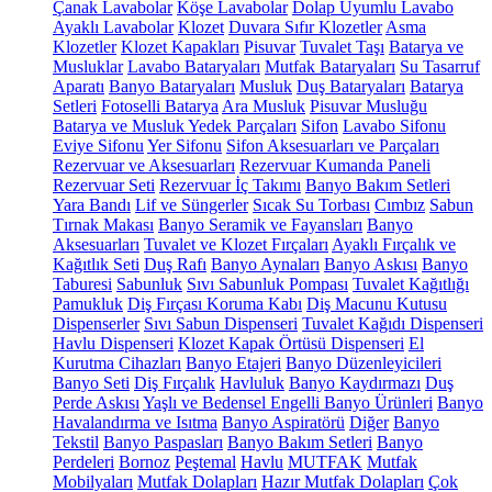
Çanak Lavabolar
Köşe Lavabolar
Dolap Uyumlu Lavabo
Ayaklı Lavabolar
Klozet
Duvara Sıfır Klozetler
Asma
Klozetler
Klozet Kapakları
Pisuvar
Tuvalet Taşı
Batarya ve
Musluklar
Lavabo Bataryaları
Mutfak Bataryaları
Su Tasarruf
Aparatı
Banyo Bataryaları
Musluk
Duş Bataryaları
Batarya
Setleri
Fotoselli Batarya
Ara Musluk
Pisuvar Musluğu
Batarya ve Musluk Yedek Parçaları
Sifon
Lavabo Sifonu
Eviye Sifonu
Yer Sifonu
Sifon Aksesuarları ve Parçaları
Rezervuar ve Aksesuarları
Rezervuar Kumanda Paneli
Rezervuar Seti
Rezervuar İç Takımı
Banyo Bakım Setleri
Yara Bandı
Lif ve Süngerler
Sıcak Su Torbası
Cımbız
Sabun
Tırnak Makası
Banyo Seramik ve Fayansları
Banyo
Aksesuarları
Tuvalet ve Klozet Fırçaları
Ayaklı Fırçalık ve
Kağıtlık Seti
Duş Rafı
Banyo Aynaları
Banyo Askısı
Banyo
Taburesi
Sabunluk
Sıvı Sabunluk Pompası
Tuvalet Kağıtlığı
Pamukluk
Diş Fırçası Koruma Kabı
Diş Macunu Kutusu
Dispenserler
Sıvı Sabun Dispenseri
Tuvalet Kağıdı Dispenseri
Havlu Dispenseri
Klozet Kapak Örtüsü Dispenseri
El
Kurutma Cihazları
Banyo Etajeri
Banyo Düzenleyicileri
Banyo Seti
Diş Fırçalık
Havluluk
Banyo Kaydırmazı
Duş
Perde Askısı
Yaşlı ve Bedensel Engelli Banyo Ürünleri
Banyo
Havalandırma ve Isıtma
Banyo Aspiratörü
Diğer
Banyo
Tekstil
Banyo Paspasları
Banyo Bakım Setleri
Banyo
Perdeleri
Bornoz
Peştemal
Havlu
MUTFAK
Mutfak
Mobilyaları
Mutfak Dolapları
Hazır Mutfak Dolapları
Çok