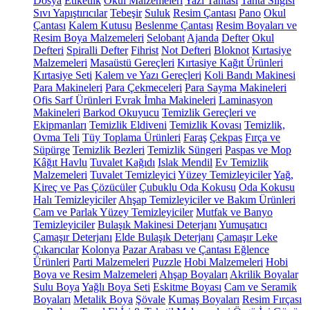
Dosya
Etiketlik
Okul Malzemeleri
Yazı Tahtası
Tahta Silgisi
Sıvı Yapıştırıcılar
Tebeşir
Suluk
Resim Çantası
Pano
Okul
Çantası
Kalem Kutusu
Beslenme Çantası
Resim Boyaları ve
Resim Boya Malzemeleri
Selobant
Ajanda
Defter
Okul
Defteri
Spiralli Defter
Fihrist
Not Defteri
Bloknot
Kırtasiye
Malzemeleri
Masaüstü Gereçleri
Kırtasiye Kağıt Ürünleri
Kırtasiye Seti
Kalem ve Yazı Gereçleri
Koli Bandı Makinesi
Para Makineleri
Para Çekmeceleri
Para Sayma Makineleri
Ofis Sarf Ürünleri
Evrak İmha Makineleri
Laminasyon
Makineleri
Barkod Okuyucu
Temizlik Gereçleri ve
Ekipmanları
Temizlik Eldiveni
Temizlik Kovası
Temizlik,
Ovma Teli
Tüy Toplama Ürünleri
Faraş
Çekpas
Fırça ve
Süpürge
Temizlik Bezleri
Temizlik Süngeri
Paspas ve Mop
Kâğıt Havlu
Tuvalet Kağıdı
Islak Mendil
Ev Temizlik
Malzemeleri
Tuvalet Temizleyici
Yüzey Temizleyiciler
Yağ,
Kireç ve Pas Çözücüler
Çubuklu Oda Kokusu
Oda Kokusu
Halı Temizleyiciler
Ahşap Temizleyiciler ve Bakım Ürünleri
Cam ve Parlak Yüzey Temizleyiciler
Mutfak ve Banyo
Temizleyiciler
Bulaşık Makinesi Deterjanı
Yumuşatıcı
Çamaşır Deterjanı
Elde Bulaşık Deterjanı
Çamaşır Leke
Çıkarıcılar
Kolonya
Pazar Arabası ve Çantası
Eğlence
Ürünleri
Parti Malzemeleri
Puzzle
Hobi Malzemeleri
Hobi
Boya ve Resim Malzemeleri
Ahşap Boyaları
Akrilik Boyalar
Sulu Boya
Yağlı Boya Seti
Eskitme Boyası
Cam ve Seramik
Boyaları
Metalik Boya
Şövale
Kumaş Boyaları
Resim Fırçası