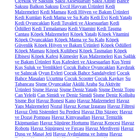
Çiçeklik ve Saksılık
Saksı Aksesuarları
Saksı Altlığı
Bahçe
Saksısı
Balkon Saksısı
Evcil Hayvan Ürünleri
Kedi
Malzemeleri
Kedi Maması
Kedi Hijyen ve Bakım Ürünleri
Kedi Kumları
Kedi Mama ve Su Kabı
Kedi Evi
Kedi Yatağı
Kedi Oyuncakları
Kedi Tuvaleti ve Aksesuarları
Kedi
Ödülleri
Kedi Tırmalaması
Kedi Vitamini
Kedi Taşıma
Çantası
Köpek Malzemeleri
Köpek Yatağı
Köpek Vitamini
Köpek Oyuncakları
Köpek Mama ve Su Kabı
Köpek
Güvenlik
Köpek Hijyen ve Bakım Ürünleri
Köpek Ödülleri
Köpek Maması
Köpek Kulübesi
Köpek Tasmaları
Köpek
Elbisesi
Köpek Kafesi
Kümesler
Kuş Malzemeleri
Kuş Sağlık
ve Bakım Ürünleri
Kuş Kafesleri ve Aksesuarları
Kuş Yemi
Kuş Suluk ve Yemlikleri
Çocuk Bahçe Oyuncakları
Kaydırak
ve Salıncak
Oyun Evleri
Çocuk Bahçe Sandalyeleri
Çocuk
Bahçe Masaları
Uçurtma
Çocuk Scooter
Çocuk Kaykay
Su
Tabancası
Şişme Oyuncaklar
Akülü Araba
Su Aktivite
Ürünleri
Şişme Havuz
Şişme Deniz Yatağı
Şişme Deniz Topu
Can Yeleği
Can Simidi ve Deniz Simidi
Şişme Deniz Kolluğu
Şişme Bot
Havuz Bonesi
Kano
Havuz Malzemeleri
Havuz
Yapı Malzemeleri
Nozul
Havuz Kenar Izgarası
Havuz Filtresi
Havuz Örtü Sistemleri
Su Perdesi
Havuz Dip Süzgeç
Havuz
ve Dozaj Pompası
Havuz Kimyasalları
Havuz Temizlik
Ekipmanları
Havuz Süpürge Hortumu
Havuz Kepçesi
Havuz
Robotu
Havuz Süpürgesi ve Fırçası
Havuz Merdiveni
Havuz
Duşu ve Masaj Jeti
Havuz Aydınlatma ve Isıtma
Havuz