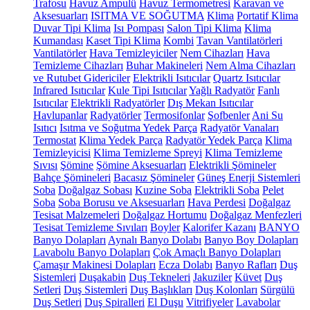
Trafosu
Havuz Ampulü
Havuz Termometresi
Karavan ve
Aksesuarları
ISITMA VE SOĞUTMA
Klima
Portatif Klima
Duvar Tipi Klima
Isı Pompası
Salon Tipi Klima
Klima
Kumandası
Kaset Tipi Klima
Kombi
Tavan Vantilatörleri
Vantilatörler
Hava Temizleyiciler
Nem Cihazları
Hava
Temizleme Cihazları
Buhar Makineleri
Nem Alma Cihazları
ve Rutubet Gidericiler
Elektrikli Isıtıcılar
Quartz Isıtıcılar
Infrared Isıtıcılar
Kule Tipi Isıtıcılar
Yağlı Radyatör
Fanlı
Isıtıcılar
Elektrikli Radyatörler
Dış Mekan Isıtıcılar
Havlupanlar
Radyatörler
Termosifonlar
Şofbenler
Ani Su
Isıtıcı
Isıtma ve Soğutma Yedek Parça
Radyatör Vanaları
Termostat
Klima Yedek Parça
Radyatör Yedek Parça
Klima
Temizleyicisi
Klima Temizleme Spreyi
Klima Temizleme
Sıvısı
Şömine
Şömine Aksesuarları
Elektrikli Şömineler
Bahçe Şömineleri
Bacasız Şömineler
Güneş Enerji Sistemleri
Soba
Doğalgaz Sobası
Kuzine Soba
Elektrikli Soba
Pelet
Soba
Soba Borusu ve Aksesuarları
Hava Perdesi
Doğalgaz
Tesisat Malzemeleri
Doğalgaz Hortumu
Doğalgaz Menfezleri
Tesisat Temizleme Sıvıları
Boyler
Kalorifer Kazanı
BANYO
Banyo Dolapları
Aynalı Banyo Dolabı
Banyo Boy Dolapları
Lavabolu Banyo Dolapları
Çok Amaçlı Banyo Dolapları
Çamaşır Makinesi Dolapları
Ecza Dolabı
Banyo Rafları
Duş
Sistemleri
Duşakabin
Duş Tekneleri
Jakuziler
Küvet
Duş
Setleri
Duş Sistemleri
Duş Başlıkları
Duş Kolonları
Sürgülü
Duş Setleri
Duş Spiralleri
El Duşu
Vitrifiyeler
Lavabolar