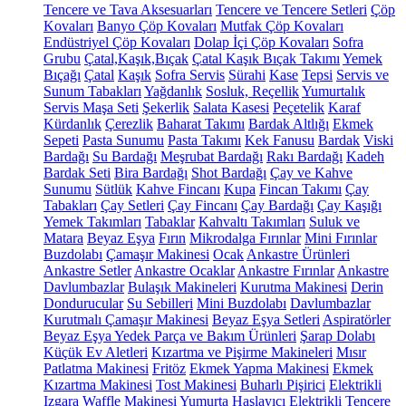
Tencere ve Tava Aksesuarları
Tencere ve Tencere Setleri
Çöp
Kovaları
Banyo Çöp Kovaları
Mutfak Çöp Kovaları
Endüstriyel Çöp Kovaları
Dolap İçi Çöp Kovaları
Sofra
Grubu
Çatal,Kaşık,Bıçak
Çatal Kaşık Bıçak Takımı
Yemek
Bıçağı
Çatal
Kaşık
Sofra Servis
Sürahi
Kase
Tepsi
Servis ve
Sunum Tabakları
Yağdanlık
Sosluk, Reçellik
Yumurtalık
Servis Maşa Seti
Şekerlik
Salata Kasesi
Peçetelik
Karaf
Kürdanlık
Çerezlik
Baharat Takımı
Bardak Altlığı
Ekmek
Sepeti
Pasta Sunumu
Pasta Takımı
Kek Fanusu
Bardak
Viski
Bardağı
Su Bardağı
Meşrubat Bardağı
Rakı Bardağı
Kadeh
Bardak Seti
Bira Bardağı
Shot Bardağı
Çay ve Kahve
Sunumu
Sütlük
Kahve Fincanı
Kupa
Fincan Takımı
Çay
Tabakları
Çay Setleri
Çay Fincanı
Çay Bardağı
Çay Kaşığı
Yemek Takımları
Tabaklar
Kahvaltı Takımları
Suluk ve
Matara
Beyaz Eşya
Fırın
Mikrodalga Fırınlar
Mini Fırınlar
Buzdolabı
Çamaşır Makinesi
Ocak
Ankastre Ürünleri
Ankastre Setler
Ankastre Ocaklar
Ankastre Fırınlar
Ankastre
Davlumbazlar
Bulaşık Makineleri
Kurutma Makinesi
Derin
Dondurucular
Su Sebilleri
Mini Buzdolabı
Davlumbazlar
Kurutmalı Çamaşır Makinesi
Beyaz Eşya Setleri
Aspiratörler
Beyaz Eşya Yedek Parça ve Bakım Ürünleri
Şarap Dolabı
Küçük Ev Aletleri
Kızartma ve Pişirme Makineleri
Mısır
Patlatma Makinesi
Fritöz
Ekmek Yapma Makinesi
Ekmek
Kızartma Makinesi
Tost Makinesi
Buharlı Pişirici
Elektrikli
Izgara
Waffle Makinesi
Yumurta Haşlayıcı
Elektrikli Tencere