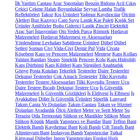
İlk Yardım Çantası
Araç Sigortaları
Benzin Bidonu
Acil Çıkış
Çekici
Çekme Halatı
Boyunluklar
Seyyar Lamba
Trafik
Reflektörleri
Takoz
Kış Ürünleri
Yağmur Kaydırıcılar
Ölçüm
Aletleri
Buz Kazıyıcı
Cam Suyu
Lastik Kar Paleti
Kışlık Set
Ürünler
Antifrizler
Buğu Giderici
Lastik Zinciri
Elektrikli
Araç Şarj İstasyonları
Oto Yedek Parça
Römork
Hırdavat
Malzemeleri
Hırdavat Malzemesi ve Aksesuarları
Yönlendirme Levhaları
Sabitleme Ürünleri
Dübel
Dübel
Setleri
Somun
Çivi
Vida-Çivi
Demir Pul
Vida
Civata
Köşebent
Kapı ve Pencere Malzemeleri
Menteşe
Kapı Kolları
Yalıtım Bantları
Stoper
Sineklik
Pencere Kolu
Kapı Hidroliği
Kapı Dürbünü
Kapı Kilitleri
Kapı Sürgüleri
Anahtarlık
Gönye
Posta Kutuları
Tekerlek
Testereler
Daire Testereler
Dekupaj Testereler
Çok Amaçlı Testereler
Tilki Kuyruğu
Testereler
Testere Aksesuarları
Tilki Kuyruğu Testere Ucu
Daire Testere Bıçağı
Dekupaj Testere Ucu
İş Güvenlik
Malzemeleri
İş Güvenlik Gözlükleri
İş Eldiveni
İş Elbisesi
İş
Ayakkabısı
Diğer İş Güvenlik Ürünleri
Siperlik
Lanyard
Takım Çanta Ve Dolapları
Takım Çantası
Takım ve Hizmet
Dolapları
Avadanlık
Ölçü Aletleri
Metre ve Şerit Metre
Su
Terazisi
Oda Termostatı
Silikon ve Mastikler
Silikon
Mum
Silikon
Köpük
Mastik
Yapıştırıcı ve Bantlar
Bant
Teflon Bant
Elektrik Bandı
Kaydırmaz Bant
Koli Bandı
Çift Taraflı Bant
Alüminyum Bant
İzolasyon Bandı
Yapıştırıcılar
Tutkal
Kimyasal Dübeller
Japon Yapıştırıcıları
Epoksi
Hızlı