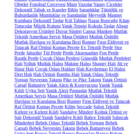
Objeler
Fotoğraf Çerçevesi
Mum
Vazolar
Yapay Çiçekler
Dekoratif Tabak ve Kaseler
Biblo
Şaraplıklar
Tütsülük ve
Buhurdanlık
Mumluklar ve Şamdanlar
Meyvelik
Magnet
Kumbara
Dekoratif Taşlar
Kül Tablası
Nazar Boncuğu
Kitap
Tutucular
Müzik Kutusu
Yatak Tepsisi
Kokulu Taşlar
Ahşap
Dekorasyon Ürünleri
Duvar Süsleri
Cansız Manken
Mutfak
Tekstili
Amerikan Servis
Masa Örtüleri
Mutfak Önlüğü
Mutfak Havlusu ve Kurulama Bezi
Runner
Fırın Eldiveni ve
Tutacak
Raf Örtüsü
Kumaş Peçete
Ev Tekstili
Perde
Stor
Perde
Jaluziler
Tül Perde
Perde Aksesuarları
Fon Perde
Rustik Perde
Çocuk Odası Perdesi
Güneşlik
Mutfak Perdeleri
Halı
Yolluk
Mutfak Halısı
Makine Halısı
Shaggy Halı
Jüt ve
Hasır Halı
Çocuk Odası Halıları
Halı Kaydırmazı
El Halısı
Deri Halı
Halı Örtüsü
Bambu Halı
Yatak Odası Tekstili
Yorgan
Nevresim Takımı
Pike ve Pike Takımı
Yatak Örtüsü
Çarşaf
Battaniye
Yatak Alezi & Koruyucusu
Yastık
Yastık
Kılıfı
Uyku Seti
Yastık Alezi
Paspaslar
Mutfak Tekstili
Amerikan Servis
Masa Örtüleri
Mutfak Önlüğü
Mutfak
Havlusu ve Kurulama Bezi
Runner
Fırın Eldiveni ve Tutacak
Raf Örtüsü
Kumaş Peçete
Kilim
Seccade
Salon Tekstili
Kırlent ve Kırlent Kılıfı
Sandalye Minderi
Koltuk Örtüsü ve
Şalı
Dekoratif Yastık
Sandalye Kılıfı
Bahçe Tekstili
Salıncak
Minderleri
Bebek Odası Tekstili
Bebek Yorganı
Bebek
Çarşafı
Bebek Nevresim Takımı
Bebek Battaniyesi
Bebek
Uyku Seti
Banyo Tekstil
Banyo Paspasları
Banyo Bakım