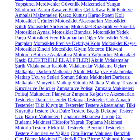
Yapıştırıcı
Merdivenler
Güvenlik Malzemeleri
Yangın
Söndürücü
Alarm
Kasa ve Kilitler
Çelik Kasa
Kilit
Kutu ve
Ambalaj Malzemeleri
Kargo Kutusu
Kargo Poşeti
Koli
Motosiklet Ürünleri
Motorsiklet Aksesuarları
Motosiklet
Kilidi
Motosiklet Stickerları
Motosiklet Rüzgarlık ve Siperlik
Motosiklet Aynası
Motosiklet Brandası
Motorsiklet Yedek
Parça
Motosiklet Fren Ekipmanları
Diğer Motosiklet Yedek
Parçaları
Motosiklet Fren ve Debriyaj Kolu
Motosiklet Kayışı
Motosiklet Zinciri
Motosiklet Giyim
Motorcu Eldiveni
Motorcu Botu ve Ayakkabısı
Motorcu Yağmurluk
Motosiklet
Kaskı
ELEKTRİKLİ EL ALETLERİ
Akülü Vidalamalar
Şarjlı Vidalamalar
Kablolu Vidalamalar
Vidalama Uçları
Matkaplar
Darbeli Matkaplar
Akülü Matkap ve Vidalamalar
Matkap Ucu ve Setleri
Somun Sıkma Makineleri
Darbesiz
Matkaplar
Manyetik Matkap
Sütunlu Matkap
Matkap Tezgahı
Kırıcılar ve Deliciler
Zımpara ve Polisaj
Zımpara Makineleri
Polisaj Makineleri
Planyalar
Zımpara Kağıdı ve Aksesuarları
Testereler
Daire Testereler
Dekupaj Testereler
Çok Amaçlı
Testereler
Tilki Kuyruğu Testereler
Testere Aksesuarları
Tilki
Kuyruğu Testere Ucu
Daire Testere Bıçağı
Dekupaj Testere
Ucu
Bahçe Makineleri
Çapalama Makinesi
Tırpan
Çit
Budama Makinesi
Hidrofor
Yaprak Toplama Makinesi
Motorlu Testere
Elektrikli Testereler
Benzinli Testereler
Testere Zincirleri ve Yağları
Çim Biçme Makinesi
Benzinli
Çim Biçme Makinesi
Elektrikli Çim Biçme Makinesi
Kenar