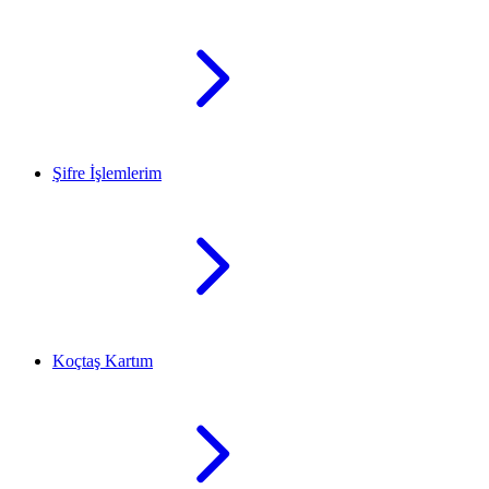
Şifre İşlemlerim
Koçtaş Kartım