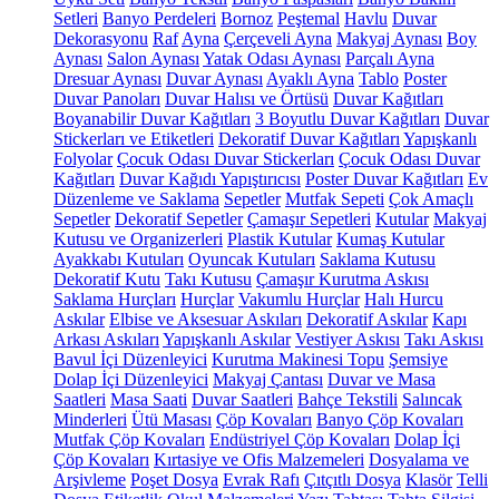
Setleri
Banyo Perdeleri
Bornoz
Peştemal
Havlu
Duvar
Dekorasyonu
Raf
Ayna
Çerçeveli Ayna
Makyaj Aynası
Boy
Aynası
Salon Aynası
Yatak Odası Aynası
Parçalı Ayna
Dresuar Aynası
Duvar Aynası
Ayaklı Ayna
Tablo
Poster
Duvar Panoları
Duvar Halısı ve Örtüsü
Duvar Kağıtları
Boyanabilir Duvar Kağıtları
3 Boyutlu Duvar Kağıtları
Duvar
Stickerları ve Etiketleri
Dekoratif Duvar Kağıtları
Yapışkanlı
Folyolar
Çocuk Odası Duvar Stickerları
Çocuk Odası Duvar
Kağıtları
Duvar Kağıdı Yapıştırıcısı
Poster Duvar Kağıtları
Ev
Düzenleme ve Saklama
Sepetler
Mutfak Sepeti
Çok Amaçlı
Sepetler
Dekoratif Sepetler
Çamaşır Sepetleri
Kutular
Makyaj
Kutusu ve Organizerleri
Plastik Kutular
Kumaş Kutular
Ayakkabı Kutuları
Oyuncak Kutuları
Saklama Kutusu
Dekoratif Kutu
Takı Kutusu
Çamaşır Kurutma Askısı
Saklama Hurçları
Hurçlar
Vakumlu Hurçlar
Halı Hurcu
Askılar
Elbise ve Aksesuar Askıları
Dekoratif Askılar
Kapı
Arkası Askıları
Yapışkanlı Askılar
Vestiyer Askısı
Takı Askısı
Bavul İçi Düzenleyici
Kurutma Makinesi Topu
Şemsiye
Dolap İçi Düzenleyici
Makyaj Çantası
Duvar ve Masa
Saatleri
Masa Saati
Duvar Saatleri
Bahçe Tekstili
Salıncak
Minderleri
Ütü Masası
Çöp Kovaları
Banyo Çöp Kovaları
Mutfak Çöp Kovaları
Endüstriyel Çöp Kovaları
Dolap İçi
Çöp Kovaları
Kırtasiye ve Ofis Malzemeleri
Dosyalama ve
Arşivleme
Poşet Dosya
Evrak Rafı
Çıtçıtlı Dosya
Klasör
Telli