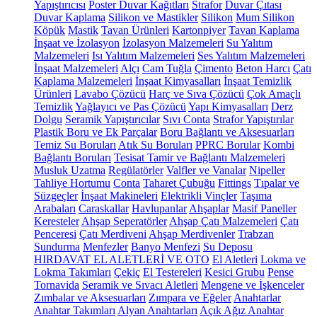
Yapıştırıcısı
Poster Duvar Kağıtları
Strafor
Duvar Çıtası
Duvar Kaplama
Silikon ve Mastikler
Silikon
Mum Silikon
Köpük
Mastik
Tavan Ürünleri
Kartonpiyer
Tavan Kaplama
İnşaat ve İzolasyon
İzolasyon Malzemeleri
Su Yalıtım
Malzemeleri
Isı Yalıtım Malzemeleri
Ses Yalıtım Malzemeleri
İnşaat Malzemeleri
Alçı
Cam Tuğla
Çimento
Beton Harcı
Çatı
Kaplama Malzemeleri
İnşaat Kimyasalları
İnşaat Temizlik
Ürünleri
Lavabo Çözücü
Harç ve Sıva Çözücü
Çok Amaçlı
Temizlik
Yağlayıcı ve Pas Çözücü
Yapı Kimyasalları
Derz
Dolgu
Seramik Yapıştırıcılar
Sıvı Conta
Strafor Yapıştırılar
Plastik Boru ve Ek Parçalar
Boru Bağlantı ve Aksesuarları
Temiz Su Boruları
Atık Su Boruları
PPRC Borular
Kombi
Bağlantı Boruları
Tesisat Tamir ve Bağlantı Malzemeleri
Musluk Uzatma
Regülatörler
Valfler ve Vanalar
Nipeller
Tahliye Hortumu
Conta
Taharet Çubuğu
Fittings
Tıpalar ve
Süzgeçler
İnşaat Makineleri
Elektrikli Vinçler
Taşıma
Arabaları
Caraskallar
Havlupanlar
Ahşaplar
Masif Paneller
Keresteler
Ahşap Seperatörler
Ahşap Çatı Malzemeleri
Çatı
Penceresi
Çatı Merdiveni
Ahşap Merdivenler
Trabzan
Sundurma
Menfezler
Banyo Menfezi
Su Deposu
HIRDAVAT EL ALETLERİ VE OTO
El Aletleri
Lokma ve
Lokma Takımları
Çekiç
El Testereleri
Kesici Grubu
Pense
Tornavida
Seramik ve Sıvacı Aletleri
Mengene ve İşkenceler
Zımbalar ve Aksesuarları
Zımpara ve Eğeler
Anahtarlar
Anahtar Takımları
Alyan Anahtarları
Açık Ağız Anahtar