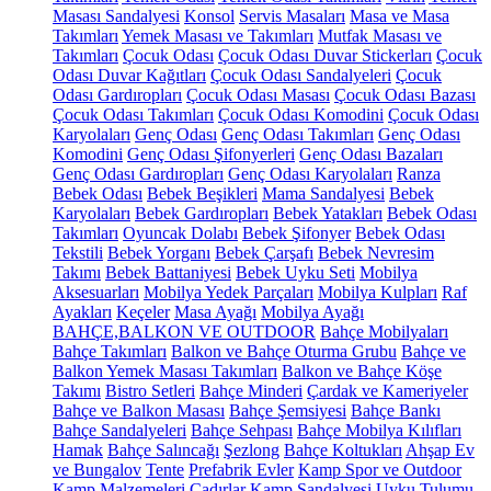
Masası Sandalyesi
Konsol
Servis Masaları
Masa ve Masa
Takımları
Yemek Masası ve Takımları
Mutfak Masası ve
Takımları
Çocuk Odası
Çocuk Odası Duvar Stickerları
Çocuk
Odası Duvar Kağıtları
Çocuk Odası Sandalyeleri
Çocuk
Odası Gardıropları
Çocuk Odası Masası
Çocuk Odası Bazası
Çocuk Odası Takımları
Çocuk Odası Komodini
Çocuk Odası
Karyolaları
Genç Odası
Genç Odası Takımları
Genç Odası
Komodini
Genç Odası Şifonyerleri
Genç Odası Bazaları
Genç Odası Gardıropları
Genç Odası Karyolaları
Ranza
Bebek Odası
Bebek Beşikleri
Mama Sandalyesi
Bebek
Karyolaları
Bebek Gardıropları
Bebek Yatakları
Bebek Odası
Takımları
Oyuncak Dolabı
Bebek Şifonyer
Bebek Odası
Tekstili
Bebek Yorganı
Bebek Çarşafı
Bebek Nevresim
Takımı
Bebek Battaniyesi
Bebek Uyku Seti
Mobilya
Aksesuarları
Mobilya Yedek Parçaları
Mobilya Kulpları
Raf
Ayakları
Keçeler
Masa Ayağı
Mobilya Ayağı
BAHÇE,BALKON VE OUTDOOR
Bahçe Mobilyaları
Bahçe Takımları
Balkon ve Bahçe Oturma Grubu
Bahçe ve
Balkon Yemek Masası Takımları
Balkon ve Bahçe Köşe
Takımı
Bistro Setleri
Bahçe Minderi
Çardak ve Kameriyeler
Bahçe ve Balkon Masası
Bahçe Şemsiyesi
Bahçe Bankı
Bahçe Sandalyeleri
Bahçe Sehpası
Bahçe Mobilya Kılıfları
Hamak
Bahçe Salıncağı
Şezlong
Bahçe Koltukları
Ahşap Ev
ve Bungalov
Tente
Prefabrik Evler
Kamp Spor ve Outdoor
Kamp Malzemeleri
Çadırlar
Kamp Sandalyesi
Uyku Tulumu