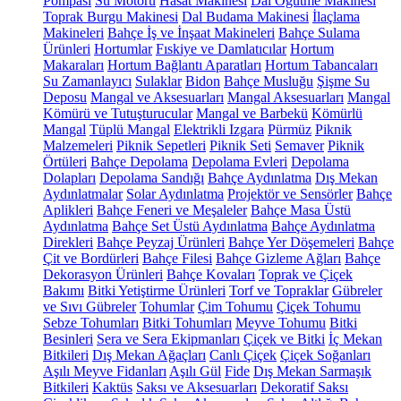
Pompası
Su Motoru
Hasat Makinesi
Dal Öğütme Makinesi
Toprak Burgu Makinesi
Dal Budama Makinesi
İlaçlama
Makineleri
Bahçe İş ve İnşaat Makineleri
Bahçe Sulama
Ürünleri
Hortumlar
Fıskiye ve Damlatıcılar
Hortum
Makaraları
Hortum Bağlantı Aparatları
Hortum Tabancaları
Su Zamanlayıcı
Sulaklar
Bidon
Bahçe Musluğu
Şişme Su
Deposu
Mangal ve Aksesuarları
Mangal Aksesuarları
Mangal
Kömürü ve Tutuşturucular
Mangal ve Barbekü
Kömürlü
Mangal
Tüplü Mangal
Elektrikli Izgara
Pürmüz
Piknik
Malzemeleri
Piknik Sepetleri
Piknik Seti
Semaver
Piknik
Örtüleri
Bahçe Depolama
Depolama Evleri
Depolama
Dolapları
Depolama Sandığı
Bahçe Aydınlatma
Dış Mekan
Aydınlatmalar
Solar Aydınlatma
Projektör ve Sensörler
Bahçe
Aplikleri
Bahçe Feneri ve Meşaleler
Bahçe Masa Üstü
Aydınlatma
Bahçe Set Üstü Aydınlatma
Bahçe Aydınlatma
Direkleri
Bahçe Peyzaj Ürünleri
Bahçe Yer Döşemeleri
Bahçe
Çit ve Bordürleri
Bahçe Filesi
Bahçe Gizleme Ağları
Bahçe
Dekorasyon Ürünleri
Bahçe Kovaları
Toprak ve Çiçek
Bakımı
Bitki Yetiştirme Ürünleri
Torf ve Topraklar
Gübreler
ve Sıvı Gübreler
Tohumlar
Çim Tohumu
Çiçek Tohumu
Sebze Tohumları
Bitki Tohumları
Meyve Tohumu
Bitki
Besinleri
Sera ve Sera Ekipmanları
Çiçek ve Bitki
İç Mekan
Bitkileri
Dış Mekan Ağaçları
Canlı Çiçek
Çiçek Soğanları
Aşılı Meyve Fidanları
Aşılı Gül
Fide
Dış Mekan Sarmaşık
Bitkileri
Kaktüs
Saksı ve Aksesuarları
Dekoratif Saksı