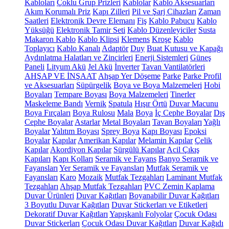
Kabloları
Çoklu Grup Prizleri
Kablolar
Kablo Aksesuarları
Akım Korumalı Priz
Kapı Zilleri
Pil ve Şarj Cihazları
Zaman
Saatleri
Elektronik Devre Elemanı
Fiş
Kablo Pabucu
Kablo
Yüksüğü
Elektronik Tamir Seti
Kablo Düzenleyiciler
Susta
Makaron Kablo
Kablo Klipsi
Klemens
Kroşe
Kablo
Toplayıcı
Kablo Kanalı
Adaptör
Duy
Buat Kutusu ve Kapağı
Aydınlatma Halatları ve Zincirleri
Enerji Sistemleri
Güneş
Paneli
Lityum Akü
Jel Akü
İnverter
Tavan Vantilatörleri
AHŞAP VE İNŞAAT
Ahşap Yer Döşeme
Parke
Parke Profil
ve Aksesuarları
Süpürgelik
Boya ve Boya Malzemeleri
Hobi
Boyaları
Tempare Boyası
Boya Malzemeleri
Tinerler
Maskeleme Bandı
Vernik
Spatula
Hışır Örtü
Duvar Macunu
Boya Fırçaları
Boya Rulosu
Mala
Boya
İç Cephe Boyalar
Dış
Cephe Boyalar
Astarlar
Metal Boyaları
Tavan Boyaları
Yağlı
Boyalar
Yalıtım Boyası
Sprey Boya
Kapı Boyası
Epoksi
Boyalar
Kapılar
Amerikan Kapılar
Melamin Kapılar
Çelik
Kapılar
Akordiyon Kapılar
Sürgülü Kapılar
Acil Çıkış
Kapıları
Kapı Kolları
Seramik ve Fayans
Banyo Seramik ve
Fayansları
Yer Seramik ve Fayansları
Mutfak Seramik ve
Fayansları
Karo
Mozaik
Mutfak Tezgahları
Laminant Mutfak
Tezgahları
Ahşap Mutfak Tezgahları
PVC Zemin Kaplama
Duvar Ürünleri
Duvar Kağıtları
Boyanabilir Duvar Kağıtları
3 Boyutlu Duvar Kağıtları
Duvar Stickerları ve Etiketleri
Dekoratif Duvar Kağıtları
Yapışkanlı Folyolar
Çocuk Odası
Duvar Stickerları
Çocuk Odası Duvar Kağıtları
Duvar Kağıdı