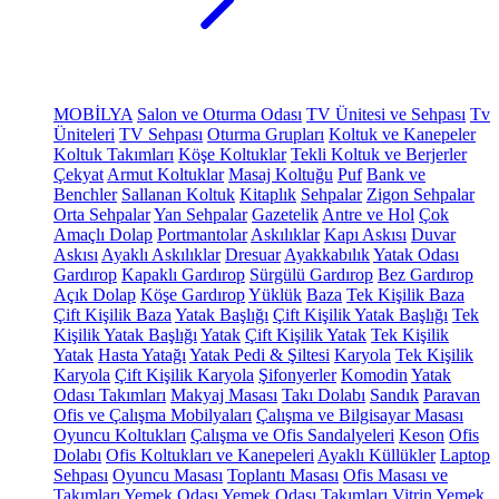
MOBİLYA
Salon ve Oturma Odası
TV Ünitesi ve Sehpası
Tv
Üniteleri
TV Sehpası
Oturma Grupları
Koltuk ve Kanepeler
Koltuk Takımları
Köşe Koltuklar
Tekli Koltuk ve Berjerler
Çekyat
Armut Koltuklar
Masaj Koltuğu
Puf
Bank ve
Benchler
Sallanan Koltuk
Kitaplık
Sehpalar
Zigon Sehpalar
Orta Sehpalar
Yan Sehpalar
Gazetelik
Antre ve Hol
Çok
Amaçlı Dolap
Portmantolar
Askılıklar
Kapı Askısı
Duvar
Askısı
Ayaklı Askılıklar
Dresuar
Ayakkabılık
Yatak Odası
Gardırop
Kapaklı Gardırop
Sürgülü Gardırop
Bez Gardırop
Açık Dolap
Köşe Gardırop
Yüklük
Baza
Tek Kişilik Baza
Çift Kişilik Baza
Yatak Başlığı
Çift Kişilik Yatak Başlığı
Tek
Kişilik Yatak Başlığı
Yatak
Çift Kişilik Yatak
Tek Kişilik
Yatak
Hasta Yatağı
Yatak Pedi & Şiltesi
Karyola
Tek Kişilik
Karyola
Çift Kişilik Karyola
Şifonyerler
Komodin
Yatak
Odası Takımları
Makyaj Masası
Takı Dolabı
Sandık
Paravan
Ofis ve Çalışma Mobilyaları
Çalışma ve Bilgisayar Masası
Oyuncu Koltukları
Çalışma ve Ofis Sandalyeleri
Keson
Ofis
Dolabı
Ofis Koltukları ve Kanepeleri
Ayaklı Küllükler
Laptop
Sehpası
Oyuncu Masası
Toplantı Masası
Ofis Masası ve
Takımları
Yemek Odası
Yemek Odası Takımları
Vitrin
Yemek