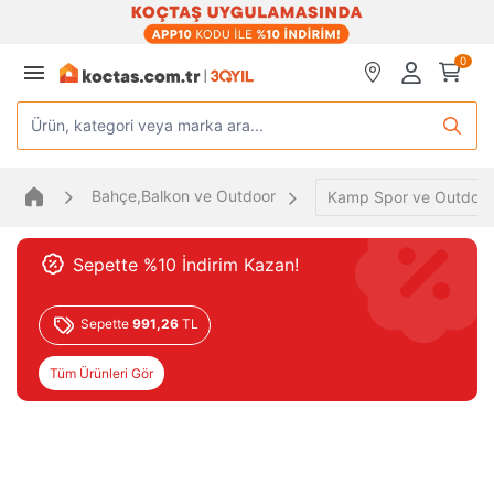
0
Ürün, kategori veya marka ara...
Bahçe,Balkon ve Outdoor
Kamp Spor ve Outdoor
Sepette %10 İndirim Kazan!
Sepette
991,26
TL
Tüm Ürünleri Gör