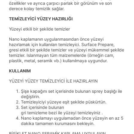
özellikler ve ayrıca çarpıcı parlak bir görünüm ve son
derece kolay temizlik sağlar.
TEMİZLEYİCİ YÜZEY HAZIRLIĞI
Yüzeyi etkili bir şekilde temizler
Nano kaplamanın uygulanmasından önce yüzeyi
hazırlamak için kullanılan temizleyici. Surface Prepare,
gresi etkili bir şekilde temizler ve yüzeyi mükemmel şekilde
temizler. Islanmayan tüm malzemelerde (örneğin cam,
plastik, metal, seramik vb.) kullanılmaya uygundur.
KULLANIM
YÜZEYİ YÜZEY TEMİZLEYİCİ İLE HAZIRLAYIN
Şişe kapağını set içerisinde bulunan sprey başlığı ile
değiştirin.
Temizleyiciyi yüzeye eşit şekilde püskürtün.
Set içerisinde bulunan
gri temizleme bezi ile yüzeyi temizleyiniz .
Nano kaplamayı uygulamadan önce yüzeyin en az 5
dakika tamamen kurumasını bekleyin.
BİSİKLET NANO SERAMİK KAPLAMA UYGULAYIN