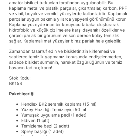
amatör bisiklet tutkunları tarafından uygulanabilir. Bu
kaplama metal ve plastik parçalar, çıkartmalar, karbon, PPF
ve vinil, boyalı ve vernikli yüzeylerde kullanılabilir. Kaplamalı
parçalar uygun bakımla yıllarca yepyeni görünümünü korur.
Kaplama yüzeyde ince bir koruyucu tabaka oluşturarak
hidrofobik ve küçük çizilmelere karşı dayanıklı özellikler ve
çarpıcı parlak bir görünüm ve son derece kolay temizlik
sağlar. Kaplamalı mat yüzeyler biraz parlak hale gelebilir.
Zamandan tasarruf edin ve bisikletinizin kirlenmesi ve
saatlerce temizlik yapmanız konusunda endişelenmeden,
sadece bisiklet sürmenin, hareket özgürlüğünün ve temiz
havanın tadını çıkarın!
Stok Kodu:
BK15S
Paket içeriği
Hendlex BK2 seramik kaplama (15 ml)
Yüzey Hazırlığı Temizleyici 50 ml
Yumuşak uygulama pedi (1 adet)
Eldiven (1 çift)
Temizleme bezi (2 adet)
Sprey başlığı (1 adet)