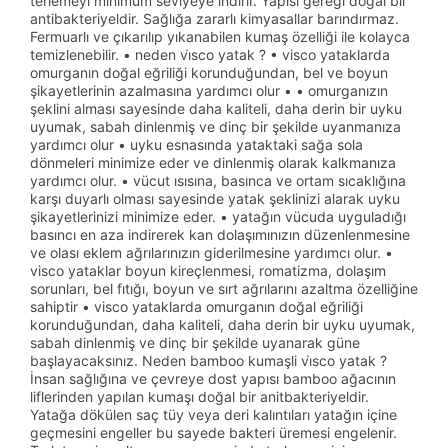
terlemeyi minimum seviyeye indirir. Yapısı gereği doğal bir
antibakteriyeldir. Sağlığa zararlı kimyasallar barındırmaz.
Fermuarlı ve çıkarılıp yıkanabilen kumaş özelliği ile kolayca
temizlenebilir. • neden vi̇sco yatak ? • visco yataklarda
omurganın doğal eğriliği korunduğundan, bel ve boyun
şikayetlerinin azalmasına yardımcı olur • • omurganızın
şeklini alması sayesinde daha kaliteli, daha derin bir uyku
uyumak, sabah dinlenmiş ve dinç bir şekilde uyanmanıza
yardımcı olur • uyku esnasında yataktaki sağa sola
dönmeleri minimize eder ve dinlenmiş olarak kalkmanıza
yardımcı olur. • vücut ısısına, basınca ve ortam sıcaklığına
karşı duyarlı olması sayesinde yatak şeklinizi alarak uyku
şikayetlerinizi minimize eder. • yatağın vücuda uyguladığı
basıncı en aza indirerek kan dolaşımınızın düzenlenmesine
ve olası eklem ağrılarınızın giderilmesine yardımcı olur. •
visco yataklar boyun kireçlenmesi, romatizma, dolaşım
sorunları, bel fıtığı, boyun ve sırt ağrılarını azaltma özelliğine
sahiptir • visco yataklarda omurganın doğal eğriliği
korunduğundan, daha kaliteli, daha derin bir uyku uyumak,
sabah dinlenmiş ve dinç bir şekilde uyanarak güne
başlayacaksınız. Neden bamboo kumaşli vi̇sco yatak ?
İnsan sağlığına ve çevreye dost yapısı bamboo ağacının
liflerinden yapılan kumaşı doğal bir anitbakteriyeldir.
Yatağa dökülen saç tüy veya deri kalıntıları yatağın içine
geçmesini engeller bu sayede bakteri üremesi engelenir.