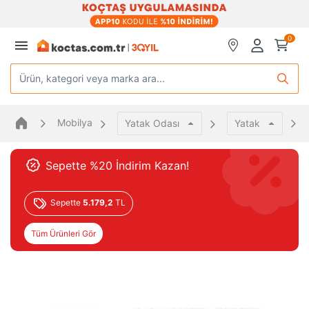
0
Ürün, kategori veya marka ara...
Mobilya
Yatak Odası
Yatak
Sepette %20 İndirim Kazan!
Sepette
5.179,2
TL
Tüm Ürünleri Gör