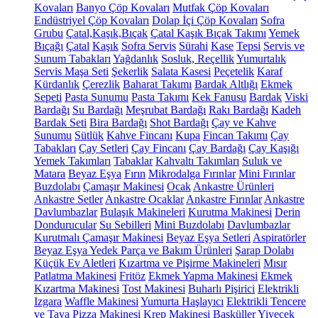
Kovaları
Banyo Çöp Kovaları
Mutfak Çöp Kovaları
Endüstriyel Çöp Kovaları
Dolap İçi Çöp Kovaları
Sofra
Grubu
Çatal,Kaşık,Bıçak
Çatal Kaşık Bıçak Takımı
Yemek
Bıçağı
Çatal
Kaşık
Sofra Servis
Sürahi
Kase
Tepsi
Servis ve
Sunum Tabakları
Yağdanlık
Sosluk, Reçellik
Yumurtalık
Servis Maşa Seti
Şekerlik
Salata Kasesi
Peçetelik
Karaf
Kürdanlık
Çerezlik
Baharat Takımı
Bardak Altlığı
Ekmek
Sepeti
Pasta Sunumu
Pasta Takımı
Kek Fanusu
Bardak
Viski
Bardağı
Su Bardağı
Meşrubat Bardağı
Rakı Bardağı
Kadeh
Bardak Seti
Bira Bardağı
Shot Bardağı
Çay ve Kahve
Sunumu
Sütlük
Kahve Fincanı
Kupa
Fincan Takımı
Çay
Tabakları
Çay Setleri
Çay Fincanı
Çay Bardağı
Çay Kaşığı
Yemek Takımları
Tabaklar
Kahvaltı Takımları
Suluk ve
Matara
Beyaz Eşya
Fırın
Mikrodalga Fırınlar
Mini Fırınlar
Buzdolabı
Çamaşır Makinesi
Ocak
Ankastre Ürünleri
Ankastre Setler
Ankastre Ocaklar
Ankastre Fırınlar
Ankastre
Davlumbazlar
Bulaşık Makineleri
Kurutma Makinesi
Derin
Dondurucular
Su Sebilleri
Mini Buzdolabı
Davlumbazlar
Kurutmalı Çamaşır Makinesi
Beyaz Eşya Setleri
Aspiratörler
Beyaz Eşya Yedek Parça ve Bakım Ürünleri
Şarap Dolabı
Küçük Ev Aletleri
Kızartma ve Pişirme Makineleri
Mısır
Patlatma Makinesi
Fritöz
Ekmek Yapma Makinesi
Ekmek
Kızartma Makinesi
Tost Makinesi
Buharlı Pişirici
Elektrikli
Izgara
Waffle Makinesi
Yumurta Haşlayıcı
Elektrikli Tencere
ve Tava
Pizza Makinesi
Krep Makinesi
Basküller
Yiyecek