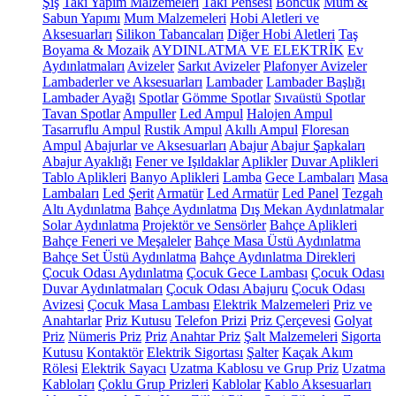
Şiş
Takı Yapım Malzemeleri
Takı Pensesi
Boncuk
Mum &
Sabun Yapımı
Mum Malzemeleri
Hobi Aletleri ve
Aksesuarları
Silikon Tabancaları
Diğer Hobi Aletleri
Taş
Boyama & Mozaik
AYDINLATMA VE ELEKTRİK
Ev
Aydınlatmaları
Avizeler
Sarkıt Avizeler
Plafonyer Avizeler
Lambaderler ve Aksesuarları
Lambader
Lambader Başlığı
Lambader Ayağı
Spotlar
Gömme Spotlar
Sıvaüstü Spotlar
Tavan Spotlar
Ampuller
Led Ampul
Halojen Ampul
Tasarruflu Ampul
Rustik Ampul
Akıllı Ampul
Floresan
Ampul
Abajurlar ve Aksesuarları
Abajur
Abajur Şapkaları
Abajur Ayaklığı
Fener ve Işıldaklar
Aplikler
Duvar Aplikleri
Tablo Aplikleri
Banyo Aplikleri
Lamba
Gece Lambaları
Masa
Lambaları
Led Şerit
Armatür
Led Armatür
Led Panel
Tezgah
Altı Aydınlatma
Bahçe Aydınlatma
Dış Mekan Aydınlatmalar
Solar Aydınlatma
Projektör ve Sensörler
Bahçe Aplikleri
Bahçe Feneri ve Meşaleler
Bahçe Masa Üstü Aydınlatma
Bahçe Set Üstü Aydınlatma
Bahçe Aydınlatma Direkleri
Çocuk Odası Aydınlatma
Çocuk Gece Lambası
Çocuk Odası
Duvar Aydınlatmaları
Çocuk Odası Abajuru
Çocuk Odası
Avizesi
Çocuk Masa Lambası
Elektrik Malzemeleri
Priz ve
Anahtarlar
Priz Kutusu
Telefon Prizi
Priz Çerçevesi
Golyat
Priz
Nümeris Priz
Priz
Anahtar Priz
Şalt Malzemeleri
Sigorta
Kutusu
Kontaktör
Elektrik Sigortası
Şalter
Kaçak Akım
Rölesi
Elektrik Sayacı
Uzatma Kablosu ve Grup Priz
Uzatma
Kabloları
Çoklu Grup Prizleri
Kablolar
Kablo Aksesuarları