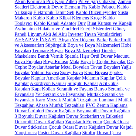
Akım Korumalı Priz
Kapı Zilleri
Pil ve Şarj Cihazları
Zaman
Saatleri
Elektronik Devre Elemanı
Fiş
Kablo Pabucu
Kablo
Yüksüğü
Elektronik Tamir Seti
Kablo Düzenleyiciler
Susta
Makaron Kablo
Kablo Klipsi
Klemens
Kroşe
Kablo
Toplayıcı
Kablo Kanalı
Adaptör
Duy
Buat Kutusu ve Kapağı
Aydınlatma Halatları ve Zincirleri
Enerji Sistemleri
Güneş
Paneli
Lityum Akü
Jel Akü
İnverter
Tavan Vantilatörleri
AHŞAP VE İNŞAAT
Ahşap Yer Döşeme
Parke
Parke Profil
ve Aksesuarları
Süpürgelik
Boya ve Boya Malzemeleri
Hobi
Boyaları
Tempare Boyası
Boya Malzemeleri
Tinerler
Maskeleme Bandı
Vernik
Spatula
Hışır Örtü
Duvar Macunu
Boya Fırçaları
Boya Rulosu
Mala
Boya
İç Cephe Boyalar
Dış
Cephe Boyalar
Astarlar
Metal Boyaları
Tavan Boyaları
Yağlı
Boyalar
Yalıtım Boyası
Sprey Boya
Kapı Boyası
Epoksi
Boyalar
Kapılar
Amerikan Kapılar
Melamin Kapılar
Çelik
Kapılar
Akordiyon Kapılar
Sürgülü Kapılar
Acil Çıkış
Kapıları
Kapı Kolları
Seramik ve Fayans
Banyo Seramik ve
Fayansları
Yer Seramik ve Fayansları
Mutfak Seramik ve
Fayansları
Karo
Mozaik
Mutfak Tezgahları
Laminant Mutfak
Tezgahları
Ahşap Mutfak Tezgahları
PVC Zemin Kaplama
Duvar Ürünleri
Duvar Kağıtları
Boyanabilir Duvar Kağıtları
3 Boyutlu Duvar Kağıtları
Duvar Stickerları ve Etiketleri
Dekoratif Duvar Kağıtları
Yapışkanlı Folyolar
Çocuk Odası
Duvar Stickerları
Çocuk Odası Duvar Kağıtları
Duvar Kağıdı
Yapıştırıcısı
Poster Duvar Kağıtları
Strafor
Duvar Çıtası