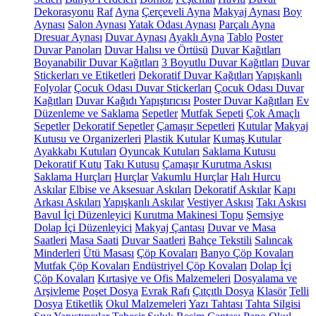
Dekorasyonu
Raf
Ayna
Çerçeveli Ayna
Makyaj Aynası
Boy
Aynası
Salon Aynası
Yatak Odası Aynası
Parçalı Ayna
Dresuar Aynası
Duvar Aynası
Ayaklı Ayna
Tablo
Poster
Duvar Panoları
Duvar Halısı ve Örtüsü
Duvar Kağıtları
Boyanabilir Duvar Kağıtları
3 Boyutlu Duvar Kağıtları
Duvar
Stickerları ve Etiketleri
Dekoratif Duvar Kağıtları
Yapışkanlı
Folyolar
Çocuk Odası Duvar Stickerları
Çocuk Odası Duvar
Kağıtları
Duvar Kağıdı Yapıştırıcısı
Poster Duvar Kağıtları
Ev
Düzenleme ve Saklama
Sepetler
Mutfak Sepeti
Çok Amaçlı
Sepetler
Dekoratif Sepetler
Çamaşır Sepetleri
Kutular
Makyaj
Kutusu ve Organizerleri
Plastik Kutular
Kumaş Kutular
Ayakkabı Kutuları
Oyuncak Kutuları
Saklama Kutusu
Dekoratif Kutu
Takı Kutusu
Çamaşır Kurutma Askısı
Saklama Hurçları
Hurçlar
Vakumlu Hurçlar
Halı Hurcu
Askılar
Elbise ve Aksesuar Askıları
Dekoratif Askılar
Kapı
Arkası Askıları
Yapışkanlı Askılar
Vestiyer Askısı
Takı Askısı
Bavul İçi Düzenleyici
Kurutma Makinesi Topu
Şemsiye
Dolap İçi Düzenleyici
Makyaj Çantası
Duvar ve Masa
Saatleri
Masa Saati
Duvar Saatleri
Bahçe Tekstili
Salıncak
Minderleri
Ütü Masası
Çöp Kovaları
Banyo Çöp Kovaları
Mutfak Çöp Kovaları
Endüstriyel Çöp Kovaları
Dolap İçi
Çöp Kovaları
Kırtasiye ve Ofis Malzemeleri
Dosyalama ve
Arşivleme
Poşet Dosya
Evrak Rafı
Çıtçıtlı Dosya
Klasör
Telli
Dosya
Etiketlik
Okul Malzemeleri
Yazı Tahtası
Tahta Silgisi