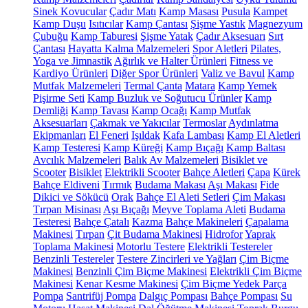
Sinek Kovucular
Çadır Matı
Kamp Masası
Pusula
Kampet
Kamp Duşu
Isıtıcılar
Kamp Çantası
Şişme Yastık
Magnezyum
Çubuğu
Kamp Taburesi
Şişme Yatak
Çadır Aksesuarı
Sırt
Çantası
Hayatta Kalma Malzemeleri
Spor Aletleri
Pilates,
Yoga ve Jimnastik
Ağırlık ve Halter Ürünleri
Fitness ve
Kardiyo Ürünleri
Diğer Spor Ürünleri
Valiz ve Bavul
Kamp
Mutfak Malzemeleri
Termal Çanta
Matara
Kamp Yemek
Pişirme Seti
Kamp Buzluk ve Soğutucu Ürünler
Kamp
Demliği
Kamp Tavası
Kamp Ocağı
Kamp Mutfak
Aksesuarları
Çakmak ve Yakıcılar
Termoslar
Aydınlatma
Ekipmanları
El Feneri
Işıldak
Kafa Lambası
Kamp El Aletleri
Kamp Testeresi
Kamp Küreği
Kamp Bıçağı
Kamp Baltası
Avcılık Malzemeleri
Balık Av Malzemeleri
Bisiklet ve
Scooter
Bisiklet
Elektrikli Scooter
Bahçe Aletleri
Çapa
Kürek
Bahçe Eldiveni
Tırmık
Budama Makası
Aşı Makası
Fide
Dikici ve Sökücü
Orak
Bahçe El Aleti Setleri
Çim Makası
Tırpan Misinası
Aşı Bıçağı
Meyve Toplama Aleti
Budama
Testeresi
Bahçe Çatalı
Kazma
Bahçe Makineleri
Çapalama
Makinesi
Tırpan
Çit Budama Makinesi
Hidrofor
Yaprak
Toplama Makinesi
Motorlu Testere
Elektrikli Testereler
Benzinli Testereler
Testere Zincirleri ve Yağları
Çim Biçme
Makinesi
Benzinli Çim Biçme Makinesi
Elektrikli Çim Biçme
Makinesi
Kenar Kesme Makinesi
Çim Biçme Yedek Parça
Pompa
Santrifüj Pompa
Dalgıç Pompası
Bahçe Pompası
Su