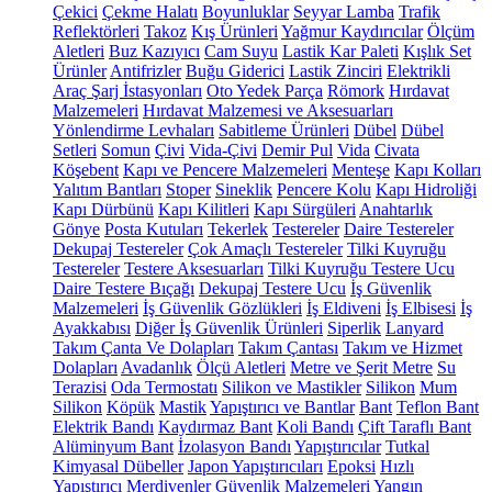
Çekici
Çekme Halatı
Boyunluklar
Seyyar Lamba
Trafik
Reflektörleri
Takoz
Kış Ürünleri
Yağmur Kaydırıcılar
Ölçüm
Aletleri
Buz Kazıyıcı
Cam Suyu
Lastik Kar Paleti
Kışlık Set
Ürünler
Antifrizler
Buğu Giderici
Lastik Zinciri
Elektrikli
Araç Şarj İstasyonları
Oto Yedek Parça
Römork
Hırdavat
Malzemeleri
Hırdavat Malzemesi ve Aksesuarları
Yönlendirme Levhaları
Sabitleme Ürünleri
Dübel
Dübel
Setleri
Somun
Çivi
Vida-Çivi
Demir Pul
Vida
Civata
Köşebent
Kapı ve Pencere Malzemeleri
Menteşe
Kapı Kolları
Yalıtım Bantları
Stoper
Sineklik
Pencere Kolu
Kapı Hidroliği
Kapı Dürbünü
Kapı Kilitleri
Kapı Sürgüleri
Anahtarlık
Gönye
Posta Kutuları
Tekerlek
Testereler
Daire Testereler
Dekupaj Testereler
Çok Amaçlı Testereler
Tilki Kuyruğu
Testereler
Testere Aksesuarları
Tilki Kuyruğu Testere Ucu
Daire Testere Bıçağı
Dekupaj Testere Ucu
İş Güvenlik
Malzemeleri
İş Güvenlik Gözlükleri
İş Eldiveni
İş Elbisesi
İş
Ayakkabısı
Diğer İş Güvenlik Ürünleri
Siperlik
Lanyard
Takım Çanta Ve Dolapları
Takım Çantası
Takım ve Hizmet
Dolapları
Avadanlık
Ölçü Aletleri
Metre ve Şerit Metre
Su
Terazisi
Oda Termostatı
Silikon ve Mastikler
Silikon
Mum
Silikon
Köpük
Mastik
Yapıştırıcı ve Bantlar
Bant
Teflon Bant
Elektrik Bandı
Kaydırmaz Bant
Koli Bandı
Çift Taraflı Bant
Alüminyum Bant
İzolasyon Bandı
Yapıştırıcılar
Tutkal
Kimyasal Dübeller
Japon Yapıştırıcıları
Epoksi
Hızlı
Yapıştırıcı
Merdivenler
Güvenlik Malzemeleri
Yangın