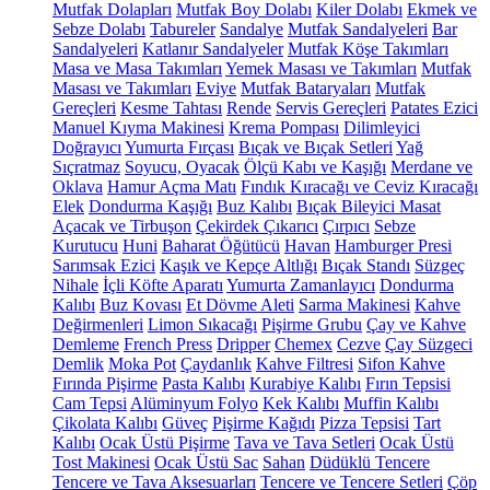
Mutfak Dolapları
Mutfak Boy Dolabı
Kiler Dolabı
Ekmek ve
Sebze Dolabı
Tabureler
Sandalye
Mutfak Sandalyeleri
Bar
Sandalyeleri
Katlanır Sandalyeler
Mutfak Köşe Takımları
Masa ve Masa Takımları
Yemek Masası ve Takımları
Mutfak
Masası ve Takımları
Eviye
Mutfak Bataryaları
Mutfak
Gereçleri
Kesme Tahtası
Rende
Servis Gereçleri
Patates Ezici
Manuel Kıyma Makinesi
Krema Pompası
Dilimleyici
Doğrayıcı
Yumurta Fırçası
Bıçak ve Bıçak Setleri
Yağ
Sıçratmaz
Soyucu, Oyacak
Ölçü Kabı ve Kaşığı
Merdane ve
Oklava
Hamur Açma Matı
Fındık Kıracağı ve Ceviz Kıracağı
Elek
Dondurma Kaşığı
Buz Kalıbı
Bıçak Bileyici Masat
Açacak ve Tirbuşon
Çekirdek Çıkarıcı
Çırpıcı
Sebze
Kurutucu
Huni
Baharat Öğütücü
Havan
Hamburger Presi
Sarımsak Ezici
Kaşık ve Kepçe Altlığı
Bıçak Standı
Süzgeç
Nihale
İçli Köfte Aparatı
Yumurta Zamanlayıcı
Dondurma
Kalıbı
Buz Kovası
Et Dövme Aleti
Sarma Makinesi
Kahve
Değirmenleri
Limon Sıkacağı
Pişirme Grubu
Çay ve Kahve
Demleme
French Press
Dripper
Chemex
Cezve
Çay Süzgeci
Demlik
Moka Pot
Çaydanlık
Kahve Filtresi
Sifon Kahve
Fırında Pişirme
Pasta Kalıbı
Kurabiye Kalıbı
Fırın Tepsisi
Cam Tepsi
Alüminyum Folyo
Kek Kalıbı
Muffin Kalıbı
Çikolata Kalıbı
Güveç
Pişirme Kağıdı
Pizza Tepsisi
Tart
Kalıbı
Ocak Üstü Pişirme
Tava ve Tava Setleri
Ocak Üstü
Tost Makinesi
Ocak Üstü Sac
Sahan
Düdüklü Tencere
Tencere ve Tava Aksesuarları
Tencere ve Tencere Setleri
Çöp