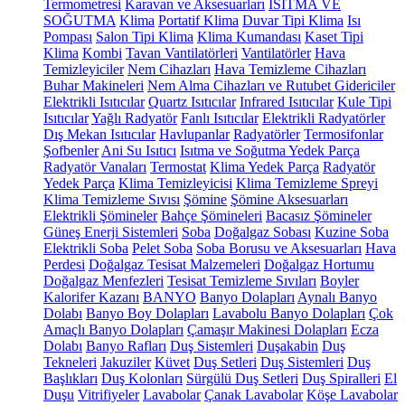
Termometresi
Karavan ve Aksesuarları
ISITMA VE
SOĞUTMA
Klima
Portatif Klima
Duvar Tipi Klima
Isı
Pompası
Salon Tipi Klima
Klima Kumandası
Kaset Tipi
Klima
Kombi
Tavan Vantilatörleri
Vantilatörler
Hava
Temizleyiciler
Nem Cihazları
Hava Temizleme Cihazları
Buhar Makineleri
Nem Alma Cihazları ve Rutubet Gidericiler
Elektrikli Isıtıcılar
Quartz Isıtıcılar
Infrared Isıtıcılar
Kule Tipi
Isıtıcılar
Yağlı Radyatör
Fanlı Isıtıcılar
Elektrikli Radyatörler
Dış Mekan Isıtıcılar
Havlupanlar
Radyatörler
Termosifonlar
Şofbenler
Ani Su Isıtıcı
Isıtma ve Soğutma Yedek Parça
Radyatör Vanaları
Termostat
Klima Yedek Parça
Radyatör
Yedek Parça
Klima Temizleyicisi
Klima Temizleme Spreyi
Klima Temizleme Sıvısı
Şömine
Şömine Aksesuarları
Elektrikli Şömineler
Bahçe Şömineleri
Bacasız Şömineler
Güneş Enerji Sistemleri
Soba
Doğalgaz Sobası
Kuzine Soba
Elektrikli Soba
Pelet Soba
Soba Borusu ve Aksesuarları
Hava
Perdesi
Doğalgaz Tesisat Malzemeleri
Doğalgaz Hortumu
Doğalgaz Menfezleri
Tesisat Temizleme Sıvıları
Boyler
Kalorifer Kazanı
BANYO
Banyo Dolapları
Aynalı Banyo
Dolabı
Banyo Boy Dolapları
Lavabolu Banyo Dolapları
Çok
Amaçlı Banyo Dolapları
Çamaşır Makinesi Dolapları
Ecza
Dolabı
Banyo Rafları
Duş Sistemleri
Duşakabin
Duş
Tekneleri
Jakuziler
Küvet
Duş Setleri
Duş Sistemleri
Duş
Başlıkları
Duş Kolonları
Sürgülü Duş Setleri
Duş Spiralleri
El
Duşu
Vitrifiyeler
Lavabolar
Çanak Lavabolar
Köşe Lavabolar