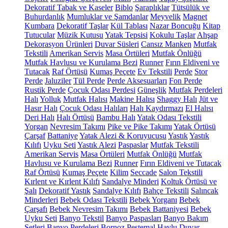
Dekoratif Tabak ve Kaseler
Biblo
Şaraplıklar
Tütsülük ve
Buhurdanlık
Mumluklar ve Şamdanlar
Meyvelik
Magnet
Kumbara
Dekoratif Taşlar
Kül Tablası
Nazar Boncuğu
Kitap
Tutucular
Müzik Kutusu
Yatak Tepsisi
Kokulu Taşlar
Ahşap
Dekorasyon Ürünleri
Duvar Süsleri
Cansız Manken
Mutfak
Tekstili
Amerikan Servis
Masa Örtüleri
Mutfak Önlüğü
Mutfak Havlusu ve Kurulama Bezi
Runner
Fırın Eldiveni ve
Tutacak
Raf Örtüsü
Kumaş Peçete
Ev Tekstili
Perde
Stor
Perde
Jaluziler
Tül Perde
Perde Aksesuarları
Fon Perde
Rustik Perde
Çocuk Odası Perdesi
Güneşlik
Mutfak Perdeleri
Halı
Yolluk
Mutfak Halısı
Makine Halısı
Shaggy Halı
Jüt ve
Hasır Halı
Çocuk Odası Halıları
Halı Kaydırmazı
El Halısı
Deri Halı
Halı Örtüsü
Bambu Halı
Yatak Odası Tekstili
Yorgan
Nevresim Takımı
Pike ve Pike Takımı
Yatak Örtüsü
Çarşaf
Battaniye
Yatak Alezi & Koruyucusu
Yastık
Yastık
Kılıfı
Uyku Seti
Yastık Alezi
Paspaslar
Mutfak Tekstili
Amerikan Servis
Masa Örtüleri
Mutfak Önlüğü
Mutfak
Havlusu ve Kurulama Bezi
Runner
Fırın Eldiveni ve Tutacak
Raf Örtüsü
Kumaş Peçete
Kilim
Seccade
Salon Tekstili
Kırlent ve Kırlent Kılıfı
Sandalye Minderi
Koltuk Örtüsü ve
Şalı
Dekoratif Yastık
Sandalye Kılıfı
Bahçe Tekstili
Salıncak
Minderleri
Bebek Odası Tekstili
Bebek Yorganı
Bebek
Çarşafı
Bebek Nevresim Takımı
Bebek Battaniyesi
Bebek
Uyku Seti
Banyo Tekstil
Banyo Paspasları
Banyo Bakım
Setleri
Banyo Perdeleri
Bornoz
Peştemal
Havlu
Duvar