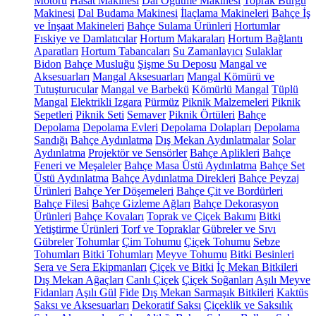
Motoru
Hasat Makinesi
Dal Öğütme Makinesi
Toprak Burgu
Makinesi
Dal Budama Makinesi
İlaçlama Makineleri
Bahçe İş
ve İnşaat Makineleri
Bahçe Sulama Ürünleri
Hortumlar
Fıskiye ve Damlatıcılar
Hortum Makaraları
Hortum Bağlantı
Aparatları
Hortum Tabancaları
Su Zamanlayıcı
Sulaklar
Bidon
Bahçe Musluğu
Şişme Su Deposu
Mangal ve
Aksesuarları
Mangal Aksesuarları
Mangal Kömürü ve
Tutuşturucular
Mangal ve Barbekü
Kömürlü Mangal
Tüplü
Mangal
Elektrikli Izgara
Pürmüz
Piknik Malzemeleri
Piknik
Sepetleri
Piknik Seti
Semaver
Piknik Örtüleri
Bahçe
Depolama
Depolama Evleri
Depolama Dolapları
Depolama
Sandığı
Bahçe Aydınlatma
Dış Mekan Aydınlatmalar
Solar
Aydınlatma
Projektör ve Sensörler
Bahçe Aplikleri
Bahçe
Feneri ve Meşaleler
Bahçe Masa Üstü Aydınlatma
Bahçe Set
Üstü Aydınlatma
Bahçe Aydınlatma Direkleri
Bahçe Peyzaj
Ürünleri
Bahçe Yer Döşemeleri
Bahçe Çit ve Bordürleri
Bahçe Filesi
Bahçe Gizleme Ağları
Bahçe Dekorasyon
Ürünleri
Bahçe Kovaları
Toprak ve Çiçek Bakımı
Bitki
Yetiştirme Ürünleri
Torf ve Topraklar
Gübreler ve Sıvı
Gübreler
Tohumlar
Çim Tohumu
Çiçek Tohumu
Sebze
Tohumları
Bitki Tohumları
Meyve Tohumu
Bitki Besinleri
Sera ve Sera Ekipmanları
Çiçek ve Bitki
İç Mekan Bitkileri
Dış Mekan Ağaçları
Canlı Çiçek
Çiçek Soğanları
Aşılı Meyve
Fidanları
Aşılı Gül
Fide
Dış Mekan Sarmaşık Bitkileri
Kaktüs
Saksı ve Aksesuarları
Dekoratif Saksı
Çiçeklik ve Saksılık