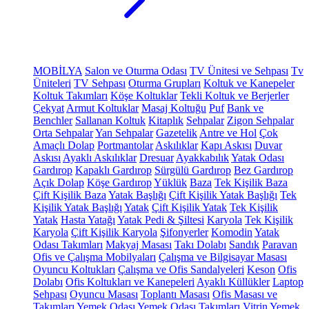
MOBİLYA
Salon ve Oturma Odası
TV Ünitesi ve Sehpası
Tv
Üniteleri
TV Sehpası
Oturma Grupları
Koltuk ve Kanepeler
Koltuk Takımları
Köşe Koltuklar
Tekli Koltuk ve Berjerler
Çekyat
Armut Koltuklar
Masaj Koltuğu
Puf
Bank ve
Benchler
Sallanan Koltuk
Kitaplık
Sehpalar
Zigon Sehpalar
Orta Sehpalar
Yan Sehpalar
Gazetelik
Antre ve Hol
Çok
Amaçlı Dolap
Portmantolar
Askılıklar
Kapı Askısı
Duvar
Askısı
Ayaklı Askılıklar
Dresuar
Ayakkabılık
Yatak Odası
Gardırop
Kapaklı Gardırop
Sürgülü Gardırop
Bez Gardırop
Açık Dolap
Köşe Gardırop
Yüklük
Baza
Tek Kişilik Baza
Çift Kişilik Baza
Yatak Başlığı
Çift Kişilik Yatak Başlığı
Tek
Kişilik Yatak Başlığı
Yatak
Çift Kişilik Yatak
Tek Kişilik
Yatak
Hasta Yatağı
Yatak Pedi & Şiltesi
Karyola
Tek Kişilik
Karyola
Çift Kişilik Karyola
Şifonyerler
Komodin
Yatak
Odası Takımları
Makyaj Masası
Takı Dolabı
Sandık
Paravan
Ofis ve Çalışma Mobilyaları
Çalışma ve Bilgisayar Masası
Oyuncu Koltukları
Çalışma ve Ofis Sandalyeleri
Keson
Ofis
Dolabı
Ofis Koltukları ve Kanepeleri
Ayaklı Küllükler
Laptop
Sehpası
Oyuncu Masası
Toplantı Masası
Ofis Masası ve
Takımları
Yemek Odası
Yemek Odası Takımları
Vitrin
Yemek