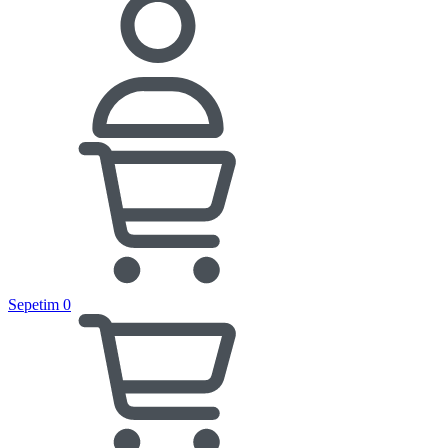
Sepetim
0