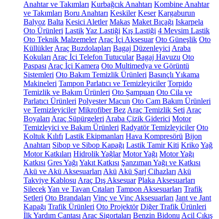
Anahtar ve Takımları
Kurbağcık Anahtarı
Kombine Anahtar
ve Takımları
Boru Anahtarı
Keskiler
Keser
Kargaburun
Balyoz
Balta
Kesici Aletler
Makas
Maket Bıçağı
Iskarpela
Oto Ürünleri
Lastik
Yaz Lastiği
Kış Lastiği
4 Mevsim Lastik
Oto Teknik Malzemeler
Araç İçi Aksesuar
Oto Güneşlik
Oto
Küllükler
Araç Buzdolapları
Bagaj Düzenleyici
Araba
Kokuları
Araç İçi Telefon Tutucular
Bagaj Havuzu
Oto
Paspası
Araç İçi Kamera
Oto Multimedya ve Görüntü
Sistemleri
Oto Bakım Temizlik Ürünleri
Basınçlı Yıkama
Makineleri
Tampon Parlatıcı ve Temizleyiciler
Torpido
Temizlik ve Bakım Ürünleri
Oto Şampuan
Oto Cila ve
Parlatıcı Ürünleri
Polyester Macun
Oto Cam Bakım Ürünleri
ve Temizleyiciler
Mikrofiber Bez
Araç Temizlik Seti
Araç
Boyaları
Araç Süpürgeleri
Araba Çizik Giderici
Motor
Temizleyici ve Bakım Ürünleri
Radyatör Temizleyiciler
Oto
Koltuk Kılıfı
Lastik Ekipmanları
Hava Kompresörü
Bijon
Anahtarı
Sibop ve Sibop Kapağı
Lastik Tamir Kiti
Kriko
Yağ
Motor Katkıları
Hidrolik Yağlar
Motor Yağı
Motor Yağı
Katkısı
Gres Yağı
Yakıt Katkısı
Şanzıman Yağı ve Katkısı
Akü ve Akü Aksesuarları
Akü
Akü Şarj Cihazları
Akü
Takviye Kablosu
Araç Dış Aksesuar
Plaka Aksesuarları
Silecek
Yan ve Tavan Çıtaları
Tampon Aksesuarları
Trafik
Setleri
Oto Brandaları
Vinç ve Vinç Aksesuarları
Jant ve Jant
Kapağı
Trafik Ürünleri
Oto Projektör
Diğer Trafik Ürünleri
İlk Yardım Çantası
Araç Sigortaları
Benzin Bidonu
Acil Çıkış