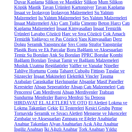
Duvar Kaplama
Silikon ve Mastikler
Silikon
Mum Silikon
Köpük
Mastik
Tavan Ürünleri
Kartonpiyer
Tavan Kaplama
İnşaat ve İzolasyon
İzolasyon Malzemeleri
Su Yalıtım
Malzemeleri
Isı Yalıtım Malzemeleri
Ses Yalıtım Malzemeleri
İnşaat Malzemeleri
Alçı
Cam Tuğla
Çimento
Beton Harcı
Çatı
Kaplama Malzemeleri
İnşaat Kimyasalları
İnşaat Temizlik
Ürünleri
Lavabo Çözücü
Harç ve Sıva Çözücü
Çok Amaçlı
Temizlik
Yağlayıcı ve Pas Çözücü
Yapı Kimyasalları
Derz
Dolgu
Seramik Yapıştırıcılar
Sıvı Conta
Strafor Yapıştırılar
Plastik Boru ve Ek Parçalar
Boru Bağlantı ve Aksesuarları
Temiz Su Boruları
Atık Su Boruları
PPRC Borular
Kombi
Bağlantı Boruları
Tesisat Tamir ve Bağlantı Malzemeleri
Musluk Uzatma
Regülatörler
Valfler ve Vanalar
Nipeller
Tahliye Hortumu
Conta
Taharet Çubuğu
Fittings
Tıpalar ve
Süzgeçler
İnşaat Makineleri
Elektrikli Vinçler
Taşıma
Arabaları
Caraskallar
Havlupanlar
Ahşaplar
Masif Paneller
Keresteler
Ahşap Seperatörler
Ahşap Çatı Malzemeleri
Çatı
Penceresi
Çatı Merdiveni
Ahşap Merdivenler
Trabzan
Sundurma
Menfezler
Banyo Menfezi
Su Deposu
HIRDAVAT EL ALETLERİ VE OTO
El Aletleri
Lokma ve
Lokma Takımları
Çekiç
El Testereleri
Kesici Grubu
Pense
Tornavida
Seramik ve Sıvacı Aletleri
Mengene ve İşkenceler
Zımbalar ve Aksesuarları
Zımpara ve Eğeler
Anahtarlar
Anahtar Takımları
Alyan Anahtarları
Açık Ağız Anahtar
İngiliz Anahtarı
İki Ağızlı Anahtar
Tork Anahtarı
Yıldız