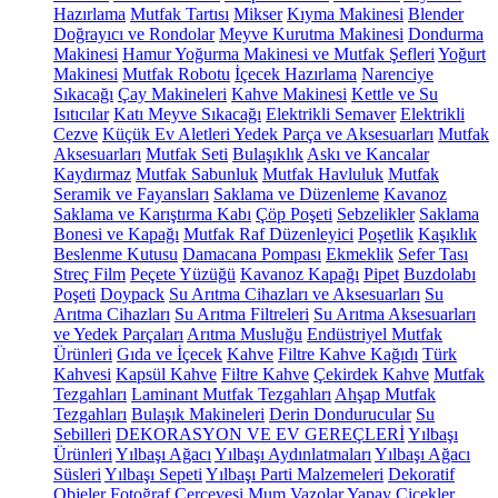
Hazırlama
Mutfak Tartısı
Mikser
Kıyma Makinesi
Blender
Doğrayıcı ve Rondolar
Meyve Kurutma Makinesi
Dondurma
Makinesi
Hamur Yoğurma Makinesi ve Mutfak Şefleri
Yoğurt
Makinesi
Mutfak Robotu
İçecek Hazırlama
Narenciye
Sıkacağı
Çay Makineleri
Kahve Makinesi
Kettle ve Su
Isıtıcılar
Katı Meyve Sıkacağı
Elektrikli Semaver
Elektrikli
Cezve
Küçük Ev Aletleri Yedek Parça ve Aksesuarları
Mutfak
Aksesuarları
Mutfak Seti
Bulaşıklık
Askı ve Kancalar
Kaydırmaz
Mutfak Sabunluk
Mutfak Havluluk
Mutfak
Seramik ve Fayansları
Saklama ve Düzenleme
Kavanoz
Saklama ve Karıştırma Kabı
Çöp Poşeti
Sebzelikler
Saklama
Bonesi ve Kapağı
Mutfak Raf Düzenleyici
Poşetlik
Kaşıklık
Beslenme Kutusu
Damacana Pompası
Ekmeklik
Sefer Tası
Streç Film
Peçete Yüzüğü
Kavanoz Kapağı
Pipet
Buzdolabı
Poşeti
Doypack
Su Arıtma Cihazları ve Aksesuarları
Su
Arıtma Cihazları
Su Arıtma Filtreleri
Su Arıtma Aksesuarları
ve Yedek Parçaları
Arıtma Musluğu
Endüstriyel Mutfak
Ürünleri
Gıda ve İçecek
Kahve
Filtre Kahve Kağıdı
Türk
Kahvesi
Kapsül Kahve
Filtre Kahve
Çekirdek Kahve
Mutfak
Tezgahları
Laminant Mutfak Tezgahları
Ahşap Mutfak
Tezgahları
Bulaşık Makineleri
Derin Dondurucular
Su
Sebilleri
DEKORASYON VE EV GEREÇLERİ
Yılbaşı
Ürünleri
Yılbaşı Ağacı
Yılbaşı Aydınlatmaları
Yılbaşı Ağacı
Süsleri
Yılbaşı Sepeti
Yılbaşı Parti Malzemeleri
Dekoratif
Objeler
Fotoğraf Çerçevesi
Mum
Vazolar
Yapay Çiçekler