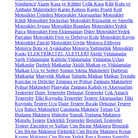
Söndürücü
Alarm
Kasa ve Kilitler
Çelik Kasa
Kilit
Kutu ve
Ambalaj Malzemeleri
Kargo Kutusu
Kargo Poşeti
Koli
Motosiklet Ürünleri
Motorsiklet Aksesuarları
Motosiklet
Kilidi
Motosiklet Stickerları
Motosiklet Rüzgarlık ve Siperlik
Motosiklet Aynası
Motosiklet Brandası
Motorsiklet Yedek
Parça
Motosiklet Fren Ekipmanları
Diğer Motosiklet Yedek
Parçaları
Motosiklet Fren ve Debriyaj Kolu
Motosiklet Kayışı
Motosiklet Zinciri
Motosiklet Giyim
Motorcu Eldiveni
Motorcu Botu ve Ayakkabısı
Motorcu Yağmurluk
Motosiklet
Kaskı
ELEKTRİKLİ EL ALETLERİ
Akülü Vidalamalar
Şarjlı Vidalamalar
Kablolu Vidalamalar
Vidalama Uçları
Matkaplar
Darbeli Matkaplar
Akülü Matkap ve Vidalamalar
Matkap Ucu ve Setleri
Somun Sıkma Makineleri
Darbesiz
Matkaplar
Manyetik Matkap
Sütunlu Matkap
Matkap Tezgahı
Kırıcılar ve Deliciler
Zımpara ve Polisaj
Zımpara Makineleri
Polisaj Makineleri
Planyalar
Zımpara Kağıdı ve Aksesuarları
Testereler
Daire Testereler
Dekupaj Testereler
Çok Amaçlı
Testereler
Tilki Kuyruğu Testereler
Testere Aksesuarları
Tilki
Kuyruğu Testere Ucu
Daire Testere Bıçağı
Dekupaj Testere
Ucu
Bahçe Makineleri
Çapalama Makinesi
Tırpan
Çit
Budama Makinesi
Hidrofor
Yaprak Toplama Makinesi
Motorlu Testere
Elektrikli Testereler
Benzinli Testereler
Testere Zincirleri ve Yağları
Çim Biçme Makinesi
Benzinli
Çim Biçme Makinesi
Elektrikli Çim Biçme Makinesi
Kenar
Kesme Makinesi
Çim Biçme Yedek Parça
Pompa
Santrifüj