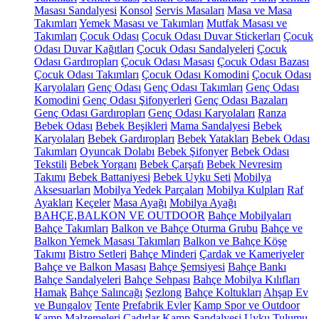
Masası Sandalyesi
Konsol
Servis Masaları
Masa ve Masa
Takımları
Yemek Masası ve Takımları
Mutfak Masası ve
Takımları
Çocuk Odası
Çocuk Odası Duvar Stickerları
Çocuk
Odası Duvar Kağıtları
Çocuk Odası Sandalyeleri
Çocuk
Odası Gardıropları
Çocuk Odası Masası
Çocuk Odası Bazası
Çocuk Odası Takımları
Çocuk Odası Komodini
Çocuk Odası
Karyolaları
Genç Odası
Genç Odası Takımları
Genç Odası
Komodini
Genç Odası Şifonyerleri
Genç Odası Bazaları
Genç Odası Gardıropları
Genç Odası Karyolaları
Ranza
Bebek Odası
Bebek Beşikleri
Mama Sandalyesi
Bebek
Karyolaları
Bebek Gardıropları
Bebek Yatakları
Bebek Odası
Takımları
Oyuncak Dolabı
Bebek Şifonyer
Bebek Odası
Tekstili
Bebek Yorganı
Bebek Çarşafı
Bebek Nevresim
Takımı
Bebek Battaniyesi
Bebek Uyku Seti
Mobilya
Aksesuarları
Mobilya Yedek Parçaları
Mobilya Kulpları
Raf
Ayakları
Keçeler
Masa Ayağı
Mobilya Ayağı
BAHÇE,BALKON VE OUTDOOR
Bahçe Mobilyaları
Bahçe Takımları
Balkon ve Bahçe Oturma Grubu
Bahçe ve
Balkon Yemek Masası Takımları
Balkon ve Bahçe Köşe
Takımı
Bistro Setleri
Bahçe Minderi
Çardak ve Kameriyeler
Bahçe ve Balkon Masası
Bahçe Şemsiyesi
Bahçe Bankı
Bahçe Sandalyeleri
Bahçe Sehpası
Bahçe Mobilya Kılıfları
Hamak
Bahçe Salıncağı
Şezlong
Bahçe Koltukları
Ahşap Ev
ve Bungalov
Tente
Prefabrik Evler
Kamp Spor ve Outdoor
Kamp Malzemeleri
Çadırlar
Kamp Sandalyesi
Uyku Tulumu