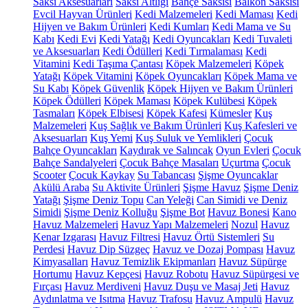
Saksı Aksesuarları
Saksı Altlığı
Bahçe Saksısı
Balkon Saksısı
Evcil Hayvan Ürünleri
Kedi Malzemeleri
Kedi Maması
Kedi
Hijyen ve Bakım Ürünleri
Kedi Kumları
Kedi Mama ve Su
Kabı
Kedi Evi
Kedi Yatağı
Kedi Oyuncakları
Kedi Tuvaleti
ve Aksesuarları
Kedi Ödülleri
Kedi Tırmalaması
Kedi
Vitamini
Kedi Taşıma Çantası
Köpek Malzemeleri
Köpek
Yatağı
Köpek Vitamini
Köpek Oyuncakları
Köpek Mama ve
Su Kabı
Köpek Güvenlik
Köpek Hijyen ve Bakım Ürünleri
Köpek Ödülleri
Köpek Maması
Köpek Kulübesi
Köpek
Tasmaları
Köpek Elbisesi
Köpek Kafesi
Kümesler
Kuş
Malzemeleri
Kuş Sağlık ve Bakım Ürünleri
Kuş Kafesleri ve
Aksesuarları
Kuş Yemi
Kuş Suluk ve Yemlikleri
Çocuk
Bahçe Oyuncakları
Kaydırak ve Salıncak
Oyun Evleri
Çocuk
Bahçe Sandalyeleri
Çocuk Bahçe Masaları
Uçurtma
Çocuk
Scooter
Çocuk Kaykay
Su Tabancası
Şişme Oyuncaklar
Akülü Araba
Su Aktivite Ürünleri
Şişme Havuz
Şişme Deniz
Yatağı
Şişme Deniz Topu
Can Yeleği
Can Simidi ve Deniz
Simidi
Şişme Deniz Kolluğu
Şişme Bot
Havuz Bonesi
Kano
Havuz Malzemeleri
Havuz Yapı Malzemeleri
Nozul
Havuz
Kenar Izgarası
Havuz Filtresi
Havuz Örtü Sistemleri
Su
Perdesi
Havuz Dip Süzgeç
Havuz ve Dozaj Pompası
Havuz
Kimyasalları
Havuz Temizlik Ekipmanları
Havuz Süpürge
Hortumu
Havuz Kepçesi
Havuz Robotu
Havuz Süpürgesi ve
Fırçası
Havuz Merdiveni
Havuz Duşu ve Masaj Jeti
Havuz
Aydınlatma ve Isıtma
Havuz Trafosu
Havuz Ampulü
Havuz