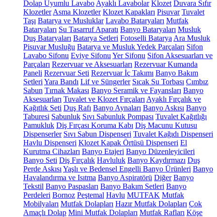
Dolap Uyumlu Lavabo
Ayaklı Lavabolar
Klozet
Duvara Sıfır
Klozetler
Asma Klozetler
Klozet Kapakları
Pisuvar
Tuvalet
Taşı
Batarya ve Musluklar
Lavabo Bataryaları
Mutfak
Bataryaları
Su Tasarruf Aparatı
Banyo Bataryaları
Musluk
Duş Bataryaları
Batarya Setleri
Fotoselli Batarya
Ara Musluk
Pisuvar Musluğu
Batarya ve Musluk Yedek Parçaları
Sifon
Lavabo Sifonu
Eviye Sifonu
Yer Sifonu
Sifon Aksesuarları ve
Parçaları
Rezervuar ve Aksesuarları
Rezervuar Kumanda
Paneli
Rezervuar Seti
Rezervuar İç Takımı
Banyo Bakım
Setleri
Yara Bandı
Lif ve Süngerler
Sıcak Su Torbası
Cımbız
Sabun
Tırnak Makası
Banyo Seramik ve Fayansları
Banyo
Aksesuarları
Tuvalet ve Klozet Fırçaları
Ayaklı Fırçalık ve
Kağıtlık Seti
Duş Rafı
Banyo Aynaları
Banyo Askısı
Banyo
Taburesi
Sabunluk
Sıvı Sabunluk Pompası
Tuvalet Kağıtlığı
Pamukluk
Diş Fırçası Koruma Kabı
Diş Macunu Kutusu
Dispenserler
Sıvı Sabun Dispenseri
Tuvalet Kağıdı Dispenseri
Havlu Dispenseri
Klozet Kapak Örtüsü Dispenseri
El
Kurutma Cihazları
Banyo Etajeri
Banyo Düzenleyicileri
Banyo Seti
Diş Fırçalık
Havluluk
Banyo Kaydırmazı
Duş
Perde Askısı
Yaşlı ve Bedensel Engelli Banyo Ürünleri
Banyo
Havalandırma ve Isıtma
Banyo Aspiratörü
Diğer
Banyo
Tekstil
Banyo Paspasları
Banyo Bakım Setleri
Banyo
Perdeleri
Bornoz
Peştemal
Havlu
MUTFAK
Mutfak
Mobilyaları
Mutfak Dolapları
Hazır Mutfak Dolapları
Çok
Amaçlı Dolap
Mini Mutfak Dolapları
Mutfak Rafları
Köşe