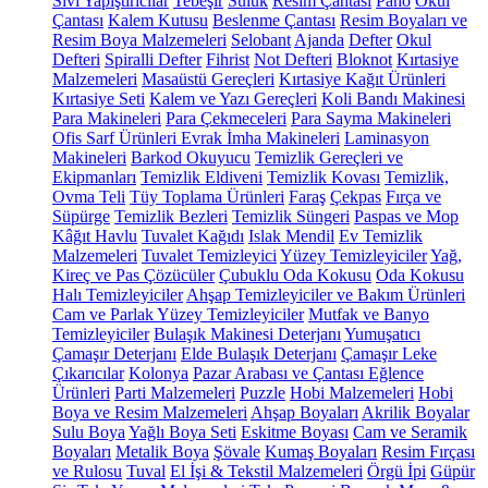
Sıvı Yapıştırıcılar
Tebeşir
Suluk
Resim Çantası
Pano
Okul
Çantası
Kalem Kutusu
Beslenme Çantası
Resim Boyaları ve
Resim Boya Malzemeleri
Selobant
Ajanda
Defter
Okul
Defteri
Spiralli Defter
Fihrist
Not Defteri
Bloknot
Kırtasiye
Malzemeleri
Masaüstü Gereçleri
Kırtasiye Kağıt Ürünleri
Kırtasiye Seti
Kalem ve Yazı Gereçleri
Koli Bandı Makinesi
Para Makineleri
Para Çekmeceleri
Para Sayma Makineleri
Ofis Sarf Ürünleri
Evrak İmha Makineleri
Laminasyon
Makineleri
Barkod Okuyucu
Temizlik Gereçleri ve
Ekipmanları
Temizlik Eldiveni
Temizlik Kovası
Temizlik,
Ovma Teli
Tüy Toplama Ürünleri
Faraş
Çekpas
Fırça ve
Süpürge
Temizlik Bezleri
Temizlik Süngeri
Paspas ve Mop
Kâğıt Havlu
Tuvalet Kağıdı
Islak Mendil
Ev Temizlik
Malzemeleri
Tuvalet Temizleyici
Yüzey Temizleyiciler
Yağ,
Kireç ve Pas Çözücüler
Çubuklu Oda Kokusu
Oda Kokusu
Halı Temizleyiciler
Ahşap Temizleyiciler ve Bakım Ürünleri
Cam ve Parlak Yüzey Temizleyiciler
Mutfak ve Banyo
Temizleyiciler
Bulaşık Makinesi Deterjanı
Yumuşatıcı
Çamaşır Deterjanı
Elde Bulaşık Deterjanı
Çamaşır Leke
Çıkarıcılar
Kolonya
Pazar Arabası ve Çantası
Eğlence
Ürünleri
Parti Malzemeleri
Puzzle
Hobi Malzemeleri
Hobi
Boya ve Resim Malzemeleri
Ahşap Boyaları
Akrilik Boyalar
Sulu Boya
Yağlı Boya Seti
Eskitme Boyası
Cam ve Seramik
Boyaları
Metalik Boya
Şövale
Kumaş Boyaları
Resim Fırçası
ve Rulosu
Tuval
El İşi & Tekstil Malzemeleri
Örgü İpi
Güpür