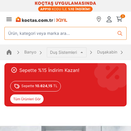
0
Ürün, kategori veya marka ara...
Banyo
Duşakabin
İ
Duş Sistemleri
Sepette %15 İndirim Kazan!
Sepette
10.624,15
TL
Tüm Ürünleri Gör