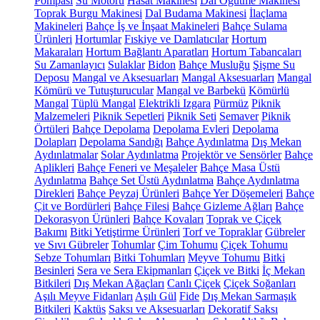
Pompası
Su Motoru
Hasat Makinesi
Dal Öğütme Makinesi
Toprak Burgu Makinesi
Dal Budama Makinesi
İlaçlama
Makineleri
Bahçe İş ve İnşaat Makineleri
Bahçe Sulama
Ürünleri
Hortumlar
Fıskiye ve Damlatıcılar
Hortum
Makaraları
Hortum Bağlantı Aparatları
Hortum Tabancaları
Su Zamanlayıcı
Sulaklar
Bidon
Bahçe Musluğu
Şişme Su
Deposu
Mangal ve Aksesuarları
Mangal Aksesuarları
Mangal
Kömürü ve Tutuşturucular
Mangal ve Barbekü
Kömürlü
Mangal
Tüplü Mangal
Elektrikli Izgara
Pürmüz
Piknik
Malzemeleri
Piknik Sepetleri
Piknik Seti
Semaver
Piknik
Örtüleri
Bahçe Depolama
Depolama Evleri
Depolama
Dolapları
Depolama Sandığı
Bahçe Aydınlatma
Dış Mekan
Aydınlatmalar
Solar Aydınlatma
Projektör ve Sensörler
Bahçe
Aplikleri
Bahçe Feneri ve Meşaleler
Bahçe Masa Üstü
Aydınlatma
Bahçe Set Üstü Aydınlatma
Bahçe Aydınlatma
Direkleri
Bahçe Peyzaj Ürünleri
Bahçe Yer Döşemeleri
Bahçe
Çit ve Bordürleri
Bahçe Filesi
Bahçe Gizleme Ağları
Bahçe
Dekorasyon Ürünleri
Bahçe Kovaları
Toprak ve Çiçek
Bakımı
Bitki Yetiştirme Ürünleri
Torf ve Topraklar
Gübreler
ve Sıvı Gübreler
Tohumlar
Çim Tohumu
Çiçek Tohumu
Sebze Tohumları
Bitki Tohumları
Meyve Tohumu
Bitki
Besinleri
Sera ve Sera Ekipmanları
Çiçek ve Bitki
İç Mekan
Bitkileri
Dış Mekan Ağaçları
Canlı Çiçek
Çiçek Soğanları
Aşılı Meyve Fidanları
Aşılı Gül
Fide
Dış Mekan Sarmaşık
Bitkileri
Kaktüs
Saksı ve Aksesuarları
Dekoratif Saksı