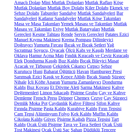
Amaçlı Dolap
Mini Mutfak Dolapları
Mutfak Rafları
Köşe
Mutfak Dolapları
Mutfak Boy Dolabı
Kiler Dolabı
Ekmek ve
Sebze Dolabı
Tabureler
Sandalye
Mutfak Sandalyeleri
Bar
Sandalyeleri
Katlanır Sandalyeler
Mutfak Köşe Takımları
Masa ve Masa Takımları
Yemek Masası ve Takımları
Mutfak
Masası ve Takımları
Eviye
Mutfak Bataryaları
Mutfak
Gereçleri
Kesme Tahtası
Rende
Servis Gereçleri
Patates Ezici
Manuel Kıyma Makinesi
Krema Pompası
Dilimleyici
Doğrayıcı
Yumurta Fırçası
Bıçak ve Bıçak Setleri
Yağ
Sıçratmaz
Soyucu, Oyacak
Ölçü Kabı ve Kaşığı
Merdane ve
Oklava
Hamur Açma Matı
Fındık Kıracağı ve Ceviz Kıracağı
Elek
Dondurma Kaşığı
Buz Kalıbı
Bıçak Bileyici Masat
Açacak ve Tirbuşon
Çekirdek Çıkarıcı
Çırpıcı
Sebze
Kurutucu
Huni
Baharat Öğütücü
Havan
Hamburger Presi
Sarımsak Ezici
Kaşık ve Kepçe Altlığı
Bıçak Standı
Süzgeç
Nihale
İçli Köfte Aparatı
Yumurta Zamanlayıcı
Dondurma
Kalıbı
Buz Kovası
Et Dövme Aleti
Sarma Makinesi
Kahve
Değirmenleri
Limon Sıkacağı
Pişirme Grubu
Çay ve Kahve
Demleme
French Press
Dripper
Chemex
Cezve
Çay Süzgeci
Demlik
Moka Pot
Çaydanlık
Kahve Filtresi
Sifon Kahve
Fırında Pişirme
Pasta Kalıbı
Kurabiye Kalıbı
Fırın Tepsisi
Cam Tepsi
Alüminyum Folyo
Kek Kalıbı
Muffin Kalıbı
Çikolata Kalıbı
Güveç
Pişirme Kağıdı
Pizza Tepsisi
Tart
Kalıbı
Ocak Üstü Pişirme
Tava ve Tava Setleri
Ocak Üstü
Tost Makinesi
Ocak Üstü Sac
Sahan
Düdüklü Tencere