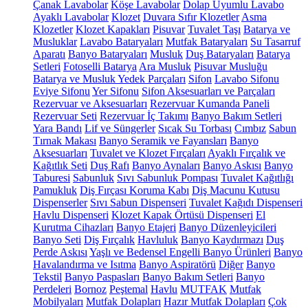
Çanak Lavabolar
Köşe Lavabolar
Dolap Uyumlu Lavabo
Ayaklı Lavabolar
Klozet
Duvara Sıfır Klozetler
Asma
Klozetler
Klozet Kapakları
Pisuvar
Tuvalet Taşı
Batarya ve
Musluklar
Lavabo Bataryaları
Mutfak Bataryaları
Su Tasarruf
Aparatı
Banyo Bataryaları
Musluk
Duş Bataryaları
Batarya
Setleri
Fotoselli Batarya
Ara Musluk
Pisuvar Musluğu
Batarya ve Musluk Yedek Parçaları
Sifon
Lavabo Sifonu
Eviye Sifonu
Yer Sifonu
Sifon Aksesuarları ve Parçaları
Rezervuar ve Aksesuarları
Rezervuar Kumanda Paneli
Rezervuar Seti
Rezervuar İç Takımı
Banyo Bakım Setleri
Yara Bandı
Lif ve Süngerler
Sıcak Su Torbası
Cımbız
Sabun
Tırnak Makası
Banyo Seramik ve Fayansları
Banyo
Aksesuarları
Tuvalet ve Klozet Fırçaları
Ayaklı Fırçalık ve
Kağıtlık Seti
Duş Rafı
Banyo Aynaları
Banyo Askısı
Banyo
Taburesi
Sabunluk
Sıvı Sabunluk Pompası
Tuvalet Kağıtlığı
Pamukluk
Diş Fırçası Koruma Kabı
Diş Macunu Kutusu
Dispenserler
Sıvı Sabun Dispenseri
Tuvalet Kağıdı Dispenseri
Havlu Dispenseri
Klozet Kapak Örtüsü Dispenseri
El
Kurutma Cihazları
Banyo Etajeri
Banyo Düzenleyicileri
Banyo Seti
Diş Fırçalık
Havluluk
Banyo Kaydırmazı
Duş
Perde Askısı
Yaşlı ve Bedensel Engelli Banyo Ürünleri
Banyo
Havalandırma ve Isıtma
Banyo Aspiratörü
Diğer
Banyo
Tekstil
Banyo Paspasları
Banyo Bakım Setleri
Banyo
Perdeleri
Bornoz
Peştemal
Havlu
MUTFAK
Mutfak
Mobilyaları
Mutfak Dolapları
Hazır Mutfak Dolapları
Çok