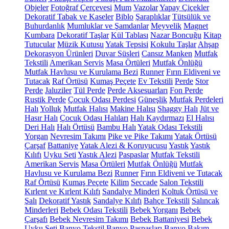
Objeler
Fotoğraf Çerçevesi
Mum
Vazolar
Yapay Çiçekler
Dekoratif Tabak ve Kaseler
Biblo
Şaraplıklar
Tütsülük ve
Buhurdanlık
Mumluklar ve Şamdanlar
Meyvelik
Magnet
Kumbara
Dekoratif Taşlar
Kül Tablası
Nazar Boncuğu
Kitap
Tutucular
Müzik Kutusu
Yatak Tepsisi
Kokulu Taşlar
Ahşap
Dekorasyon Ürünleri
Duvar Süsleri
Cansız Manken
Mutfak
Tekstili
Amerikan Servis
Masa Örtüleri
Mutfak Önlüğü
Mutfak Havlusu ve Kurulama Bezi
Runner
Fırın Eldiveni ve
Tutacak
Raf Örtüsü
Kumaş Peçete
Ev Tekstili
Perde
Stor
Perde
Jaluziler
Tül Perde
Perde Aksesuarları
Fon Perde
Rustik Perde
Çocuk Odası Perdesi
Güneşlik
Mutfak Perdeleri
Halı
Yolluk
Mutfak Halısı
Makine Halısı
Shaggy Halı
Jüt ve
Hasır Halı
Çocuk Odası Halıları
Halı Kaydırmazı
El Halısı
Deri Halı
Halı Örtüsü
Bambu Halı
Yatak Odası Tekstili
Yorgan
Nevresim Takımı
Pike ve Pike Takımı
Yatak Örtüsü
Çarşaf
Battaniye
Yatak Alezi & Koruyucusu
Yastık
Yastık
Kılıfı
Uyku Seti
Yastık Alezi
Paspaslar
Mutfak Tekstili
Amerikan Servis
Masa Örtüleri
Mutfak Önlüğü
Mutfak
Havlusu ve Kurulama Bezi
Runner
Fırın Eldiveni ve Tutacak
Raf Örtüsü
Kumaş Peçete
Kilim
Seccade
Salon Tekstili
Kırlent ve Kırlent Kılıfı
Sandalye Minderi
Koltuk Örtüsü ve
Şalı
Dekoratif Yastık
Sandalye Kılıfı
Bahçe Tekstili
Salıncak
Minderleri
Bebek Odası Tekstili
Bebek Yorganı
Bebek
Çarşafı
Bebek Nevresim Takımı
Bebek Battaniyesi
Bebek
Uyku Seti
Banyo Tekstil
Banyo Paspasları
Banyo Bakım