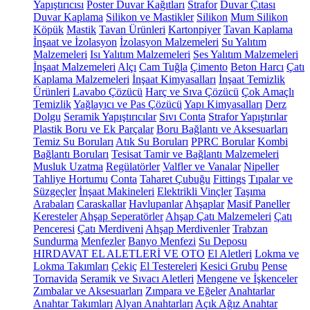
Yapıştırıcısı
Poster Duvar Kağıtları
Strafor
Duvar Çıtası
Duvar Kaplama
Silikon ve Mastikler
Silikon
Mum Silikon
Köpük
Mastik
Tavan Ürünleri
Kartonpiyer
Tavan Kaplama
İnşaat ve İzolasyon
İzolasyon Malzemeleri
Su Yalıtım
Malzemeleri
Isı Yalıtım Malzemeleri
Ses Yalıtım Malzemeleri
İnşaat Malzemeleri
Alçı
Cam Tuğla
Çimento
Beton Harcı
Çatı
Kaplama Malzemeleri
İnşaat Kimyasalları
İnşaat Temizlik
Ürünleri
Lavabo Çözücü
Harç ve Sıva Çözücü
Çok Amaçlı
Temizlik
Yağlayıcı ve Pas Çözücü
Yapı Kimyasalları
Derz
Dolgu
Seramik Yapıştırıcılar
Sıvı Conta
Strafor Yapıştırılar
Plastik Boru ve Ek Parçalar
Boru Bağlantı ve Aksesuarları
Temiz Su Boruları
Atık Su Boruları
PPRC Borular
Kombi
Bağlantı Boruları
Tesisat Tamir ve Bağlantı Malzemeleri
Musluk Uzatma
Regülatörler
Valfler ve Vanalar
Nipeller
Tahliye Hortumu
Conta
Taharet Çubuğu
Fittings
Tıpalar ve
Süzgeçler
İnşaat Makineleri
Elektrikli Vinçler
Taşıma
Arabaları
Caraskallar
Havlupanlar
Ahşaplar
Masif Paneller
Keresteler
Ahşap Seperatörler
Ahşap Çatı Malzemeleri
Çatı
Penceresi
Çatı Merdiveni
Ahşap Merdivenler
Trabzan
Sundurma
Menfezler
Banyo Menfezi
Su Deposu
HIRDAVAT EL ALETLERİ VE OTO
El Aletleri
Lokma ve
Lokma Takımları
Çekiç
El Testereleri
Kesici Grubu
Pense
Tornavida
Seramik ve Sıvacı Aletleri
Mengene ve İşkenceler
Zımbalar ve Aksesuarları
Zımpara ve Eğeler
Anahtarlar
Anahtar Takımları
Alyan Anahtarları
Açık Ağız Anahtar