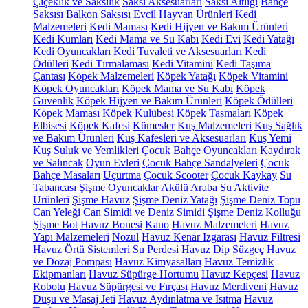
Çiçeklik ve Saksılık
Saksı Aksesuarları
Saksı Altlığı
Bahçe
Saksısı
Balkon Saksısı
Evcil Hayvan Ürünleri
Kedi
Malzemeleri
Kedi Maması
Kedi Hijyen ve Bakım Ürünleri
Kedi Kumları
Kedi Mama ve Su Kabı
Kedi Evi
Kedi Yatağı
Kedi Oyuncakları
Kedi Tuvaleti ve Aksesuarları
Kedi
Ödülleri
Kedi Tırmalaması
Kedi Vitamini
Kedi Taşıma
Çantası
Köpek Malzemeleri
Köpek Yatağı
Köpek Vitamini
Köpek Oyuncakları
Köpek Mama ve Su Kabı
Köpek
Güvenlik
Köpek Hijyen ve Bakım Ürünleri
Köpek Ödülleri
Köpek Maması
Köpek Kulübesi
Köpek Tasmaları
Köpek
Elbisesi
Köpek Kafesi
Kümesler
Kuş Malzemeleri
Kuş Sağlık
ve Bakım Ürünleri
Kuş Kafesleri ve Aksesuarları
Kuş Yemi
Kuş Suluk ve Yemlikleri
Çocuk Bahçe Oyuncakları
Kaydırak
ve Salıncak
Oyun Evleri
Çocuk Bahçe Sandalyeleri
Çocuk
Bahçe Masaları
Uçurtma
Çocuk Scooter
Çocuk Kaykay
Su
Tabancası
Şişme Oyuncaklar
Akülü Araba
Su Aktivite
Ürünleri
Şişme Havuz
Şişme Deniz Yatağı
Şişme Deniz Topu
Can Yeleği
Can Simidi ve Deniz Simidi
Şişme Deniz Kolluğu
Şişme Bot
Havuz Bonesi
Kano
Havuz Malzemeleri
Havuz
Yapı Malzemeleri
Nozul
Havuz Kenar Izgarası
Havuz Filtresi
Havuz Örtü Sistemleri
Su Perdesi
Havuz Dip Süzgeç
Havuz
ve Dozaj Pompası
Havuz Kimyasalları
Havuz Temizlik
Ekipmanları
Havuz Süpürge Hortumu
Havuz Kepçesi
Havuz
Robotu
Havuz Süpürgesi ve Fırçası
Havuz Merdiveni
Havuz
Duşu ve Masaj Jeti
Havuz Aydınlatma ve Isıtma
Havuz