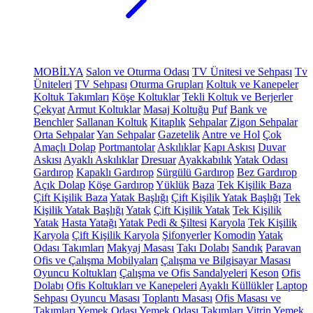
MOBİLYA
Salon ve Oturma Odası
TV Ünitesi ve Sehpası
Tv
Üniteleri
TV Sehpası
Oturma Grupları
Koltuk ve Kanepeler
Koltuk Takımları
Köşe Koltuklar
Tekli Koltuk ve Berjerler
Çekyat
Armut Koltuklar
Masaj Koltuğu
Puf
Bank ve
Benchler
Sallanan Koltuk
Kitaplık
Sehpalar
Zigon Sehpalar
Orta Sehpalar
Yan Sehpalar
Gazetelik
Antre ve Hol
Çok
Amaçlı Dolap
Portmantolar
Askılıklar
Kapı Askısı
Duvar
Askısı
Ayaklı Askılıklar
Dresuar
Ayakkabılık
Yatak Odası
Gardırop
Kapaklı Gardırop
Sürgülü Gardırop
Bez Gardırop
Açık Dolap
Köşe Gardırop
Yüklük
Baza
Tek Kişilik Baza
Çift Kişilik Baza
Yatak Başlığı
Çift Kişilik Yatak Başlığı
Tek
Kişilik Yatak Başlığı
Yatak
Çift Kişilik Yatak
Tek Kişilik
Yatak
Hasta Yatağı
Yatak Pedi & Şiltesi
Karyola
Tek Kişilik
Karyola
Çift Kişilik Karyola
Şifonyerler
Komodin
Yatak
Odası Takımları
Makyaj Masası
Takı Dolabı
Sandık
Paravan
Ofis ve Çalışma Mobilyaları
Çalışma ve Bilgisayar Masası
Oyuncu Koltukları
Çalışma ve Ofis Sandalyeleri
Keson
Ofis
Dolabı
Ofis Koltukları ve Kanepeleri
Ayaklı Küllükler
Laptop
Sehpası
Oyuncu Masası
Toplantı Masası
Ofis Masası ve
Takımları
Yemek Odası
Yemek Odası Takımları
Vitrin
Yemek