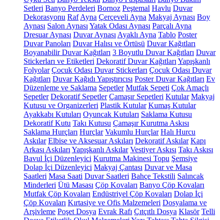
Setleri
Banyo Perdeleri
Bornoz
Peştemal
Havlu
Duvar
Dekorasyonu
Raf
Ayna
Çerçeveli Ayna
Makyaj Aynası
Boy
Aynası
Salon Aynası
Yatak Odası Aynası
Parçalı Ayna
Dresuar Aynası
Duvar Aynası
Ayaklı Ayna
Tablo
Poster
Duvar Panoları
Duvar Halısı ve Örtüsü
Duvar Kağıtları
Boyanabilir Duvar Kağıtları
3 Boyutlu Duvar Kağıtları
Duvar
Stickerları ve Etiketleri
Dekoratif Duvar Kağıtları
Yapışkanlı
Folyolar
Çocuk Odası Duvar Stickerları
Çocuk Odası Duvar
Kağıtları
Duvar Kağıdı Yapıştırıcısı
Poster Duvar Kağıtları
Ev
Düzenleme ve Saklama
Sepetler
Mutfak Sepeti
Çok Amaçlı
Sepetler
Dekoratif Sepetler
Çamaşır Sepetleri
Kutular
Makyaj
Kutusu ve Organizerleri
Plastik Kutular
Kumaş Kutular
Ayakkabı Kutuları
Oyuncak Kutuları
Saklama Kutusu
Dekoratif Kutu
Takı Kutusu
Çamaşır Kurutma Askısı
Saklama Hurçları
Hurçlar
Vakumlu Hurçlar
Halı Hurcu
Askılar
Elbise ve Aksesuar Askıları
Dekoratif Askılar
Kapı
Arkası Askıları
Yapışkanlı Askılar
Vestiyer Askısı
Takı Askısı
Bavul İçi Düzenleyici
Kurutma Makinesi Topu
Şemsiye
Dolap İçi Düzenleyici
Makyaj Çantası
Duvar ve Masa
Saatleri
Masa Saati
Duvar Saatleri
Bahçe Tekstili
Salıncak
Minderleri
Ütü Masası
Çöp Kovaları
Banyo Çöp Kovaları
Mutfak Çöp Kovaları
Endüstriyel Çöp Kovaları
Dolap İçi
Çöp Kovaları
Kırtasiye ve Ofis Malzemeleri
Dosyalama ve
Arşivleme
Poşet Dosya
Evrak Rafı
Çıtçıtlı Dosya
Klasör
Telli