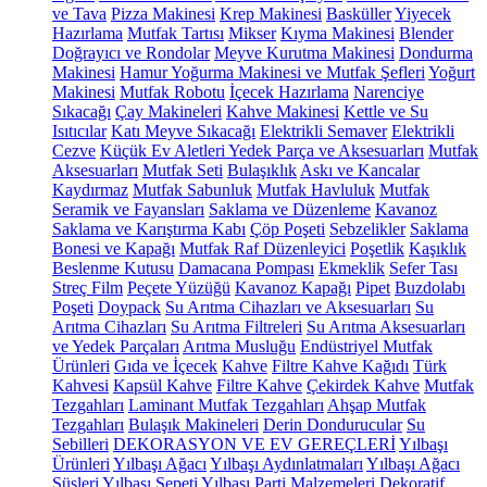
ve Tava
Pizza Makinesi
Krep Makinesi
Basküller
Yiyecek
Hazırlama
Mutfak Tartısı
Mikser
Kıyma Makinesi
Blender
Doğrayıcı ve Rondolar
Meyve Kurutma Makinesi
Dondurma
Makinesi
Hamur Yoğurma Makinesi ve Mutfak Şefleri
Yoğurt
Makinesi
Mutfak Robotu
İçecek Hazırlama
Narenciye
Sıkacağı
Çay Makineleri
Kahve Makinesi
Kettle ve Su
Isıtıcılar
Katı Meyve Sıkacağı
Elektrikli Semaver
Elektrikli
Cezve
Küçük Ev Aletleri Yedek Parça ve Aksesuarları
Mutfak
Aksesuarları
Mutfak Seti
Bulaşıklık
Askı ve Kancalar
Kaydırmaz
Mutfak Sabunluk
Mutfak Havluluk
Mutfak
Seramik ve Fayansları
Saklama ve Düzenleme
Kavanoz
Saklama ve Karıştırma Kabı
Çöp Poşeti
Sebzelikler
Saklama
Bonesi ve Kapağı
Mutfak Raf Düzenleyici
Poşetlik
Kaşıklık
Beslenme Kutusu
Damacana Pompası
Ekmeklik
Sefer Tası
Streç Film
Peçete Yüzüğü
Kavanoz Kapağı
Pipet
Buzdolabı
Poşeti
Doypack
Su Arıtma Cihazları ve Aksesuarları
Su
Arıtma Cihazları
Su Arıtma Filtreleri
Su Arıtma Aksesuarları
ve Yedek Parçaları
Arıtma Musluğu
Endüstriyel Mutfak
Ürünleri
Gıda ve İçecek
Kahve
Filtre Kahve Kağıdı
Türk
Kahvesi
Kapsül Kahve
Filtre Kahve
Çekirdek Kahve
Mutfak
Tezgahları
Laminant Mutfak Tezgahları
Ahşap Mutfak
Tezgahları
Bulaşık Makineleri
Derin Dondurucular
Su
Sebilleri
DEKORASYON VE EV GEREÇLERİ
Yılbaşı
Ürünleri
Yılbaşı Ağacı
Yılbaşı Aydınlatmaları
Yılbaşı Ağacı
Süsleri
Yılbaşı Sepeti
Yılbaşı Parti Malzemeleri
Dekoratif