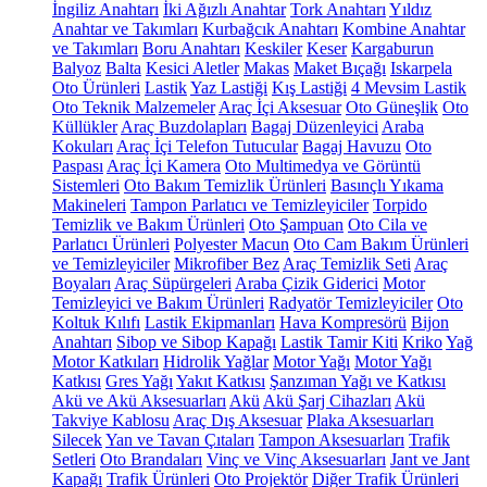
İngiliz Anahtarı
İki Ağızlı Anahtar
Tork Anahtarı
Yıldız
Anahtar ve Takımları
Kurbağcık Anahtarı
Kombine Anahtar
ve Takımları
Boru Anahtarı
Keskiler
Keser
Kargaburun
Balyoz
Balta
Kesici Aletler
Makas
Maket Bıçağı
Iskarpela
Oto Ürünleri
Lastik
Yaz Lastiği
Kış Lastiği
4 Mevsim Lastik
Oto Teknik Malzemeler
Araç İçi Aksesuar
Oto Güneşlik
Oto
Küllükler
Araç Buzdolapları
Bagaj Düzenleyici
Araba
Kokuları
Araç İçi Telefon Tutucular
Bagaj Havuzu
Oto
Paspası
Araç İçi Kamera
Oto Multimedya ve Görüntü
Sistemleri
Oto Bakım Temizlik Ürünleri
Basınçlı Yıkama
Makineleri
Tampon Parlatıcı ve Temizleyiciler
Torpido
Temizlik ve Bakım Ürünleri
Oto Şampuan
Oto Cila ve
Parlatıcı Ürünleri
Polyester Macun
Oto Cam Bakım Ürünleri
ve Temizleyiciler
Mikrofiber Bez
Araç Temizlik Seti
Araç
Boyaları
Araç Süpürgeleri
Araba Çizik Giderici
Motor
Temizleyici ve Bakım Ürünleri
Radyatör Temizleyiciler
Oto
Koltuk Kılıfı
Lastik Ekipmanları
Hava Kompresörü
Bijon
Anahtarı
Sibop ve Sibop Kapağı
Lastik Tamir Kiti
Kriko
Yağ
Motor Katkıları
Hidrolik Yağlar
Motor Yağı
Motor Yağı
Katkısı
Gres Yağı
Yakıt Katkısı
Şanzıman Yağı ve Katkısı
Akü ve Akü Aksesuarları
Akü
Akü Şarj Cihazları
Akü
Takviye Kablosu
Araç Dış Aksesuar
Plaka Aksesuarları
Silecek
Yan ve Tavan Çıtaları
Tampon Aksesuarları
Trafik
Setleri
Oto Brandaları
Vinç ve Vinç Aksesuarları
Jant ve Jant
Kapağı
Trafik Ürünleri
Oto Projektör
Diğer Trafik Ürünleri