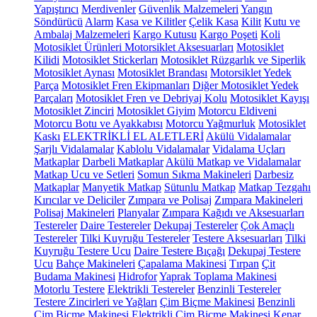
Yapıştırıcı
Merdivenler
Güvenlik Malzemeleri
Yangın
Söndürücü
Alarm
Kasa ve Kilitler
Çelik Kasa
Kilit
Kutu ve
Ambalaj Malzemeleri
Kargo Kutusu
Kargo Poşeti
Koli
Motosiklet Ürünleri
Motorsiklet Aksesuarları
Motosiklet
Kilidi
Motosiklet Stickerları
Motosiklet Rüzgarlık ve Siperlik
Motosiklet Aynası
Motosiklet Brandası
Motorsiklet Yedek
Parça
Motosiklet Fren Ekipmanları
Diğer Motosiklet Yedek
Parçaları
Motosiklet Fren ve Debriyaj Kolu
Motosiklet Kayışı
Motosiklet Zinciri
Motosiklet Giyim
Motorcu Eldiveni
Motorcu Botu ve Ayakkabısı
Motorcu Yağmurluk
Motosiklet
Kaskı
ELEKTRİKLİ EL ALETLERİ
Akülü Vidalamalar
Şarjlı Vidalamalar
Kablolu Vidalamalar
Vidalama Uçları
Matkaplar
Darbeli Matkaplar
Akülü Matkap ve Vidalamalar
Matkap Ucu ve Setleri
Somun Sıkma Makineleri
Darbesiz
Matkaplar
Manyetik Matkap
Sütunlu Matkap
Matkap Tezgahı
Kırıcılar ve Deliciler
Zımpara ve Polisaj
Zımpara Makineleri
Polisaj Makineleri
Planyalar
Zımpara Kağıdı ve Aksesuarları
Testereler
Daire Testereler
Dekupaj Testereler
Çok Amaçlı
Testereler
Tilki Kuyruğu Testereler
Testere Aksesuarları
Tilki
Kuyruğu Testere Ucu
Daire Testere Bıçağı
Dekupaj Testere
Ucu
Bahçe Makineleri
Çapalama Makinesi
Tırpan
Çit
Budama Makinesi
Hidrofor
Yaprak Toplama Makinesi
Motorlu Testere
Elektrikli Testereler
Benzinli Testereler
Testere Zincirleri ve Yağları
Çim Biçme Makinesi
Benzinli
Çim Biçme Makinesi
Elektrikli Çim Biçme Makinesi
Kenar