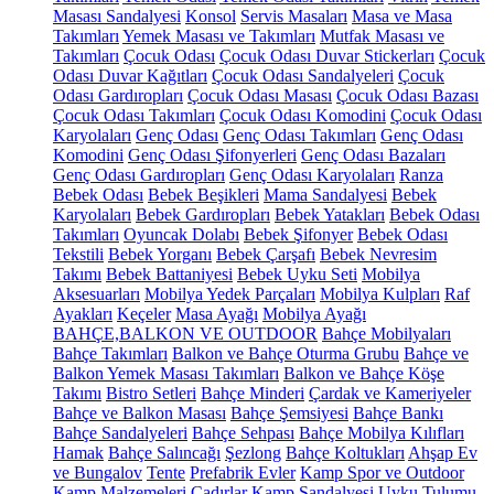
Masası Sandalyesi
Konsol
Servis Masaları
Masa ve Masa
Takımları
Yemek Masası ve Takımları
Mutfak Masası ve
Takımları
Çocuk Odası
Çocuk Odası Duvar Stickerları
Çocuk
Odası Duvar Kağıtları
Çocuk Odası Sandalyeleri
Çocuk
Odası Gardıropları
Çocuk Odası Masası
Çocuk Odası Bazası
Çocuk Odası Takımları
Çocuk Odası Komodini
Çocuk Odası
Karyolaları
Genç Odası
Genç Odası Takımları
Genç Odası
Komodini
Genç Odası Şifonyerleri
Genç Odası Bazaları
Genç Odası Gardıropları
Genç Odası Karyolaları
Ranza
Bebek Odası
Bebek Beşikleri
Mama Sandalyesi
Bebek
Karyolaları
Bebek Gardıropları
Bebek Yatakları
Bebek Odası
Takımları
Oyuncak Dolabı
Bebek Şifonyer
Bebek Odası
Tekstili
Bebek Yorganı
Bebek Çarşafı
Bebek Nevresim
Takımı
Bebek Battaniyesi
Bebek Uyku Seti
Mobilya
Aksesuarları
Mobilya Yedek Parçaları
Mobilya Kulpları
Raf
Ayakları
Keçeler
Masa Ayağı
Mobilya Ayağı
BAHÇE,BALKON VE OUTDOOR
Bahçe Mobilyaları
Bahçe Takımları
Balkon ve Bahçe Oturma Grubu
Bahçe ve
Balkon Yemek Masası Takımları
Balkon ve Bahçe Köşe
Takımı
Bistro Setleri
Bahçe Minderi
Çardak ve Kameriyeler
Bahçe ve Balkon Masası
Bahçe Şemsiyesi
Bahçe Bankı
Bahçe Sandalyeleri
Bahçe Sehpası
Bahçe Mobilya Kılıfları
Hamak
Bahçe Salıncağı
Şezlong
Bahçe Koltukları
Ahşap Ev
ve Bungalov
Tente
Prefabrik Evler
Kamp Spor ve Outdoor
Kamp Malzemeleri
Çadırlar
Kamp Sandalyesi
Uyku Tulumu