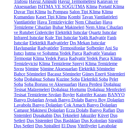
Trafosu
Havuz Ampulü
Havuz Termometresi
Karavan ve
Aksesuarları
ISITMA VE SOĞUTMA
Klima
Portatif Klima
Duvar Tipi Klima
Isı Pompası
Salon Tipi Klima
Klima
Kumandası
Kaset Tipi Klima
Kombi
Tavan Vantilatörleri
Vantilatörler
Hava Temizleyiciler
Nem Cihazları
Hava
Temizleme Cihazları
Buhar Makineleri
Nem Alma Cihazları
ve Rutubet Gidericiler
Elektrikli Isıtıcılar
Quartz Isıtıcılar
Infrared Isıtıcılar
Kule Tipi Isıtıcılar
Yağlı Radyatör
Fanlı
Isıtıcılar
Elektrikli Radyatörler
Dış Mekan Isıtıcılar
Havlupanlar
Radyatörler
Termosifonlar
Şofbenler
Ani Su
Isıtıcı
Isıtma ve Soğutma Yedek Parça
Radyatör Vanaları
Termostat
Klima Yedek Parça
Radyatör Yedek Parça
Klima
Temizleyicisi
Klima Temizleme Spreyi
Klima Temizleme
Sıvısı
Şömine
Şömine Aksesuarları
Elektrikli Şömineler
Bahçe Şömineleri
Bacasız Şömineler
Güneş Enerji Sistemleri
Soba
Doğalgaz Sobası
Kuzine Soba
Elektrikli Soba
Pelet
Soba
Soba Borusu ve Aksesuarları
Hava Perdesi
Doğalgaz
Tesisat Malzemeleri
Doğalgaz Hortumu
Doğalgaz Menfezleri
Tesisat Temizleme Sıvıları
Boyler
Kalorifer Kazanı
BANYO
Banyo Dolapları
Aynalı Banyo Dolabı
Banyo Boy Dolapları
Lavabolu Banyo Dolapları
Çok Amaçlı Banyo Dolapları
Çamaşır Makinesi Dolapları
Ecza Dolabı
Banyo Rafları
Duş
Sistemleri
Duşakabin
Duş Tekneleri
Jakuziler
Küvet
Duş
Setleri
Duş Sistemleri
Duş Başlıkları
Duş Kolonları
Sürgülü
Duş Setleri
Duş Spiralleri
El Duşu
Vitrifiyeler
Lavabolar