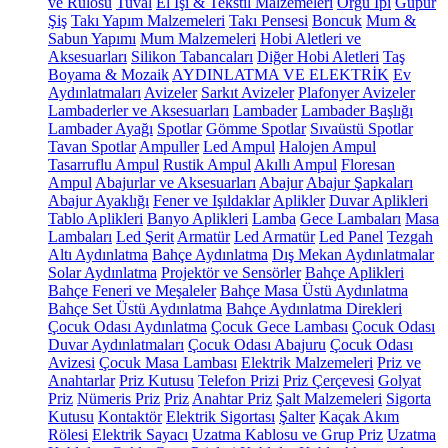
ve Rulosu
Tuval
El İşi & Tekstil Malzemeleri
Örgü İpi
Güpür
Şiş
Takı Yapım Malzemeleri
Takı Pensesi
Boncuk
Mum &
Sabun Yapımı
Mum Malzemeleri
Hobi Aletleri ve
Aksesuarları
Silikon Tabancaları
Diğer Hobi Aletleri
Taş
Boyama & Mozaik
AYDINLATMA VE ELEKTRİK
Ev
Aydınlatmaları
Avizeler
Sarkıt Avizeler
Plafonyer Avizeler
Lambaderler ve Aksesuarları
Lambader
Lambader Başlığı
Lambader Ayağı
Spotlar
Gömme Spotlar
Sıvaüstü Spotlar
Tavan Spotlar
Ampuller
Led Ampul
Halojen Ampul
Tasarruflu Ampul
Rustik Ampul
Akıllı Ampul
Floresan
Ampul
Abajurlar ve Aksesuarları
Abajur
Abajur Şapkaları
Abajur Ayaklığı
Fener ve Işıldaklar
Aplikler
Duvar Aplikleri
Tablo Aplikleri
Banyo Aplikleri
Lamba
Gece Lambaları
Masa
Lambaları
Led Şerit
Armatür
Led Armatür
Led Panel
Tezgah
Altı Aydınlatma
Bahçe Aydınlatma
Dış Mekan Aydınlatmalar
Solar Aydınlatma
Projektör ve Sensörler
Bahçe Aplikleri
Bahçe Feneri ve Meşaleler
Bahçe Masa Üstü Aydınlatma
Bahçe Set Üstü Aydınlatma
Bahçe Aydınlatma Direkleri
Çocuk Odası Aydınlatma
Çocuk Gece Lambası
Çocuk Odası
Duvar Aydınlatmaları
Çocuk Odası Abajuru
Çocuk Odası
Avizesi
Çocuk Masa Lambası
Elektrik Malzemeleri
Priz ve
Anahtarlar
Priz Kutusu
Telefon Prizi
Priz Çerçevesi
Golyat
Priz
Nümeris Priz
Priz
Anahtar Priz
Şalt Malzemeleri
Sigorta
Kutusu
Kontaktör
Elektrik Sigortası
Şalter
Kaçak Akım
Rölesi
Elektrik Sayacı
Uzatma Kablosu ve Grup Priz
Uzatma