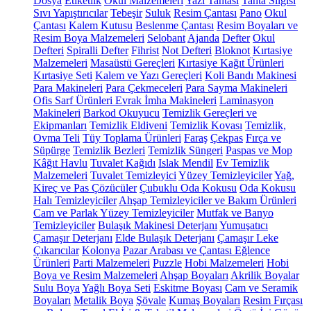
Dosya
Etiketlik
Okul Malzemeleri
Yazı Tahtası
Tahta Silgisi
Sıvı Yapıştırıcılar
Tebeşir
Suluk
Resim Çantası
Pano
Okul
Çantası
Kalem Kutusu
Beslenme Çantası
Resim Boyaları ve
Resim Boya Malzemeleri
Selobant
Ajanda
Defter
Okul
Defteri
Spiralli Defter
Fihrist
Not Defteri
Bloknot
Kırtasiye
Malzemeleri
Masaüstü Gereçleri
Kırtasiye Kağıt Ürünleri
Kırtasiye Seti
Kalem ve Yazı Gereçleri
Koli Bandı Makinesi
Para Makineleri
Para Çekmeceleri
Para Sayma Makineleri
Ofis Sarf Ürünleri
Evrak İmha Makineleri
Laminasyon
Makineleri
Barkod Okuyucu
Temizlik Gereçleri ve
Ekipmanları
Temizlik Eldiveni
Temizlik Kovası
Temizlik,
Ovma Teli
Tüy Toplama Ürünleri
Faraş
Çekpas
Fırça ve
Süpürge
Temizlik Bezleri
Temizlik Süngeri
Paspas ve Mop
Kâğıt Havlu
Tuvalet Kağıdı
Islak Mendil
Ev Temizlik
Malzemeleri
Tuvalet Temizleyici
Yüzey Temizleyiciler
Yağ,
Kireç ve Pas Çözücüler
Çubuklu Oda Kokusu
Oda Kokusu
Halı Temizleyiciler
Ahşap Temizleyiciler ve Bakım Ürünleri
Cam ve Parlak Yüzey Temizleyiciler
Mutfak ve Banyo
Temizleyiciler
Bulaşık Makinesi Deterjanı
Yumuşatıcı
Çamaşır Deterjanı
Elde Bulaşık Deterjanı
Çamaşır Leke
Çıkarıcılar
Kolonya
Pazar Arabası ve Çantası
Eğlence
Ürünleri
Parti Malzemeleri
Puzzle
Hobi Malzemeleri
Hobi
Boya ve Resim Malzemeleri
Ahşap Boyaları
Akrilik Boyalar
Sulu Boya
Yağlı Boya Seti
Eskitme Boyası
Cam ve Seramik
Boyaları
Metalik Boya
Şövale
Kumaş Boyaları
Resim Fırçası