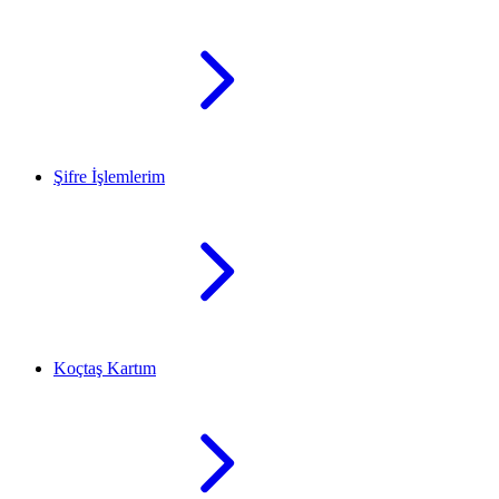
Şifre İşlemlerim
Koçtaş Kartım