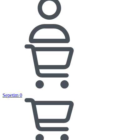
Sepetim
0