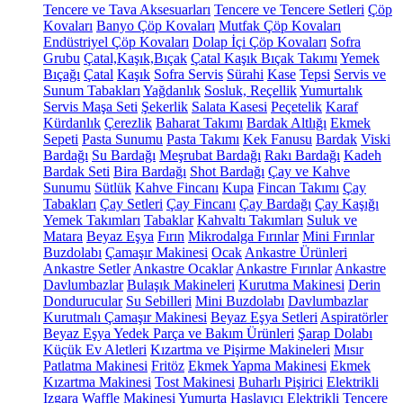
Tencere ve Tava Aksesuarları
Tencere ve Tencere Setleri
Çöp
Kovaları
Banyo Çöp Kovaları
Mutfak Çöp Kovaları
Endüstriyel Çöp Kovaları
Dolap İçi Çöp Kovaları
Sofra
Grubu
Çatal,Kaşık,Bıçak
Çatal Kaşık Bıçak Takımı
Yemek
Bıçağı
Çatal
Kaşık
Sofra Servis
Sürahi
Kase
Tepsi
Servis ve
Sunum Tabakları
Yağdanlık
Sosluk, Reçellik
Yumurtalık
Servis Maşa Seti
Şekerlik
Salata Kasesi
Peçetelik
Karaf
Kürdanlık
Çerezlik
Baharat Takımı
Bardak Altlığı
Ekmek
Sepeti
Pasta Sunumu
Pasta Takımı
Kek Fanusu
Bardak
Viski
Bardağı
Su Bardağı
Meşrubat Bardağı
Rakı Bardağı
Kadeh
Bardak Seti
Bira Bardağı
Shot Bardağı
Çay ve Kahve
Sunumu
Sütlük
Kahve Fincanı
Kupa
Fincan Takımı
Çay
Tabakları
Çay Setleri
Çay Fincanı
Çay Bardağı
Çay Kaşığı
Yemek Takımları
Tabaklar
Kahvaltı Takımları
Suluk ve
Matara
Beyaz Eşya
Fırın
Mikrodalga Fırınlar
Mini Fırınlar
Buzdolabı
Çamaşır Makinesi
Ocak
Ankastre Ürünleri
Ankastre Setler
Ankastre Ocaklar
Ankastre Fırınlar
Ankastre
Davlumbazlar
Bulaşık Makineleri
Kurutma Makinesi
Derin
Dondurucular
Su Sebilleri
Mini Buzdolabı
Davlumbazlar
Kurutmalı Çamaşır Makinesi
Beyaz Eşya Setleri
Aspiratörler
Beyaz Eşya Yedek Parça ve Bakım Ürünleri
Şarap Dolabı
Küçük Ev Aletleri
Kızartma ve Pişirme Makineleri
Mısır
Patlatma Makinesi
Fritöz
Ekmek Yapma Makinesi
Ekmek
Kızartma Makinesi
Tost Makinesi
Buharlı Pişirici
Elektrikli
Izgara
Waffle Makinesi
Yumurta Haşlayıcı
Elektrikli Tencere