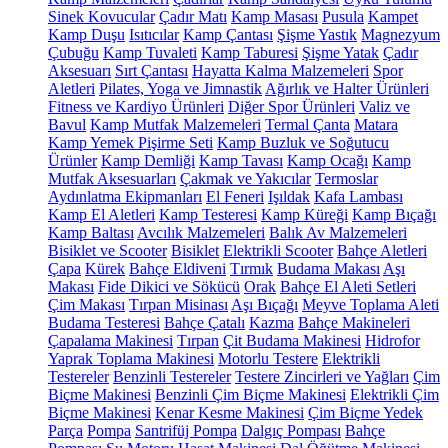
Sinek Kovucular
Çadır Matı
Kamp Masası
Pusula
Kampet
Kamp Duşu
Isıtıcılar
Kamp Çantası
Şişme Yastık
Magnezyum
Çubuğu
Kamp Tuvaleti
Kamp Taburesi
Şişme Yatak
Çadır
Aksesuarı
Sırt Çantası
Hayatta Kalma Malzemeleri
Spor
Aletleri
Pilates, Yoga ve Jimnastik
Ağırlık ve Halter Ürünleri
Fitness ve Kardiyo Ürünleri
Diğer Spor Ürünleri
Valiz ve
Bavul
Kamp Mutfak Malzemeleri
Termal Çanta
Matara
Kamp Yemek Pişirme Seti
Kamp Buzluk ve Soğutucu
Ürünler
Kamp Demliği
Kamp Tavası
Kamp Ocağı
Kamp
Mutfak Aksesuarları
Çakmak ve Yakıcılar
Termoslar
Aydınlatma Ekipmanları
El Feneri
Işıldak
Kafa Lambası
Kamp El Aletleri
Kamp Testeresi
Kamp Küreği
Kamp Bıçağı
Kamp Baltası
Avcılık Malzemeleri
Balık Av Malzemeleri
Bisiklet ve Scooter
Bisiklet
Elektrikli Scooter
Bahçe Aletleri
Çapa
Kürek
Bahçe Eldiveni
Tırmık
Budama Makası
Aşı
Makası
Fide Dikici ve Sökücü
Orak
Bahçe El Aleti Setleri
Çim Makası
Tırpan Misinası
Aşı Bıçağı
Meyve Toplama Aleti
Budama Testeresi
Bahçe Çatalı
Kazma
Bahçe Makineleri
Çapalama Makinesi
Tırpan
Çit Budama Makinesi
Hidrofor
Yaprak Toplama Makinesi
Motorlu Testere
Elektrikli
Testereler
Benzinli Testereler
Testere Zincirleri ve Yağları
Çim
Biçme Makinesi
Benzinli Çim Biçme Makinesi
Elektrikli Çim
Biçme Makinesi
Kenar Kesme Makinesi
Çim Biçme Yedek
Parça
Pompa
Santrifüj Pompa
Dalgıç Pompası
Bahçe