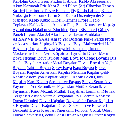
Kabloları
Çoklu Grup Prizleri
Kablolar
Kablo Aksesuarları
Akım Korumalı Priz
Kapı Zilleri
Pil ve Şarj Cihazları
Zaman
Saatleri
Elektronik Devre Elemanı
Fiş
Kablo Pabucu
Kablo
Yüksüğü
Elektronik Tamir Seti
Kablo Düzenleyiciler
Susta
Makaron Kablo
Kablo Klipsi
Klemens
Kroşe
Kablo
Toplayıcı
Kablo Kanalı
Adaptör
Duy
Buat Kutusu ve Kapağı
Aydınlatma Halatları ve Zincirleri
Enerji Sistemleri
Güneş
Paneli
Lityum Akü
Jel Akü
İnverter
Tavan Vantilatörleri
AHŞAP VE İNŞAAT
Ahşap Yer Döşeme
Parke
Parke Profil
ve Aksesuarları
Süpürgelik
Boya ve Boya Malzemeleri
Hobi
Boyaları
Tempare Boyası
Boya Malzemeleri
Tinerler
Maskeleme Bandı
Vernik
Spatula
Hışır Örtü
Duvar Macunu
Boya Fırçaları
Boya Rulosu
Mala
Boya
İç Cephe Boyalar
Dış
Cephe Boyalar
Astarlar
Metal Boyaları
Tavan Boyaları
Yağlı
Boyalar
Yalıtım Boyası
Sprey Boya
Kapı Boyası
Epoksi
Boyalar
Kapılar
Amerikan Kapılar
Melamin Kapılar
Çelik
Kapılar
Akordiyon Kapılar
Sürgülü Kapılar
Acil Çıkış
Kapıları
Kapı Kolları
Seramik ve Fayans
Banyo Seramik ve
Fayansları
Yer Seramik ve Fayansları
Mutfak Seramik ve
Fayansları
Karo
Mozaik
Mutfak Tezgahları
Laminant Mutfak
Tezgahları
Ahşap Mutfak Tezgahları
PVC Zemin Kaplama
Duvar Ürünleri
Duvar Kağıtları
Boyanabilir Duvar Kağıtları
3 Boyutlu Duvar Kağıtları
Duvar Stickerları ve Etiketleri
Dekoratif Duvar Kağıtları
Yapışkanlı Folyolar
Çocuk Odası
Duvar Stickerları
Çocuk Odası Duvar Kağıtları
Duvar Kağıdı