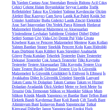
İlk Yardım Çantası
Araç Sigortaları
Benzin Bidonu
Acil Çıkış
Çekici
Çekme Halatı
Boyunluklar
Seyyar Lamba
Trafik
Reflektörleri
Takoz
Kış Ürünleri
Yağmur Kaydırıcılar
Ölçüm
Aletleri
Buz Kazıyıcı
Cam Suyu
Lastik Kar Paleti
Kışlık Set
Ürünler
Antifrizler
Buğu Giderici
Lastik Zinciri
Elektrikli
Araç Şarj İstasyonları
Oto Yedek Parça
Römork
Hırdavat
Malzemeleri
Hırdavat Malzemesi ve Aksesuarları
Yönlendirme Levhaları
Sabitleme Ürünleri
Dübel
Dübel
Setleri
Somun
Çivi
Vida-Çivi
Demir Pul
Vida
Civata
Köşebent
Kapı ve Pencere Malzemeleri
Menteşe
Kapı Kolları
Yalıtım Bantları
Stoper
Sineklik
Pencere Kolu
Kapı Hidroliği
Kapı Dürbünü
Kapı Kilitleri
Kapı Sürgüleri
Anahtarlık
Gönye
Posta Kutuları
Tekerlek
Testereler
Daire Testereler
Dekupaj Testereler
Çok Amaçlı Testereler
Tilki Kuyruğu
Testereler
Testere Aksesuarları
Tilki Kuyruğu Testere Ucu
Daire Testere Bıçağı
Dekupaj Testere Ucu
İş Güvenlik
Malzemeleri
İş Güvenlik Gözlükleri
İş Eldiveni
İş Elbisesi
İş
Ayakkabısı
Diğer İş Güvenlik Ürünleri
Siperlik
Lanyard
Takım Çanta Ve Dolapları
Takım Çantası
Takım ve Hizmet
Dolapları
Avadanlık
Ölçü Aletleri
Metre ve Şerit Metre
Su
Terazisi
Oda Termostatı
Silikon ve Mastikler
Silikon
Mum
Silikon
Köpük
Mastik
Yapıştırıcı ve Bantlar
Bant
Teflon Bant
Elektrik Bandı
Kaydırmaz Bant
Koli Bandı
Çift Taraflı Bant
Alüminyum Bant
İzolasyon Bandı
Yapıştırıcılar
Tutkal
Kimyasal Dübeller
Japon Yapıştırıcıları
Epoksi
Hızlı