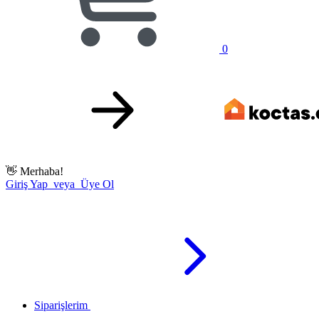
0
👋
Merhaba!
Giriş Yap veya Üye Ol
Siparişlerim