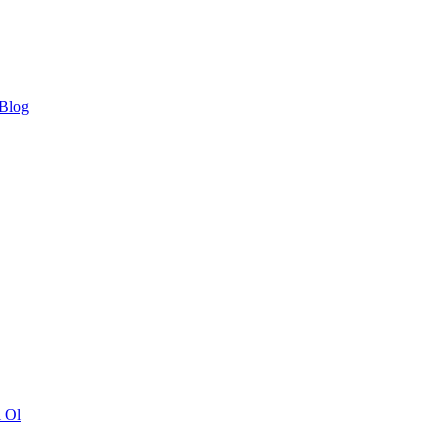
 Blog
ı Ol