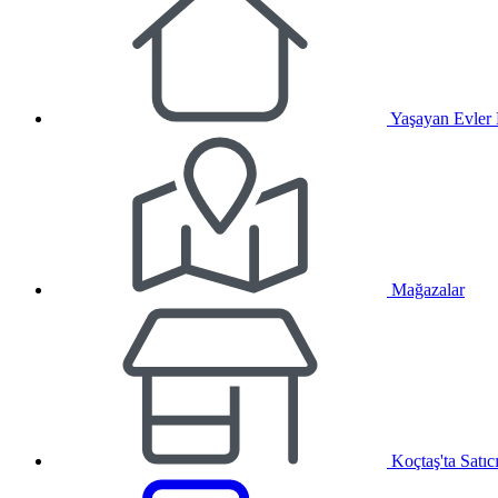
Yaşayan Evler
Mağazalar
Koçtaş'ta Satıc