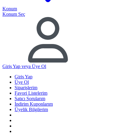
Konum
Konum Seç
Giriş Yap
veya Üye Ol
Giriş Yap
Üye Ol
Siparişlerim
Favori Listelerim
Satıcı Sorularım
İndirim Kuponlarım
Üyelik Bilgilerim