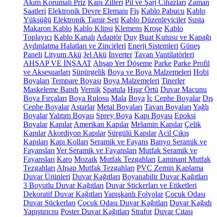
Akım Korumalı Priz
Kapı Zilleri
Pil ve Şarj Cihazları
Zaman
Saatleri
Elektronik Devre Elemanı
Fiş
Kablo Pabucu
Kablo
Yüksüğü
Elektronik Tamir Seti
Kablo Düzenleyiciler
Susta
Makaron Kablo
Kablo Klipsi
Klemens
Kroşe
Kablo
Toplayıcı
Kablo Kanalı
Adaptör
Duy
Buat Kutusu ve Kapağı
Aydınlatma Halatları ve Zincirleri
Enerji Sistemleri
Güneş
Paneli
Lityum Akü
Jel Akü
İnverter
Tavan Vantilatörleri
AHŞAP VE İNŞAAT
Ahşap Yer Döşeme
Parke
Parke Profil
ve Aksesuarları
Süpürgelik
Boya ve Boya Malzemeleri
Hobi
Boyaları
Tempare Boyası
Boya Malzemeleri
Tinerler
Maskeleme Bandı
Vernik
Spatula
Hışır Örtü
Duvar Macunu
Boya Fırçaları
Boya Rulosu
Mala
Boya
İç Cephe Boyalar
Dış
Cephe Boyalar
Astarlar
Metal Boyaları
Tavan Boyaları
Yağlı
Boyalar
Yalıtım Boyası
Sprey Boya
Kapı Boyası
Epoksi
Boyalar
Kapılar
Amerikan Kapılar
Melamin Kapılar
Çelik
Kapılar
Akordiyon Kapılar
Sürgülü Kapılar
Acil Çıkış
Kapıları
Kapı Kolları
Seramik ve Fayans
Banyo Seramik ve
Fayansları
Yer Seramik ve Fayansları
Mutfak Seramik ve
Fayansları
Karo
Mozaik
Mutfak Tezgahları
Laminant Mutfak
Tezgahları
Ahşap Mutfak Tezgahları
PVC Zemin Kaplama
Duvar Ürünleri
Duvar Kağıtları
Boyanabilir Duvar Kağıtları
3 Boyutlu Duvar Kağıtları
Duvar Stickerları ve Etiketleri
Dekoratif Duvar Kağıtları
Yapışkanlı Folyolar
Çocuk Odası
Duvar Stickerları
Çocuk Odası Duvar Kağıtları
Duvar Kağıdı
Yapıştırıcısı
Poster Duvar Kağıtları
Strafor
Duvar Çıtası