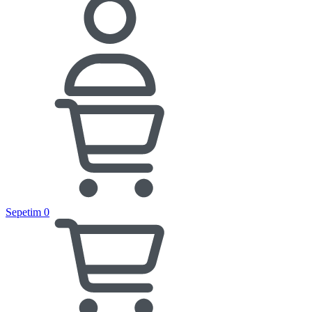
Sepetim
0