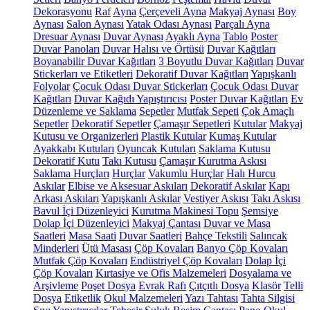
Dekorasyonu
Raf
Ayna
Çerçeveli Ayna
Makyaj Aynası
Boy
Aynası
Salon Aynası
Yatak Odası Aynası
Parçalı Ayna
Dresuar Aynası
Duvar Aynası
Ayaklı Ayna
Tablo
Poster
Duvar Panoları
Duvar Halısı ve Örtüsü
Duvar Kağıtları
Boyanabilir Duvar Kağıtları
3 Boyutlu Duvar Kağıtları
Duvar
Stickerları ve Etiketleri
Dekoratif Duvar Kağıtları
Yapışkanlı
Folyolar
Çocuk Odası Duvar Stickerları
Çocuk Odası Duvar
Kağıtları
Duvar Kağıdı Yapıştırıcısı
Poster Duvar Kağıtları
Ev
Düzenleme ve Saklama
Sepetler
Mutfak Sepeti
Çok Amaçlı
Sepetler
Dekoratif Sepetler
Çamaşır Sepetleri
Kutular
Makyaj
Kutusu ve Organizerleri
Plastik Kutular
Kumaş Kutular
Ayakkabı Kutuları
Oyuncak Kutuları
Saklama Kutusu
Dekoratif Kutu
Takı Kutusu
Çamaşır Kurutma Askısı
Saklama Hurçları
Hurçlar
Vakumlu Hurçlar
Halı Hurcu
Askılar
Elbise ve Aksesuar Askıları
Dekoratif Askılar
Kapı
Arkası Askıları
Yapışkanlı Askılar
Vestiyer Askısı
Takı Askısı
Bavul İçi Düzenleyici
Kurutma Makinesi Topu
Şemsiye
Dolap İçi Düzenleyici
Makyaj Çantası
Duvar ve Masa
Saatleri
Masa Saati
Duvar Saatleri
Bahçe Tekstili
Salıncak
Minderleri
Ütü Masası
Çöp Kovaları
Banyo Çöp Kovaları
Mutfak Çöp Kovaları
Endüstriyel Çöp Kovaları
Dolap İçi
Çöp Kovaları
Kırtasiye ve Ofis Malzemeleri
Dosyalama ve
Arşivleme
Poşet Dosya
Evrak Rafı
Çıtçıtlı Dosya
Klasör
Telli
Dosya
Etiketlik
Okul Malzemeleri
Yazı Tahtası
Tahta Silgisi