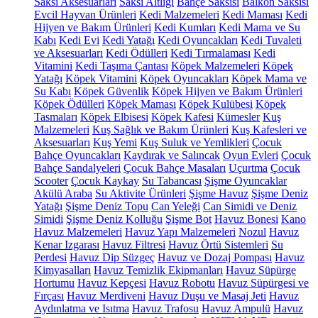
Saksı Aksesuarları
Saksı Altlığı
Bahçe Saksısı
Balkon Saksısı
Evcil Hayvan Ürünleri
Kedi Malzemeleri
Kedi Maması
Kedi
Hijyen ve Bakım Ürünleri
Kedi Kumları
Kedi Mama ve Su
Kabı
Kedi Evi
Kedi Yatağı
Kedi Oyuncakları
Kedi Tuvaleti
ve Aksesuarları
Kedi Ödülleri
Kedi Tırmalaması
Kedi
Vitamini
Kedi Taşıma Çantası
Köpek Malzemeleri
Köpek
Yatağı
Köpek Vitamini
Köpek Oyuncakları
Köpek Mama ve
Su Kabı
Köpek Güvenlik
Köpek Hijyen ve Bakım Ürünleri
Köpek Ödülleri
Köpek Maması
Köpek Kulübesi
Köpek
Tasmaları
Köpek Elbisesi
Köpek Kafesi
Kümesler
Kuş
Malzemeleri
Kuş Sağlık ve Bakım Ürünleri
Kuş Kafesleri ve
Aksesuarları
Kuş Yemi
Kuş Suluk ve Yemlikleri
Çocuk
Bahçe Oyuncakları
Kaydırak ve Salıncak
Oyun Evleri
Çocuk
Bahçe Sandalyeleri
Çocuk Bahçe Masaları
Uçurtma
Çocuk
Scooter
Çocuk Kaykay
Su Tabancası
Şişme Oyuncaklar
Akülü Araba
Su Aktivite Ürünleri
Şişme Havuz
Şişme Deniz
Yatağı
Şişme Deniz Topu
Can Yeleği
Can Simidi ve Deniz
Simidi
Şişme Deniz Kolluğu
Şişme Bot
Havuz Bonesi
Kano
Havuz Malzemeleri
Havuz Yapı Malzemeleri
Nozul
Havuz
Kenar Izgarası
Havuz Filtresi
Havuz Örtü Sistemleri
Su
Perdesi
Havuz Dip Süzgeç
Havuz ve Dozaj Pompası
Havuz
Kimyasalları
Havuz Temizlik Ekipmanları
Havuz Süpürge
Hortumu
Havuz Kepçesi
Havuz Robotu
Havuz Süpürgesi ve
Fırçası
Havuz Merdiveni
Havuz Duşu ve Masaj Jeti
Havuz
Aydınlatma ve Isıtma
Havuz Trafosu
Havuz Ampulü
Havuz