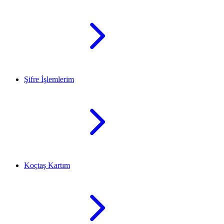
Şifre İşlemlerim
Koçtaş Kartım