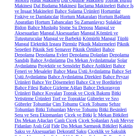
Motoru
Hasat Makinesi
Dal Öğütme Makinesi
Toprak Burgu
Makinesi
Dal Budama Makinesi
İlaçlama Makineleri
Bahçe İş
ve İnşaat Makineleri
Bahçe Sulama Ürünleri
Hortumlar
Fıskiye ve Damlatıcılar
Hortum Makaraları
Hortum Bağlantı
Aparatları
Hortum Tabancaları
Su Zamanlayıcı
Sulaklar
Bidon
Bahçe Musluğu
Şişme Su Deposu
Mangal ve
Aksesuarları
Mangal Aksesuarları
Mangal Kömürü ve
Tutuşturucular
Mangal ve Barbekü
Kömürlü Mangal
Tüplü
Mangal
Elektrikli Izgara
Pürmüz
Piknik Malzemeleri
Piknik
Sepetleri
Piknik Seti
Semaver
Piknik Örtüleri
Bahçe
Depolama
Depolama Evleri
Depolama Dolapları
Depolama
Sandığı
Bahçe Aydınlatma
Dış Mekan Aydınlatmalar
Solar
Aydınlatma
Projektör ve Sensörler
Bahçe Aplikleri
Bahçe
Feneri ve Meşaleler
Bahçe Masa Üstü Aydınlatma
Bahçe Set
Üstü Aydınlatma
Bahçe Aydınlatma Direkleri
Bahçe Peyzaj
Ürünleri
Bahçe Yer Döşemeleri
Bahçe Çit ve Bordürleri
Bahçe Filesi
Bahçe Gizleme Ağları
Bahçe Dekorasyon
Ürünleri
Bahçe Kovaları
Toprak ve Çiçek Bakımı
Bitki
Yetiştirme Ürünleri
Torf ve Topraklar
Gübreler ve Sıvı
Gübreler
Tohumlar
Çim Tohumu
Çiçek Tohumu
Sebze
Tohumları
Bitki Tohumları
Meyve Tohumu
Bitki Besinleri
Sera ve Sera Ekipmanları
Çiçek ve Bitki
İç Mekan Bitkileri
Dış Mekan Ağaçları
Canlı Çiçek
Çiçek Soğanları
Aşılı Meyve
Fidanları
Aşılı Gül
Fide
Dış Mekan Sarmaşık Bitkileri
Kaktüs
Saksı ve Aksesuarları
Dekoratif Saksı
Çiçeklik ve Saksılık