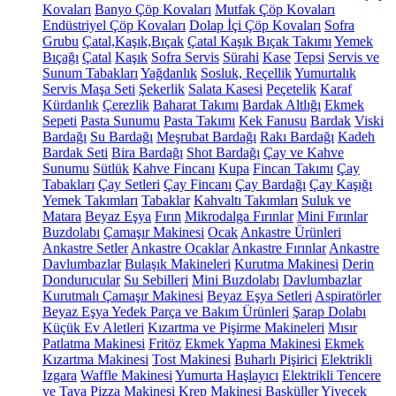
Kovaları
Banyo Çöp Kovaları
Mutfak Çöp Kovaları
Endüstriyel Çöp Kovaları
Dolap İçi Çöp Kovaları
Sofra
Grubu
Çatal,Kaşık,Bıçak
Çatal Kaşık Bıçak Takımı
Yemek
Bıçağı
Çatal
Kaşık
Sofra Servis
Sürahi
Kase
Tepsi
Servis ve
Sunum Tabakları
Yağdanlık
Sosluk, Reçellik
Yumurtalık
Servis Maşa Seti
Şekerlik
Salata Kasesi
Peçetelik
Karaf
Kürdanlık
Çerezlik
Baharat Takımı
Bardak Altlığı
Ekmek
Sepeti
Pasta Sunumu
Pasta Takımı
Kek Fanusu
Bardak
Viski
Bardağı
Su Bardağı
Meşrubat Bardağı
Rakı Bardağı
Kadeh
Bardak Seti
Bira Bardağı
Shot Bardağı
Çay ve Kahve
Sunumu
Sütlük
Kahve Fincanı
Kupa
Fincan Takımı
Çay
Tabakları
Çay Setleri
Çay Fincanı
Çay Bardağı
Çay Kaşığı
Yemek Takımları
Tabaklar
Kahvaltı Takımları
Suluk ve
Matara
Beyaz Eşya
Fırın
Mikrodalga Fırınlar
Mini Fırınlar
Buzdolabı
Çamaşır Makinesi
Ocak
Ankastre Ürünleri
Ankastre Setler
Ankastre Ocaklar
Ankastre Fırınlar
Ankastre
Davlumbazlar
Bulaşık Makineleri
Kurutma Makinesi
Derin
Dondurucular
Su Sebilleri
Mini Buzdolabı
Davlumbazlar
Kurutmalı Çamaşır Makinesi
Beyaz Eşya Setleri
Aspiratörler
Beyaz Eşya Yedek Parça ve Bakım Ürünleri
Şarap Dolabı
Küçük Ev Aletleri
Kızartma ve Pişirme Makineleri
Mısır
Patlatma Makinesi
Fritöz
Ekmek Yapma Makinesi
Ekmek
Kızartma Makinesi
Tost Makinesi
Buharlı Pişirici
Elektrikli
Izgara
Waffle Makinesi
Yumurta Haşlayıcı
Elektrikli Tencere
ve Tava
Pizza Makinesi
Krep Makinesi
Basküller
Yiyecek