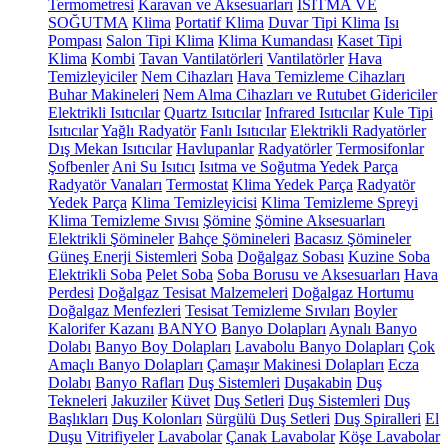
Termometresi
Karavan ve Aksesuarları
ISITMA VE
SOĞUTMA
Klima
Portatif Klima
Duvar Tipi Klima
Isı
Pompası
Salon Tipi Klima
Klima Kumandası
Kaset Tipi
Klima
Kombi
Tavan Vantilatörleri
Vantilatörler
Hava
Temizleyiciler
Nem Cihazları
Hava Temizleme Cihazları
Buhar Makineleri
Nem Alma Cihazları ve Rutubet Gidericiler
Elektrikli Isıtıcılar
Quartz Isıtıcılar
Infrared Isıtıcılar
Kule Tipi
Isıtıcılar
Yağlı Radyatör
Fanlı Isıtıcılar
Elektrikli Radyatörler
Dış Mekan Isıtıcılar
Havlupanlar
Radyatörler
Termosifonlar
Şofbenler
Ani Su Isıtıcı
Isıtma ve Soğutma Yedek Parça
Radyatör Vanaları
Termostat
Klima Yedek Parça
Radyatör
Yedek Parça
Klima Temizleyicisi
Klima Temizleme Spreyi
Klima Temizleme Sıvısı
Şömine
Şömine Aksesuarları
Elektrikli Şömineler
Bahçe Şömineleri
Bacasız Şömineler
Güneş Enerji Sistemleri
Soba
Doğalgaz Sobası
Kuzine Soba
Elektrikli Soba
Pelet Soba
Soba Borusu ve Aksesuarları
Hava
Perdesi
Doğalgaz Tesisat Malzemeleri
Doğalgaz Hortumu
Doğalgaz Menfezleri
Tesisat Temizleme Sıvıları
Boyler
Kalorifer Kazanı
BANYO
Banyo Dolapları
Aynalı Banyo
Dolabı
Banyo Boy Dolapları
Lavabolu Banyo Dolapları
Çok
Amaçlı Banyo Dolapları
Çamaşır Makinesi Dolapları
Ecza
Dolabı
Banyo Rafları
Duş Sistemleri
Duşakabin
Duş
Tekneleri
Jakuziler
Küvet
Duş Setleri
Duş Sistemleri
Duş
Başlıkları
Duş Kolonları
Sürgülü Duş Setleri
Duş Spiralleri
El
Duşu
Vitrifiyeler
Lavabolar
Çanak Lavabolar
Köşe Lavabolar