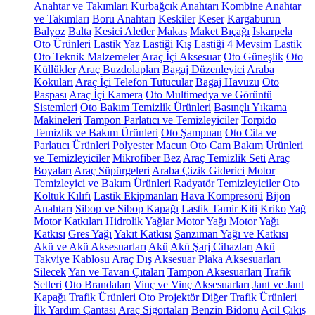
Anahtar ve Takımları
Kurbağcık Anahtarı
Kombine Anahtar
ve Takımları
Boru Anahtarı
Keskiler
Keser
Kargaburun
Balyoz
Balta
Kesici Aletler
Makas
Maket Bıçağı
Iskarpela
Oto Ürünleri
Lastik
Yaz Lastiği
Kış Lastiği
4 Mevsim Lastik
Oto Teknik Malzemeler
Araç İçi Aksesuar
Oto Güneşlik
Oto
Küllükler
Araç Buzdolapları
Bagaj Düzenleyici
Araba
Kokuları
Araç İçi Telefon Tutucular
Bagaj Havuzu
Oto
Paspası
Araç İçi Kamera
Oto Multimedya ve Görüntü
Sistemleri
Oto Bakım Temizlik Ürünleri
Basınçlı Yıkama
Makineleri
Tampon Parlatıcı ve Temizleyiciler
Torpido
Temizlik ve Bakım Ürünleri
Oto Şampuan
Oto Cila ve
Parlatıcı Ürünleri
Polyester Macun
Oto Cam Bakım Ürünleri
ve Temizleyiciler
Mikrofiber Bez
Araç Temizlik Seti
Araç
Boyaları
Araç Süpürgeleri
Araba Çizik Giderici
Motor
Temizleyici ve Bakım Ürünleri
Radyatör Temizleyiciler
Oto
Koltuk Kılıfı
Lastik Ekipmanları
Hava Kompresörü
Bijon
Anahtarı
Sibop ve Sibop Kapağı
Lastik Tamir Kiti
Kriko
Yağ
Motor Katkıları
Hidrolik Yağlar
Motor Yağı
Motor Yağı
Katkısı
Gres Yağı
Yakıt Katkısı
Şanzıman Yağı ve Katkısı
Akü ve Akü Aksesuarları
Akü
Akü Şarj Cihazları
Akü
Takviye Kablosu
Araç Dış Aksesuar
Plaka Aksesuarları
Silecek
Yan ve Tavan Çıtaları
Tampon Aksesuarları
Trafik
Setleri
Oto Brandaları
Vinç ve Vinç Aksesuarları
Jant ve Jant
Kapağı
Trafik Ürünleri
Oto Projektör
Diğer Trafik Ürünleri
İlk Yardım Çantası
Araç Sigortaları
Benzin Bidonu
Acil Çıkış