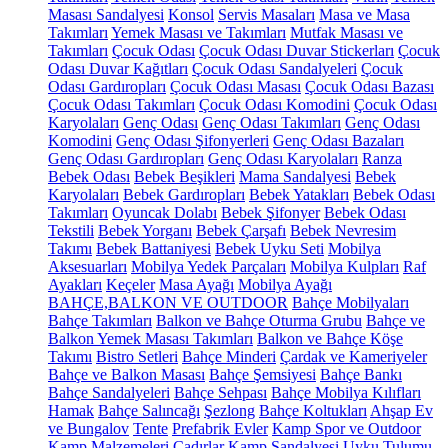
Masası Sandalyesi
Konsol
Servis Masaları
Masa ve Masa
Takımları
Yemek Masası ve Takımları
Mutfak Masası ve
Takımları
Çocuk Odası
Çocuk Odası Duvar Stickerları
Çocuk
Odası Duvar Kağıtları
Çocuk Odası Sandalyeleri
Çocuk
Odası Gardıropları
Çocuk Odası Masası
Çocuk Odası Bazası
Çocuk Odası Takımları
Çocuk Odası Komodini
Çocuk Odası
Karyolaları
Genç Odası
Genç Odası Takımları
Genç Odası
Komodini
Genç Odası Şifonyerleri
Genç Odası Bazaları
Genç Odası Gardıropları
Genç Odası Karyolaları
Ranza
Bebek Odası
Bebek Beşikleri
Mama Sandalyesi
Bebek
Karyolaları
Bebek Gardıropları
Bebek Yatakları
Bebek Odası
Takımları
Oyuncak Dolabı
Bebek Şifonyer
Bebek Odası
Tekstili
Bebek Yorganı
Bebek Çarşafı
Bebek Nevresim
Takımı
Bebek Battaniyesi
Bebek Uyku Seti
Mobilya
Aksesuarları
Mobilya Yedek Parçaları
Mobilya Kulpları
Raf
Ayakları
Keçeler
Masa Ayağı
Mobilya Ayağı
BAHÇE,BALKON VE OUTDOOR
Bahçe Mobilyaları
Bahçe Takımları
Balkon ve Bahçe Oturma Grubu
Bahçe ve
Balkon Yemek Masası Takımları
Balkon ve Bahçe Köşe
Takımı
Bistro Setleri
Bahçe Minderi
Çardak ve Kameriyeler
Bahçe ve Balkon Masası
Bahçe Şemsiyesi
Bahçe Bankı
Bahçe Sandalyeleri
Bahçe Sehpası
Bahçe Mobilya Kılıfları
Hamak
Bahçe Salıncağı
Şezlong
Bahçe Koltukları
Ahşap Ev
ve Bungalov
Tente
Prefabrik Evler
Kamp Spor ve Outdoor
Kamp Malzemeleri
Çadırlar
Kamp Sandalyesi
Uyku Tulumu