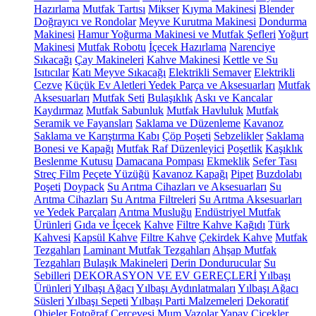
Hazırlama
Mutfak Tartısı
Mikser
Kıyma Makinesi
Blender
Doğrayıcı ve Rondolar
Meyve Kurutma Makinesi
Dondurma
Makinesi
Hamur Yoğurma Makinesi ve Mutfak Şefleri
Yoğurt
Makinesi
Mutfak Robotu
İçecek Hazırlama
Narenciye
Sıkacağı
Çay Makineleri
Kahve Makinesi
Kettle ve Su
Isıtıcılar
Katı Meyve Sıkacağı
Elektrikli Semaver
Elektrikli
Cezve
Küçük Ev Aletleri Yedek Parça ve Aksesuarları
Mutfak
Aksesuarları
Mutfak Seti
Bulaşıklık
Askı ve Kancalar
Kaydırmaz
Mutfak Sabunluk
Mutfak Havluluk
Mutfak
Seramik ve Fayansları
Saklama ve Düzenleme
Kavanoz
Saklama ve Karıştırma Kabı
Çöp Poşeti
Sebzelikler
Saklama
Bonesi ve Kapağı
Mutfak Raf Düzenleyici
Poşetlik
Kaşıklık
Beslenme Kutusu
Damacana Pompası
Ekmeklik
Sefer Tası
Streç Film
Peçete Yüzüğü
Kavanoz Kapağı
Pipet
Buzdolabı
Poşeti
Doypack
Su Arıtma Cihazları ve Aksesuarları
Su
Arıtma Cihazları
Su Arıtma Filtreleri
Su Arıtma Aksesuarları
ve Yedek Parçaları
Arıtma Musluğu
Endüstriyel Mutfak
Ürünleri
Gıda ve İçecek
Kahve
Filtre Kahve Kağıdı
Türk
Kahvesi
Kapsül Kahve
Filtre Kahve
Çekirdek Kahve
Mutfak
Tezgahları
Laminant Mutfak Tezgahları
Ahşap Mutfak
Tezgahları
Bulaşık Makineleri
Derin Dondurucular
Su
Sebilleri
DEKORASYON VE EV GEREÇLERİ
Yılbaşı
Ürünleri
Yılbaşı Ağacı
Yılbaşı Aydınlatmaları
Yılbaşı Ağacı
Süsleri
Yılbaşı Sepeti
Yılbaşı Parti Malzemeleri
Dekoratif
Objeler
Fotoğraf Çerçevesi
Mum
Vazolar
Yapay Çiçekler