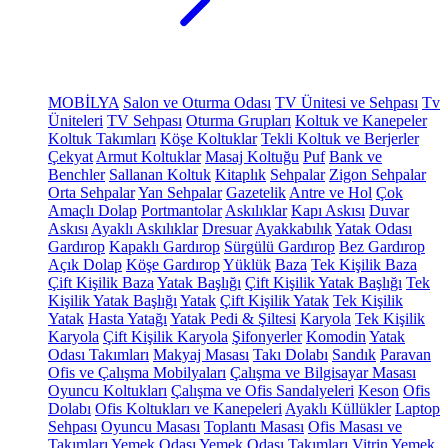
MOBİLYA
Salon ve Oturma Odası
TV Ünitesi ve Sehpası
Tv
Üniteleri
TV Sehpası
Oturma Grupları
Koltuk ve Kanepeler
Koltuk Takımları
Köşe Koltuklar
Tekli Koltuk ve Berjerler
Çekyat
Armut Koltuklar
Masaj Koltuğu
Puf
Bank ve
Benchler
Sallanan Koltuk
Kitaplık
Sehpalar
Zigon Sehpalar
Orta Sehpalar
Yan Sehpalar
Gazetelik
Antre ve Hol
Çok
Amaçlı Dolap
Portmantolar
Askılıklar
Kapı Askısı
Duvar
Askısı
Ayaklı Askılıklar
Dresuar
Ayakkabılık
Yatak Odası
Gardırop
Kapaklı Gardırop
Sürgülü Gardırop
Bez Gardırop
Açık Dolap
Köşe Gardırop
Yüklük
Baza
Tek Kişilik Baza
Çift Kişilik Baza
Yatak Başlığı
Çift Kişilik Yatak Başlığı
Tek
Kişilik Yatak Başlığı
Yatak
Çift Kişilik Yatak
Tek Kişilik
Yatak
Hasta Yatağı
Yatak Pedi & Şiltesi
Karyola
Tek Kişilik
Karyola
Çift Kişilik Karyola
Şifonyerler
Komodin
Yatak
Odası Takımları
Makyaj Masası
Takı Dolabı
Sandık
Paravan
Ofis ve Çalışma Mobilyaları
Çalışma ve Bilgisayar Masası
Oyuncu Koltukları
Çalışma ve Ofis Sandalyeleri
Keson
Ofis
Dolabı
Ofis Koltukları ve Kanepeleri
Ayaklı Küllükler
Laptop
Sehpası
Oyuncu Masası
Toplantı Masası
Ofis Masası ve
Takımları
Yemek Odası
Yemek Odası Takımları
Vitrin
Yemek