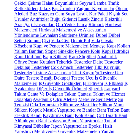
Çekici
Çekme Halatı
Boyunluklar
Seyyar Lamba
Trafik
Reflektörleri
Takoz
Kış Ürünleri
Yağmur Kaydırıcılar
Ölçüm
Aletleri
Buz Kazıyıcı
Cam Suyu
Lastik Kar Paleti
Kışlık Set
Ürünler
Antifrizler
Buğu Giderici
Lastik Zinciri
Elektrikli
Araç Şarj İstasyonları
Oto Yedek Parça
Römork
Hırdavat
Malzemeleri
Hırdavat Malzemesi ve Aksesuarları
Yönlendirme Levhaları
Sabitleme Ürünleri
Dübel
Dübel
Setleri
Somun
Çivi
Vida-Çivi
Demir Pul
Vida
Civata
Köşebent
Kapı ve Pencere Malzemeleri
Menteşe
Kapı Kolları
Yalıtım Bantları
Stoper
Sineklik
Pencere Kolu
Kapı Hidroliği
Kapı Dürbünü
Kapı Kilitleri
Kapı Sürgüleri
Anahtarlık
Gönye
Posta Kutuları
Tekerlek
Testereler
Daire Testereler
Dekupaj Testereler
Çok Amaçlı Testereler
Tilki Kuyruğu
Testereler
Testere Aksesuarları
Tilki Kuyruğu Testere Ucu
Daire Testere Bıçağı
Dekupaj Testere Ucu
İş Güvenlik
Malzemeleri
İş Güvenlik Gözlükleri
İş Eldiveni
İş Elbisesi
İş
Ayakkabısı
Diğer İş Güvenlik Ürünleri
Siperlik
Lanyard
Takım Çanta Ve Dolapları
Takım Çantası
Takım ve Hizmet
Dolapları
Avadanlık
Ölçü Aletleri
Metre ve Şerit Metre
Su
Terazisi
Oda Termostatı
Silikon ve Mastikler
Silikon
Mum
Silikon
Köpük
Mastik
Yapıştırıcı ve Bantlar
Bant
Teflon Bant
Elektrik Bandı
Kaydırmaz Bant
Koli Bandı
Çift Taraflı Bant
Alüminyum Bant
İzolasyon Bandı
Yapıştırıcılar
Tutkal
Kimyasal Dübeller
Japon Yapıştırıcıları
Epoksi
Hızlı
Yapıştırıcı
Merdivenler
Güvenlik Malzemeleri
Yangın