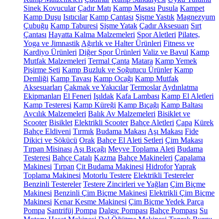
Sinek Kovucular
Çadır Matı
Kamp Masası
Pusula
Kampet
Kamp Duşu
Isıtıcılar
Kamp Çantası
Şişme Yastık
Magnezyum
Çubuğu
Kamp Taburesi
Şişme Yatak
Çadır Aksesuarı
Sırt
Çantası
Hayatta Kalma Malzemeleri
Spor Aletleri
Pilates,
Yoga ve Jimnastik
Ağırlık ve Halter Ürünleri
Fitness ve
Kardiyo Ürünleri
Diğer Spor Ürünleri
Valiz ve Bavul
Kamp
Mutfak Malzemeleri
Termal Çanta
Matara
Kamp Yemek
Pişirme Seti
Kamp Buzluk ve Soğutucu Ürünler
Kamp
Demliği
Kamp Tavası
Kamp Ocağı
Kamp Mutfak
Aksesuarları
Çakmak ve Yakıcılar
Termoslar
Aydınlatma
Ekipmanları
El Feneri
Işıldak
Kafa Lambası
Kamp El Aletleri
Kamp Testeresi
Kamp Küreği
Kamp Bıçağı
Kamp Baltası
Avcılık Malzemeleri
Balık Av Malzemeleri
Bisiklet ve
Scooter
Bisiklet
Elektrikli Scooter
Bahçe Aletleri
Çapa
Kürek
Bahçe Eldiveni
Tırmık
Budama Makası
Aşı Makası
Fide
Dikici ve Sökücü
Orak
Bahçe El Aleti Setleri
Çim Makası
Tırpan Misinası
Aşı Bıçağı
Meyve Toplama Aleti
Budama
Testeresi
Bahçe Çatalı
Kazma
Bahçe Makineleri
Çapalama
Makinesi
Tırpan
Çit Budama Makinesi
Hidrofor
Yaprak
Toplama Makinesi
Motorlu Testere
Elektrikli Testereler
Benzinli Testereler
Testere Zincirleri ve Yağları
Çim Biçme
Makinesi
Benzinli Çim Biçme Makinesi
Elektrikli Çim Biçme
Makinesi
Kenar Kesme Makinesi
Çim Biçme Yedek Parça
Pompa
Santrifüj Pompa
Dalgıç Pompası
Bahçe Pompası
Su