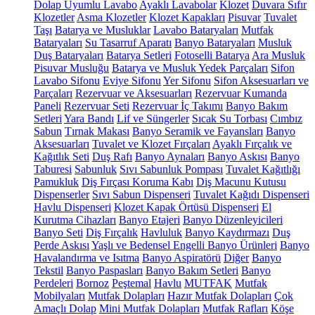
Dolap Uyumlu Lavabo
Ayaklı Lavabolar
Klozet
Duvara Sıfır
Klozetler
Asma Klozetler
Klozet Kapakları
Pisuvar
Tuvalet
Taşı
Batarya ve Musluklar
Lavabo Bataryaları
Mutfak
Bataryaları
Su Tasarruf Aparatı
Banyo Bataryaları
Musluk
Duş Bataryaları
Batarya Setleri
Fotoselli Batarya
Ara Musluk
Pisuvar Musluğu
Batarya ve Musluk Yedek Parçaları
Sifon
Lavabo Sifonu
Eviye Sifonu
Yer Sifonu
Sifon Aksesuarları ve
Parçaları
Rezervuar ve Aksesuarları
Rezervuar Kumanda
Paneli
Rezervuar Seti
Rezervuar İç Takımı
Banyo Bakım
Setleri
Yara Bandı
Lif ve Süngerler
Sıcak Su Torbası
Cımbız
Sabun
Tırnak Makası
Banyo Seramik ve Fayansları
Banyo
Aksesuarları
Tuvalet ve Klozet Fırçaları
Ayaklı Fırçalık ve
Kağıtlık Seti
Duş Rafı
Banyo Aynaları
Banyo Askısı
Banyo
Taburesi
Sabunluk
Sıvı Sabunluk Pompası
Tuvalet Kağıtlığı
Pamukluk
Diş Fırçası Koruma Kabı
Diş Macunu Kutusu
Dispenserler
Sıvı Sabun Dispenseri
Tuvalet Kağıdı Dispenseri
Havlu Dispenseri
Klozet Kapak Örtüsü Dispenseri
El
Kurutma Cihazları
Banyo Etajeri
Banyo Düzenleyicileri
Banyo Seti
Diş Fırçalık
Havluluk
Banyo Kaydırmazı
Duş
Perde Askısı
Yaşlı ve Bedensel Engelli Banyo Ürünleri
Banyo
Havalandırma ve Isıtma
Banyo Aspiratörü
Diğer
Banyo
Tekstil
Banyo Paspasları
Banyo Bakım Setleri
Banyo
Perdeleri
Bornoz
Peştemal
Havlu
MUTFAK
Mutfak
Mobilyaları
Mutfak Dolapları
Hazır Mutfak Dolapları
Çok
Amaçlı Dolap
Mini Mutfak Dolapları
Mutfak Rafları
Köşe