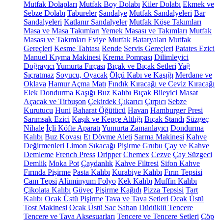
Mutfak Dolapları
Mutfak Boy Dolabı
Kiler Dolabı
Ekmek ve
Sebze Dolabı
Tabureler
Sandalye
Mutfak Sandalyeleri
Bar
Sandalyeleri
Katlanır Sandalyeler
Mutfak Köşe Takımları
Masa ve Masa Takımları
Yemek Masası ve Takımları
Mutfak
Masası ve Takımları
Eviye
Mutfak Bataryaları
Mutfak
Gereçleri
Kesme Tahtası
Rende
Servis Gereçleri
Patates Ezici
Manuel Kıyma Makinesi
Krema Pompası
Dilimleyici
Doğrayıcı
Yumurta Fırçası
Bıçak ve Bıçak Setleri
Yağ
Sıçratmaz
Soyucu, Oyacak
Ölçü Kabı ve Kaşığı
Merdane ve
Oklava
Hamur Açma Matı
Fındık Kıracağı ve Ceviz Kıracağı
Elek
Dondurma Kaşığı
Buz Kalıbı
Bıçak Bileyici Masat
Açacak ve Tirbuşon
Çekirdek Çıkarıcı
Çırpıcı
Sebze
Kurutucu
Huni
Baharat Öğütücü
Havan
Hamburger Presi
Sarımsak Ezici
Kaşık ve Kepçe Altlığı
Bıçak Standı
Süzgeç
Nihale
İçli Köfte Aparatı
Yumurta Zamanlayıcı
Dondurma
Kalıbı
Buz Kovası
Et Dövme Aleti
Sarma Makinesi
Kahve
Değirmenleri
Limon Sıkacağı
Pişirme Grubu
Çay ve Kahve
Demleme
French Press
Dripper
Chemex
Cezve
Çay Süzgeci
Demlik
Moka Pot
Çaydanlık
Kahve Filtresi
Sifon Kahve
Fırında Pişirme
Pasta Kalıbı
Kurabiye Kalıbı
Fırın Tepsisi
Cam Tepsi
Alüminyum Folyo
Kek Kalıbı
Muffin Kalıbı
Çikolata Kalıbı
Güveç
Pişirme Kağıdı
Pizza Tepsisi
Tart
Kalıbı
Ocak Üstü Pişirme
Tava ve Tava Setleri
Ocak Üstü
Tost Makinesi
Ocak Üstü Sac
Sahan
Düdüklü Tencere
Tencere ve Tava Aksesuarları
Tencere ve Tencere Setleri
Çöp