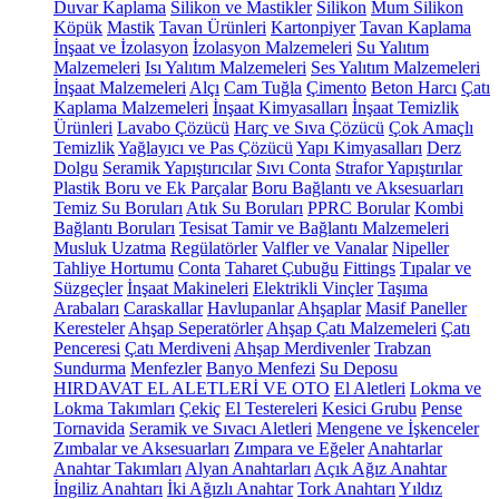
Duvar Kaplama
Silikon ve Mastikler
Silikon
Mum Silikon
Köpük
Mastik
Tavan Ürünleri
Kartonpiyer
Tavan Kaplama
İnşaat ve İzolasyon
İzolasyon Malzemeleri
Su Yalıtım
Malzemeleri
Isı Yalıtım Malzemeleri
Ses Yalıtım Malzemeleri
İnşaat Malzemeleri
Alçı
Cam Tuğla
Çimento
Beton Harcı
Çatı
Kaplama Malzemeleri
İnşaat Kimyasalları
İnşaat Temizlik
Ürünleri
Lavabo Çözücü
Harç ve Sıva Çözücü
Çok Amaçlı
Temizlik
Yağlayıcı ve Pas Çözücü
Yapı Kimyasalları
Derz
Dolgu
Seramik Yapıştırıcılar
Sıvı Conta
Strafor Yapıştırılar
Plastik Boru ve Ek Parçalar
Boru Bağlantı ve Aksesuarları
Temiz Su Boruları
Atık Su Boruları
PPRC Borular
Kombi
Bağlantı Boruları
Tesisat Tamir ve Bağlantı Malzemeleri
Musluk Uzatma
Regülatörler
Valfler ve Vanalar
Nipeller
Tahliye Hortumu
Conta
Taharet Çubuğu
Fittings
Tıpalar ve
Süzgeçler
İnşaat Makineleri
Elektrikli Vinçler
Taşıma
Arabaları
Caraskallar
Havlupanlar
Ahşaplar
Masif Paneller
Keresteler
Ahşap Seperatörler
Ahşap Çatı Malzemeleri
Çatı
Penceresi
Çatı Merdiveni
Ahşap Merdivenler
Trabzan
Sundurma
Menfezler
Banyo Menfezi
Su Deposu
HIRDAVAT EL ALETLERİ VE OTO
El Aletleri
Lokma ve
Lokma Takımları
Çekiç
El Testereleri
Kesici Grubu
Pense
Tornavida
Seramik ve Sıvacı Aletleri
Mengene ve İşkenceler
Zımbalar ve Aksesuarları
Zımpara ve Eğeler
Anahtarlar
Anahtar Takımları
Alyan Anahtarları
Açık Ağız Anahtar
İngiliz Anahtarı
İki Ağızlı Anahtar
Tork Anahtarı
Yıldız