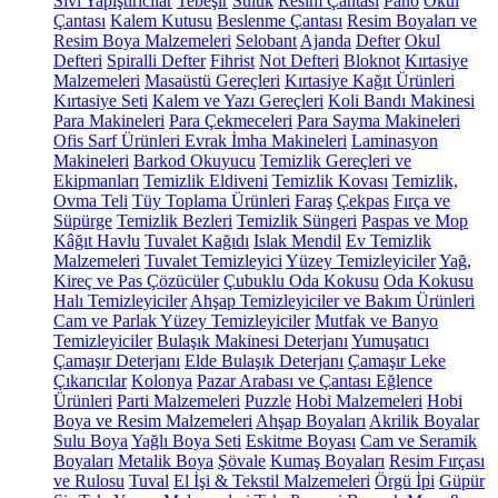
Sıvı Yapıştırıcılar
Tebeşir
Suluk
Resim Çantası
Pano
Okul
Çantası
Kalem Kutusu
Beslenme Çantası
Resim Boyaları ve
Resim Boya Malzemeleri
Selobant
Ajanda
Defter
Okul
Defteri
Spiralli Defter
Fihrist
Not Defteri
Bloknot
Kırtasiye
Malzemeleri
Masaüstü Gereçleri
Kırtasiye Kağıt Ürünleri
Kırtasiye Seti
Kalem ve Yazı Gereçleri
Koli Bandı Makinesi
Para Makineleri
Para Çekmeceleri
Para Sayma Makineleri
Ofis Sarf Ürünleri
Evrak İmha Makineleri
Laminasyon
Makineleri
Barkod Okuyucu
Temizlik Gereçleri ve
Ekipmanları
Temizlik Eldiveni
Temizlik Kovası
Temizlik,
Ovma Teli
Tüy Toplama Ürünleri
Faraş
Çekpas
Fırça ve
Süpürge
Temizlik Bezleri
Temizlik Süngeri
Paspas ve Mop
Kâğıt Havlu
Tuvalet Kağıdı
Islak Mendil
Ev Temizlik
Malzemeleri
Tuvalet Temizleyici
Yüzey Temizleyiciler
Yağ,
Kireç ve Pas Çözücüler
Çubuklu Oda Kokusu
Oda Kokusu
Halı Temizleyiciler
Ahşap Temizleyiciler ve Bakım Ürünleri
Cam ve Parlak Yüzey Temizleyiciler
Mutfak ve Banyo
Temizleyiciler
Bulaşık Makinesi Deterjanı
Yumuşatıcı
Çamaşır Deterjanı
Elde Bulaşık Deterjanı
Çamaşır Leke
Çıkarıcılar
Kolonya
Pazar Arabası ve Çantası
Eğlence
Ürünleri
Parti Malzemeleri
Puzzle
Hobi Malzemeleri
Hobi
Boya ve Resim Malzemeleri
Ahşap Boyaları
Akrilik Boyalar
Sulu Boya
Yağlı Boya Seti
Eskitme Boyası
Cam ve Seramik
Boyaları
Metalik Boya
Şövale
Kumaş Boyaları
Resim Fırçası
ve Rulosu
Tuval
El İşi & Tekstil Malzemeleri
Örgü İpi
Güpür