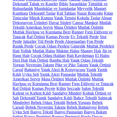
Dekoratif Tabak ve Kaseler
Biblo
Şaraplıklar
Tütsülük ve
Buhurdanlık
Mumluklar ve Şamdanlar
Meyvelik
Magnet
Kumbara
Dekoratif Taşlar
Kül Tablası
Nazar Boncuğu
Kitap
Tutucular
Müzik Kutusu
Yatak Tepsisi
Kokulu Taşlar
Ahşap
Dekorasyon Ürünleri
Duvar Süsleri
Cansız Manken
Mutfak
Tekstili
Amerikan Servis
Masa Örtüleri
Mutfak Önlüğü
Mutfak Havlusu ve Kurulama Bezi
Runner
Fırın Eldiveni ve
Tutacak
Raf Örtüsü
Kumaş Peçete
Ev Tekstili
Perde
Stor
Perde
Jaluziler
Tül Perde
Perde Aksesuarları
Fon Perde
Rustik Perde
Çocuk Odası Perdesi
Güneşlik
Mutfak Perdeleri
Halı
Yolluk
Mutfak Halısı
Makine Halısı
Shaggy Halı
Jüt ve
Hasır Halı
Çocuk Odası Halıları
Halı Kaydırmazı
El Halısı
Deri Halı
Halı Örtüsü
Bambu Halı
Yatak Odası Tekstili
Yorgan
Nevresim Takımı
Pike ve Pike Takımı
Yatak Örtüsü
Çarşaf
Battaniye
Yatak Alezi & Koruyucusu
Yastık
Yastık
Kılıfı
Uyku Seti
Yastık Alezi
Paspaslar
Mutfak Tekstili
Amerikan Servis
Masa Örtüleri
Mutfak Önlüğü
Mutfak
Havlusu ve Kurulama Bezi
Runner
Fırın Eldiveni ve Tutacak
Raf Örtüsü
Kumaş Peçete
Kilim
Seccade
Salon Tekstili
Kırlent ve Kırlent Kılıfı
Sandalye Minderi
Koltuk Örtüsü ve
Şalı
Dekoratif Yastık
Sandalye Kılıfı
Bahçe Tekstili
Salıncak
Minderleri
Bebek Odası Tekstili
Bebek Yorganı
Bebek
Çarşafı
Bebek Nevresim Takımı
Bebek Battaniyesi
Bebek
Uyku Seti
Banyo Tekstil
Banyo Paspasları
Banyo Bakım
Setleri
Banyo Perdeleri
Bornoz
Peştemal
Havlu
Duvar