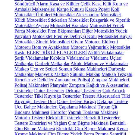
Söndürücü
Alarm
Kasa ve Kilitler
Çelik Kasa
Kilit
Kutu ve
Ambalaj Malzemeleri
Kargo Kutusu
Kargo Poşeti
Koli
Motosiklet Ürünleri
Motorsiklet Aksesuarları
Motosiklet
Kilidi
Motosiklet Stickerları
Motosiklet Rüzgarlık ve Siperlik
Motosiklet Aynası
Motosiklet Brandası
Motorsiklet Yedek
Parça
Motosiklet Fren Ekipmanları
Diğer Motosiklet Yedek
Parçaları
Motosiklet Fren ve Debriyaj Kolu
Motosiklet Kayışı
Motosiklet Zinciri
Motosiklet Giyim
Motorcu Eldiveni
Motorcu Botu ve Ayakkabısı
Motorcu Yağmurluk
Motosiklet
Kaskı
ELEKTRİKLİ EL ALETLERİ
Akülü Vidalamalar
Şarjlı Vidalamalar
Kablolu Vidalamalar
Vidalama Uçları
Matkaplar
Darbeli Matkaplar
Akülü Matkap ve Vidalamalar
Matkap Ucu ve Setleri
Somun Sıkma Makineleri
Darbesiz
Matkaplar
Manyetik Matkap
Sütunlu Matkap
Matkap Tezgahı
Kırıcılar ve Deliciler
Zımpara ve Polisaj
Zımpara Makineleri
Polisaj Makineleri
Planyalar
Zımpara Kağıdı ve Aksesuarları
Testereler
Daire Testereler
Dekupaj Testereler
Çok Amaçlı
Testereler
Tilki Kuyruğu Testereler
Testere Aksesuarları
Tilki
Kuyruğu Testere Ucu
Daire Testere Bıçağı
Dekupaj Testere
Ucu
Bahçe Makineleri
Çapalama Makinesi
Tırpan
Çit
Budama Makinesi
Hidrofor
Yaprak Toplama Makinesi
Motorlu Testere
Elektrikli Testereler
Benzinli Testereler
Testere Zincirleri ve Yağları
Çim Biçme Makinesi
Benzinli
Çim Biçme Makinesi
Elektrikli Çim Biçme Makinesi
Kenar
Kesme Makinesi
Çim Biçme Yedek Parça
Pompa
Santrifüj