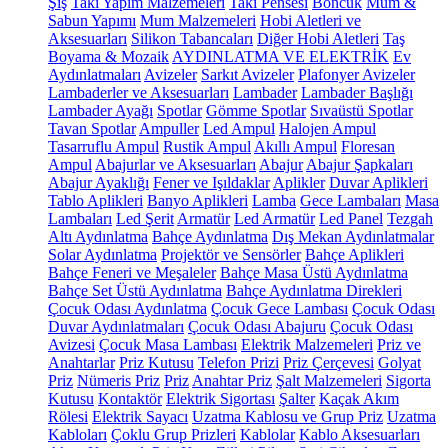
Şiş
Takı Yapım Malzemeleri
Takı Pensesi
Boncuk
Mum &
Sabun Yapımı
Mum Malzemeleri
Hobi Aletleri ve
Aksesuarları
Silikon Tabancaları
Diğer Hobi Aletleri
Taş
Boyama & Mozaik
AYDINLATMA VE ELEKTRİK
Ev
Aydınlatmaları
Avizeler
Sarkıt Avizeler
Plafonyer Avizeler
Lambaderler ve Aksesuarları
Lambader
Lambader Başlığı
Lambader Ayağı
Spotlar
Gömme Spotlar
Sıvaüstü Spotlar
Tavan Spotlar
Ampuller
Led Ampul
Halojen Ampul
Tasarruflu Ampul
Rustik Ampul
Akıllı Ampul
Floresan
Ampul
Abajurlar ve Aksesuarları
Abajur
Abajur Şapkaları
Abajur Ayaklığı
Fener ve Işıldaklar
Aplikler
Duvar Aplikleri
Tablo Aplikleri
Banyo Aplikleri
Lamba
Gece Lambaları
Masa
Lambaları
Led Şerit
Armatür
Led Armatür
Led Panel
Tezgah
Altı Aydınlatma
Bahçe Aydınlatma
Dış Mekan Aydınlatmalar
Solar Aydınlatma
Projektör ve Sensörler
Bahçe Aplikleri
Bahçe Feneri ve Meşaleler
Bahçe Masa Üstü Aydınlatma
Bahçe Set Üstü Aydınlatma
Bahçe Aydınlatma Direkleri
Çocuk Odası Aydınlatma
Çocuk Gece Lambası
Çocuk Odası
Duvar Aydınlatmaları
Çocuk Odası Abajuru
Çocuk Odası
Avizesi
Çocuk Masa Lambası
Elektrik Malzemeleri
Priz ve
Anahtarlar
Priz Kutusu
Telefon Prizi
Priz Çerçevesi
Golyat
Priz
Nümeris Priz
Priz
Anahtar Priz
Şalt Malzemeleri
Sigorta
Kutusu
Kontaktör
Elektrik Sigortası
Şalter
Kaçak Akım
Rölesi
Elektrik Sayacı
Uzatma Kablosu ve Grup Priz
Uzatma
Kabloları
Çoklu Grup Prizleri
Kablolar
Kablo Aksesuarları