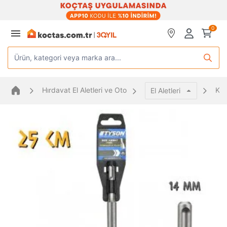
0
Ürün, kategori veya marka ara...
Hırdavat El Aletleri ve Oto
Kes
El Aletleri