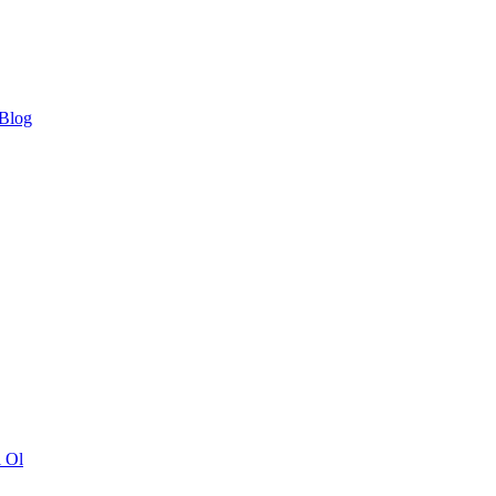
 Blog
ı Ol