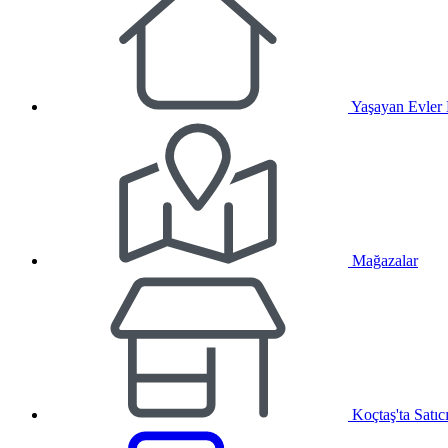
Yaşayan Evler
Mağazalar
Koçtaş'ta Satıc