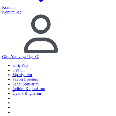
Konum
Konum Seç
Giriş Yap
veya Üye Ol
Giriş Yap
Üye Ol
Siparişlerim
Favori Listelerim
Satıcı Sorularım
İndirim Kuponlarım
Üyelik Bilgilerim