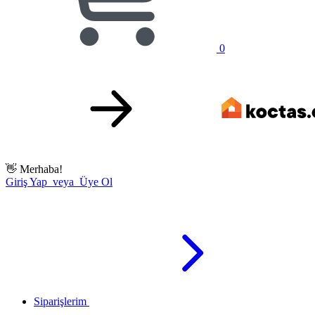
0
👋
Merhaba!
Giriş Yap veya Üye Ol
Siparişlerim