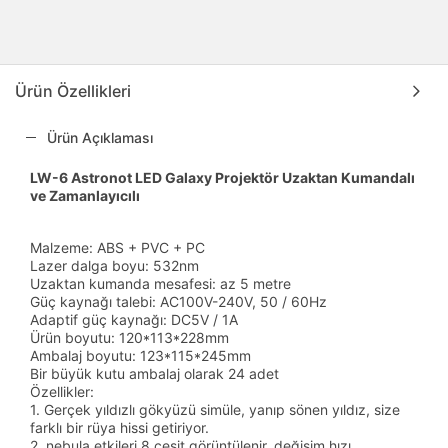
Ürün Özellikleri
Ürün Açıklaması
LW-6 Astronot LED Galaxy Projektör Uzaktan Kumandalı
ve Zamanlayıcılı
Malzeme: ABS + PVC + PC
Lazer dalga boyu: 532nm
Uzaktan kumanda mesafesi: az 5 metre
Güç kaynağı talebi: AC100V-240V, 50 / 60Hz
Adaptif güç kaynağı: DC5V / 1A
Ürün boyutu: 120*113*228mm
Ambalaj boyutu: 123*115*245mm
Bir büyük kutu ambalaj olarak 24 adet
Özellikler:
1. Gerçek yıldızlı gökyüzü simüle, yanıp sönen yıldız, size
farklı bir rüya hissi getiriyor.
2. nebula etkileri 8 çeşit görüntülenir, değişim hızı