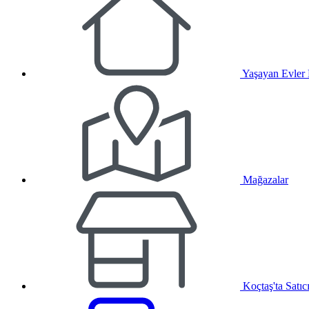
Yaşayan Evler
Mağazalar
Koçtaş'ta Satıc