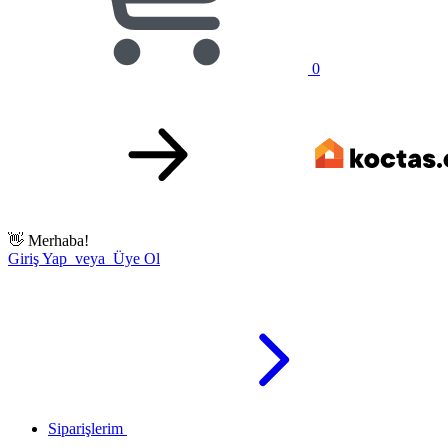
0
👋
Merhaba!
Giriş Yap veya Üye Ol
Siparişlerim