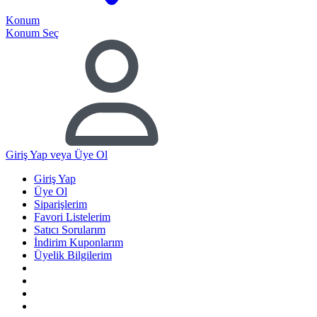
Konum
Konum Seç
Giriş Yap
veya Üye Ol
Giriş Yap
Üye Ol
Siparişlerim
Favori Listelerim
Satıcı Sorularım
İndirim Kuponlarım
Üyelik Bilgilerim