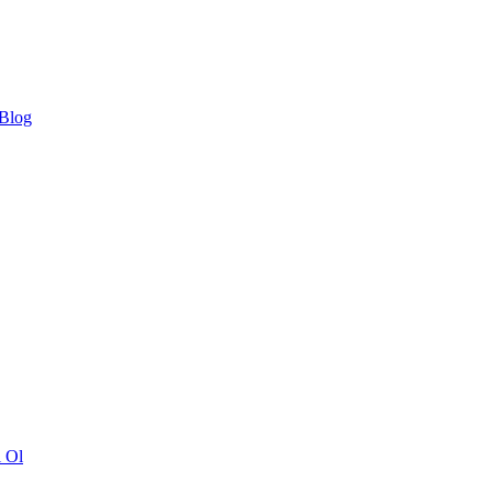
 Blog
ı Ol