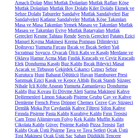
Amaçlı Dolap
Mini Mutfak Dolapları
Mutfak Rafları
Köşe
Mutfak Dolapları
Mutfak Boy Dolabı
Kiler Dolabı
Ekmek ve
Sebze Dolabı
Tabureler
Sandalye
Mutfak Sandalyeleri
Bar
Sandalyeleri
Katlanır Sandalyeler
Mutfak Köşe Takımları
Masa ve Masa Takımları
Yemek Masası ve Takımları
Mutfak
Masası ve Takımları
Eviye
Mutfak Bataryaları
Mutfak
Gereçleri
Kesme Tahtası
Rende
Servis Gereçleri
Patates Ezici
Manuel Kıyma Makinesi
Krema Pompası
Dilimleyici
Doğrayıcı
Yumurta Fırçası
Bıçak ve Bıçak Setleri
Yağ
Sıçratmaz
Soyucu, Oyacak
Ölçü Kabı ve Kaşığı
Merdane ve
Oklava
Hamur Açma Matı
Fındık Kıracağı ve Ceviz Kıracağı
Elek
Dondurma Kaşığı
Buz Kalıbı
Bıçak Bileyici Masat
Açacak ve Tirbuşon
Çekirdek Çıkarıcı
Çırpıcı
Sebze
Kurutucu
Huni
Baharat Öğütücü
Havan
Hamburger Presi
Sarımsak Ezici
Kaşık ve Kepçe Altlığı
Bıçak Standı
Süzgeç
Nihale
İçli Köfte Aparatı
Yumurta Zamanlayıcı
Dondurma
Kalıbı
Buz Kovası
Et Dövme Aleti
Sarma Makinesi
Kahve
Değirmenleri
Limon Sıkacağı
Pişirme Grubu
Çay ve Kahve
Demleme
French Press
Dripper
Chemex
Cezve
Çay Süzgeci
Demlik
Moka Pot
Çaydanlık
Kahve Filtresi
Sifon Kahve
Fırında Pişirme
Pasta Kalıbı
Kurabiye Kalıbı
Fırın Tepsisi
Cam Tepsi
Alüminyum Folyo
Kek Kalıbı
Muffin Kalıbı
Çikolata Kalıbı
Güveç
Pişirme Kağıdı
Pizza Tepsisi
Tart
Kalıbı
Ocak Üstü Pişirme
Tava ve Tava Setleri
Ocak Üstü
Tost Makinesi
Ocak Üstü Sac
Sahan
Düdüklü Tencere