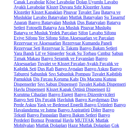
Çanak Lavabolar
Köşe Lavabolar
Dolap Uyumlu Lavabo
Ayaklı Lavabolar
Klozet
Duvara Sıfır Klozetler
Asma
Klozetler
Klozet Kapakları
Pisuvar
Tuvalet Taşı
Batarya ve
Musluklar
Lavabo Bataryaları
Mutfak Bataryaları
Su Tasarruf
Aparatı
Banyo Bataryaları
Musluk
Duş Bataryaları
Batarya
Setleri
Fotoselli Batarya
Ara Musluk
Pisuvar Musluğu
Batarya ve Musluk Yedek Parçaları
Sifon
Lavabo Sifonu
Eviye Sifonu
Yer Sifonu
Sifon Aksesuarları ve Parçaları
Rezervuar ve Aksesuarları
Rezervuar Kumanda Paneli
Rezervuar Seti
Rezervuar İç Takımı
Banyo Bakım Setleri
Yara Bandı
Lif ve Süngerler
Sıcak Su Torbası
Cımbız
Sabun
Tırnak Makası
Banyo Seramik ve Fayansları
Banyo
Aksesuarları
Tuvalet ve Klozet Fırçaları
Ayaklı Fırçalık ve
Kağıtlık Seti
Duş Rafı
Banyo Aynaları
Banyo Askısı
Banyo
Taburesi
Sabunluk
Sıvı Sabunluk Pompası
Tuvalet Kağıtlığı
Pamukluk
Diş Fırçası Koruma Kabı
Diş Macunu Kutusu
Dispenserler
Sıvı Sabun Dispenseri
Tuvalet Kağıdı Dispenseri
Havlu Dispenseri
Klozet Kapak Örtüsü Dispenseri
El
Kurutma Cihazları
Banyo Etajeri
Banyo Düzenleyicileri
Banyo Seti
Diş Fırçalık
Havluluk
Banyo Kaydırmazı
Duş
Perde Askısı
Yaşlı ve Bedensel Engelli Banyo Ürünleri
Banyo
Havalandırma ve Isıtma
Banyo Aspiratörü
Diğer
Banyo
Tekstil
Banyo Paspasları
Banyo Bakım Setleri
Banyo
Perdeleri
Bornoz
Peştemal
Havlu
MUTFAK
Mutfak
Mobilyaları
Mutfak Dolapları
Hazır Mutfak Dolapları
Çok