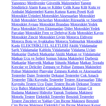
Yapıştırıcı
Merdivenler
Güvenlik Malzemeleri
Yangın
Söndürücü
Alarm
Kasa ve Kilitler
Çelik Kasa
Kilit
Kutu ve
Ambalaj Malzemeleri
Kargo Kutusu
Kargo Poşeti
Koli
Motosiklet Ürünleri
Motorsiklet Aksesuarları
Motosiklet
Kilidi
Motosiklet Stickerları
Motosiklet Rüzgarlık ve Siperlik
Motosiklet Aynası
Motosiklet Brandası
Motorsiklet Yedek
Parça
Motosiklet Fren Ekipmanları
Diğer Motosiklet Yedek
Parçaları
Motosiklet Fren ve Debriyaj Kolu
Motosiklet Kayışı
Motosiklet Zinciri
Motosiklet Giyim
Motorcu Eldiveni
Motorcu Botu ve Ayakkabısı
Motorcu Yağmurluk
Motosiklet
Kaskı
ELEKTRİKLİ EL ALETLERİ
Akülü Vidalamalar
Şarjlı Vidalamalar
Kablolu Vidalamalar
Vidalama Uçları
Matkaplar
Darbeli Matkaplar
Akülü Matkap ve Vidalamalar
Matkap Ucu ve Setleri
Somun Sıkma Makineleri
Darbesiz
Matkaplar
Manyetik Matkap
Sütunlu Matkap
Matkap Tezgahı
Kırıcılar ve Deliciler
Zımpara ve Polisaj
Zımpara Makineleri
Polisaj Makineleri
Planyalar
Zımpara Kağıdı ve Aksesuarları
Testereler
Daire Testereler
Dekupaj Testereler
Çok Amaçlı
Testereler
Tilki Kuyruğu Testereler
Testere Aksesuarları
Tilki
Kuyruğu Testere Ucu
Daire Testere Bıçağı
Dekupaj Testere
Ucu
Bahçe Makineleri
Çapalama Makinesi
Tırpan
Çit
Budama Makinesi
Hidrofor
Yaprak Toplama Makinesi
Motorlu Testere
Elektrikli Testereler
Benzinli Testereler
Testere Zincirleri ve Yağları
Çim Biçme Makinesi
Benzinli
Çim Biçme Makinesi
Elektrikli Çim Biçme Makinesi
Kenar