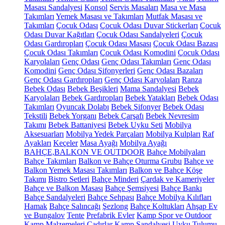
Masası Sandalyesi
Konsol
Servis Masaları
Masa ve Masa
Takımları
Yemek Masası ve Takımları
Mutfak Masası ve
Takımları
Çocuk Odası
Çocuk Odası Duvar Stickerları
Çocuk
Odası Duvar Kağıtları
Çocuk Odası Sandalyeleri
Çocuk
Odası Gardıropları
Çocuk Odası Masası
Çocuk Odası Bazası
Çocuk Odası Takımları
Çocuk Odası Komodini
Çocuk Odası
Karyolaları
Genç Odası
Genç Odası Takımları
Genç Odası
Komodini
Genç Odası Şifonyerleri
Genç Odası Bazaları
Genç Odası Gardıropları
Genç Odası Karyolaları
Ranza
Bebek Odası
Bebek Beşikleri
Mama Sandalyesi
Bebek
Karyolaları
Bebek Gardıropları
Bebek Yatakları
Bebek Odası
Takımları
Oyuncak Dolabı
Bebek Şifonyer
Bebek Odası
Tekstili
Bebek Yorganı
Bebek Çarşafı
Bebek Nevresim
Takımı
Bebek Battaniyesi
Bebek Uyku Seti
Mobilya
Aksesuarları
Mobilya Yedek Parçaları
Mobilya Kulpları
Raf
Ayakları
Keçeler
Masa Ayağı
Mobilya Ayağı
BAHÇE,BALKON VE OUTDOOR
Bahçe Mobilyaları
Bahçe Takımları
Balkon ve Bahçe Oturma Grubu
Bahçe ve
Balkon Yemek Masası Takımları
Balkon ve Bahçe Köşe
Takımı
Bistro Setleri
Bahçe Minderi
Çardak ve Kameriyeler
Bahçe ve Balkon Masası
Bahçe Şemsiyesi
Bahçe Bankı
Bahçe Sandalyeleri
Bahçe Sehpası
Bahçe Mobilya Kılıfları
Hamak
Bahçe Salıncağı
Şezlong
Bahçe Koltukları
Ahşap Ev
ve Bungalov
Tente
Prefabrik Evler
Kamp Spor ve Outdoor
Kamp Malzemeleri
Çadırlar
Kamp Sandalyesi
Uyku Tulumu