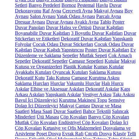
Setleri
Banyo Perdeleri
Bornoz
Peştemal
Havlu
Duvar
Dekorasyonu
Raf
Ayna
Çerçeveli Ayna
Makyaj Aynası
Boy
Aynası
Salon Aynası
Yatak Odası Aynası
Parçalı Ayna
Dresuar Aynası
Duvar Aynası
Ayaklı Ayna
Tablo
Poster
Duvar Panoları
Duvar Halısı ve Örtüsü
Duvar Kağıtları
Boyanabilir Duvar Kağıtları
3 Boyutlu Duvar Kağıtları
Duvar
Stickerları ve Etiketleri
Dekoratif Duvar Kağıtları
Yapışkanlı
Folyolar
Çocuk Odası Duvar Stickerları
Çocuk Odası Duvar
Kağıtları
Duvar Kağıdı Yapıştırıcısı
Poster Duvar Kağıtları
Ev
Düzenleme ve Saklama
Sepetler
Mutfak Sepeti
Çok Amaçlı
Sepetler
Dekoratif Sepetler
Çamaşır Sepetleri
Kutular
Makyaj
Kutusu ve Organizerleri
Plastik Kutular
Kumaş Kutular
Ayakkabı Kutuları
Oyuncak Kutuları
Saklama Kutusu
Dekoratif Kutu
Takı Kutusu
Çamaşır Kurutma Askısı
Saklama Hurçları
Hurçlar
Vakumlu Hurçlar
Halı Hurcu
Askılar
Elbise ve Aksesuar Askıları
Dekoratif Askılar
Kapı
Arkası Askıları
Yapışkanlı Askılar
Vestiyer Askısı
Takı Askısı
Bavul İçi Düzenleyici
Kurutma Makinesi Topu
Şemsiye
Dolap İçi Düzenleyici
Makyaj Çantası
Duvar ve Masa
Saatleri
Masa Saati
Duvar Saatleri
Bahçe Tekstili
Salıncak
Minderleri
Ütü Masası
Çöp Kovaları
Banyo Çöp Kovaları
Mutfak Çöp Kovaları
Endüstriyel Çöp Kovaları
Dolap İçi
Çöp Kovaları
Kırtasiye ve Ofis Malzemeleri
Dosyalama ve
Arşivleme
Poşet Dosya
Evrak Rafı
Çıtçıtlı Dosya
Klasör
Telli