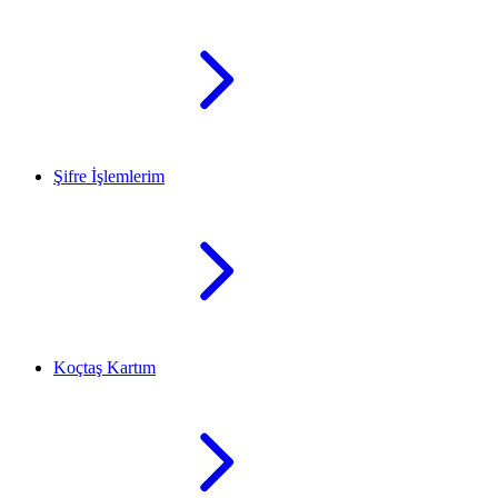
Şifre İşlemlerim
Koçtaş Kartım