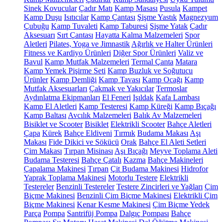
Sinek Kovucular
Çadır Matı
Kamp Masası
Pusula
Kampet
Kamp Duşu
Isıtıcılar
Kamp Çantası
Şişme Yastık
Magnezyum
Çubuğu
Kamp Tuvaleti
Kamp Taburesi
Şişme Yatak
Çadır
Aksesuarı
Sırt Çantası
Hayatta Kalma Malzemeleri
Spor
Aletleri
Pilates, Yoga ve Jimnastik
Ağırlık ve Halter Ürünleri
Fitness ve Kardiyo Ürünleri
Diğer Spor Ürünleri
Valiz ve
Bavul
Kamp Mutfak Malzemeleri
Termal Çanta
Matara
Kamp Yemek Pişirme Seti
Kamp Buzluk ve Soğutucu
Ürünler
Kamp Demliği
Kamp Tavası
Kamp Ocağı
Kamp
Mutfak Aksesuarları
Çakmak ve Yakıcılar
Termoslar
Aydınlatma Ekipmanları
El Feneri
Işıldak
Kafa Lambası
Kamp El Aletleri
Kamp Testeresi
Kamp Küreği
Kamp Bıçağı
Kamp Baltası
Avcılık Malzemeleri
Balık Av Malzemeleri
Bisiklet ve Scooter
Bisiklet
Elektrikli Scooter
Bahçe Aletleri
Çapa
Kürek
Bahçe Eldiveni
Tırmık
Budama Makası
Aşı
Makası
Fide Dikici ve Sökücü
Orak
Bahçe El Aleti Setleri
Çim Makası
Tırpan Misinası
Aşı Bıçağı
Meyve Toplama Aleti
Budama Testeresi
Bahçe Çatalı
Kazma
Bahçe Makineleri
Çapalama Makinesi
Tırpan
Çit Budama Makinesi
Hidrofor
Yaprak Toplama Makinesi
Motorlu Testere
Elektrikli
Testereler
Benzinli Testereler
Testere Zincirleri ve Yağları
Çim
Biçme Makinesi
Benzinli Çim Biçme Makinesi
Elektrikli Çim
Biçme Makinesi
Kenar Kesme Makinesi
Çim Biçme Yedek
Parça
Pompa
Santrifüj Pompa
Dalgıç Pompası
Bahçe