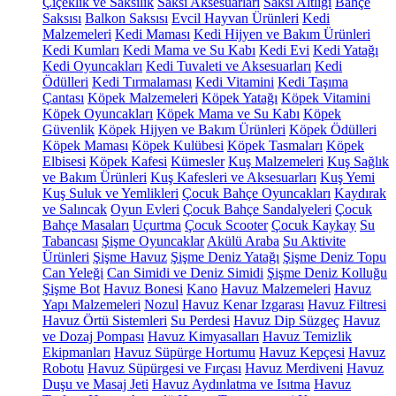
Çiçeklik ve Saksılık
Saksı Aksesuarları
Saksı Altlığı
Bahçe
Saksısı
Balkon Saksısı
Evcil Hayvan Ürünleri
Kedi
Malzemeleri
Kedi Maması
Kedi Hijyen ve Bakım Ürünleri
Kedi Kumları
Kedi Mama ve Su Kabı
Kedi Evi
Kedi Yatağı
Kedi Oyuncakları
Kedi Tuvaleti ve Aksesuarları
Kedi
Ödülleri
Kedi Tırmalaması
Kedi Vitamini
Kedi Taşıma
Çantası
Köpek Malzemeleri
Köpek Yatağı
Köpek Vitamini
Köpek Oyuncakları
Köpek Mama ve Su Kabı
Köpek
Güvenlik
Köpek Hijyen ve Bakım Ürünleri
Köpek Ödülleri
Köpek Maması
Köpek Kulübesi
Köpek Tasmaları
Köpek
Elbisesi
Köpek Kafesi
Kümesler
Kuş Malzemeleri
Kuş Sağlık
ve Bakım Ürünleri
Kuş Kafesleri ve Aksesuarları
Kuş Yemi
Kuş Suluk ve Yemlikleri
Çocuk Bahçe Oyuncakları
Kaydırak
ve Salıncak
Oyun Evleri
Çocuk Bahçe Sandalyeleri
Çocuk
Bahçe Masaları
Uçurtma
Çocuk Scooter
Çocuk Kaykay
Su
Tabancası
Şişme Oyuncaklar
Akülü Araba
Su Aktivite
Ürünleri
Şişme Havuz
Şişme Deniz Yatağı
Şişme Deniz Topu
Can Yeleği
Can Simidi ve Deniz Simidi
Şişme Deniz Kolluğu
Şişme Bot
Havuz Bonesi
Kano
Havuz Malzemeleri
Havuz
Yapı Malzemeleri
Nozul
Havuz Kenar Izgarası
Havuz Filtresi
Havuz Örtü Sistemleri
Su Perdesi
Havuz Dip Süzgeç
Havuz
ve Dozaj Pompası
Havuz Kimyasalları
Havuz Temizlik
Ekipmanları
Havuz Süpürge Hortumu
Havuz Kepçesi
Havuz
Robotu
Havuz Süpürgesi ve Fırçası
Havuz Merdiveni
Havuz
Duşu ve Masaj Jeti
Havuz Aydınlatma ve Isıtma
Havuz