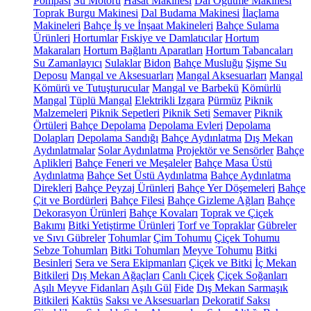
Pompası
Su Motoru
Hasat Makinesi
Dal Öğütme Makinesi
Toprak Burgu Makinesi
Dal Budama Makinesi
İlaçlama
Makineleri
Bahçe İş ve İnşaat Makineleri
Bahçe Sulama
Ürünleri
Hortumlar
Fıskiye ve Damlatıcılar
Hortum
Makaraları
Hortum Bağlantı Aparatları
Hortum Tabancaları
Su Zamanlayıcı
Sulaklar
Bidon
Bahçe Musluğu
Şişme Su
Deposu
Mangal ve Aksesuarları
Mangal Aksesuarları
Mangal
Kömürü ve Tutuşturucular
Mangal ve Barbekü
Kömürlü
Mangal
Tüplü Mangal
Elektrikli Izgara
Pürmüz
Piknik
Malzemeleri
Piknik Sepetleri
Piknik Seti
Semaver
Piknik
Örtüleri
Bahçe Depolama
Depolama Evleri
Depolama
Dolapları
Depolama Sandığı
Bahçe Aydınlatma
Dış Mekan
Aydınlatmalar
Solar Aydınlatma
Projektör ve Sensörler
Bahçe
Aplikleri
Bahçe Feneri ve Meşaleler
Bahçe Masa Üstü
Aydınlatma
Bahçe Set Üstü Aydınlatma
Bahçe Aydınlatma
Direkleri
Bahçe Peyzaj Ürünleri
Bahçe Yer Döşemeleri
Bahçe
Çit ve Bordürleri
Bahçe Filesi
Bahçe Gizleme Ağları
Bahçe
Dekorasyon Ürünleri
Bahçe Kovaları
Toprak ve Çiçek
Bakımı
Bitki Yetiştirme Ürünleri
Torf ve Topraklar
Gübreler
ve Sıvı Gübreler
Tohumlar
Çim Tohumu
Çiçek Tohumu
Sebze Tohumları
Bitki Tohumları
Meyve Tohumu
Bitki
Besinleri
Sera ve Sera Ekipmanları
Çiçek ve Bitki
İç Mekan
Bitkileri
Dış Mekan Ağaçları
Canlı Çiçek
Çiçek Soğanları
Aşılı Meyve Fidanları
Aşılı Gül
Fide
Dış Mekan Sarmaşık
Bitkileri
Kaktüs
Saksı ve Aksesuarları
Dekoratif Saksı