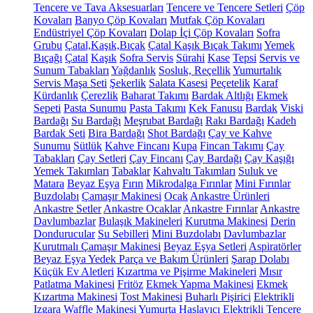
Tencere ve Tava Aksesuarları
Tencere ve Tencere Setleri
Çöp
Kovaları
Banyo Çöp Kovaları
Mutfak Çöp Kovaları
Endüstriyel Çöp Kovaları
Dolap İçi Çöp Kovaları
Sofra
Grubu
Çatal,Kaşık,Bıçak
Çatal Kaşık Bıçak Takımı
Yemek
Bıçağı
Çatal
Kaşık
Sofra Servis
Sürahi
Kase
Tepsi
Servis ve
Sunum Tabakları
Yağdanlık
Sosluk, Reçellik
Yumurtalık
Servis Maşa Seti
Şekerlik
Salata Kasesi
Peçetelik
Karaf
Kürdanlık
Çerezlik
Baharat Takımı
Bardak Altlığı
Ekmek
Sepeti
Pasta Sunumu
Pasta Takımı
Kek Fanusu
Bardak
Viski
Bardağı
Su Bardağı
Meşrubat Bardağı
Rakı Bardağı
Kadeh
Bardak Seti
Bira Bardağı
Shot Bardağı
Çay ve Kahve
Sunumu
Sütlük
Kahve Fincanı
Kupa
Fincan Takımı
Çay
Tabakları
Çay Setleri
Çay Fincanı
Çay Bardağı
Çay Kaşığı
Yemek Takımları
Tabaklar
Kahvaltı Takımları
Suluk ve
Matara
Beyaz Eşya
Fırın
Mikrodalga Fırınlar
Mini Fırınlar
Buzdolabı
Çamaşır Makinesi
Ocak
Ankastre Ürünleri
Ankastre Setler
Ankastre Ocaklar
Ankastre Fırınlar
Ankastre
Davlumbazlar
Bulaşık Makineleri
Kurutma Makinesi
Derin
Dondurucular
Su Sebilleri
Mini Buzdolabı
Davlumbazlar
Kurutmalı Çamaşır Makinesi
Beyaz Eşya Setleri
Aspiratörler
Beyaz Eşya Yedek Parça ve Bakım Ürünleri
Şarap Dolabı
Küçük Ev Aletleri
Kızartma ve Pişirme Makineleri
Mısır
Patlatma Makinesi
Fritöz
Ekmek Yapma Makinesi
Ekmek
Kızartma Makinesi
Tost Makinesi
Buharlı Pişirici
Elektrikli
Izgara
Waffle Makinesi
Yumurta Haşlayıcı
Elektrikli Tencere