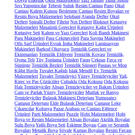
Dosya
Etiketlik
Okul Malzemeleri
Yazı Tahtası
Tahta Silgisi
Sıvı Yapıştırıcılar
Tebeşir
Suluk
Resim Çantası
Pano
Okul
Çantası
Kalem Kutusu
Beslenme Çantası
Resim Boyaları ve
Resim Boya Malzemeleri
Selobant
Ajanda
Defter
Okul
Defteri
Spiralli Defter
Fihrist
Not Defteri
Bloknot
Kırtasiye
Malzemeleri
Masaüstü Gereçleri
Kırtasiye Kağıt Ürünleri
Kırtasiye Seti
Kalem ve Yazı Gereçleri
Koli Bandı Makinesi
Para Makineleri
Para Çekmeceleri
Para Sayma Makineleri
Ofis Sarf Ürünleri
Evrak İmha Makineleri
Laminasyon
Makineleri
Barkod Okuyucu
Temizlik Gereçleri ve
Ekipmanları
Temizlik Eldiveni
Temizlik Kovası
Temizlik,
Ovma Teli
Tüy Toplama Ürünleri
Faraş
Çekpas
Fırça ve
Süpürge
Temizlik Bezleri
Temizlik Süngeri
Paspas ve Mop
Kâğıt Havlu
Tuvalet Kağıdı
Islak Mendil
Ev Temizlik
Malzemeleri
Tuvalet Temizleyici
Yüzey Temizleyiciler
Yağ,
Kireç ve Pas Çözücüler
Çubuklu Oda Kokusu
Oda Kokusu
Halı Temizleyiciler
Ahşap Temizleyiciler ve Bakım Ürünleri
Cam ve Parlak Yüzey Temizleyiciler
Mutfak ve Banyo
Temizleyiciler
Bulaşık Makinesi Deterjanı
Yumuşatıcı
Çamaşır Deterjanı
Elde Bulaşık Deterjanı
Çamaşır Leke
Çıkarıcılar
Kolonya
Pazar Arabası ve Çantası
Eğlence
Ürünleri
Parti Malzemeleri
Puzzle
Hobi Malzemeleri
Hobi
Boya ve Resim Malzemeleri
Ahşap Boyaları
Akrilik Boyalar
Sulu Boya
Yağlı Boya Seti
Eskitme Boyası
Cam ve Seramik
Boyaları
Metalik Boya
Şövale
Kumaş Boyaları
Resim Fırçası