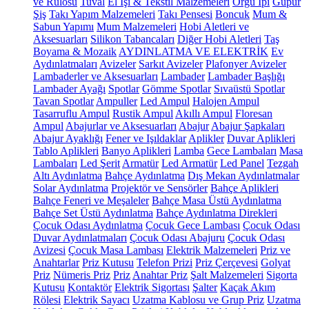
ve Rulosu
Tuval
El İşi & Tekstil Malzemeleri
Örgü İpi
Güpür
Şiş
Takı Yapım Malzemeleri
Takı Pensesi
Boncuk
Mum &
Sabun Yapımı
Mum Malzemeleri
Hobi Aletleri ve
Aksesuarları
Silikon Tabancaları
Diğer Hobi Aletleri
Taş
Boyama & Mozaik
AYDINLATMA VE ELEKTRİK
Ev
Aydınlatmaları
Avizeler
Sarkıt Avizeler
Plafonyer Avizeler
Lambaderler ve Aksesuarları
Lambader
Lambader Başlığı
Lambader Ayağı
Spotlar
Gömme Spotlar
Sıvaüstü Spotlar
Tavan Spotlar
Ampuller
Led Ampul
Halojen Ampul
Tasarruflu Ampul
Rustik Ampul
Akıllı Ampul
Floresan
Ampul
Abajurlar ve Aksesuarları
Abajur
Abajur Şapkaları
Abajur Ayaklığı
Fener ve Işıldaklar
Aplikler
Duvar Aplikleri
Tablo Aplikleri
Banyo Aplikleri
Lamba
Gece Lambaları
Masa
Lambaları
Led Şerit
Armatür
Led Armatür
Led Panel
Tezgah
Altı Aydınlatma
Bahçe Aydınlatma
Dış Mekan Aydınlatmalar
Solar Aydınlatma
Projektör ve Sensörler
Bahçe Aplikleri
Bahçe Feneri ve Meşaleler
Bahçe Masa Üstü Aydınlatma
Bahçe Set Üstü Aydınlatma
Bahçe Aydınlatma Direkleri
Çocuk Odası Aydınlatma
Çocuk Gece Lambası
Çocuk Odası
Duvar Aydınlatmaları
Çocuk Odası Abajuru
Çocuk Odası
Avizesi
Çocuk Masa Lambası
Elektrik Malzemeleri
Priz ve
Anahtarlar
Priz Kutusu
Telefon Prizi
Priz Çerçevesi
Golyat
Priz
Nümeris Priz
Priz
Anahtar Priz
Şalt Malzemeleri
Sigorta
Kutusu
Kontaktör
Elektrik Sigortası
Şalter
Kaçak Akım
Rölesi
Elektrik Sayacı
Uzatma Kablosu ve Grup Priz
Uzatma