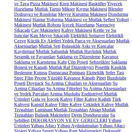
ve Tava
Pizza Makinesi
Krep Makinesi
Basküller
Yiyecek
Hazırlama
Mutfak Tartısı
Mikser
Kıyma Makinesi
Blender
Doğrayıcı ve Rondolar
Meyve Kurutma Makinesi
Dondurma
Makinesi
Hamur Yoğurma Makinesi ve Mutfak Şefleri
Yoğurt
Makinesi
Mutfak Robotu
İçecek Hazırlama
Narenciye
Sıkacağı
Çay Makineleri
Kahve Makinesi
Kettle ve Su
Isıtıcılar
Katı Meyve Sıkacağı
Elektrikli Semaver
Elektrikli
Cezve
Küçük Ev Aletleri Yedek Parça ve Aksesuarları
Mutfak
Aksesuarları
Mutfak Seti
Bulaşıklık
Askı ve Kancalar
Kaydırmaz
Mutfak Sabunluk
Mutfak Havluluk
Mutfak
Seramik ve Fayansları
Saklama ve Düzenleme
Kavanoz
Saklama ve Karıştırma Kabı
Çöp Poşeti
Sebzelikler
Saklama
Bonesi ve Kapağı
Mutfak Raf Düzenleyici
Poşetlik
Kaşıklık
Beslenme Kutusu
Damacana Pompası
Ekmeklik
Sefer Tası
Streç Film
Peçete Yüzüğü
Kavanoz Kapağı
Pipet
Buzdolabı
Poşeti
Doypack
Su Arıtma Cihazları ve Aksesuarları
Su
Arıtma Cihazları
Su Arıtma Filtreleri
Su Arıtma Aksesuarları
ve Yedek Parçaları
Arıtma Musluğu
Endüstriyel Mutfak
Ürünleri
Gıda ve İçecek
Kahve
Filtre Kahve Kağıdı
Türk
Kahvesi
Kapsül Kahve
Filtre Kahve
Çekirdek Kahve
Mutfak
Tezgahları
Laminant Mutfak Tezgahları
Ahşap Mutfak
Tezgahları
Bulaşık Makineleri
Derin Dondurucular
Su
Sebilleri
DEKORASYON VE EV GEREÇLERİ
Yılbaşı
Ürünleri
Yılbaşı Ağacı
Yılbaşı Aydınlatmaları
Yılbaşı Ağacı
Süsleri
Yılbaşı Sepeti
Yılbaşı Parti Malzemeleri
Dekoratif