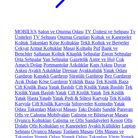
MOBİLYA
Salon ve Oturma Odası
TV Ünitesi ve Sehpası
Tv
Üniteleri
TV Sehpası
Oturma Grupları
Koltuk ve Kanepeler
Koltuk Takımları
Köşe Koltuklar
Tekli Koltuk ve Berjerler
Çekyat
Armut Koltuklar
Masaj Koltuğu
Puf
Bank ve
Benchler
Sallanan Koltuk
Kitaplık
Sehpalar
Zigon Sehpalar
Orta Sehpalar
Yan Sehpalar
Gazetelik
Antre ve Hol
Çok
Amaçlı Dolap
Portmantolar
Askılıklar
Kapı Askısı
Duvar
Askısı
Ayaklı Askılıklar
Dresuar
Ayakkabılık
Yatak Odası
Gardırop
Kapaklı Gardırop
Sürgülü Gardırop
Bez Gardırop
Açık Dolap
Köşe Gardırop
Yüklük
Baza
Tek Kişilik Baza
Çift Kişilik Baza
Yatak Başlığı
Çift Kişilik Yatak Başlığı
Tek
Kişilik Yatak Başlığı
Yatak
Çift Kişilik Yatak
Tek Kişilik
Yatak
Hasta Yatağı
Yatak Pedi & Şiltesi
Karyola
Tek Kişilik
Karyola
Çift Kişilik Karyola
Şifonyerler
Komodin
Yatak
Odası Takımları
Makyaj Masası
Takı Dolabı
Sandık
Paravan
Ofis ve Çalışma Mobilyaları
Çalışma ve Bilgisayar Masası
Oyuncu Koltukları
Çalışma ve Ofis Sandalyeleri
Keson
Ofis
Dolabı
Ofis Koltukları ve Kanepeleri
Ayaklı Küllükler
Laptop
Sehpası
Oyuncu Masası
Toplantı Masası
Ofis Masası ve
Takımları
Yemek Odası
Yemek Odası Takımları
Vitrin
Yemek