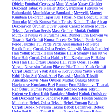
Objeler
Fotoğraf Çerçevesi
Mum
Vazolar
Yapay Çiçekler
Dekoratif Tabak ve Kaseler
Biblo
Şaraplıklar
Tütsülük ve
Buhurdanlık
Mumluklar ve Şamdanlar
Meyvelik
Magnet
Kumbara
Dekoratif Taşlar
Kül Tablası
Nazar Boncuğu
Kitap
Tutucular
Müzik Kutusu
Yatak Tepsisi
Kokulu Taşlar
Ahşap
Dekorasyon Ürünleri
Duvar Süsleri
Cansız Manken
Mutfak
Tekstili
Amerikan Servis
Masa Örtüleri
Mutfak Önlüğü
Mutfak Havlusu ve Kurulama Bezi
Runner
Fırın Eldiveni ve
Tutacak
Raf Örtüsü
Kumaş Peçete
Ev Tekstili
Perde
Stor
Perde
Jaluziler
Tül Perde
Perde Aksesuarları
Fon Perde
Rustik Perde
Çocuk Odası Perdesi
Güneşlik
Mutfak Perdeleri
Halı
Yolluk
Mutfak Halısı
Makine Halısı
Shaggy Halı
Jüt ve
Hasır Halı
Çocuk Odası Halıları
Halı Kaydırmazı
El Halısı
Deri Halı
Halı Örtüsü
Bambu Halı
Yatak Odası Tekstili
Yorgan
Nevresim Takımı
Pike ve Pike Takımı
Yatak Örtüsü
Çarşaf
Battaniye
Yatak Alezi & Koruyucusu
Yastık
Yastık
Kılıfı
Uyku Seti
Yastık Alezi
Paspaslar
Mutfak Tekstili
Amerikan Servis
Masa Örtüleri
Mutfak Önlüğü
Mutfak
Havlusu ve Kurulama Bezi
Runner
Fırın Eldiveni ve Tutacak
Raf Örtüsü
Kumaş Peçete
Kilim
Seccade
Salon Tekstili
Kırlent ve Kırlent Kılıfı
Sandalye Minderi
Koltuk Örtüsü ve
Şalı
Dekoratif Yastık
Sandalye Kılıfı
Bahçe Tekstili
Salıncak
Minderleri
Bebek Odası Tekstili
Bebek Yorganı
Bebek
Çarşafı
Bebek Nevresim Takımı
Bebek Battaniyesi
Bebek
Uyku Seti
Banyo Tekstil
Banyo Paspasları
Banyo Bakım