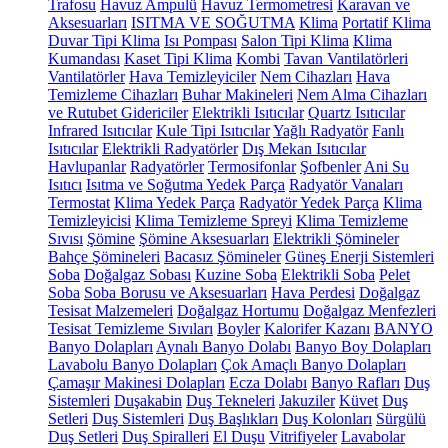
Trafosu
Havuz Ampulü
Havuz Termometresi
Karavan ve
Aksesuarları
ISITMA VE SOĞUTMA
Klima
Portatif Klima
Duvar Tipi Klima
Isı Pompası
Salon Tipi Klima
Klima
Kumandası
Kaset Tipi Klima
Kombi
Tavan Vantilatörleri
Vantilatörler
Hava Temizleyiciler
Nem Cihazları
Hava
Temizleme Cihazları
Buhar Makineleri
Nem Alma Cihazları
ve Rutubet Gidericiler
Elektrikli Isıtıcılar
Quartz Isıtıcılar
Infrared Isıtıcılar
Kule Tipi Isıtıcılar
Yağlı Radyatör
Fanlı
Isıtıcılar
Elektrikli Radyatörler
Dış Mekan Isıtıcılar
Havlupanlar
Radyatörler
Termosifonlar
Şofbenler
Ani Su
Isıtıcı
Isıtma ve Soğutma Yedek Parça
Radyatör Vanaları
Termostat
Klima Yedek Parça
Radyatör Yedek Parça
Klima
Temizleyicisi
Klima Temizleme Spreyi
Klima Temizleme
Sıvısı
Şömine
Şömine Aksesuarları
Elektrikli Şömineler
Bahçe Şömineleri
Bacasız Şömineler
Güneş Enerji Sistemleri
Soba
Doğalgaz Sobası
Kuzine Soba
Elektrikli Soba
Pelet
Soba
Soba Borusu ve Aksesuarları
Hava Perdesi
Doğalgaz
Tesisat Malzemeleri
Doğalgaz Hortumu
Doğalgaz Menfezleri
Tesisat Temizleme Sıvıları
Boyler
Kalorifer Kazanı
BANYO
Banyo Dolapları
Aynalı Banyo Dolabı
Banyo Boy Dolapları
Lavabolu Banyo Dolapları
Çok Amaçlı Banyo Dolapları
Çamaşır Makinesi Dolapları
Ecza Dolabı
Banyo Rafları
Duş
Sistemleri
Duşakabin
Duş Tekneleri
Jakuziler
Küvet
Duş
Setleri
Duş Sistemleri
Duş Başlıkları
Duş Kolonları
Sürgülü
Duş Setleri
Duş Spiralleri
El Duşu
Vitrifiyeler
Lavabolar