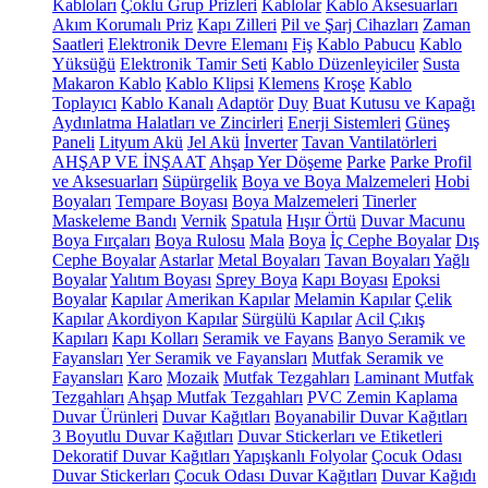
Kabloları
Çoklu Grup Prizleri
Kablolar
Kablo Aksesuarları
Akım Korumalı Priz
Kapı Zilleri
Pil ve Şarj Cihazları
Zaman
Saatleri
Elektronik Devre Elemanı
Fiş
Kablo Pabucu
Kablo
Yüksüğü
Elektronik Tamir Seti
Kablo Düzenleyiciler
Susta
Makaron Kablo
Kablo Klipsi
Klemens
Kroşe
Kablo
Toplayıcı
Kablo Kanalı
Adaptör
Duy
Buat Kutusu ve Kapağı
Aydınlatma Halatları ve Zincirleri
Enerji Sistemleri
Güneş
Paneli
Lityum Akü
Jel Akü
İnverter
Tavan Vantilatörleri
AHŞAP VE İNŞAAT
Ahşap Yer Döşeme
Parke
Parke Profil
ve Aksesuarları
Süpürgelik
Boya ve Boya Malzemeleri
Hobi
Boyaları
Tempare Boyası
Boya Malzemeleri
Tinerler
Maskeleme Bandı
Vernik
Spatula
Hışır Örtü
Duvar Macunu
Boya Fırçaları
Boya Rulosu
Mala
Boya
İç Cephe Boyalar
Dış
Cephe Boyalar
Astarlar
Metal Boyaları
Tavan Boyaları
Yağlı
Boyalar
Yalıtım Boyası
Sprey Boya
Kapı Boyası
Epoksi
Boyalar
Kapılar
Amerikan Kapılar
Melamin Kapılar
Çelik
Kapılar
Akordiyon Kapılar
Sürgülü Kapılar
Acil Çıkış
Kapıları
Kapı Kolları
Seramik ve Fayans
Banyo Seramik ve
Fayansları
Yer Seramik ve Fayansları
Mutfak Seramik ve
Fayansları
Karo
Mozaik
Mutfak Tezgahları
Laminant Mutfak
Tezgahları
Ahşap Mutfak Tezgahları
PVC Zemin Kaplama
Duvar Ürünleri
Duvar Kağıtları
Boyanabilir Duvar Kağıtları
3 Boyutlu Duvar Kağıtları
Duvar Stickerları ve Etiketleri
Dekoratif Duvar Kağıtları
Yapışkanlı Folyolar
Çocuk Odası
Duvar Stickerları
Çocuk Odası Duvar Kağıtları
Duvar Kağıdı