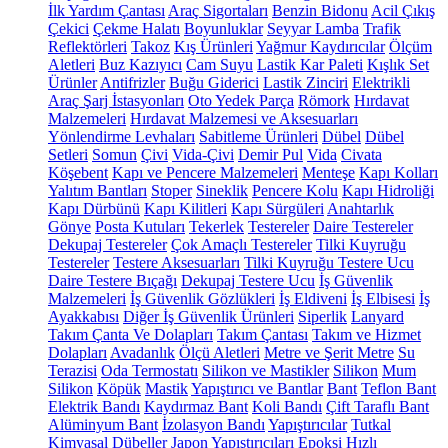
İlk Yardım Çantası
Araç Sigortaları
Benzin Bidonu
Acil Çıkış
Çekici
Çekme Halatı
Boyunluklar
Seyyar Lamba
Trafik
Reflektörleri
Takoz
Kış Ürünleri
Yağmur Kaydırıcılar
Ölçüm
Aletleri
Buz Kazıyıcı
Cam Suyu
Lastik Kar Paleti
Kışlık Set
Ürünler
Antifrizler
Buğu Giderici
Lastik Zinciri
Elektrikli
Araç Şarj İstasyonları
Oto Yedek Parça
Römork
Hırdavat
Malzemeleri
Hırdavat Malzemesi ve Aksesuarları
Yönlendirme Levhaları
Sabitleme Ürünleri
Dübel
Dübel
Setleri
Somun
Çivi
Vida-Çivi
Demir Pul
Vida
Civata
Köşebent
Kapı ve Pencere Malzemeleri
Menteşe
Kapı Kolları
Yalıtım Bantları
Stoper
Sineklik
Pencere Kolu
Kapı Hidroliği
Kapı Dürbünü
Kapı Kilitleri
Kapı Sürgüleri
Anahtarlık
Gönye
Posta Kutuları
Tekerlek
Testereler
Daire Testereler
Dekupaj Testereler
Çok Amaçlı Testereler
Tilki Kuyruğu
Testereler
Testere Aksesuarları
Tilki Kuyruğu Testere Ucu
Daire Testere Bıçağı
Dekupaj Testere Ucu
İş Güvenlik
Malzemeleri
İş Güvenlik Gözlükleri
İş Eldiveni
İş Elbisesi
İş
Ayakkabısı
Diğer İş Güvenlik Ürünleri
Siperlik
Lanyard
Takım Çanta Ve Dolapları
Takım Çantası
Takım ve Hizmet
Dolapları
Avadanlık
Ölçü Aletleri
Metre ve Şerit Metre
Su
Terazisi
Oda Termostatı
Silikon ve Mastikler
Silikon
Mum
Silikon
Köpük
Mastik
Yapıştırıcı ve Bantlar
Bant
Teflon Bant
Elektrik Bandı
Kaydırmaz Bant
Koli Bandı
Çift Taraflı Bant
Alüminyum Bant
İzolasyon Bandı
Yapıştırıcılar
Tutkal
Kimyasal Dübeller
Japon Yapıştırıcıları
Epoksi
Hızlı