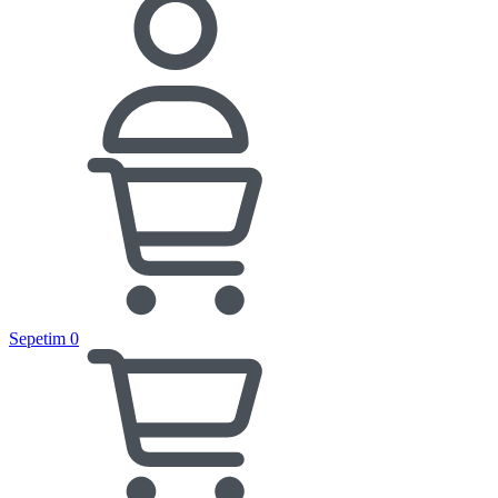
Sepetim
0