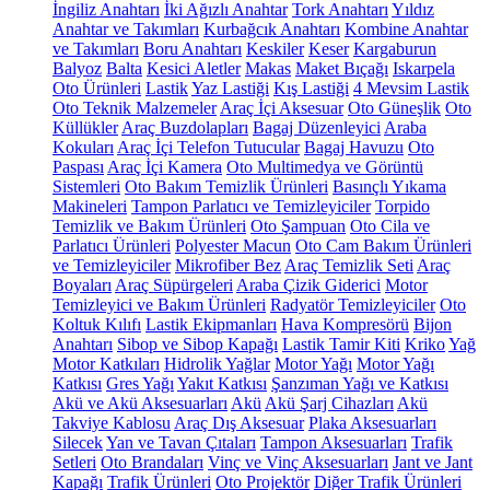
İngiliz Anahtarı
İki Ağızlı Anahtar
Tork Anahtarı
Yıldız
Anahtar ve Takımları
Kurbağcık Anahtarı
Kombine Anahtar
ve Takımları
Boru Anahtarı
Keskiler
Keser
Kargaburun
Balyoz
Balta
Kesici Aletler
Makas
Maket Bıçağı
Iskarpela
Oto Ürünleri
Lastik
Yaz Lastiği
Kış Lastiği
4 Mevsim Lastik
Oto Teknik Malzemeler
Araç İçi Aksesuar
Oto Güneşlik
Oto
Küllükler
Araç Buzdolapları
Bagaj Düzenleyici
Araba
Kokuları
Araç İçi Telefon Tutucular
Bagaj Havuzu
Oto
Paspası
Araç İçi Kamera
Oto Multimedya ve Görüntü
Sistemleri
Oto Bakım Temizlik Ürünleri
Basınçlı Yıkama
Makineleri
Tampon Parlatıcı ve Temizleyiciler
Torpido
Temizlik ve Bakım Ürünleri
Oto Şampuan
Oto Cila ve
Parlatıcı Ürünleri
Polyester Macun
Oto Cam Bakım Ürünleri
ve Temizleyiciler
Mikrofiber Bez
Araç Temizlik Seti
Araç
Boyaları
Araç Süpürgeleri
Araba Çizik Giderici
Motor
Temizleyici ve Bakım Ürünleri
Radyatör Temizleyiciler
Oto
Koltuk Kılıfı
Lastik Ekipmanları
Hava Kompresörü
Bijon
Anahtarı
Sibop ve Sibop Kapağı
Lastik Tamir Kiti
Kriko
Yağ
Motor Katkıları
Hidrolik Yağlar
Motor Yağı
Motor Yağı
Katkısı
Gres Yağı
Yakıt Katkısı
Şanzıman Yağı ve Katkısı
Akü ve Akü Aksesuarları
Akü
Akü Şarj Cihazları
Akü
Takviye Kablosu
Araç Dış Aksesuar
Plaka Aksesuarları
Silecek
Yan ve Tavan Çıtaları
Tampon Aksesuarları
Trafik
Setleri
Oto Brandaları
Vinç ve Vinç Aksesuarları
Jant ve Jant
Kapağı
Trafik Ürünleri
Oto Projektör
Diğer Trafik Ürünleri