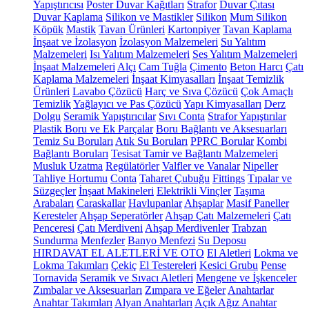
Yapıştırıcısı
Poster Duvar Kağıtları
Strafor
Duvar Çıtası
Duvar Kaplama
Silikon ve Mastikler
Silikon
Mum Silikon
Köpük
Mastik
Tavan Ürünleri
Kartonpiyer
Tavan Kaplama
İnşaat ve İzolasyon
İzolasyon Malzemeleri
Su Yalıtım
Malzemeleri
Isı Yalıtım Malzemeleri
Ses Yalıtım Malzemeleri
İnşaat Malzemeleri
Alçı
Cam Tuğla
Çimento
Beton Harcı
Çatı
Kaplama Malzemeleri
İnşaat Kimyasalları
İnşaat Temizlik
Ürünleri
Lavabo Çözücü
Harç ve Sıva Çözücü
Çok Amaçlı
Temizlik
Yağlayıcı ve Pas Çözücü
Yapı Kimyasalları
Derz
Dolgu
Seramik Yapıştırıcılar
Sıvı Conta
Strafor Yapıştırılar
Plastik Boru ve Ek Parçalar
Boru Bağlantı ve Aksesuarları
Temiz Su Boruları
Atık Su Boruları
PPRC Borular
Kombi
Bağlantı Boruları
Tesisat Tamir ve Bağlantı Malzemeleri
Musluk Uzatma
Regülatörler
Valfler ve Vanalar
Nipeller
Tahliye Hortumu
Conta
Taharet Çubuğu
Fittings
Tıpalar ve
Süzgeçler
İnşaat Makineleri
Elektrikli Vinçler
Taşıma
Arabaları
Caraskallar
Havlupanlar
Ahşaplar
Masif Paneller
Keresteler
Ahşap Seperatörler
Ahşap Çatı Malzemeleri
Çatı
Penceresi
Çatı Merdiveni
Ahşap Merdivenler
Trabzan
Sundurma
Menfezler
Banyo Menfezi
Su Deposu
HIRDAVAT EL ALETLERİ VE OTO
El Aletleri
Lokma ve
Lokma Takımları
Çekiç
El Testereleri
Kesici Grubu
Pense
Tornavida
Seramik ve Sıvacı Aletleri
Mengene ve İşkenceler
Zımbalar ve Aksesuarları
Zımpara ve Eğeler
Anahtarlar
Anahtar Takımları
Alyan Anahtarları
Açık Ağız Anahtar