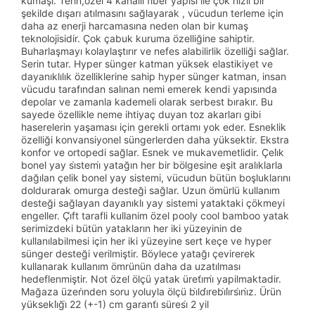
kumaşı. Terin,özel 4 kanallı fiber yapısı ile çok hızlı bir
şekilde dışarı atılmasını sağlayarak , vücudun terleme için
daha az enerji harcamasına neden olan bir kumaş
teknolojisidir. Çok çabuk kuruma özelliğine sahiptir.
Buharlaşmayı kolaylaştırır ve nefes alabilirlik özelliği sağlar.
Serin tutar. Hyper sünger katman yüksek elastikiyet ve
dayanıklılık özelliklerine sahip hyper sünger katman, insan
vücudu tarafından salınan nemi emerek kendi yapısında
depolar ve zamanla kademeli olarak serbest bırakır. Bu
sayede özellikle neme ihtiyaç duyan toz akarları gibi
haserelerin yaşaması için gerekli ortamı yok eder. Esneklik
özelliği konvansiyonel süngerlerden daha yüksektir. Ekstra
konfor ve ortopedi sağlar. Esnek ve mukavemetlidir. Çeli̇k
bonel yay si̇stemi̇ yatağın her bir bölgesine eşit aralıklarla
dağılan çelik bonel yay sistemi, vücudun bütün boşluklarını
doldurarak omurga desteği sağlar. Uzun ömürlü kullanım
desteği sağlayan dayanıklı yay sistemi yataktaki çökmeyi
engeller. Çi̇ft tarafli kullanim özel pooly cool bamboo yatak
serimizdeki bütün yatakların her iki yüzeyinin de
kullanılabilmesi için her iki yüzeyine sert keçe ve hyper
sünger desteği verilmiştir. Böylece yatağı çevirerek
kullanarak kullanım ömrünün daha da uzatılması
hedeflenmiştir. Not özel ölçü yatak üreti̇mi̇ yapilmaktadir.
Mağaza üzeri̇nden soru yoluyla ölçü bi̇ldi̇rebi̇li̇rsi̇ni̇z. Ürün
yüksekli̇ği̇ 22 (+-1) cm garanti̇ süresi̇ 2 yil