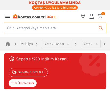
0
Ürün, kategori veya marka ara...
Mobilya
Yatak Odası
Yatak
Sepette %20 İndirim Kazan!
Sepette
3.381,6
TL
Tüm Ürünleri Gör