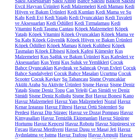
Saksı Aksesuarları
Saksı Altlığı
Bahçe Saksısı
Balkon Saksısı
Evcil Hayvan Ürünleri
Kedi Malzemeleri
Kedi Maması
Kedi
Hijyen ve Bakım Ürünleri
Kedi Kumları
Kedi Mama ve Su
Kabı
Kedi Evi
Kedi Yatağı
Kedi Oyuncakları
Kedi Tuvaleti
ve Aksesuarları
Kedi Ödülleri
Kedi Tırmalaması
Kedi
Vitamini
Kedi Taşıma Çantası
Köpek Malzemeleri
Köpek
Yatağı
Köpek Vitamini
Köpek Oyuncakları
Köpek Mama ve
Su Kabı
Köpek Güvenlik
Köpek Hijyen ve Bakım Ürünleri
Köpek Ödülleri
Köpek Maması
Köpek Kulübesi
Köpek
Tasmaları
Köpek Elbisesi
Köpek Kafesi
Kümesler
Kuş
Malzemeleri
Kuş Sağlık ve Bakım Ürünleri
Kuş Kafesleri ve
Aksesuarları
Kuş Yemi
Kuş Suluk ve Yemlikleri
Çocuk
Bahçe Oyuncakları
Kaydırak ve Salıncak
Oyun Evleri
Çocuk
Bahçe Sandalyeleri
Çocuk Bahçe Masaları
Uçurtma
Çocuk
Scooter
Çocuk Kaykay
Su Tabancası
Şişme Oyuncaklar
Akülü Araba
Su Aktivite Ürünleri
Şişme Havuz
Şişme Deniz
Yatağı
Şişme Deniz Topu
Can Yeleği
Can Simidi ve Deniz
Simidi
Şişme Deniz Kolluğu
Şişme Bot
Havuz Bonesi
Kano
Havuz Malzemeleri
Havuz Yapı Malzemeleri
Nozul
Havuz
Kenar Izgarası
Havuz Filtresi
Havuz Örtü Sistemleri
Su
Perdesi
Havuz Dip Süzgeç
Havuz ve Dozaj Pompası
Havuz
Kimyasalları
Havuz Temizlik Ekipmanları
Havuz Süpürge
Hortumu
Havuz Kepçesi
Havuz Robotu
Havuz Süpürgesi ve
Fırçası
Havuz Merdiveni
Havuz Duşu ve Masaj Jeti
Havuz
Aydınlatma ve Isıtma
Havuz Trafosu
Havuz Ampulü
Havuz