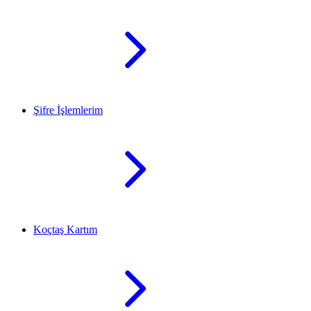
Şifre İşlemlerim
Koçtaş Kartım