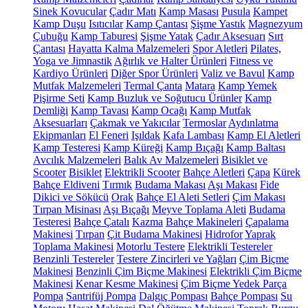
Sinek Kovucular
Çadır Matı
Kamp Masası
Pusula
Kampet
Kamp Duşu
Isıtıcılar
Kamp Çantası
Şişme Yastık
Magnezyum
Çubuğu
Kamp Taburesi
Şişme Yatak
Çadır Aksesuarı
Sırt
Çantası
Hayatta Kalma Malzemeleri
Spor Aletleri
Pilates,
Yoga ve Jimnastik
Ağırlık ve Halter Ürünleri
Fitness ve
Kardiyo Ürünleri
Diğer Spor Ürünleri
Valiz ve Bavul
Kamp
Mutfak Malzemeleri
Termal Çanta
Matara
Kamp Yemek
Pişirme Seti
Kamp Buzluk ve Soğutucu Ürünler
Kamp
Demliği
Kamp Tavası
Kamp Ocağı
Kamp Mutfak
Aksesuarları
Çakmak ve Yakıcılar
Termoslar
Aydınlatma
Ekipmanları
El Feneri
Işıldak
Kafa Lambası
Kamp El Aletleri
Kamp Testeresi
Kamp Küreği
Kamp Bıçağı
Kamp Baltası
Avcılık Malzemeleri
Balık Av Malzemeleri
Bisiklet ve
Scooter
Bisiklet
Elektrikli Scooter
Bahçe Aletleri
Çapa
Kürek
Bahçe Eldiveni
Tırmık
Budama Makası
Aşı Makası
Fide
Dikici ve Sökücü
Orak
Bahçe El Aleti Setleri
Çim Makası
Tırpan Misinası
Aşı Bıçağı
Meyve Toplama Aleti
Budama
Testeresi
Bahçe Çatalı
Kazma
Bahçe Makineleri
Çapalama
Makinesi
Tırpan
Çit Budama Makinesi
Hidrofor
Yaprak
Toplama Makinesi
Motorlu Testere
Elektrikli Testereler
Benzinli Testereler
Testere Zincirleri ve Yağları
Çim Biçme
Makinesi
Benzinli Çim Biçme Makinesi
Elektrikli Çim Biçme
Makinesi
Kenar Kesme Makinesi
Çim Biçme Yedek Parça
Pompa
Santrifüj Pompa
Dalgıç Pompası
Bahçe Pompası
Su