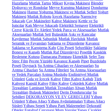
Hazırlama
Mutfak Tartısı
Mikser
Kıyma Makinesi
Blender
Doğrayıcı ve Rondolar
Meyve Kurutma Makinesi
Dondurma
Makinesi
Hamur Yoğurma Makinesi ve Mutfak Şefleri
Yoğurt
Makinesi
Mutfak Robotu
İçecek Hazırlama
Narenciye
Sıkacağı
Çay Makineleri
Kahve Makinesi
Kettle ve Su
Isıtıcılar
Katı Meyve Sıkacağı
Elektrikli Semaver
Elektrikli
Cezve
Küçük Ev Aletleri Yedek Parça ve Aksesuarları
Mutfak
Aksesuarları
Mutfak Seti
Bulaşıklık
Askı ve Kancalar
Kaydırmaz
Mutfak Sabunluk
Mutfak Havluluk
Mutfak
Seramik ve Fayansları
Saklama ve Düzenleme
Kavanoz
Saklama ve Karıştırma Kabı
Çöp Poşeti
Sebzelikler
Saklama
Bonesi ve Kapağı
Mutfak Raf Düzenleyici
Poşetlik
Kaşıklık
Beslenme Kutusu
Damacana Pompası
Ekmeklik
Sefer Tası
Streç Film
Peçete Yüzüğü
Kavanoz Kapağı
Pipet
Buzdolabı
Poşeti
Doypack
Su Arıtma Cihazları ve Aksesuarları
Su
Arıtma Cihazları
Su Arıtma Filtreleri
Su Arıtma Aksesuarları
ve Yedek Parçaları
Arıtma Musluğu
Endüstriyel Mutfak
Ürünleri
Gıda ve İçecek
Kahve
Filtre Kahve Kağıdı
Türk
Kahvesi
Kapsül Kahve
Filtre Kahve
Çekirdek Kahve
Mutfak
Tezgahları
Laminant Mutfak Tezgahları
Ahşap Mutfak
Tezgahları
Bulaşık Makineleri
Derin Dondurucular
Su
Sebilleri
DEKORASYON VE EV GEREÇLERİ
Yılbaşı
Ürünleri
Yılbaşı Ağacı
Yılbaşı Aydınlatmaları
Yılbaşı Ağacı
Süsleri
Yılbaşı Sepeti
Yılbaşı Parti Malzemeleri
Dekoratif
Objeler
Fotoğraf Çerçevesi
Mum
Vazolar
Yapay Çiçekler