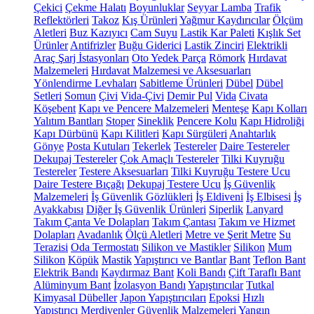
Çekici
Çekme Halatı
Boyunluklar
Seyyar Lamba
Trafik
Reflektörleri
Takoz
Kış Ürünleri
Yağmur Kaydırıcılar
Ölçüm
Aletleri
Buz Kazıyıcı
Cam Suyu
Lastik Kar Paleti
Kışlık Set
Ürünler
Antifrizler
Buğu Giderici
Lastik Zinciri
Elektrikli
Araç Şarj İstasyonları
Oto Yedek Parça
Römork
Hırdavat
Malzemeleri
Hırdavat Malzemesi ve Aksesuarları
Yönlendirme Levhaları
Sabitleme Ürünleri
Dübel
Dübel
Setleri
Somun
Çivi
Vida-Çivi
Demir Pul
Vida
Civata
Köşebent
Kapı ve Pencere Malzemeleri
Menteşe
Kapı Kolları
Yalıtım Bantları
Stoper
Sineklik
Pencere Kolu
Kapı Hidroliği
Kapı Dürbünü
Kapı Kilitleri
Kapı Sürgüleri
Anahtarlık
Gönye
Posta Kutuları
Tekerlek
Testereler
Daire Testereler
Dekupaj Testereler
Çok Amaçlı Testereler
Tilki Kuyruğu
Testereler
Testere Aksesuarları
Tilki Kuyruğu Testere Ucu
Daire Testere Bıçağı
Dekupaj Testere Ucu
İş Güvenlik
Malzemeleri
İş Güvenlik Gözlükleri
İş Eldiveni
İş Elbisesi
İş
Ayakkabısı
Diğer İş Güvenlik Ürünleri
Siperlik
Lanyard
Takım Çanta Ve Dolapları
Takım Çantası
Takım ve Hizmet
Dolapları
Avadanlık
Ölçü Aletleri
Metre ve Şerit Metre
Su
Terazisi
Oda Termostatı
Silikon ve Mastikler
Silikon
Mum
Silikon
Köpük
Mastik
Yapıştırıcı ve Bantlar
Bant
Teflon Bant
Elektrik Bandı
Kaydırmaz Bant
Koli Bandı
Çift Taraflı Bant
Alüminyum Bant
İzolasyon Bandı
Yapıştırıcılar
Tutkal
Kimyasal Dübeller
Japon Yapıştırıcıları
Epoksi
Hızlı
Yapıştırıcı
Merdivenler
Güvenlik Malzemeleri
Yangın