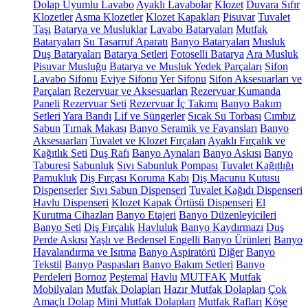
Dolap Uyumlu Lavabo
Ayaklı Lavabolar
Klozet
Duvara Sıfır
Klozetler
Asma Klozetler
Klozet Kapakları
Pisuvar
Tuvalet
Taşı
Batarya ve Musluklar
Lavabo Bataryaları
Mutfak
Bataryaları
Su Tasarruf Aparatı
Banyo Bataryaları
Musluk
Duş Bataryaları
Batarya Setleri
Fotoselli Batarya
Ara Musluk
Pisuvar Musluğu
Batarya ve Musluk Yedek Parçaları
Sifon
Lavabo Sifonu
Eviye Sifonu
Yer Sifonu
Sifon Aksesuarları ve
Parçaları
Rezervuar ve Aksesuarları
Rezervuar Kumanda
Paneli
Rezervuar Seti
Rezervuar İç Takımı
Banyo Bakım
Setleri
Yara Bandı
Lif ve Süngerler
Sıcak Su Torbası
Cımbız
Sabun
Tırnak Makası
Banyo Seramik ve Fayansları
Banyo
Aksesuarları
Tuvalet ve Klozet Fırçaları
Ayaklı Fırçalık ve
Kağıtlık Seti
Duş Rafı
Banyo Aynaları
Banyo Askısı
Banyo
Taburesi
Sabunluk
Sıvı Sabunluk Pompası
Tuvalet Kağıtlığı
Pamukluk
Diş Fırçası Koruma Kabı
Diş Macunu Kutusu
Dispenserler
Sıvı Sabun Dispenseri
Tuvalet Kağıdı Dispenseri
Havlu Dispenseri
Klozet Kapak Örtüsü Dispenseri
El
Kurutma Cihazları
Banyo Etajeri
Banyo Düzenleyicileri
Banyo Seti
Diş Fırçalık
Havluluk
Banyo Kaydırmazı
Duş
Perde Askısı
Yaşlı ve Bedensel Engelli Banyo Ürünleri
Banyo
Havalandırma ve Isıtma
Banyo Aspiratörü
Diğer
Banyo
Tekstil
Banyo Paspasları
Banyo Bakım Setleri
Banyo
Perdeleri
Bornoz
Peştemal
Havlu
MUTFAK
Mutfak
Mobilyaları
Mutfak Dolapları
Hazır Mutfak Dolapları
Çok
Amaçlı Dolap
Mini Mutfak Dolapları
Mutfak Rafları
Köşe