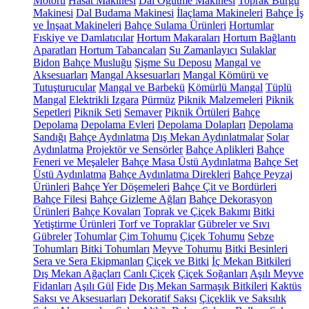
Motoru
Hasat Makinesi
Dal Öğütme Makinesi
Toprak Burgu
Makinesi
Dal Budama Makinesi
İlaçlama Makineleri
Bahçe İş
ve İnşaat Makineleri
Bahçe Sulama Ürünleri
Hortumlar
Fıskiye ve Damlatıcılar
Hortum Makaraları
Hortum Bağlantı
Aparatları
Hortum Tabancaları
Su Zamanlayıcı
Sulaklar
Bidon
Bahçe Musluğu
Şişme Su Deposu
Mangal ve
Aksesuarları
Mangal Aksesuarları
Mangal Kömürü ve
Tutuşturucular
Mangal ve Barbekü
Kömürlü Mangal
Tüplü
Mangal
Elektrikli Izgara
Pürmüz
Piknik Malzemeleri
Piknik
Sepetleri
Piknik Seti
Semaver
Piknik Örtüleri
Bahçe
Depolama
Depolama Evleri
Depolama Dolapları
Depolama
Sandığı
Bahçe Aydınlatma
Dış Mekan Aydınlatmalar
Solar
Aydınlatma
Projektör ve Sensörler
Bahçe Aplikleri
Bahçe
Feneri ve Meşaleler
Bahçe Masa Üstü Aydınlatma
Bahçe Set
Üstü Aydınlatma
Bahçe Aydınlatma Direkleri
Bahçe Peyzaj
Ürünleri
Bahçe Yer Döşemeleri
Bahçe Çit ve Bordürleri
Bahçe Filesi
Bahçe Gizleme Ağları
Bahçe Dekorasyon
Ürünleri
Bahçe Kovaları
Toprak ve Çiçek Bakımı
Bitki
Yetiştirme Ürünleri
Torf ve Topraklar
Gübreler ve Sıvı
Gübreler
Tohumlar
Çim Tohumu
Çiçek Tohumu
Sebze
Tohumları
Bitki Tohumları
Meyve Tohumu
Bitki Besinleri
Sera ve Sera Ekipmanları
Çiçek ve Bitki
İç Mekan Bitkileri
Dış Mekan Ağaçları
Canlı Çiçek
Çiçek Soğanları
Aşılı Meyve
Fidanları
Aşılı Gül
Fide
Dış Mekan Sarmaşık Bitkileri
Kaktüs
Saksı ve Aksesuarları
Dekoratif Saksı
Çiçeklik ve Saksılık