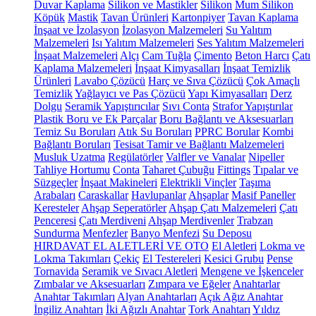
Duvar Kaplama
Silikon ve Mastikler
Silikon
Mum Silikon
Köpük
Mastik
Tavan Ürünleri
Kartonpiyer
Tavan Kaplama
İnşaat ve İzolasyon
İzolasyon Malzemeleri
Su Yalıtım
Malzemeleri
Isı Yalıtım Malzemeleri
Ses Yalıtım Malzemeleri
İnşaat Malzemeleri
Alçı
Cam Tuğla
Çimento
Beton Harcı
Çatı
Kaplama Malzemeleri
İnşaat Kimyasalları
İnşaat Temizlik
Ürünleri
Lavabo Çözücü
Harç ve Sıva Çözücü
Çok Amaçlı
Temizlik
Yağlayıcı ve Pas Çözücü
Yapı Kimyasalları
Derz
Dolgu
Seramik Yapıştırıcılar
Sıvı Conta
Strafor Yapıştırılar
Plastik Boru ve Ek Parçalar
Boru Bağlantı ve Aksesuarları
Temiz Su Boruları
Atık Su Boruları
PPRC Borular
Kombi
Bağlantı Boruları
Tesisat Tamir ve Bağlantı Malzemeleri
Musluk Uzatma
Regülatörler
Valfler ve Vanalar
Nipeller
Tahliye Hortumu
Conta
Taharet Çubuğu
Fittings
Tıpalar ve
Süzgeçler
İnşaat Makineleri
Elektrikli Vinçler
Taşıma
Arabaları
Caraskallar
Havlupanlar
Ahşaplar
Masif Paneller
Keresteler
Ahşap Seperatörler
Ahşap Çatı Malzemeleri
Çatı
Penceresi
Çatı Merdiveni
Ahşap Merdivenler
Trabzan
Sundurma
Menfezler
Banyo Menfezi
Su Deposu
HIRDAVAT EL ALETLERİ VE OTO
El Aletleri
Lokma ve
Lokma Takımları
Çekiç
El Testereleri
Kesici Grubu
Pense
Tornavida
Seramik ve Sıvacı Aletleri
Mengene ve İşkenceler
Zımbalar ve Aksesuarları
Zımpara ve Eğeler
Anahtarlar
Anahtar Takımları
Alyan Anahtarları
Açık Ağız Anahtar
İngiliz Anahtarı
İki Ağızlı Anahtar
Tork Anahtarı
Yıldız