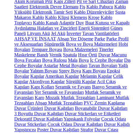
Akım Korumalı Priz
Kapı Zilleri
Pil ve Şarj Cihazları
Zaman
Saatleri
Elektronik Devre Elemanı
Fiş
Kablo Pabucu
Kablo
Yüksüğü
Elektronik Tamir Seti
Kablo Düzenleyiciler
Susta
Makaron Kablo
Kablo Klipsi
Klemens
Kroşe
Kablo
Toplayıcı
Kablo Kanalı
Adaptör
Duy
Buat Kutusu ve Kapağı
Aydınlatma Halatları ve Zincirleri
Enerji Sistemleri
Güneş
Paneli
Lityum Akü
Jel Akü
İnverter
Tavan Vantilatörleri
AHŞAP VE İNŞAAT
Ahşap Yer Döşeme
Parke
Parke Profil
ve Aksesuarları
Süpürgelik
Boya ve Boya Malzemeleri
Hobi
Boyaları
Tempare Boyası
Boya Malzemeleri
Tinerler
Maskeleme Bandı
Vernik
Spatula
Hışır Örtü
Duvar Macunu
Boya Fırçaları
Boya Rulosu
Mala
Boya
İç Cephe Boyalar
Dış
Cephe Boyalar
Astarlar
Metal Boyaları
Tavan Boyaları
Yağlı
Boyalar
Yalıtım Boyası
Sprey Boya
Kapı Boyası
Epoksi
Boyalar
Kapılar
Amerikan Kapılar
Melamin Kapılar
Çelik
Kapılar
Akordiyon Kapılar
Sürgülü Kapılar
Acil Çıkış
Kapıları
Kapı Kolları
Seramik ve Fayans
Banyo Seramik ve
Fayansları
Yer Seramik ve Fayansları
Mutfak Seramik ve
Fayansları
Karo
Mozaik
Mutfak Tezgahları
Laminant Mutfak
Tezgahları
Ahşap Mutfak Tezgahları
PVC Zemin Kaplama
Duvar Ürünleri
Duvar Kağıtları
Boyanabilir Duvar Kağıtları
3 Boyutlu Duvar Kağıtları
Duvar Stickerları ve Etiketleri
Dekoratif Duvar Kağıtları
Yapışkanlı Folyolar
Çocuk Odası
Duvar Stickerları
Çocuk Odası Duvar Kağıtları
Duvar Kağıdı
Yapıştırıcısı
Poster Duvar Kağıtları
Strafor
Duvar Çıtası