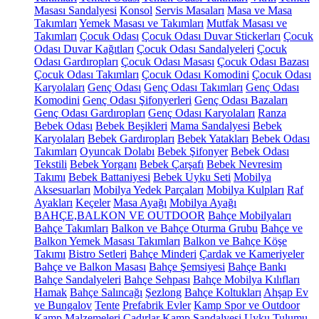
Masası Sandalyesi
Konsol
Servis Masaları
Masa ve Masa
Takımları
Yemek Masası ve Takımları
Mutfak Masası ve
Takımları
Çocuk Odası
Çocuk Odası Duvar Stickerları
Çocuk
Odası Duvar Kağıtları
Çocuk Odası Sandalyeleri
Çocuk
Odası Gardıropları
Çocuk Odası Masası
Çocuk Odası Bazası
Çocuk Odası Takımları
Çocuk Odası Komodini
Çocuk Odası
Karyolaları
Genç Odası
Genç Odası Takımları
Genç Odası
Komodini
Genç Odası Şifonyerleri
Genç Odası Bazaları
Genç Odası Gardıropları
Genç Odası Karyolaları
Ranza
Bebek Odası
Bebek Beşikleri
Mama Sandalyesi
Bebek
Karyolaları
Bebek Gardıropları
Bebek Yatakları
Bebek Odası
Takımları
Oyuncak Dolabı
Bebek Şifonyer
Bebek Odası
Tekstili
Bebek Yorganı
Bebek Çarşafı
Bebek Nevresim
Takımı
Bebek Battaniyesi
Bebek Uyku Seti
Mobilya
Aksesuarları
Mobilya Yedek Parçaları
Mobilya Kulpları
Raf
Ayakları
Keçeler
Masa Ayağı
Mobilya Ayağı
BAHÇE,BALKON VE OUTDOOR
Bahçe Mobilyaları
Bahçe Takımları
Balkon ve Bahçe Oturma Grubu
Bahçe ve
Balkon Yemek Masası Takımları
Balkon ve Bahçe Köşe
Takımı
Bistro Setleri
Bahçe Minderi
Çardak ve Kameriyeler
Bahçe ve Balkon Masası
Bahçe Şemsiyesi
Bahçe Bankı
Bahçe Sandalyeleri
Bahçe Sehpası
Bahçe Mobilya Kılıfları
Hamak
Bahçe Salıncağı
Şezlong
Bahçe Koltukları
Ahşap Ev
ve Bungalov
Tente
Prefabrik Evler
Kamp Spor ve Outdoor
Kamp Malzemeleri
Çadırlar
Kamp Sandalyesi
Uyku Tulumu