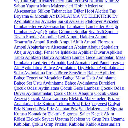
Şiş
Takı Yapım Malzemeleri
Takı Pensesi
Boncuk
Mum &
Sabun Yapımı
Mum Malzemeleri
Hobi Aletleri ve
Aksesuarları
Silikon Tabancaları
Diğer Hobi Aletleri
Taş
Boyama & Mozaik
AYDINLATMA VE ELEKTRİK
Ev
Aydınlatmaları
Avizeler
Sarkıt Avizeler
Plafonyer Avizeler
Lambaderler ve Aksesuarları
Lambader
Lambader Başlığı
Lambader Ayağı
Spotlar
Gömme Spotlar
Sıvaüstü Spotlar
Tavan Spotlar
Ampuller
Led Ampul
Halojen Ampul
Tasarruflu Ampul
Rustik Ampul
Akıllı Ampul
Floresan
Ampul
Abajurlar ve Aksesuarları
Abajur
Abajur Şapkaları
Abajur Ayaklığı
Fener ve Işıldaklar
Aplikler
Duvar Aplikleri
Tablo Aplikleri
Banyo Aplikleri
Lamba
Gece Lambaları
Masa
Lambaları
Led Şerit
Armatür
Led Armatür
Led Panel
Tezgah
Altı Aydınlatma
Bahçe Aydınlatma
Dış Mekan Aydınlatmalar
Solar Aydınlatma
Projektör ve Sensörler
Bahçe Aplikleri
Bahçe Feneri ve Meşaleler
Bahçe Masa Üstü Aydınlatma
Bahçe Set Üstü Aydınlatma
Bahçe Aydınlatma Direkleri
Çocuk Odası Aydınlatma
Çocuk Gece Lambası
Çocuk Odası
Duvar Aydınlatmaları
Çocuk Odası Abajuru
Çocuk Odası
Avizesi
Çocuk Masa Lambası
Elektrik Malzemeleri
Priz ve
Anahtarlar
Priz Kutusu
Telefon Prizi
Priz Çerçevesi
Golyat
Priz
Nümeris Priz
Priz
Anahtar Priz
Şalt Malzemeleri
Sigorta
Kutusu
Kontaktör
Elektrik Sigortası
Şalter
Kaçak Akım
Rölesi
Elektrik Sayacı
Uzatma Kablosu ve Grup Priz
Uzatma
Kabloları
Çoklu Grup Prizleri
Kablolar
Kablo Aksesuarları