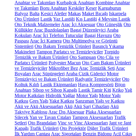
Anahtar ve Takımları
Kurbağcık Anahtarı
Kombine Anahtar
ve Takımları
Boru Anahtarı
Keskiler
Keser
Kargaburun
Balyoz
Balta
Kesici Aletler
Makas
Maket Bıçağı
Iskarpela
Oto Ürünleri
Lastik
Yaz Lastiği
Kış Lastiği
4 Mevsim Lastik
Oto Teknik Malzemeler
Araç İçi Aksesuar
Oto Güneşlik
Oto
Küllükler
Araç Buzdolapları
Bagaj Düzenleyici
Araba
Kokuları
Araç İçi Telefon Tutucular
Bagaj Havuzu
Oto
Paspası
Araç İçi Kamera
Oto Multimedya ve Görüntü
Sistemleri
Oto Bakım Temizlik Ürünleri
Basınçlı Yıkama
Makineleri
Tampon Parlatıcı ve Temizleyiciler
Torpido
Temizlik ve Bakım Ürünleri
Oto Şampuan
Oto Cila ve
Parlatıcı Ürünleri
Polyester Macun
Oto Cam Bakım Ürünleri
ve Temizleyiciler
Mikrofiber Bez
Araç Temizlik Seti
Araç
Boyaları
Araç Süpürgeleri
Araba Çizik Giderici
Motor
Temizleyici ve Bakım Ürünleri
Radyatör Temizleyiciler
Oto
Koltuk Kılıfı
Lastik Ekipmanları
Hava Kompresörü
Bijon
Anahtarı
Sibop ve Sibop Kapağı
Lastik Tamir Kiti
Kriko
Yağ
Motor Katkıları
Hidrolik Yağlar
Motor Yağı
Motor Yağı
Katkısı
Gres Yağı
Yakıt Katkısı
Şanzıman Yağı ve Katkısı
Akü ve Akü Aksesuarları
Akü
Akü Şarj Cihazları
Akü
Takviye Kablosu
Araç Dış Aksesuar
Plaka Aksesuarları
Silecek
Yan ve Tavan Çıtaları
Tampon Aksesuarları
Trafik
Setleri
Oto Brandaları
Vinç ve Vinç Aksesuarları
Jant ve Jant
Kapağı
Trafik Ürünleri
Oto Projektör
Diğer Trafik Ürünleri
İlk Yardım Çantası
Araç Sigortaları
Benzin Bidonu
Acil Çıkış