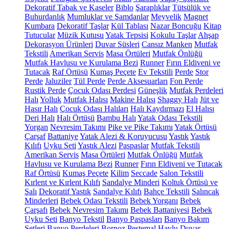
Dekoratif Tabak ve Kaseler
Biblo
Şaraplıklar
Tütsülük ve
Buhurdanlık
Mumluklar ve Şamdanlar
Meyvelik
Magnet
Kumbara
Dekoratif Taşlar
Kül Tablası
Nazar Boncuğu
Kitap
Tutucular
Müzik Kutusu
Yatak Tepsisi
Kokulu Taşlar
Ahşap
Dekorasyon Ürünleri
Duvar Süsleri
Cansız Manken
Mutfak
Tekstili
Amerikan Servis
Masa Örtüleri
Mutfak Önlüğü
Mutfak Havlusu ve Kurulama Bezi
Runner
Fırın Eldiveni ve
Tutacak
Raf Örtüsü
Kumaş Peçete
Ev Tekstili
Perde
Stor
Perde
Jaluziler
Tül Perde
Perde Aksesuarları
Fon Perde
Rustik Perde
Çocuk Odası Perdesi
Güneşlik
Mutfak Perdeleri
Halı
Yolluk
Mutfak Halısı
Makine Halısı
Shaggy Halı
Jüt ve
Hasır Halı
Çocuk Odası Halıları
Halı Kaydırmazı
El Halısı
Deri Halı
Halı Örtüsü
Bambu Halı
Yatak Odası Tekstili
Yorgan
Nevresim Takımı
Pike ve Pike Takımı
Yatak Örtüsü
Çarşaf
Battaniye
Yatak Alezi & Koruyucusu
Yastık
Yastık
Kılıfı
Uyku Seti
Yastık Alezi
Paspaslar
Mutfak Tekstili
Amerikan Servis
Masa Örtüleri
Mutfak Önlüğü
Mutfak
Havlusu ve Kurulama Bezi
Runner
Fırın Eldiveni ve Tutacak
Raf Örtüsü
Kumaş Peçete
Kilim
Seccade
Salon Tekstili
Kırlent ve Kırlent Kılıfı
Sandalye Minderi
Koltuk Örtüsü ve
Şalı
Dekoratif Yastık
Sandalye Kılıfı
Bahçe Tekstili
Salıncak
Minderleri
Bebek Odası Tekstili
Bebek Yorganı
Bebek
Çarşafı
Bebek Nevresim Takımı
Bebek Battaniyesi
Bebek
Uyku Seti
Banyo Tekstil
Banyo Paspasları
Banyo Bakım
Setleri
Banyo Perdeleri
Bornoz
Peştemal
Havlu
Duvar