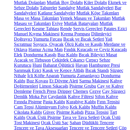
Mutfak Dolapları
Mutfak Boy Dolabı
Kiler Dolabı
Ekmek ve
Sebze Dolabı
Tabureler
Sandalye
Mutfak Sandalyeleri
Bar
Sandalyeleri
Katlanır Sandalyeler
Mutfak Köşe Takımları
Masa ve Masa Takımları
Yemek Masası ve Takımları
Mutfak
Masası ve Takımları
Eviye
Mutfak Bataryaları
Mutfak
Gereçleri
Kesme Tahtası
Rende
Servis Gereçleri
Patates Ezici
Manuel Kıyma Makinesi
Krema Pompası
Dilimleyici
Doğrayıcı
Yumurta Fırçası
Bıçak ve Bıçak Setleri
Yağ
Sıçratmaz
Soyucu, Oyacak
Ölçü Kabı ve Kaşığı
Merdane ve
Oklava
Hamur Açma Matı
Fındık Kıracağı ve Ceviz Kıracağı
Elek
Dondurma Kaşığı
Buz Kalıbı
Bıçak Bileyici Masat
Açacak ve Tirbuşon
Çekirdek Çıkarıcı
Çırpıcı
Sebze
Kurutucu
Huni
Baharat Öğütücü
Havan
Hamburger Presi
Sarımsak Ezici
Kaşık ve Kepçe Altlığı
Bıçak Standı
Süzgeç
Nihale
İçli Köfte Aparatı
Yumurta Zamanlayıcı
Dondurma
Kalıbı
Buz Kovası
Et Dövme Aleti
Sarma Makinesi
Kahve
Değirmenleri
Limon Sıkacağı
Pişirme Grubu
Çay ve Kahve
Demleme
French Press
Dripper
Chemex
Cezve
Çay Süzgeci
Demlik
Moka Pot
Çaydanlık
Kahve Filtresi
Sifon Kahve
Fırında Pişirme
Pasta Kalıbı
Kurabiye Kalıbı
Fırın Tepsisi
Cam Tepsi
Alüminyum Folyo
Kek Kalıbı
Muffin Kalıbı
Çikolata Kalıbı
Güveç
Pişirme Kağıdı
Pizza Tepsisi
Tart
Kalıbı
Ocak Üstü Pişirme
Tava ve Tava Setleri
Ocak Üstü
Tost Makinesi
Ocak Üstü Sac
Sahan
Düdüklü Tencere
Tencere ve Tava Aksesuarları
Tencere ve Tencere Setleri
Çöp