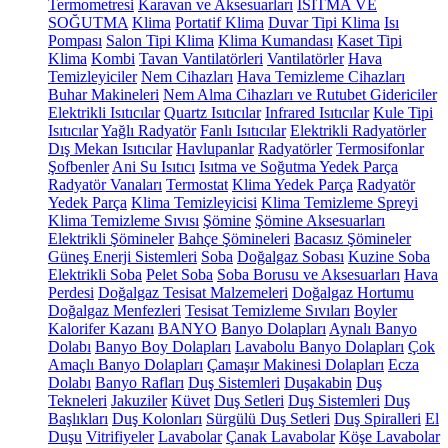
Termometresi
Karavan ve Aksesuarları
ISITMA VE
SOĞUTMA
Klima
Portatif Klima
Duvar Tipi Klima
Isı
Pompası
Salon Tipi Klima
Klima Kumandası
Kaset Tipi
Klima
Kombi
Tavan Vantilatörleri
Vantilatörler
Hava
Temizleyiciler
Nem Cihazları
Hava Temizleme Cihazları
Buhar Makineleri
Nem Alma Cihazları ve Rutubet Gidericiler
Elektrikli Isıtıcılar
Quartz Isıtıcılar
Infrared Isıtıcılar
Kule Tipi
Isıtıcılar
Yağlı Radyatör
Fanlı Isıtıcılar
Elektrikli Radyatörler
Dış Mekan Isıtıcılar
Havlupanlar
Radyatörler
Termosifonlar
Şofbenler
Ani Su Isıtıcı
Isıtma ve Soğutma Yedek Parça
Radyatör Vanaları
Termostat
Klima Yedek Parça
Radyatör
Yedek Parça
Klima Temizleyicisi
Klima Temizleme Spreyi
Klima Temizleme Sıvısı
Şömine
Şömine Aksesuarları
Elektrikli Şömineler
Bahçe Şömineleri
Bacasız Şömineler
Güneş Enerji Sistemleri
Soba
Doğalgaz Sobası
Kuzine Soba
Elektrikli Soba
Pelet Soba
Soba Borusu ve Aksesuarları
Hava
Perdesi
Doğalgaz Tesisat Malzemeleri
Doğalgaz Hortumu
Doğalgaz Menfezleri
Tesisat Temizleme Sıvıları
Boyler
Kalorifer Kazanı
BANYO
Banyo Dolapları
Aynalı Banyo
Dolabı
Banyo Boy Dolapları
Lavabolu Banyo Dolapları
Çok
Amaçlı Banyo Dolapları
Çamaşır Makinesi Dolapları
Ecza
Dolabı
Banyo Rafları
Duş Sistemleri
Duşakabin
Duş
Tekneleri
Jakuziler
Küvet
Duş Setleri
Duş Sistemleri
Duş
Başlıkları
Duş Kolonları
Sürgülü Duş Setleri
Duş Spiralleri
El
Duşu
Vitrifiyeler
Lavabolar
Çanak Lavabolar
Köşe Lavabolar