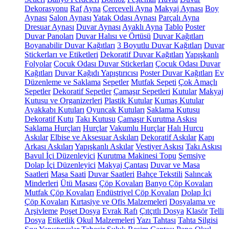
Dekorasyonu
Raf
Ayna
Çerçeveli Ayna
Makyaj Aynası
Boy
Aynası
Salon Aynası
Yatak Odası Aynası
Parçalı Ayna
Dresuar Aynası
Duvar Aynası
Ayaklı Ayna
Tablo
Poster
Duvar Panoları
Duvar Halısı ve Örtüsü
Duvar Kağıtları
Boyanabilir Duvar Kağıtları
3 Boyutlu Duvar Kağıtları
Duvar
Stickerları ve Etiketleri
Dekoratif Duvar Kağıtları
Yapışkanlı
Folyolar
Çocuk Odası Duvar Stickerları
Çocuk Odası Duvar
Kağıtları
Duvar Kağıdı Yapıştırıcısı
Poster Duvar Kağıtları
Ev
Düzenleme ve Saklama
Sepetler
Mutfak Sepeti
Çok Amaçlı
Sepetler
Dekoratif Sepetler
Çamaşır Sepetleri
Kutular
Makyaj
Kutusu ve Organizerleri
Plastik Kutular
Kumaş Kutular
Ayakkabı Kutuları
Oyuncak Kutuları
Saklama Kutusu
Dekoratif Kutu
Takı Kutusu
Çamaşır Kurutma Askısı
Saklama Hurçları
Hurçlar
Vakumlu Hurçlar
Halı Hurcu
Askılar
Elbise ve Aksesuar Askıları
Dekoratif Askılar
Kapı
Arkası Askıları
Yapışkanlı Askılar
Vestiyer Askısı
Takı Askısı
Bavul İçi Düzenleyici
Kurutma Makinesi Topu
Şemsiye
Dolap İçi Düzenleyici
Makyaj Çantası
Duvar ve Masa
Saatleri
Masa Saati
Duvar Saatleri
Bahçe Tekstili
Salıncak
Minderleri
Ütü Masası
Çöp Kovaları
Banyo Çöp Kovaları
Mutfak Çöp Kovaları
Endüstriyel Çöp Kovaları
Dolap İçi
Çöp Kovaları
Kırtasiye ve Ofis Malzemeleri
Dosyalama ve
Arşivleme
Poşet Dosya
Evrak Rafı
Çıtçıtlı Dosya
Klasör
Telli
Dosya
Etiketlik
Okul Malzemeleri
Yazı Tahtası
Tahta Silgisi