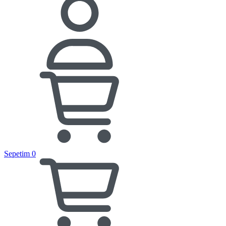
Sepetim
0