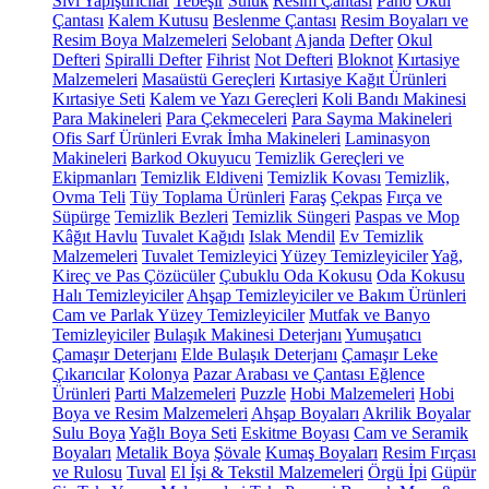
Sıvı Yapıştırıcılar
Tebeşir
Suluk
Resim Çantası
Pano
Okul
Çantası
Kalem Kutusu
Beslenme Çantası
Resim Boyaları ve
Resim Boya Malzemeleri
Selobant
Ajanda
Defter
Okul
Defteri
Spiralli Defter
Fihrist
Not Defteri
Bloknot
Kırtasiye
Malzemeleri
Masaüstü Gereçleri
Kırtasiye Kağıt Ürünleri
Kırtasiye Seti
Kalem ve Yazı Gereçleri
Koli Bandı Makinesi
Para Makineleri
Para Çekmeceleri
Para Sayma Makineleri
Ofis Sarf Ürünleri
Evrak İmha Makineleri
Laminasyon
Makineleri
Barkod Okuyucu
Temizlik Gereçleri ve
Ekipmanları
Temizlik Eldiveni
Temizlik Kovası
Temizlik,
Ovma Teli
Tüy Toplama Ürünleri
Faraş
Çekpas
Fırça ve
Süpürge
Temizlik Bezleri
Temizlik Süngeri
Paspas ve Mop
Kâğıt Havlu
Tuvalet Kağıdı
Islak Mendil
Ev Temizlik
Malzemeleri
Tuvalet Temizleyici
Yüzey Temizleyiciler
Yağ,
Kireç ve Pas Çözücüler
Çubuklu Oda Kokusu
Oda Kokusu
Halı Temizleyiciler
Ahşap Temizleyiciler ve Bakım Ürünleri
Cam ve Parlak Yüzey Temizleyiciler
Mutfak ve Banyo
Temizleyiciler
Bulaşık Makinesi Deterjanı
Yumuşatıcı
Çamaşır Deterjanı
Elde Bulaşık Deterjanı
Çamaşır Leke
Çıkarıcılar
Kolonya
Pazar Arabası ve Çantası
Eğlence
Ürünleri
Parti Malzemeleri
Puzzle
Hobi Malzemeleri
Hobi
Boya ve Resim Malzemeleri
Ahşap Boyaları
Akrilik Boyalar
Sulu Boya
Yağlı Boya Seti
Eskitme Boyası
Cam ve Seramik
Boyaları
Metalik Boya
Şövale
Kumaş Boyaları
Resim Fırçası
ve Rulosu
Tuval
El İşi & Tekstil Malzemeleri
Örgü İpi
Güpür