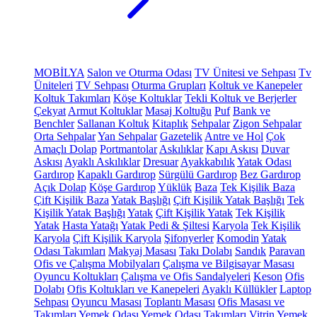
MOBİLYA
Salon ve Oturma Odası
TV Ünitesi ve Sehpası
Tv
Üniteleri
TV Sehpası
Oturma Grupları
Koltuk ve Kanepeler
Koltuk Takımları
Köşe Koltuklar
Tekli Koltuk ve Berjerler
Çekyat
Armut Koltuklar
Masaj Koltuğu
Puf
Bank ve
Benchler
Sallanan Koltuk
Kitaplık
Sehpalar
Zigon Sehpalar
Orta Sehpalar
Yan Sehpalar
Gazetelik
Antre ve Hol
Çok
Amaçlı Dolap
Portmantolar
Askılıklar
Kapı Askısı
Duvar
Askısı
Ayaklı Askılıklar
Dresuar
Ayakkabılık
Yatak Odası
Gardırop
Kapaklı Gardırop
Sürgülü Gardırop
Bez Gardırop
Açık Dolap
Köşe Gardırop
Yüklük
Baza
Tek Kişilik Baza
Çift Kişilik Baza
Yatak Başlığı
Çift Kişilik Yatak Başlığı
Tek
Kişilik Yatak Başlığı
Yatak
Çift Kişilik Yatak
Tek Kişilik
Yatak
Hasta Yatağı
Yatak Pedi & Şiltesi
Karyola
Tek Kişilik
Karyola
Çift Kişilik Karyola
Şifonyerler
Komodin
Yatak
Odası Takımları
Makyaj Masası
Takı Dolabı
Sandık
Paravan
Ofis ve Çalışma Mobilyaları
Çalışma ve Bilgisayar Masası
Oyuncu Koltukları
Çalışma ve Ofis Sandalyeleri
Keson
Ofis
Dolabı
Ofis Koltukları ve Kanepeleri
Ayaklı Küllükler
Laptop
Sehpası
Oyuncu Masası
Toplantı Masası
Ofis Masası ve
Takımları
Yemek Odası
Yemek Odası Takımları
Vitrin
Yemek