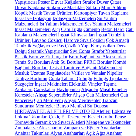
Yapıştırıcısı
Poster Duvar Kağıtları
Strafor
Duvar Çıtası
Duvar Kaplama
Silikon ve Mastikler
Silikon
Mum Silikon
Köpük
Mastik
Tavan Ürünleri
Kartonpiyer
Tavan Kaplama
İnşaat ve İzolasyon
İzolasyon Malzemeleri
Su Yalıtım
Malzemeleri
Isı Yalıtım Malzemeleri
Ses Yalıtım Malzemeleri
İnşaat Malzemeleri
Alçı
Cam Tuğla
Çimento
Beton Harcı
Çatı
Kaplama Malzemeleri
İnşaat Kimyasalları
İnşaat Temizlik
Ürünleri
Lavabo Çözücü
Harç ve Sıva Çözücü
Çok Amaçlı
Temizlik
Yağlayıcı ve Pas Çözücü
Yapı Kimyasalları
Derz
Dolgu
Seramik Yapıştırıcılar
Sıvı Conta
Strafor Yapıştırılar
Plastik Boru ve Ek Parçalar
Boru Bağlantı ve Aksesuarları
Temiz Su Boruları
Atık Su Boruları
PPRC Borular
Kombi
Bağlantı Boruları
Tesisat Tamir ve Bağlantı Malzemeleri
Musluk Uzatma
Regülatörler
Valfler ve Vanalar
Nipeller
Tahliye Hortumu
Conta
Taharet Çubuğu
Fittings
Tıpalar ve
Süzgeçler
İnşaat Makineleri
Elektrikli Vinçler
Taşıma
Arabaları
Caraskallar
Havlupanlar
Ahşaplar
Masif Paneller
Keresteler
Ahşap Seperatörler
Ahşap Çatı Malzemeleri
Çatı
Penceresi
Çatı Merdiveni
Ahşap Merdivenler
Trabzan
Sundurma
Menfezler
Banyo Menfezi
Su Deposu
HIRDAVAT EL ALETLERİ VE OTO
El Aletleri
Lokma ve
Lokma Takımları
Çekiç
El Testereleri
Kesici Grubu
Pense
Tornavida
Seramik ve Sıvacı Aletleri
Mengene ve İşkenceler
Zımbalar ve Aksesuarları
Zımpara ve Eğeler
Anahtarlar
Anahtar Takımları
Alyan Anahtarları
Açık Ağız Anahtar