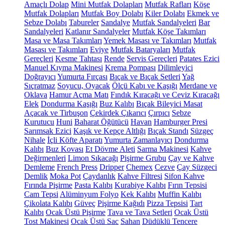
Amaçlı Dolap
Mini Mutfak Dolapları
Mutfak Rafları
Köşe
Mutfak Dolapları
Mutfak Boy Dolabı
Kiler Dolabı
Ekmek ve
Sebze Dolabı
Tabureler
Sandalye
Mutfak Sandalyeleri
Bar
Sandalyeleri
Katlanır Sandalyeler
Mutfak Köşe Takımları
Masa ve Masa Takımları
Yemek Masası ve Takımları
Mutfak
Masası ve Takımları
Eviye
Mutfak Bataryaları
Mutfak
Gereçleri
Kesme Tahtası
Rende
Servis Gereçleri
Patates Ezici
Manuel Kıyma Makinesi
Krema Pompası
Dilimleyici
Doğrayıcı
Yumurta Fırçası
Bıçak ve Bıçak Setleri
Yağ
Sıçratmaz
Soyucu, Oyacak
Ölçü Kabı ve Kaşığı
Merdane ve
Oklava
Hamur Açma Matı
Fındık Kıracağı ve Ceviz Kıracağı
Elek
Dondurma Kaşığı
Buz Kalıbı
Bıçak Bileyici Masat
Açacak ve Tirbuşon
Çekirdek Çıkarıcı
Çırpıcı
Sebze
Kurutucu
Huni
Baharat Öğütücü
Havan
Hamburger Presi
Sarımsak Ezici
Kaşık ve Kepçe Altlığı
Bıçak Standı
Süzgeç
Nihale
İçli Köfte Aparatı
Yumurta Zamanlayıcı
Dondurma
Kalıbı
Buz Kovası
Et Dövme Aleti
Sarma Makinesi
Kahve
Değirmenleri
Limon Sıkacağı
Pişirme Grubu
Çay ve Kahve
Demleme
French Press
Dripper
Chemex
Cezve
Çay Süzgeci
Demlik
Moka Pot
Çaydanlık
Kahve Filtresi
Sifon Kahve
Fırında Pişirme
Pasta Kalıbı
Kurabiye Kalıbı
Fırın Tepsisi
Cam Tepsi
Alüminyum Folyo
Kek Kalıbı
Muffin Kalıbı
Çikolata Kalıbı
Güveç
Pişirme Kağıdı
Pizza Tepsisi
Tart
Kalıbı
Ocak Üstü Pişirme
Tava ve Tava Setleri
Ocak Üstü
Tost Makinesi
Ocak Üstü Sac
Sahan
Düdüklü Tencere