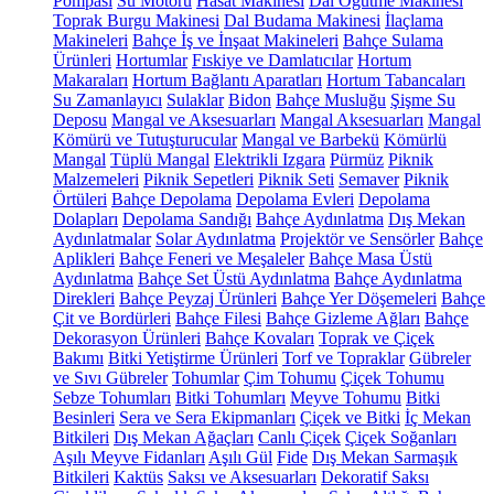
Pompası
Su Motoru
Hasat Makinesi
Dal Öğütme Makinesi
Toprak Burgu Makinesi
Dal Budama Makinesi
İlaçlama
Makineleri
Bahçe İş ve İnşaat Makineleri
Bahçe Sulama
Ürünleri
Hortumlar
Fıskiye ve Damlatıcılar
Hortum
Makaraları
Hortum Bağlantı Aparatları
Hortum Tabancaları
Su Zamanlayıcı
Sulaklar
Bidon
Bahçe Musluğu
Şişme Su
Deposu
Mangal ve Aksesuarları
Mangal Aksesuarları
Mangal
Kömürü ve Tutuşturucular
Mangal ve Barbekü
Kömürlü
Mangal
Tüplü Mangal
Elektrikli Izgara
Pürmüz
Piknik
Malzemeleri
Piknik Sepetleri
Piknik Seti
Semaver
Piknik
Örtüleri
Bahçe Depolama
Depolama Evleri
Depolama
Dolapları
Depolama Sandığı
Bahçe Aydınlatma
Dış Mekan
Aydınlatmalar
Solar Aydınlatma
Projektör ve Sensörler
Bahçe
Aplikleri
Bahçe Feneri ve Meşaleler
Bahçe Masa Üstü
Aydınlatma
Bahçe Set Üstü Aydınlatma
Bahçe Aydınlatma
Direkleri
Bahçe Peyzaj Ürünleri
Bahçe Yer Döşemeleri
Bahçe
Çit ve Bordürleri
Bahçe Filesi
Bahçe Gizleme Ağları
Bahçe
Dekorasyon Ürünleri
Bahçe Kovaları
Toprak ve Çiçek
Bakımı
Bitki Yetiştirme Ürünleri
Torf ve Topraklar
Gübreler
ve Sıvı Gübreler
Tohumlar
Çim Tohumu
Çiçek Tohumu
Sebze Tohumları
Bitki Tohumları
Meyve Tohumu
Bitki
Besinleri
Sera ve Sera Ekipmanları
Çiçek ve Bitki
İç Mekan
Bitkileri
Dış Mekan Ağaçları
Canlı Çiçek
Çiçek Soğanları
Aşılı Meyve Fidanları
Aşılı Gül
Fide
Dış Mekan Sarmaşık
Bitkileri
Kaktüs
Saksı ve Aksesuarları
Dekoratif Saksı