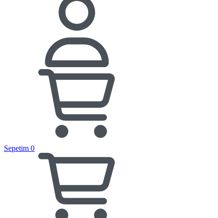
Sepetim
0