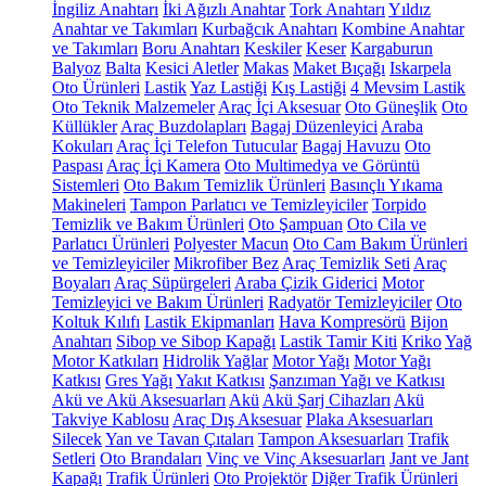
İngiliz Anahtarı
İki Ağızlı Anahtar
Tork Anahtarı
Yıldız
Anahtar ve Takımları
Kurbağcık Anahtarı
Kombine Anahtar
ve Takımları
Boru Anahtarı
Keskiler
Keser
Kargaburun
Balyoz
Balta
Kesici Aletler
Makas
Maket Bıçağı
Iskarpela
Oto Ürünleri
Lastik
Yaz Lastiği
Kış Lastiği
4 Mevsim Lastik
Oto Teknik Malzemeler
Araç İçi Aksesuar
Oto Güneşlik
Oto
Küllükler
Araç Buzdolapları
Bagaj Düzenleyici
Araba
Kokuları
Araç İçi Telefon Tutucular
Bagaj Havuzu
Oto
Paspası
Araç İçi Kamera
Oto Multimedya ve Görüntü
Sistemleri
Oto Bakım Temizlik Ürünleri
Basınçlı Yıkama
Makineleri
Tampon Parlatıcı ve Temizleyiciler
Torpido
Temizlik ve Bakım Ürünleri
Oto Şampuan
Oto Cila ve
Parlatıcı Ürünleri
Polyester Macun
Oto Cam Bakım Ürünleri
ve Temizleyiciler
Mikrofiber Bez
Araç Temizlik Seti
Araç
Boyaları
Araç Süpürgeleri
Araba Çizik Giderici
Motor
Temizleyici ve Bakım Ürünleri
Radyatör Temizleyiciler
Oto
Koltuk Kılıfı
Lastik Ekipmanları
Hava Kompresörü
Bijon
Anahtarı
Sibop ve Sibop Kapağı
Lastik Tamir Kiti
Kriko
Yağ
Motor Katkıları
Hidrolik Yağlar
Motor Yağı
Motor Yağı
Katkısı
Gres Yağı
Yakıt Katkısı
Şanzıman Yağı ve Katkısı
Akü ve Akü Aksesuarları
Akü
Akü Şarj Cihazları
Akü
Takviye Kablosu
Araç Dış Aksesuar
Plaka Aksesuarları
Silecek
Yan ve Tavan Çıtaları
Tampon Aksesuarları
Trafik
Setleri
Oto Brandaları
Vinç ve Vinç Aksesuarları
Jant ve Jant
Kapağı
Trafik Ürünleri
Oto Projektör
Diğer Trafik Ürünleri