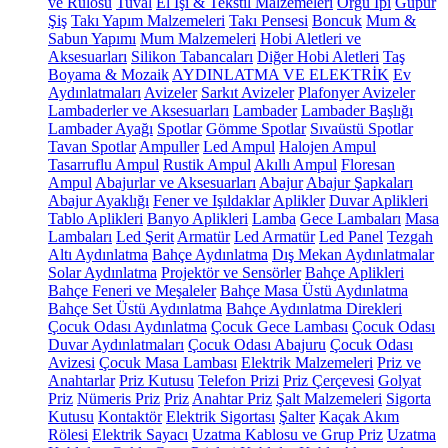
ve Rulosu
Tuval
El İşi & Tekstil Malzemeleri
Örgü İpi
Güpür
Şiş
Takı Yapım Malzemeleri
Takı Pensesi
Boncuk
Mum &
Sabun Yapımı
Mum Malzemeleri
Hobi Aletleri ve
Aksesuarları
Silikon Tabancaları
Diğer Hobi Aletleri
Taş
Boyama & Mozaik
AYDINLATMA VE ELEKTRİK
Ev
Aydınlatmaları
Avizeler
Sarkıt Avizeler
Plafonyer Avizeler
Lambaderler ve Aksesuarları
Lambader
Lambader Başlığı
Lambader Ayağı
Spotlar
Gömme Spotlar
Sıvaüstü Spotlar
Tavan Spotlar
Ampuller
Led Ampul
Halojen Ampul
Tasarruflu Ampul
Rustik Ampul
Akıllı Ampul
Floresan
Ampul
Abajurlar ve Aksesuarları
Abajur
Abajur Şapkaları
Abajur Ayaklığı
Fener ve Işıldaklar
Aplikler
Duvar Aplikleri
Tablo Aplikleri
Banyo Aplikleri
Lamba
Gece Lambaları
Masa
Lambaları
Led Şerit
Armatür
Led Armatür
Led Panel
Tezgah
Altı Aydınlatma
Bahçe Aydınlatma
Dış Mekan Aydınlatmalar
Solar Aydınlatma
Projektör ve Sensörler
Bahçe Aplikleri
Bahçe Feneri ve Meşaleler
Bahçe Masa Üstü Aydınlatma
Bahçe Set Üstü Aydınlatma
Bahçe Aydınlatma Direkleri
Çocuk Odası Aydınlatma
Çocuk Gece Lambası
Çocuk Odası
Duvar Aydınlatmaları
Çocuk Odası Abajuru
Çocuk Odası
Avizesi
Çocuk Masa Lambası
Elektrik Malzemeleri
Priz ve
Anahtarlar
Priz Kutusu
Telefon Prizi
Priz Çerçevesi
Golyat
Priz
Nümeris Priz
Priz
Anahtar Priz
Şalt Malzemeleri
Sigorta
Kutusu
Kontaktör
Elektrik Sigortası
Şalter
Kaçak Akım
Rölesi
Elektrik Sayacı
Uzatma Kablosu ve Grup Priz
Uzatma