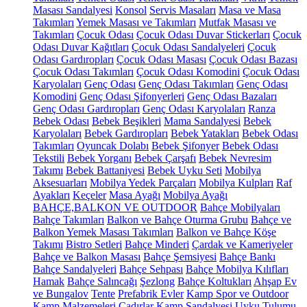
Masası Sandalyesi
Konsol
Servis Masaları
Masa ve Masa
Takımları
Yemek Masası ve Takımları
Mutfak Masası ve
Takımları
Çocuk Odası
Çocuk Odası Duvar Stickerları
Çocuk
Odası Duvar Kağıtları
Çocuk Odası Sandalyeleri
Çocuk
Odası Gardıropları
Çocuk Odası Masası
Çocuk Odası Bazası
Çocuk Odası Takımları
Çocuk Odası Komodini
Çocuk Odası
Karyolaları
Genç Odası
Genç Odası Takımları
Genç Odası
Komodini
Genç Odası Şifonyerleri
Genç Odası Bazaları
Genç Odası Gardıropları
Genç Odası Karyolaları
Ranza
Bebek Odası
Bebek Beşikleri
Mama Sandalyesi
Bebek
Karyolaları
Bebek Gardıropları
Bebek Yatakları
Bebek Odası
Takımları
Oyuncak Dolabı
Bebek Şifonyer
Bebek Odası
Tekstili
Bebek Yorganı
Bebek Çarşafı
Bebek Nevresim
Takımı
Bebek Battaniyesi
Bebek Uyku Seti
Mobilya
Aksesuarları
Mobilya Yedek Parçaları
Mobilya Kulpları
Raf
Ayakları
Keçeler
Masa Ayağı
Mobilya Ayağı
BAHÇE,BALKON VE OUTDOOR
Bahçe Mobilyaları
Bahçe Takımları
Balkon ve Bahçe Oturma Grubu
Bahçe ve
Balkon Yemek Masası Takımları
Balkon ve Bahçe Köşe
Takımı
Bistro Setleri
Bahçe Minderi
Çardak ve Kameriyeler
Bahçe ve Balkon Masası
Bahçe Şemsiyesi
Bahçe Bankı
Bahçe Sandalyeleri
Bahçe Sehpası
Bahçe Mobilya Kılıfları
Hamak
Bahçe Salıncağı
Şezlong
Bahçe Koltukları
Ahşap Ev
ve Bungalov
Tente
Prefabrik Evler
Kamp Spor ve Outdoor
Kamp Malzemeleri
Çadırlar
Kamp Sandalyesi
Uyku Tulumu