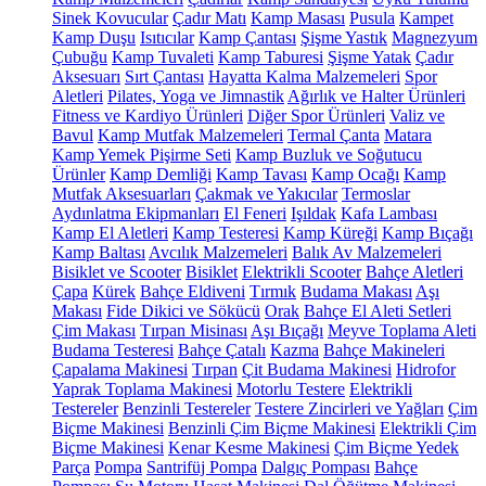
Sinek Kovucular
Çadır Matı
Kamp Masası
Pusula
Kampet
Kamp Duşu
Isıtıcılar
Kamp Çantası
Şişme Yastık
Magnezyum
Çubuğu
Kamp Tuvaleti
Kamp Taburesi
Şişme Yatak
Çadır
Aksesuarı
Sırt Çantası
Hayatta Kalma Malzemeleri
Spor
Aletleri
Pilates, Yoga ve Jimnastik
Ağırlık ve Halter Ürünleri
Fitness ve Kardiyo Ürünleri
Diğer Spor Ürünleri
Valiz ve
Bavul
Kamp Mutfak Malzemeleri
Termal Çanta
Matara
Kamp Yemek Pişirme Seti
Kamp Buzluk ve Soğutucu
Ürünler
Kamp Demliği
Kamp Tavası
Kamp Ocağı
Kamp
Mutfak Aksesuarları
Çakmak ve Yakıcılar
Termoslar
Aydınlatma Ekipmanları
El Feneri
Işıldak
Kafa Lambası
Kamp El Aletleri
Kamp Testeresi
Kamp Küreği
Kamp Bıçağı
Kamp Baltası
Avcılık Malzemeleri
Balık Av Malzemeleri
Bisiklet ve Scooter
Bisiklet
Elektrikli Scooter
Bahçe Aletleri
Çapa
Kürek
Bahçe Eldiveni
Tırmık
Budama Makası
Aşı
Makası
Fide Dikici ve Sökücü
Orak
Bahçe El Aleti Setleri
Çim Makası
Tırpan Misinası
Aşı Bıçağı
Meyve Toplama Aleti
Budama Testeresi
Bahçe Çatalı
Kazma
Bahçe Makineleri
Çapalama Makinesi
Tırpan
Çit Budama Makinesi
Hidrofor
Yaprak Toplama Makinesi
Motorlu Testere
Elektrikli
Testereler
Benzinli Testereler
Testere Zincirleri ve Yağları
Çim
Biçme Makinesi
Benzinli Çim Biçme Makinesi
Elektrikli Çim
Biçme Makinesi
Kenar Kesme Makinesi
Çim Biçme Yedek
Parça
Pompa
Santrifüj Pompa
Dalgıç Pompası
Bahçe