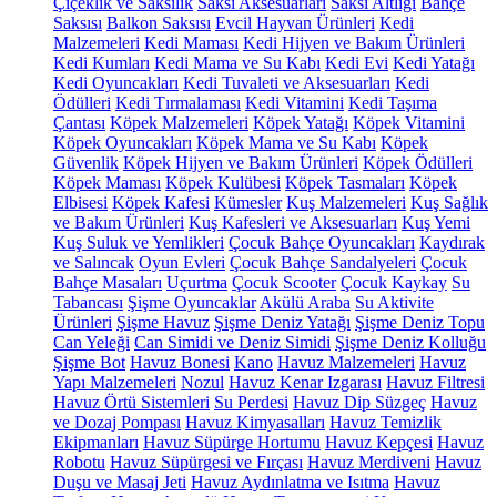
Çiçeklik ve Saksılık
Saksı Aksesuarları
Saksı Altlığı
Bahçe
Saksısı
Balkon Saksısı
Evcil Hayvan Ürünleri
Kedi
Malzemeleri
Kedi Maması
Kedi Hijyen ve Bakım Ürünleri
Kedi Kumları
Kedi Mama ve Su Kabı
Kedi Evi
Kedi Yatağı
Kedi Oyuncakları
Kedi Tuvaleti ve Aksesuarları
Kedi
Ödülleri
Kedi Tırmalaması
Kedi Vitamini
Kedi Taşıma
Çantası
Köpek Malzemeleri
Köpek Yatağı
Köpek Vitamini
Köpek Oyuncakları
Köpek Mama ve Su Kabı
Köpek
Güvenlik
Köpek Hijyen ve Bakım Ürünleri
Köpek Ödülleri
Köpek Maması
Köpek Kulübesi
Köpek Tasmaları
Köpek
Elbisesi
Köpek Kafesi
Kümesler
Kuş Malzemeleri
Kuş Sağlık
ve Bakım Ürünleri
Kuş Kafesleri ve Aksesuarları
Kuş Yemi
Kuş Suluk ve Yemlikleri
Çocuk Bahçe Oyuncakları
Kaydırak
ve Salıncak
Oyun Evleri
Çocuk Bahçe Sandalyeleri
Çocuk
Bahçe Masaları
Uçurtma
Çocuk Scooter
Çocuk Kaykay
Su
Tabancası
Şişme Oyuncaklar
Akülü Araba
Su Aktivite
Ürünleri
Şişme Havuz
Şişme Deniz Yatağı
Şişme Deniz Topu
Can Yeleği
Can Simidi ve Deniz Simidi
Şişme Deniz Kolluğu
Şişme Bot
Havuz Bonesi
Kano
Havuz Malzemeleri
Havuz
Yapı Malzemeleri
Nozul
Havuz Kenar Izgarası
Havuz Filtresi
Havuz Örtü Sistemleri
Su Perdesi
Havuz Dip Süzgeç
Havuz
ve Dozaj Pompası
Havuz Kimyasalları
Havuz Temizlik
Ekipmanları
Havuz Süpürge Hortumu
Havuz Kepçesi
Havuz
Robotu
Havuz Süpürgesi ve Fırçası
Havuz Merdiveni
Havuz
Duşu ve Masaj Jeti
Havuz Aydınlatma ve Isıtma
Havuz