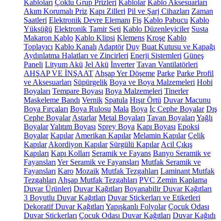
Kabloları
Çoklu Grup Prizleri
Kablolar
Kablo Aksesuarları
Akım Korumalı Priz
Kapı Zilleri
Pil ve Şarj Cihazları
Zaman
Saatleri
Elektronik Devre Elemanı
Fiş
Kablo Pabucu
Kablo
Yüksüğü
Elektronik Tamir Seti
Kablo Düzenleyiciler
Susta
Makaron Kablo
Kablo Klipsi
Klemens
Kroşe
Kablo
Toplayıcı
Kablo Kanalı
Adaptör
Duy
Buat Kutusu ve Kapağı
Aydınlatma Halatları ve Zincirleri
Enerji Sistemleri
Güneş
Paneli
Lityum Akü
Jel Akü
İnverter
Tavan Vantilatörleri
AHŞAP VE İNŞAAT
Ahşap Yer Döşeme
Parke
Parke Profil
ve Aksesuarları
Süpürgelik
Boya ve Boya Malzemeleri
Hobi
Boyaları
Tempare Boyası
Boya Malzemeleri
Tinerler
Maskeleme Bandı
Vernik
Spatula
Hışır Örtü
Duvar Macunu
Boya Fırçaları
Boya Rulosu
Mala
Boya
İç Cephe Boyalar
Dış
Cephe Boyalar
Astarlar
Metal Boyaları
Tavan Boyaları
Yağlı
Boyalar
Yalıtım Boyası
Sprey Boya
Kapı Boyası
Epoksi
Boyalar
Kapılar
Amerikan Kapılar
Melamin Kapılar
Çelik
Kapılar
Akordiyon Kapılar
Sürgülü Kapılar
Acil Çıkış
Kapıları
Kapı Kolları
Seramik ve Fayans
Banyo Seramik ve
Fayansları
Yer Seramik ve Fayansları
Mutfak Seramik ve
Fayansları
Karo
Mozaik
Mutfak Tezgahları
Laminant Mutfak
Tezgahları
Ahşap Mutfak Tezgahları
PVC Zemin Kaplama
Duvar Ürünleri
Duvar Kağıtları
Boyanabilir Duvar Kağıtları
3 Boyutlu Duvar Kağıtları
Duvar Stickerları ve Etiketleri
Dekoratif Duvar Kağıtları
Yapışkanlı Folyolar
Çocuk Odası
Duvar Stickerları
Çocuk Odası Duvar Kağıtları
Duvar Kağıdı