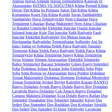
Trafosu
Havuz Ampulü
Havuz Termometresi
Karavan ve
Aksesuarları
ISITMA VE SOĞUTMA
Klima
Portatif Klima
Duvar Tipi Klima
Isı Pompası
Salon Tipi Klima
Klima
Kumandası
Kaset Tipi Klima
Kombi
Tavan Vantilatörleri
Vantilatörler
Hava Temizleyiciler
Nem Cihazları
Hava
Temizleme Cihazları
Buhar Makineleri
Nem Alma Cihazları
ve Rutubet Gidericiler
Elektrikli Isıtıcılar
Quartz Isıtıcılar
Infrared Isıtıcılar
Kule Tipi Isıtıcılar
Yağlı Radyatör
Fanlı
Isıtıcılar
Elektrikli Radyatörler
Dış Mekan Isıtıcılar
Havlupanlar
Radyatörler
Termosifonlar
Şofbenler
Ani Su
Isıtıcı
Isıtma ve Soğutma Yedek Parça
Radyatör Vanaları
Termostat
Klima Yedek Parça
Radyatör Yedek Parça
Klima
Temizleyicisi
Klima Temizleme Spreyi
Klima Temizleme
Sıvısı
Şömine
Şömine Aksesuarları
Elektrikli Şömineler
Bahçe Şömineleri
Bacasız Şömineler
Güneş Enerji Sistemleri
Soba
Doğalgaz Sobası
Kuzine Soba
Elektrikli Soba
Pelet
Soba
Soba Borusu ve Aksesuarları
Hava Perdesi
Doğalgaz
Tesisat Malzemeleri
Doğalgaz Hortumu
Doğalgaz Menfezleri
Tesisat Temizleme Sıvıları
Boyler
Kalorifer Kazanı
BANYO
Banyo Dolapları
Aynalı Banyo Dolabı
Banyo Boy Dolapları
Lavabolu Banyo Dolapları
Çok Amaçlı Banyo Dolapları
Çamaşır Makinesi Dolapları
Ecza Dolabı
Banyo Rafları
Duş
Sistemleri
Duşakabin
Duş Tekneleri
Jakuziler
Küvet
Duş
Setleri
Duş Sistemleri
Duş Başlıkları
Duş Kolonları
Sürgülü
Duş Setleri
Duş Spiralleri
El Duşu
Vitrifiyeler
Lavabolar