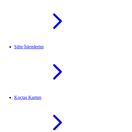
Şifre İşlemlerim
Koçtaş Kartım