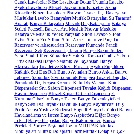
Çanak Lavabolar
Köşe Lavabolar
Dolap Uyumlu Lavabo
Ayaklı Lavabolar
Klozet
Duvara Sıfır Klozetler
Asma
Klozetler
Klozet Kapakları
Pisuvar
Tuvalet Taşı
Batarya ve
Musluklar
Lavabo Bataryaları
Mutfak Bataryaları
Su Tasarruf
Aparatı
Banyo Bataryaları
Musluk
Duş Bataryaları
Batarya
Setleri
Fotoselli Batarya
Ara Musluk
Pisuvar Musluğu
Batarya ve Musluk Yedek Parçaları
Sifon
Lavabo Sifonu
Eviye Sifonu
Yer Sifonu
Sifon Aksesuarları ve Parçaları
Rezervuar ve Aksesuarları
Rezervuar Kumanda Paneli
Rezervuar Seti
Rezervuar İç Takımı
Banyo Bakım Setleri
Yara Bandı
Lif ve Süngerler
Sıcak Su Torbası
Cımbız
Sabun
Tırnak Makası
Banyo Seramik ve Fayansları
Banyo
Aksesuarları
Tuvalet ve Klozet Fırçaları
Ayaklı Fırçalık ve
Kağıtlık Seti
Duş Rafı
Banyo Aynaları
Banyo Askısı
Banyo
Taburesi
Sabunluk
Sıvı Sabunluk Pompası
Tuvalet Kağıtlığı
Pamukluk
Diş Fırçası Koruma Kabı
Diş Macunu Kutusu
Dispenserler
Sıvı Sabun Dispenseri
Tuvalet Kağıdı Dispenseri
Havlu Dispenseri
Klozet Kapak Örtüsü Dispenseri
El
Kurutma Cihazları
Banyo Etajeri
Banyo Düzenleyicileri
Banyo Seti
Diş Fırçalık
Havluluk
Banyo Kaydırmazı
Duş
Perde Askısı
Yaşlı ve Bedensel Engelli Banyo Ürünleri
Banyo
Havalandırma ve Isıtma
Banyo Aspiratörü
Diğer
Banyo
Tekstil
Banyo Paspasları
Banyo Bakım Setleri
Banyo
Perdeleri
Bornoz
Peştemal
Havlu
MUTFAK
Mutfak
Mobilyaları
Mutfak Dolapları
Hazır Mutfak Dolapları
Çok