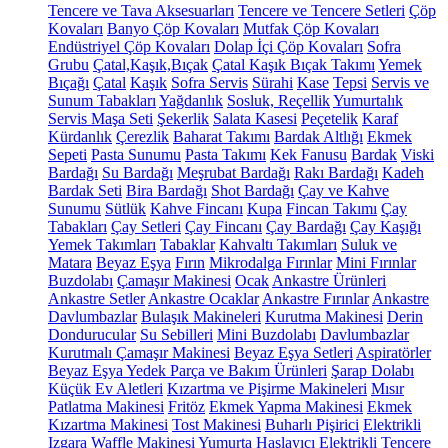
Tencere ve Tava Aksesuarları
Tencere ve Tencere Setleri
Çöp
Kovaları
Banyo Çöp Kovaları
Mutfak Çöp Kovaları
Endüstriyel Çöp Kovaları
Dolap İçi Çöp Kovaları
Sofra
Grubu
Çatal,Kaşık,Bıçak
Çatal Kaşık Bıçak Takımı
Yemek
Bıçağı
Çatal
Kaşık
Sofra Servis
Sürahi
Kase
Tepsi
Servis ve
Sunum Tabakları
Yağdanlık
Sosluk, Reçellik
Yumurtalık
Servis Maşa Seti
Şekerlik
Salata Kasesi
Peçetelik
Karaf
Kürdanlık
Çerezlik
Baharat Takımı
Bardak Altlığı
Ekmek
Sepeti
Pasta Sunumu
Pasta Takımı
Kek Fanusu
Bardak
Viski
Bardağı
Su Bardağı
Meşrubat Bardağı
Rakı Bardağı
Kadeh
Bardak Seti
Bira Bardağı
Shot Bardağı
Çay ve Kahve
Sunumu
Sütlük
Kahve Fincanı
Kupa
Fincan Takımı
Çay
Tabakları
Çay Setleri
Çay Fincanı
Çay Bardağı
Çay Kaşığı
Yemek Takımları
Tabaklar
Kahvaltı Takımları
Suluk ve
Matara
Beyaz Eşya
Fırın
Mikrodalga Fırınlar
Mini Fırınlar
Buzdolabı
Çamaşır Makinesi
Ocak
Ankastre Ürünleri
Ankastre Setler
Ankastre Ocaklar
Ankastre Fırınlar
Ankastre
Davlumbazlar
Bulaşık Makineleri
Kurutma Makinesi
Derin
Dondurucular
Su Sebilleri
Mini Buzdolabı
Davlumbazlar
Kurutmalı Çamaşır Makinesi
Beyaz Eşya Setleri
Aspiratörler
Beyaz Eşya Yedek Parça ve Bakım Ürünleri
Şarap Dolabı
Küçük Ev Aletleri
Kızartma ve Pişirme Makineleri
Mısır
Patlatma Makinesi
Fritöz
Ekmek Yapma Makinesi
Ekmek
Kızartma Makinesi
Tost Makinesi
Buharlı Pişirici
Elektrikli
Izgara
Waffle Makinesi
Yumurta Haşlayıcı
Elektrikli Tencere