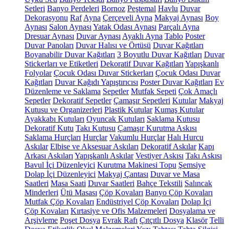
Setleri
Banyo Perdeleri
Bornoz
Peştemal
Havlu
Duvar
Dekorasyonu
Raf
Ayna
Çerçeveli Ayna
Makyaj Aynası
Boy
Aynası
Salon Aynası
Yatak Odası Aynası
Parçalı Ayna
Dresuar Aynası
Duvar Aynası
Ayaklı Ayna
Tablo
Poster
Duvar Panoları
Duvar Halısı ve Örtüsü
Duvar Kağıtları
Boyanabilir Duvar Kağıtları
3 Boyutlu Duvar Kağıtları
Duvar
Stickerları ve Etiketleri
Dekoratif Duvar Kağıtları
Yapışkanlı
Folyolar
Çocuk Odası Duvar Stickerları
Çocuk Odası Duvar
Kağıtları
Duvar Kağıdı Yapıştırıcısı
Poster Duvar Kağıtları
Ev
Düzenleme ve Saklama
Sepetler
Mutfak Sepeti
Çok Amaçlı
Sepetler
Dekoratif Sepetler
Çamaşır Sepetleri
Kutular
Makyaj
Kutusu ve Organizerleri
Plastik Kutular
Kumaş Kutular
Ayakkabı Kutuları
Oyuncak Kutuları
Saklama Kutusu
Dekoratif Kutu
Takı Kutusu
Çamaşır Kurutma Askısı
Saklama Hurçları
Hurçlar
Vakumlu Hurçlar
Halı Hurcu
Askılar
Elbise ve Aksesuar Askıları
Dekoratif Askılar
Kapı
Arkası Askıları
Yapışkanlı Askılar
Vestiyer Askısı
Takı Askısı
Bavul İçi Düzenleyici
Kurutma Makinesi Topu
Şemsiye
Dolap İçi Düzenleyici
Makyaj Çantası
Duvar ve Masa
Saatleri
Masa Saati
Duvar Saatleri
Bahçe Tekstili
Salıncak
Minderleri
Ütü Masası
Çöp Kovaları
Banyo Çöp Kovaları
Mutfak Çöp Kovaları
Endüstriyel Çöp Kovaları
Dolap İçi
Çöp Kovaları
Kırtasiye ve Ofis Malzemeleri
Dosyalama ve
Arşivleme
Poşet Dosya
Evrak Rafı
Çıtçıtlı Dosya
Klasör
Telli