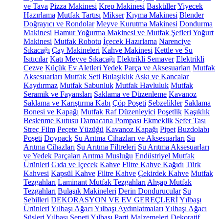
ve Tava
Pizza Makinesi
Krep Makinesi
Basküller
Yiyecek
Hazırlama
Mutfak Tartısı
Mikser
Kıyma Makinesi
Blender
Doğrayıcı ve Rondolar
Meyve Kurutma Makinesi
Dondurma
Makinesi
Hamur Yoğurma Makinesi ve Mutfak Şefleri
Yoğurt
Makinesi
Mutfak Robotu
İçecek Hazırlama
Narenciye
Sıkacağı
Çay Makineleri
Kahve Makinesi
Kettle ve Su
Isıtıcılar
Katı Meyve Sıkacağı
Elektrikli Semaver
Elektrikli
Cezve
Küçük Ev Aletleri Yedek Parça ve Aksesuarları
Mutfak
Aksesuarları
Mutfak Seti
Bulaşıklık
Askı ve Kancalar
Kaydırmaz
Mutfak Sabunluk
Mutfak Havluluk
Mutfak
Seramik ve Fayansları
Saklama ve Düzenleme
Kavanoz
Saklama ve Karıştırma Kabı
Çöp Poşeti
Sebzelikler
Saklama
Bonesi ve Kapağı
Mutfak Raf Düzenleyici
Poşetlik
Kaşıklık
Beslenme Kutusu
Damacana Pompası
Ekmeklik
Sefer Tası
Streç Film
Peçete Yüzüğü
Kavanoz Kapağı
Pipet
Buzdolabı
Poşeti
Doypack
Su Arıtma Cihazları ve Aksesuarları
Su
Arıtma Cihazları
Su Arıtma Filtreleri
Su Arıtma Aksesuarları
ve Yedek Parçaları
Arıtma Musluğu
Endüstriyel Mutfak
Ürünleri
Gıda ve İçecek
Kahve
Filtre Kahve Kağıdı
Türk
Kahvesi
Kapsül Kahve
Filtre Kahve
Çekirdek Kahve
Mutfak
Tezgahları
Laminant Mutfak Tezgahları
Ahşap Mutfak
Tezgahları
Bulaşık Makineleri
Derin Dondurucular
Su
Sebilleri
DEKORASYON VE EV GEREÇLERİ
Yılbaşı
Ürünleri
Yılbaşı Ağacı
Yılbaşı Aydınlatmaları
Yılbaşı Ağacı
Süsleri
Yılbaşı Sepeti
Yılbaşı Parti Malzemeleri
Dekoratif