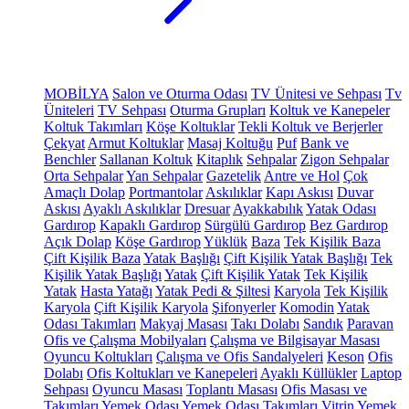
MOBİLYA
Salon ve Oturma Odası
TV Ünitesi ve Sehpası
Tv
Üniteleri
TV Sehpası
Oturma Grupları
Koltuk ve Kanepeler
Koltuk Takımları
Köşe Koltuklar
Tekli Koltuk ve Berjerler
Çekyat
Armut Koltuklar
Masaj Koltuğu
Puf
Bank ve
Benchler
Sallanan Koltuk
Kitaplık
Sehpalar
Zigon Sehpalar
Orta Sehpalar
Yan Sehpalar
Gazetelik
Antre ve Hol
Çok
Amaçlı Dolap
Portmantolar
Askılıklar
Kapı Askısı
Duvar
Askısı
Ayaklı Askılıklar
Dresuar
Ayakkabılık
Yatak Odası
Gardırop
Kapaklı Gardırop
Sürgülü Gardırop
Bez Gardırop
Açık Dolap
Köşe Gardırop
Yüklük
Baza
Tek Kişilik Baza
Çift Kişilik Baza
Yatak Başlığı
Çift Kişilik Yatak Başlığı
Tek
Kişilik Yatak Başlığı
Yatak
Çift Kişilik Yatak
Tek Kişilik
Yatak
Hasta Yatağı
Yatak Pedi & Şiltesi
Karyola
Tek Kişilik
Karyola
Çift Kişilik Karyola
Şifonyerler
Komodin
Yatak
Odası Takımları
Makyaj Masası
Takı Dolabı
Sandık
Paravan
Ofis ve Çalışma Mobilyaları
Çalışma ve Bilgisayar Masası
Oyuncu Koltukları
Çalışma ve Ofis Sandalyeleri
Keson
Ofis
Dolabı
Ofis Koltukları ve Kanepeleri
Ayaklı Küllükler
Laptop
Sehpası
Oyuncu Masası
Toplantı Masası
Ofis Masası ve
Takımları
Yemek Odası
Yemek Odası Takımları
Vitrin
Yemek