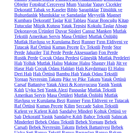
Objeler
Fotoğraf Çerçevesi
Mum
Vazolar
Yapay Çiçekler
Dekoratif Tabak ve Kaseler
Biblo
Şaraplıklar
Tütsülük ve
Buhurdanlık
Mumluklar ve Şamdanlar
Meyvelik
Magnet
Kumbara
Dekoratif Taşlar
Kül Tablası
Nazar Boncuğu
Kitap
Tutucular
Müzik Kutusu
Yatak Tepsisi
Kokulu Taşlar
Ahşap
Dekorasyon Ürünleri
Duvar Süsleri
Cansız Manken
Mutfak
Tekstili
Amerikan Servis
Masa Örtüleri
Mutfak Önlüğü
Mutfak Havlusu ve Kurulama Bezi
Runner
Fırın Eldiveni ve
Tutacak
Raf Örtüsü
Kumaş Peçete
Ev Tekstili
Perde
Stor
Perde
Jaluziler
Tül Perde
Perde Aksesuarları
Fon Perde
Rustik Perde
Çocuk Odası Perdesi
Güneşlik
Mutfak Perdeleri
Halı
Yolluk
Mutfak Halısı
Makine Halısı
Shaggy Halı
Jüt ve
Hasır Halı
Çocuk Odası Halıları
Halı Kaydırmazı
El Halısı
Deri Halı
Halı Örtüsü
Bambu Halı
Yatak Odası Tekstili
Yorgan
Nevresim Takımı
Pike ve Pike Takımı
Yatak Örtüsü
Çarşaf
Battaniye
Yatak Alezi & Koruyucusu
Yastık
Yastık
Kılıfı
Uyku Seti
Yastık Alezi
Paspaslar
Mutfak Tekstili
Amerikan Servis
Masa Örtüleri
Mutfak Önlüğü
Mutfak
Havlusu ve Kurulama Bezi
Runner
Fırın Eldiveni ve Tutacak
Raf Örtüsü
Kumaş Peçete
Kilim
Seccade
Salon Tekstili
Kırlent ve Kırlent Kılıfı
Sandalye Minderi
Koltuk Örtüsü ve
Şalı
Dekoratif Yastık
Sandalye Kılıfı
Bahçe Tekstili
Salıncak
Minderleri
Bebek Odası Tekstili
Bebek Yorganı
Bebek
Çarşafı
Bebek Nevresim Takımı
Bebek Battaniyesi
Bebek
Uyku Seti
Banyo Tekstil
Banyo Paspasları
Banyo Bakım