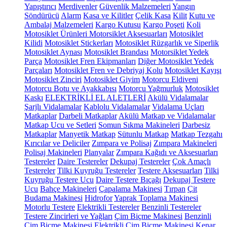
Yapıştırıcı
Merdivenler
Güvenlik Malzemeleri
Yangın
Söndürücü
Alarm
Kasa ve Kilitler
Çelik Kasa
Kilit
Kutu ve
Ambalaj Malzemeleri
Kargo Kutusu
Kargo Poşeti
Koli
Motosiklet Ürünleri
Motorsiklet Aksesuarları
Motosiklet
Kilidi
Motosiklet Stickerları
Motosiklet Rüzgarlık ve Siperlik
Motosiklet Aynası
Motosiklet Brandası
Motorsiklet Yedek
Parça
Motosiklet Fren Ekipmanları
Diğer Motosiklet Yedek
Parçaları
Motosiklet Fren ve Debriyaj Kolu
Motosiklet Kayışı
Motosiklet Zinciri
Motosiklet Giyim
Motorcu Eldiveni
Motorcu Botu ve Ayakkabısı
Motorcu Yağmurluk
Motosiklet
Kaskı
ELEKTRİKLİ EL ALETLERİ
Akülü Vidalamalar
Şarjlı Vidalamalar
Kablolu Vidalamalar
Vidalama Uçları
Matkaplar
Darbeli Matkaplar
Akülü Matkap ve Vidalamalar
Matkap Ucu ve Setleri
Somun Sıkma Makineleri
Darbesiz
Matkaplar
Manyetik Matkap
Sütunlu Matkap
Matkap Tezgahı
Kırıcılar ve Deliciler
Zımpara ve Polisaj
Zımpara Makineleri
Polisaj Makineleri
Planyalar
Zımpara Kağıdı ve Aksesuarları
Testereler
Daire Testereler
Dekupaj Testereler
Çok Amaçlı
Testereler
Tilki Kuyruğu Testereler
Testere Aksesuarları
Tilki
Kuyruğu Testere Ucu
Daire Testere Bıçağı
Dekupaj Testere
Ucu
Bahçe Makineleri
Çapalama Makinesi
Tırpan
Çit
Budama Makinesi
Hidrofor
Yaprak Toplama Makinesi
Motorlu Testere
Elektrikli Testereler
Benzinli Testereler
Testere Zincirleri ve Yağları
Çim Biçme Makinesi
Benzinli
Çim Biçme Makinesi
Elektrikli Çim Biçme Makinesi
Kenar