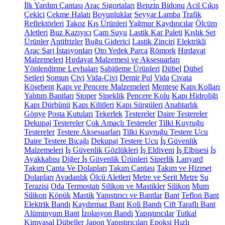
İlk Yardım Çantası
Araç Sigortaları
Benzin Bidonu
Acil Çıkış
Çekici
Çekme Halatı
Boyunluklar
Seyyar Lamba
Trafik
Reflektörleri
Takoz
Kış Ürünleri
Yağmur Kaydırıcılar
Ölçüm
Aletleri
Buz Kazıyıcı
Cam Suyu
Lastik Kar Paleti
Kışlık Set
Ürünler
Antifrizler
Buğu Giderici
Lastik Zinciri
Elektrikli
Araç Şarj İstasyonları
Oto Yedek Parça
Römork
Hırdavat
Malzemeleri
Hırdavat Malzemesi ve Aksesuarları
Yönlendirme Levhaları
Sabitleme Ürünleri
Dübel
Dübel
Setleri
Somun
Çivi
Vida-Çivi
Demir Pul
Vida
Civata
Köşebent
Kapı ve Pencere Malzemeleri
Menteşe
Kapı Kolları
Yalıtım Bantları
Stoper
Sineklik
Pencere Kolu
Kapı Hidroliği
Kapı Dürbünü
Kapı Kilitleri
Kapı Sürgüleri
Anahtarlık
Gönye
Posta Kutuları
Tekerlek
Testereler
Daire Testereler
Dekupaj Testereler
Çok Amaçlı Testereler
Tilki Kuyruğu
Testereler
Testere Aksesuarları
Tilki Kuyruğu Testere Ucu
Daire Testere Bıçağı
Dekupaj Testere Ucu
İş Güvenlik
Malzemeleri
İş Güvenlik Gözlükleri
İş Eldiveni
İş Elbisesi
İş
Ayakkabısı
Diğer İş Güvenlik Ürünleri
Siperlik
Lanyard
Takım Çanta Ve Dolapları
Takım Çantası
Takım ve Hizmet
Dolapları
Avadanlık
Ölçü Aletleri
Metre ve Şerit Metre
Su
Terazisi
Oda Termostatı
Silikon ve Mastikler
Silikon
Mum
Silikon
Köpük
Mastik
Yapıştırıcı ve Bantlar
Bant
Teflon Bant
Elektrik Bandı
Kaydırmaz Bant
Koli Bandı
Çift Taraflı Bant
Alüminyum Bant
İzolasyon Bandı
Yapıştırıcılar
Tutkal
Kimyasal Dübeller
Japon Yapıştırıcıları
Epoksi
Hızlı