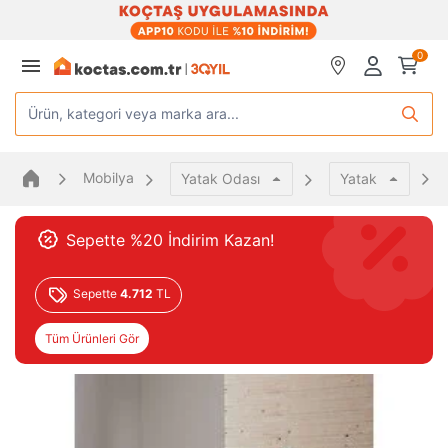
0
Ürün, kategori veya marka ara...
Mobilya
Yatak Odası
Yatak
Sepette %20 İndirim Kazan!
Sepette
4.712
TL
Tüm Ürünleri Gör